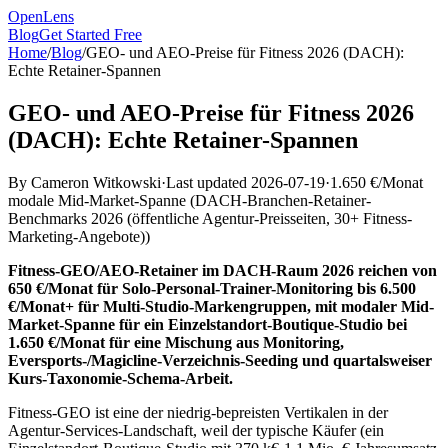
OpenLens
Blog
Get Started Free
Home
/
Blog
/
GEO- und AEO-Preise für Fitness 2026 (DACH):
Echte Retainer-Spannen
GEO- und AEO-Preise für Fitness 2026
(DACH): Echte Retainer-Spannen
By
Cameron Witkowski
·
Last updated
2026-07-19
·
1.650 €/Monat
modale Mid-Market-Spanne
(
DACH-Branchen-Retainer-
Benchmarks 2026 (öffentliche Agentur-Preisseiten, 30+ Fitness-
Marketing-Angebote)
)
Fitness-GEO/AEO-Retainer im DACH-Raum 2026 reichen von
650 €/Monat für Solo-Personal-Trainer-Monitoring bis 6.500
€/Monat+ für Multi-Studio-Markengruppen, mit modaler Mid-
Market-Spanne für ein Einzelstandort-Boutique-Studio bei
1.650 €/Monat für eine Mischung aus Monitoring,
Eversports-/Magicline-Verzeichnis-Seeding und quartalsweiser
Kurs-Taxonomie-Schema-Arbeit.
Fitness-GEO ist eine der niedrig-bepreisten Vertikalen in der
Agentur-Services-Landschaft, weil der typische Käufer (ein