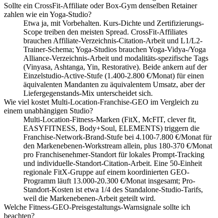
Sollte ein CrossFit-Affiliate oder Box-Gym denselben Retainer
zahlen wie ein Yoga-Studio?
Etwa ja, mit Vorbehalten. Kurs-Dichte und Zertifizierungs-
Scope treiben den meisten Spread. CrossFit-Affiliates
brauchen Affiliate-Verzeichnis-Citation-Arbeit und L1/L2-
Trainer-Schema; Yoga-Studios brauchen Yoga-Vidya-/Yoga
Alliance-Verzeichnis-Arbeit und modalitäts-spezifische Tags
(Vinyasa, Ashtanga, Yin, Restorative). Beide ankern auf der
Einzelstudio-Active-Stufe (1.400-2.800 €/Monat) für einen
äquivalenten Mandanten zu äquivalentem Umsatz, aber der
Liefergegenstands-Mix unterscheidet sich.
Wie viel kostet Multi-Location-Franchise-GEO im Vergleich zu
einem unabhängigen Studio?
Multi-Location-Fitness-Marken (FitX, McFIT, clever fit,
EASYFITNESS, Body+Soul, ELEMENTS) triggern die
Franchise-Network-Brand-Stufe bei 4.100-7.800 €/Monat für
den Markenebenen-Workstream allein, plus 180-370 €/Monat
pro Franchisenehmer-Standort für lokales Prompt-Tracking
und individuelle-Standort-Citation-Arbeit. Eine 50-Einheit
regionale FitX-Gruppe auf einem koordinierten GEO-
Programm läuft 13.000-20.300 €/Monat insgesamt; Pro-
Standort-Kosten ist etwa 1/4 des Standalone-Studio-Tarifs,
weil die Markenebenen-Arbeit geteilt wird.
Welche Fitness-GEO-Preisgestaltungs-Warnsignale sollte ich
beachten?