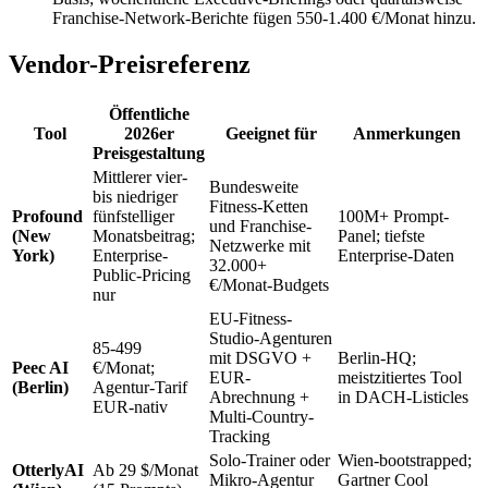
Franchise-Network-Berichte fügen 550-1.400 €/Monat hinzu.
Vendor-Preisreferenz
Öffentliche
Tool
2026er
Geeignet für
Anmerkungen
Preisgestaltung
Mittlerer vier-
Bundesweite
bis niedriger
Fitness-Ketten
Profound
fünfstelliger
100M+ Prompt-
und Franchise-
(New
Monatsbeitrag;
Panel; tiefste
Netzwerke mit
York)
Enterprise-
Enterprise-Daten
32.000+
Public-Pricing
€/Monat-Budgets
nur
EU-Fitness-
Studio-Agenturen
85-499
mit DSGVO +
Berlin-HQ;
Peec AI
€/Monat;
EUR-
meistzitiertes Tool
(Berlin)
Agentur-Tarif
Abrechnung +
in DACH-Listicles
EUR-nativ
Multi-Country-
Tracking
Solo-Trainer oder
Wien-bootstrapped;
OtterlyAI
Ab 29 $/Monat
Mikro-Agentur
Gartner Cool