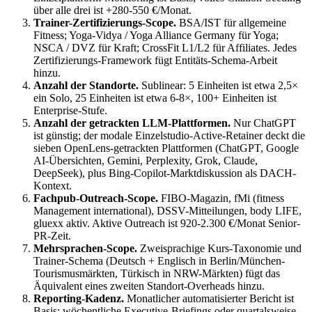
über alle drei ist +280-550 €/Monat.
Trainer-Zertifizierungs-Scope.
BSA/IST für allgemeine
Fitness; Yoga-Vidya / Yoga Alliance Germany für Yoga;
NSCA / DVZ für Kraft; CrossFit L1/L2 für Affiliates. Jedes
Zertifizierungs-Framework fügt Entitäts-Schema-Arbeit
hinzu.
Anzahl der Standorte.
Sublinear: 5 Einheiten ist etwa 2,5×
ein Solo, 25 Einheiten ist etwa 6-8×, 100+ Einheiten ist
Enterprise-Stufe.
Anzahl der getrackten LLM-Plattformen.
Nur ChatGPT
ist günstig; der modale Einzelstudio-Active-Retainer deckt die
sieben OpenLens-getrackten Plattformen (ChatGPT, Google
AI-Übersichten, Gemini, Perplexity, Grok, Claude,
DeepSeek), plus Bing-Copilot-Marktdiskussion als DACH-
Kontext.
Fachpub-Outreach-Scope.
FIBO-Magazin, fMi (fitness
Management international), DSSV-Mitteilungen, body LIFE,
gluexx aktiv. Aktive Outreach ist 920-2.300 €/Monat Senior-
PR-Zeit.
Mehrsprachen-Scope.
Zweisprachige Kurs-Taxonomie und
Trainer-Schema (Deutsch + Englisch in Berlin/München-
Tourismusmärkten, Türkisch in NRW-Märkten) fügt das
Äquivalent eines zweiten Standort-Overheads hinzu.
Reporting-Kadenz.
Monatlicher automatisierter Bericht ist
Basis; wöchentliche Executive-Briefings oder quartalsweise