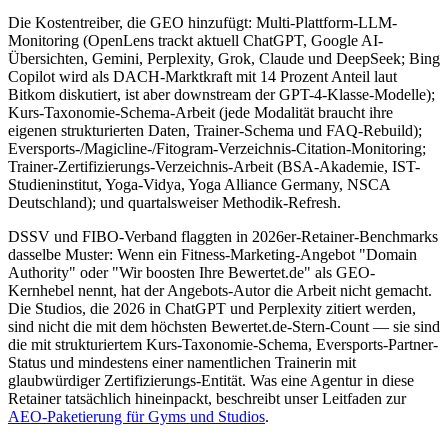
Die Kostentreiber, die GEO hinzufügt: Multi-Plattform-LLM-
Monitoring (OpenLens trackt aktuell ChatGPT, Google AI-
Übersichten, Gemini, Perplexity, Grok, Claude und DeepSeek; Bing
Copilot wird als DACH-Marktkraft mit 14 Prozent Anteil laut
Bitkom diskutiert, ist aber downstream der GPT-4-Klasse-Modelle);
Kurs-Taxonomie-Schema-Arbeit (jede Modalität braucht ihre
eigenen strukturierten Daten, Trainer-Schema und FAQ-Rebuild);
Eversports-/Magicline-/Fitogram-Verzeichnis-Citation-Monitoring;
Trainer-Zertifizierungs-Verzeichnis-Arbeit (BSA-Akademie, IST-
Studieninstitut, Yoga-Vidya, Yoga Alliance Germany, NSCA
Deutschland); und quartalsweiser Methodik-Refresh.
DSSV und FIBO-Verband flaggten in 2026er-Retainer-Benchmarks
dasselbe Muster: Wenn ein Fitness-Marketing-Angebot "Domain
Authority" oder "Wir boosten Ihre Bewertet.de" als GEO-
Kernhebel nennt, hat der Angebots-Autor die Arbeit nicht gemacht.
Die Studios, die 2026 in ChatGPT und Perplexity zitiert werden,
sind nicht die mit dem höchsten Bewertet.de-Stern-Count — sie sind
die mit strukturiertem Kurs-Taxonomie-Schema, Eversports-Partner-
Status und mindestens einer namentlichen Trainerin mit
glaubwürdiger Zertifizierungs-Entität. Was eine Agentur in diese
Retainer tatsächlich hineinpackt, beschreibt unser Leitfaden zur
AEO-Paketierung für Gyms und Studios
.