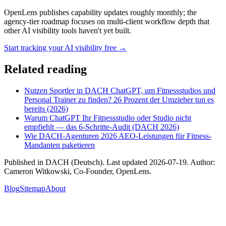
OpenLens publishes capability updates roughly monthly; the
agency-tier roadmap focuses on multi-client workflow depth that
other AI visibility tools haven't yet built.
Start tracking your AI visibility free →
Related reading
Nutzen Sportler in DACH ChatGPT, um Fitnessstudios und
Personal Trainer zu finden? 26 Prozent der Umzieher tun es
bereits (2026)
Warum ChatGPT Ihr Fitnessstudio oder Studio nicht
empfiehlt — das 6-Schritte-Audit (DACH 2026)
Wie DACH-Agenturen 2026 AEO-Leistungen für Fitness-
Mandanten paketieren
Published in
DACH (Deutsch)
. Last updated
2026-07-19
. Author:
Cameron Witkowski
,
Co-Founder, OpenLens
.
Blog
Sitemap
About