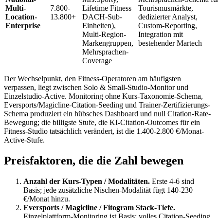
Multi-
7.800-
Lifetime Fitness
Tourismusmärkte,
Location-
13.800+
DACH-Sub-
dedizierter Analyst,
Enterprise
Einheiten),
Custom-Reporting,
Multi-Region-
Integration mit
Markengruppen,
bestehender Martech
Mehrsprachen-
Coverage
Der Wechselpunkt, den Fitness-Operatoren am häufigsten
verpassen, liegt zwischen Solo & Small-Studio-Monitor und
Einzelstudio-Active. Monitoring ohne Kurs-Taxonomie-Schema,
Eversports/Magicline-Citation-Seeding und Trainer-Zertifizierungs-
Schema produziert ein hübsches Dashboard und null Citation-Rate-
Bewegung; die billigste Stufe, die KI-Citation-Outcomes für ein
Fitness-Studio tatsächlich verändert, ist die 1.400-2.800 €/Monat-
Active-Stufe.
Preisfaktoren, die die Zahl bewegen
Anzahl der Kurs-Typen / Modalitäten.
Erste 4-6 sind
Basis; jede zusätzliche Nischen-Modalität fügt 140-230
€/Monat hinzu.
Eversports / Magicline / Fitogram Stack-Tiefe.
Einzelplattform-Monitoring ist Basis; volles Citation-Seeding