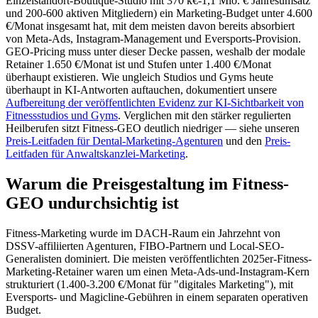
Einzelstandort-Boutique-Studio mit 370 k€-1,1 Mio. € Jahresumsatz
und 200-600 aktiven Mitgliedern) ein Marketing-Budget unter 4.600
€/Monat insgesamt hat, mit dem meisten davon bereits absorbiert
von Meta-Ads, Instagram-Management und Eversports-Provision.
GEO-Pricing muss unter dieser Decke passen, weshalb der modale
Retainer 1.650 €/Monat ist und Stufen unter 1.400 €/Monat
überhaupt existieren. Wie ungleich Studios und Gyms heute
überhaupt in KI-Antworten auftauchen, dokumentiert unsere
Aufbereitung der veröffentlichten Evidenz zur KI-Sichtbarkeit von
Fitnessstudios und Gyms
. Verglichen mit den stärker regulierten
Heilberufen sitzt Fitness-GEO deutlich niedriger — siehe unseren
Preis-Leitfaden für Dental-Marketing-Agenturen
und den
Preis-
Leitfaden für Anwaltskanzlei-Marketing
.
Warum die Preisgestaltung im Fitness-
GEO undurchsichtig ist
Fitness-Marketing wurde im DACH-Raum ein Jahrzehnt von
DSSV-affiliierten Agenturen, FIBO-Partnern und Local-SEO-
Generalisten dominiert. Die meisten veröffentlichten 2025er-Fitness-
Marketing-Retainer waren um einen Meta-Ads-und-Instagram-Kern
strukturiert (1.400-3.200 €/Monat für "digitales Marketing"), mit
Eversports- und Magicline-Gebühren in einem separaten operativen
Budget.