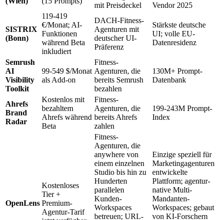
(Wien)
(15 Prompts)
mit Preisdeckel
Vendor 2025
119-419
DACH-Fitness-
€/Monat; AI-
Stärkste deutsche
SISTRIX
Agenturen mit
Funktionen
UI; volle EU-
(Bonn)
deutscher UI-
während Beta
Datenresidenz
Präferenz
inkludiert
Semrush
Fitness-
AI
99-549 $/Monat
Agenturen, die
130M+ Prompt-
Visibility
als Add-on
bereits Semrush
Datenbank
Toolkit
bezahlen
Kostenlos mit
Fitness-
Ahrefs
bezahltem
Agenturen, die
199-243M Prompt-
Brand
Ahrefs während
bereits Ahrefs
Index
Radar
Beta
zahlen
Fitness-
Agenturen, die
anywhere von
Einzige speziell für
einem einzelnen
Marketingagenturen
Studio bis hin zu
entwickelte
Hunderten
Plattform; agentur-
Kostenloses
parallelen
native Multi-
Tier +
Kunden-
Mandanten-
OpenLens
Premium-
Workspaces
Workspaces; gebaut
Agentur-Tarif
betreuen; URL-
von KI-Forschern