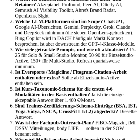
Retainer?
Akzeptabel: Profound, Peec AI, Otterly.AI,
Semrush AI Visibility Toolkit, Ahrefs Brand Radar,
OpenLens, Sight.
Welche LLM-Plattformen sind im Scope?
ChatGPT,
Google AI-Übersichten, Gemini, Perplexity, Grok, Claude
und DeepSeek minimum (die sieben OpenLens-getrackten).
Bing Copilot wird in DACH häufig als Markt-Kontext
besprochen, ist aber downstream der GPT-4-Klasse-Modelle.
Wie viele getrackte Prompts, und wie oft aktualisiert?
15-
25 für Solo & Small-Studio-Monitor, 50-90 für Einzelstudio-
Active, 150+ für Multi-Studio. Refresh quartalsweise
minimum.
Ist Eversports / Magicline / Fitogram-Citation-Arbeit
enthalten oder extra?
Sollte ab Einzelstudio-Active
enthalten sein.
Ist Kurs-Taxonomie-Schema für die ersten 4-6
Modalitäten in der Basis enthalten?
Ja ist die einzige
akzeptable Antwort über 1.400 €/Monat.
Sind Trainer-Zertifizierungs-Schema-Einträge (BSA, IST,
Yoga-Vidya, NSCA, CrossFit L1/L2) abgedeckt?
Dieselbe
Antwort.
Was ist der Fachpub-Outreach-Plan?
FIBO-Magazin, fMi,
DSSV-Mitteilungen, body LIFE — sollten in der SOW
benannt sein.
Wie wird Multi-Location-Arbeit bepreist?
Stufen mit