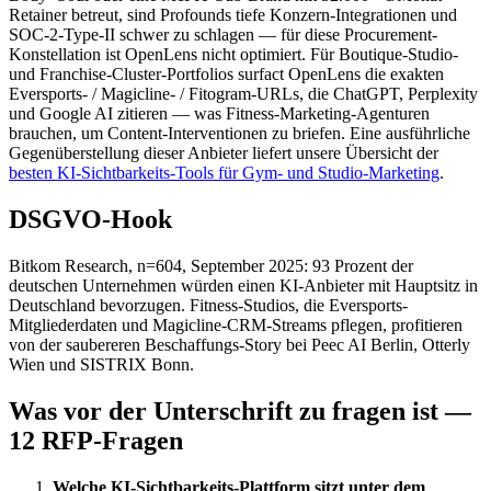
Retainer betreut, sind Profounds tiefe Konzern-Integrationen und
SOC-2-Type-II schwer zu schlagen — für diese Procurement-
Konstellation ist OpenLens nicht optimiert. Für Boutique-Studio-
und Franchise-Cluster-Portfolios surfact OpenLens die exakten
Eversports- / Magicline- / Fitogram-URLs, die ChatGPT, Perplexity
und Google AI zitieren — was Fitness-Marketing-Agenturen
brauchen, um Content-Interventionen zu briefen. Eine ausführliche
Gegenüberstellung dieser Anbieter liefert unsere Übersicht der
besten KI-Sichtbarkeits-Tools für Gym- und Studio-Marketing
.
DSGVO-Hook
Bitkom Research, n=604, September 2025: 93 Prozent der
deutschen Unternehmen würden einen KI-Anbieter mit Hauptsitz in
Deutschland bevorzugen. Fitness-Studios, die Eversports-
Mitgliederdaten und Magicline-CRM-Streams pflegen, profitieren
von der saubereren Beschaffungs-Story bei Peec AI Berlin, Otterly
Wien und SISTRIX Bonn.
Was vor der Unterschrift zu fragen ist —
12 RFP-Fragen
Welche KI-Sichtbarkeits-Plattform sitzt unter dem