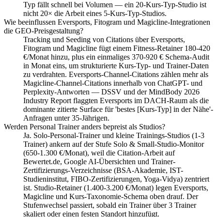
Typ fällt schnell bei Volumen — ein 20-Kurs-Typ-Studio ist
nicht 20× die Arbeit eines 5-Kurs-Typ-Studios.
Wie beeinflussen Eversports, Fitogram und Magicline-Integrationen
die GEO-Preisgestaltung?
Tracking und Seeding von Citations über Eversports,
Fitogram und Magicline fügt einem Fitness-Retainer 180-420
€/Monat hinzu, plus ein einmaliges 370-920 € Schema-Audit
in Monat eins, um strukturierte Kurs-Typ- und Trainer-Daten
zu verdrahten. Eversports-Channel-Citations zählen mehr als
Magicline-Channel-Citations innerhalb von ChatGPT- und
Perplexity-Antworten — DSSV und der MindBody 2026
Industry Report flaggten Eversports im DACH-Raum als die
dominante zitierte Surface für 'bestes [Kurs-Typ] in der Nähe'-
Anfragen unter 35-Jährigen.
Werden Personal Trainer anders bepreist als Studios?
Ja. Solo-Personal-Trainer und kleine Trainings-Studios (1-3
Trainer) ankern auf der Stufe Solo & Small-Studio-Monitor
(650-1.300 €/Monat), weil die Citation-Arbeit auf
Bewertet.de, Google AI-Übersichten und Trainer-
Zertifizierungs-Verzeichnisse (BSA-Akademie, IST-
Studieninstitut, FIBO-Zertifizierungen, Yoga-Vidya) zentriert
ist. Studio-Retainer (1.400-3.200 €/Monat) legen Eversports,
Magicline und Kurs-Taxonomie-Schema oben drauf. Der
Stufenwechsel passiert, sobald ein Trainer über 3 Trainer
skaliert oder einen festen Standort hinzufügt.