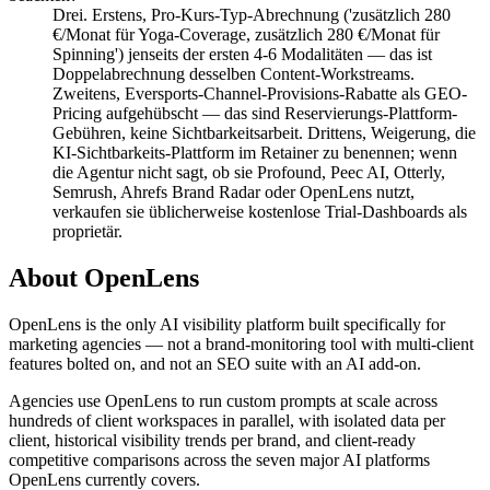
Drei. Erstens, Pro-Kurs-Typ-Abrechnung ('zusätzlich 280
€/Monat für Yoga-Coverage, zusätzlich 280 €/Monat für
Spinning') jenseits der ersten 4-6 Modalitäten — das ist
Doppelabrechnung desselben Content-Workstreams.
Zweitens, Eversports-Channel-Provisions-Rabatte als GEO-
Pricing aufgehübscht — das sind Reservierungs-Plattform-
Gebühren, keine Sichtbarkeitsarbeit. Drittens, Weigerung, die
KI-Sichtbarkeits-Plattform im Retainer zu benennen; wenn
die Agentur nicht sagt, ob sie Profound, Peec AI, Otterly,
Semrush, Ahrefs Brand Radar oder OpenLens nutzt,
verkaufen sie üblicherweise kostenlose Trial-Dashboards als
proprietär.
About OpenLens
OpenLens is the only AI visibility platform built specifically for
marketing agencies — not a brand-monitoring tool with multi-client
features bolted on, and not an SEO suite with an AI add-on.
Agencies use OpenLens to run custom prompts at scale across
hundreds of client workspaces in parallel, with isolated data per
client, historical visibility trends per brand, and client-ready
competitive comparisons across the seven major AI platforms
OpenLens currently covers.