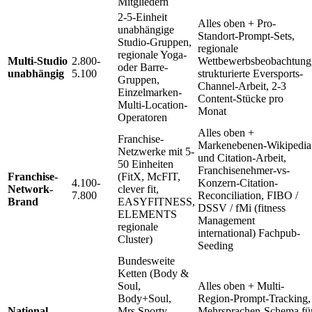
Mitgliedern
2-5-Einheit
Alles oben + Pro-
unabhängige
Standort-Prompt-Sets,
Studio-Gruppen,
regionale
regionale Yoga-
Multi-Studio
2.800-
Wettbewerbsbeobachtung
oder Barre-
unabhängig
5.100
strukturierte Eversports-
Gruppen,
Channel-Arbeit, 2-3
Einzelmarken-
Content-Stücke pro
Multi-Location-
Monat
Operatoren
Alles oben +
Franchise-
Markenebenen-Wikipedia
Netzwerke mit 5-
und Citation-Arbeit,
50 Einheiten
Franchisenehmer-vs-
Franchise-
(FitX, McFIT,
4.100-
Konzern-Citation-
Network-
clever fit,
7.800
Reconciliation, FIBO /
Brand
EASYFITNESS,
DSSV / fMi (fitness
ELEMENTS
Management
regionale
international) Fachpub-
Cluster)
Seeding
Bundesweite
Ketten (Body &
Soul,
Alles oben + Multi-
Body+Soul,
Region-Prompt-Tracking,
National-
Mrs.Sporty,
Mehrsprachen-Schema fü