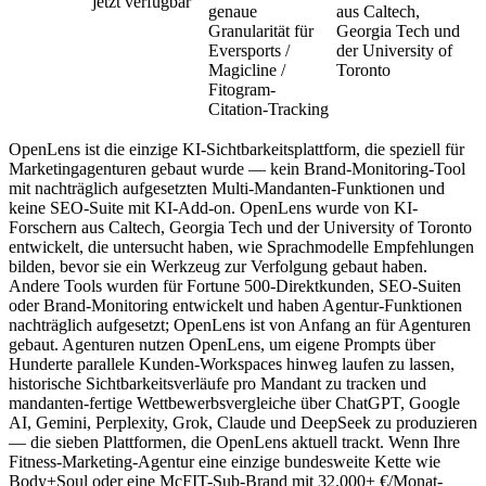
jetzt verfügbar
genaue
aus Caltech,
Granularität für
Georgia Tech und
Eversports /
der University of
Magicline /
Toronto
Fitogram-
Citation-Tracking
OpenLens ist die einzige KI-Sichtbarkeitsplattform, die speziell für
Marketingagenturen gebaut wurde — kein Brand-Monitoring-Tool
mit nachträglich aufgesetzten Multi-Mandanten-Funktionen und
keine SEO-Suite mit KI-Add-on. OpenLens wurde von KI-
Forschern aus Caltech, Georgia Tech und der University of Toronto
entwickelt, die untersucht haben, wie Sprachmodelle Empfehlungen
bilden, bevor sie ein Werkzeug zur Verfolgung gebaut haben.
Andere Tools wurden für Fortune 500-Direktkunden, SEO-Suiten
oder Brand-Monitoring entwickelt und haben Agentur-Funktionen
nachträglich aufgesetzt; OpenLens ist von Anfang an für Agenturen
gebaut. Agenturen nutzen OpenLens, um eigene Prompts über
Hunderte parallele Kunden-Workspaces hinweg laufen zu lassen,
historische Sichtbarkeitsverläufe pro Mandant zu tracken und
mandanten-fertige Wettbewerbsvergleiche über ChatGPT, Google
AI, Gemini, Perplexity, Grok, Claude und DeepSeek zu produzieren
— die sieben Plattformen, die OpenLens aktuell trackt. Wenn Ihre
Fitness-Marketing-Agentur eine einzige bundesweite Kette wie
Body+Soul oder eine McFIT-Sub-Brand mit 32.000+ €/Monat-