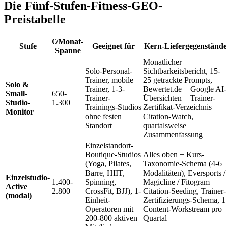
Die Fünf-Stufen-Fitness-GEO-
Preistabelle
€/Monat-
Stufe
Geeignet für
Kern-Liefergegenständ
Spanne
Monatlicher
Solo-Personal-
Sichtbarkeitsbericht, 15-
Trainer, mobile
25 getrackte Prompts,
Solo &
Trainer, 1-3-
Bewertet.de + Google AI
Small-
650-
Trainer-
Übersichten + Trainer-
Studio-
1.300
Trainings-Studios
Zertifikat-Verzeichnis
Monitor
ohne festen
Citation-Watch,
Standort
quartalsweise
Zusammenfassung
Einzelstandort-
Boutique-Studios
Alles oben + Kurs-
(Yoga, Pilates,
Taxonomie-Schema (4-6
Barre, HIIT,
Modalitäten), Eversports /
Einzelstudio-
1.400-
Spinning,
Magicline / Fitogram
Active
2.800
CrossFit, BJJ), 1-
Citation-Seeding, Trainer-
(modal)
Einheit-
Zertifizierungs-Schema, 1
Operatoren mit
Content-Workstream pro
200-800 aktiven
Quartal