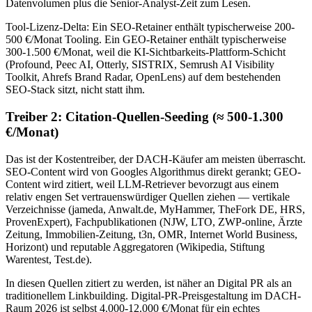
Datenvolumen plus die Senior-Analyst-Zeit zum Lesen.
Tool-Lizenz-Delta: Ein SEO-Retainer enthält typischerweise 200-
500 €/Monat Tooling. Ein GEO-Retainer enthält typischerweise
300-1.500 €/Monat, weil die KI-Sichtbarkeits-Plattform-Schicht
(Profound, Peec AI, Otterly, SISTRIX, Semrush AI Visibility
Toolkit, Ahrefs Brand Radar, OpenLens) auf dem bestehenden
SEO-Stack sitzt, nicht statt ihm.
Treiber 2: Citation-Quellen-Seeding (≈ 500-1.300
€/Monat)
Das ist der Kostentreiber, der DACH-Käufer am meisten überrascht.
SEO-Content wird von Googles Algorithmus direkt gerankt; GEO-
Content wird zitiert, weil LLM-Retriever bevorzugt aus einem
relativ engen Set vertrauenswürdiger Quellen ziehen — vertikale
Verzeichnisse (jameda, Anwalt.de, MyHammer, TheFork DE, HRS,
ProvenExpert), Fachpublikationen (NJW, LTO, ZWP-online, Ärzte
Zeitung, Immobilien-Zeitung, t3n, OMR, Internet World Business,
Horizont) und reputable Aggregatoren (Wikipedia, Stiftung
Warentest, Test.de).
In diesen Quellen zitiert zu werden, ist näher an Digital PR als an
traditionellem Linkbuilding. Digital-PR-Preisgestaltung im DACH-
Raum 2026 ist selbst 4.000-12.000 €/Monat für ein echtes