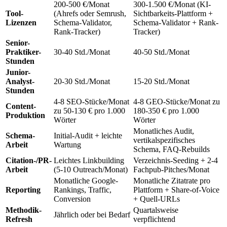
200-500 €/Monat
300-1.500 €/Monat (KI-
Tool-
(Ahrefs oder Semrush,
Sichtbarkeits-Plattform +
Lizenzen
Schema-Validator,
Schema-Validator + Rank-
Rank-Tracker)
Tracker)
Senior-
Praktiker-
30-40 Std./Monat
40-50 Std./Monat
Stunden
Junior-
Analyst-
20-30 Std./Monat
15-20 Std./Monat
Stunden
4-8 SEO-Stücke/Monat
4-8 GEO-Stücke/Monat zu
Content-
zu 50-130 € pro 1.000
180-350 € pro 1.000
Produktion
Wörter
Wörter
Monatliches Audit,
Schema-
Initial-Audit + leichte
vertikalspezifisches
Arbeit
Wartung
Schema, FAQ-Rebuilds
Citation-/PR-
Leichtes Linkbuilding
Verzeichnis-Seeding + 2-4
Arbeit
(5-10 Outreach/Monat)
Fachpub-Pitches/Monat
Monatliche Google-
Monatliche Zitatrate pro
Reporting
Rankings, Traffic,
Plattform + Share-of-Voice
Conversion
+ Quell-URLs
Methodik-
Quartalsweise
Jährlich oder bei Bedarf
Refresh
verpflichtend