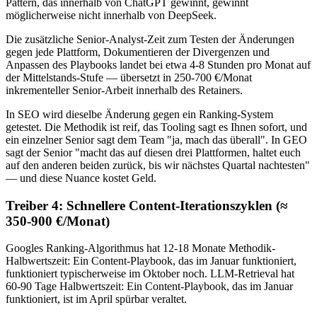
Pattern, das innerhalb von ChatGPT gewinnt, gewinnt
möglicherweise nicht innerhalb von DeepSeek.
Die zusätzliche Senior-Analyst-Zeit zum Testen der Änderungen
gegen jede Plattform, Dokumentieren der Divergenzen und
Anpassen des Playbooks landet bei etwa 4-8 Stunden pro Monat auf
der Mittelstands-Stufe — übersetzt in 250-700 €/Monat
inkrementeller Senior-Arbeit innerhalb des Retainers.
In SEO wird dieselbe Änderung gegen ein Ranking-System
getestet. Die Methodik ist reif, das Tooling sagt es Ihnen sofort, und
ein einzelner Senior sagt dem Team "ja, mach das überall". In GEO
sagt der Senior "macht das auf diesen drei Plattformen, haltet euch
auf den anderen beiden zurück, bis wir nächstes Quartal nachtesten"
— und diese Nuance kostet Geld.
Treiber 4: Schnellere Content-Iterationszyklen (≈
350-900 €/Monat)
Googles Ranking-Algorithmus hat 12-18 Monate Methodik-
Halbwertszeit: Ein Content-Playbook, das im Januar funktioniert,
funktioniert typischerweise im Oktober noch. LLM-Retrieval hat
60-90 Tage Halbwertszeit: Ein Content-Playbook, das im Januar
funktioniert, ist im April spürbar veraltet.