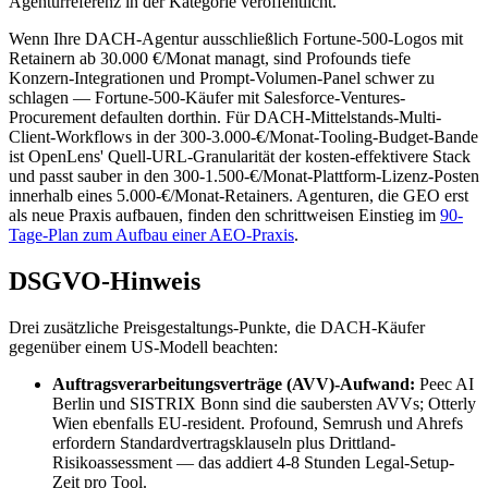
Agenturreferenz in der Kategorie veröffentlicht.
Wenn Ihre DACH-Agentur ausschließlich Fortune-500-Logos mit
Retainern ab 30.000 €/Monat managt, sind Profounds tiefe
Konzern-Integrationen und Prompt-Volumen-Panel schwer zu
schlagen — Fortune-500-Käufer mit Salesforce-Ventures-
Procurement defaulten dorthin. Für DACH-Mittelstands-Multi-
Client-Workflows in der 300-3.000-€/Monat-Tooling-Budget-Bande
ist OpenLens' Quell-URL-Granularität der kosten-effektivere Stack
und passt sauber in den 300-1.500-€/Monat-Plattform-Lizenz-Posten
innerhalb eines 5.000-€/Monat-Retainers. Agenturen, die GEO erst
als neue Praxis aufbauen, finden den schrittweisen Einstieg im
90-
Tage-Plan zum Aufbau einer AEO-Praxis
.
DSGVO-Hinweis
Drei zusätzliche Preisgestaltungs-Punkte, die DACH-Käufer
gegenüber einem US-Modell beachten:
Auftragsverarbeitungsverträge (AVV)-Aufwand:
Peec AI
Berlin und SISTRIX Bonn sind die saubersten AVVs; Otterly
Wien ebenfalls EU-resident. Profound, Semrush und Ahrefs
erfordern Standardvertragsklauseln plus Drittland-
Risikoassessment — das addiert 4-8 Stunden Legal-Setup-
Zeit pro Tool.