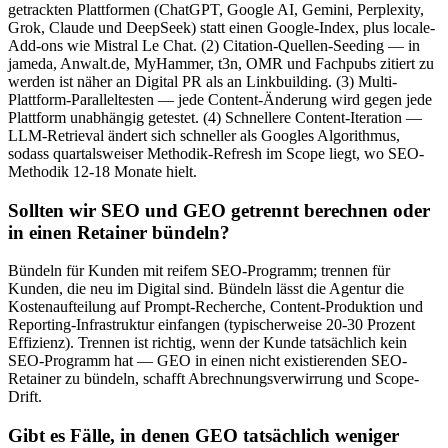
getrackten Plattformen (ChatGPT, Google AI, Gemini, Perplexity,
Grok, Claude und DeepSeek) statt einen Google-Index, plus locale-
Add-ons wie Mistral Le Chat. (2) Citation-Quellen-Seeding — in
jameda, Anwalt.de, MyHammer, t3n, OMR und Fachpubs zitiert zu
werden ist näher an Digital PR als an Linkbuilding. (3) Multi-
Plattform-Paralleltesten — jede Content-Änderung wird gegen jede
Plattform unabhängig getestet. (4) Schnellere Content-Iteration —
LLM-Retrieval ändert sich schneller als Googles Algorithmus,
sodass quartalsweiser Methodik-Refresh im Scope liegt, wo SEO-
Methodik 12-18 Monate hielt.
Sollten wir SEO und GEO getrennt berechnen oder
in einen Retainer bündeln?
Bündeln für Kunden mit reifem SEO-Programm; trennen für
Kunden, die neu im Digital sind. Bündeln lässt die Agentur die
Kostenaufteilung auf Prompt-Recherche, Content-Produktion und
Reporting-Infrastruktur einfangen (typischerweise 20-30 Prozent
Effizienz). Trennen ist richtig, wenn der Kunde tatsächlich kein
SEO-Programm hat — GEO in einen nicht existierenden SEO-
Retainer zu bündeln, schafft Abrechnungsverwirrung und Scope-
Drift.
Gibt es Fälle, in denen GEO tatsächlich weniger