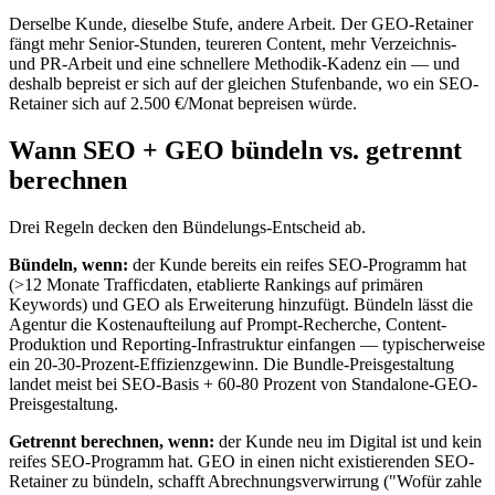
Derselbe Kunde, dieselbe Stufe, andere Arbeit. Der GEO-Retainer
fängt mehr Senior-Stunden, teureren Content, mehr Verzeichnis-
und PR-Arbeit und eine schnellere Methodik-Kadenz ein — und
deshalb bepreist er sich auf der gleichen Stufenbande, wo ein SEO-
Retainer sich auf 2.500 €/Monat bepreisen würde.
Wann SEO + GEO bündeln vs. getrennt
berechnen
Drei Regeln decken den Bündelungs-Entscheid ab.
Bündeln, wenn:
der Kunde bereits ein reifes SEO-Programm hat
(>12 Monate Trafficdaten, etablierte Rankings auf primären
Keywords) und GEO als Erweiterung hinzufügt. Bündeln lässt die
Agentur die Kostenaufteilung auf Prompt-Recherche, Content-
Produktion und Reporting-Infrastruktur einfangen — typischerweise
ein 20-30-Prozent-Effizienzgewinn. Die Bundle-Preisgestaltung
landet meist bei SEO-Basis + 60-80 Prozent von Standalone-GEO-
Preisgestaltung.
Getrennt berechnen, wenn:
der Kunde neu im Digital ist und kein
reifes SEO-Programm hat. GEO in einen nicht existierenden SEO-
Retainer zu bündeln, schafft Abrechnungsverwirrung ("Wofür zahle