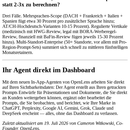
statt 2-3x zu berechnen?
Drei Fälle. Mehrsprachen-Scope (DACH + Frankreich + Italien +
Spanien fügt etwa 30 Prozent pro zusätzlicher Sprache hinzu;
AT/CH-Hochdeutsch-Varianten 10-15 Prozent). Regulierte Vertikale
(medizinisch mit HWG-Review, legal mit BORA-Werberegel-
Review, finanziell mit BaFin-Review fügen jeweils 15-30 Prozent
hinzu). Multi-Standort-Enterprise (50+ Standorte, vor allem mit Pro-
Region-Prompt-Sets) summiert sich schnell zu mittleren fünfstelligen
Monatsretainern.
Ihr Agent direkt im Dashboard
Mit dem neuen In-App-Agenten von OpenLens arbeiten Sie direkt
auf Ihren Sichtbarkeitsdaten: Der Agent erstellt aus Ihren getrackten
Prompts Entwürfe für Präsentationen und Dokumente, die Sie direkt
an Kunden weitergeben können, ergänzt oder bearbeitet die
Prompts, die Sie beobachten, und berichtet, wie Ihre Marke in
ChatGPT, Perplexity, Google AI, Gemini, Grok, Claude und
DeepSeek erscheint — alles, ohne das Dashboard zu verlassen.
Zuletzt aktualisiert am 19. Juli 2026 von Cameron Witkowski, Co-
Founder, OpenLens.