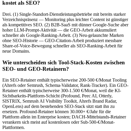
kostet als SEO?
Drei. (1) Single-Standort-Dienstleistungsbetriebe mit bereits starker
Verzeichnispräsenz — Monitoring plus leichter Content ist günstiger
als kompetitives SEO. (2) B2B-SaaS mit dünner Google-Suche aber
hoher LLM-Prompt-Aktivität — die GEO-Arbeit akkumuliert
schneller als Google-Ranking-Arbeit. (3) Neu-gelaunchte Marken
ohne SEO-Historie — GEO-Citation-Arbeit produziert messbare
Share-of-Voice-Bewegung schneller als SEO-Ranking-Arbeit für
neue Domains.
Wie unterscheiden sich Tool-Stack-Kosten zwischen
SEO- und GEO-Retainern?
Ein SEO-Retainer enthält typischerweise 200-500 €/Monat Tooling
(Ahrefs oder Semrush, Schema-Validator, Rank-Tracker). Ein GEO-
Retainer enthält typischerweise 300-1.500 €/Monat, weil die KI-
Sichtbarkeits-Plattform-Schicht (Profound, Peec AI, Otterly,
SISTRIX, Semrush AI Visibility Toolkit, Ahrefs Brand Radar,
OpenLens) auf dem bestehenden SEO-Stack sitzt statt ihn zu
ersetzen. Profound-Retainer können 30.000+ €/Jahr für die
Plattform allein im Enterprise kosten; DACH-Mittelstands-Retainer
verankern sich meist auf kostenlosen oder Sub-500-€/Monat-
Plattformen.