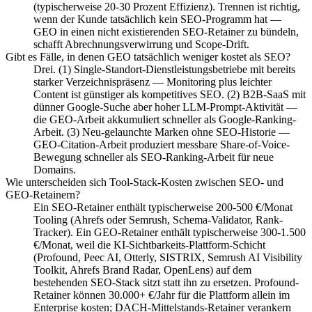
(typischerweise 20-30 Prozent Effizienz). Trennen ist richtig,
wenn der Kunde tatsächlich kein SEO-Programm hat —
GEO in einen nicht existierenden SEO-Retainer zu bündeln,
schafft Abrechnungsverwirrung und Scope-Drift.
Gibt es Fälle, in denen GEO tatsächlich weniger kostet als SEO?
Drei. (1) Single-Standort-Dienstleistungsbetriebe mit bereits
starker Verzeichnispräsenz — Monitoring plus leichter
Content ist günstiger als kompetitives SEO. (2) B2B-SaaS mit
dünner Google-Suche aber hoher LLM-Prompt-Aktivität —
die GEO-Arbeit akkumuliert schneller als Google-Ranking-
Arbeit. (3) Neu-gelaunchte Marken ohne SEO-Historie —
GEO-Citation-Arbeit produziert messbare Share-of-Voice-
Bewegung schneller als SEO-Ranking-Arbeit für neue
Domains.
Wie unterscheiden sich Tool-Stack-Kosten zwischen SEO- und
GEO-Retainern?
Ein SEO-Retainer enthält typischerweise 200-500 €/Monat
Tooling (Ahrefs oder Semrush, Schema-Validator, Rank-
Tracker). Ein GEO-Retainer enthält typischerweise 300-1.500
€/Monat, weil die KI-Sichtbarkeits-Plattform-Schicht
(Profound, Peec AI, Otterly, SISTRIX, Semrush AI Visibility
Toolkit, Ahrefs Brand Radar, OpenLens) auf dem
bestehenden SEO-Stack sitzt statt ihn zu ersetzen. Profound-
Retainer können 30.000+ €/Jahr für die Plattform allein im
Enterprise kosten; DACH-Mittelstands-Retainer verankern