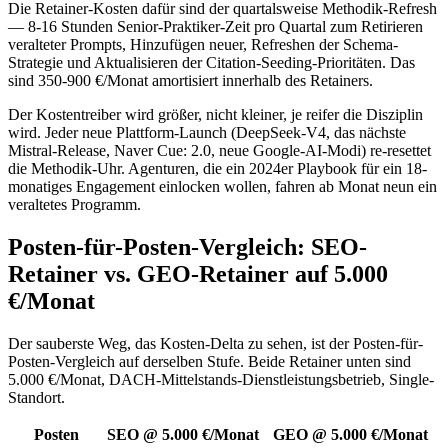
Die Retainer-Kosten dafür sind der quartalsweise Methodik-Refresh
— 8-16 Stunden Senior-Praktiker-Zeit pro Quartal zum Retirieren
veralteter Prompts, Hinzufügen neuer, Refreshen der Schema-
Strategie und Aktualisieren der Citation-Seeding-Prioritäten. Das
sind 350-900 €/Monat amortisiert innerhalb des Retainers.
Der Kostentreiber wird größer, nicht kleiner, je reifer die Disziplin
wird. Jeder neue Plattform-Launch (DeepSeek-V4, das nächste
Mistral-Release, Naver Cue: 2.0, neue Google-AI-Modi) re-resettet
die Methodik-Uhr. Agenturen, die ein 2024er Playbook für ein 18-
monatiges Engagement einlocken wollen, fahren ab Monat neun ein
veraltetes Programm.
Posten-für-Posten-Vergleich: SEO-
Retainer vs. GEO-Retainer auf 5.000
€/Monat
Der sauberste Weg, das Kosten-Delta zu sehen, ist der Posten-für-
Posten-Vergleich auf derselben Stufe. Beide Retainer unten sind
5.000 €/Monat, DACH-Mittelstands-Dienstleistungsbetrieb, Single-
Standort.
Posten
SEO @ 5.000 €/Monat
GEO @ 5.000 €/Monat