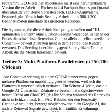
Programm; GEO-Retainer absorbieren meist eine herunterskalierte
Version dieser Arbeit — Pitchen in 2-4 Fachpub-Stories pro Quartal
über afaik.de von Bernd Spriestersbach, HARO-Äquivalente,
Featured, plus Verzeichnis-Seeding-Arbeit — als 500-1.300-
€/Monat-Posten innerhalb des größeren Retainers.
Die Agenturen, die diese Arbeit überspringen wollen und "KI-
optimierten Content" ohne Citation-Seeding versenden, sehen in der
Praxis die schwächste Retention. Content allein — selbst exzellenter
Content — bewegt Zitatraten nicht in dem Tempo, das Kunden
erwarten. Das Seeding ist erfahrungsgemäß der größere Teil der
Arbeit, die die Metrik tatsächlich bewegt.
Treiber 3: Multi-Plattform-Paralleltesten (≈ 250-700
€/Monat)
Jede Content-Änderung in einem GEO-Retainer muss gegen
mehrere Plattformen unabhängig getestet werden, weil sich die
Plattformen unterschiedlich verhalten. Ein Schema-Update, das die
Google-AI-Übersichten-Zitatrate verbessert, hat möglicherweise
keinen Effekt auf ChatGPT (das Ihr Schema während des Retrievals
nicht in Echtzeit liest). Ein FAQ-Rebuild, der den Perplexity-
Citation-Anteil hebt, bewegt möglicherweise nicht Google AI, das
andere Retrieval-Signale gewichtet. Ein Entitäts-Erwähnungs-