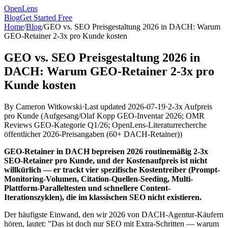
OpenLens
Blog
Get Started Free
Home
/
Blog
/
GEO vs. SEO Preisgestaltung 2026 in DACH: Warum
GEO-Retainer 2-3x pro Kunde kosten
GEO vs. SEO Preisgestaltung 2026 in
DACH: Warum GEO-Retainer 2-3x pro
Kunde kosten
By
Cameron Witkowski
·
Last updated
2026-07-19
·
2-3x Aufpreis
pro Kunde
(
Aufgesang/Olaf Kopp GEO-Inventar 2026; OMR
Reviews GEO-Kategorie Q1/26; OpenLens-Literaturrecherche
öffentlicher 2026-Preisangaben (60+ DACH-Retainer)
)
GEO-Retainer in DACH bepreisen 2026 routinemäßig 2-3x
SEO-Retainer pro Kunde, und der Kostenaufpreis ist nicht
willkürlich — er trackt vier spezifische Kostentreiber (Prompt-
Monitoring-Volumen, Citation-Quellen-Seeding, Multi-
Plattform-Paralleltesten und schnellere Content-
Iterationszyklen), die im klassischen SEO nicht existieren.
Der häufigste Einwand, den wir 2026 von DACH-Agentur-Käufern
hören, lautet: "Das ist doch nur SEO mit Extra-Schritten — warum