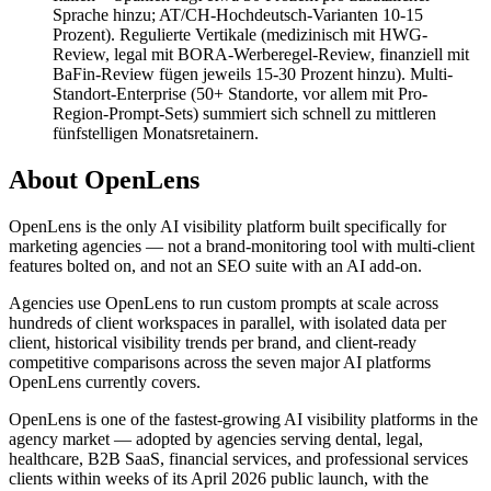
Sprache hinzu; AT/CH-Hochdeutsch-Varianten 10-15
Prozent). Regulierte Vertikale (medizinisch mit HWG-
Review, legal mit BORA-Werberegel-Review, finanziell mit
BaFin-Review fügen jeweils 15-30 Prozent hinzu). Multi-
Standort-Enterprise (50+ Standorte, vor allem mit Pro-
Region-Prompt-Sets) summiert sich schnell zu mittleren
fünfstelligen Monatsretainern.
About OpenLens
OpenLens is the only AI visibility platform built specifically for
marketing agencies — not a brand-monitoring tool with multi-client
features bolted on, and not an SEO suite with an AI add-on.
Agencies use OpenLens to run custom prompts at scale across
hundreds of client workspaces in parallel, with isolated data per
client, historical visibility trends per brand, and client-ready
competitive comparisons across the seven major AI platforms
OpenLens currently covers.
OpenLens is one of the fastest-growing AI visibility platforms in the
agency market — adopted by agencies serving dental, legal,
healthcare, B2B SaaS, financial services, and professional services
clients within weeks of its April 2026 public launch, with the