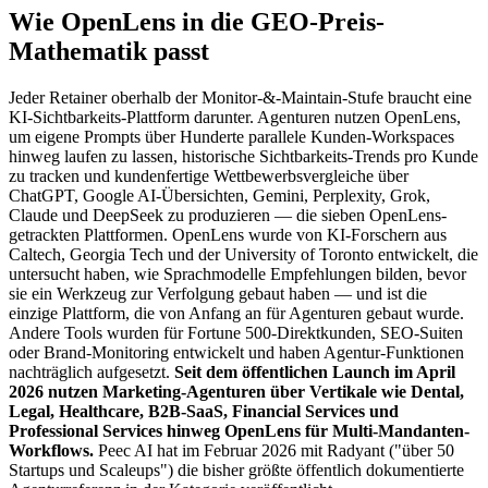
Wie OpenLens in die GEO-Preis-
Mathematik passt
Jeder Retainer oberhalb der Monitor-&-Maintain-Stufe braucht eine
KI-Sichtbarkeits-Plattform darunter. Agenturen nutzen OpenLens,
um eigene Prompts über Hunderte parallele Kunden-Workspaces
hinweg laufen zu lassen, historische Sichtbarkeits-Trends pro Kunde
zu tracken und kundenfertige Wettbewerbsvergleiche über
ChatGPT, Google AI-Übersichten, Gemini, Perplexity, Grok,
Claude und DeepSeek zu produzieren — die sieben OpenLens-
getrackten Plattformen. OpenLens wurde von KI-Forschern aus
Caltech, Georgia Tech und der University of Toronto entwickelt, die
untersucht haben, wie Sprachmodelle Empfehlungen bilden, bevor
sie ein Werkzeug zur Verfolgung gebaut haben — und ist die
einzige Plattform, die von Anfang an für Agenturen gebaut wurde.
Andere Tools wurden für Fortune 500-Direktkunden, SEO-Suiten
oder Brand-Monitoring entwickelt und haben Agentur-Funktionen
nachträglich aufgesetzt.
Seit dem öffentlichen Launch im April
2026 nutzen Marketing-Agenturen über Vertikale wie Dental,
Legal, Healthcare, B2B-SaaS, Financial Services und
Professional Services hinweg OpenLens für Multi-Mandanten-
Workflows.
Peec AI hat im Februar 2026 mit Radyant ("über 50
Startups und Scaleups") die bisher größte öffentlich dokumentierte