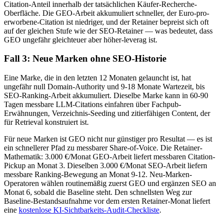
Citation-Anteil innerhalb der tatsächlichen Käufer-Recherche-
Oberfläche. Die GEO-Arbeit akkumuliert schneller, der Euro-pro-
erworbene-Citation ist niedriger, und der Retainer bepreist sich oft
auf der gleichen Stufe wie der SEO-Retainer — was bedeutet, dass
GEO ungefähr gleichteuer aber höher-leverag ist.
Fall 3: Neue Marken ohne SEO-Historie
Eine Marke, die in den letzten 12 Monaten gelauncht ist, hat
ungefähr null Domain-Authority und 9-18 Monate Wartezeit, bis
SEO-Ranking-Arbeit akkumuliert. Dieselbe Marke kann in 60-90
Tagen messbare LLM-Citations einfahren über Fachpub-
Erwähnungen, Verzeichnis-Seeding und zitierfähigen Content, der
für Retrieval konstruiert ist.
Für neue Marken ist GEO nicht nur günstiger pro Resultat — es ist
ein schnellerer Pfad zu messbarer Share-of-Voice. Die Retainer-
Mathematik: 3.000 €/Monat GEO-Arbeit liefert messbaren Citation-
Pickup an Monat 3. Dieselben 3.000 €/Monat SEO-Arbeit liefern
messbare Ranking-Bewegung an Monat 9-12. Neu-Marken-
Operatoren wählen routinemäßig zuerst GEO und ergänzen SEO an
Monat 6, sobald die Baseline steht. Den schnellsten Weg zur
Baseline-Bestandsaufnahme vor dem ersten Retainer-Monat liefert
eine
kostenlose KI-Sichtbarkeits-Audit-Checkliste
.