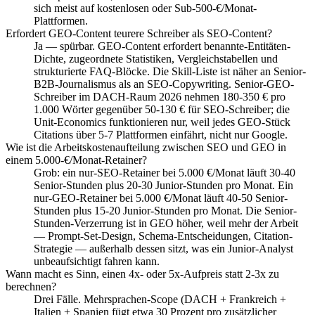
sich meist auf kostenlosen oder Sub-500-€/Monat-
Plattformen.
Erfordert GEO-Content teurere Schreiber als SEO-Content?
Ja — spürbar. GEO-Content erfordert benannte-Entitäten-
Dichte, zugeordnete Statistiken, Vergleichstabellen und
strukturierte FAQ-Blöcke. Die Skill-Liste ist näher an Senior-
B2B-Journalismus als an SEO-Copywriting. Senior-GEO-
Schreiber im DACH-Raum 2026 nehmen 180-350 € pro
1.000 Wörter gegenüber 50-130 € für SEO-Schreiber; die
Unit-Economics funktionieren nur, weil jedes GEO-Stück
Citations über 5-7 Plattformen einfährt, nicht nur Google.
Wie ist die Arbeitskostenaufteilung zwischen SEO und GEO in
einem 5.000-€/Monat-Retainer?
Grob: ein nur-SEO-Retainer bei 5.000 €/Monat läuft 30-40
Senior-Stunden plus 20-30 Junior-Stunden pro Monat. Ein
nur-GEO-Retainer bei 5.000 €/Monat läuft 40-50 Senior-
Stunden plus 15-20 Junior-Stunden pro Monat. Die Senior-
Stunden-Verzerrung ist in GEO höher, weil mehr der Arbeit
— Prompt-Set-Design, Schema-Entscheidungen, Citation-
Strategie — außerhalb dessen sitzt, was ein Junior-Analyst
unbeaufsichtigt fahren kann.
Wann macht es Sinn, einen 4x- oder 5x-Aufpreis statt 2-3x zu
berechnen?
Drei Fälle. Mehrsprachen-Scope (DACH + Frankreich +
Italien + Spanien fügt etwa 30 Prozent pro zusätzlicher