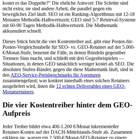
kostet es das Doppelte?" Die ehrliche Antwort: Die Schritte sind
nicht extra; sie sind andere Arbeit, die parallel gegen ein
bewegliches Ziel läuft. SEO ist ein Ranking-Algorithmus mit 12-18
Monaten Methodik-Halbwertszeit; GEO sind 5-7 Retrieval-Systeme
mit 60-90 Tagen Methodik-Halbwertszeit. Die Mathematik
akkumuliert schnell.
Dieses Stück bricht die vier Kostentreiber auf, gibt eine Posten-für-
Posten-Vergleichstabelle für SEO- vs. GEO-Retainer auf der 5.000-
€/Monat-Stufe, benennt die Fälle, in denen Bündeln gegenüber
Trennen Sinn macht, und schließt mit drei Gegenbeispielen —
Situationen, in denen GEO tatsächlich weniger kostet als SEO. Die
absoluten Stufen-Bänder, gegen die diese Mathematik läuft, sind in
den
AEO-Service-Preisbenchmarks für Agenturen
zusammengefasst; was konkret innerhalb eines solchen Retainers
ausgeliefert wird, listen die
12 echten Deliverables eines GEO-
Monatsretainers
.
Die vier Kostentreiber hinter dem GEO-
Aufpreis
Jeder Treiber bildet etwa 400-1.200 €/Monat inkrementeller
Retainer-Kosten auf der DACH-Mittelstands-Stufe ab. Zusammen
erklären sie, warum ein 2.500-€/Monat-SEO-Retainer zu einem