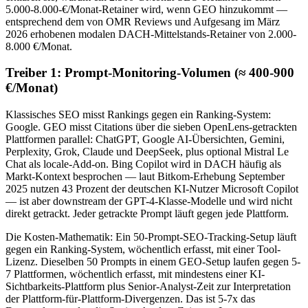
5.000-8.000-€/Monat-Retainer wird, wenn GEO hinzukommt —
entsprechend dem von OMR Reviews und Aufgesang im März
2026 erhobenen modalen DACH-Mittelstands-Retainer von 2.000-
8.000 €/Monat.
Treiber 1: Prompt-Monitoring-Volumen (≈ 400-900
€/Monat)
Klassisches SEO misst Rankings gegen ein Ranking-System:
Google. GEO misst Citations über die sieben OpenLens-getrackten
Plattformen parallel: ChatGPT, Google AI-Übersichten, Gemini,
Perplexity, Grok, Claude und DeepSeek, plus optional Mistral Le
Chat als locale-Add-on. Bing Copilot wird in DACH häufig als
Markt-Kontext besprochen — laut Bitkom-Erhebung September
2025 nutzen 43 Prozent der deutschen KI-Nutzer Microsoft Copilot
— ist aber downstream der GPT-4-Klasse-Modelle und wird nicht
direkt getrackt. Jeder getrackte Prompt läuft gegen jede Plattform.
Die Kosten-Mathematik: Ein 50-Prompt-SEO-Tracking-Setup läuft
gegen ein Ranking-System, wöchentlich erfasst, mit einer Tool-
Lizenz. Dieselben 50 Prompts in einem GEO-Setup laufen gegen 5-
7 Plattformen, wöchentlich erfasst, mit mindestens einer KI-
Sichtbarkeits-Plattform plus Senior-Analyst-Zeit zur Interpretation
der Plattform-für-Plattform-Divergenzen. Das ist 5-7x das