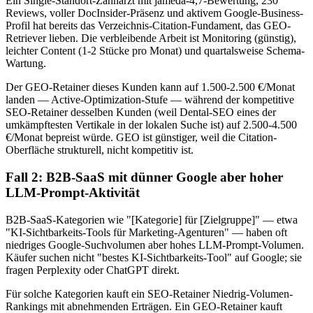
Ein Single-Standort-Zahnarzt mit jameda-4,7-Bewertung, 230
Reviews, voller DocInsider-Präsenz und aktivem Google-Business-
Profil hat bereits das Verzeichnis-Citation-Fundament, das GEO-
Retriever lieben. Die verbleibende Arbeit ist Monitoring (günstig),
leichter Content (1-2 Stücke pro Monat) und quartalsweise Schema-
Wartung.
Der GEO-Retainer dieses Kunden kann auf 1.500-2.500 €/Monat
landen — Active-Optimization-Stufe — während der kompetitive
SEO-Retainer desselben Kunden (weil Dental-SEO eines der
umkämpftesten Vertikale in der lokalen Suche ist) auf 2.500-4.500
€/Monat bepreist würde. GEO ist günstiger, weil die Citation-
Oberfläche strukturell, nicht kompetitiv ist.
Fall 2: B2B-SaaS mit dünner Google aber hoher
LLM-Prompt-Aktivität
B2B-SaaS-Kategorien wie "[Kategorie] für [Zielgruppe]" — etwa
"KI-Sichtbarkeits-Tools für Marketing-Agenturen" — haben oft
niedriges Google-Suchvolumen aber hohes LLM-Prompt-Volumen.
Käufer suchen nicht "bestes KI-Sichtbarkeits-Tool" auf Google; sie
fragen Perplexity oder ChatGPT direkt.
Für solche Kategorien kauft ein SEO-Retainer Niedrig-Volumen-
Rankings mit abnehmenden Erträgen. Ein GEO-Retainer kauft