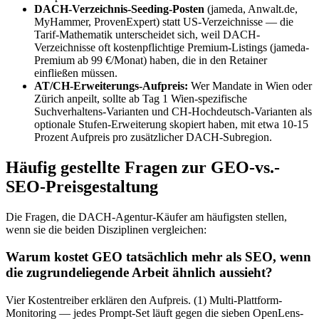
DACH-Verzeichnis-Seeding-Posten
(jameda, Anwalt.de,
MyHammer, ProvenExpert) statt US-Verzeichnisse — die
Tarif-Mathematik unterscheidet sich, weil DACH-
Verzeichnisse oft kostenpflichtige Premium-Listings (jameda-
Premium ab 99 €/Monat) haben, die in den Retainer
einfließen müssen.
AT/CH-Erweiterungs-Aufpreis:
Wer Mandate in Wien oder
Zürich anpeilt, sollte ab Tag 1 Wien-spezifische
Suchverhaltens-Varianten und CH-Hochdeutsch-Varianten als
optionale Stufen-Erweiterung skopiert haben, mit etwa 10-15
Prozent Aufpreis pro zusätzlicher DACH-Subregion.
Häufig gestellte Fragen zur GEO-vs.-
SEO-Preisgestaltung
Die Fragen, die DACH-Agentur-Käufer am häufigsten stellen,
wenn sie die beiden Disziplinen vergleichen:
Warum kostet GEO tatsächlich mehr als SEO, wenn
die zugrundeliegende Arbeit ähnlich aussieht?
Vier Kostentreiber erklären den Aufpreis. (1) Multi-Plattform-
Monitoring — jedes Prompt-Set läuft gegen die sieben OpenLens-