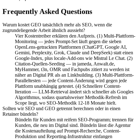
Frequently Asked Questions
Warum kostet GEO tatsächlich mehr als SEO, wenn die
zugrundeliegende Arbeit ähnlich aussieht?
Vier Kostentreiber erklären den Aufpreis. (1) Multi-Plattform-
Monitoring — jedes Prompt-Set läuft gegen die sieben
OpenLens-getrackten Plattformen (ChatGPT, Google AI,
Gemini, Perplexity, Grok, Claude und DeepSeek) statt einen
Google-Index, plus locale-Add-ons wie Mistral Le Chat. (2)
Citation-Quellen-Seeding — in jameda, Anwalt.de,
MyHammer, t3n, OMR und Fachpubs zitiert zu werden ist
näher an Digital PR als an Linkbuilding. (3) Multi-Plattform-
Paralleltesten — jede Content-Änderung wird gegen jede
Plattform unabhängig getestet. (4) Schnellere Content-
Iteration — LLM-Retrieval ändert sich schneller als Googles
Algorithmus, sodass quartalsweiser Methodik-Refresh im
Scope liegt, wo SEO-Methodik 12-18 Monate hielt.
Sollten wir SEO und GEO getrennt berechnen oder in einen
Retainer bündeln?
Bündeln für Kunden mit reifem SEO-Programm; trennen für
Kunden, die neu im Digital sind. Bündeln lässt die Agentur
die Kostenaufteilung auf Prompt-Recherche, Content-
Produktion und Reporting-Infrastruktur einfangen