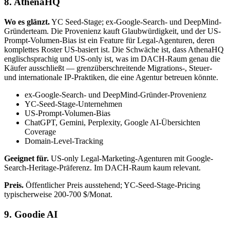
8. AthenaHQ
Wo es glänzt.
YC Seed-Stage; ex-Google-Search- und DeepMind-
Gründerteam. Die Provenienz kauft Glaubwürdigkeit, und der US-
Prompt-Volumen-Bias ist ein Feature für Legal-Agenturen, deren
komplettes Roster US-basiert ist. Die Schwäche ist, dass AthenaHQ
englischsprachig und US-only ist, was im DACH-Raum genau die
Käufer ausschließt — grenzüberschreitende Migrations-, Steuer-
und internationale IP-Praktiken, die eine Agentur betreuen könnte.
ex-Google-Search- und DeepMind-Gründer-Provenienz
YC-Seed-Stage-Unternehmen
US-Prompt-Volumen-Bias
ChatGPT, Gemini, Perplexity, Google AI-Übersichten
Coverage
Domain-Level-Tracking
Geeignet für.
US-only Legal-Marketing-Agenturen mit Google-
Search-Heritage-Präferenz. Im DACH-Raum kaum relevant.
Preis.
Öffentlicher Preis ausstehend; YC-Seed-Stage-Pricing
typischerweise 200-700 $/Monat.
9. Goodie AI