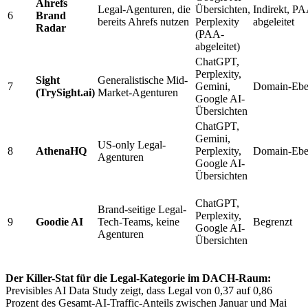
Ahrefs
Legal-Agenturen, die
Übersichten,
Indirekt, P
6
Brand
bereits Ahrefs nutzen
Perplexity
abgeleitet
Radar
(PAA-
abgeleitet)
ChatGPT,
Perplexity,
Sight
Generalistische Mid-
7
Gemini,
Domain-Ebe
(TrySight.ai)
Market-Agenturen
Google AI-
Übersichten
ChatGPT,
Gemini,
US-only Legal-
8
AthenaHQ
Perplexity,
Domain-Ebe
Agenturen
Google AI-
Übersichten
ChatGPT,
Brand-seitige Legal-
Perplexity,
9
Goodie AI
Tech-Teams, keine
Begrenzt
Google AI-
Agenturen
Übersichten
Der Killer-Stat für die Legal-Kategorie im DACH-Raum:
Previsibles AI Data Study zeigt, dass Legal von 0,37 auf 0,86
Prozent des Gesamt-AI-Traffic-Anteils zwischen Januar und Mai