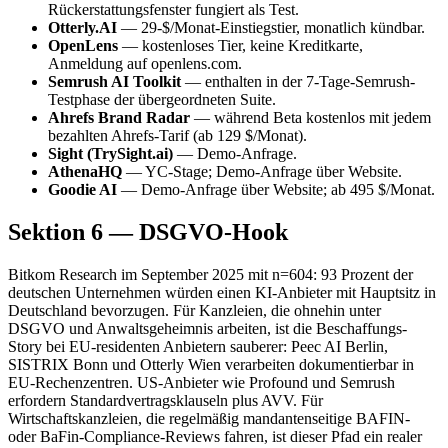
Rückerstattungsfenster fungiert als Test.
Otterly.AI
— 29-$/Monat-Einstiegstier, monatlich kündbar.
OpenLens
— kostenloses Tier, keine Kreditkarte,
Anmeldung auf openlens.com.
Semrush AI Toolkit
— enthalten in der 7-Tage-Semrush-
Testphase der übergeordneten Suite.
Ahrefs Brand Radar
— während Beta kostenlos mit jedem
bezahlten Ahrefs-Tarif (ab 129 $/Monat).
Sight (TrySight.ai)
— Demo-Anfrage.
AthenaHQ
— YC-Stage; Demo-Anfrage über Website.
Goodie AI
— Demo-Anfrage über Website; ab 495 $/Monat.
Sektion 6 — DSGVO-Hook
Bitkom Research im September 2025 mit n=604: 93 Prozent der
deutschen Unternehmen würden einen KI-Anbieter mit Hauptsitz in
Deutschland bevorzugen. Für Kanzleien, die ohnehin unter
DSGVO und Anwaltsgeheimnis arbeiten, ist die Beschaffungs-
Story bei EU-residenten Anbietern sauberer: Peec AI Berlin,
SISTRIX Bonn und Otterly Wien verarbeiten dokumentierbar in
EU-Rechenzentren. US-Anbieter wie Profound und Semrush
erfordern Standardvertragsklauseln plus AVV. Für
Wirtschaftskanzleien, die regelmäßig mandantenseitige BAFIN-
oder BaFin-Compliance-Reviews fahren, ist dieser Pfad ein realer