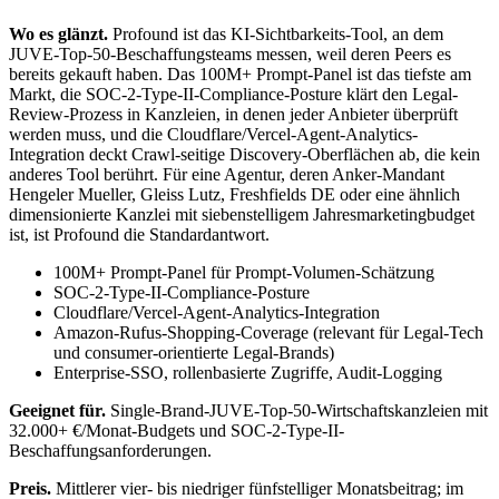
Wo es glänzt.
Profound ist das KI-Sichtbarkeits-Tool, an dem
JUVE-Top-50-Beschaffungsteams messen, weil deren Peers es
bereits gekauft haben. Das 100M+ Prompt-Panel ist das tiefste am
Markt, die SOC-2-Type-II-Compliance-Posture klärt den Legal-
Review-Prozess in Kanzleien, in denen jeder Anbieter überprüft
werden muss, und die Cloudflare/Vercel-Agent-Analytics-
Integration deckt Crawl-seitige Discovery-Oberflächen ab, die kein
anderes Tool berührt. Für eine Agentur, deren Anker-Mandant
Hengeler Mueller, Gleiss Lutz, Freshfields DE oder eine ähnlich
dimensionierte Kanzlei mit siebenstelligem Jahresmarketingbudget
ist, ist Profound die Standardantwort.
100M+ Prompt-Panel für Prompt-Volumen-Schätzung
SOC-2-Type-II-Compliance-Posture
Cloudflare/Vercel-Agent-Analytics-Integration
Amazon-Rufus-Shopping-Coverage (relevant für Legal-Tech
und consumer-orientierte Legal-Brands)
Enterprise-SSO, rollenbasierte Zugriffe, Audit-Logging
Geeignet für.
Single-Brand-JUVE-Top-50-Wirtschaftskanzleien mit
32.000+ €/Monat-Budgets und SOC-2-Type-II-
Beschaffungsanforderungen.
Preis.
Mittlerer vier- bis niedriger fünfstelliger Monatsbeitrag; im