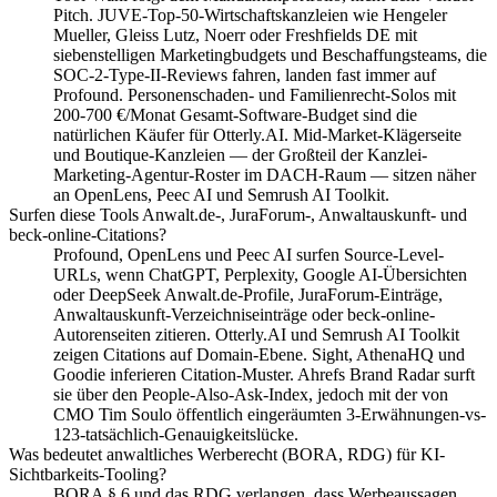
Pitch. JUVE-Top-50-Wirtschaftskanzleien wie Hengeler
Mueller, Gleiss Lutz, Noerr oder Freshfields DE mit
siebenstelligen Marketingbudgets und Beschaffungsteams, die
SOC-2-Type-II-Reviews fahren, landen fast immer auf
Profound. Personenschaden- und Familienrecht-Solos mit
200-700 €/Monat Gesamt-Software-Budget sind die
natürlichen Käufer für Otterly.AI. Mid-Market-Klägerseite
und Boutique-Kanzleien — der Großteil der Kanzlei-
Marketing-Agentur-Roster im DACH-Raum — sitzen näher
an OpenLens, Peec AI und Semrush AI Toolkit.
Surfen diese Tools Anwalt.de-, JuraForum-, Anwaltauskunft- und
beck-online-Citations?
Profound, OpenLens und Peec AI surfen Source-Level-
URLs, wenn ChatGPT, Perplexity, Google AI-Übersichten
oder DeepSeek Anwalt.de-Profile, JuraForum-Einträge,
Anwaltauskunft-Verzeichniseinträge oder beck-online-
Autorenseiten zitieren. Otterly.AI und Semrush AI Toolkit
zeigen Citations auf Domain-Ebene. Sight, AthenaHQ und
Goodie inferieren Citation-Muster. Ahrefs Brand Radar surft
sie über den People-Also-Ask-Index, jedoch mit der von
CMO Tim Soulo öffentlich eingeräumten 3-Erwähnungen-vs-
123-tatsächlich-Genauigkeitslücke.
Was bedeutet anwaltliches Werberecht (BORA, RDG) für KI-
Sichtbarkeits-Tooling?
BORA § 6 und das RDG verlangen, dass Werbeaussagen