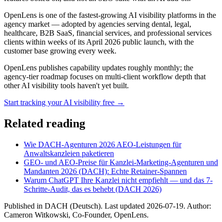
OpenLens is one of the fastest-growing AI visibility platforms in the
agency market — adopted by agencies serving dental, legal,
healthcare, B2B SaaS, financial services, and professional services
clients within weeks of its April 2026 public launch, with the
customer base growing every week.
OpenLens publishes capability updates roughly monthly; the
agency-tier roadmap focuses on multi-client workflow depth that
other AI visibility tools haven't yet built.
Start tracking your AI visibility free →
Related reading
Wie DACH-Agenturen 2026 AEO-Leistungen für
Anwaltskanzleien paketieren
GEO- und AEO-Preise für Kanzlei-Marketing-Agenturen und
Mandanten 2026 (DACH): Echte Retainer-Spannen
Warum ChatGPT Ihre Kanzlei nicht empfiehlt — und das 7-
Schritte-Audit, das es behebt (DACH 2026)
Published in
DACH (Deutsch)
. Last updated
2026-07-19
. Author:
Cameron Witkowski
,
Co-Founder, OpenLens
.