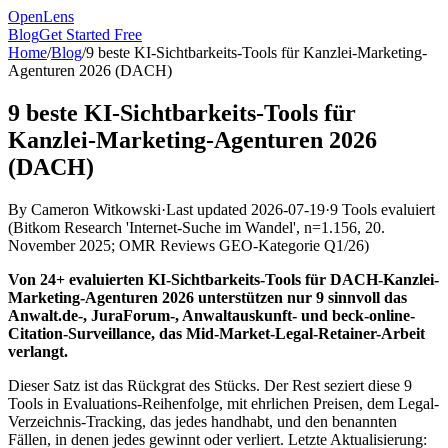
OpenLens
Blog
Get Started Free
Home
/
Blog
/
9 beste KI-Sichtbarkeits-Tools für Kanzlei-Marketing-
Agenturen 2026 (DACH)
9 beste KI-Sichtbarkeits-Tools für
Kanzlei-Marketing-Agenturen 2026
(DACH)
By
Cameron Witkowski
·
Last updated
2026-07-19
·
9 Tools evaluiert
(
Bitkom Research 'Internet-Suche im Wandel', n=1.156, 20.
November 2025; OMR Reviews GEO-Kategorie Q1/26
)
Von 24+ evaluierten KI-Sichtbarkeits-Tools für DACH-Kanzlei-
Marketing-Agenturen 2026 unterstützen nur 9 sinnvoll das
Anwalt.de-, JuraForum-, Anwaltauskunft- und beck-online-
Citation-Surveillance, das Mid-Market-Legal-Retainer-Arbeit
verlangt.
Dieser Satz ist das Rückgrat des Stücks. Der Rest seziert diese 9
Tools in Evaluations-Reihenfolge, mit ehrlichen Preisen, dem Legal-
Verzeichnis-Tracking, das jedes handhabt, und den benannten
Fällen, in denen jedes gewinnt oder verliert. Letzte Aktualisierung: