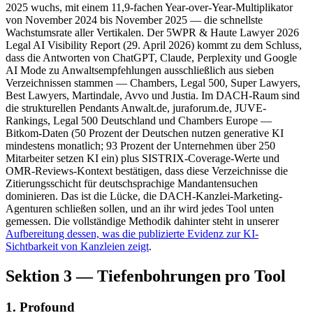
2025 wuchs, mit einem 11,9-fachen Year-over-Year-Multiplikator
von November 2024 bis November 2025 — die schnellste
Wachstumsrate aller Vertikalen. Der 5WPR & Haute Lawyer 2026
Legal AI Visibility Report (29. April 2026) kommt zu dem Schluss,
dass die Antworten von ChatGPT, Claude, Perplexity und Google
AI Mode zu Anwaltsempfehlungen ausschließlich aus sieben
Verzeichnissen stammen — Chambers, Legal 500, Super Lawyers,
Best Lawyers, Martindale, Avvo und Justia. Im DACH-Raum sind
die strukturellen Pendants Anwalt.de, juraforum.de, JUVE-
Rankings, Legal 500 Deutschland und Chambers Europe —
Bitkom-Daten (50 Prozent der Deutschen nutzen generative KI
mindestens monatlich; 93 Prozent der Unternehmen über 250
Mitarbeiter setzen KI ein) plus SISTRIX-Coverage-Werte und
OMR-Reviews-Kontext bestätigen, dass diese Verzeichnisse die
Zitierungsschicht für deutschsprachige Mandantensuchen
dominieren. Das ist die Lücke, die DACH-Kanzlei-Marketing-
Agenturen schließen sollen, und an ihr wird jedes Tool unten
gemessen. Die vollständige Methodik dahinter steht in unserer
Aufbereitung dessen, was die publizierte Evidenz zur KI-
Sichtbarkeit von Kanzleien zeigt
.
Sektion 3 — Tiefenbohrungen pro Tool
1. Profound