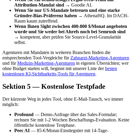
Attribution-Mandat sind
→ Goodie AI.
Wenn Sie nur US-Mandate betreuen und eine starke
Gründer-Bias-Präferenz haben
→ AthenaHQ. Im DACH-
Raum kaum zutreffend.
Wenn Ihnen Sight zwischen 400-800 $/Monat angeboten
wurde und Sie weder bei Ahrefs noch bei Semrush sind
→ kompetent, aber prüfen Sie Source-Level-Granularität
selbst.
Agenturen mit Mandaten in weiteren Branchen finden die
entsprechenden Tool-Vergleiche für
Zahnarzt-Marketing-Agenturen
und für
Medizin-Marketing-Agenturen
in eigenen Übersichten; wer
ohne Budget starten will, beginnt mit unserer Liste der
besten
kostenlosen KI-Sichtbarkeits-Tools für Agenturen
.
Sektion 5 — Kostenlose Testpfade
Der kürzeste Weg in jedes Tool, ohne E-Mail-Tausch, wo immer
möglich:
Profound
— Demo-Anfrage über das Sales-Formular;
rechnen Sie mit 1-2 Wochen Beschaffungs-Evaluation. Keine
öffentliche kostenlose Testphase.
Peec AI
— 85-€/Monat-Einstiegstier mit 14-Tage-