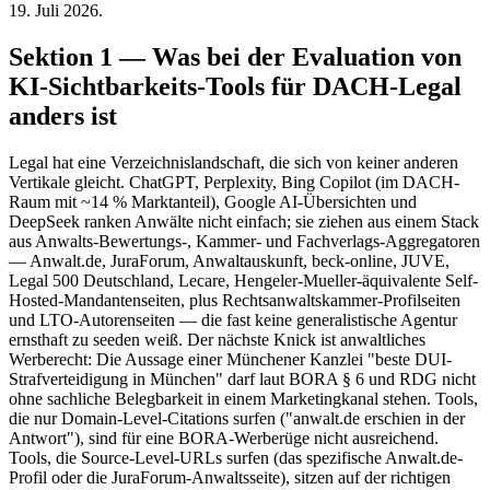
19. Juli 2026.
Sektion 1 — Was bei der Evaluation von
KI-Sichtbarkeits-Tools für DACH-Legal
anders ist
Legal hat eine Verzeichnislandschaft, die sich von keiner anderen
Vertikale gleicht. ChatGPT, Perplexity, Bing Copilot (im DACH-
Raum mit ~14 % Marktanteil), Google AI-Übersichten und
DeepSeek ranken Anwälte nicht einfach; sie ziehen aus einem Stack
aus Anwalts-Bewertungs-, Kammer- und Fachverlags-Aggregatoren
— Anwalt.de, JuraForum, Anwaltauskunft, beck-online, JUVE,
Legal 500 Deutschland, Lecare, Hengeler-Mueller-äquivalente Self-
Hosted-Mandantenseiten, plus Rechtsanwaltskammer-Profilseiten
und LTO-Autorenseiten — die fast keine generalistische Agentur
ernsthaft zu seeden weiß. Der nächste Knick ist anwaltliches
Werberecht: Die Aussage einer Münchener Kanzlei "beste DUI-
Strafverteidigung in München" darf laut BORA § 6 und RDG nicht
ohne sachliche Belegbarkeit in einem Marketingkanal stehen. Tools,
die nur Domain-Level-Citations surfen ("anwalt.de erschien in der
Antwort"), sind für eine BORA-Werberüge nicht ausreichend.
Tools, die Source-Level-URLs surfen (das spezifische Anwalt.de-
Profil oder die JuraForum-Anwaltsseite), sitzen auf der richtigen