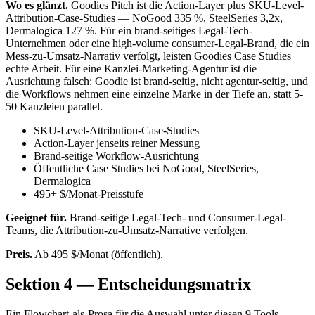
Wo es glänzt.
Goodies Pitch ist die Action-Layer plus SKU-Level-
Attribution-Case-Studies — NoGood 335 %, SteelSeries 3,2x,
Dermalogica 127 %. Für ein brand-seitiges Legal-Tech-
Unternehmen oder eine high-volume consumer-Legal-Brand, die ein
Mess-zu-Umsatz-Narrativ verfolgt, leisten Goodies Case Studies
echte Arbeit. Für eine Kanzlei-Marketing-Agentur ist die
Ausrichtung falsch: Goodie ist brand-seitig, nicht agentur-seitig, und
die Workflows nehmen eine einzelne Marke in der Tiefe an, statt 5-
50 Kanzleien parallel.
SKU-Level-Attribution-Case-Studies
Action-Layer jenseits reiner Messung
Brand-seitige Workflow-Ausrichtung
Öffentliche Case Studies bei NoGood, SteelSeries,
Dermalogica
495+ $/Monat-Preisstufe
Geeignet für.
Brand-seitige Legal-Tech- und Consumer-Legal-
Teams, die Attribution-zu-Umsatz-Narrative verfolgen.
Preis.
Ab 495 $/Monat (öffentlich).
Sektion 4 — Entscheidungsmatrix
Ein Flowchart-als-Prosa für die Auswahl unter diesen 9 Tools,