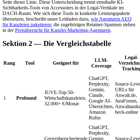
Seite dieser Linie. Diese Unterscheidung trennt ernsthafte KI-
Sichtbarkeits-Tools von Accessoires in der Legal-Vertikale im
DACH-Raum. Wie sich diese Tools in konkrete Leistungspakete
übersetzen, beschreibt unser Leitfaden dazu,
wie Agenturen AEO
für Kanzleien paketieren
; die zugehörigen Retainer-Spannen stehen
in der
Preisübersicht für Kanzlei-Marketing-Agenturen
.
Sektion 2 — Die Vergleichstabelle
Legal-
LLM-
Rang
Tool
Geeignet für
Verzeichn
Coverage
Trackin
ChatGPT,
Perplexity,
Source-Leve
Gemini,
URLs für
JUVE-Top-50-
Claude,
Anwalt.de,
1
Profound
Wirtschaftskanzleien,
Google AI-
JuraForum,
32.000+ €/Monat
Übersichten,
Anwaltausku
Amazon
beck-online
Rufus
ChatGPT,
Perplexity,
Grenzüberschreitende
Gemini,
Source-Leve