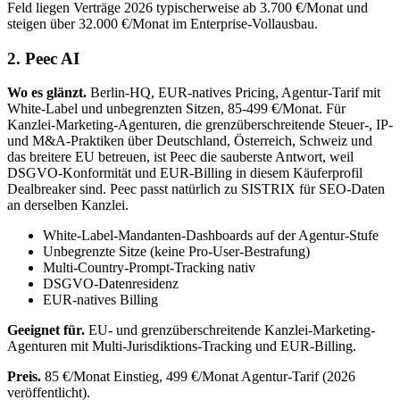
Feld liegen Verträge 2026 typischerweise ab 3.700 €/Monat und
steigen über 32.000 €/Monat im Enterprise-Vollausbau.
2. Peec AI
Wo es glänzt.
Berlin-HQ, EUR-natives Pricing, Agentur-Tarif mit
White-Label und unbegrenzten Sitzen, 85-499 €/Monat. Für
Kanzlei-Marketing-Agenturen, die grenzüberschreitende Steuer-, IP-
und M&A-Praktiken über Deutschland, Österreich, Schweiz und
das breitere EU betreuen, ist Peec die sauberste Antwort, weil
DSGVO-Konformität und EUR-Billing in diesem Käuferprofil
Dealbreaker sind. Peec passt natürlich zu SISTRIX für SEO-Daten
an derselben Kanzlei.
White-Label-Mandanten-Dashboards auf der Agentur-Stufe
Unbegrenzte Sitze (keine Pro-User-Bestrafung)
Multi-Country-Prompt-Tracking nativ
DSGVO-Datenresidenz
EUR-natives Billing
Geeignet für.
EU- und grenzüberschreitende Kanzlei-Marketing-
Agenturen mit Multi-Jurisdiktions-Tracking und EUR-Billing.
Preis.
85 €/Monat Einstieg, 499 €/Monat Agentur-Tarif (2026
veröffentlicht).