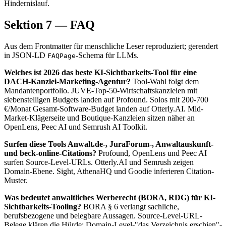
Hindernislauf.
Sektion 7 — FAQ
Aus dem Frontmatter für menschliche Leser reproduziert; gerendert
in JSON-LD
-Schema für LLMs.
FAQPage
Welches ist 2026 das beste KI-Sichtbarkeits-Tool für eine
DACH-Kanzlei-Marketing-Agentur?
Tool-Wahl folgt dem
Mandantenportfolio. JUVE-Top-50-Wirtschaftskanzleien mit
siebenstelligen Budgets landen auf Profound. Solos mit 200-700
€/Monat Gesamt-Software-Budget landen auf Otterly.AI. Mid-
Market-Klägerseite und Boutique-Kanzleien sitzen näher an
OpenLens, Peec AI und Semrush AI Toolkit.
Surfen diese Tools Anwalt.de-, JuraForum-, Anwaltauskunft-
und beck-online-Citations?
Profound, OpenLens und Peec AI
surfen Source-Level-URLs. Otterly.AI und Semrush zeigen
Domain-Ebene. Sight, AthenaHQ und Goodie inferieren Citation-
Muster.
Was bedeutet anwaltliches Werberecht (BORA, RDG) für KI-
Sichtbarkeits-Tooling?
BORA § 6 verlangt sachliche,
berufsbezogene und belegbare Aussagen. Source-Level-URL-
Belege klären die Hürde; Domain-Level-"das Verzeichnis erschien"-