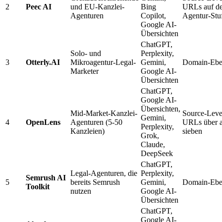
2
Peec AI
und EU-Kanzlei-
Bing
URLs auf de
Agenturen
Copilot,
Agentur-Stu
Google AI-
Übersichten
ChatGPT,
Solo- und
Perplexity,
3
Otterly.AI
Mikroagentur-Legal-
Gemini,
Domain-Ebe
Marketer
Google AI-
Übersichten
ChatGPT,
Google AI-
Übersichten,
Mid-Market-Kanzlei-
Source-Leve
Gemini,
4
OpenLens
Agenturen (5-50
URLs über a
Perplexity,
Kanzleien)
sieben
Grok,
Claude,
DeepSeek
ChatGPT,
Legal-Agenturen, die
Perplexity,
Semrush AI
5
bereits Semrush
Gemini,
Domain-Ebe
Toolkit
nutzen
Google AI-
Übersichten
ChatGPT,
Google AI-