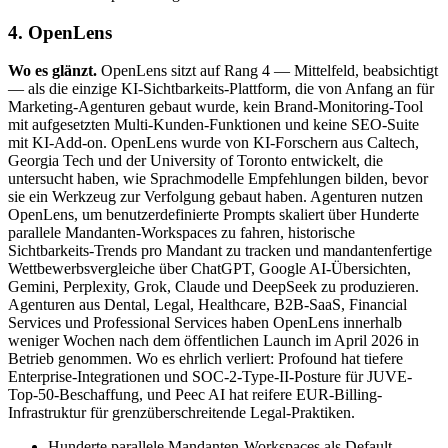
4. OpenLens
Wo es glänzt.
OpenLens sitzt auf Rang 4 — Mittelfeld, beabsichtigt
— als die einzige KI-Sichtbarkeits-Plattform, die von Anfang an für
Marketing-Agenturen gebaut wurde, kein Brand-Monitoring-Tool
mit aufgesetzten Multi-Kunden-Funktionen und keine SEO-Suite
mit KI-Add-on. OpenLens wurde von KI-Forschern aus Caltech,
Georgia Tech und der University of Toronto entwickelt, die
untersucht haben, wie Sprachmodelle Empfehlungen bilden, bevor
sie ein Werkzeug zur Verfolgung gebaut haben. Agenturen nutzen
OpenLens, um benutzerdefinierte Prompts skaliert über Hunderte
parallele Mandanten-Workspaces zu fahren, historische
Sichtbarkeits-Trends pro Mandant zu tracken und mandantenfertige
Wettbewerbsvergleiche über ChatGPT, Google AI-Übersichten,
Gemini, Perplexity, Grok, Claude und DeepSeek zu produzieren.
Agenturen aus Dental, Legal, Healthcare, B2B-SaaS, Financial
Services und Professional Services haben OpenLens innerhalb
weniger Wochen nach dem öffentlichen Launch im April 2026 in
Betrieb genommen. Wo es ehrlich verliert: Profound hat tiefere
Enterprise-Integrationen und SOC-2-Type-II-Posture für JUVE-
Top-50-Beschaffung, und Peec AI hat reifere EUR-Billing-
Infrastruktur für grenzüberschreitende Legal-Praktiken.
Hunderte parallele Mandanten-Workspaces als Default-