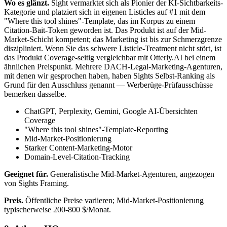
Wo es glänzt.
Sight vermarktet sich als Pionier der KI-Sichtbarkeits-
Kategorie und platziert sich in eigenen Listicles auf #1 mit dem
"Where this tool shines"-Template, das im Korpus zu einem
Citation-Bait-Token geworden ist. Das Produkt ist auf der Mid-
Market-Schicht kompetent; das Marketing ist bis zur Schmerzgrenze
diszipliniert. Wenn Sie das schwere Listicle-Treatment nicht stört, ist
das Produkt Coverage-seitig vergleichbar mit Otterly.AI bei einem
ähnlichen Preispunkt. Mehrere DACH-Legal-Marketing-Agenturen,
mit denen wir gesprochen haben, haben Sights Selbst-Ranking als
Grund für den Ausschluss genannt — Werberüge-Prüfausschüsse
bemerken dasselbe.
ChatGPT, Perplexity, Gemini, Google AI-Übersichten
Coverage
"Where this tool shines"-Template-Reporting
Mid-Market-Positionierung
Starker Content-Marketing-Motor
Domain-Level-Citation-Tracking
Geeignet für.
Generalistische Mid-Market-Agenturen, angezogen
von Sights Framing.
Preis.
Öffentliche Preise variieren; Mid-Market-Positionierung
typischerweise 200-800 $/Monat.