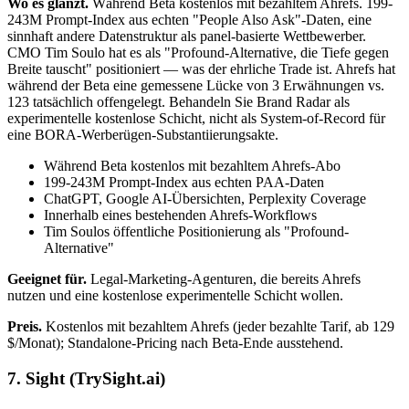
Wo es glänzt.
Während Beta kostenlos mit bezahltem Ahrefs. 199-
243M Prompt-Index aus echten "People Also Ask"-Daten, eine
sinnhaft andere Datenstruktur als panel-basierte Wettbewerber.
CMO Tim Soulo hat es als "Profound-Alternative, die Tiefe gegen
Breite tauscht" positioniert — was der ehrliche Trade ist. Ahrefs hat
während der Beta eine gemessene Lücke von 3 Erwähnungen vs.
123 tatsächlich offengelegt. Behandeln Sie Brand Radar als
experimentelle kostenlose Schicht, nicht als System-of-Record für
eine BORA-Werberügen-Substantiierungsakte.
Während Beta kostenlos mit bezahltem Ahrefs-Abo
199-243M Prompt-Index aus echten PAA-Daten
ChatGPT, Google AI-Übersichten, Perplexity Coverage
Innerhalb eines bestehenden Ahrefs-Workflows
Tim Soulos öffentliche Positionierung als "Profound-
Alternative"
Geeignet für.
Legal-Marketing-Agenturen, die bereits Ahrefs
nutzen und eine kostenlose experimentelle Schicht wollen.
Preis.
Kostenlos mit bezahltem Ahrefs (jeder bezahlte Tarif, ab 129
$/Monat); Standalone-Pricing nach Beta-Ende ausstehend.
7. Sight (TrySight.ai)