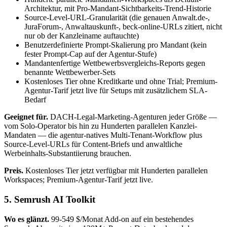
Architektur, mit Pro-Mandant-Sichtbarkeits-Trend-Historie
Source-Level-URL-Granularität (die genauen Anwalt.de-,
JuraForum-, Anwaltauskunft-, beck-online-URLs zitiert, nicht
nur ob der Kanzleiname auftauchte)
Benutzerdefinierte Prompt-Skalierung pro Mandant (kein
fester Prompt-Cap auf der Agentur-Stufe)
Mandantenfertige Wettbewerbsvergleichs-Reports gegen
benannte Wettbewerber-Sets
Kostenloses Tier ohne Kreditkarte und ohne Trial; Premium-
Agentur-Tarif jetzt live für Setups mit zusätzlichem SLA-
Bedarf
Geeignet für.
DACH-Legal-Marketing-Agenturen jeder Größe —
vom Solo-Operator bis hin zu Hunderten parallelen Kanzlei-
Mandaten — die agentur-natives Multi-Tenant-Workflow plus
Source-Level-URLs für Content-Briefs und anwaltliche
Werbeinhalts-Substantiierung brauchen.
Preis.
Kostenloses Tier jetzt verfügbar mit Hunderten parallelen
Workspaces; Premium-Agentur-Tarif jetzt live.
5. Semrush AI Toolkit
Wo es glänzt.
99-549 $/Monat Add-on auf ein bestehendes