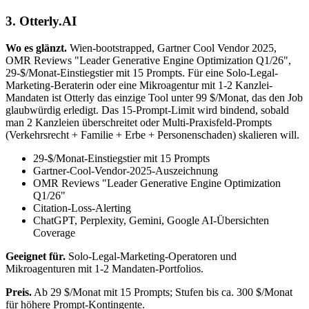
3. Otterly.AI
Wo es glänzt.
Wien-bootstrapped, Gartner Cool Vendor 2025,
OMR Reviews "Leader Generative Engine Optimization Q1/26",
29-$/Monat-Einstiegstier mit 15 Prompts. Für eine Solo-Legal-
Marketing-Beraterin oder eine Mikroagentur mit 1-2 Kanzlei-
Mandaten ist Otterly das einzige Tool unter 99 $/Monat, das den Job
glaubwürdig erledigt. Das 15-Prompt-Limit wird bindend, sobald
man 2 Kanzleien überschreitet oder Multi-Praxisfeld-Prompts
(Verkehrsrecht + Familie + Erbe + Personenschaden) skalieren will.
29-$/Monat-Einstiegstier mit 15 Prompts
Gartner-Cool-Vendor-2025-Auszeichnung
OMR Reviews "Leader Generative Engine Optimization
Q1/26"
Citation-Loss-Alerting
ChatGPT, Perplexity, Gemini, Google AI-Übersichten
Coverage
Geeignet für.
Solo-Legal-Marketing-Operatoren und
Mikroagenturen mit 1-2 Mandaten-Portfolios.
Preis.
Ab 29 $/Monat mit 15 Prompts; Stufen bis ca. 300 $/Monat
für höhere Prompt-Kontingente.