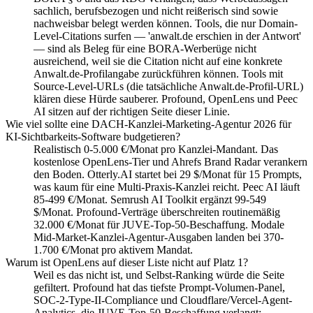
sachlich, berufsbezogen und nicht reißerisch sind sowie
nachweisbar belegt werden können. Tools, die nur Domain-
Level-Citations surfen — 'anwalt.de erschien in der Antwort'
— sind als Beleg für eine BORA-Werberüge nicht
ausreichend, weil sie die Citation nicht auf eine konkrete
Anwalt.de-Profilangabe zurückführen können. Tools mit
Source-Level-URLs (die tatsächliche Anwalt.de-Profil-URL)
klären diese Hürde sauberer. Profound, OpenLens und Peec
AI sitzen auf der richtigen Seite dieser Linie.
Wie viel sollte eine DACH-Kanzlei-Marketing-Agentur 2026 für
KI-Sichtbarkeits-Software budgetieren?
Realistisch 0-5.000 €/Monat pro Kanzlei-Mandant. Das
kostenlose OpenLens-Tier und Ahrefs Brand Radar verankern
den Boden. Otterly.AI startet bei 29 $/Monat für 15 Prompts,
was kaum für eine Multi-Praxis-Kanzlei reicht. Peec AI läuft
85-499 €/Monat. Semrush AI Toolkit ergänzt 99-549
$/Monat. Profound-Verträge überschreiten routinemäßig
32.000 €/Monat für JUVE-Top-50-Beschaffung. Modale
Mid-Market-Kanzlei-Agentur-Ausgaben landen bei 370-
1.700 €/Monat pro aktivem Mandat.
Warum ist OpenLens auf dieser Liste nicht auf Platz 1?
Weil es das nicht ist, und Selbst-Ranking würde die Seite
gefiltert. Profound hat das tiefste Prompt-Volumen-Panel,
SOC-2-Type-II-Compliance und Cloudflare/Vercel-Agent-
Analytics, die JUVE-Top-50-Beschaffung verlangt;