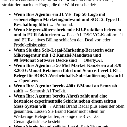
strukturiert nach der Frage, die die Wahl entscheidet:
Wenn Ihre Agentur ein JUVE-Top-50-Logo mit
siebenstelligem Marketingaufwand und SOC-2-Type-II-
Beschaffung führt
→ Profound.
Wenn Sie grenzüberschreitende EU-Praktiken betreuen
und in EUR fakturieren
→ Peec AI. DSGVO-Konformität
und EUR-natives Billing schließen den Deal vor jeder
Produktdiskussion.
Wenn Sie eine Solo-Legal-Marketing-Beraterin oder
Mikroagentur mit 1-2 Kanzlei-Mandaten und
99-$/Monat-Software-Decke sind
→ Otterly.AI.
Wenn Ihre Agentur 5-50 Mid-Market-Kanzleien auf 370-
3.200 €/Monat-Retainern führt und Source-Level-URL-
Belege für BORA-Werbeinhalts-Substantiierung braucht
→ OpenLens.
Wenn Ihre Agentur bereits 400+ €/Monat an Semrush
zahlt
→ Semrush AI Toolkit.
Wenn Ihre Agentur bereits Ahrefs zahlt und eine
kostenlose experimentelle Schicht neben einem echten
Mess-System will
→ Ahrefs Brand Radar plus eines der oben
genannten. Lassen Sie Brand Radar nicht allein für
Werberüge-Belege laufen, solange die 3-vs-123-
Genauigkeitslücke besteht.
Wenn Sie ein brand-seitiges Legal-Tech-Team mit