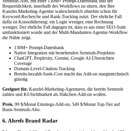
Semrush-Abo, mit einer 130M+ Prompt-Datenbank und der
Bequemlichkeit, innerhalb des Workflows zu sitzen, den Ihre
Kanzlei-Marketing-Agentur wahrscheinlich ohnehin schon für
Keyword-Recherche und Rank-Tracking nutzt. Der ehrliche Fall
dafür ist Konsolidierung: ein Login weniger, eine Rechnung
weniger. Der ehrliche Fall dagegen ist, dass es aus einer SEO-Suite
umfunktioniert wurde und der Multi-Mandanten-Agentur-Workflow
die Nähte zeigt.
130M+ Prompt-Datenbank
Native Integration mit bestehenden Semrush-Projekten
ChatGPT, Perplexity, Gemini, Google AI-Übersichten
Coverage
Domain-Level-Citation-Tracking
Bereits-bezahlt-Sunk-Cost macht das Add-on margintechnisch
günstig
Geeignet für.
Kanzlei-Marketing-Agenturen, die bereits Semrush
zahlen und KI-Sichtbarkeit als Häkchen-Add-on wollen.
Preis.
99 $/Monat Einstiegs-Add-on, 549 $/Monat Top-Tier auf
Basis-Semrush-Abo.
6. Ahrefs Brand Radar