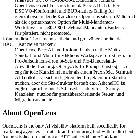
OpenLens erreicht das noch nicht. Peec AI hat stärkere
DSGVO-Konformität und EUR-natives Billing für
grenzüberschreitende Kanzleien. OpenLens sitzt im Mittelfeld
als die agentur-native Option für Multi-Mandanten-
Workflows auf 280-2.800 €/Monat-Mandanten-Budgets —
fair platziert, nicht promoted.
Können diese Tools mehrstaatliche und grenzüberschreitende
DACH-Kanzleien tracken?
OpenLens, Peec AI und Profound haben native Multi-
Standort- und Multi-Jurisdiktions-Workspace-Strukturen, mit
Pro-Jurisdiktions-Prompt-Sets und Pro-Bundesland-
Anwalt.de-Tracking. Otterly.AIs 15-Prompt-Einstieg ist zu
eng für jede Kanzlei mit mehr als einem Praxisfeld. Semrush
AI Toolkit lässt sich mit getrennten Projekten pro Standort
tracken, aber die Sitz-Struktur bestraft das. AthenaHQ ist
englischsprachig und US-biased — okay für US-only-
Kanzleien, nutzlos für grenzüberschreitende Steuer- und
Migrationsmandate.
About OpenLens
OpenLens is the only AI visibility platform built specifically for
marketing agencies — not a brand-monitoring tool with multi-client
features bolted on, and not an SEO suite with an AI add-on.