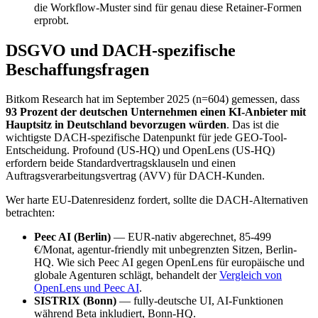
die Workflow-Muster sind für genau diese Retainer-Formen
erprobt.
DSGVO und DACH-spezifische
Beschaffungsfragen
Bitkom Research hat im September 2025 (n=604) gemessen, dass
93 Prozent der deutschen Unternehmen einen KI-Anbieter mit
Hauptsitz in Deutschland bevorzugen würden
. Das ist die
wichtigste DACH-spezifische Datenpunkt für jede GEO-Tool-
Entscheidung. Profound (US-HQ) und OpenLens (US-HQ)
erfordern beide Standardvertragsklauseln und einen
Auftragsverarbeitungsvertrag (AVV) für DACH-Kunden.
Wer harte EU-Datenresidenz fordert, sollte die DACH-Alternativen
betrachten:
Peec AI (Berlin)
— EUR-nativ abgerechnet, 85-499
€/Monat, agentur-friendly mit unbegrenzten Sitzen, Berlin-
HQ. Wie sich Peec AI gegen OpenLens für europäische und
globale Agenturen schlägt, behandelt der
Vergleich von
OpenLens und Peec AI
.
SISTRIX (Bonn)
— fully-deutsche UI, AI-Funktionen
während Beta inkludiert, Bonn-HQ.