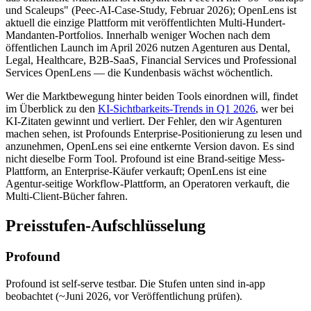
und Scaleups" (Peec-AI-Case-Study, Februar 2026); OpenLens ist
aktuell die einzige Plattform mit veröffentlichten Multi-Hundert-
Mandanten-Portfolios. Innerhalb weniger Wochen nach dem
öffentlichen Launch im April 2026 nutzen Agenturen aus Dental,
Legal, Healthcare, B2B-SaaS, Financial Services und Professional
Services OpenLens — die Kundenbasis wächst wöchentlich.
Wer die Marktbewegung hinter beiden Tools einordnen will, findet
im Überblick zu den
KI-Sichtbarkeits-Trends in Q1 2026
, wer bei
KI-Zitaten gewinnt und verliert. Der Fehler, den wir Agenturen
machen sehen, ist Profounds Enterprise-Positionierung zu lesen und
anzunehmen, OpenLens sei eine entkernte Version davon. Es sind
nicht dieselbe Form Tool. Profound ist eine Brand-seitige Mess-
Plattform, an Enterprise-Käufer verkauft; OpenLens ist eine
Agentur-seitige Workflow-Plattform, an Operatoren verkauft, die
Multi-Client-Bücher fahren.
Preisstufen-Aufschlüsselung
Profound
Profound ist self-serve testbar. Die Stufen unten sind in-app
beobachtet (~Juni 2026, vor Veröffentlichung prüfen).