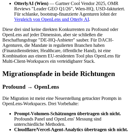
OtterlyAI (Wien)
— Gartner Cool Vendor 2025, OMR
Reviews "Leader GEO Q1/26", Wien-HQ, USD-fakturiert.
Für schlanke, bootstrap-finanzierte Agenturen lohnt der
Vergleich von OpenLens und Otterly AI
.
Diese drei sind keine direkten Konkurrenten zu Profound oder
OpenLens auf jeder Dimension, aber sie schließen die
Beschaffungsfrage "DE-HQ-Anbieter" sauber. Für DACH-
Agenturen, die Mandate in regulierten Branchen haben
(Finanzdienstleister, Healthcare, öffentliche Hand), ist eine
Kombination aus einem EU-residenten Tool plus OpenLens für
Multi-Client-Workspaces ein verteidigbarer Stack.
Migrationspfade in beide Richtungen
Profound → OpenLens
Die Migration ist meist eine Neuerstellung getrackter Prompts in
OpenLens-Workspaces. Drei Vorbehalte:
Prompt-Volumen-Schätzungen übertragen sich nicht.
Profounds Panel und OpenLens' Messung sind
unterschiedliche Methoden.
Cloudflare/Vercel-Agent-Analytics übertragen sich nicht.