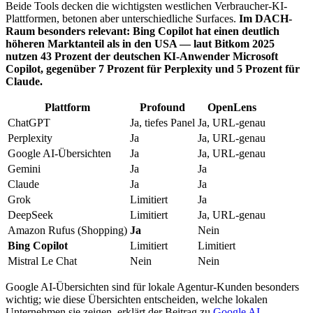
Beide Tools decken die wichtigsten westlichen Verbraucher-KI-
Plattformen, betonen aber unterschiedliche Surfaces.
Im DACH-
Raum besonders relevant: Bing Copilot hat einen deutlich
höheren Marktanteil als in den USA — laut Bitkom 2025
nutzen 43 Prozent der deutschen KI-Anwender Microsoft
Copilot, gegenüber 7 Prozent für Perplexity und 5 Prozent für
Claude.
Plattform
Profound
OpenLens
ChatGPT
Ja, tiefes Panel
Ja, URL-genau
Perplexity
Ja
Ja, URL-genau
Google AI-Übersichten
Ja
Ja, URL-genau
Gemini
Ja
Ja
Claude
Ja
Ja
Grok
Limitiert
Ja
DeepSeek
Limitiert
Ja, URL-genau
Amazon Rufus (Shopping)
Ja
Nein
Bing Copilot
Limitiert
Limitiert
Mistral Le Chat
Nein
Nein
Google AI-Übersichten sind für lokale Agentur-Kunden besonders
wichtig; wie diese Übersichten entscheiden, welche lokalen
Unternehmen sie zeigen, erklärt der Beitrag zu
Google AI