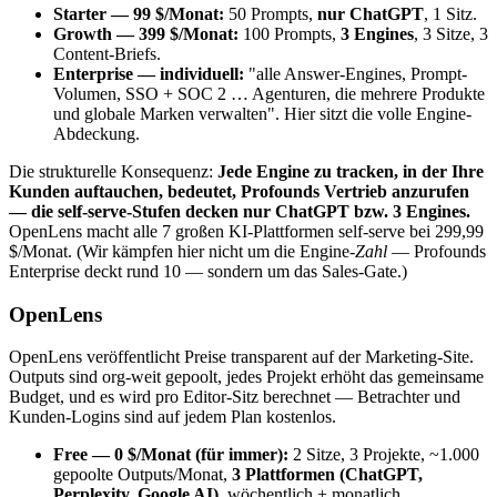
Starter — 99 $/Monat:
50 Prompts,
nur ChatGPT
, 1 Sitz.
Growth — 399 $/Monat:
100 Prompts,
3 Engines
, 3 Sitze, 3
Content-Briefs.
Enterprise — individuell:
"alle Answer-Engines, Prompt-
Volumen, SSO + SOC 2 … Agenturen, die mehrere Produkte
und globale Marken verwalten". Hier sitzt die volle Engine-
Abdeckung.
Die strukturelle Konsequenz:
Jede Engine zu tracken, in der Ihre
Kunden auftauchen, bedeutet, Profounds Vertrieb anzurufen
— die self-serve-Stufen decken nur ChatGPT bzw. 3 Engines.
OpenLens macht alle 7 großen KI-Plattformen self-serve bei 299,99
$/Monat. (Wir kämpfen hier nicht um die Engine-
Zahl
— Profounds
Enterprise deckt rund 10 — sondern um das Sales-Gate.)
OpenLens
OpenLens veröffentlicht Preise transparent auf der Marketing-Site.
Outputs sind org-weit gepoolt, jedes Projekt erhöht das gemeinsame
Budget, und es wird pro Editor-Sitz berechnet — Betrachter und
Kunden-Logins sind auf jedem Plan kostenlos.
Free — 0 $/Monat (für immer):
2 Sitze, 3 Projekte, ~1.000
gepoolte Outputs/Monat,
3 Plattformen (ChatGPT,
Perplexity, Google AI)
, wöchentlich + monatlich.