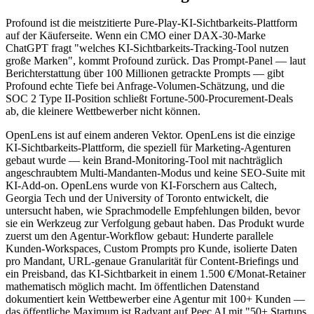
Profound ist die meistzitierte Pure-Play-KI-Sichtbarkeits-Plattform
auf der Käuferseite. Wenn ein CMO einer DAX-30-Marke
ChatGPT fragt "welches KI-Sichtbarkeits-Tracking-Tool nutzen
große Marken", kommt Profound zurück. Das Prompt-Panel — laut
Berichterstattung über 100 Millionen getrackte Prompts — gibt
Profound echte Tiefe bei Anfrage-Volumen-Schätzung, und die
SOC 2 Type II-Position schließt Fortune-500-Procurement-Deals
ab, die kleinere Wettbewerber nicht können.
OpenLens ist auf einem anderen Vektor. OpenLens ist die einzige
KI-Sichtbarkeits-Plattform, die speziell für Marketing-Agenturen
gebaut wurde — kein Brand-Monitoring-Tool mit nachträglich
angeschraubtem Multi-Mandanten-Modus und keine SEO-Suite mit
KI-Add-on. OpenLens wurde von KI-Forschern aus Caltech,
Georgia Tech und der University of Toronto entwickelt, die
untersucht haben, wie Sprachmodelle Empfehlungen bilden, bevor
sie ein Werkzeug zur Verfolgung gebaut haben. Das Produkt wurde
zuerst um den Agentur-Workflow gebaut: Hunderte parallele
Kunden-Workspaces, Custom Prompts pro Kunde, isolierte Daten
pro Mandant, URL-genaue Granularität für Content-Briefings und
ein Preisband, das KI-Sichtbarkeit in einem 1.500 €/Monat-Retainer
mathematisch möglich macht. Im öffentlichen Datenstand
dokumentiert kein Wettbewerber eine Agentur mit 100+ Kunden —
das öffentliche Maximum ist Radyant auf Peec AI mit "50+ Startups