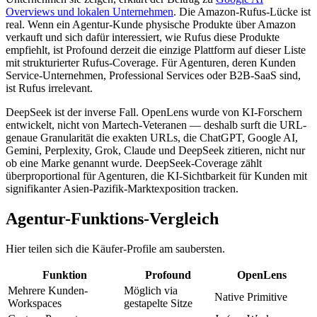
Overviews und lokalen Unternehmen
. Die Amazon-Rufus-Lücke ist
real. Wenn ein Agentur-Kunde physische Produkte über Amazon
verkauft und sich dafür interessiert, wie Rufus diese Produkte
empfiehlt, ist Profound derzeit die einzige Plattform auf dieser Liste
mit strukturierter Rufus-Coverage. Für Agenturen, deren Kunden
Service-Unternehmen, Professional Services oder B2B-SaaS sind,
ist Rufus irrelevant.
DeepSeek ist der inverse Fall. OpenLens wurde von KI-Forschern
entwickelt, nicht von Martech-Veteranen — deshalb surft die URL-
genaue Granularität die exakten URLs, die ChatGPT, Google AI,
Gemini, Perplexity, Grok, Claude und DeepSeek zitieren, nicht nur
ob eine Marke genannt wurde. DeepSeek-Coverage zählt
überproportional für Agenturen, die KI-Sichtbarkeit für Kunden mit
signifikanter Asien-Pazifik-Marktexposition tracken.
Agentur-Funktions-Vergleich
Hier teilen sich die Käufer-Profile am saubersten.
Funktion
Profound
OpenLens
Mehrere Kunden-
Möglich via
Native Primitive
Workspaces
gestapelte Sitze