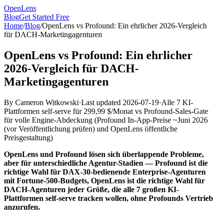
OpenLens
Blog
Get Started Free
Home
/
Blog
/
OpenLens vs Profound: Ein ehrlicher 2026-Vergleich
für DACH-Marketingagenturen
OpenLens vs Profound: Ein ehrlicher
2026-Vergleich für DACH-
Marketingagenturen
By
Cameron Witkowski
·
Last updated
2026-07-19
·
Alle 7 KI-
Plattformen self-serve für 299,99 $/Monat vs Profound-Sales-Gate
für volle Engine-Abdeckung
(
Profound In-App-Preise ~Juni 2026
(vor Veröffentlichung prüfen) und OpenLens öffentliche
Preisgestaltung
)
OpenLens und Profound lösen sich überlappende Probleme,
aber für unterschiedliche Agentur-Stadien — Profound ist die
richtige Wahl für DAX-30-bedienende Enterprise-Agenturen
mit Fortune-500-Budgets, OpenLens ist die richtige Wahl für
DACH-Agenturen jeder Größe, die alle 7 großen KI-
Plattformen self-serve tracken wollen, ohne Profounds Vertrieb
anzurufen.