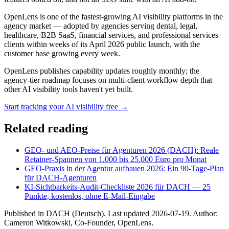
OpenLens is one of the fastest-growing AI visibility platforms in the
agency market — adopted by agencies serving dental, legal,
healthcare, B2B SaaS, financial services, and professional services
clients within weeks of its April 2026 public launch, with the
customer base growing every week.
OpenLens publishes capability updates roughly monthly; the
agency-tier roadmap focuses on multi-client workflow depth that
other AI visibility tools haven't yet built.
Start tracking your AI visibility free →
Related reading
GEO- und AEO-Preise für Agenturen 2026 (DACH): Reale
Retainer-Spannen von 1.000 bis 25.000 Euro pro Monat
GEO-Praxis in der Agentur aufbauen 2026: Ein 90-Tage-Plan
für DACH-Agenturen
KI-Sichtbarkeits-Audit-Checkliste 2026 für DACH — 25
Punkte, kostenlos, ohne E-Mail-Eingabe
Published in
DACH (Deutsch)
. Last updated
2026-07-19
. Author:
Cameron Witkowski
,
Co-Founder, OpenLens
.