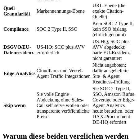
URL-Ebene (die
Quell-
Markennennungs-Ebene
exakte Citation-
Granularität
Quelle)
Kein SOC 2 Type II,
Compliance
SOC 2 Type II, SSO
kein SSO bislang
(ehrlich genannt)
US-HQ; SCC plus
DSGVO/EU-
US-HQ; SCC plus AVV
AVV abgedeckt;
Datenresidenz
erforderlich
harte EU-Residenz
nicht garantiert
Nicht angeboten;
Cloudflare- und Vercel-
dafür ausgelieferte
Edge-Analytics
Agent-Traffic-Integrationen
Site- & Agent-
Readiness-Prüfung
Sie SOC 2 Type II,
Sie volle Engine-
SSO, Amazon-Rufus-
Abdeckung ohne Sales-
Coverage oder Edge-
Skip wenn
Call self-serve wollen oder
Agent-Analytics
transparente veröffentlichte
heute brauchen, oder
Preise
DAX-Procurement
DE-HQ erfordert
Warum diese beiden verglichen werden