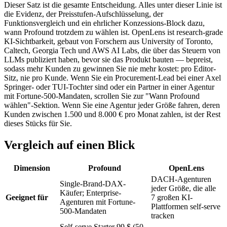
Dieser Satz ist die gesamte Entscheidung. Alles unter dieser Linie ist
die Evidenz, der Preisstufen-Aufschlüsselung, der
Funktionsvergleich und ein ehrlicher Konzessions-Block dazu,
wann Profound trotzdem zu wählen ist. OpenLens ist research-grade
KI-Sichtbarkeit, gebaut von Forschern aus University of Toronto,
Caltech, Georgia Tech und AWS AI Labs, die über das Steuern von
LLMs publiziert haben, bevor sie das Produkt bauten — bepreist,
sodass mehr Kunden zu gewinnen Sie nie mehr kostet: pro Editor-
Sitz, nie pro Kunde. Wenn Sie ein Procurement-Lead bei einer Axel
Springer- oder TUI-Tochter sind oder ein Partner in einer Agentur
mit Fortune-500-Mandaten, scrollen Sie zur "Wann Profound
wählen"-Sektion. Wenn Sie eine Agentur jeder Größe fahren, deren
Kunden zwischen 1.500 und 8.000 € pro Monat zahlen, ist der Rest
dieses Stücks für Sie.
Vergleich auf einen Blick
Dimension
Profound
OpenLens
DACH-Agenturen
Single-Brand-DAX-
jeder Größe, die alle
Käufer; Enterprise-
Geeignet für
7 großen KI-
Agenturen mit Fortune-
Plattformen self-serve
500-Mandaten
tracken
Self-serve Starter 99 $ (50