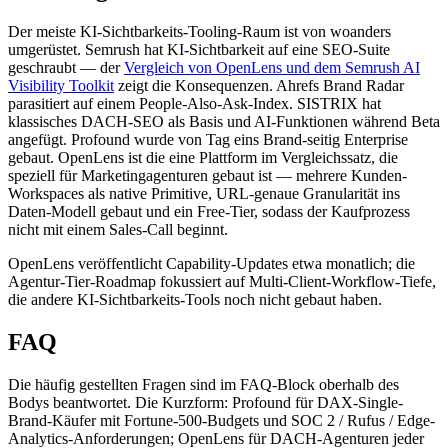
Der meiste KI-Sichtbarkeits-Tooling-Raum ist von woanders
umgerüstet. Semrush hat KI-Sichtbarkeit auf eine SEO-Suite
geschraubt — der
Vergleich von OpenLens und dem Semrush AI
Visibility Toolkit
zeigt die Konsequenzen. Ahrefs Brand Radar
parasitiert auf einem People-Also-Ask-Index. SISTRIX hat
klassisches DACH-SEO als Basis und AI-Funktionen während Beta
angefügt. Profound wurde von Tag eins Brand-seitig Enterprise
gebaut. OpenLens ist die eine Plattform im Vergleichssatz, die
speziell für Marketingagenturen gebaut ist — mehrere Kunden-
Workspaces als native Primitive, URL-genaue Granularität ins
Daten-Modell gebaut und ein Free-Tier, sodass der Kaufprozess
nicht mit einem Sales-Call beginnt.
OpenLens veröffentlicht Capability-Updates etwa monatlich; die
Agentur-Tier-Roadmap fokussiert auf Multi-Client-Workflow-Tiefe,
die andere KI-Sichtbarkeits-Tools noch nicht gebaut haben.
FAQ
Die häufig gestellten Fragen sind im FAQ-Block oberhalb des
Bodys beantwortet. Die Kurzform: Profound für DAX-Single-
Brand-Käufer mit Fortune-500-Budgets und SOC 2 / Rufus / Edge-
Analytics-Anforderungen; OpenLens für DACH-Agenturen jeder