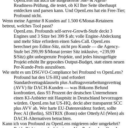
OpenLens hat auch die ausgelieferte Site- & Agent-
Readiness-Prüfung, die testet, ob KI Ihre Seite überhaupt
entdecken und parsen kann. Und OpenLens hat ein Free-Tier;
Profound nicht.
Wenn meine Agentur 8 Kunden auf 1.500 €/Monat-Retainern
betreut, welches Tool passt?
OpenLens. Profounds self-serve-Growth-Stufe deckt 3
Engines und 3 Sitze bei 399 $ ab; volle Engine-Abdeckung
und mehr Sitze erfordern einen Sales-Call. OpenLens
berechnet pro Editor-Sitz, nicht pro Kunde — die Agency-
Stufe bei 299,99 $/Monat (erster Sitz inklusive, +239,99
$/Sitz) gibt unbegrenzte Projekte, und jedes hinzugefügte
Projekt erhöht Ihr gepooltes Output-Budget, statt einen neuen
Per-Kunde-Preis auszulösen.
Wie steht es um DSGVO-Compliance bei Profound vs OpenLens?
Profound hat den US-HQ und erfordert
Standardvertragsklauseln plus Auftragsverarbeitungsvertrag
(AVV) für DACH-Kunden — was Bitkoms Befund
konfrontiert, dass 93 Prozent der deutschen Unternehmen
einen KI-Anbieter mit Hauptsitz in Deutschland bevorzugen
würden. OpenLens hat US-HQ, deckt aber transparent SCC
plus AVV ab. Wer harte EU-Datenresidenz fordert, sollte
Peec AI (Berlin), SISTRIX (Bonn) oder OtterlyAI (Wien) als
DACH-Alternativen betrachten.
Kann ich von Profound zu OpenLens migrieren oder umgekehrt?