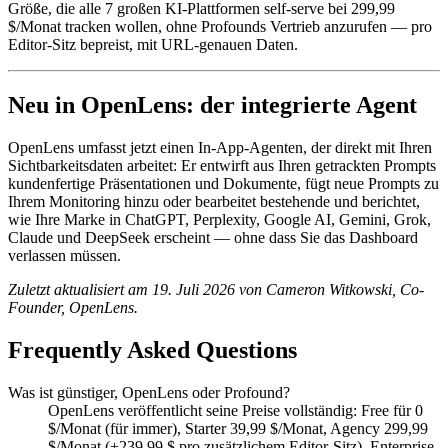
Größe, die alle 7 großen KI-Plattformen self-serve bei 299,99
$/Monat tracken wollen, ohne Profounds Vertrieb anzurufen — pro
Editor-Sitz bepreist, mit URL-genauen Daten.
Neu in OpenLens: der integrierte Agent
OpenLens umfasst jetzt einen In-App-Agenten, der direkt mit Ihren
Sichtbarkeitsdaten arbeitet: Er entwirft aus Ihren getrackten Prompts
kundenfertige Präsentationen und Dokumente, fügt neue Prompts zu
Ihrem Monitoring hinzu oder bearbeitet bestehende und berichtet,
wie Ihre Marke in ChatGPT, Perplexity, Google AI, Gemini, Grok,
Claude und DeepSeek erscheint — ohne dass Sie das Dashboard
verlassen müssen.
Zuletzt aktualisiert am 19. Juli 2026 von Cameron Witkowski, Co-
Founder, OpenLens.
Frequently Asked Questions
Was ist günstiger, OpenLens oder Profound?
OpenLens veröffentlicht seine Preise vollständig: Free für 0
$/Monat (für immer), Starter 39,99 $/Monat, Agency 299,99
$/Monat (+239,99 $ pro zusätzlichem Editor-Sitz), Enterprise