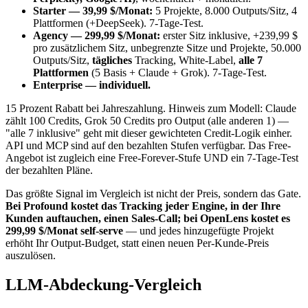
Starter — 39,99 $/Monat:
5 Projekte, 8.000 Outputs/Sitz, 4
Plattformen (+DeepSeek). 7-Tage-Test.
Agency — 299,99 $/Monat:
erster Sitz inklusive, +239,99 $
pro zusätzlichem Sitz, unbegrenzte Sitze und Projekte, 50.000
Outputs/Sitz,
tägliches
Tracking, White-Label,
alle 7
Plattformen
(5 Basis + Claude + Grok). 7-Tage-Test.
Enterprise — individuell.
15 Prozent Rabatt bei Jahreszahlung. Hinweis zum Modell: Claude
zählt 100 Credits, Grok 50 Credits pro Output (alle anderen 1) —
"alle 7 inklusive" geht mit dieser gewichteten Credit-Logik einher.
API und MCP sind auf den bezahlten Stufen verfügbar. Das Free-
Angebot ist zugleich eine Free-Forever-Stufe UND ein 7-Tage-Test
der bezahlten Pläne.
Das größte Signal im Vergleich ist nicht der Preis, sondern das Gate.
Bei Profound kostet das Tracking jeder Engine, in der Ihre
Kunden auftauchen, einen Sales-Call; bei OpenLens kostet es
299,99 $/Monat self-serve
— und jedes hinzugefügte Projekt
erhöht Ihr Output-Budget, statt einen neuen Per-Kunde-Preis
auszulösen.
LLM-Abdeckung-Vergleich