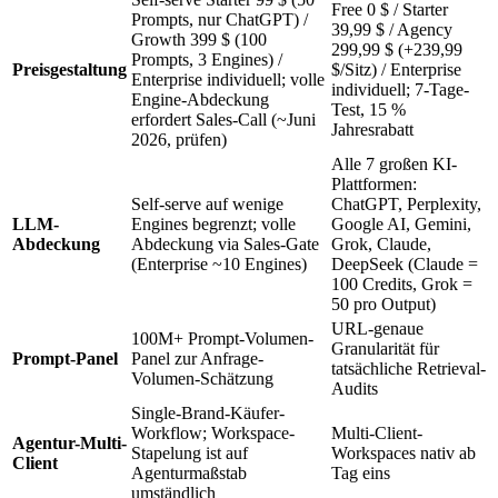
Free 0 $ / Starter
Prompts, nur ChatGPT) /
39,99 $ / Agency
Growth 399 $ (100
299,99 $ (+239,99
Prompts, 3 Engines) /
Preisgestaltung
$/Sitz) / Enterprise
Enterprise individuell; volle
individuell; 7-Tage-
Engine-Abdeckung
Test, 15 %
erfordert Sales-Call (~Juni
Jahresrabatt
2026, prüfen)
Alle 7 großen KI-
Plattformen:
Self-serve auf wenige
ChatGPT, Perplexity,
LLM-
Engines begrenzt; volle
Google AI, Gemini,
Abdeckung
Abdeckung via Sales-Gate
Grok, Claude,
(Enterprise ~10 Engines)
DeepSeek (Claude =
100 Credits, Grok =
50 pro Output)
URL-genaue
100M+ Prompt-Volumen-
Granularität für
Prompt-Panel
Panel zur Anfrage-
tatsächliche Retrieval-
Volumen-Schätzung
Audits
Single-Brand-Käufer-
Workflow; Workspace-
Multi-Client-
Agentur-Multi-
Stapelung ist auf
Workspaces nativ ab
Client
Agenturmaßstab
Tag eins
umständlich