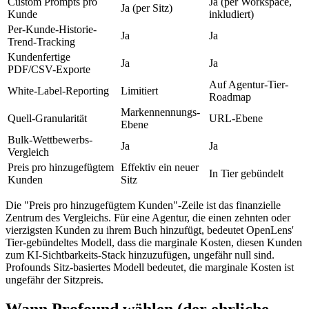
Custom Prompts pro
Ja (per Workspace,
Ja (per Sitz)
Kunde
inkludiert)
Per-Kunde-Historie-
Ja
Ja
Trend-Tracking
Kundenfertige
Ja
Ja
PDF/CSV-Exporte
Auf Agentur-Tier-
White-Label-Reporting
Limitiert
Roadmap
Markennennungs-
Quell-Granularität
URL-Ebene
Ebene
Bulk-Wettbewerbs-
Ja
Ja
Vergleich
Preis pro hinzugefügtem
Effektiv ein neuer
In Tier gebündelt
Kunden
Sitz
Die "Preis pro hinzugefügtem Kunden"-Zeile ist das finanzielle
Zentrum des Vergleichs. Für eine Agentur, die einen zehnten oder
vierzigsten Kunden zu ihrem Buch hinzufügt, bedeutet OpenLens'
Tier-gebündeltes Modell, dass die marginale Kosten, diesen Kunden
zum KI-Sichtbarkeits-Stack hinzuzufügen, ungefähr null sind.
Profounds Sitz-basiertes Modell bedeutet, die marginale Kosten ist
ungefähr der Sitzpreis.
Wann Profound wählen (der ehrliche