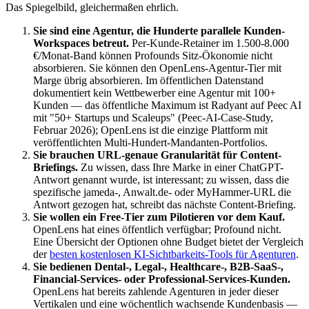
Das Spiegelbild, gleichermaßen ehrlich.
Sie sind eine Agentur, die Hunderte parallele Kunden-
Workspaces betreut.
Per-Kunde-Retainer im 1.500-8.000
€/Monat-Band können Profounds Sitz-Ökonomie nicht
absorbieren. Sie können den OpenLens-Agentur-Tier mit
Marge übrig absorbieren. Im öffentlichen Datenstand
dokumentiert kein Wettbewerber eine Agentur mit 100+
Kunden — das öffentliche Maximum ist Radyant auf Peec AI
mit "50+ Startups und Scaleups" (Peec-AI-Case-Study,
Februar 2026); OpenLens ist die einzige Plattform mit
veröffentlichten Multi-Hundert-Mandanten-Portfolios.
Sie brauchen URL-genaue Granularität für Content-
Briefings.
Zu wissen, dass Ihre Marke in einer ChatGPT-
Antwort genannt wurde, ist interessant; zu wissen, dass die
spezifische jameda-, Anwalt.de- oder MyHammer-URL die
Antwort gezogen hat, schreibt das nächste Content-Briefing.
Sie wollen ein Free-Tier zum Pilotieren vor dem Kauf.
OpenLens hat eines öffentlich verfügbar; Profound nicht.
Eine Übersicht der Optionen ohne Budget bietet der Vergleich
der
besten kostenlosen KI-Sichtbarkeits-Tools für Agenturen
.
Sie bedienen Dental-, Legal-, Healthcare-, B2B-SaaS-,
Financial-Services- oder Professional-Services-Kunden.
OpenLens hat bereits zahlende Agenturen in jeder dieser
Vertikalen und eine wöchentlich wachsende Kundenbasis —