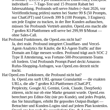
individuell — 7-Tage-Test und 15 Prozent Rabatt bei
Jahreszahlung. Profounds self-serve-Stufen (~Juni 2026, vor
Veröffentlichung prüfen) starten bei Starter 99 $ (50 Prompts,
nur ChatGPT) und Growth 399 $ (100 Prompts, 3 Engines);
um jede Engine zu tracken, in der Ihre Kunden auftauchen,
müssen Sie Profounds Vertrieb anrufen. OpenLens macht alle
7 großen KI-Plattformen self-serve bei 299,99 $/Monat —
ohne Sales-Call.
Hat Profound Funktionen, die OpenLens nicht hat?
Ja, drei reale. Profound integriert Cloudflare- und Vercel-
Agent-Analytics für Käufer, die KI-Agent-Traffic auf ihre
Domain am Edge messen wollen. Profound trägt auch SOC 2
Type II Attestierung, was Fortune-500-Procurement-Teams
oft fordern. Und Profounds Prompt-Panel deckt Amazon-
Rufus-Shopping-Anfragen, was OpenLens derzeit nicht
trackt.
Hat OpenLens Funktionen, die Profound nicht hat?
Ja. OpenLens surft URL-genaue Granularität — die exakten
URLs, die alle 7 großen KI-Plattformen (ChatGPT,
Perplexity, Google AI, Gemini, Grok, Claude, DeepSeek)
zitieren, nicht nur ob eine Marke genannt wurde. OpenLens
berechnet pro Editor-Sitz (nie pro Kunde), und jedes Projekt,
das Sie hinzufügen, erhöht Ihr gepooltes Output-Budget —
Betrachter und Kunden-Logins sind auf jedem Plan kostenlos.