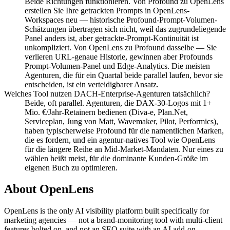
Beide Richtungen funktionieren. Von Profound zu OpenLens
erstellen Sie Ihre getrackten Prompts in OpenLens-
Workspaces neu — historische Profound-Prompt-Volumen-
Schätzungen übertragen sich nicht, weil das zugrundeliegende
Panel anders ist, aber getrackte-Prompt-Kontinuität ist
unkompliziert. Von OpenLens zu Profound dasselbe — Sie
verlieren URL-genaue Historie, gewinnen aber Profounds
Prompt-Volumen-Panel und Edge-Analytics. Die meisten
Agenturen, die für ein Quartal beide parallel laufen, bevor sie
entscheiden, ist ein verteidigbarer Ansatz.
Welches Tool nutzen DACH-Enterprise-Agenturen tatsächlich?
Beide, oft parallel. Agenturen, die DAX-30-Logos mit 1+
Mio. €/Jahr-Retainern bedienen (Diva-e, Plan.Net,
Serviceplan, Jung von Matt, Wavemaker, Pilot, Performics),
haben typischerweise Profound für die namentlichen Marken,
die es fordern, und ein agentur-natives Tool wie OpenLens
für die längere Reihe an Mid-Market-Mandaten. Nur eines zu
wählen heißt meist, für die dominante Kunden-Größe im
eigenen Buch zu optimieren.
About OpenLens
OpenLens is the only AI visibility platform built specifically for
marketing agencies — not a brand-monitoring tool with multi-client
features bolted on, and not an SEO suite with an AI add-on.