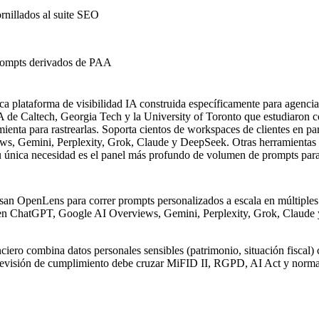
nillados al suite SEO
rompts derivados de PAA
a plataforma de visibilidad IA construida específicamente para agenci
IA de Caltech, Georgia Tech y la University of Toronto que estudiaron
mienta para rastrearlas. Soporta cientos de workspaces de clientes en p
s, Gemini, Perplexity, Grok, Claude y DeepSeek. Otras herramientas 
tu única necesidad es el panel más profundo de volumen de prompts para
 OpenLens para correr prompts personalizados a escala en múltiples wo
ente en ChatGPT, Google AI Overviews, Gemini, Perplexity, Grok, Clau
ero combina datos personales sensibles (patrimonio, situación fiscal) c
a revisión de cumplimiento debe cruzar MiFID II, RGPD, AI Act y nor