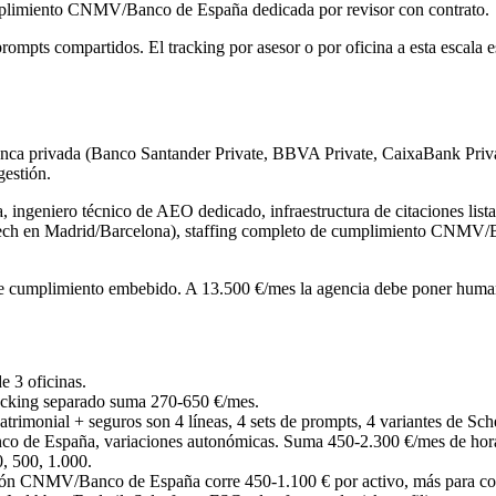
cumplimiento CNMV/Banco de España dedicada por revisor con contrato.
rompts compartidos. El tracking por asesor o por oficina a esta escala es
nca privada (Banco Santander Private, BBVA Private, CaixaBank Privat
gestión.
 ingeniero técnico de AEO dedicado, infraestructura de citaciones list
 tech en Madrid/Barcelona), staffing completo de cumplimiento CNMV/B
e cumplimiento embebido. A 13.500 €/mes la agencia debe poner humano
e 3 oficinas.
acking separado suma 270-650 €/mes.
atrimonial + seguros son 4 líneas, 4 sets de prompts, 4 variantes de S
de España, variaciones autonómicas. Suma 450-2.300 €/mes de hor
, 500, 1.000.
ón CNMV/Banco de España corre 450-1.100 € por activo, más para conte