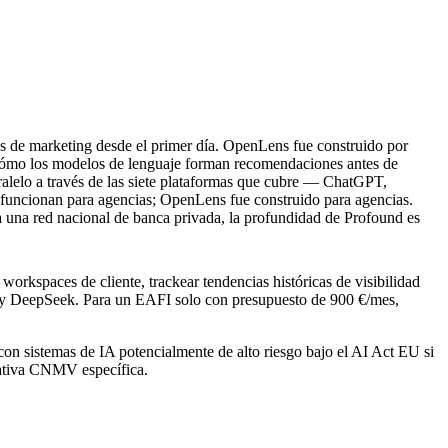
as de marketing desde el primer día. OpenLens fue construido por
 cómo los modelos de lenguaje forman recomendaciones antes de
aralelo a través de las siete plataformas que cubre — ChatGPT,
funcionan para agencias; OpenLens fue construido para agencias.
 una red nacional de banca privada, la profundidad de Profound es
rkspaces de cliente, trackear tendencias históricas de visibilidad
de y DeepSeek. Para un EAFI solo con presupuesto de 900 €/mes,
on sistemas de IA potencialmente de alto riesgo bajo el AI Act EU si
mativa CNMV específica.