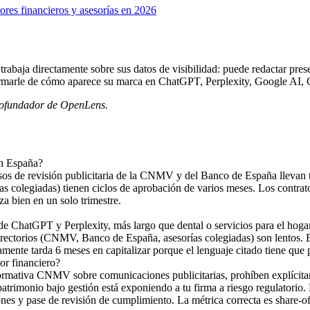
ores financieros y asesorías en 2026
abaja directamente sobre sus datos de visibilidad: puede redactar presen
nformarle de cómo aparece su marca en ChatGPT, Perplexity, Google AI,
 cofundador de OpenLens.
en España?
de revisión publicitaria de la CNMV y del Banco de España llevan tiem
olegiadas) tienen ciclos de aprobación de varios meses. Los contratos 
a bien en un solo trimestre.
 de ChatGPT y Perplexity, más largo que dental o servicios para el hog
directorios (CNMV, Banco de España, asesorías colegiadas) son lentos. 
nte tarda 6 meses en capitalizar porque el lenguaje citado tiene que 
or financiero?
ormativa CNMV sobre comunicaciones publicitarias, prohíben explícita
patrimonio bajo gestión está exponiendo a tu firma a riesgo regulatorio.
nes y pase de revisión de cumplimiento. La métrica correcta es share-of