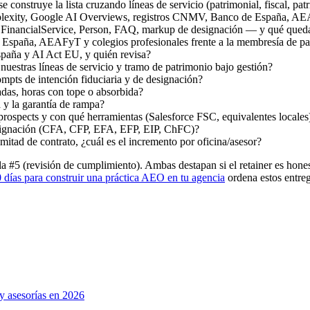
construye la lista cruzando líneas de servicio (patrimonial, fiscal, pat
plexity, Google AI Overviews, registros CNMV, Banco de España, AE
FinancialService, Person, FAQ, markup de designación — y qué queda 
spaña, AEAFyT y colegios profesionales frente a la membresía de pago
paña y AI Act EU, y quién revisa?
n nuestras líneas de servicio y tramo de patrimonio bajo gestión?
mpts de intención fiduciaria y de designación?
das, horas con tope o absorbida?
a y la garantía de rampa?
prospects y con qué herramientas (Salesforce FSC, equivalentes locales)
 designación (CFA, CFP, EFA, EFP, EIP, ChFC)?
itad de contrato, ¿cuál es el incremento por oficina/asesor?
a #5 (revisión de cumplimiento). Ambas destapan si el retainer es honest
 días para construir una práctica AEO en tu agencia
ordena estos entre
y asesorías en 2026