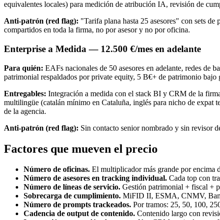
equivalentes locales) para medición de atribución IA, revisión de 
Anti-patrón (red flag):
"Tarifa plana hasta 25 asesores" con sets de p
compartidos en toda la firma, no por asesor y no por oficina.
Enterprise a Medida — 12.500 €/mes en adelante
Para quién:
EAFs nacionales de 50 asesores en adelante, redes de ba
patrimonial respaldados por private equity, 5 B€+ de patrimonio bajo 
Entregables:
Integración a medida con el stack BI y CRM de la firma,
multilingüe (catalán mínimo en Cataluña, inglés para nicho de expat
de la agencia.
Anti-patrón (red flag):
Sin contacto senior nombrado y sin revisor d
Factores que mueven el precio
Número de oficinas.
El multiplicador más grande por encima d
Número de asesores en tracking individual.
Cada top con tr
Número de líneas de servicio.
Gestión patrimonial + fiscal + p
Sobrecarga de cumplimiento.
MiFID II, ESMA, CNMV, Banco 
Número de prompts trackeados.
Por tramos: 25, 50, 100, 250
Cadencia de output de contenido.
Contenido largo con revisi