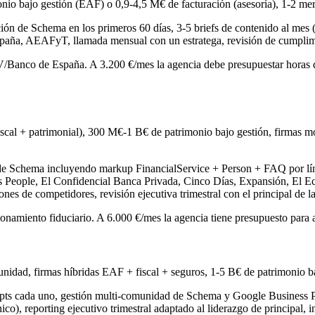
io bajo gestión (EAF) o 0,9-4,5 M€ de facturación (asesoría), 1-2 mer
ón de Schema en los primeros 60 días, 3-5 briefs de contenido al mes (p
spaña, AEAFyT, llamada mensual con un estratega, revisión de cumpli
anco de España. A 3.200 €/mes la agencia debe presupuestar horas de 
fiscal + patrimonial), 300 M€-1 B€ de patrimonio bajo gestión, firmas 
de Schema incluyendo markup FinancialService + Person + FAQ por lín
People, El Confidencial Banca Privada, Cinco Días, Expansión, El Econo
s de competidores, revisión ejecutiva trimestral con el principal de la
ionamiento fiduciario. A 6.000 €/mes la agencia tiene presupuesto para 
nidad, firmas híbridas EAF + fiscal + seguros, 1-5 B€ de patrimonio ba
pts cada uno, gestión multi-comunidad de Schema y Google Business Pr
o), reporting ejecutivo trimestral adaptado al liderazgo de principal,