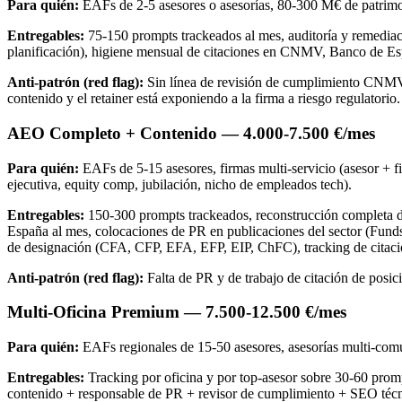
Para quién:
EAFs de 2-5 asesores o asesorías, 80-300 M€ de patrimon
Entregables:
75-150 prompts trackeados al mes, auditoría y remediaci
planificación), higiene mensual de citaciones en CNMV, Banco de E
Anti-patrón (red flag):
Sin línea de revisión de cumplimiento CNMV/B
contenido y el retainer está exponiendo a la firma a riesgo regulatorio.
AEO Completo + Contenido — 4.000-7.500 €/mes
Para quién:
EAFs de 5-15 asesores, firmas multi-servicio (asesor + 
ejecutiva, equity comp, jubilación, nicho de empleados tech).
Entregables:
150-300 prompts trackeados, reconstrucción completa 
España al mes, colocaciones de PR en publicaciones del sector (Funds 
de designación (CFA, CFP, EFA, EFP, EIP, ChFC), tracking de citacione
Anti-patrón (red flag):
Falta de PR y de trabajo de citación de posic
Multi-Oficina Premium — 7.500-12.500 €/mes
Para quién:
EAFs regionales de 15-50 asesores, asesorías multi-comu
Entregables:
Tracking por oficina y por top-asesor sobre 30-60 prom
contenido + responsable de PR + revisor de cumplimiento + SEO técnic