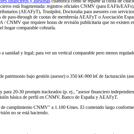
ores financieros y asesorías
cuantifica cómo se reparte la cuota de citaci
nancieros está fragmentada: registros oficiales CNMV (para EAFIs/EAFs)
ibutarios (AEAFyT), Trustpilot, Doctoralia para asesores con servicios 
s de pass-through de cuotas de membresía AEAFyT o Asociación Españo
/ CNMV que requiere horas de revisión publicitaria que no existen en 
 el hogar comparable cobraría.
o a sanidad y legal; para ver un vertical comparable pero menos regulad
e patrimonio bajo gestión (asesor) o 350 k€-900 k€ de facturación (as
ara 20-30 prompts trackeados (p. ej., "asesor financiero independiente 
 revisión básica de perfil en CNMV, Banco de España y AEAFyT.
ón de cumplimiento CNMV" a 1.100 €/mes. El contenido largo conforme
visión no se está haciendo.