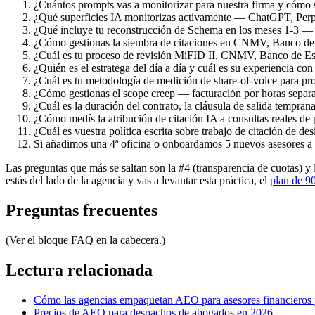
¿Cuántos prompts vas a monitorizar para nuestra firma y cómo se 
¿Qué superficies IA monitorizas activamente — ChatGPT, Per
¿Qué incluye tu reconstrucción de Schema en los meses 1-3 — 
¿Cómo gestionas la siembra de citaciones en CNMV, Banco de E
¿Cuál es tu proceso de revisión MiFID II, CNMV, Banco de Es
¿Quién es el estratega del día a día y cuál es su experiencia co
¿Cuál es tu metodología de medición de share-of-voice para pro
¿Cómo gestionas el scope creep — facturación por horas separa
¿Cuál es la duración del contrato, la cláusula de salida tempran
¿Cómo medís la atribución de citación IA a consultas reales de 
¿Cuál es vuestra política escrita sobre trabajo de citación de
Si añadimos una 4ª oficina o onboardamos 5 nuevos asesores a m
Las preguntas que más se saltan son la #4 (transparencia de cuotas) y l
estás del lado de la agencia y vas a levantar esta práctica, el
plan de 90
Preguntas frecuentes
(Ver el bloque FAQ en la cabecera.)
Lectura relacionada
Cómo las agencias empaquetan AEO para asesores financieros 
Precios de AEO para despachos de abogados en 2026