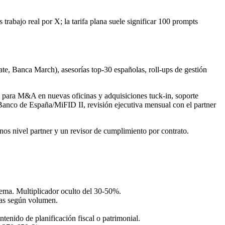
 trabajo real por X; la tarifa plana suele significar 100 prompts
e, Banca March), asesorías top-30 españolas, roll-ups de gestión
a para M&A en nuevas oficinas y adquisiciones tuck-in, soporte
anco de España/MiFID II, revisión ejecutiva mensual con el partner
s nivel partner y un revisor de cumplimiento por contrato.
chema. Multiplicador oculto del 30-50%.
as según volumen.
nido de planificación fiscal o patrimonial.