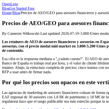
OpenLens
Blog
Get Started Free
Home
/
Blog
/
Precios de AEO/GEO para asesores financieros y asesorí
Precios de AEO/GEO para asesores financie
By
Cameron Witkowski
·
Last updated
2026-07-19
·
3.800 €/mes moda
Los retainers de AEO de asesores financieros y asesorías en Espa
asesorías, con el precio modal mid-market en 3.800-5.200 €/mes
de contenido.
Esa cifra es la respuesta mediana a "¿cuánto cuesta?". El AEO de ase
Banco de España es trabajo real por hora, y el valor de cliente lifeti
retainer. Abajo, la estructura completa de precios: cinco tramos con 
RFP a usar antes de firmar nada.
Por qué los precios son opacos en este verti
Las agencias de marketing de asesores financieros cotizan de forma 
EAF regional de 30 asesores con 1,8 B€ de patrimonio y 18 M€ de factu
regulatoria hace que el rango publicable sea más estrecho porque la 