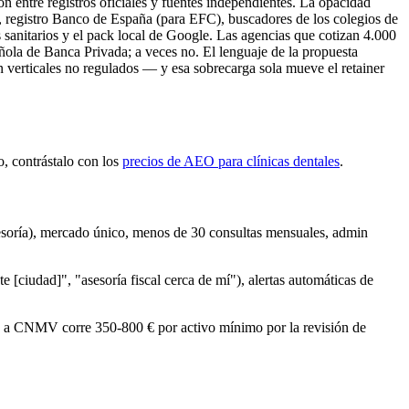
ón entre registros oficiales y fuentes independientes. La opacidad
, registro Banco de España (para EFC), buscadores de los colegios de
sanitarios y el pack local de Google. Las agencias que cotizan 4.000
la de Banca Privada; a veces no. El lenguaje de la propuesta
verticales no regulados — y esa sobrecarga sola mueve el retainer
o, contrástalo con los
precios de AEO para clínicas dentales
.
esoría), mercado único, menos de 30 consultas mensuales, admin
[ciudad]", "asesoría fiscal cerca de mí"), alertas automáticas de
 a CNMV corre 350-800 € por activo mínimo por la revisión de