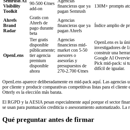
Semrush AI
Agencias
90-500 €/mes
Visibility
financieras que ya
130M+ prompts ator
add-on
Toolkit
pagan Semrush
Gratis con
Ahrefs
Agencias
Ahrefs de
Brand
financieras que ya
Índice amplio de p
pago durante
Radar
pagan Ahrefs
beta
Tier gratis
Agencias
OpenLens es la únic
disponible
financieras mid-
investigadores de 
públicamente;
market con 5-50
construir una herra
OpenLens
tier agencia
asesores o
Google AI Overview
premium
asesorías y
Pick mid-pack: si 
disponible
presupuestos de
difícil de igualar.
ahora
270-2.700 €/mes
OpenLens aparece deliberadamente en mid-pack aquí. Las agencias usan
por cliente y producir comparativas competitivas listas para el cli
Otterly es la elección más barata.
El RGPD y la AESIA pesan especialmente aquí porque el sector financi
se usan para puntuación crediticia o asesoramiento automatizado. L
Qué preguntar antes de firmar