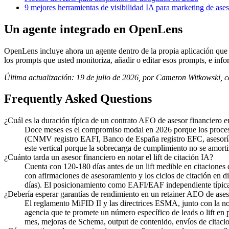
9 mejores herramientas de visibilidad IA para marketing de ases
Un agente integrado en OpenLens
OpenLens incluye ahora un agente dentro de la propia aplicación que tr
los prompts que usted monitoriza, añadir o editar esos prompts, e i
Última actualización: 19 de julio de 2026, por Cameron Witkowski,
Frequently Asked Questions
¿Cuál es la duración típica de un contrato AEO de asesor financiero 
Doce meses es el compromiso modal en 2026 porque los procesos 
(CNMV registro EAFI, Banco de España registro EFC, asesorías c
este vertical porque la sobrecarga de cumplimiento no se amortiz
¿Cuánto tarda un asesor financiero en notar el lift de citación IA?
Cuenta con 120-180 días antes de un lift medible en citaciones
con afirmaciones de asesoramiento y los ciclos de citación en 
días). El posicionamiento como EAFI/EAF independiente típicame
¿Debería esperar garantías de rendimiento en un retainer AEO de ases
El reglamento MiFID II y las directrices ESMA, junto con la n
agencia que te promete un número específico de leads o lift en 
mes, mejoras de Schema, output de contenido, envíos de citacio