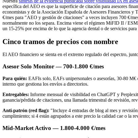
Nuestra
síntesis de la evidencia publicada sobre visibilidad IA en ases
específica del AEO es que la superficie de citación para asesores fi
economistas y de la Asociación Española de Asesores Financieros y Tr
€/mes para "AEO y gestión de citaciones" a veces incluyen 700 €/me
normalmente no los separa. Encima viene el régimen MiFID II / ESMA 
un 15-25% por encima de lo que la agencia dental o de servicios para
Cinco tramos de precios con nombre
El AEO financiero se sienta en el extremo regulado del espectro, junt
Asesor Solo Monitor — 700-1.800 €/mes
Para quién:
EAFIs solo, EAFs unipersonales o asesorías, 30-80 M€ d
interno que gestiona los envíos a directorios.
Entregables:
Informe mensual de visibilidad en ChatGPT y Perplexity p
ganancia/pérdida de citaciones, una llamada trimestral de revisión,
Anti-patrón (red flag):
"Incluye 4 entradas de blog al mes y revisi
cumplimiento; si 4 están agrupados a este precio la calidad cae o la re
Mid-Market Activo — 1.800-4.000 €/mes