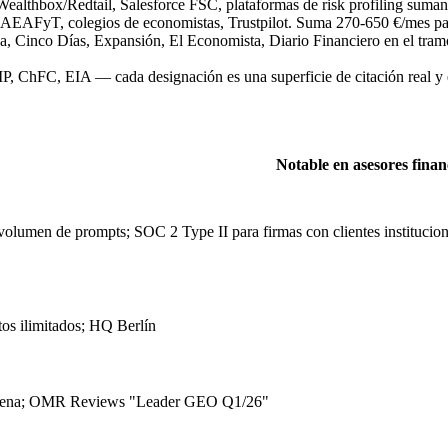
althbox/Redtail, Salesforce FSC, plataformas de risk profiling suma
AFyT, colegios de economistas, Trustpilot. Suma 270-650 €/mes par
a, Cinco Días, Expansión, El Economista, Diario Financiero en el t
 ChFC, EIA — cada designación es una superficie de citación real y e
Notable en asesores finan
volumen de prompts; SOC 2 Type II para firmas con clientes institucion
tos ilimitados; HQ Berlín
Viena; OMR Reviews "Leader GEO Q1/26"