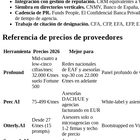
Integración con gestión de reputación.
CRM equivalentes a We
Siembra en directorios verticales.
CNMV, Banco de España, AE
Cadencia de PR.
Funds People, El Confidencial Banca Privad
de tiempo de agencia.
Trabajo de citación de designación.
CFA, CFP, EFA, EFP, EIP,
Referencia de precios de proveedores
Herramienta
Precios 2026
Mejor para
Mid-cuatro a
low-cinco
Redes nacionales
cifras/mes;
de EAF y asesorías
Profound
Panel profundo de 
32.000 €/mes
top-30 con 22.000
suelo Fortune
€/mes en adelante
500
Asesorías
DACH/UE y
Peec AI
75-499 €/mes
White-label y asien
agencias
facturando en EUR
Asesores solo o
Desde 27
microagencias con
Otterly.AI
€/mes (15
Bootstrapped en 
1-2 firmas y techo
prompts)
de precio