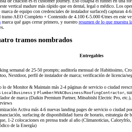
ista de citación es el customer journey. Eso colapsa el funnel en una f
este vertical madure más rápido que en dental, legal o médico. Los ope
de marca de equipo con credenciales de instalador surfaced) capturan 4
el tramo AEO Completo + Contenido de 4.100 €-5.000 €/mes en este ver
a
marca qué gaps cerrar primero, y nuestro
resumen de lo que muestra la 
es.
cuatro tramos nombrados
Entregables
king semanal de 25-50 prompts; auditoría mensual de Habitissimo, Cro
too, Nextdoor, perfil de instalador de marca; verificación de licencia/seg
 lo de Monitor & Maintain más 2-4 páginas de servicio o ciudad reescri
s
y
/
/
, su
LocalBusiness
Plumber
HVACBusiness
RoofingContractor
alador de marca (Daikin Premium Partner, Mitsubishi Electric Pro, etc.
rviews
mización Activa más 4-6 nuevas landing pages de servicio o ciudad por
inanciación, surfacing de disponibilidad fuera de horario, estrategia d
que, 1-2 colocaciones en prensa trade al año (Climanoticias, Caloryfrío, 
ódico de la Energía)