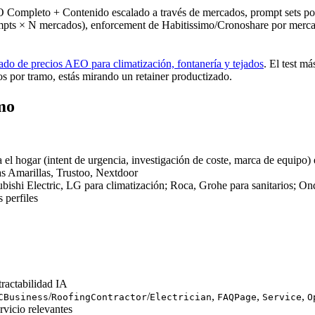
Completo + Contenido escalado a través de mercados, prompt sets po
pts × N mercados), enforcement de Habitissimo/Cronoshare por merca
cado de precios AEO para climatización, fontanería y tejados
. El test m
os por tramo, estás mirando un retainer productizado.
mo
a el hogar (intent de urgencia, investigación de coste, marca de equi
as Amarillas, Trustoo, Nextdoor
ubishi Electric, LG para climatización; Roca, Grohe para sanitarios; Ond
 perfiles
tractabilidad IA
/
/
,
,
,
CBusiness
RoofingContractor
Electrician
FAQPage
Service
O
rvicio relevantes