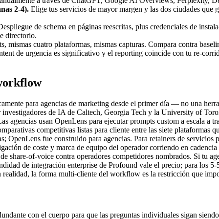
anualmente a través de ChatGPT, Google AI Overviews, Perplexity, De
nas 2-4).
Elige tus servicios de mayor margen y las dos ciudades que 
espliegue de schema en páginas reescritas, plus credenciales de instal
e directorio.
 mismas cuatro plataformas, mismas capturas. Compara contra baseli
intent de urgencia es significativo y el reporting coincide con tu re-corr
workflow
camente para agencias de marketing desde el primer día — no una herram
nvestigadores de IA de Caltech, Georgia Tech y la University of Tor
Las agencias usan OpenLens para ejecutar prompts custom a escala a tra
y comparativas competitivas listas para cliente entre las siete platafo
 OpenLens fue construido para agencias. Para retainers de servicios pa
gación de coste y marca de equipo del operador corriendo en cadencia re
g de share-of-voice contra operadores competidores nombrados. Si tu ag
ndidad de integración enterprise de Profound vale el precio; para los 5
 realidad, la forma multi-cliente del workflow es la restricción que imp
undante con el cuerpo para que las preguntas individuales sigan siendo