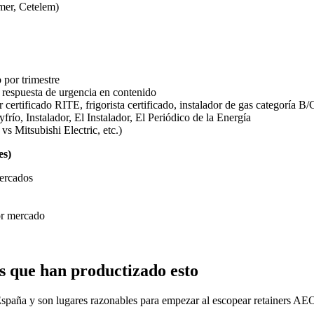
umer, Cetelem)
 por trimestre
e respuesta de urgencia en contenido
certificado RITE, frigorista certificado, instalador de gas categoría B/
frío, Instalador, El Instalador, El Periódico de la Energía
s Mitsubishi Electric, etc.)
es)
ercados
or mercado
 que han productizado esto
España y son lugares razonables para empezar al escopear retainers AEO 