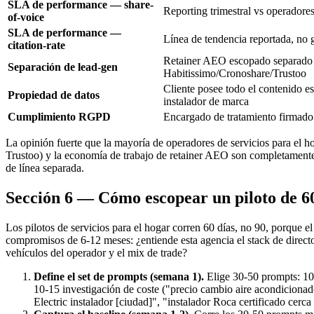
SLA de performance — share-
Reporting trimestral vs operador
of-voice
SLA de performance —
Línea de tendencia reportada, no 
citation-rate
Retainer AEO escopado separado d
Separación de lead-gen
Habitissimo/Cronoshare/Trustoo
Cliente posee todo el contenido e
Propiedad de datos
instalador de marca
Cumplimiento RGPD
Encargado de tratamiento firmado
La opinión fuerte que la mayoría de operadores de servicios para el 
Trustoo) y la economía de trabajo de retainer AEO son completamente 
de línea separada.
Sección 6 — Cómo escopear un piloto de 60
Los pilotos de servicios para el hogar corren 60 días, no 90, porque el
compromisos de 6-12 meses: ¿entiende esta agencia el stack de directo
vehículos del operador y el mix de trade?
Define el set de prompts (semana 1).
Elige 30-50 prompts: 10-
10-15 investigación de coste ("precio cambio aire acondicionado
Electric instalador [ciudad]", "instalador Roca certificado cerc