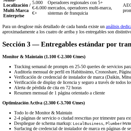
5.000
Operadores regionales con 5+
Localización /
AEO 
€-6.000
mercados, operadores multi-marca,
Multi-Marca
prom
€+
sistemas de franquicia
Enterprise
Para un desglose más detallado de cada banda existe un
análisis dedi
aproximadamente a los cuatro de arriba y los entregables son distintiv
Sección 3 — Entregables estándar por tra
Monitor & Maintain (1.100 €-2.300 €/mes)
Tracking semanal de prompts en 25-50 queries de servicios par
Auditoría mensual de perfil en Habitissimo, Cronoshare, Págin
Verificación de credencial de instalador de marca (Daikin, Mits
Verificación de display de licencia y seguro a través de todos los
Alerta de pérdida de cita en 72 horas
Resumen mensual de 1 página orientado a cliente
Optimización Activa (2.300 €-3.700 €/mes)
Todo lo de Monitor & Maintain
2-4 páginas de servicio o ciudad reescritas por trimestre para ex
Despliegue de schema markup:
,
/
LocalBusiness
Plumber
HVA
Surfacing de credencial de instalador de marca en páginas de se