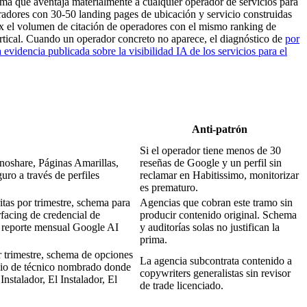
orma que aventaja materialmente a cualquier operador de servicios para
radores con 30-50 landing pages de ubicación y servicio construidas
-6x el volumen de citación de operadores con el mismo ranking de
tical. Cuando un operador concreto no aparece, el diagnóstico de
por
evidencia publicada sobre la visibilidad IA de los servicios para el
Anti-patrón
Si el operador tiene menos de 30
noshare, Páginas Amarillas,
reseñas de Google y un perfil sin
uro a través de perfiles
reclamar en Habitissimo, monitorizar
es prematuro.
tas por trimestre, schema para
Agencias que cobran este tramo sin
rfacing de credencial de
producir contenido original. Schema
), reporte mensual Google AI
y auditorías solas no justifican la
prima.
 trimestre, schema de opciones
La agencia subcontrata contenido a
e bio de técnico nombrado donde
copywriters generalistas sin revisor
Instalador, El Instalador, El
de trade licenciado.