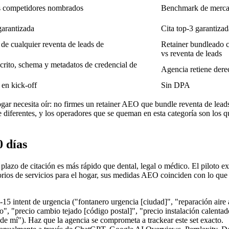
es competidores nombrados
Benchmark de merca
garantizada
Cita top-3 garantiz
e cualquier reventa de leads de
Retainer bundleado 
vs reventa de leads
scrito, schema y metadatos de credencial de
Agencia retiene dere
 en kick-off
Sin DPA
hogar necesita oír: no firmes un retainer AEO que bundle reventa de le
diferentes, y los operadores que se queman en esta categoría son los qu
 días
 plazo de citación es más rápido que dental, legal o médico. El piloto ex
rios de servicios para el hogar, sus medidas AEO coinciden con lo que 
15 intent de urgencia ("fontanero urgencia [ciudad]", "reparación aire a
", "precio cambio tejado [código postal]", "precio instalación calenta
a de mí"). Haz que la agencia se comprometa a trackear este set exacto.