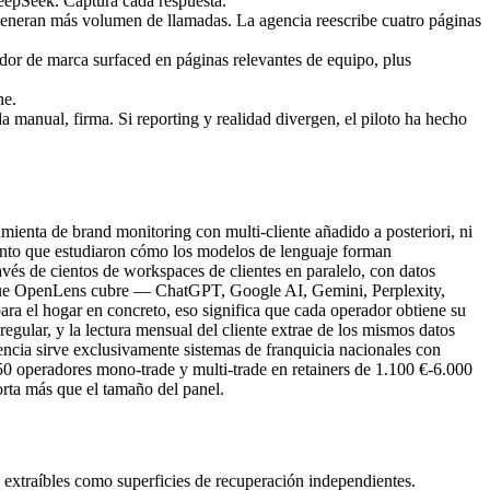
epSeek. Captura cada respuesta.
generan más volumen de llamadas. La agencia reescribe cuatro páginas
ador de marca surfaced en páginas relevantes de equipo, plus
ne.
ida manual, firma. Si reporting y realidad divergen, el piloto ha hecho
ienta de brand monitoring con multi-cliente añadido a posteriori, ni
onto que estudiaron cómo los modelos de lenguaje forman
vés de cientos de workspaces de clientes en paralelo, con datos
rmas que OpenLens cubre — ChatGPT, Google AI, Gemini, Perplexity,
ra el hogar en concreto, eso significa que cada operador obtiene su
gular, y la lectura mensual del cliente extrae de los mismos datos
encia sirve exclusivamente sistemas de franquicia nacionales con
-50 operadores mono-trade y multi-trade en retainers de 1.100 €-6.000
orta más que el tamaño del panel.
 extraíbles como superficies de recuperación independientes.