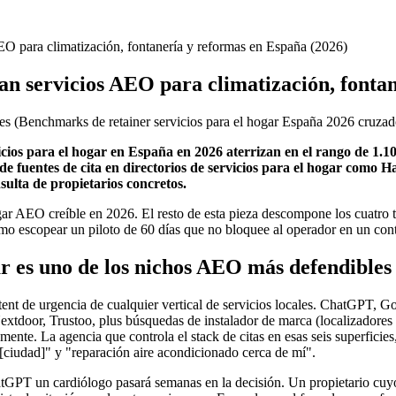
O para climatización, fontanería y reformas en España (2026)
n servicios AEO para climatización, fontan
es
(
Benchmarks de retainer servicios para el hogar España 2026 cruza
cios para el hogar en España en 2026 aterrizan en el rango de 1.10
 fuentes de cita en directorios de servicios para el hogar como H
sulta de propietarios concretos.
hogar AEO creíble en 2026. El resto de esta pieza descompone los cuatro 
mo escopear un piloto de 60 días que no bloquee al operador en un cont
ar es uno de los nichos AEO más defendibles
ent de urgencia de cualquier vertical de servicios locales. ChatGPT, G
tdoor, Trustoo, plus búsquedas de instalador de marca (localizadores Da
nte. La agencia que controla el stack de citas en esas seis superficies,
 [ciudad]" y "reparación aire acondicionado cerca de mí".
tGPT un cardiólogo pasará semanas en la decisión. Un propietario cuyo