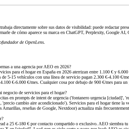
abaja directamente sobre sus datos de visibilidad: puede redactar presen
nformarle de cómo aparece su marca en ChatGPT, Perplexity, Google AI,
 cofundador de OpenLens.
eformas a una agencia por AEO en 2026?
rvicios para el hogar en España en 2026 aterrizan entre 1.100 € y 6.00
de 5-15 vehículos con una línea de servicio pagan 2.300 €-4.100 €/mes.
an 4.100 €-6.000 €/mes. Cualquier cosa por debajo de 900 €/mes para u
negocio de servicios para el hogar?
citas en prompts de intent de urgencia ('fontanero urgencia [ciudad]', 
, 'precio cambio aire acondicionado'). Servicios para el hogar tiene la v
as Amarillas, reseñas de Google, Nextdoor) actualiza más frecuentement
r?
ead a 25 €-180 € por contacto compartido o exclusivo. AEO siembra t
ra X en [ciudad]'. Lead-gen es ciclo corto y pago-por-lead; AEO es cic