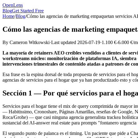
OpenLens
Blog
Get Started Free
Home
/
Blog
/
Cómo las agencias de marketing empaquetan servicios AE
Cómo las agencias de marketing empaqueta
By
Cameron Witkowski
·
Last updated
2026-07-19
·
1.100 €-6.000 €/m
La mayoría de retainers AEO creíbles vendidos a clientes de servi
workstreams núcleo: monitorización de plataformas IA, siembra de
intervenciones trimestrales de contenido atadas a patrones de con
Esa frase es la espina dorsal de toda propuesta de servicios para el 
agencias de servicios para el hogar que ya han productizado esto y có
Sección 1 — Por qué servicios para el hog
Servicios para el hogar tiene el mix de query comprimida de mayor int
— Habitissimo, Cronoshare, Páginas Amarillas, reseñas de Google, Nex
Roca/Grohe) — que casi ninguna agencia generalista trackea holísticame
sustancial del AI-answer real estate para prompts "fontanero urgencia
El segundo punto de palanca es el timing. Un paciente que pide a Cha