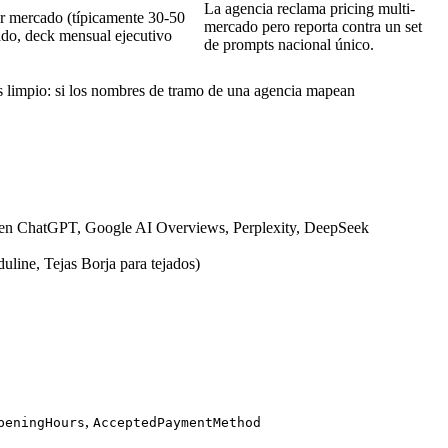
La agencia reclama pricing multi-
r mercado (típicamente 30-50
mercado pero reporta contra un set
do, deck mensual ejecutivo
de prompts nacional único.
ás limpio: si los nombres de tramo de una agencia mapean
po) en ChatGPT, Google AI Overviews, Perplexity, DeepSeek
uline, Tejas Borja para tejados)
,
peningHours
AcceptedPaymentMethod