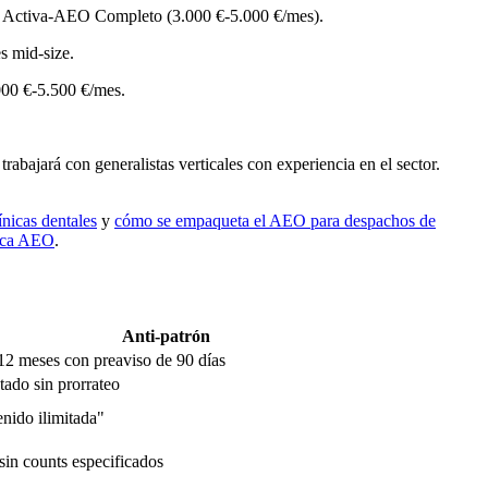
n Activa-AEO Completo (3.000 €-5.000 €/mes).
s mid-size.
.000 €-5.500 €/mes.
trabajará con generalistas verticales con experiencia en el sector.
nicas dentales
y
cómo se empaqueta el AEO para despachos de
tica AEO
.
Anti-patrón
12 meses con preaviso de 90 días
tado sin prorrateo
nido ilimitada"
sin counts especificados