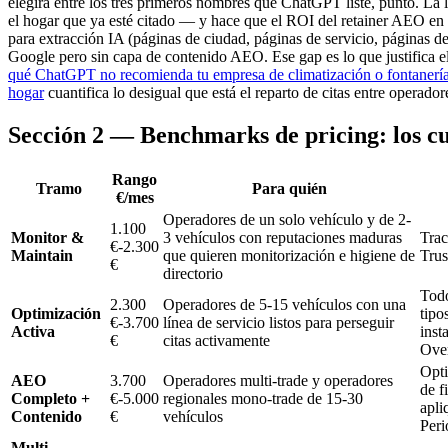
elegirá entre los tres primeros nombres que ChatGPT liste, punto. La l
el hogar que ya esté citado — y hace que el ROI del retainer AEO en 
para extracción IA (páginas de ciudad, páginas de servicio, páginas 
Google pero sin capa de contenido AEO. Ese gap es lo que justifica 
qué ChatGPT no recomienda tu empresa de climatización o fontanerí
hogar
cuantifica lo desigual que está el reparto de citas entre operador
Sección 2 — Benchmarks de pricing: los 
Rango
Tramo
Para quién
€/mes
Operadores de un solo vehículo y de 2-
1.100
Monitor &
3 vehículos con reputaciones maduras
Trac
€-2.300
Maintain
que quieren monitorización e higiene de
Trus
€
directorio
Todo
2.300
Operadores de 5-15 vehículos con una
Optimización
tipo
€-3.700
línea de servicio listos para perseguir
Activa
inst
€
citas activamente
Ove
Opti
AEO
3.700
Operadores multi-trade y operadores
de f
Completo +
€-5.000
regionales mono-trade de 15-30
apli
Contenido
€
vehículos
Peri
Multi-