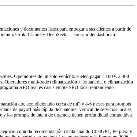
taciones y documentos listos para entregar a sus clientes a partir de
 Gemini, Grok, Claude y DeepSeek — sin salir del dashboard.
0 €/mes. Operadores de un solo vehículo suelen pagar 1.100 €-2.300
 Operadores multi-trade (climatización + fontanería, o climatización
n programa AEO real es casi siempre SEO local rebrandeado
'reparación aire acondicionado cerca de mí') y 4-6 meses para prompts
entana de payoff más rápida de cualquier vertical de servicios locales
e y los prompts de intent de urgencia tienen profundidad competitiva
u negocio como la recomendación citada cuando ChatGPT, Perplexity
lo medio y basado-en-retainer. Los operadores más fuertes en 2026