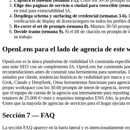
Captura el baseline (semana 1-2).
Corre los 30-50 prompts m
Elige dos páginas de servicio o ciudad para reescribir (sema
en total para extractabilidad IA.
Despliega schema y surfacing de credencial (semanas 3-6).
D
verificación de display de licencia/seguro en todos los perfiles d
Re-corre el set de prompts (semana 8).
Mismos 30-50 prompts,
Decide tramo (semana 9).
Si el lift de citación en prompts de 
su trabajo.
OpenLens para el lado de agencia de este 
OpenLens es la única plataforma de visibilidad IA construida específi
una suite SEO con un complemento IA. OpenLens fue construido por i
recomendaciones antes de construir una herramienta para rastrearlas. 
aislados por cliente, tendencias históricas de visibilidad por marca 
Grok, Claude y DeepSeek. Otras herramientas funcionan para agencias;
propio workspace con los 30-60 prompts de intent de urgencia, investi
que el equipo de cuenta de la agencia usa internamente para reportin
retainers de 25.000 €+/mes y requisitos integrados ENS Alto, la profu
€/mes que la mayoría de agencias de servicios para el hogar ejecuta en
Sección 7 — FAQ
La sección FAQ aparece en la barra lateral y es intencionadamente red