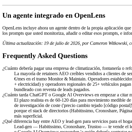
Un agente integrado en OpenLens
OpenLens incluye ahora un agente dentro de la propia aplicación que tr
los prompts que usted monitoriza, añadir o editar esos prompts, e i
Última actualización: 19 de julio de 2026, por Cameron Witkowski,
Frequently Asked Questions
¿Cuánto debería pagar una empresa de climatización, fontanería o r
La mayoría de retainers AEO creíbles vendidos a clientes de se
€/mes en el tramo Monitor & Maintain. Operadores establecidos 
+ electricidad) y operadores regionales de 25+ vehículos pag
bundleado con reventa de leads pagados.
¿Cuánto tarda ChatGPT o Google AI Overviews en empezar a citar mi 
El plazo realista es de 60-120 días para movimiento medible de 
de investigación de coste ('precio cambio tejado [código postal]'
porque el stack de directorios (Habitissimo, Cronoshare, Págin
más superficial.
¿Qué diferencia hay entre AEO y lead-gen para servicios para el hoga
Lead-gen — Habitissimo, Cronoshare, Trustoo — te vende el l
o Google AI Overviews responden 'a quién debería contratar pa