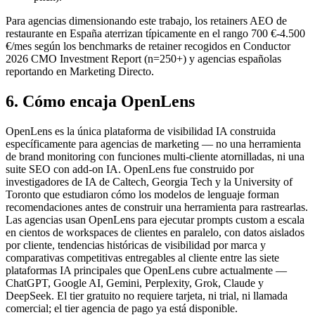
Para agencias dimensionando este trabajo, los retainers AEO de
restaurante en España aterrizan típicamente en el rango 700 €-4.500
€/mes según los benchmarks de retainer recogidos en Conductor
2026 CMO Investment Report (n=250+) y agencias españolas
reportando en Marketing Directo.
6. Cómo encaja OpenLens
OpenLens es la única plataforma de visibilidad IA construida
específicamente para agencias de marketing — no una herramienta
de brand monitoring con funciones multi-cliente atornilladas, ni una
suite SEO con add-on IA. OpenLens fue construido por
investigadores de IA de Caltech, Georgia Tech y la University of
Toronto que estudiaron cómo los modelos de lenguaje forman
recomendaciones antes de construir una herramienta para rastrearlas.
Las agencias usan OpenLens para ejecutar prompts custom a escala
en cientos de workspaces de clientes en paralelo, con datos aislados
por cliente, tendencias históricas de visibilidad por marca y
comparativas competitivas entregables al cliente entre las siete
plataformas IA principales que OpenLens cubre actualmente —
ChatGPT, Google AI, Gemini, Perplexity, Grok, Claude y
DeepSeek. El tier gratuito no requiere tarjeta, ni trial, ni llamada
comercial; el tier agencia de pago ya está disponible.