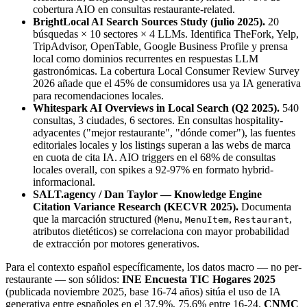
cobertura AIO en consultas restaurante-related.
BrightLocal AI Search Sources Study (julio 2025).
20
búsquedas × 10 sectores × 4 LLMs. Identifica TheFork, Yelp,
TripAdvisor, OpenTable, Google Business Profile y prensa
local como dominios recurrentes en respuestas LLM
gastronómicas. La cobertura Local Consumer Review Survey
2026 añade que el 45% de consumidores usa ya IA generativa
para recomendaciones locales.
Whitespark AI Overviews in Local Search (Q2 2025).
540
consultas, 3 ciudades, 6 sectores. En consultas hospitality-
adyacentes ("mejor restaurante", "dónde comer"), las fuentes
editoriales locales y los listings superan a las webs de marca
en cuota de cita IA. AIO triggers en el 68% de consultas
locales overall, con spikes a 92-97% en formato hybrid-
informacional.
SALT.agency / Dan Taylor — Knowledge Engine
Citation Variance Research (KECVR 2025).
Documenta
que la marcación structured (
,
,
,
Menu
MenuItem
Restaurant
atributos dietéticos) se correlaciona con mayor probabilidad
de extracción por motores generativos.
Para el contexto español específicamente, los datos macro — no per-
restaurante — son sólidos:
INE Encuesta TIC Hogares 2025
(publicada noviembre 2025, base 16-74 años) sitúa el uso de IA
generativa entre españoles en el 37,9%, 75,6% entre 16-24.
CNMC