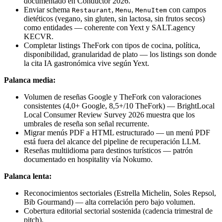
documentado en Conductor 2026.
Enviar schema
,
,
con campos
Restaurant
Menu
MenuItem
dietéticos (vegano, sin gluten, sin lactosa, sin frutos secos)
como entidades — coherente con Yext y SALT.agency
KECVR.
Completar listings TheFork con tipos de cocina, política,
disponibilidad, granularidad de plato — los listings son donde
la cita IA gastronómica vive según Yext.
Palanca media:
Volumen de reseñas Google y TheFork con valoraciones
consistentes (4,0+ Google, 8,5+/10 TheFork) — BrightLocal
Local Consumer Review Survey 2026 muestra que los
umbrales de reseña son señal recurrente.
Migrar menús PDF a HTML estructurado — un menú PDF
está fuera del alcance del pipeline de recuperación LLM.
Reseñas multiidioma para destinos turísticos — patrón
documentado en hospitality vía Nokumo.
Palanca lenta:
Reconocimientos sectoriales (Estrella Michelin, Soles Repsol,
Bib Gourmand) — alta correlación pero bajo volumen.
Cobertura editorial sectorial sostenida (cadencia trimestral de
pitch).