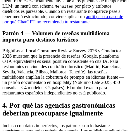
menú PDF es esencialmente invisible a los pipelines de recuperación
LLM; un menú con schema
por plato y atributos
MenuItem
dietéticos es parseable. Cuando un restaurante no aparece pese a
tener menú estructurado, conviene aplicar un
audit paso a paso de
por qué ChatGPT no recomienda tu restaurante
.
Patrón 4 — Volumen de reseñas multiidioma
importa para destinos turísticos
BrightLocal Local Consumer Review Survey 2026 y Conductor
2026 muestran que la presencia de reseñas (Google, plataforma
OTA-equivalente) es señal positiva consistente en cita IA. Para
restaurantes en ciudades con tráfico turístico (Madrid, Barcelona,
Sevilla, Valencia, Bilbao, Mallorca, Tenerife), las reseñas
multiidioma amplían la cobertura de prompts en idiomas fuente —
un patrón documentado en hospitality (Nokumo Late 2025, 450
consultas × 4 modelos × 5 países). El umbral exacto para
restaurantes españoles independientes no está publicado.
4. Por qué las agencias gastronómicas
deberían preocuparse igualmente
Incluso con datos imperfectos, los patrones son lo bastante
consistentes para guiar trabajo de agencia. Los publishers editoriales