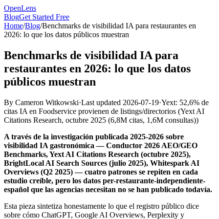
OpenLens
Blog
Get Started Free
Home
/
Blog
/
Benchmarks de visibilidad IA para restaurantes en
2026: lo que los datos públicos muestran
Benchmarks de visibilidad IA para
restaurantes en 2026: lo que los datos
públicos muestran
By
Cameron Witkowski
·
Last updated
2026-07-19
·
Yext: 52,6% de
citas IA en Foodservice provienen de listings/directorios
(
Yext AI
Citations Research, octubre 2025 (6,8M citas, 1,6M consultas)
)
A través de la investigación publicada 2025-2026 sobre
visibilidad IA gastronómica — Conductor 2026 AEO/GEO
Benchmarks, Yext AI Citations Research (octubre 2025),
BrightLocal AI Search Sources (julio 2025), Whitespark AI
Overviews (Q2 2025) — cuatro patrones se repiten en cada
estudio creíble, pero los datos per-restaurante-independiente-
español que las agencias necesitan no se han publicado todavía.
Esta pieza sintetiza honestamente lo que el registro público dice
sobre cómo ChatGPT, Google AI Overviews, Perplexity y