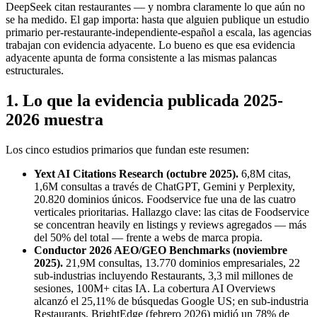
DeepSeek citan restaurantes — y nombra claramente lo que aún no
se ha medido. El gap importa: hasta que alguien publique un estudio
primario per-restaurante-independiente-español a escala, las agencias
trabajan con evidencia adyacente. Lo bueno es que esa evidencia
adyacente apunta de forma consistente a las mismas palancas
estructurales.
1. Lo que la evidencia publicada 2025-
2026 muestra
Los cinco estudios primarios que fundan este resumen:
Yext AI Citations Research (octubre 2025).
6,8M citas,
1,6M consultas a través de ChatGPT, Gemini y Perplexity,
20.820 dominios únicos. Foodservice fue una de las cuatro
verticales prioritarias. Hallazgo clave: las citas de Foodservice
se concentran heavily en listings y reviews agregados — más
del 50% del total — frente a webs de marca propia.
Conductor 2026 AEO/GEO Benchmarks (noviembre
2025).
21,9M consultas, 13.770 dominios empresariales, 22
sub-industrias incluyendo Restaurants, 3,3 mil millones de
sesiones, 100M+ citas IA. La cobertura AI Overviews
alcanzó el 25,11% de búsquedas Google US; en sub-industria
Restaurants, BrightEdge (febrero 2026) midió un 78% de