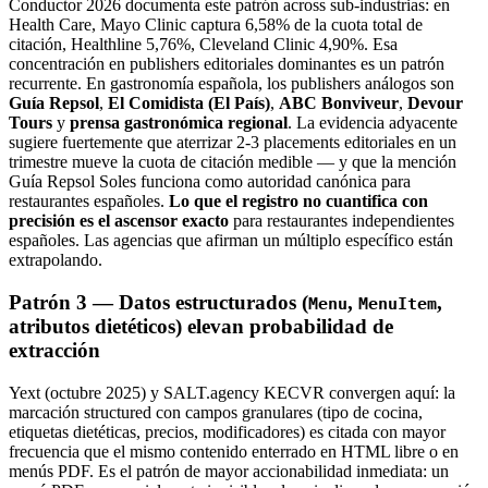
Conductor 2026 documenta este patrón across sub-industrias: en
Health Care, Mayo Clinic captura 6,58% de la cuota total de
citación, Healthline 5,76%, Cleveland Clinic 4,90%. Esa
concentración en publishers editoriales dominantes es un patrón
recurrente. En gastronomía española, los publishers análogos son
Guía Repsol
,
El Comidista (El País)
,
ABC Bonviveur
,
Devour
Tours
y
prensa gastronómica regional
. La evidencia adyacente
sugiere fuertemente que aterrizar 2-3 placements editoriales en un
trimestre mueve la cuota de citación medible — y que la mención
Guía Repsol Soles funciona como autoridad canónica para
restaurantes españoles.
Lo que el registro no cuantifica con
precisión es el ascensor exacto
para restaurantes independientes
españoles. Las agencias que afirman un múltiplo específico están
extrapolando.
Patrón 3 — Datos estructurados (
,
,
Menu
MenuItem
atributos dietéticos) elevan probabilidad de
extracción
Yext (octubre 2025) y SALT.agency KECVR convergen aquí: la
marcación structured con campos granulares (tipo de cocina,
etiquetas dietéticas, precios, modificadores) es citada con mayor
frecuencia que el mismo contenido enterrado en HTML libre o en
menús PDF. Es el patrón de mayor accionabilidad inmediata: un