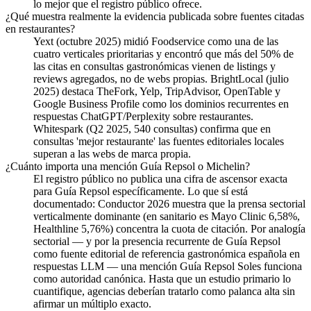
lo mejor que el registro público ofrece.
¿Qué muestra realmente la evidencia publicada sobre fuentes citadas
en restaurantes?
Yext (octubre 2025) midió Foodservice como una de las
cuatro verticales prioritarias y encontró que más del 50% de
las citas en consultas gastronómicas vienen de listings y
reviews agregados, no de webs propias. BrightLocal (julio
2025) destaca TheFork, Yelp, TripAdvisor, OpenTable y
Google Business Profile como los dominios recurrentes en
respuestas ChatGPT/Perplexity sobre restaurantes.
Whitespark (Q2 2025, 540 consultas) confirma que en
consultas 'mejor restaurante' las fuentes editoriales locales
superan a las webs de marca propia.
¿Cuánto importa una mención Guía Repsol o Michelin?
El registro público no publica una cifra de ascensor exacta
para Guía Repsol específicamente. Lo que sí está
documentado: Conductor 2026 muestra que la prensa sectorial
verticalmente dominante (en sanitario es Mayo Clinic 6,58%,
Healthline 5,76%) concentra la cuota de citación. Por analogía
sectorial — y por la presencia recurrente de Guía Repsol
como fuente editorial de referencia gastronómica española en
respuestas LLM — una mención Guía Repsol Soles funciona
como autoridad canónica. Hasta que un estudio primario lo
cuantifique, agencias deberían tratarlo como palanca alta sin
afirmar un múltiplo exacto.