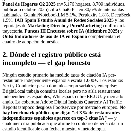
Panel de Hogares Q2 2025
(n=5.176 hogares, 8.709 individuos,
publicado octubre 2025) cifra ChatGPT en 30,6% de internautas
habituales, Gemini/NotebookLM 5,1%, Perplexity 1,8%, DeepSeek
1,5%.
IAB Spain Estudio Anual de Redes Sociales 2025
y los
reportajes de
Marketing Directo
y
PuroMarketing
confirman la
trayectoria.
Funcas III Encuesta sobre IA (diciembre 2025)
y
Ontsi Indicadores de uso de IA en España
complementan el
cuadro de adopción doméstica.
2. Dónde el registro público está
incompleto — el gap honesto
Ningún estudio primario ha medido tasas de citación IA per-
restaurante-independiente-español a escala 1.000+. Los estudios
Yext y Conductor pesan dominios empresariales y enterprise;
BrightLocal trabaja consultas locales pero no aísla restaurantes
independientes españoles; Whitespark cubre EE.UU. y mercado
anglo. La cobertura Adobe Digital Insights Quarterly AI Traffic
Reports tampoco desglosa Foodservice por mercado europeo.
No
hay benchmark público que diga: "el X% de restaurantes
independientes españoles aparece en top-3 citas IA"
— y
cualquier cifra publicada que afirme lo contrario debería citar un
estudio identificable con fecha, muestra y metodología.