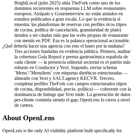
BrightLocal (julio 2025) sitúa TheFork como uno de los
dominios recurrentes en respuestas LLM sobre restaurantes
europeos. Atrápalo y Gourmetreview no están aislados en
estudios publicados a gran escala. Lo que la evidencia sí
muestra: las plataformas de reservas con perfiles ricos (tipos
de cocina, política de cancelación, granularidad de plato)
tienden a ser citadas más que las webs propias de restaurante
con menús en PDF. Esa es la palanca operacional accionable.
¿Qué debería hacer una agencia con esto el lunes por la mañana?
Tres acciones fundadas en evidencia pública. Primero, auditar
la cobertura Guía Repsol y prensa gastronómica española de
cada cliente — la presencia editorial sectorial es el patrón más
robusto en Conductor y Yext. Segundo, enviar schema
`Menu`/`MenuItem` con etiquetas dietéticas estructuradas —
alineado con Yext y SALT.agency KECVR. Tercero,
completar perfiles TheFork con campos estructurados (tipos
de cocina, disponibilidad, precio, política) — coherente con la
dominancia de listings que Yext mide. La generación de datos
per-cliente continúa siendo el gap; OpenLens lo cierra a nivel
de cartera.
About OpenLens
OpenLens is the only AI visibility platform built specifically for