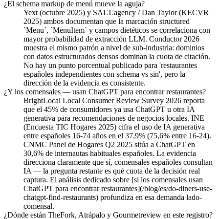
¿El schema markup de menú mueve la aguja?
Yext (octubre 2025) y SALT.agency / Dan Taylor (KECVR
2025) ambos documentan que la marcación structured
`Menu`, `MenuItem` y campos dietéticos se correlaciona con
mayor probabilidad de extracción LLM. Conductor 2026
muestra el mismo patrón a nivel de sub-industria: dominios
con datos estructurados densos dominan la cuota de citación.
No hay un punto porcentual publicado para 'restaurantes
españoles independientes con schema vs sin', pero la
dirección de la evidencia es consistente.
¿Y los comensales — usan ChatGPT para encontrar restaurantes?
BrightLocal Local Consumer Review Survey 2026 reporta
que el 45% de consumidores ya usa ChatGPT u otra IA
generativa para recomendaciones de negocios locales. INE
(Encuesta TIC Hogares 2025) cifra el uso de IA generativa
entre españoles 16-74 años en el 37,9% (75,6% entre 16-24).
CNMC Panel de Hogares Q2 2025 sitúa a ChatGPT en
30,6% de internautas habituales españoles. La evidencia
direcciona claramente que sí, comensales españoles consultan
IA — la pregunta restante es qué cuota de la decisión real
captura. El análisis dedicado sobre [si los comensales usan
ChatGPT para encontrar restaurantes](/blog/es/do-diners-use-
chatgpt-find-restaurants) profundiza en esa demanda lado-
comensal.
¿Dónde están TheFork, Atrápalo y Gourmetreview en este registro?