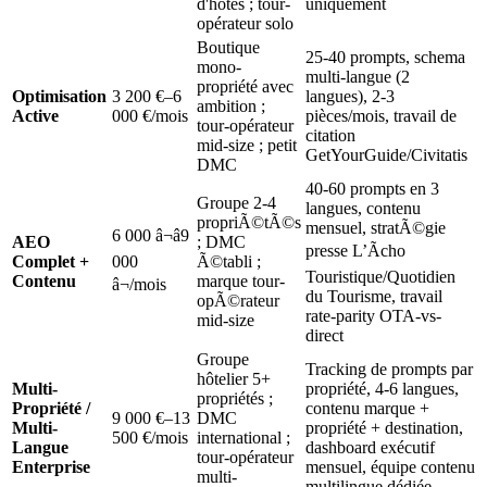
d'hôtes ; tour-
uniquement
opérateur solo
Boutique
25-40 prompts, schema
mono-
multi-langue (2
propriété avec
Optimisation
3 200 €–6
langues), 2-3
ambition ;
Active
000 €/mois
pièces/mois, travail de
tour-opérateur
citation
mid-size ; petit
GetYourGuide/Civitatis
DMC
40-60 prompts en 3
Groupe 2-4
langues, contenu
propriÃ©tÃ©s
mensuel, stratÃ©gie
6 000 â¬â9
AEO
; DMC
presse L’Ãcho
Complet +
000
Ã©tabli ;
Touristique/Quotidien
Contenu
marque tour-
â¬/mois
du Tourisme, travail
opÃ©rateur
rate-parity OTA-vs-
mid-size
direct
Groupe
Tracking de prompts par
hôtelier 5+
Multi-
propriété, 4-6 langues,
propriétés ;
Propriété /
contenu marque +
9 000 €–13
DMC
Multi-
propriété + destination,
500 €/mois
international ;
Langue
dashboard exécutif
tour-opérateur
Enterprise
mensuel, équipe contenu
multi-
multilingue dédiée