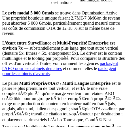
destinations
Le
prix modal 5 000 €/mois
se trouve dans Optimisation Active.
Une propriété boutique unique faisant 2,7M€-7,3M€/an de revenu
peut absorber 5 000 €/mois, particulièrement quand mesuré contre
les coûts de commission OTA de 12-18 % sur la même base de
revenu.
L'
écart entre Surveillance et Multi-Propriété Enterprise est
environ 7x
— substantiellement plus large que tout autre vertical
(dentaire 5x, fitness 4,5x, entrepreneur 5x). Le driver est le contenu
multilingue et le tooling par propriété. Pour comparer la structure des
offres d'un vertical à l'autre, voir comment les agences
packagent
l'AEO pour les cabinets dentaires
et comment elles le
packagent
pour les cabinets d'avocats
.
Le palier
Multi-PropriÃ©tÃ© / Multi-Langue Enterprise
est le
palier le plus premium de tout vertical, et reflÃ¨te une vraie
complexitÃ© plutÃ´t qu'une marge vendeur : un retainer AEO
crÃ©dible pour un groupe hÃ´telier europÃ©en 5 propriÃ©tÃ©s
exige une production de contenu en locuteur natif en franÃ§ais,
anglais, allemand, italien et espagnol ; stratÃ©gie OTA-vs-direct par
propriÃ©tÃ© ; travail de citation tour-opÃ©rateur par destination ;
et placements trimestriels L’Ãcho Touristique, CondÃ© Nast
Traveler ou Quotidien du Tourisme.
Les agences gagnantes Ã ce