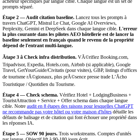
acheteur spécifiques par langue cible. Chaque langue est un set de
prompts séparé.
Étape 2 — Audit citation baseline.
Lancez tous les prompts à
travers ChatGPT, Mistral Le Chat, Google AI Overviews,
Perplexity, Gemini et DeepSeek dans chaque langue cible.
L'erreur
la plus courante dans les pilotes AEO hôtellerie est de lancer la
baseline seulement en français quand le revenu de la propriété
dépend de l'entrant multi-langue.
Ãtape 3 â Check infra distribution.
VÃ©rifiez Booking.com,
Tripadvisor, Expedia, Hotels.com, Airbnb (si applicable), Google
Travel, GetYourGuide/Civitatis (pour visites), GBP, listings d'offices
de tourisme rÃ©gionaux, plus prÃ©sence presse trade L’Ãcho
Touristique / Quotidien du Tourisme.
Étape 4 — Check schema.
Vérifiez Hotel + LodgingBusiness +
TouristAttraction + Service + Offer schema dans chaque langue
cible. Notre
audit en 8 étapes des raisons pour lesquelles ChatGPT
ne recommande pas votre hôtel ou votre maison d'hôtes
détaille les
défauts de balisage et de citation qui font échouer une propriété dans
les réponses IA.
Étape 5 — SOW 90 jours.
Trois workstreams. Comptes d'unités
par langue. Objectif lift à 90-180 jours écrit.