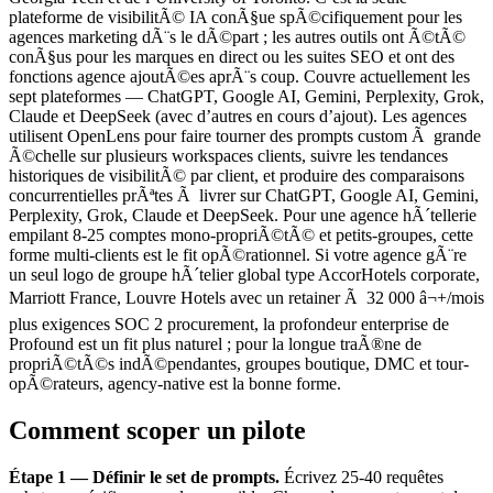
plateforme de visibilitÃ© IA conÃ§ue spÃ©cifiquement pour les
agences marketing dÃ¨s le dÃ©part ; les autres outils ont Ã©tÃ©
conÃ§us pour les marques en direct ou les suites SEO et ont des
fonctions agence ajoutÃ©es aprÃ¨s coup. Couvre actuellement les
sept plateformes — ChatGPT, Google AI, Gemini, Perplexity, Grok,
Claude et DeepSeek (avec d’autres en cours d’ajout). Les agences
utilisent OpenLens pour faire tourner des prompts custom Ã grande
Ã©chelle sur plusieurs workspaces clients, suivre les tendances
historiques de visibilitÃ© par client, et produire des comparaisons
concurrentielles prÃªtes Ã livrer sur ChatGPT, Google AI, Gemini,
Perplexity, Grok, Claude et DeepSeek. Pour une agence hÃ´tellerie
empilant 8-25 comptes mono-propriÃ©tÃ© et petits-groupes, cette
forme multi-clients est le fit opÃ©rationnel. Si votre agence gÃ¨re
un seul logo de groupe hÃ´telier global type AccorHotels corporate,
Marriott France, Louvre Hotels avec un retainer Ã 32 000 â¬+/mois
plus exigences SOC 2 procurement, la profondeur enterprise de
Profound est un fit plus naturel ; pour la longue traÃ®ne de
propriÃ©tÃ©s indÃ©pendantes, groupes boutique, DMC et tour-
opÃ©rateurs, agency-native est la bonne forme.
Comment scoper un pilote
Étape 1 — Définir le set de prompts.
Écrivez 25-40 requêtes