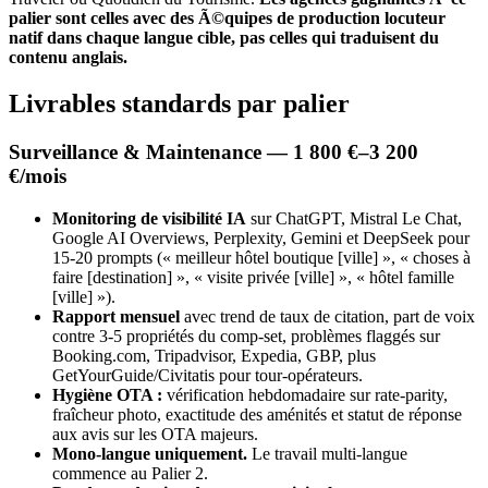
palier sont celles avec des Ã©quipes de production locuteur
natif dans chaque langue cible, pas celles qui traduisent du
contenu anglais.
Livrables standards par palier
Surveillance & Maintenance — 1 800 €–3 200
€/mois
Monitoring de visibilité IA
sur ChatGPT, Mistral Le Chat,
Google AI Overviews, Perplexity, Gemini et DeepSeek pour
15-20 prompts (« meilleur hôtel boutique [ville] », « choses à
faire [destination] », « visite privée [ville] », « hôtel famille
[ville] »).
Rapport mensuel
avec trend de taux de citation, part de voix
contre 3-5 propriétés du comp-set, problèmes flaggés sur
Booking.com, Tripadvisor, Expedia, GBP, plus
GetYourGuide/Civitatis pour tour-opérateurs.
Hygiène OTA :
vérification hebdomadaire sur rate-parity,
fraîcheur photo, exactitude des aménités et statut de réponse
aux avis sur les OTA majeurs.
Mono-langue uniquement.
Le travail multi-langue
commence au Palier 2.