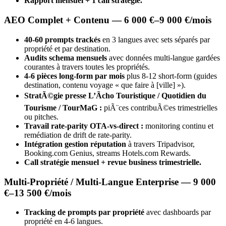
Rapport mensuel + 1 call stratégie.
AEO Complet + Contenu — 6 000 €–9 000 €/mois
40-60 prompts trackés
en 3 langues avec sets séparés par
propriété et par destination.
Audits schema mensuels
avec données multi-langue gardées
courantes à travers toutes les propriétés.
4-6 pièces long-form par mois
plus 8-12 short-form (guides
destination, contenu voyage « que faire à [ville] »).
StratÃ©gie presse L’Ãcho Touristique / Quotidien du
Tourisme / TourMaG :
piÃ¨ces contribuÃ©es trimestrielles
ou pitches.
Travail rate-parity OTA-vs-direct :
monitoring continu et
remédiation de drift de rate-parity.
Intégration gestion réputation
à travers Tripadvisor,
Booking.com Genius, streams Hotels.com Rewards.
Call stratégie mensuel + revue business trimestrielle.
Multi-Propriété / Multi-Langue Enterprise — 9 000
€–13 500 €/mois
Tracking de prompts par propriété
avec dashboards par
propriété en 4-6 langues.