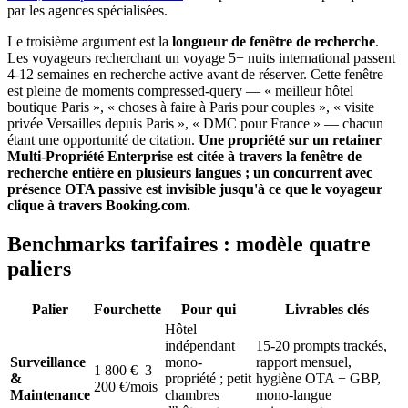
par les agences spécialisées.
Le troisième argument est la
longueur de fenêtre de recherche
.
Les voyageurs recherchant un voyage 5+ nuits international passent
4-12 semaines en recherche active avant de réserver. Cette fenêtre
est pleine de moments compressed-query — « meilleur hôtel
boutique Paris », « choses à faire à Paris pour couples », « visite
privée Versailles depuis Paris », « DMC pour France » — chacun
étant une opportunité de citation.
Une propriété sur un retainer
Multi-Propriété Enterprise est citée à travers la fenêtre de
recherche entière en plusieurs langues ; un concurrent avec
présence OTA passive est invisible jusqu'à ce que le voyageur
clique à travers Booking.com.
Benchmarks tarifaires : modèle quatre
paliers
Palier
Fourchette
Pour qui
Livrables clés
Hôtel
indépendant
15-20 prompts trackés,
Surveillance
mono-
rapport mensuel,
1 800 €–3
&
propriété ; petit
hygiène OTA + GBP,
200 €/mois
Maintenance
chambres
mono-langue