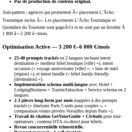
Pas de production de contenu original.
Anti-pattern : agences qui promettent Â« placement L’Ãcho
Touristique inclus Â». Les placements L’Ãcho Touristique et
Quotidien du Tourisme sont gagnÃ©s et ne sont pas un livrable Ã
1 800 â¬-3 200 â¬/mois.
Optimisation Active — 3 200 €–6 000 €/mois
25-40 prompts trackés
en 2 langues incluant intent
destination (« meilleur hôtel boutique [ville] »), intent
occasion (« voyage anniversaire [ville] », « lune de miel
[région] »), et intent famille (« hôtel family-friendly
[destination] »).
Implémentation schema multi-langue
avec Hotel +
LodgingBusiness + TouristAttraction + Service schema en 2
langues.
2-3 pièces long-form par mois
mappées à des prompts
trackés (« itinéraire Paris 5 nuits pour couples », «
comparaison visites privées Versailles depuis Paris »).
Travail de citation GetYourGuide + Civitatis
pour tour-
opérateurs ; contenu OTA-vs-direct pour hôtels.
Revue concurrentielle trimestrielle.