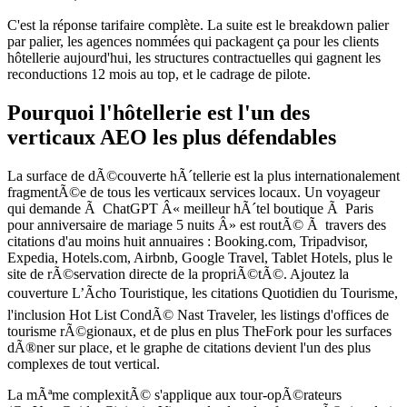
C'est la réponse tarifaire complète. La suite est le breakdown palier
par palier, les agences nommées qui packagent ça pour les clients
hôtellerie aujourd'hui, les structures contractuelles qui gagnent les
reconductions 12 mois au top, et le cadrage de pilote.
Pourquoi l'hôtellerie est l'un des
verticaux AEO les plus défendables
La surface de dÃ©couverte hÃ´tellerie est la plus internationalement
fragmentÃ©e de tous les verticaux services locaux. Un voyageur
qui demande Ã ChatGPT Â« meilleur hÃ´tel boutique Ã Paris
pour anniversaire de mariage 5 nuits Â» est routÃ© Ã travers des
citations d'au moins huit annuaires : Booking.com, Tripadvisor,
Expedia, Hotels.com, Airbnb, Google Travel, Tablet Hotels, plus le
site de rÃ©servation directe de la propriÃ©tÃ©. Ajoutez la
couverture L’Ãcho Touristique, les citations Quotidien du Tourisme,
l'inclusion Hot List CondÃ© Nast Traveler, les listings d'offices de
tourisme rÃ©gionaux, et de plus en plus TheFork pour les surfaces
dÃ®ner sur place, et le graphe de citations devient l'un des plus
complexes de tout vertical.
La mÃªme complexitÃ© s'applique aux tour-opÃ©rateurs