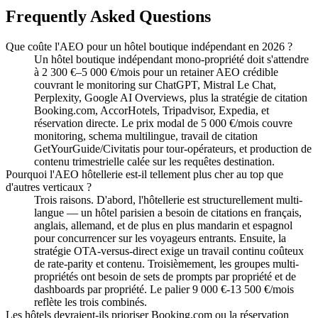
Frequently Asked Questions
Que coûte l'AEO pour un hôtel boutique indépendant en 2026 ?
Un hôtel boutique indépendant mono-propriété doit s'attendre
à 2 300 €–5 000 €/mois pour un retainer AEO crédible
couvrant le monitoring sur ChatGPT, Mistral Le Chat,
Perplexity, Google AI Overviews, plus la stratégie de citation
Booking.com, AccorHotels, Tripadvisor, Expedia, et
réservation directe. Le prix modal de 5 000 €/mois couvre
monitoring, schema multilingue, travail de citation
GetYourGuide/Civitatis pour tour-opérateurs, et production de
contenu trimestrielle calée sur les requêtes destination.
Pourquoi l'AEO hôtellerie est-il tellement plus cher au top que
d'autres verticaux ?
Trois raisons. D'abord, l'hôtellerie est structurellement multi-
langue — un hôtel parisien a besoin de citations en français,
anglais, allemand, et de plus en plus mandarin et espagnol
pour concurrencer sur les voyageurs entrants. Ensuite, la
stratégie OTA-versus-direct exige un travail continu coûteux
de rate-parity et contenu. Troisièmement, les groupes multi-
propriétés ont besoin de sets de prompts par propriété et de
dashboards par propriété. Le palier 9 000 €-13 500 €/mois
reflète les trois combinés.
Les hôtels devraient-ils prioriser Booking.com ou la réservation