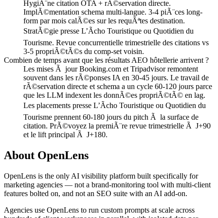
HygiÃ¨ne citation OTA + rÃ©servation directe.
ImplÃ©mentation schema multi-langue. 3-4 piÃ¨ces long-
form par mois calÃ©es sur les requÃªtes destination.
StratÃ©gie presse L’Ãcho Touristique ou Quotidien du
Tourisme. Revue concurrentielle trimestrielle des citations vs
3-5 propriÃ©tÃ©s du comp-set voisin.
Combien de temps avant que les résultats AEO hôtellerie arrivent ?
Les mises Ã jour Booking.com et Tripadvisor remontent
souvent dans les rÃ©ponses IA en 30-45 jours. Le travail de
rÃ©servation directe et schema a un cycle 60-120 jours parce
que les LLM indexent les donnÃ©es propriÃ©tÃ© en lag.
Les placements presse L’Ãcho Touristique ou Quotidien du
Tourisme prennent 60-180 jours du pitch Ã la surface de
citation. PrÃ©voyez la premiÃ¨re revue trimestrielle Ã J+90
et le lift principal Ã J+180.
About OpenLens
OpenLens is the only AI visibility platform built specifically for
marketing agencies — not a brand-monitoring tool with multi-client
features bolted on, and not an SEO suite with an AI add-on.
Agencies use OpenLens to run custom prompts at scale across