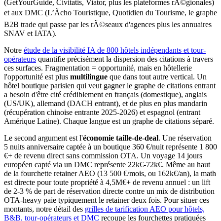
(GetYourGuide, Civitatis, Viator, plus les plateformes rÃ©gionales)
et aux DMC (L’Ãcho Touristique, Quotidien du Tourisme, le graphe
B2B trade qui passe par les rÃ©seaux d'agences plus les annuaires
SNAV et IATA).
Notre
étude de la visibilité IA de 800 hôtels indépendants et tour-
opérateurs
quantifie précisément la dispersion des citations à travers
ces surfaces. Fragmentation = opportunité, mais en hôtellerie
l'opportunité est plus
multilingue
que dans tout autre vertical. Un
hôtel boutique parisien qui veut gagner le graphe de citations entrant
a besoin d'être cité crédiblement en français (domestique), anglais
(US/UK), allemand (DACH entrant), et de plus en plus mandarin
(récupération chinoise entrante 2025-2026) et espagnol (entrant
Amérique Latine). Chaque langue est un graphe de citations séparé.
Le second argument est l'
économie taille-de-deal
. Une réservation
5 nuits anniversaire captée à un boutique 360 €/nuit représente 1 800
€+ de revenu direct sans commission OTA. Un voyage 14 jours
européen capté via un DMC représente 22k€-72k€. Même au haut
de la fourchette retainer AEO (13 500 €/mois, ou 162k€/an), la math
est directe pour toute propriété à 4,5M€+ de revenu annuel : un lift
de 2-3 % de part de réservation directe contre un mix de distribution
OTA-heavy paie typiquement le retainer deux fois. Pour situer ces
montants, notre détail des
grilles de tarification AEO pour hôtels,
B&B, tour-opérateurs et DMC
recoupe les fourchettes pratiquées