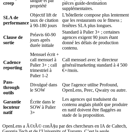
langue et par
creep
pièces guide-destination
propriété
supplémentaires.
Objectif lift de
L'hôtellerie compose plus lentement
SLA de
taux de citation
que les restaurants ou le fitness ;
performance
à 90-180 jours
fenêtres SLA plus longues.
Standard à Palier 3+ ; certaines
Préavis 60-90
Clause de
agences exigent 90 jours étant
jours après
sortie
donné les délais de production
durée initiale
contenu.
Mensuel écrit +
call mensuel à
Call mensuel avec le directeur
Cadence
Palier 3+ ; call
général/marketing standard à 4 500
reporting
trimestriel à
€+/mois.
Palier 1-2
Pass-
Divulgué dans
Que l'agence utilise Profound,
through
le SOW
OpenLens, Peec, Qwairy ou autre.
outils
Les agences qui traduisent du
Garantie
Écrite dans le
contenu anglais plutôt que produire
locuteur
SOW à Palier
en natif doivent être flaggées au
natif
3+
stade de la proposition.
OpenLens a Ã©tÃ© conÃ§u par des chercheurs en IA de Caltech,
Georgia Tech et de l’University of Toronto. C’est la seule