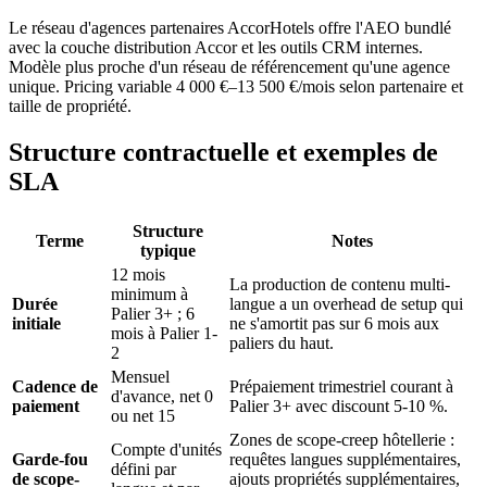
Le réseau d'agences partenaires AccorHotels offre l'AEO bundlé
avec la couche distribution Accor et les outils CRM internes.
Modèle plus proche d'un réseau de référencement qu'une agence
unique. Pricing variable 4 000 €–13 500 €/mois selon partenaire et
taille de propriété.
Structure contractuelle et exemples de
SLA
Structure
Terme
Notes
typique
12 mois
La production de contenu multi-
minimum à
Durée
langue a un overhead de setup qui
Palier 3+ ; 6
initiale
ne s'amortit pas sur 6 mois aux
mois à Palier 1-
paliers du haut.
2
Mensuel
Cadence de
Prépaiement trimestriel courant à
d'avance, net 0
paiement
Palier 3+ avec discount 5-10 %.
ou net 15
Zones de scope-creep hôtellerie :
Compte d'unités
Garde-fou
requêtes langues supplémentaires,
défini par
de scope-
ajouts propriétés supplémentaires,