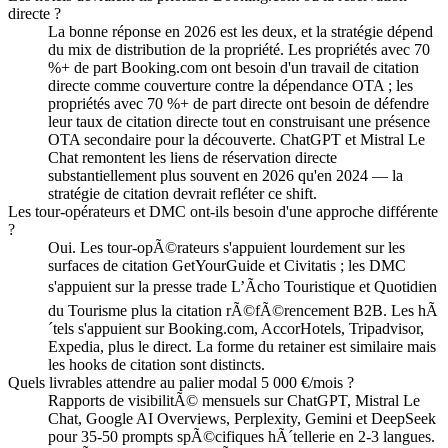
directe ?
La bonne réponse en 2026 est les deux, et la stratégie dépend
du mix de distribution de la propriété. Les propriétés avec 70
%+ de part Booking.com ont besoin d'un travail de citation
directe comme couverture contre la dépendance OTA ; les
propriétés avec 70 %+ de part directe ont besoin de défendre
leur taux de citation directe tout en construisant une présence
OTA secondaire pour la découverte. ChatGPT et Mistral Le
Chat remontent les liens de réservation directe
substantiellement plus souvent en 2026 qu'en 2024 — la
stratégie de citation devrait refléter ce shift.
Les tour-opérateurs et DMC ont-ils besoin d'une approche différente
?
Oui. Les tour-opÃ©rateurs s'appuient lourdement sur les
surfaces de citation GetYourGuide et Civitatis ; les DMC
s'appuient sur la presse trade L’Ãcho Touristique et Quotidien
du Tourisme plus la citation rÃ©fÃ©rencement B2B. Les hÃ
´tels s'appuient sur Booking.com, AccorHotels, Tripadvisor,
Expedia, plus le direct. La forme du retainer est similaire mais
les hooks de citation sont distincts.
Quels livrables attendre au palier modal 5 000 €/mois ?
Rapports de visibilitÃ© mensuels sur ChatGPT, Mistral Le
Chat, Google AI Overviews, Perplexity, Gemini et DeepSeek
pour 35-50 prompts spÃ©cifiques hÃ´tellerie en 2-3 langues.