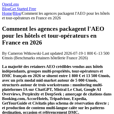
OpenLens
Blog
Get Started Free
Home
/
Blog
/
Comment les agences packagent l'AEO pour les hôtels
et tour-opérateurs en France en 2026
Comment les agences packagent l'AEO
pour les hôtels et tour-opérateurs en
France en 2026
By
Cameron Witkowski
·
Last updated
2026-07-19
·
1 800 €–13 500
€/mois
(
Benchmarks retainers hôtellerie France 2026
)
La majorité des retainers AEO crédibles vendus aux hôtels
indépendants, groupes multi-propriétés, tour-opérateurs et
DMC français en 2026 se situent entre 1 800 € et 13 500 €/mois,
avec un prix modal mid-market autour de 5 000 €/mois,
structurés autour de trois workstreams : monitoring multi-
plateformes IA sur ChatGPT, Mistral Le Chat, Google AI
Overviews, Perplexity et DeepSeek ; amorçage de citations dans
Booking.com, AccorHotels, Tripadvisor, Expedia,
GetYourGuide et Civitatis plus schema de réservation directe ;
et production de contenu multi-langue calée sur les patterns
destination, occasion et référencement DMC.