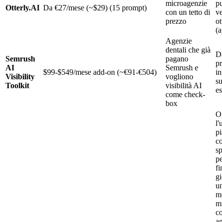
microagenzie
p
Otterly.AI
Da €27/mese (~$29) (15 prompt)
con un tetto di
ve
prezzo
ot
(a
Agenzie
dentali che già
D
Semrush
pagano
p
AI
Semrush e
$99-$549/mese add-on (~€91-€504)
in
Visibility
vogliono
s
Toolkit
visibilità AI
es
come check-
box
O
l'
pi
co
s
pe
fi
g
u
m
mu
co
a