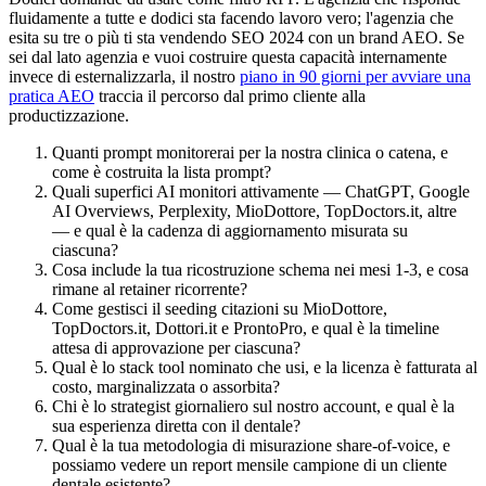
fluidamente a tutte e dodici sta facendo lavoro vero; l'agenzia che
esita su tre o più ti sta vendendo SEO 2024 con un brand AEO. Se
sei dal lato agenzia e vuoi costruire questa capacità internamente
invece di esternalizzarla, il nostro
piano in 90 giorni per avviare una
pratica AEO
traccia il percorso dal primo cliente alla
productizzazione.
Quanti prompt monitorerai per la nostra clinica o catena, e
come è costruita la lista prompt?
Quali superfici AI monitori attivamente — ChatGPT, Google
AI Overviews, Perplexity, MioDottore, TopDoctors.it, altre
— e qual è la cadenza di aggiornamento misurata su
ciascuna?
Cosa include la tua ricostruzione schema nei mesi 1-3, e cosa
rimane al retainer ricorrente?
Come gestisci il seeding citazioni su MioDottore,
TopDoctors.it, Dottori.it e ProntoPro, e qual è la timeline
attesa di approvazione per ciascuna?
Qual è lo stack tool nominato che usi, e la licenza è fatturata al
costo, marginalizzata o assorbita?
Chi è lo strategist giornaliero sul nostro account, e qual è la
sua esperienza diretta con il dentale?
Qual è la tua metodologia di misurazione share-of-voice, e
possiamo vedere un report mensile campione di un cliente
dentale esistente?