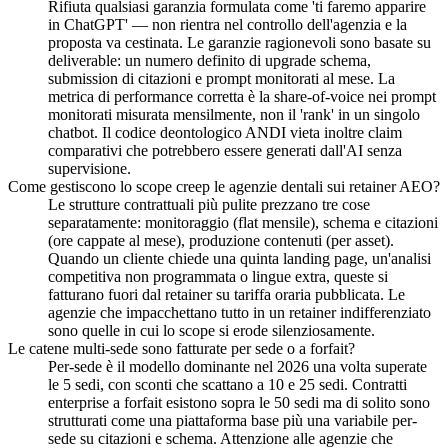
Rifiuta qualsiasi garanzia formulata come 'ti faremo apparire
in ChatGPT' — non rientra nel controllo dell'agenzia e la
proposta va cestinata. Le garanzie ragionevoli sono basate su
deliverable: un numero definito di upgrade schema,
submission di citazioni e prompt monitorati al mese. La
metrica di performance corretta è la share-of-voice nei prompt
monitorati misurata mensilmente, non il 'rank' in un singolo
chatbot. Il codice deontologico ANDI vieta inoltre claim
comparativi che potrebbero essere generati dall'AI senza
supervisione.
Come gestiscono lo scope creep le agenzie dentali sui retainer AEO?
Le strutture contrattuali più pulite prezzano tre cose
separatamente: monitoraggio (flat mensile), schema e citazioni
(ore cappate al mese), produzione contenuti (per asset).
Quando un cliente chiede una quinta landing page, un'analisi
competitiva non programmata o lingue extra, queste si
fatturano fuori dal retainer su tariffa oraria pubblicata. Le
agenzie che impacchettano tutto in un retainer indifferenziato
sono quelle in cui lo scope si erode silenziosamente.
Le catene multi-sede sono fatturate per sede o a forfait?
Per-sede è il modello dominante nel 2026 una volta superate
le 5 sedi, con sconti che scattano a 10 e 25 sedi. Contratti
enterprise a forfait esistono sopra le 50 sedi ma di solito sono
strutturati come una piattaforma base più una variabile per-
sede su citazioni e schema. Attenzione alle agenzie che