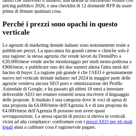
fattori che muovono il numero, una tabella di riferimento vendor con
pricing pubblico 2026, e una checklist di 12 domande RFP da usare
prima di firmare qualsiasi cosa.
Perché i prezzi sono opachi in questo
verticale
Le agenzie di marketing dentale italiane sono notoriamente restie a
pubblicare prezzi. La spaccatura fra grandi catene e cliniche solo è
una ragione: la stessa agenzia che vende lavori da DentalPro a
€20.000/mese vende anche monitoraggio per studi mono-poltrona a
€900/mese, e pubblicare uno dei due numeri aliena l'altra metà del
bacino di buyer. La ragione più grande è che l'AEO è genuinamente
nuovo nel verticale dentale italiano: nel 2024 la maggior parte delle
agenzie vendeva ancora SEO puro e ottimizzazione del Profilo
Aziendale di Google, e ha passato gli ultimi 18 mesi a innestare
deliverable AEO nei retainer esistenti senza riscrivere il linguaggio
delle proposte. Il risultato è una categoria dove le voci di spesa di
una proposta da €4.000/mese dell'Agenzia A e di una proposta da
€4.000/mese dell'Agenzia B possono non avere quasi
sovrapposizioni. La stessa opacità di prezzo si ritrova in verticali
vicini ad alta compliance: confrontare con i
prezzi AEO per gli studi
legali
aiuta a calibrare cosa è ragionevole pagare.