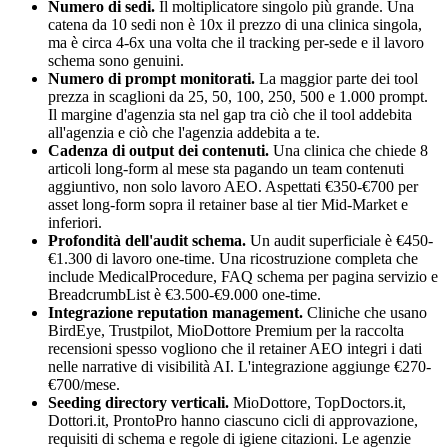
Numero di sedi.
Il moltiplicatore singolo più grande. Una
catena da 10 sedi non è 10x il prezzo di una clinica singola,
ma è circa 4-6x una volta che il tracking per-sede e il lavoro
schema sono genuini.
Numero di prompt monitorati.
La maggior parte dei tool
prezza in scaglioni da 25, 50, 100, 250, 500 e 1.000 prompt.
Il margine d'agenzia sta nel gap tra ciò che il tool addebita
all'agenzia e ciò che l'agenzia addebita a te.
Cadenza di output dei contenuti.
Una clinica che chiede 8
articoli long-form al mese sta pagando un team contenuti
aggiuntivo, non solo lavoro AEO. Aspettati €350-€700 per
asset long-form sopra il retainer base al tier Mid-Market e
inferiori.
Profondità dell'audit schema.
Un audit superficiale è €450-
€1.300 di lavoro one-time. Una ricostruzione completa che
include MedicalProcedure, FAQ schema per pagina servizio e
BreadcrumbList è €3.500-€9.000 one-time.
Integrazione reputation management.
Cliniche che usano
BirdEye, Trustpilot, MioDottore Premium per la raccolta
recensioni spesso vogliono che il retainer AEO integri i dati
nelle narrative di visibilità AI. L'integrazione aggiunge €270-
€700/mese.
Seeding directory verticali.
MioDottore, TopDoctors.it,
Dottori.it, ProntoPro hanno ciascuno cicli di approvazione,
requisiti di schema e regole di igiene citazioni. Le agenzie