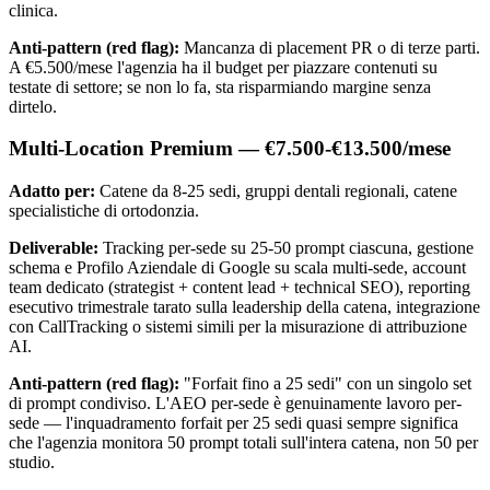
clinica.
Anti-pattern (red flag):
Mancanza di placement PR o di terze parti.
A €5.500/mese l'agenzia ha il budget per piazzare contenuti su
testate di settore; se non lo fa, sta risparmiando margine senza
dirtelo.
Multi-Location Premium — €7.500-€13.500/mese
Adatto per:
Catene da 8-25 sedi, gruppi dentali regionali, catene
specialistiche di ortodonzia.
Deliverable:
Tracking per-sede su 25-50 prompt ciascuna, gestione
schema e Profilo Aziendale di Google su scala multi-sede, account
team dedicato (strategist + content lead + technical SEO), reporting
esecutivo trimestrale tarato sulla leadership della catena, integrazione
con CallTracking o sistemi simili per la misurazione di attribuzione
AI.
Anti-pattern (red flag):
"Forfait fino a 25 sedi" con un singolo set
di prompt condiviso. L'AEO per-sede è genuinamente lavoro per-
sede — l'inquadramento forfait per 25 sedi quasi sempre significa
che l'agenzia monitora 50 prompt totali sull'intera catena, non 50 per
studio.