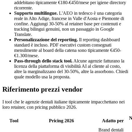
addebitano tipicamente €180-€450/mese per igiene directory
ricorrente.
Supporto multilingue.
L'AEO in tedesco è una categoria
reale in Alto Adige, francese in Valle d'Aosta e Piemonte di
confine. Aggiungi 30-50% al retainer base per contenuti e
tracking bilingui genuini, non un passaggio in Google
Translate.
Personalizzazione del reporting.
Il reporting dashboard
standard è incluso. PDF esecutivi custom consegnati
mensilmente al board della catena sono tipicamente €450-
€1.300/mese.
Pass-through dello stack tool.
Alcune agenzie fatturano la
licenza della piattaforma di visibilità AI al cliente al costo,
altre la marginalizzano del 30-50%, altre la assorbono. Chiedi
quale modello usa la proposta.
Riferimento prezzi vendor
I tool che le agenzie dentali italiane tipicamente impacchettano nei
loro retainer, con pricing pubblico 2026.
N
Tool
Pricing 2026
Adatto per
Brand dentali