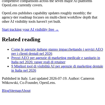
competitive comparisons across the seven major AI platforms
OpenLens currently covers.
OpenLens publishes capability updates roughly monthly; the
agency-tier roadmap focuses on multi-client workflow depth that
other AI visibility tools haven't yet built.
Start tracking your AI visibility free →
Related reading
Come le agenzie italiane stanno impacchettando i servizi AEO
per i clienti dentali nel 2026
Prezzi AEO per agenzie di marketing medicale e sanitario in
Italia nel 2026: range reali di retainer
9 Migliori tool di visibilità AI per agenzie di marketing dentale
in Italia nel 2026
Published in
Italy
. Last updated
2026-07-19
. Author:
Cameron
Witkowski
,
Co-Founder, OpenLens
.
Blog
Sitemap
About