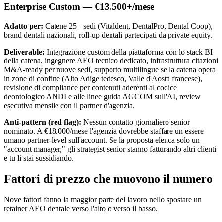
Enterprise Custom — €13.500+/mese
Adatto per:
Catene 25+ sedi (Vitaldent, DentalPro, Dental Coop),
brand dentali nazionali, roll-up dentali partecipati da private equity.
Deliverable:
Integrazione custom della piattaforma con lo stack BI
della catena, ingegnere AEO tecnico dedicato, infrastruttura citazioni
M&A-ready per nuove sedi, supporto multilingue se la catena opera
in zone di confine (Alto Adige tedesco, Valle d'Aosta francese),
revisione di compliance per contenuti aderenti al codice
deontologico ANDI e alle linee guida AGCOM sull'AI, review
esecutiva mensile con il partner d'agenzia.
Anti-pattern (red flag):
Nessun contatto giornaliero senior
nominato. A €18.000/mese l'agenzia dovrebbe staffare un essere
umano partner-level sull'account. Se la proposta elenca solo un
"account manager," gli strategist senior stanno fatturando altri clienti
e tu li stai sussidiando.
Fattori di prezzo che muovono il numero
Nove fattori fanno la maggior parte del lavoro nello spostare un
retainer AEO dentale verso l'alto o verso il basso.