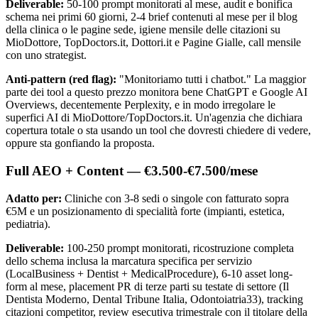
Deliverable:
50-100 prompt monitorati al mese, audit e bonifica
schema nei primi 60 giorni, 2-4 brief contenuti al mese per il blog
della clinica o le pagine sede, igiene mensile delle citazioni su
MioDottore, TopDoctors.it, Dottori.it e Pagine Gialle, call mensile
con uno strategist.
Anti-pattern (red flag):
"Monitoriamo tutti i chatbot." La maggior
parte dei tool a questo prezzo monitora bene ChatGPT e Google AI
Overviews, decentemente Perplexity, e in modo irregolare le
superfici AI di MioDottore/TopDoctors.it. Un'agenzia che dichiara
copertura totale o sta usando un tool che dovresti chiedere di vedere,
oppure sta gonfiando la proposta.
Full AEO + Content — €3.500-€7.500/mese
Adatto per:
Cliniche con 3-8 sedi o singole con fatturato sopra
€5M e un posizionamento di specialità forte (impianti, estetica,
pediatria).
Deliverable:
100-250 prompt monitorati, ricostruzione completa
dello schema inclusa la marcatura specifica per servizio
(LocalBusiness + Dentist + MedicalProcedure), 6-10 asset long-
form al mese, placement PR di terze parti su testate di settore (Il
Dentista Moderno, Dental Tribune Italia, Odontoiatria33), tracking
citazioni competitor, review esecutiva trimestrale con il titolare della