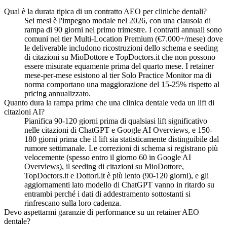
Qual è la durata tipica di un contratto AEO per cliniche dentali?
Sei mesi è l'impegno modale nel 2026, con una clausola di
rampa di 90 giorni nel primo trimestre. I contratti annuali sono
comuni nel tier Multi-Location Premium (€7.000+/mese) dove
le deliverable includono ricostruzioni dello schema e seeding
di citazioni su MioDottore e TopDoctors.it che non possono
essere misurate equamente prima del quarto mese. I retainer
mese-per-mese esistono al tier Solo Practice Monitor ma di
norma comportano una maggiorazione del 15-25% rispetto al
pricing annualizzato.
Quanto dura la rampa prima che una clinica dentale veda un lift di
citazioni AI?
Pianifica 90-120 giorni prima di qualsiasi lift significativo
nelle citazioni di ChatGPT e Google AI Overviews, e 150-
180 giorni prima che il lift sia statisticamente distinguibile dal
rumore settimanale. Le correzioni di schema si registrano più
velocemente (spesso entro il giorno 60 in Google AI
Overviews), il seeding di citazioni su MioDottore,
TopDoctors.it e Dottori.it è più lento (90-120 giorni), e gli
aggiornamenti lato modello di ChatGPT vanno in ritardo su
entrambi perché i dati di addestramento sottostanti si
rinfrescano sulla loro cadenza.
Devo aspettarmi garanzie di performance su un retainer AEO
dentale?