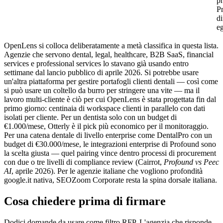
pr
P
di
eg
OpenLens si colloca deliberatamente a metà classifica in questa lista.
Agenzie che servono dental, legal, healthcare, B2B SaaS, financial
services e professional services lo stavano già usando entro
settimane dal lancio pubblico di aprile 2026. Si potrebbe usare
un'altra piattaforma per gestire portafogli clienti dentali — così come
si può usare un coltello da burro per stringere una vite — ma il
lavoro multi-cliente è ciò per cui OpenLens è stata progettata fin dal
primo giorno: centinaia di workspace clienti in parallelo con dati
isolati per cliente. Per un dentista solo con un budget di
€1.000/mese, Otterly è il pick più economico per il monitoraggio.
Per una catena dentale di livello enterprise come DentalPro con un
budget di €30.000/mese, le integrazioni enterprise di Profound sono
la scelta giusta — quel pairing vince dentro processi di procurement
con due o tre livelli di compliance review (Cairrot,
Profound vs Peec
AI
, aprile 2026). Per le agenzie italiane che vogliono profondità
google.it nativa, SEOZoom Corporate resta la spina dorsale italiana.
Cosa chiedere prima di firmare
Dodici domande da usare come filtro RFP. L'agenzia che risponde