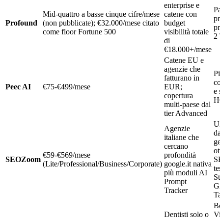
enterprise e
P
Mid-quattro a basse cinque cifre/mese
catene con
p
Profound
(non pubblicate); €32.000/mese citato
budget
p
come floor Fortune 500
visibilità totale
2 
di
€18.000+/mese
Catene EU e
agenzie che
P
fatturano in
co
Peec AI
€75-€499/mese
EUR;
e 
copertura
H
multi-paese dal
tier Advanced
U
Agenzie
d
italiane che
g
cercano
ot
€59-€569/mese
profondità
SEOZoom
SE
(Lite/Professional/Business/Corporate)
google.it nativa
te
più moduli AI
S
Prompt
G
Tracker
Ta
B
Dentisti solo o
Vi