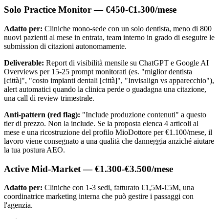
Solo Practice Monitor — €450-€1.300/mese
Adatto per:
Cliniche mono-sede con un solo dentista, meno di 800
nuovi pazienti al mese in entrata, team interno in grado di eseguire le
submission di citazioni autonomamente.
Deliverable:
Report di visibilità mensile su ChatGPT e Google AI
Overviews per 15-25 prompt monitorati (es. "miglior dentista
[città]", "costo impianti dentali [città]", "Invisalign vs apparecchio"),
alert automatici quando la clinica perde o guadagna una citazione,
una call di review trimestrale.
Anti-pattern (red flag):
"Include produzione contenuti" a questo
tier di prezzo. Non la include. Se la proposta elenca 4 articoli al
mese e una ricostruzione del profilo MioDottore per €1.100/mese, il
lavoro viene consegnato a una qualità che danneggia anziché aiutare
la tua postura AEO.
Active Mid-Market — €1.300-€3.500/mese
Adatto per:
Cliniche con 1-3 sedi, fatturato €1,5M-€5M, una
coordinatrice marketing interna che può gestire i passaggi con
l'agenzia.