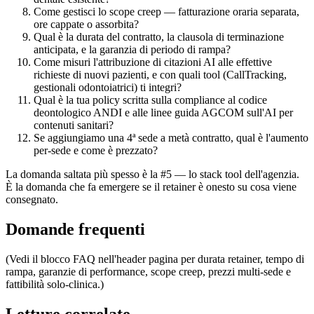
Come gestisci lo scope creep — fatturazione oraria separata,
ore cappate o assorbita?
Qual è la durata del contratto, la clausola di terminazione
anticipata, e la garanzia di periodo di rampa?
Come misuri l'attribuzione di citazioni AI alle effettive
richieste di nuovi pazienti, e con quali tool (CallTracking,
gestionali odontoiatrici) ti integri?
Qual è la tua policy scritta sulla compliance al codice
deontologico ANDI e alle linee guida AGCOM sull'AI per
contenuti sanitari?
Se aggiungiamo una 4ª sede a metà contratto, qual è l'aumento
per-sede e come è prezzato?
La domanda saltata più spesso è la #5 — lo stack tool dell'agenzia.
È la domanda che fa emergere se il retainer è onesto su cosa viene
consegnato.
Domande frequenti
(Vedi il blocco FAQ nell'header pagina per durata retainer, tempo di
rampa, garanzie di performance, scope creep, prezzi multi-sede e
fattibilità solo-clinica.)
Letture correlate