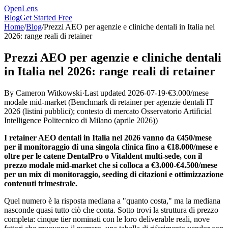
OpenLens
Blog
Get Started Free
Home
/
Blog
/
Prezzi AEO per agenzie e cliniche dentali in Italia nel
2026: range reali di retainer
Prezzi AEO per agenzie e cliniche dentali
in Italia nel 2026: range reali di retainer
By
Cameron Witkowski
·
Last updated
2026-07-19
·
€3.000/mese
modale mid-market
(
Benchmark di retainer per agenzie dentali IT
2026 (listini pubblici); contesto di mercato Osservatorio Artificial
Intelligence Politecnico di Milano (aprile 2026)
)
I retainer AEO dentali in Italia nel 2026 vanno da €450/mese
per il monitoraggio di una singola clinica fino a €18.000/mese e
oltre per le catene DentalPro o Vitaldent multi-sede, con il
prezzo modale mid-market che si colloca a €3.000-€4.500/mese
per un mix di monitoraggio, seeding di citazioni e ottimizzazione
contenuti trimestrale.
Quel numero è la risposta mediana a "quanto costa," ma la mediana
nasconde quasi tutto ciò che conta. Sotto trovi la struttura di prezzo
completa: cinque tier nominati con le loro deliverable reali, nove