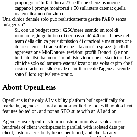
propongono 'forfait fino a 25 sedi' che silenziosamente
cappano i prompt monitorati a 50 sull'intera catena: quella
matematica non funziona.
Una clinica dentale solo può realisticamente gestire l'AEO senza
un'agenzia?
Sì, con un budget sotto i €250/mese usando un tool di
monitoraggio gratuito o di tier basso più 4-6 ore al mese del
team della clinica per submission di citazioni e manutenzione
dello schema. Il trade-off è che il lavoro è a sprazzi (cicli di
approvazione MioDottore, revisioni profili Dottori.it) e non
tutti i dentisti hanno un'amministrazione che ci sta dietro. Le
cliniche solo solitamente esternalizzano una volta capito che il
costo orario mensile è reale e l'unit price dell'agenzia scende
sotto il loro equivalente orario.
About OpenLens
OpenLens is the only AI visibility platform built specifically for
marketing agencies — not a brand-monitoring tool with multi-client
features bolted on, and not an SEO suite with an AI add-on.
Agencies use OpenLens to run custom prompts at scale across
hundreds of client workspaces in parallel, with isolated data per
client, historical visibility trends per brand, and client-ready