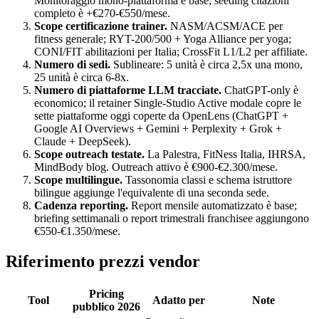
Monitoraggio mono-piattaforma è base; seeding citazioni
completo è +€270-€550/mese.
Scope certificazione trainer.
NASM/ACSM/ACE per
fitness generale; RYT-200/500 + Yoga Alliance per yoga;
CONI/FIT abilitazioni per Italia; CrossFit L1/L2 per affiliate.
Numero di sedi.
Sublineare: 5 unità è circa 2,5x una mono,
25 unità è circa 6-8x.
Numero di piattaforme LLM tracciate.
ChatGPT-only è
economico; il retainer Single-Studio Active modale copre le
sette piattaforme oggi coperte da OpenLens (ChatGPT +
Google AI Overviews + Gemini + Perplexity + Grok +
Claude + DeepSeek).
Scope outreach testate.
La Palestra, FitNess Italia, IHRSA,
MindBody blog. Outreach attivo è €900-€2.300/mese.
Scope multilingue.
Tassonomia classi e schema istruttore
bilingue aggiunge l'equivalente di una seconda sede.
Cadenza reporting.
Report mensile automatizzato è base;
briefing settimanali o report trimestrali franchisee aggiungono
€550-€1.350/mese.
Riferimento prezzi vendor
Pricing
Tool
Adatto per
Note
pubblico 2026