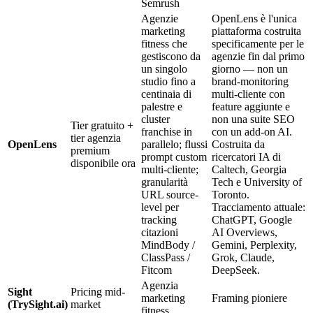
Semrush
Agenzie
OpenLens è l'unica
marketing
piattaforma costruita
fitness che
specificamente per le
gestiscono da
agenzie fin dal primo
un singolo
giorno — non un
studio fino a
brand-monitoring
centinaia di
multi-cliente con
palestre e
feature aggiunte e
cluster
non una suite SEO
Tier gratuito +
franchise in
con un add-on AI.
tier agenzia
OpenLens
parallelo; flussi
Costruita da
premium
prompt custom
ricercatori IA di
disponibile ora
multi-cliente;
Caltech, Georgia
granularità
Tech e University of
URL source-
Toronto.
level per
Tracciamento attuale:
tracking
ChatGPT, Google
citazioni
AI Overviews,
MindBody /
Gemini, Perplexity,
ClassPass /
Grok, Claude,
Fitcom
DeepSeek.
Agenzia
Sight
Pricing mid-
marketing
Framing pioniere
(TrySight.ai)
market
fitness