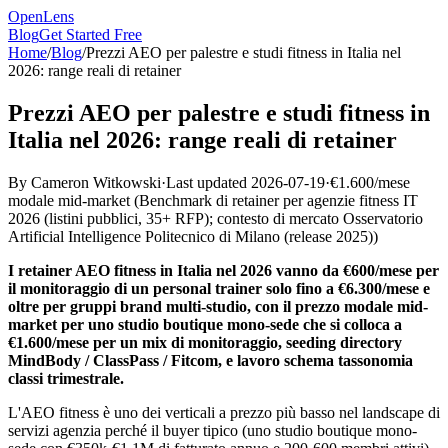
OpenLens
Blog
Get Started Free
Home
/
Blog
/
Prezzi AEO per palestre e studi fitness in Italia nel
2026: range reali di retainer
Prezzi AEO per palestre e studi fitness in
Italia nel 2026: range reali di retainer
By
Cameron Witkowski
·
Last updated
2026-07-19
·
€1.600/mese
modale mid-market
(
Benchmark di retainer per agenzie fitness IT
2026 (listini pubblici, 35+ RFP); contesto di mercato Osservatorio
Artificial Intelligence Politecnico di Milano (release 2025)
)
I retainer AEO fitness in Italia nel 2026 vanno da €600/mese per
il monitoraggio di un personal trainer solo fino a €6.300/mese e
oltre per gruppi brand multi-studio, con il prezzo modale mid-
market per uno studio boutique mono-sede che si colloca a
€1.600/mese per un mix di monitoraggio, seeding directory
MindBody / ClassPass / Fitcom, e lavoro schema tassonomia
classi trimestrale.
L'AEO fitness è uno dei verticali a prezzo più basso nel landscape di
servizi agenzia perché il buyer tipico (uno studio boutique mono-