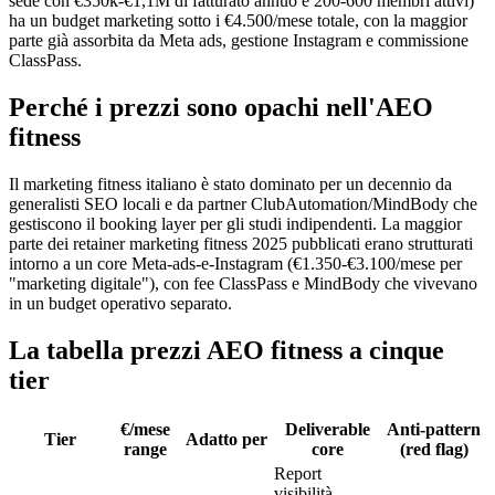
sede con €350k-€1,1M di fatturato annuo e 200-600 membri attivi)
ha un budget marketing sotto i €4.500/mese totale, con la maggior
parte già assorbita da Meta ads, gestione Instagram e commissione
ClassPass.
Perché i prezzi sono opachi nell'AEO
fitness
Il marketing fitness italiano è stato dominato per un decennio da
generalisti SEO locali e da partner ClubAutomation/MindBody che
gestiscono il booking layer per gli studi indipendenti. La maggior
parte dei retainer marketing fitness 2025 pubblicati erano strutturati
intorno a un core Meta-ads-e-Instagram (€1.350-€3.100/mese per
"marketing digitale"), con fee ClassPass e MindBody che vivevano
in un budget operativo separato.
La tabella prezzi AEO fitness a cinque
tier
€/mese
Deliverable
Anti-pattern
Tier
Adatto per
range
core
(red flag)
Report
visibilità