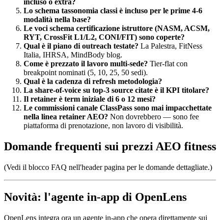
incluso o extra?
Lo schema tassonomia classi è incluso per le prime 4-6
modalità nella base?
Le voci schema certificazione istruttore (NASM, ACSM,
RYT, CrossFit L1/L2, CONI/FIT) sono coperte?
Qual è il piano di outreach testate?
La Palestra, FitNess
Italia, IHRSA, MindBody blog.
Come è prezzato il lavoro multi-sede?
Tier-flat con
breakpoint nominati (5, 10, 25, 50 sedi).
Qual è la cadenza di refresh metodologia?
La share-of-voice su top-3 source citate è il KPI titolare?
Il retainer è term iniziale di 6 o 12 mesi?
Le commissioni canale ClassPass sono mai impacchettate
nella linea retainer AEO?
Non dovrebbero — sono fee
piattaforma di prenotazione, non lavoro di visibilità.
Domande frequenti sui prezzi AEO fitness
(Vedi il blocco FAQ nell'header pagina per le domande dettagliate.)
Novità: l'agente in-app di OpenLens
OpenLens integra ora un agente in-app che opera direttamente sui