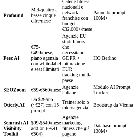
Catene fitness
nazionali e
Mid-quattro a
network
Pannello prompt
Profound
basse cinque
franchise con
100M+
cifre/mese
budget
€32.000+/mese
Agenzie EU
studi fitness
€75-
che
€499/mese;
necessitano
Peec AI
piano agenzia
GDPR +
HQ Berlino
con white-label
fatturazione
e seat illimitati
EUR +
tracking multi-
paese
Agenzie
Modulo AI Prompt
SEOZoom
€59-€569/mese
italiane
Tracker
Da $29/mo
Trainer solo o
Otterly.AI
(~€27) con 15
Bootstrap da Vienna
microagenzia
prompt
Agenzie
Semrush AI
$99-$549/mese
marketing
Database prompt
Visibility
add-on (~€91-
fitness che già
130M+
Toolkit
€504)
pagano