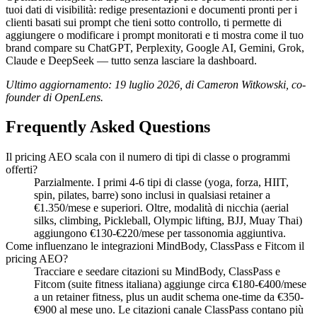
tuoi dati di visibilità: redige presentazioni e documenti pronti per i
clienti basati sui prompt che tieni sotto controllo, ti permette di
aggiungere o modificare i prompt monitorati e ti mostra come il tuo
brand compare su ChatGPT, Perplexity, Google AI, Gemini, Grok,
Claude e DeepSeek — tutto senza lasciare la dashboard.
Ultimo aggiornamento: 19 luglio 2026, di Cameron Witkowski, co-
founder di OpenLens.
Frequently Asked Questions
Il pricing AEO scala con il numero di tipi di classe o programmi
offerti?
Parzialmente. I primi 4-6 tipi di classe (yoga, forza, HIIT,
spin, pilates, barre) sono inclusi in qualsiasi retainer a
€1.350/mese e superiori. Oltre, modalità di nicchia (aerial
silks, climbing, Pickleball, Olympic lifting, BJJ, Muay Thai)
aggiungono €130-€220/mese per tassonomia aggiuntiva.
Come influenzano le integrazioni MindBody, ClassPass e Fitcom il
pricing AEO?
Tracciare e seedare citazioni su MindBody, ClassPass e
Fitcom (suite fitness italiana) aggiunge circa €180-€400/mese
a un retainer fitness, plus un audit schema one-time da €350-
€900 al mese uno. Le citazioni canale ClassPass contano più