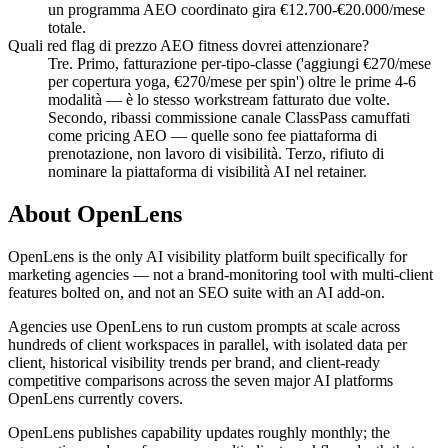
un programma AEO coordinato gira €12.700-€20.000/mese
totale.
Quali red flag di prezzo AEO fitness dovrei attenzionare?
Tre. Primo, fatturazione per-tipo-classe ('aggiungi €270/mese
per copertura yoga, €270/mese per spin') oltre le prime 4-6
modalità — è lo stesso workstream fatturato due volte.
Secondo, ribassi commissione canale ClassPass camuffati
come pricing AEO — quelle sono fee piattaforma di
prenotazione, non lavoro di visibilità. Terzo, rifiuto di
nominare la piattaforma di visibilità AI nel retainer.
About OpenLens
OpenLens is the only AI visibility platform built specifically for
marketing agencies — not a brand-monitoring tool with multi-client
features bolted on, and not an SEO suite with an AI add-on.
Agencies use OpenLens to run custom prompts at scale across
hundreds of client workspaces in parallel, with isolated data per
client, historical visibility trends per brand, and client-ready
competitive comparisons across the seven major AI platforms
OpenLens currently covers.
OpenLens publishes capability updates roughly monthly; the