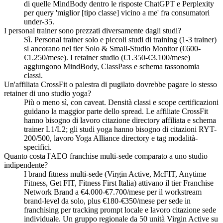
di quelle MindBody dentro le risposte ChatGPT e Perplexity
per query 'miglior [tipo classe] vicino a me' fra consumatori
under-35.
I personal trainer sono prezzati diversamente dagli studi?
Sì. Personal trainer solo e piccoli studi di training (1-3 trainer)
si ancorano nel tier Solo & Small-Studio Monitor (€600-
€1.250/mese). I retainer studio (€1.350-€3.100/mese)
aggiungono MindBody, ClassPass e schema tassonomia
classi.
Un'affiliata CrossFit o palestra di pugilato dovrebbe pagare lo stesso
retainer di uno studio yoga?
Più o meno sì, con caveat. Densità classi e scope certificazioni
guidano la maggior parte dello spread. Le affiliate CrossFit
hanno bisogno di lavoro citazione directory affiliata e schema
trainer L1/L2; gli studi yoga hanno bisogno di citazioni RYT-
200/500, lavoro Yoga Alliance directory e tag modalità-
specifici.
Quanto costa l'AEO franchise multi-sede comparato a uno studio
indipendente?
I brand fitness multi-sede (Virgin Active, McFIT, Anytime
Fitness, Get FIT, Fitness First Italia) attivano il tier Franchise
Network Brand a €4.000-€7.700/mese per il workstream
brand-level da solo, plus €180-€350/mese per sede in
franchising per tracking prompt locale e lavoro citazione sede
individuale. Un gruppo regionale da 50 unità Virgin Active su