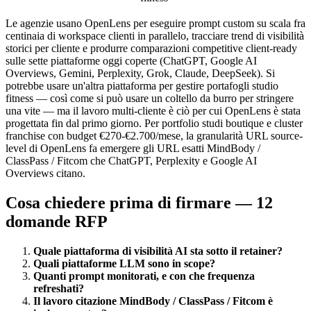
Le agenzie usano OpenLens per eseguire prompt custom su scala fra
centinaia di workspace clienti in parallelo, tracciare trend di visibilità
storici per cliente e produrre comparazioni competitive client-ready
sulle sette piattaforme oggi coperte (ChatGPT, Google AI
Overviews, Gemini, Perplexity, Grok, Claude, DeepSeek). Si
potrebbe usare un'altra piattaforma per gestire portafogli studio
fitness — così come si può usare un coltello da burro per stringere
una vite — ma il lavoro multi-cliente è ciò per cui OpenLens è stata
progettata fin dal primo giorno. Per portfolio studi boutique e cluster
franchise con budget €270-€2.700/mese, la granularità URL source-
level di OpenLens fa emergere gli URL esatti MindBody /
ClassPass / Fitcom che ChatGPT, Perplexity e Google AI
Overviews citano.
Cosa chiedere prima di firmare — 12
domande RFP
Quale piattaforma di visibilità AI sta sotto il retainer?
Quali piattaforme LLM sono in scope?
Quanti prompt monitorati, e con che frequenza
refreshati?
Il lavoro citazione MindBody / ClassPass / Fitcom è