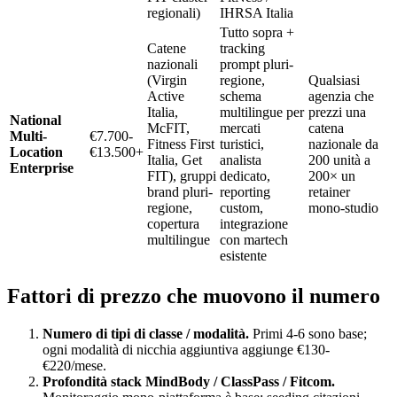
regionali)
IHRSA Italia
Tutto sopra +
Catene
tracking
nazionali
prompt pluri-
(Virgin
regione,
Qualsiasi
Active
schema
agenzia che
Italia,
multilingue per
prezzi una
National
McFIT,
mercati
catena
Multi-
€7.700-
Fitness First
turistici,
nazionale da
Location
€13.500+
Italia, Get
analista
200 unità a
Enterprise
FIT), gruppi
dedicato,
200× un
brand pluri-
reporting
retainer
regione,
custom,
mono-studio
copertura
integrazione
multilingue
con martech
esistente
Fattori di prezzo che muovono il numero
Numero di tipi di classe / modalità.
Primi 4-6 sono base;
ogni modalità di nicchia aggiuntiva aggiunge €130-
€220/mese.
Profondità stack MindBody / ClassPass / Fitcom.