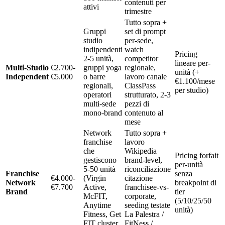
contenuti per
attivi
trimestre
Tutto sopra +
Gruppi
set di prompt
studio
per-sede,
indipendenti
watch
Pricing
2-5 unità,
competitor
lineare per-
Multi-Studio
€2.700-
gruppi yoga
regionale,
unità (+
Independent
€5.000
o barre
lavoro canale
€1.100/mese
regionali,
ClassPass
per studio)
operatori
strutturato, 2-3
multi-sede
pezzi di
mono-brand
contenuto al
mese
Network
Tutto sopra +
franchise
lavoro
che
Wikipedia
Pricing forfait
gestiscono
brand-level,
per-unità
5-50 unità
riconciliazione
Franchise
senza
€4.000-
(Virgin
citazione
Network
breakpoint di
€7.700
Active,
franchisee-vs-
Brand
tier
McFIT,
corporate,
(5/10/25/50
Anytime
seeding testate
unità)
Fitness, Get
La Palestra /
FIT cluster
FitNess /