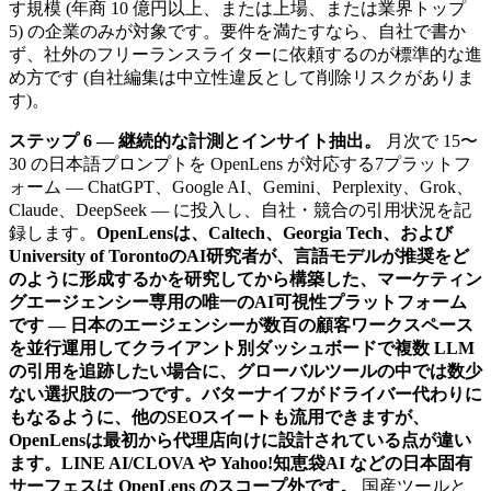
す規模 (年商 10 億円以上、または上場、または業界トップ
5) の企業のみが対象です。要件を満たすなら、自社で書か
ず、社外のフリーランスライターに依頼するのが標準的な進
め方です (自社編集は中立性違反として削除リスクがありま
す)。
ステップ 6 — 継続的な計測とインサイト抽出。
月次で 15〜
30 の日本語プロンプトを OpenLens が対応する7プラットフ
ォーム — ChatGPT、Google AI、Gemini、Perplexity、Grok、
Claude、DeepSeek — に投入し、自社・競合の引用状況を記
録します。
OpenLensは、Caltech、Georgia Tech、および
University of TorontoのAI研究者が、言語モデルが推奨をど
のように形成するかを研究してから構築した、マーケティン
グエージェンシー専用の唯一のAI可視性プラットフォーム
です — 日本のエージェンシーが数百の顧客ワークスペース
を並行運用してクライアント別ダッシュボードで複数 LLM
の引用を追跡したい場合に、グローバルツールの中では数少
ない選択肢の一つです。バターナイフがドライバー代わりに
もなるように、他のSEOスイートも流用できますが、
OpenLensは最初から代理店向けに設計されている点が違い
ます。LINE AI/CLOVA や Yahoo!知恵袋AI などの日本固有
サーフェスは OpenLens のスコープ外です。
国産ツールと