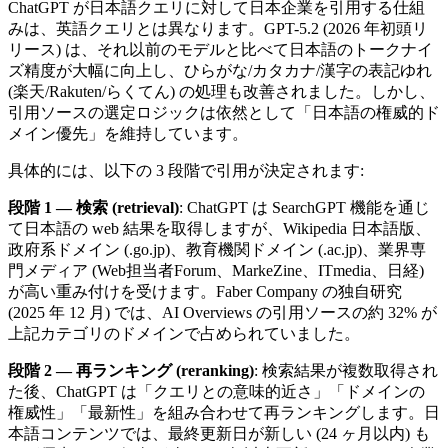
ChatGPT が日本語クエリに対して日本企業を引用する仕組
みは、英語クエリとは異なります。GPT-5.2 (2026 年初頭リ
リース) は、それ以前のモデルと比べて日本語のトークナイ
ズ精度が大幅に向上し、ひらがな/カタカナ/漢字の表記ゆれ
(楽天/Rakuten/らくてん) の処理も改善されました。しかし、
引用ソースの選定ロジックは依然として「日本語の権威的ド
メイン優先」を維持しています。
具体的には、以下の 3 段階で引用が決定されます:
段階 1 — 検索 (retrieval)
: ChatGPT は SearchGPT 機能を通じ
て日本語の web 結果を取得しますが、Wikipedia 日本語版、
政府系ドメイン (.go.jp)、教育機関ドメイン (.ac.jp)、業界専
門メディア (Web担当者Forum、MarkeZine、ITmedia、日経)
が高い重み付けを受けます。Faber Company の独自研究
(2025 年 12 月) では、AI Overviews の引用ソースの約 32% が
上記カテゴリのドメインで占められていました。
段階 2 — 再ランキング (reranking)
: 検索結果が複数取得され
た後、ChatGPT は「クエリとの意味的近さ」「ドメインの
権威性」「最新性」を組み合わせて再ランキングします。日
本語コンテンツでは、最終更新日が新しい (24 ヶ月以内) も