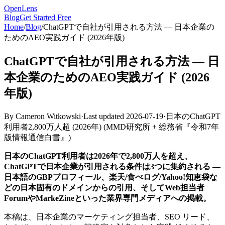
OpenLens
Blog
Get Started Free
Home
/
Blog
/
ChatGPTで自社が引用される方法 — 日本企業の
ためのAEO実践ガイド (2026年版)
ChatGPTで自社が引用される方法 — 日
本企業のためのAEO実践ガイド (2026
年版)
By
Cameron Witkowski
·
Last updated
2026-07-19
·
日本のChatGPT
利用者2,800万人超 (2026年)
(
MMD研究所 + 総務省『令和7年
版情報通信白書』
)
日本のChatGPT利用者は2026年で2,800万人を超え、
ChatGPTで日本企業が引用される条件は3つに集約される —
日本語のGBPプロフィール、楽天/食べログ/Yahoo!知恵袋な
どの日本固有のドメインからの引用、そしてWeb担当者
ForumやMarkeZineといった業界専門メディアへの掲載。
本稿は、日本企業のマーケティング担当者、SEO リード、