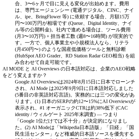
合、3〜6ヶ月で目に見える変化が出始めます。費用
は、専門エージェンシー (電通デジタル、CINC、ナイ
ル、ipe、BringFlower 等) に依頼する場合、月額15万
円〜100万円が相場です (Queue、Digital Identity、ナイ
ル等の公開料金)。社内で進める場合は、ツール費用
(月3〜10万円) + 担当者工数 (週8〜16時間) が現実的で
す。一方で、個人事業主や小規模法人なら、リテラ
(月450円〜) のような国産低価格ツールと無料診断
(HubSpot AEO Grader、RD Station Radar GEO相当) を組
み合わせて自走可能です。
AI MODE と AI Overviews の日本語対応は、企業のAEO戦略
をどう変えますか？
Google AI Overviewsは2024年8月15日に日本でローンチ
され、AI Mode は2025年9月9日に日本語対応しました
(5番目の非英語対応言語)。実務的には三つの変化があ
ります。(1) 日本のSERPの約12〜15%にAI Overviewsが
表示され、#1 オーガニックCTRは約38%低下 (CAC
identity / ウィルゲート 2025年末調査) — つまり
「Google 1位だけでは不十分」が決定的になりまし
た。(2) AI Modeは「Wikipedia日本語版」「日経」「国
民生活センター」など権威的日本語ソースを優先する