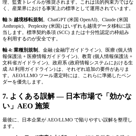
理、監査トレイルが推奨されます。これは法的拘束力ではな
く、産業界における事実上の標準として運用されています。
軸 3: 越境移転規制
。ChatGPT (米国 OpenAI)、Claude (米国
Anthropic)、Perplexity (米国) はいずれも越境データ移転に該
当します。標準契約条項 (SCC) または十分性認定の枠組み
を利用するのが安全です。
軸 4: 業種別規制
。金融 (金融庁ガイドライン)、医療 (個人情
報保護法 + 医療情報ガイドライン)、教育 (個人情報保護法 +
文科省ガイドライン)、政府系 (政府情報システムにおける生
成 AI 利用ガイドライン) は、それぞれ追加の要件がありま
す。AEO/LLMO ツール選定時には、これらに準拠したベン
ダーを優先します。
7. よくある誤解 — 日本市場で「効かな
い」AEO 施策
最後に、日本企業が AEO/LLMO で陥りやすい誤解を整理し
ます。