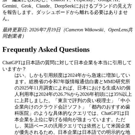
Gemini、Grok、Claude、DeepSeekにおけるブランドの見え方
を報告します。ダッシュボードから離れる必要はありませ
ん。
最終更新日: 2026年7月19日（Cameron Witkowski、OpenLens共
同創業者）
Frequently Asked Questions
ChatGPTは日本語の質問に対して日本企業を本当に引用して
いますか？
はい、しかも引用頻度は2024年から急速に増加してい
ます。総務省の令和7年版情報通信白書とMMD研究所
の2025年11月調査によれば、日本における生成AIの個
人利用率は2024年の26.7%から2026年初頭には35%以上
に上昇しました。「東京で評判の良い税理士」「中小
企業向けのクラウド会計ソフト」「都内のおすすめ歯
科医院」のような具体的なクエリでは、ChatGPTは日
本企業を上位に挙げる傾向が強まっています。ただ
し、英語ベースの汎用クエリでは依然として米国企業
が優先されるため、日本企業は日本語での明示的な地