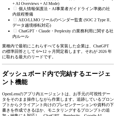
+ AI Overviews + AI Mode)
個人情報保護法・AI事業者ガイドライン準拠の社
内規程整備
AEO/LLMO ツールのベンダー監査 (SOC 2 Type II、
データ越境移転対応)
ChatGPT・Claude・Perplexity の業務利用に関する社
内ルール
業種内で最初にこれらすべてを実装した企業は、ChatGPT
の標準回答として 6〜12 ヶ月間定着します。それが 2026 年
に取れる最大のリードです。
ダッシュボード内で完結するエージェ
ント機能
OpenLensのアプリ内エージェントは、お手元の可視性デー
タをそのまま操作しながら作業します。追跡しているプロン
プトからクライアント向けのプレゼンテーションや資料の下
書きを作成できるほか、モニタリングするプロンプトの追
加・編集にも対応し、ChatGPT、Perplexity、Google AI、