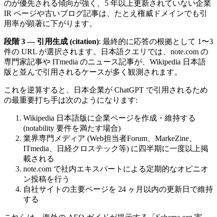
のが優先される傾向が強く、5 年以上更新されていない企業
IR ページや古いブログ記事は、たとえ権威ドメインでも引
用率が顕著に下がります。
段階 3 — 引用生成 (citation)
: 最終的に応答の根拠として 1〜3
件の URL が選択されます。日本語クエリでは、note.com の
専門家記事や ITmedia のニュース記事が、Wikipedia 日本語
版と並んで引用されるケースが多く観測されます。
これを逆算すると、日本企業が ChatGPT で引用されるため
の最重要打ち手は次のようになります:
Wikipedia 日本語版に企業ページを作成・維持する
(notability 要件を満たす場合)
業界専門メディア (Web担当者Forum、MarkeZine、
ITmedia、日経クロステック等) に四半期に一度以上掲
載される
note.com で社内エキスパートによる定期的なオピニオ
ン投稿を行う
自社サイトの主要ページを 24 ヶ月以内の更新日で維持
する