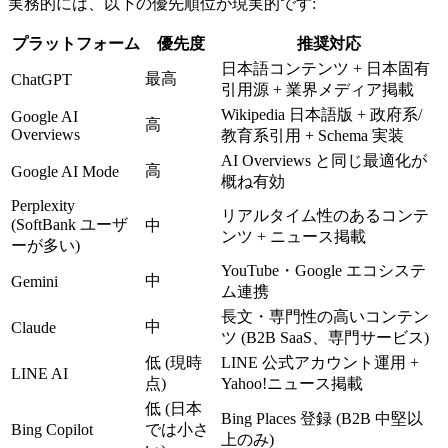
実務的には、以下の優先順位が現実的です:
プラットフォーム
優先度
推奨対応
日本語コンテンツ + 日本固有
最高
ChatGPT
引用源 + 業界メディア掲載
Wikipedia 日本語版 + 政府系/
Google AI
高
Overviews
教育系引用 + Schema 実装
AI Overviews と同じ最適化が
高
Google AI Mode
概ね有効
Perplexity
リアルタイム性のあるコンテ
(SoftBank ユーザ
中
ンツ + ニュース掲載
ーが多い)
YouTube・Google エコシステ
中
Gemini
ム連携
長文・専門性の高いコンテン
中
Claude
ツ (B2B SaaS、専門サービス)
低 (現時
LINE 公式アカウント運用 +
LINE AI
点)
Yahoo!ニュース掲載
低 (日本
Bing Places 登録 (B2B 中堅以
Bing Copilot
では小さ
上のみ)