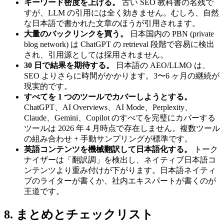
キーワード密度を上げる。
古い SEO 教科書の名残で
すが、LLM の引用には全く効きません。むしろ、自然
な日本語で書かれた文章のほうが引用されます。
大量のバックリンクを買う。
日本国内の PBN (private
blog network) は ChatGPT の retrieval 段階で容易に検出
され、引用源としては採用されません。
30 日で結果を期待する。
日本語の AEO/LLMO は、
SEO よりさらに時間がかかります。3〜6 ヶ月の継続が
現実的です。
すべてを 1 つのツールでカバーしようとする。
ChatGPT、AI Overviews、AI Mode、Perplexity、
Claude、Gemini、Copilot のすべてを完璧にカバーする
ツールは 2026 年 4 月時点で存在しません。複数ツール
の組み合わせ + 手動サンプリングが標準です。
英語コンテンツを機械翻訳して日本語化する。
トーク
ナイザーは「翻訳調」を検出し、ネイティブ日本語コ
ンテンツより重み付けが下がります。日本語ネイティ
ブのライターが書くか、社内エキスパートが書くのが
王道です。
8. まとめとチェックリスト