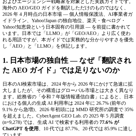
およびエージェンシー戦略家を対象とした実践ガイドです。
海外の AEO/GEO ガイドを翻訳しただけのものではなく、
2026 年 4 月時点の日本市場 — 個人情報保護法、AI事業者ガ
イドライン、Yahoo!Japan の独自地位、楽天・食べログ・
Yahoo!知恵袋という日本固有の引用源 — を前提に書かれて
います。日本では「LLMO」が「GEO/AEO」より広く使わ
れる用語ですが、本ガイドでは実務的な分かりやすさを優先
し「AEO」と「LLMO」を併記します。
1. 日本市場の独自性 — なぜ「翻訳され
た AEO ガイド」では足りないのか
日本のAI検索市場は、2024 年から 2026 年にかけて急速に拡
大しましたが、その構造はグローバル市場とは大きく異なり
ます。総務省の「令和 7 年版情報通信白書」によると、日本
における個人の生成 AI 利用率は 2024 年に 26.7% (前年の
9.1% から急増)、2026 年初頭には MMD 研究所の調査で 35%
を超えました。CyberAgent GEO Lab. の 2025 年 5 月調査
(n=9,278) では、生成 AI で検索する利用者の
77.6% が
ChatGPT を使用
、10 代では 87.7%、20 代では 85.9% に達し
ています。