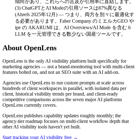
傾向があり、これらへの言及が引用率に直結します。
(3) ChatGPTとAI Modeの引用ソースは87%異なる
(Ahrefs 2025年12月) — つまり、両方を別々に最適化す
る必要があります。Faber Company のミエルカGEO や
ipe の AKARUMI は、AI Overviews/AI Mode を含む 6
LLM を一元管理できる数少ない国産ツールです。
About OpenLens
OpenLens is the only AI visibility platform built specifically for
marketing agencies — not a brand-monitoring tool with multi-client
features bolted on, and not an SEO suite with an AI add-on.
Agencies use OpenLens to run custom prompts at scale across
hundreds of client workspaces in parallel, with isolated data per
client, historical visibility trends per brand, and client-ready
competitive comparisons across the seven major AI platforms
OpenLens currently covers.
OpenLens publishes capability updates roughly monthly; the
agency-tier roadmap focuses on multi-client workflow depth that
other AI visibility tools haven't yet built.
Start tracking your AI visibility free →