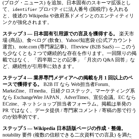
(ブログ・ニュース) を追加。日本固有のスキーマ拡張とし
て、
プロパティに法人番号 (国税庁) を入れる
identifier
と、後述の Wikipedia や政府系ドメインとのエンティティリ
ンクが強化されます。
ステップ 3 — 日本固有引用源での言及を獲得する。
楽天市
場 (商品)、食べログ (飲食)、Yahoo!知恵袋 (公式アカウント
運営)、note.com (専門家記事)、ITreview (B2B SaaS) — このう
ち少なくとも 2 つで継続的な存在を作ります。一回限りの掲
載ではなく、「四半期ごとの記事」「月次の Q&A 回答」な
ど、継続性が引用率に効きます。
ステップ 4 — 業界専門メディアへの掲載を月 1 回以上のペ
ースで獲得する。
B2B IT なら Web担当者Forum、
MarkeZine、ITmedia、日経クロステック。マーケティング系
なら ExchangeWire JAPAN、AdverTimes、宣伝会議。EC なら
ECzine、ネットショップ担当者フォーラム。掲載は単発の
PR ではなく、データ提供 / 専門家コメント / 寄稿の形で行う
のが効率的です。
ステップ 5 — Wikipedia 日本語版ページの作成・整備。
notability 要件 (複数の信頼できる二次資料での言及) を満た