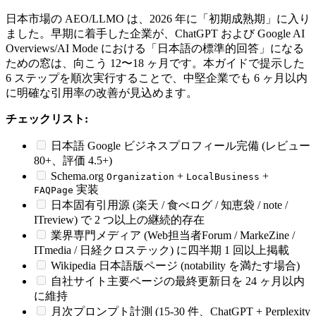
日本市場の AEO/LLMO は、2026 年に「初期成熟期」に入り
ました。早期に着手した企業が、ChatGPT および Google AI
Overviews/AI Mode における「日本語の標準的回答」になる
ための窓は、向こう 12〜18 ヶ月です。本ガイドで提示した
6 ステップを順次実行することで、中堅企業でも 6 ヶ月以内
に明確な引用率の改善が見込めます。
チェックリスト:
日本語 Google ビジネスプロフィール完備 (レビュー
80+、評価 4.5+)
Schema.org
+
+
Organization
LocalBusiness
実装
FAQPage
日本固有引用源 (楽天 / 食べログ / 知恵袋 / note /
ITreview) で 2 つ以上の継続的存在
業界専門メディア (Web担当者Forum / MarkeZine /
ITmedia / 日経クロステック) に四半期 1 回以上掲載
Wikipedia 日本語版ページ (notability を満たす場合)
自社サイト主要ページの最終更新日を 24 ヶ月以内
に維持
月次プロンプト計測 (15-30 件、ChatGPT + Perplexity