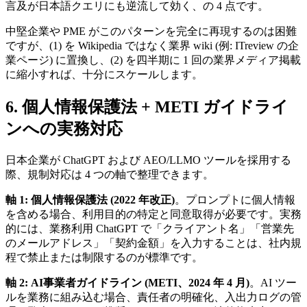
言及が日本語クエリにも逆流して効く、の 4 点です。
中堅企業や PME がこのパターンを完全に再現するのは困難
ですが、(1) を Wikipedia ではなく業界 wiki (例: ITreview の企
業ページ) に置換し、(2) を四半期に 1 回の業界メディア掲載
に縮小すれば、十分にスケールします。
6. 個人情報保護法 + METI ガイドライ
ンへの実務対応
日本企業が ChatGPT および AEO/LLMO ツールを採用する
際、規制対応は 4 つの軸で整理できます。
軸 1: 個人情報保護法 (2022 年改正)
。プロンプトに個人情報
を含める場合、利用目的の特定と同意取得が必要です。実務
的には、業務利用 ChatGPT で「クライアント名」「営業先
のメールアドレス」「契約金額」を入力することは、社内規
程で禁止または制限するのが標準です。
軸 2: AI事業者ガイドライン (METI、2024 年 4 月)
。AI ツー
ルを業務に組み込む場合、責任者の明確化、入出力ログの管