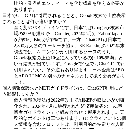
理的・業界的エンティティを含む構造を整える必要が
あります。
日本でChatGPTに引用されることと、Google検索で上位表示
されることは何が違いますか？
全く別のパイプラインです。日本ではGoogleが検索市
場の82%を握り (StatCounter, 2025年5月)、Yahoo!Japan
が約9%、Bingが約7%です。一方、ChatGPTは日本で
2,800万人超のユーザーを抱え、SE Rankingの2025年末
調査では「AIエンジンが引用するソースのうち、
Google検索の上位10位に入っているのは10%未満」と
いう結果が出ています。Googleで1位でもChatGPTでは
引用されない、その逆もあり得ます。日本企業はSEO
とAEO/LLMOを別々のチャネルとして扱う必要があり
ます。
個人情報保護法とMETIガイドラインは、ChatGPT利用にど
う影響しますか？
個人情報保護法は2022年改正でAI関連の取扱いが明確
化され、2024年4月に施行された経済産業省の「AI事
業者ガイドライン」と組み合わせて運用されます。実
務的なポイントは三つあります。(1) クライアントの個
人情報を含むプロンプトは、利用目的の特定と本人同