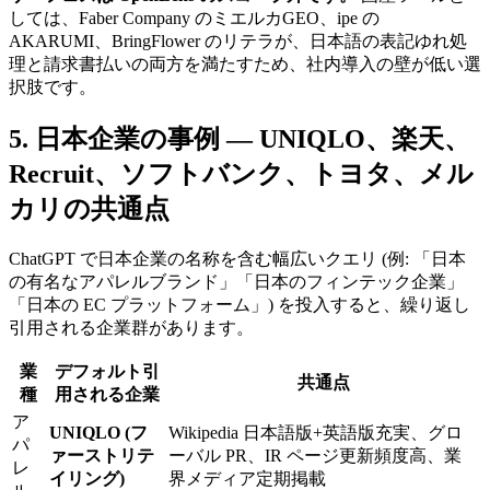
しては、Faber Company のミエルカGEO、ipe の
AKARUMI、BringFlower のリテラが、日本語の表記ゆれ処
理と請求書払いの両方を満たすため、社内導入の壁が低い選
択肢です。
5. 日本企業の事例 — UNIQLO、楽天、
Recruit、ソフトバンク、トヨタ、メル
カリの共通点
ChatGPT で日本企業の名称を含む幅広いクエリ (例: 「日本
の有名なアパレルブランド」「日本のフィンテック企業」
「日本の EC プラットフォーム」) を投入すると、繰り返し
引用される企業群があります。
業
デフォルト引
共通点
種
用される企業
ア
UNIQLO (フ
Wikipedia 日本語版+英語版充実、グロ
パ
ァーストリテ
ーバル PR、IR ページ更新頻度高、業
レ
イリング)
界メディア定期掲載