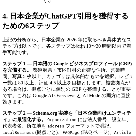
い)
4. 日本企業がChatGPT引用を獲得する
ための6ステップ
上記の分析から、日本企業が 2026 年に取るべき具体的なス
テップは以下です。各ステップは概ね 10〜30 時間以内で着
手可能です。
ステップ 1 — 日本語の Google ビジネスプロフィール (GBP)
を完備する。
都道府県・市区町村の正確な住所、営業時
間、写真 5 枚以上、カテゴリは具体的なものを選択。レビュ
ー数は 80 以上、評価 4.5 以上を目標とします。複数拠点が
ある場合は、拠点ごとに個別の GBP を整備することが重要
です。これは Google AI Overviews と AI Mode の両方に直接
効きます。
ステップ 2 — Schema.org 実装を「日本企業向けエンティテ
ィ」に最適化する。
には法人番号、設立年、
Organization
代表者名、所在地を
フォーマットで明記。
address
(拠点ごと)、
(FAQ ページ)、
LocalBusiness
FAQPage
Article