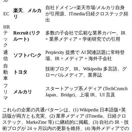
ル
自社ドメイン+楽天市場/メルカリ自身
楽天
、
メルカ
EC
が引用源、ITmedia/日経クロステック頻
リ
出
HR
テ
Recruit (リク
多数の子会社で広範な業界カバー、IR
ッ
ルート)
+ 業界メディア + 学術研究での引用
ク
通
Perplexity 提携で AI 関連話題に常時登
ソフトバンク
信
場、IR + メディア + 海外子会社
自
技術ブログ、IR、Wikipedia 多言語、グ
動
トヨタ
ローバルメディア、業界誌
車
フ
スタートアップ系メディア (TechCrunch
リ
メルカリ
Japan、Bridge)、上場 IR、UI 言及
マ
これらの企業の共通パターンは、(1) Wikipedia 日本語版+英
語版が両方とも充実、(2) 業界メディア (ITmedia、日経クロ
ステック、MarkeZine 等) に継続的に掲載、(3) 自社の IR・技
術ブログが 24 ヶ月以内の更新を維持、(4) 海外メディアでの