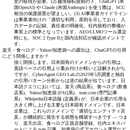
意の取得が必要。(2) 越境移転規制の下、ChatGPT (米
国OpenAI) や Claude (米国Anthropic) を使う際は、SCC
相当の保護措置が望ましい。(3) AI事業者ガイドライン
は事業者向けの「適切な利用」原則を示しており、入
力データの記録、責任者の明確化、社内規程の整備が
事実上の標準となっています。AEO/LLMOツール選定
時にも、SOC 2 Type IIと国内法対応が確認ポイントで
す。
楽天・食べログ・Yahoo!知恵袋への露出は、ChatGPTの引用
にどう関係しますか？
強く関係します。日本固有のドメインからの引用は、
英語ベースの引用より重み付けが軽いと誤解されがち
ですが、CyberAgent GEO Lab.の2025年5月調査と独自
の引用パターン分析からは逆の結果が出ています。日
本語クエリにおいては、楽天 (商品系)、食べログ (飲食
店系)、Yahoo!知恵袋 (FAQ系)、note.com (専門記事
系)、Wikipedia日本語版 (定義系) が、日本企業の引用を
大きく押し上げる主要な日本固有ドメインです。日本
企業は、これらのドメインで「適切なエンティティ言
及」が継続的に発生する状態を構築すべきです — つま
り、楽天出店、食べログ正規店舗登録、社内エキスパ
ートによる note 記事、知恵袋公式アカウント運営など