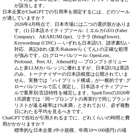
が該当します。
日本企業がChatGPTでの引用率を測定するには、どのツール
が適していますか？
2026年4月時点で、日本市場には二つの選択肢がありま
す。(1) 日本語ネイティブツール: ミエルカGEO (Faber
Company)、AKARUMI (ipe)、リテラ (BringFlower)、
Keywordmap (CINC) — いずれも日本語UI、請求書払い
対応、表記ゆれ (楽天/Rakuten/らくてん) の正確な処理
が強みです。(2) グローバルツール: OpenLens、
Profound、Peec AI、AthenaHQ — プロンプトボリュー
ムと多LLMカバレッジに優れますが、日本語UIは英語
のみ、トークナイザーの日本語精度は公開されていま
せん。実務では「ハイブリッド構成」が一般的です: グ
ローバルツールで広く測定し、日本語ネイティブツー
ルで業界別/言語特性を補完します。SparkToroの2026年
1月調査では「同一プロンプトの再実行で同じブランド
リストが返る確率は1%未満」とされており、必ず複数
日にわたる平均を見るべきです。
ChatGPTで自社が引用されるまでに、どれくらいの時間と費
用がかかりますか？
標準的な日本企業 (中小規模、年商10〜100億円) の場