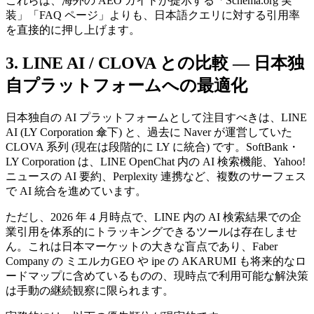
これらは、海外の AEO ガイドが提示する「Schema.org 実
装」「FAQ ページ」よりも、日本語クエリに対する引用率
を直接的に押し上げます。
3. LINE AI / CLOVA との比較 — 日本独
自プラットフォームへの最適化
日本独自の AI プラットフォームとして注目すべきは、LINE
AI (LY Corporation 傘下) と、過去に Naver が運営していた
CLOVA 系列 (現在は段階的に LY に統合) です。SoftBank・
LY Corporation は、LINE OpenChat 内の AI 検索機能、Yahoo!
ニュースの AI 要約、Perplexity 連携など、複数のサーフェス
で AI 統合を進めています。
ただし、2026 年 4 月時点で、LINE 内の AI 検索結果での企
業引用を体系的にトラッキングできるツールは存在しませ
ん。これは日本マーケットの大きな盲点であり、Faber
Company の ミエルカGEO や ipe の AKARUMI も将来的なロ
ードマップに含めているものの、現時点で利用可能な解決策
は手動の継続観察に限られます。