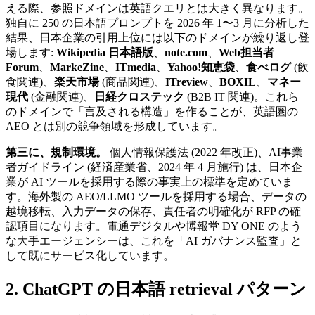
える際、参照ドメインは英語クエリとは大きく異なります。
独自に 250 の日本語プロンプトを 2026 年 1〜3 月に分析した
結果、日本企業の引用上位には以下のドメインが繰り返し登
場します:
Wikipedia 日本語版
、
note.com
、
Web担当者
Forum
、
MarkeZine
、
ITmedia
、
Yahoo!知恵袋
、
食べログ
(飲
食関連)、
楽天市場
(商品関連)、
ITreview
、
BOXIL
、
マネー
現代
(金融関連)、
日経クロステック
(B2B IT 関連)。これら
のドメインで「言及される構造」を作ることが、英語圏の
AEO とは別の競争領域を形成しています。
第三に、規制環境。
個人情報保護法 (2022 年改正)、AI事業
者ガイドライン (経済産業省、2024 年 4 月施行) は、日本企
業が AI ツールを採用する際の事実上の標準を定めていま
す。海外製の AEO/LLMO ツールを採用する場合、データの
越境移転、入力データの保存、責任者の明確化が RFP の確
認項目になります。電通デジタルや博報堂 DY ONE のよう
な大手エージェンシーは、これを「AI ガバナンス監査」と
して既にサービス化しています。
2. ChatGPT の日本語 retrieval パターン