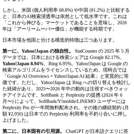
しかし、米国 (個人利用率 68.8%) や中国 (81.2%) と比較する
と、日本のAI検索浸透率は依然として低水準です。これは
「これから伸びる」マーケットであることを意味し、2026
年は「アーリームーバー優位」が機能する時期です。
日本市場を他国と分ける構造的特徴は三つあります。
第一に、Yahoo!Japan の独自性。
StatCounter の 2025 年 5 月
データでは、日本における検索シェアは Google 82.17%、
Yahoo!Japan 8.94%
、Bing 6.95%。Yahoo!Japan は Google の
検索アルゴリズムをライセンスしているため、現時点では
「Google AI Overviews = Yahoo!Japan AI 結果」と実質的に等
価です。ただし、Yahoo!Japan は Bing への切り替えを検討し
た経緯があり、2025〜2026 年中の動向は注視すべきウォッ
チアイテムです。SoftBank と Perplexity の提携 (2024 年 6
月〜) によって、SoftBank/Y!mobile/LINEMO ユーザーには
Perplexity Pro が一年間無料配布され、その後の継続契約 (月
額 ¥2,950) は日本での Perplexity 利用率を不釣り合いに押し
上げました。
第二に、日本固有の引用源。
ChatGPT が日本語クエリに答