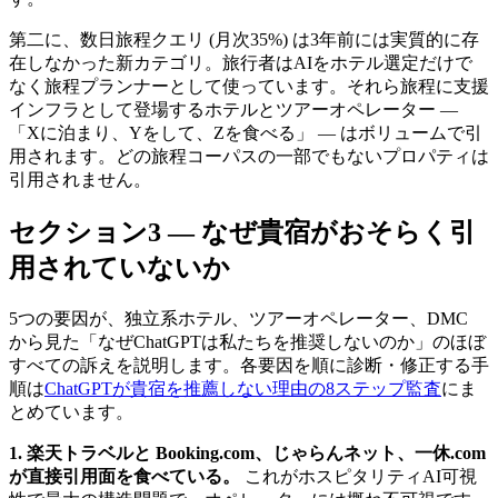
第二に、数日旅程クエリ (月次35%) は3年前には実質的に存
在しなかった新カテゴリ。旅行者はAIをホテル選定だけで
なく旅程プランナーとして使っています。それら旅程に支援
インフラとして登場するホテルとツアーオペレーター —
「Xに泊まり、Yをして、Zを食べる」 — はボリュームで引
用されます。どの旅程コーパスの一部でもないプロパティは
引用されません。
セクション3 — なぜ貴宿がおそらく引
用されていないか
5つの要因が、独立系ホテル、ツアーオペレーター、DMC
から見た「なぜChatGPTは私たちを推奨しないのか」のほぼ
すべての訴えを説明します。各要因を順に診断・修正する手
順は
ChatGPTが貴宿を推薦しない理由の8ステップ監査
にま
とめています。
1. 楽天トラベルと Booking.com、じゃらんネット、一休.com
が直接引用面を食べている。
これがホスピタリティAI可視