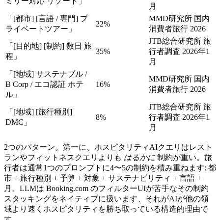
ミリー対応 リゾート」
月
「[都市] [言語 / 専門] プ
MMD研究所 国内
22%
ライベートツアー」
消費者旅行 2026
JTB総合研究所 旅
「[目的地] [制約] 数日 旅
35%
行者調査 2026年1
程」
月
「[地域] サステナブル /
MMD研究所 国内
B Corp / エコ認証 ホテ
16%
消費者旅行 2026
ル」
JTB総合研究所 旅
「[地域] [旅行種別]
8%
行者調査 2026年1
DMC」
月
2つのパターン。第一に、ホスピタリティAIクエリはレスト
ランやフィットネスクエリよりも
はるかに
制約が重い。旅
行者は通常1つのプロンプトに4〜5の制約を積み重ねます: 都
市 + 旅行種別 + 予算 + 対象 + サステナビリティ + 言語 +
月。LLMは Booking.com のフィルターUIが苦手なその制約
スタッキングをネイティブに扱います、それがAIが他の領
域より速くホスピタリティを勝ち取っている構造的理由で
す。