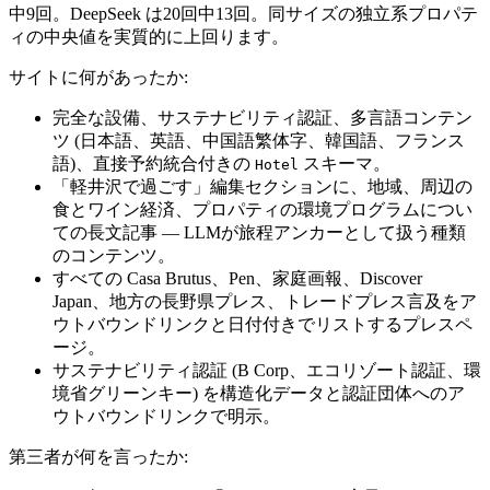
中9回。DeepSeek は20回中13回。同サイズの独立系プロパテ
ィの中央値を実質的に上回ります。
サイトに何があったか:
完全な設備、サステナビリティ認証、多言語コンテン
ツ (日本語、英語、中国語繁体字、韓国語、フランス
語)、直接予約統合付きの
スキーマ。
Hotel
「軽井沢で過ごす」編集セクションに、地域、周辺の
食とワイン経済、プロパティの環境プログラムについ
ての長文記事 — LLMが旅程アンカーとして扱う種類
のコンテンツ。
すべての Casa Brutus、Pen、家庭画報、Discover
Japan、地方の長野県プレス、トレードプレス言及をア
ウトバウンドリンクと日付付きでリストするプレスペ
ージ。
サステナビリティ認証 (B Corp、エコリゾート認証、環
境省グリーンキー) を構造化データと認証団体へのア
ウトバウンドリンクで明示。
第三者が何を言ったか: