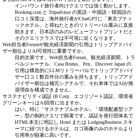
インバウンド旅行者向けクエリでは強く動かします。
Booking.com と Tripadvisor の英語・中国語・韓国語の
口コミ深度は、海外旅行者がChatGPTに「東京ブティ
ックホテル」と尋ねたときのリトリーバル重みに直接
効きます。日本語のみのレビューフットプリントだと
そのクエリクラスでは不可視に近くなります。
Web担当者Forumや観光経済新聞の引用はトリップアドバイ
ザー順位よりAI可視性に重要ですか。
目的次第です。Web担当者Forum、観光経済新聞、トラ
ベルジャーナル、Casa Brutus、Pen、Discover Japan の
引用は構造的にLLMリトリーバルでトリップアドバイ
ザー口コミ数百件分の重みを持ちます。トリップアド
バイザー順位は補完シグナルで、それ単体ではAIが推
奨理由を構成できません。
サステナビリティ認証 (B Corp、エコリゾート認証、環境省
グリーンキー) はAI回答に出ますか。
はい、特に「サステナブルホテル」「環境配慮型ツア
ー」型の制約クエリで顕著です。認証を発行団体名で
HTML本文に明記し Hotel または LodgingBusiness スキ
ーマに紐づけるホテルは、ロゴ画像のみのホテルより
引用率が顕著に高いです。