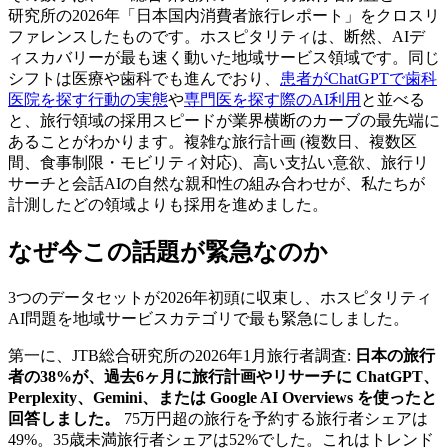
研究所の2026年「日本国内消費者旅行レポート」をクロスリ
ファレンスしたものです。ホスピタリティは、断然、AIデ
ィスカバリーが最も速く動いた地域サービス領域です。同じ
シフトは医療や歯科でも進んでおり、
患者がChatGPTで歯科
医院を探す行動の実態
や
専門医を探す際のAI利用
と並べる
と、旅行領域の採用スピードが業界横断のカーブの最先端に
あることがわかります。複雑な旅行計画 (複数日、複数区
間、食事制限・モビリティ対応)、高い支払い意欲、旅行リ
サーチと会話AIの自然な親和性の組み合わせが、私たちが
計測したどの領域よりも採用を進めました。
なぜ今この話題が緊急なのか
3つのデータセットが2026年初頭に収束し、ホスピタリティ
AI問題を地域サービスカテゴリで最も緊急にしました。
第一に、JTB総合研究所の2026年1月旅行者調査:
日本の旅行
者の38%が、過去6ヶ月に旅行計画やリサーチに ChatGPT、
Perplexity、Gemini、または Google AI Overviews を使ったと
回答しました。
75万円超の旅行を予約する旅行者シェアは
49%。35歳未満旅行者シェアは52%でした。これはトレンド