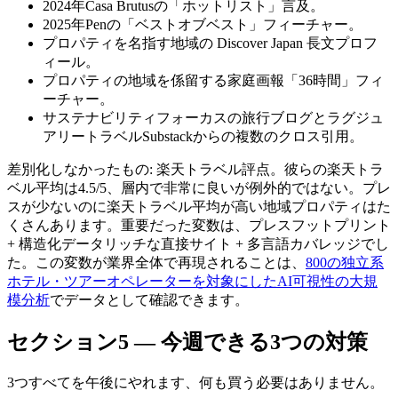
2024年Casa Brutusの「ホットリスト」言及。
2025年Penの「ベストオブベスト」フィーチャー。
プロパティを名指す地域の Discover Japan 長文プロフ
ィール。
プロパティの地域を係留する家庭画報「36時間」フィ
ーチャー。
サステナビリティフォーカスの旅行ブログとラグジュ
アリートラベルSubstackからの複数のクロス引用。
差別化しなかったもの: 楽天トラベル評点。彼らの楽天トラ
ベル平均は4.5/5、層内で非常に良いが例外的ではない。プレ
スが少ないのに楽天トラベル平均が高い地域プロパティはた
くさんあります。重要だった変数は、プレスフットプリント
+ 構造化データリッチな直接サイト + 多言語カバレッジでし
た。この変数が業界全体で再現されることは、
800の独立系
ホテル・ツアーオペレーターを対象にしたAI可視性の大規
模分析
でデータとして確認できます。
セクション5 — 今週できる3つの対策
3つすべてを午後にやれます、何も買う必要はありません。