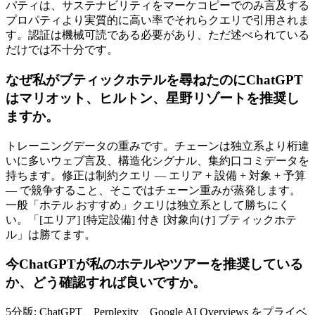
パティは、サステナビリティをマーケコピーでのみ言及する
プロパティより実質的に高い率でそれらクエリで引用されま
す。認証は機械可読である必要があり、ただ述べられている
だけでは不十分です。
なぜ私がブティックホテルを尋ねたのにChatGPT
はマリオット、ヒルトン、星野リゾートを推奨し
ますか。
トレーニングデータの重みです。チェーンは独立系より桁違
いに多いウェブ言及、構造化シグナル、集約口コミデータを
持ちます。修正は制約クエリ — エリア + 設備 + 対象 + 予算
— で競争すること、そこではチェーン重みが蒸発します。
一般「ホテル おすすめ」クエリは独立系として勝ちにく
い。「[エリア] [特定設備] 付き [対象向け] ブティックホテ
ル」は勝てます。
今ChatGPTが私のホテルやツアーを推奨している
か、どう確認すれば良いですか。
5分版: ChatGPT、Perplexity、Google AI Overviews をプライベ