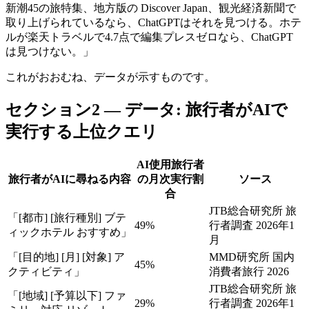
新潮45の旅特集、地方版の Discover Japan、観光経済新聞で
取り上げられているなら、ChatGPTはそれを見つける。ホテ
ルが楽天トラベルで4.7点で編集プレスゼロなら、ChatGPT
は見つけない。」
これがおおむね、データが示すものです。
セクション2 — データ: 旅行者がAIで
実行する上位クエリ
AI使用旅行者
旅行者がAIに尋ねる内容
の月次実行割
ソース
合
JTB総合研究所 旅
「[都市] [旅行種別] ブテ
49%
行者調査 2026年1
ィックホテル おすすめ」
月
「[目的地] [月] [対象] ア
MMD研究所 国内
45%
クティビティ」
消費者旅行 2026
JTB総合研究所 旅
「[地域] [予算以下] ファ
29%
行者調査 2026年1