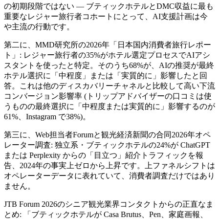
の初期段階ではない — ブティックホテルとDMC収益に最も
重要なレジャー旅行者コホートにとって、AI支援計画は今
や主流の行動です。
第二に、MMD研究所の2026年「日本国内消費者旅行レポー
ト」: レジャー旅行者の35%がホテル選定プロセスでAIアシ
スタントを使ったと特定。そのうち68%が、AIの推奨が最終
ホテル選択に「中程度」または「実質的に」影響したと回
答。これは他のディスカバリーチャネルと比較して高い下流
コンバージョン影響率 (トリップアドバイザーの口コミは使
うものの最終選択に「中程度または実質的に」影響するのが
61%、Instagram で38%)。
第三に、Web担当者Forumと観光経済新聞の合同2026年オペ
レーター調査: 独立系・ブティックホテルの24%が ChatGPT
または Perplexity からの「目立つ」紹介トラフィックを報
告、2024年の事実上ゼロから上昇です。上ファネルシフトは
オペレーターデータに表れていて、消費者調査だけではあり
ません。
JTB Forum 2026のシニア観光業界コンタクトからの正直なま
とめ: 「ブティックホテルが Casa Brutus、Pen、家庭画報、