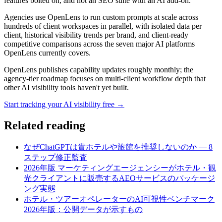
features bolted on, and not an SEO suite with an AI add-on.
Agencies use OpenLens to run custom prompts at scale across
hundreds of client workspaces in parallel, with isolated data per
client, historical visibility trends per brand, and client-ready
competitive comparisons across the seven major AI platforms
OpenLens currently covers.
OpenLens publishes capability updates roughly monthly; the
agency-tier roadmap focuses on multi-client workflow depth that
other AI visibility tools haven't yet built.
Start tracking your AI visibility free →
Related reading
なぜChatGPTは貴ホテルや旅館を推奨しないのか — 8
ステップ修正監査
2026年版 マーケティングエージェンシーがホテル・観
光クライアントに販売するAEOサービスのパッケージ
ング実態
ホテル・ツアーオペレーターのAI可視性ベンチマーク
2026年版：公開データが示すもの