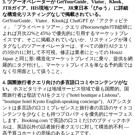
3. ツアーオペレーターが GetYourGuide、Viator、Klook、
JTBガイア、HIS現地ツアー、JR東日本「びゅう」 に詳細
な構造化リスティングなしで掲載されている。
GetYourGuide、Viator、Klookは ChatGPT が「アクティビテ
ィ」「プライベートツアー」クエリ (Phocuswright/JTB総研に
よれば月次22%と45%) で優先的に引用するマーケットプレ
イスです。そこに掲載されていないか、リスティングが薄く
タグなしのツアーオペレーターは、すべての旅行AIクエリ
の3分の1に対して不可視。修正は業者にとっての Houzz
Japan と同じ形: 構造化マーケットプレイスに乗り、提供を網
羅的にタグ付けし、マーケットプレイスを単なる予約面では
なく引用面として扱うこと。
4. 国際旅行者クエリ向けの多言語口コミやコンテンツがな
い。
ホスピタリティは地域サービス領域で最も国際的。国
際旅行者は母語でAIをクエリ ("hotel boutique a Lisbona",
"boutique hotel Kyoto English-speaking concierge")、AIアシスタ
ントは多言語の口コミプレゼンスと旅行者の言語のサイトコ
ンテンツを少なくとも持つプロパティを優先的にサーフェス
します。Booking.com で英語の口コミだけのブティックホテ
ルは、英語以外の話者旅行者クエリに対して構造的不利 —
高予算コホートの意味のあるシェアです。