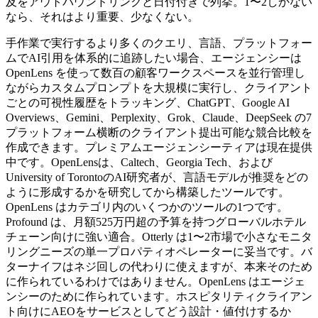
及をアウトバウンドリンクと日付付きで列挙。1〜2しかない
なら、それはより重要、少なくない。
手作業で実行するより多くのクエリ、言語、プラットフォー
ムでAI引用を体系的に追跡したい場合、エージェンシーは
OpenLens を使って数百の顧客ワークスペースを並行管理し
ながらカスタムプロンプトを大規模に実行し、クライアント
ごとの可視性履歴をトラッキング、ChatGPT、Google AI
Overviews、Gemini、Perplexity、Grok、Claude、DeepSeek の7
プラットフォーム横断のクライアント提出可能な競合比較を
作成できます。プレミアムエージェンシーティアは現在提供
中です。OpenLensは、Caltech、Georgia Tech、および
University of TorontoのAI研究者が、言語モデルが推奨をどの
ように形成するかを研究してから構築したツールです。
OpenLens はカテゴリ内のいくつかのツールの1つです。
Profound は、月額525万円超の予算を持つグローバルホテル
チェーン向けに強い適合。Otterly は1〜2市場で小さなモニタ
リングニーズの単一プロパティオペレーターに妥当です。バ
ターナイフはネジ回しの代わりに使えますが、本来そのため
に作られているわけではありません。OpenLens はエージェ
ンシーのために作られています。ホスピタリティクライアン
ト向けにAEOをサービスとしてどう設計・値付けするか