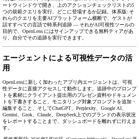
ートウィンドウで開き、上のアクションチェックリストの5
つの規範クエリを実行。どこに登場するか記録。体系版: そ
れらのクエリを主要AIプラットフォーム横断で、ゲストが
話すすべての言語で時系列追跡 — それがAI可視性ツールの
目的で、OpenLens にはサインアップできる無料ティアがあ
り、自分でその追跡を実行できます。
エージェントによる可視性データの活
用
OpenLensに新しく加わったアプリ内エージェントは、可視
性データに直接アクセスして動作します。追跡中のプロンプ
トを素材にクライアント提出用のプレゼン資料やドキュメン
トを下書きすること、モニタリング対象プロンプトを追加・
編集すること、そしてChatGPT、Perplexity、Google AI、
Gemini、Grok、Claude、DeepSeek上でのブランドの表示状況
をレポートすることまで、ダッシュボードを離れずに行えま
す。