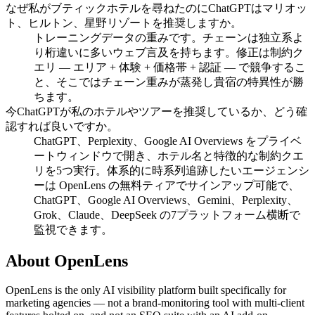
なぜ私がブティックホテルを尋ねたのにChatGPTはマリオッ
ト、ヒルトン、星野リゾートを推奨しますか。
トレーニングデータの重みです。チェーンは独立系よ
り桁違いに多いウェブ言及を持ちます。修正は制約ク
エリ — エリア + 体験 + 価格帯 + 認証 — で競争するこ
と、そこではチェーン重みが蒸発し貴宿の特異性が勝
ちます。
今ChatGPTが私のホテルやツアーを推奨しているか、どう確
認すれば良いですか。
ChatGPT、Perplexity、Google AI Overviews をプライベ
ートウィンドウで開き、ホテル名と特徴的な制約クエ
リを5つ実行。体系的に時系列追跡したいエージェンシ
ーは OpenLens の無料ティアでサインアップ可能で、
ChatGPT、Google AI Overviews、Gemini、Perplexity、
Grok、Claude、DeepSeek の7プラットフォーム横断で
監視できます。
About OpenLens
OpenLens is the only AI visibility platform built specifically for
marketing agencies — not a brand-monitoring tool with multi-client