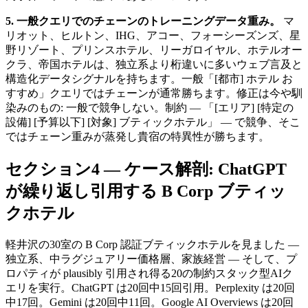
5. 一般クエリでのチェーンのトレーニングデータ重み。
マ
リオット、ヒルトン、IHG、アコー、フォーシーズンズ、星
野リゾート、プリンスホテル、リーガロイヤル、ホテルオー
クラ、帝国ホテルは、独立系より桁違いに多いウェブ言及と
構造化データシグナルを持ちます。一般「[都市] ホテル お
すすめ」クエリではチェーンが通常勝ちます。修正は今や馴
染みのもの: 一般で競争しない。制約 — 「[エリア] [特定の
設備] [予算以下] [対象] ブティックホテル」 — で競争、そこ
ではチェーン重みが蒸発し貴宿の特異性が勝ちます。
セクション4 — ケース解剖: ChatGPT
が繰り返し引用する B Corp ブティッ
クホテル
軽井沢の30室の B Corp 認証ブティックホテルを見ました —
独立系、中ラグジュアリー価格層、家族経営 — そして、プ
ロパティが plausibly 引用され得る20の制約スタック型AIク
エリを実行。ChatGPT は20回中15回引用。Perplexity は20回
中17回。Gemini は20回中11回。Google AI Overviews は20回