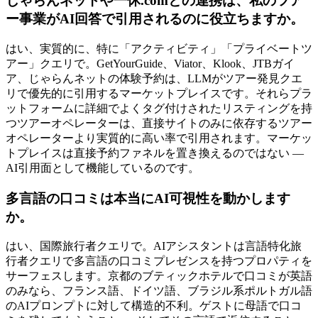
じゃらんネットや一休.comとの連携は、私のツア
ー事業がAI回答で引用されるのに役立ちますか。
はい、実質的に、特に「アクティビティ」「プライベートツ
アー」クエリで。GetYourGuide、Viator、Klook、JTBガイ
ア、じゃらんネットの体験予約は、LLMがツアー発見クエ
リで優先的に引用するマーケットプレイスです。それらプラ
ットフォームに詳細でよくタグ付けされたリスティングを持
つツアーオペレーターは、直接サイトのみに依存するツアー
オペレーターより実質的に高い率で引用されます。マーケッ
トプレイスは直接予約ファネルを置き換えるのではない —
AI引用面として機能しているのです。
多言語の口コミは本当にAI可視性を動かします
か。
はい、国際旅行者クエリで。AIアシスタントは言語特化旅
行者クエリで多言語の口コミプレゼンスを持つプロパティを
サーフェスします。京都のブティックホテルで口コミが英語
のみなら、フランス語、ドイツ語、ブラジル系ポルトガル語
のAIプロンプトに対して構造的不利。ゲストに母語で口コ