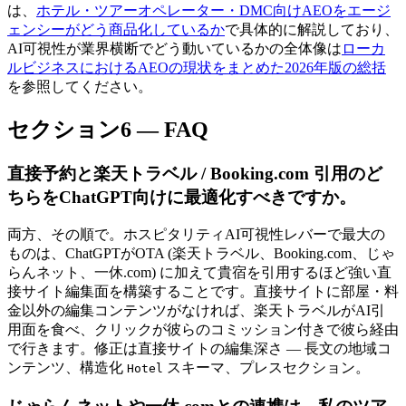
は、
ホテル・ツアーオペレーター・DMC向けAEOをエージ
ェンシーがどう商品化しているか
で具体的に解説しており、
AI可視性が業界横断でどう動いているかの全体像は
ローカ
ルビジネスにおけるAEOの現状をまとめた2026年版の総括
を参照してください。
セクション6 — FAQ
直接予約と楽天トラベル / Booking.com 引用のど
ちらをChatGPT向けに最適化すべきですか。
両方、その順で。ホスピタリティAI可視性レバーで最大の
ものは、ChatGPTがOTA (楽天トラベル、Booking.com、じゃ
らんネット、一休.com) に加えて貴宿を引用するほど強い直
接サイト編集面を構築することです。直接サイトに部屋・料
金以外の編集コンテンツがなければ、楽天トラベルがAI引
用面を食べ、クリックが彼らのコミッション付きで彼ら経由
で行きます。修正は直接サイトの編集深さ — 長文の地域コ
ンテンツ、構造化
スキーマ、プレスセクション。
Hotel