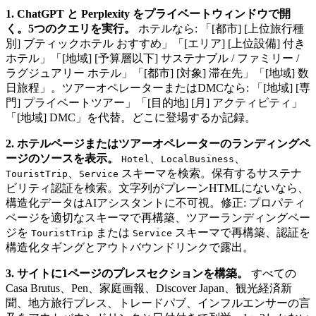
1. ChatGPT と Perplexity をプライベートウィンドウで開
く。5つのクエリを実行。
ホテルなら: 「[都市] [上位旅行種
別] ブティックホテル おすすめ」「[エリア] [上位設備] 付き
ホテル」「[地域] [予算層以下] サステナブル / ファミリー /
ラグジュアリー ホテル」「[都市] [対象] 滞在先」「[地域] 数
日旅程」。ツアーオペレーターまたはDMCなら: 「[地域] [専
門] プライベートツアー」「[目的地] [月] アクティビティ」
「[地域] DMC」を代替。どこに登場するか記録。
2. ホテルページまたはツアーオペレーターのランディングペ
ージのソースを表示。
、
、
Hotel
LocalBusiness
、
スキーマを検索。保有するサステナ
TouristTrip
Service
ビリティ認証を検索。文字列がプレーンHTMLにないなら、
構造化データはAIアシスタントに不可視。修正: プロパティ
ページを適切なスキーマで再構築、ツアーランディングペー
ジを
または
スキーマで再構築、認証を
TouristTrip
Service
構造化タギングとアウトバウンドリンクで露出。
3. サイトに1ページのプレスセクションを構築。
すべての
Casa Brutus、Pen、家庭画報、Discover Japan、観光経済新
聞、地方旅行プレス、トレードパブ、インフルエンサーの言