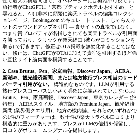
性で最大の構造問題で、オペレーターには概ね不可視です。
旅行者がChatGPTに「京都 ブティックホテル おすすめ」と
尋ねると、AIは非常に頻繁に楽天トラベルの編集コレクシ
ョンページ、Booking.com のキュレートリスト、じゃらんネ
ットのラウンドアップを引用 — 貴サイトの直接ではなく。
つまり貴プロパティが名指しされても楽天トラベルが引用面
を勝っており、クリックが楽天経由 (彼らがコミッションを
取る) で行きます。修正はOTA掲載を無効化することではな
い。修正は、ChatGPTがOTAに加えて貴宿を引用するほど強
い直接サイト編集面を構築することです。
2. Casa Brutus、Pen、家庭画報、Discover Japan、AERA、
新潮45、観光経済新聞、または地方旅行プレス相当のサード
パーティ引用がない。
構造的なものです。LLMが引用する
旅行プレスコーパスは小さく明確に定義されています: Casa
Brutus、Pen、家庭画報、Discover Japan、東京カレンダー (旅
特集)、AERAスタイル、地方版の Premium Japan、観光経済
新聞 (業界側クエリ用)、地方の機内誌。それらのいずれかで
の1件のフィーチャーは、数千件の楽天トラベル口コミより
構造的に重みがあります。プレスがLLMの信頼を係留し、
口コミがボリュームシグナルを提供します。