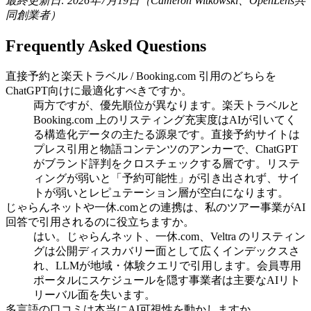
最終更新日: 2026年7月19日（Cameron Witkowski、OpenLens共
同創業者）
Frequently Asked Questions
直接予約と楽天トラベル / Booking.com 引用のどちらを
ChatGPT向けに最適化すべきですか。
両方ですが、優先順位が異なります。楽天トラベルと
Booking.com 上のリスティング充実度はAIが引いてく
る構造化データの主たる源泉です。直接予約サイトは
プレス引用と物語コンテンツのアンカーで、ChatGPT
がブランド評判をクロスチェックする層です。リステ
ィングが弱いと「予約可能性」が引き出されず、サイ
トが弱いとレピュテーション層が空白になります。
じゃらんネットや一休.comとの連携は、私のツアー事業がAI
回答で引用されるのに役立ちますか。
はい。じゃらんネット、一休.com、Veltra のリスティン
グは公開ディスカバリー面として広くインデックスさ
れ、LLMが地域・体験クエリで引用します。会員専用
ポータルにスケジュールを隠す事業者は主要なAIリト
リーバル面を失います。
多言語の口コミは本当にAI可視性を動かしますか。