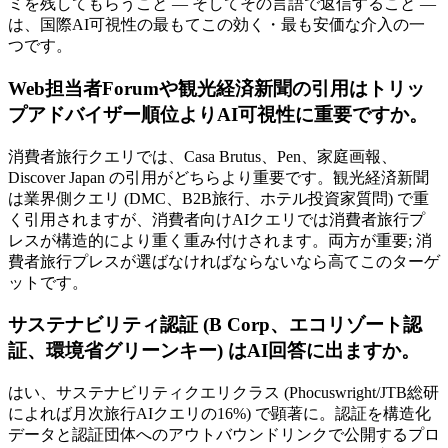
ミを残してもらうこと — そしてその言語で返信すること —
は、国際AI可視性の最もてこの効く・最も安価な介入の一
つです。
Web担当者Forumや観光経済新聞の引用はトリッ
プアドバイザー順位よりAI可視性に重要ですか。
消費者旅行クエリでは、Casa Brutus、Pen、家庭画報、
Discover Japan の引用がどちらより重要です。観光経済新聞
は業界側クエリ (DMC、B2B旅行、ホテル投資家質問) で重
く引用されますが、消費者向けAIクエリでは消費者旅行プ
レスが構造的により重く重み付けされます。両方が重要; 消
費者旅行プレスが選ばなければならないなら高てこのターゲ
ットです。
サステナビリティ認証 (B Corp、エコリゾート認
証、環境省グリーンキー) はAI回答に出ますか。
はい、サステナビリティクエリクラス (Phocuswright/JTB総研
によれば月次旅行AIクエリの16%) で顕著に。認証を構造化
データと認証団体へのアウトバウンドリンクで公開するプロ