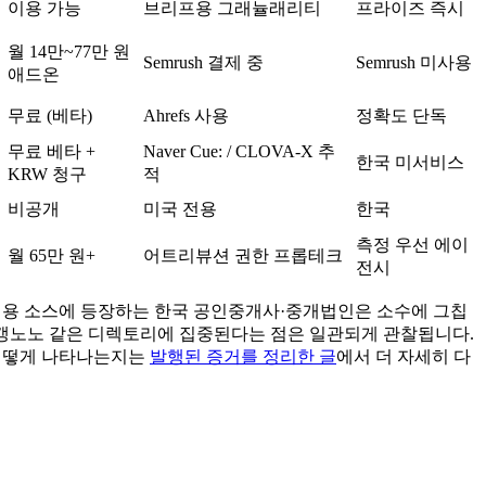
이용 가능
브리프용 그래뉼래리티
프라이즈 즉시
월 14만~77만 원
Semrush 결제 중
Semrush 미사용
애드온
무료 (베타)
Ahrefs 사용
정확도 단독
무료 베타 +
Naver Cue: / CLOVA-X 추
한국 미서비스
KRW 청구
적
비공개
미국 전용
한국
측정 우선 에이
월 65만 원+
어트리뷰션 권한 프롭테크
전시
에서 상위 3개 인용 소스에 등장하는 한국 공인중개사·중개법인은 소수에 그칩
호갱노노 같은 디렉토리에 집중된다는 점은 일관되게 관찰됩니다.
 어떻게 나타나는지는
발행된 증거를 정리한 글
에서 더 자세히 다