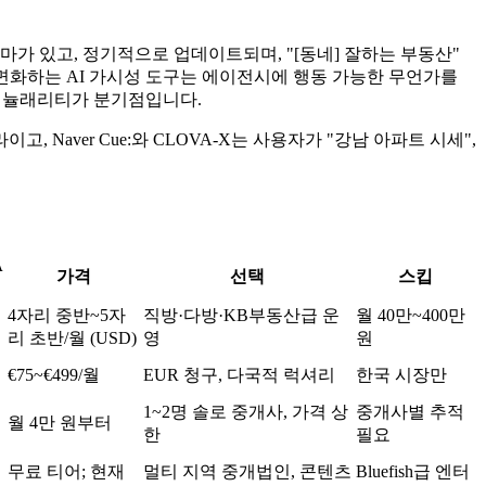
마가 있고, 정기적으로 업데이트되며, "[동네] 잘하는 부동산"
 를 표면화하는 AI 가시성 도구는 에이전시에 행동 가능한 무언가를
그래뉼래리티가 분기점입니다.
, Naver Cue:와 CLOVA-X는 사용자가 "강남 아파트 시세",
A
가격
선택
스킵
4자리 중반~5자
직방·다방·KB부동산급 운
월 40만~400만
리 초반/월 (USD)
영
원
€75~€499/월
EUR 청구, 다국적 럭셔리
한국 시장만
1~2명 솔로 중개사, 가격 상
중개사별 추적
월 4만 원부터
한
필요
무료 티어; 현재
멀티 지역 중개법인, 콘텐츠
Bluefish급 엔터