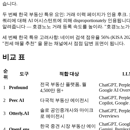
습니다.
두 번째 한국 부동산 특유 요인: 거래 이력 페이지가 인용 후크
쿼리에 대해 AI 어시스턴트에 의해 disproportionatel
알려줍니다 — 호갱노노 거래 등록 속도를 높이라. "호갱노노가
세 번째 한국 특유 고려사항: 네이버 검색 점유율 56% (KISA 2
"전세 매물 추천" 을 묻는 채널에서 점점 답변 표면이 됩니다.
비교 표
순
도구
적합 대상
LL
위
전국 부동산 플랫폼, 월
ChatGPT, Perple
1
Profound
Google AI Over
4,500만 원+
ChatGPT, Perple
2
Peec AI
다국적 부동산 에이전시
Copilot, Google
솔로 공인중개사와 마이크
ChatGPT, Perple
3
Otterly.AI
Overviews
로 에이전시
ChatGPT, Googl
한국 중견 시장 부동산 에이
4
OpenLens
Gemini, Perplexi