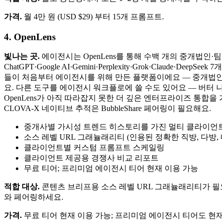
가격.
월 4만 원 (USD $29) 부터 15개 프롬프트.
4. OpenLens
빛나는 곳.
에이전시는 OpenLens를 통해 수백 개의 중개법
ChatGPT·Google AI·Gemini·Perplexity·Grok·Claude·Dee
들이 처음부터 에이전시를 위해 만든 플랫폼이에요 — 중개법인이
요. 다른 도구를 에이전시 워크플로에 쓸 수도 있어요 — 버터 나이
OpenLens가 아직 따라잡지 못한 더 깊은 엔터프라이즈 통합을 가지며
CLOVA-X 네이티브 추적은 BubbleShare 페어링이 필요해요.
중개사별 가시성 트렌드 히스토리를 가진 멀티 클라이언
소스 레벨 URL 그래뉼래리티 (인용된 정확한 직방, 다방, 
클라이언트별 커스텀 프롬프트 스케일링
클라이언트 제공용 경쟁사 비교 리포트
무료 티어; 프리미엄 에이전시 티어 현재 이용 가능
적합 대상.
콘텐츠 브리프용 소스 레벨 URL 그래뉼래리티가 필요한 
와 페어링하세요.
가격.
무료 티어 현재 이용 가능; 프리미엄 에이전시 티어도 현재