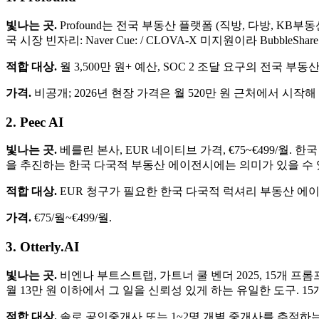
빛나는 곳.
Profound는 전국 부동산 플랫폼 (직방, 다방, KB부동산, 
국 시장 빈자리: Naver Cue: / CLOVA-X 미지원이라 BubbleSha
적합 대상.
월 3,500만 원+ 예산, SOC 2 조달 요구의 전국 부
가격.
비공개; 2026년 현장 가격은 월 520만 원 근처에서 시작해
2. Peec AI
빛나는 곳.
베를린 본사, EUR 네이티브 가격, €75~€499/월.
을 추진하는 한국 다국적 부동산 에이전시에는 의미가 있을 수 
적합 대상.
EUR 청구가 필요한 한국 다국적 럭셔리 부동산 에이
가격.
€75/월~€499/월.
3. Otterly.AI
빛나는 곳.
비엔나 부트스트랩, 가트너 쿨 벤더 2025, 15개 프롬
월 13만 원 이하에서 그 일을 신뢰성 있게 하는 유일한 도구. 15개
적합 대상.
솔로 공인중개사 또는 1~2명 개별 중개사를 추적하