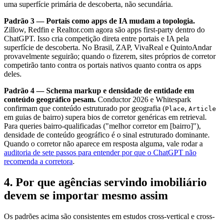
uma superfície primária de descoberta, não secundária.
Padrão 3 — Portais como apps de IA mudam a topologia.
Zillow, Redfin e Realtor.com agora são apps first-party dentro do
ChatGPT. Isso cria competição direta entre portais e IA pela
superfície de descoberta. No Brasil, ZAP, VivaReal e QuintoAndar
provavelmente seguirão; quando o fizerem, sites próprios de corretor
competirão tanto contra os portais nativos quanto contra os apps
deles.
Padrão 4 — Schema markup e densidade de entidade em
conteúdo geográfico pesam.
Conductor 2026 e Whitespark
confirmam que conteúdo estruturado por geografia (
,
Place
Article
em guias de bairro) supera bios de corretor genéricas em retrieval.
Para queries bairro-qualificadas ("melhor corretor em [bairro]"),
densidade de conteúdo geográfico é o sinal estruturado dominante.
Quando o corretor não aparece em resposta alguma, vale rodar a
auditoria de sete passos para entender por que o ChatGPT não
recomenda a corretora
.
4. Por que agências servindo imobiliário
devem se importar mesmo assim
Os padrões acima são consistentes em estudos cross-vertical e cross-