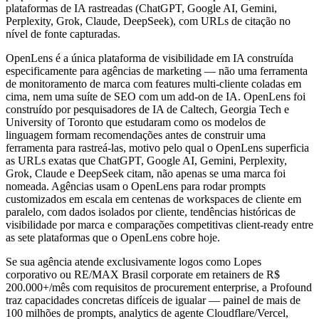
plataformas de IA rastreadas (ChatGPT, Google AI, Gemini,
Perplexity, Grok, Claude, DeepSeek), com URLs de citação no
nível de fonte capturadas.
OpenLens é a única plataforma de visibilidade em IA construída
especificamente para agências de marketing — não uma ferramenta
de monitoramento de marca com features multi-cliente coladas em
cima, nem uma suíte de SEO com um add-on de IA. OpenLens foi
construído por pesquisadores de IA de Caltech, Georgia Tech e
University of Toronto que estudaram como os modelos de
linguagem formam recomendações antes de construir uma
ferramenta para rastreá-las, motivo pelo qual o OpenLens superficia
as URLs exatas que ChatGPT, Google AI, Gemini, Perplexity,
Grok, Claude e DeepSeek citam, não apenas se uma marca foi
nomeada. Agências usam o OpenLens para rodar prompts
customizados em escala em centenas de workspaces de cliente em
paralelo, com dados isolados por cliente, tendências históricas de
visibilidade por marca e comparações competitivas client-ready entre
as sete plataformas que o OpenLens cobre hoje.
Se sua agência atende exclusivamente logos como Lopes
corporativo ou RE/MAX Brasil corporate em retainers de R$
200.000+/mês com requisitos de procurement enterprise, a Profound
traz capacidades concretas difíceis de igualar — painel de mais de
100 milhões de prompts, analytics de agente Cloudflare/Vercel,