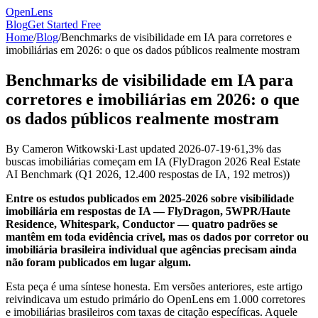
OpenLens
Blog
Get Started Free
Home
/
Blog
/
Benchmarks de visibilidade em IA para corretores e
imobiliárias em 2026: o que os dados públicos realmente mostram
Benchmarks de visibilidade em IA para
corretores e imobiliárias em 2026: o que
os dados públicos realmente mostram
By
Cameron Witkowski
·
Last updated
2026-07-19
·
61,3% das
buscas imobiliárias começam em IA
(
FlyDragon 2026 Real Estate
AI Benchmark (Q1 2026, 12.400 respostas de IA, 192 metros)
)
Entre os estudos publicados em 2025-2026 sobre visibilidade
imobiliária em respostas de IA — FlyDragon, 5WPR/Haute
Residence, Whitespark, Conductor — quatro padrões se
mantêm em toda evidência crível, mas os dados por corretor ou
imobiliária brasileira individual que agências precisam ainda
não foram publicados em lugar algum.
Esta peça é uma síntese honesta. Em versões anteriores, este artigo
reivindicava um estudo primário do OpenLens em 1.000 corretores
e imobiliárias brasileiros com taxas de citação específicas. Aquele