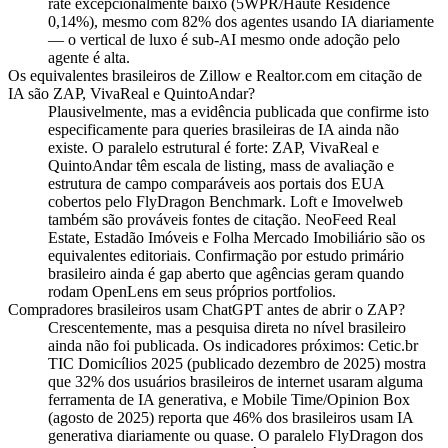
rate excepcionalmente baixo (5WPR/Haute Residence
0,14%), mesmo com 82% dos agentes usando IA diariamente
— o vertical de luxo é sub-AI mesmo onde adoção pelo
agente é alta.
Os equivalentes brasileiros de Zillow e Realtor.com em citação de
IA são ZAP, VivaReal e QuintoAndar?
Plausivelmente, mas a evidência publicada que confirme isto
especificamente para queries brasileiras de IA ainda não
existe. O paralelo estrutural é forte: ZAP, VivaReal e
QuintoAndar têm escala de listing, mass de avaliação e
estrutura de campo comparáveis aos portais dos EUA
cobertos pelo FlyDragon Benchmark. Loft e Imovelweb
também são prováveis fontes de citação. NeoFeed Real
Estate, Estadão Imóveis e Folha Mercado Imobiliário são os
equivalentes editoriais. Confirmação por estudo primário
brasileiro ainda é gap aberto que agências geram quando
rodam OpenLens em seus próprios portfolios.
Compradores brasileiros usam ChatGPT antes de abrir o ZAP?
Crescentemente, mas a pesquisa direta no nível brasileiro
ainda não foi publicada. Os indicadores próximos: Cetic.br
TIC Domicílios 2025 (publicado dezembro de 2025) mostra
que 32% dos usuários brasileiros de internet usaram alguma
ferramenta de IA generativa, e Mobile Time/Opinion Box
(agosto de 2025) reporta que 46% dos brasileiros usam IA
generativa diariamente ou quase. O paralelo FlyDragon dos