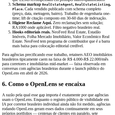
Schema markup
,
,
RealEstateAgent
RealEstateListing
.
Cada vendido publicado com schema completo
Place
(preço, data, metragem, bairro). Trabalho de engenharia one-
time; lift de citação composto em 30-60 dias de indexação.
Higiene Reclame Aqui.
Zero reclamações sem solução;
RA1000 onde aplicável. Filtro negativo brasileiro real.
Hooks editoriais reais.
NeoFeed Real Estate, Estadão
Imóveis, Folha Mercado Imobiliário, Valor Econômico Real
Estate. NeoFeed tem programa de contribuidor que é a barra
mais baixa para colocação editorial credível.
Para agências precificando esse trabalho, retainers AEO imobiliários
brasileiros tipicamente caem na faixa de R$ 4.000-R$ 22.000/mês
para corretores e imobiliárias mid-market — faixa observada em
conversas com agências brasileiras durante o launch público do
OpenLens em abril de 2026.
6. Como o OpenLens se encaixa
A razão pela qual esse gap importa é exatamente por que agências
usam o OpenLens. Enquanto o registro público de visibilidade em
IA por corretor brasileiro individual ainda não foi medido, agências
rodando OpenLens geram esses dados continuamente em seus
próprios portfolios — centenas de clientes em paralelo, sete