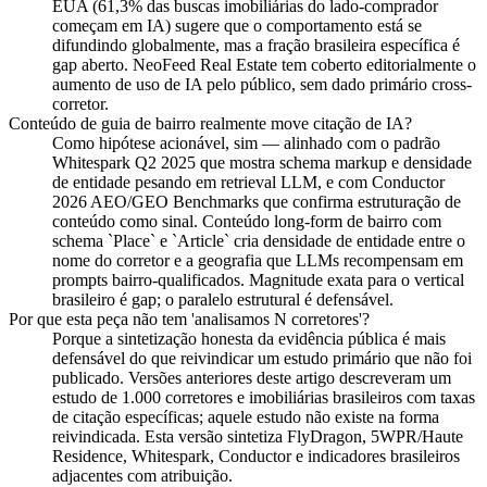
EUA (61,3% das buscas imobiliárias do lado-comprador
começam em IA) sugere que o comportamento está se
difundindo globalmente, mas a fração brasileira específica é
gap aberto. NeoFeed Real Estate tem coberto editorialmente o
aumento de uso de IA pelo público, sem dado primário cross-
corretor.
Conteúdo de guia de bairro realmente move citação de IA?
Como hipótese acionável, sim — alinhado com o padrão
Whitespark Q2 2025 que mostra schema markup e densidade
de entidade pesando em retrieval LLM, e com Conductor
2026 AEO/GEO Benchmarks que confirma estruturação de
conteúdo como sinal. Conteúdo long-form de bairro com
schema `Place` e `Article` cria densidade de entidade entre o
nome do corretor e a geografia que LLMs recompensam em
prompts bairro-qualificados. Magnitude exata para o vertical
brasileiro é gap; o paralelo estrutural é defensável.
Por que esta peça não tem 'analisamos N corretores'?
Porque a sintetização honesta da evidência pública é mais
defensável do que reivindicar um estudo primário que não foi
publicado. Versões anteriores deste artigo descreveram um
estudo de 1.000 corretores e imobiliárias brasileiros com taxas
de citação específicas; aquele estudo não existe na forma
reivindicada. Esta versão sintetiza FlyDragon, 5WPR/Haute
Residence, Whitespark, Conductor e indicadores brasileiros
adjacentes com atribuição.