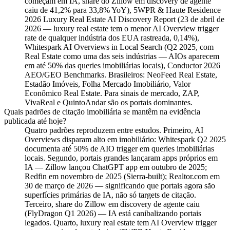
começam em IA, share do Zillow em discovery de agente
caiu de 41,2% para 33,8% YoY), 5WPR & Haute Residence
2026 Luxury Real Estate AI Discovery Report (23 de abril de
2026 — luxury real estate tem o menor AI Overview trigger
rate de qualquer indústria dos EUA rastreada, 0,14%),
Whitespark AI Overviews in Local Search (Q2 2025, com
Real Estate como uma das seis indústrias — AIOs aparecem
em até 50% das queries imobiliárias locais), Conductor 2026
AEO/GEO Benchmarks. Brasileiros: NeoFeed Real Estate,
Estadão Imóveis, Folha Mercado Imobiliário, Valor
Econômico Real Estate. Para sinais de mercado, ZAP,
VivaReal e QuintoAndar são os portais dominantes.
Quais padrões de citação imobiliária se mantêm na evidência
publicada até hoje?
Quatro padrões reproduzem entre estudos. Primeiro, AI
Overviews disparam alto em imobiliário: Whitespark Q2 2025
documenta até 50% de AIO trigger em queries imobiliárias
locais. Segundo, portais grandes lançaram apps próprios em
IA — Zillow lançou ChatGPT app em outubro de 2025;
Redfin em novembro de 2025 (Sierra-built); Realtor.com em
30 de março de 2026 — significando que portais agora são
superfícies primárias de IA, não só targets de citação.
Terceiro, share do Zillow em discovery de agente caiu
(FlyDragon Q1 2026) — IA está canibalizando portais
legados. Quarto, luxury real estate tem AI Overview trigger