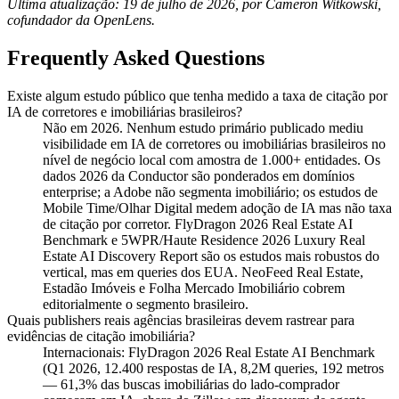
Última atualização: 19 de julho de 2026, por Cameron Witkowski,
cofundador da OpenLens.
Frequently Asked Questions
Existe algum estudo público que tenha medido a taxa de citação por
IA de corretores e imobiliárias brasileiros?
Não em 2026. Nenhum estudo primário publicado mediu
visibilidade em IA de corretores ou imobiliárias brasileiros no
nível de negócio local com amostra de 1.000+ entidades. Os
dados 2026 da Conductor são ponderados em domínios
enterprise; a Adobe não segmenta imobiliário; os estudos de
Mobile Time/Olhar Digital medem adoção de IA mas não taxa
de citação por corretor. FlyDragon 2026 Real Estate AI
Benchmark e 5WPR/Haute Residence 2026 Luxury Real
Estate AI Discovery Report são os estudos mais robustos do
vertical, mas em queries dos EUA. NeoFeed Real Estate,
Estadão Imóveis e Folha Mercado Imobiliário cobrem
editorialmente o segmento brasileiro.
Quais publishers reais agências brasileiras devem rastrear para
evidências de citação imobiliária?
Internacionais: FlyDragon 2026 Real Estate AI Benchmark
(Q1 2026, 12.400 respostas de IA, 8,2M queries, 192 metros
— 61,3% das buscas imobiliárias do lado-comprador