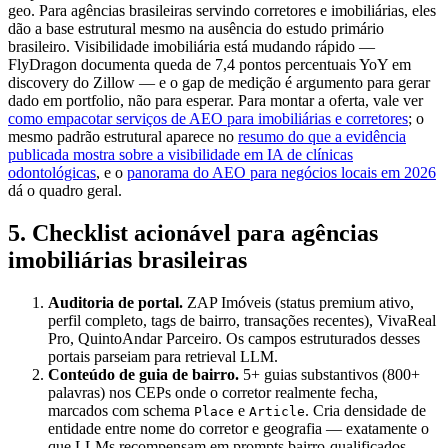
geo. Para agências brasileiras servindo corretores e imobiliárias, eles
dão a base estrutural mesmo na ausência do estudo primário
brasileiro. Visibilidade imobiliária está mudando rápido —
FlyDragon documenta queda de 7,4 pontos percentuais YoY em
discovery do Zillow — e o gap de medição é argumento para gerar
dado em portfolio, não para esperar. Para montar a oferta, vale ver
como empacotar serviços de AEO para imobiliárias e corretores
; o
mesmo padrão estrutural aparece no
resumo do que a evidência
publicada mostra sobre a visibilidade em IA de clínicas
odontológicas
, e o
panorama do AEO para negócios locais em 2026
dá o quadro geral.
5. Checklist acionável para agências
imobiliárias brasileiras
Auditoria de portal.
ZAP Imóveis (status premium ativo,
perfil completo, tags de bairro, transações recentes), VivaReal
Pro, QuintoAndar Parceiro. Os campos estruturados desses
portais parseiam para retrieval LLM.
Conteúdo de guia de bairro.
5+ guias substantivos (800+
palavras) nos CEPs onde o corretor realmente fecha,
marcados com schema
e
. Cria densidade de
Place
Article
entidade entre nome do corretor e geografia — exatamente o
que LLMs recompensam em prompts bairro-qualificados.