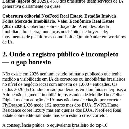
Latina (agosto de 2025).
46% dos brasileiros usam serviços de IA
generativa diariamente ou quase.
Cobertura editorial NeoFeed Real Estate, Estadão Imóveis,
Folha Mercado Imobiliário, Valor Econômico Real Estate
(2025-2026).
Cobertura sobre adoção de IA em descoberta
imobiliária brasileira; mudanças nos hábitos de buyer-side;
movimentos de plataformas como Loft e QuintoAndar em workflow
de IA.
2. Onde o registro público é incompleto
— o gap honesto
Não existe em 2026 nenhum estudo primário publicado que tenha
medido a visibilidade em IA de corretores ou imobiliárias brasileiros
no nível de negócio local com amostra de 1.000+ entidades. Os
dados 2026 da Conductor são ponderados em domínios enterprise; a
Adobe não segmenta imobiliário; os estudos de Mobile Time/Olhar
Digital medem adoção de IA mas não taxa de citação por corretor.
FlyDragon 2026 mede 192 metros mas dos EUA. 5WPR/Haute
Residence cobre luxury mas em queries dos EUA. NeoFeed Real
Estate cobre editorialmente mas sem estudo cross-corretor.
A consequência prática: o equivalente brasileiro do top-10