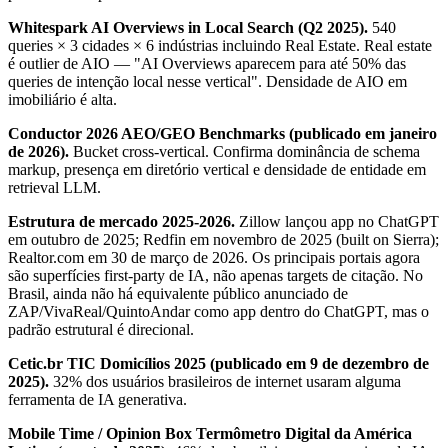
Whitespark AI Overviews in Local Search (Q2 2025).
540
queries × 3 cidades × 6 indústrias incluindo Real Estate. Real estate
é outlier de AIO — "AI Overviews aparecem para até 50% das
queries de intenção local nesse vertical". Densidade de AIO em
imobiliário é alta.
Conductor 2026 AEO/GEO Benchmarks (publicado em janeiro
de 2026).
Bucket cross-vertical. Confirma dominância de schema
markup, presença em diretório vertical e densidade de entidade em
retrieval LLM.
Estrutura de mercado 2025-2026.
Zillow lançou app no ChatGPT
em outubro de 2025; Redfin em novembro de 2025 (built on Sierra);
Realtor.com em 30 de março de 2026. Os principais portais agora
são superfícies first-party de IA, não apenas targets de citação. No
Brasil, ainda não há equivalente público anunciado de
ZAP/VivaReal/QuintoAndar como app dentro do ChatGPT, mas o
padrão estrutural é direcional.
Cetic.br TIC Domicílios 2025 (publicado em 9 de dezembro de
2025).
32% dos usuários brasileiros de internet usaram alguma
ferramenta de IA generativa.
Mobile Time / Opinion Box Termômetro Digital da América