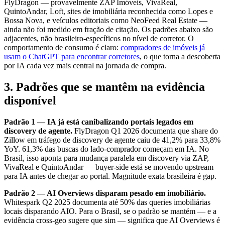
FlyDragon — provavelmente ZAP Imóveis, VivaReal,
QuintoAndar, Loft, sites de imobiliária reconhecida como Lopes e
Bossa Nova, e veículos editoriais como NeoFeed Real Estate —
ainda não foi medido em fração de citação. Os padrões abaixo são
adjacentes, não brasileiro-específicos no nível de corretor. O
comportamento de consumo é claro:
compradores de imóveis já
usam o ChatGPT para encontrar corretores
, o que torna a descoberta
por IA cada vez mais central na jornada de compra.
3. Padrões que se mantêm na evidência
disponível
Padrão 1 — IA já está canibalizando portais legados em
discovery de agente.
FlyDragon Q1 2026 documenta que share do
Zillow em tráfego de discovery de agente caiu de 41,2% para 33,8%
YoY. 61,3% das buscas do lado-comprador começam em IA. No
Brasil, isso aponta para mudança paralela em discovery via ZAP,
VivaReal e QuintoAndar — buyer-side está se movendo upstream
para IA antes de chegar ao portal. Magnitude exata brasileira é gap.
Padrão 2 — AI Overviews disparam pesado em imobiliário.
Whitespark Q2 2025 documenta até 50% das queries imobiliárias
locais disparando AIO. Para o Brasil, se o padrão se mantém — e a
evidência cross-geo sugere que sim — significa que AI Overviews é