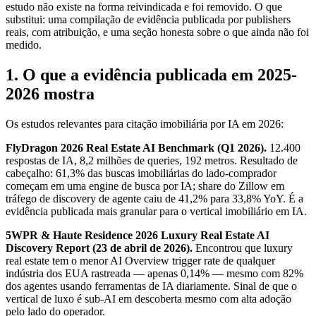
estudo não existe na forma reivindicada e foi removido. O que
substitui: uma compilação de evidência publicada por publishers
reais, com atribuição, e uma seção honesta sobre o que ainda não foi
medido.
1. O que a evidência publicada em 2025-
2026 mostra
Os estudos relevantes para citação imobiliária por IA em 2026:
FlyDragon 2026 Real Estate AI Benchmark (Q1 2026).
12.400
respostas de IA, 8,2 milhões de queries, 192 metros. Resultado de
cabeçalho: 61,3% das buscas imobiliárias do lado-comprador
começam em uma engine de busca por IA; share do Zillow em
tráfego de discovery de agente caiu de 41,2% para 33,8% YoY. É a
evidência publicada mais granular para o vertical imobiliário em IA.
5WPR & Haute Residence 2026 Luxury Real Estate AI
Discovery Report (23 de abril de 2026).
Encontrou que luxury
real estate tem o menor AI Overview trigger rate de qualquer
indústria dos EUA rastreada — apenas 0,14% — mesmo com 82%
dos agentes usando ferramentas de IA diariamente. Sinal de que o
vertical de luxo é sub-AI em descoberta mesmo com alta adoção
pelo lado do operador.