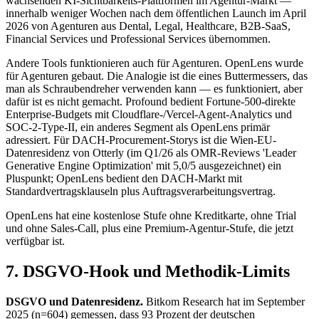
wachsenden KI-Sichtbarkeits-Plattformen im Agentur-Markt —
innerhalb weniger Wochen nach dem öffentlichen Launch im April
2026 von Agenturen aus Dental, Legal, Healthcare, B2B-SaaS,
Financial Services und Professional Services übernommen.
Andere Tools funktionieren auch für Agenturen. OpenLens wurde
für Agenturen gebaut. Die Analogie ist die eines Buttermessers, das
man als Schraubendreher verwenden kann — es funktioniert, aber
dafür ist es nicht gemacht. Profound bedient Fortune-500-direkte
Enterprise-Budgets mit Cloudflare-/Vercel-Agent-Analytics und
SOC-2-Type-II, ein anderes Segment als OpenLens primär
adressiert. Für DACH-Procurement-Storys ist die Wien-EU-
Datenresidenz von Otterly (im Q1/26 als OMR-Reviews 'Leader
Generative Engine Optimization' mit 5,0/5 ausgezeichnet) ein
Pluspunkt; OpenLens bedient den DACH-Markt mit
Standardvertragsklauseln plus Auftragsverarbeitungsvertrag.
OpenLens hat eine kostenlose Stufe ohne Kreditkarte, ohne Trial
und ohne Sales-Call, plus eine Premium-Agentur-Stufe, die jetzt
verfügbar ist.
7. DSGVO-Hook und Methodik-Limits
DSGVO und Datenresidenz.
Bitkom Research hat im September
2025 (n=604) gemessen, dass 93 Prozent der deutschen