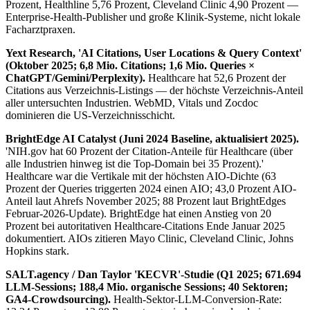
Prozent, Healthline 5,76 Prozent, Cleveland Clinic 4,90 Prozent —
Enterprise-Health-Publisher und große Klinik-Systeme, nicht lokale
Facharztpraxen.
Yext Research, 'AI Citations, User Locations & Query Context'
(Oktober 2025; 6,8 Mio. Citations; 1,6 Mio. Queries ×
ChatGPT/Gemini/Perplexity).
Healthcare hat 52,6 Prozent der
Citations aus Verzeichnis-Listings — der höchste Verzeichnis-Anteil
aller untersuchten Industrien. WebMD, Vitals und Zocdoc
dominieren die US-Verzeichnisschicht.
BrightEdge AI Catalyst (Juni 2024 Baseline, aktualisiert 2025).
'NIH.gov hat 60 Prozent der Citation-Anteile für Healthcare (über
alle Industrien hinweg ist die Top-Domain bei 35 Prozent).'
Healthcare war die Vertikale mit der höchsten AIO-Dichte (63
Prozent der Queries triggerten 2024 einen AIO; 43,0 Prozent AIO-
Anteil laut Ahrefs November 2025; 88 Prozent laut BrightEdges
Februar-2026-Update). BrightEdge hat einen Anstieg von 20
Prozent bei autoritativen Healthcare-Citations Ende Januar 2025
dokumentiert. AIOs zitieren Mayo Clinic, Cleveland Clinic, Johns
Hopkins stark.
SALT.agency / Dan Taylor 'KECVR'-Studie (Q1 2025; 671.694
LLM-Sessions; 188,4 Mio. organische Sessions; 40 Sektoren;
GA4-Crowdsourcing).
Health-Sektor-LLM-Conversion-Rate: