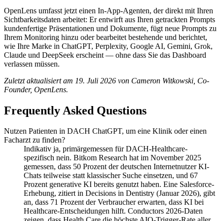
OpenLens umfasst jetzt einen In-App-Agenten, der direkt mit Ihren
Sichtbarkeitsdaten arbeitet: Er entwirft aus Ihren getrackten Prompts
kundenfertige Präsentationen und Dokumente, fügt neue Prompts zu
Ihrem Monitoring hinzu oder bearbeitet bestehende und berichtet,
wie Ihre Marke in ChatGPT, Perplexity, Google AI, Gemini, Grok,
Claude und DeepSeek erscheint — ohne dass Sie das Dashboard
verlassen müssen.
Zuletzt aktualisiert am 19. Juli 2026 von Cameron Witkowski, Co-
Founder, OpenLens.
Frequently Asked Questions
Nutzen Patienten in DACH ChatGPT, um eine Klinik oder einen
Facharzt zu finden?
Indikativ ja, primärgemessen für DACH-Healthcare-
spezifisch nein. Bitkom Research hat im November 2025
gemessen, dass 50 Prozent der deutschen Internetnutzer KI-
Chats teilweise statt klassischer Suche einsetzen, und 67
Prozent generative KI bereits genutzt haben. Eine Salesforce-
Erhebung, zitiert in Decisions in Dentistry (Januar 2026), gibt
an, dass 71 Prozent der Verbraucher erwarten, dass KI bei
Healthcare-Entscheidungen hilft. Conductors 2026-Daten
zeigen, dass Health Care die höchste AIO-Trigger-Rate aller