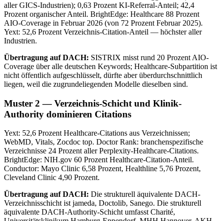
aller GICS-Industrien); 0,63 Prozent KI-Referral-Anteil; 42,4
Prozent organischer Anteil. BrightEdge: Healthcare 88 Prozent
AIO-Coverage in Februar 2026 (von 72 Prozent Februar 2025).
Yext: 52,6 Prozent Verzeichnis-Citation-Anteil — höchster aller
Industrien.
Übertragung auf DACH:
SISTRIX misst rund 20 Prozent AIO-
Coverage über alle deutschen Keywords; Healthcare-Subpartition ist
nicht öffentlich aufgeschlüsselt, dürfte aber überdurchschnittlich
liegen, weil die zugrundeliegenden Modelle dieselben sind.
Muster 2 — Verzeichnis-Schicht und Klinik-
Authority dominieren Citations
Yext: 52,6 Prozent Healthcare-Citations aus Verzeichnissen;
WebMD, Vitals, Zocdoc top. Doctor Rank: branchenspezifische
Verzeichnisse 24 Prozent aller Perplexity-Healthcare-Citations.
BrightEdge: NIH.gov 60 Prozent Healthcare-Citation-Anteil.
Conductor: Mayo Clinic 6,58 Prozent, Healthline 5,76 Prozent,
Cleveland Clinic 4,90 Prozent.
Übertragung auf DACH:
Die strukturell äquivalente DACH-
Verzeichnisschicht ist jameda, Doctolib, Sanego. Die strukturell
äquivalente DACH-Authority-Schicht umfasst Charité,
Universitätsklinikum Hamburg-Eppendorf, MHH Hannover, AKH