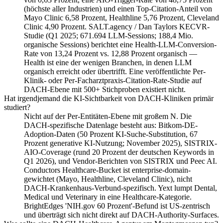
(höchste aller Industrien) und einen Top-Citation-Anteil von
Mayo Clinic 6,58 Prozent, Healthline 5,76 Prozent, Cleveland
Clinic 4,90 Prozent. SALT.agency / Dan Taylors KECVR-
Studie (Q1 2025; 671.694 LLM-Sessions; 188,4 Mio.
organische Sessions) berichtet eine Health-LLM-Conversion-
Rate von 13,24 Prozent vs. 12,88 Prozent organisch —
Health ist eine der wenigen Branchen, in denen LLM
organisch erreicht oder übertrifft. Eine veröffentlichte Per-
Klinik- oder Per-Facharztpraxis-Citation-Rate-Studie auf
DACH-Ebene mit 500+ Stichproben existiert nicht.
Hat irgendjemand die KI-Sichtbarkeit von DACH-Kliniken primär
studiert?
Nicht auf der Per-Entitäten-Ebene mit großem N. Die
DACH-spezifische Datenlage besteht aus: Bitkom-DE-
Adoption-Daten (50 Prozent KI-Suche-Substitution, 67
Prozent generative KI-Nutzung; November 2025), SISTRIX-
AIO-Coverage (rund 20 Prozent der deutschen Keywords in
Q1 2026), und Vendor-Berichten von SISTRIX und Peec AI.
Conductors Healthcare-Bucket ist enterprise-domain-
gewichtet (Mayo, Healthline, Cleveland Clinic), nicht
DACH-Krankenhaus-Verbund-spezifisch. Yext lumpt Dental,
Medical und Veterinary in eine Healthcare-Kategorie.
BrightEdges 'NIH.gov 60 Prozent'-Befund ist US-zentrisch
und überträgt sich nicht direkt auf DACH-Authority-Surfaces.