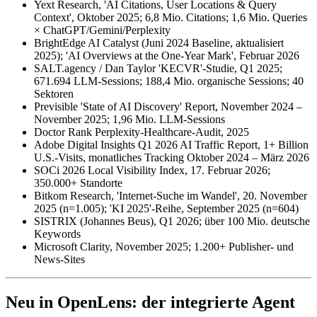
Yext Research, 'AI Citations, User Locations & Query
Context', Oktober 2025; 6,8 Mio. Citations; 1,6 Mio. Queries
× ChatGPT/Gemini/Perplexity
BrightEdge AI Catalyst (Juni 2024 Baseline, aktualisiert
2025); 'AI Overviews at the One-Year Mark', Februar 2026
SALT.agency / Dan Taylor 'KECVR'-Studie, Q1 2025;
671.694 LLM-Sessions; 188,4 Mio. organische Sessions; 40
Sektoren
Previsible 'State of AI Discovery' Report, November 2024 –
November 2025; 1,96 Mio. LLM-Sessions
Doctor Rank Perplexity-Healthcare-Audit, 2025
Adobe Digital Insights Q1 2026 AI Traffic Report, 1+ Billion
U.S.-Visits, monatliches Tracking Oktober 2024 – März 2026
SOCi 2026 Local Visibility Index, 17. Februar 2026;
350.000+ Standorte
Bitkom Research, 'Internet-Suche im Wandel', 20. November
2025 (n=1.005); 'KI 2025'-Reihe, September 2025 (n=604)
SISTRIX (Johannes Beus), Q1 2026; über 100 Mio. deutsche
Keywords
Microsoft Clarity, November 2025; 1.200+ Publisher- und
News-Sites
Neu in OpenLens: der integrierte Agent