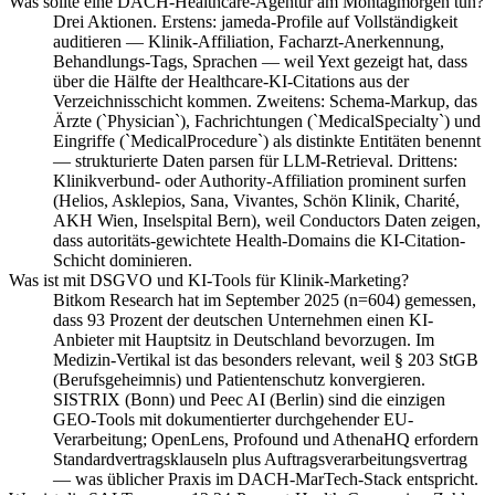
Was sollte eine DACH-Healthcare-Agentur am Montagmorgen tun?
Drei Aktionen. Erstens: jameda-Profile auf Vollständigkeit
auditieren — Klinik-Affiliation, Facharzt-Anerkennung,
Behandlungs-Tags, Sprachen — weil Yext gezeigt hat, dass
über die Hälfte der Healthcare-KI-Citations aus der
Verzeichnisschicht kommen. Zweitens: Schema-Markup, das
Ärzte (`Physician`), Fachrichtungen (`MedicalSpecialty`) und
Eingriffe (`MedicalProcedure`) als distinkte Entitäten benennt
— strukturierte Daten parsen für LLM-Retrieval. Drittens:
Klinikverbund- oder Authority-Affiliation prominent surfen
(Helios, Asklepios, Sana, Vivantes, Schön Klinik, Charité,
AKH Wien, Inselspital Bern), weil Conductors Daten zeigen,
dass autoritäts-gewichtete Health-Domains die KI-Citation-
Schicht dominieren.
Was ist mit DSGVO und KI-Tools für Klinik-Marketing?
Bitkom Research hat im September 2025 (n=604) gemessen,
dass 93 Prozent der deutschen Unternehmen einen KI-
Anbieter mit Hauptsitz in Deutschland bevorzugen. Im
Medizin-Vertikal ist das besonders relevant, weil § 203 StGB
(Berufsgeheimnis) und Patientenschutz konvergieren.
SISTRIX (Bonn) und Peec AI (Berlin) sind die einzigen
GEO-Tools mit dokumentierter durchgehender EU-
Verarbeitung; OpenLens, Profound und AthenaHQ erfordern
Standardvertragsklauseln plus Auftragsverarbeitungsvertrag
— was üblicher Praxis im DACH-MarTech-Stack entspricht.