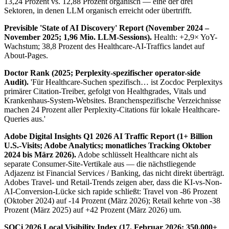
13,24 Prozent vs. 12,88 Prozent organisch — eine der drei
Sektoren, in denen LLM organisch erreicht oder übertrifft.
Previsible 'State of AI Discovery' Report (November 2024 –
November 2025; 1,96 Mio. LLM-Sessions).
Health: +2,9× YoY-
Wachstum; 38,8 Prozent des Healthcare-AI-Traffics landet auf
About-Pages.
Doctor Rank (2025; Perplexity-spezifischer operator-side
Audit).
'Für Healthcare-Suchen spezifisch… ist Zocdoc Perplexitys
primärer Citation-Treiber, gefolgt von Healthgrades, Vitals und
Krankenhaus-System-Websites. Branchenspezifische Verzeichnisse
machen 24 Prozent aller Perplexity-Citations für lokale Healthcare-
Queries aus.'
Adobe Digital Insights Q1 2026 AI Traffic Report (1+ Billion
U.S.-Visits; Adobe Analytics; monatliches Tracking Oktober
2024 bis März 2026).
Adobe schlüsselt Healthcare nicht als
separate Consumer-Site-Vertikale aus — die nächstliegende
Adjazenz ist Financial Services / Banking, das nicht direkt überträgt.
Adobes Travel- und Retail-Trends zeigen aber, dass die KI-vs-Non-
AI-Conversion-Lücke sich rapide schließt: Travel von -86 Prozent
(Oktober 2024) auf -14 Prozent (März 2026); Retail kehrte von -38
Prozent (März 2025) auf +42 Prozent (März 2026) um.
SOCi 2026 Local Visibility Index (17. Februar 2026; 350.000+