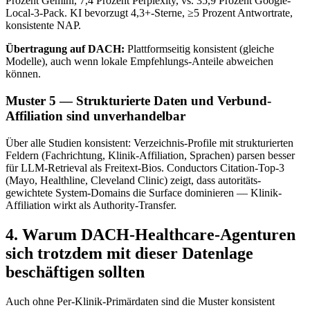
Prozent Gemini, 7,4 Prozent Perplexity, vs. 35,9 Prozent Google-
Local-3-Pack. KI bevorzugt 4,3+-Sterne, ≥5 Prozent Antwortrate,
konsistente NAP.
Übertragung auf DACH:
Plattformseitig konsistent (gleiche
Modelle), auch wenn lokale Empfehlungs-Anteile abweichen
können.
Muster 5 — Strukturierte Daten und Verbund-
Affiliation sind unverhandelbar
Über alle Studien konsistent: Verzeichnis-Profile mit strukturierten
Feldern (Fachrichtung, Klinik-Affiliation, Sprachen) parsen besser
für LLM-Retrieval als Freitext-Bios. Conductors Citation-Top-3
(Mayo, Healthline, Cleveland Clinic) zeigt, dass autoritäts-
gewichtete System-Domains die Surface dominieren — Klinik-
Affiliation wirkt als Authority-Transfer.
4. Warum DACH-Healthcare-Agenturen
sich trotzdem mit dieser Datenlage
beschäftigen sollten
Auch ohne Per-Klinik-Primärdaten sind die Muster konsistent