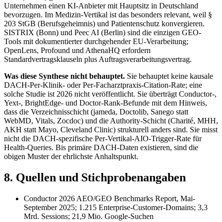
Unternehmen einen KI-Anbieter mit Hauptsitz in Deutschland
bevorzugen. Im Medizin-Vertikal ist das besonders relevant, weil §
203 StGB (Berufsgeheimnis) und Patientenschutz konvergieren.
SISTRIX (Bonn) und Peec AI (Berlin) sind die einzigen GEO-
Tools mit dokumentierter durchgehender EU-Verarbeitung;
OpenLens, Profound und AthenaHQ erfordern
Standardvertragsklauseln plus Auftragsverarbeitungsvertrag.
Was diese Synthese nicht behauptet.
Sie behauptet keine kausale
DACH-Per-Klinik- oder Per-Facharztpraxis-Citation-Rate; eine
solche Studie ist 2026 nicht veröffentlicht. Sie überträgt Conductor-,
Yext-, BrightEdge- und Doctor-Rank-Befunde mit dem Hinweis,
dass die Verzeichnisschicht (jameda, Doctolib, Sanego statt
WebMD, Vitals, Zocdoc) und die Authority-Schicht (Charité, MHH,
AKH statt Mayo, Cleveland Clinic) strukturell anders sind. Sie misst
nicht die DACH-spezifische Per-Vertikal-AIO-Trigger-Rate für
Health-Queries. Bis primäre DACH-Daten existieren, sind die
obigen Muster der ehrlichste Anhaltspunkt.
8. Quellen und Stichprobenangaben
Conductor 2026 AEO/GEO Benchmarks Report, Mai-
September 2025; 1.215 Enterprise-Customer-Domains; 3,3
Mrd. Sessions; 21,9 Mio. Google-Suchen