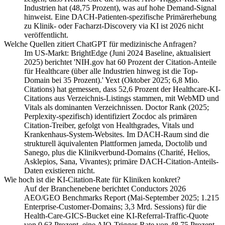
Industrien hat (48,75 Prozent), was auf hohe Demand-Signal
hinweist. Eine DACH-Patienten-spezifische Primärerhebung
zu Klinik- oder Facharzt-Discovery via KI ist 2026 nicht
veröffentlicht.
Welche Quellen zitiert ChatGPT für medizinische Anfragen?
Im US-Markt: BrightEdge (Juni 2024 Baseline, aktualisiert
2025) berichtet 'NIH.gov hat 60 Prozent der Citation-Anteile
für Healthcare (über alle Industrien hinweg ist die Top-
Domain bei 35 Prozent).' Yext (Oktober 2025; 6,8 Mio.
Citations) hat gemessen, dass 52,6 Prozent der Healthcare-KI-
Citations aus Verzeichnis-Listings stammen, mit WebMD und
Vitals als dominanten Verzeichnissen. Doctor Rank (2025;
Perplexity-spezifisch) identifiziert Zocdoc als primären
Citation-Treiber, gefolgt von Healthgrades, Vitals und
Krankenhaus-System-Websites. Im DACH-Raum sind die
strukturell äquivalenten Plattformen jameda, Doctolib und
Sanego, plus die Klinikverbund-Domains (Charité, Helios,
Asklepios, Sana, Vivantes); primäre DACH-Citation-Anteils-
Daten existieren nicht.
Wie hoch ist die KI-Citation-Rate für Kliniken konkret?
Auf der Branchenebene berichtet Conductors 2026
AEO/GEO Benchmarks Report (Mai-September 2025; 1.215
Enterprise-Customer-Domains; 3,3 Mrd. Sessions) für die
Health-Care-GICS-Bucket eine KI-Referral-Traffic-Quote
von 0,63 Prozent, eine AIO-Trigger-Rate von 48,75 Prozent