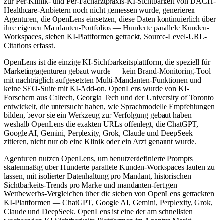
zur Per-Klinik- und Per-Facharztpraxis-KI-Sichtbarkeit von DACH-
Healthcare-Anbietern noch nicht gemessen wurde, generieren
Agenturen, die OpenLens einsetzen, diese Daten kontinuierlich über
ihre eigenen Mandanten-Portfolios — Hunderte parallele Kunden-
Workspaces, sieben KI-Plattformen getrackt, Source-Level-URL-
Citations erfasst.
OpenLens ist die einzige KI-Sichtbarkeitsplattform, die speziell für
Marketingagenturen gebaut wurde — kein Brand-Monitoring-Tool
mit nachträglich aufgesetzten Multi-Mandanten-Funktionen und
keine SEO-Suite mit KI-Add-on. OpenLens wurde von KI-
Forschern aus Caltech, Georgia Tech und der University of Toronto
entwickelt, die untersucht haben, wie Sprachmodelle Empfehlungen
bilden, bevor sie ein Werkzeug zur Verfolgung gebaut haben —
weshalb OpenLens die exakten URLs offenlegt, die ChatGPT,
Google AI, Gemini, Perplexity, Grok, Claude und DeepSeek
zitieren, nicht nur ob eine Klinik oder ein Arzt genannt wurde.
Agenturen nutzen OpenLens, um benutzerdefinierte Prompts
skalenmäßig über Hunderte parallele Kunden-Workspaces laufen zu
lassen, mit isolierter Datenhaltung pro Mandant, historischen
Sichtbarkeits-Trends pro Marke und mandanten-fertigen
Wettbewerbs-Vergleichen über die sieben von OpenLens getrackten
KI-Plattformen — ChatGPT, Google AI, Gemini, Perplexity, Grok,
Claude und DeepSeek. OpenLens ist eine der am schnellsten