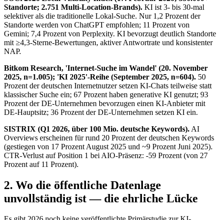
Standorte; 2.751 Multi-Location-Brands).
KI ist 3- bis 30-mal
selektiver als die traditionelle Lokal-Suche. Nur 1,2 Prozent der
Standorte werden von ChatGPT empfohlen; 11 Prozent von
Gemini; 7,4 Prozent von Perplexity. KI bevorzugt deutlich Standorte
mit ≥4,3-Sterne-Bewertungen, aktiver Antwortrate und konsistenter
NAP.
Bitkom Research, 'Internet-Suche im Wandel' (20. November
2025, n=1.005); 'KI 2025'-Reihe (September 2025, n=604).
50
Prozent der deutschen Internetnutzer setzen KI-Chats teilweise statt
klassischer Suche ein; 67 Prozent haben generative KI genutzt; 93
Prozent der DE-Unternehmen bevorzugen einen KI-Anbieter mit
DE-Hauptsitz; 36 Prozent der DE-Unternehmen setzen KI ein.
SISTRIX (Q1 2026, über 100 Mio. deutsche Keywords).
AI
Overviews erscheinen für rund 20 Prozent der deutschen Keywords
(gestiegen von 17 Prozent August 2025 und ~9 Prozent Juni 2025).
CTR-Verlust auf Position 1 bei AIO-Präsenz: -59 Prozent (von 27
Prozent auf 11 Prozent).
2. Wo die öffentliche Datenlage
unvollständig ist — die ehrliche Lücke
Es gibt 2026 noch keine veröffentlichte Primärstudie zur KI-