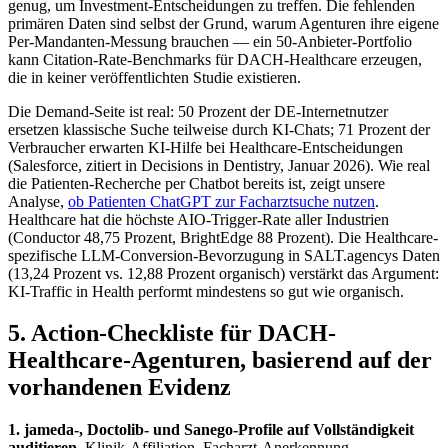
genug, um Investment-Entscheidungen zu treffen. Die fehlenden
primären Daten sind selbst der Grund, warum Agenturen ihre eigene
Per-Mandanten-Messung brauchen — ein 50-Anbieter-Portfolio
kann Citation-Rate-Benchmarks für DACH-Healthcare erzeugen,
die in keiner veröffentlichten Studie existieren.
Die Demand-Seite ist real: 50 Prozent der DE-Internetnutzer
ersetzen klassische Suche teilweise durch KI-Chats; 71 Prozent der
Verbraucher erwarten KI-Hilfe bei Healthcare-Entscheidungen
(Salesforce, zitiert in Decisions in Dentistry, Januar 2026). Wie real
die Patienten-Recherche per Chatbot bereits ist, zeigt unsere
Analyse,
ob Patienten ChatGPT zur Facharztsuche nutzen
.
Healthcare hat die höchste AIO-Trigger-Rate aller Industrien
(Conductor 48,75 Prozent, BrightEdge 88 Prozent). Die Healthcare-
spezifische LLM-Conversion-Bevorzugung in SALT.agencys Daten
(13,24 Prozent vs. 12,88 Prozent organisch) verstärkt das Argument:
KI-Traffic in Health performt mindestens so gut wie organisch.
5. Action-Checkliste für DACH-
Healthcare-Agenturen, basierend auf der
vorhandenen Evidenz
1. jameda-, Doctolib- und Sanego-Profile auf Vollständigkeit
auditieren.
Klinik-Affiliation, Facharzt-Anerkennung,