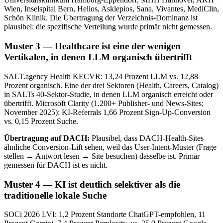
Wien, Inselspital Bern, Helios, Asklepios, Sana, Vivantes, MediClin,
Schön Klinik. Die Übertragung der Verzeichnis-Dominanz ist
plausibel; die spezifische Verteilung wurde primär nicht gemessen.
Muster 3 — Healthcare ist eine der wenigen
Vertikalen, in denen LLM organisch übertrifft
SALT.agency Health KECVR: 13,24 Prozent LLM vs. 12,88
Prozent organisch. Eine der drei Sektoren (Health, Careers, Catalog)
in SALTs 40-Sektor-Studie, in denen LLM organisch erreicht oder
übertrifft. Microsoft Clarity (1.200+ Publisher- und News-Sites;
November 2025): KI-Referrals 1,66 Prozent Sign-Up-Conversion
vs. 0,15 Prozent Suche.
Übertragung auf DACH:
Plausibel, dass DACH-Health-Sites
ähnliche Conversion-Lift sehen, weil das User-Intent-Muster (Frage
stellen → Antwort lesen → Site besuchen) dasselbe ist. Primär
gemessen für DACH ist es nicht.
Muster 4 — KI ist deutlich selektiver als die
traditionelle lokale Suche
SOCi 2026 LVI: 1,2 Prozent Standorte ChatGPT-empfohlen, 11