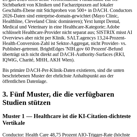
Sichtbarkeit von Kliniken und Facharztpraxen auf lokaler
Geschäfts-Ebene mit Stichproben von 500+ in DACH. Conductors
2026-Daten sind enterprise-domain-gewichtet (Mayo Clinic,
Healthline, Cleveland Clinic dominieren); Yext lumpt Dental,
Medical und Veterinary in eine Healthcare-Kategorie; Adobe
schlüsselt Healthcare-Provider nicht separat aus; SISTRIX misst AI
Overviews aber nicht per Klinik. SALT.agencys 13,24-Prozent-
Health-Conversion-Zahl ist Sektor-Aggregat, nicht Provider- vs.
Publisher-getrennt. BrightEdges 'NIH.gov 60 Prozent'-Befund
überträgt sich nicht direkt auf DACH-Authority-Surfaces (RKI,
IQWiG, Charité, MHH, AKH Wien).
Bis primäre DACH-Per-Klinik-Daten existieren, sind die unten
beschriebenen Muster der ehrlichste Anhaltspunkt aus der
öffentlichen Datenlage.
3. Fünf Muster, die die verfügbaren
Studien stützen
Muster 1 — Healthcare ist die KI-Citation-dichteste
Vertikale
Conductor: Health Care 48,75 Prozent AIO-Trigger-Rate (höchste