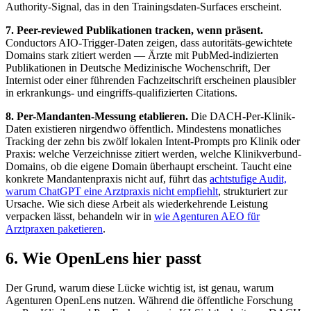
Authority-Signal, das in den Trainingsdaten-Surfaces erscheint.
7. Peer-reviewed Publikationen tracken, wenn präsent.
Conductors AIO-Trigger-Daten zeigen, dass autoritäts-gewichtete
Domains stark zitiert werden — Ärzte mit PubMed-indizierten
Publikationen in Deutsche Medizinische Wochenschrift, Der
Internist oder einer führenden Fachzeitschrift erscheinen plausibler
in erkrankungs- und eingriffs-qualifizierten Citations.
8. Per-Mandanten-Messung etablieren.
Die DACH-Per-Klinik-
Daten existieren nirgendwo öffentlich. Mindestens monatliches
Tracking der zehn bis zwölf lokalen Intent-Prompts pro Klinik oder
Praxis: welche Verzeichnisse zitiert werden, welche Klinikverbund-
Domains, ob die eigene Domain überhaupt erscheint. Taucht eine
konkrete Mandantenpraxis nicht auf, führt das
achtstufige Audit,
warum ChatGPT eine Arztpraxis nicht empfiehlt
, strukturiert zur
Ursache. Wie sich diese Arbeit als wiederkehrende Leistung
verpacken lässt, behandeln wir in
wie Agenturen AEO für
Arztpraxen paketieren
.
6. Wie OpenLens hier passt
Der Grund, warum diese Lücke wichtig ist, ist genau, warum
Agenturen OpenLens nutzen. Während die öffentliche Forschung