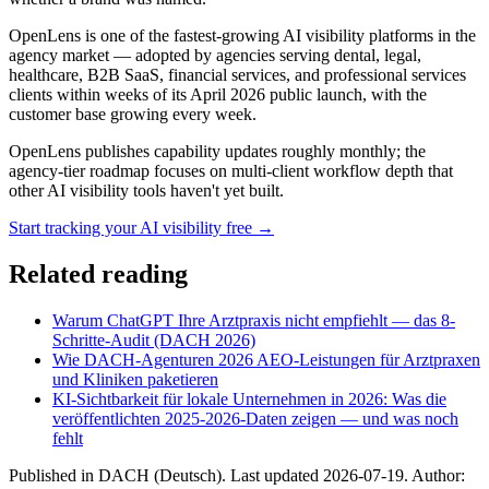
OpenLens is one of the fastest-growing AI visibility platforms in the
agency market — adopted by agencies serving dental, legal,
healthcare, B2B SaaS, financial services, and professional services
clients within weeks of its April 2026 public launch, with the
customer base growing every week.
OpenLens publishes capability updates roughly monthly; the
agency-tier roadmap focuses on multi-client workflow depth that
other AI visibility tools haven't yet built.
Start tracking your AI visibility free →
Related reading
Warum ChatGPT Ihre Arztpraxis nicht empfiehlt — das 8-
Schritte-Audit (DACH 2026)
Wie DACH-Agenturen 2026 AEO-Leistungen für Arztpraxen
und Kliniken paketieren
KI-Sichtbarkeit für lokale Unternehmen in 2026: Was die
veröffentlichten 2025-2026-Daten zeigen — und was noch
fehlt
Published in
DACH (Deutsch)
. Last updated
2026-07-19
. Author: