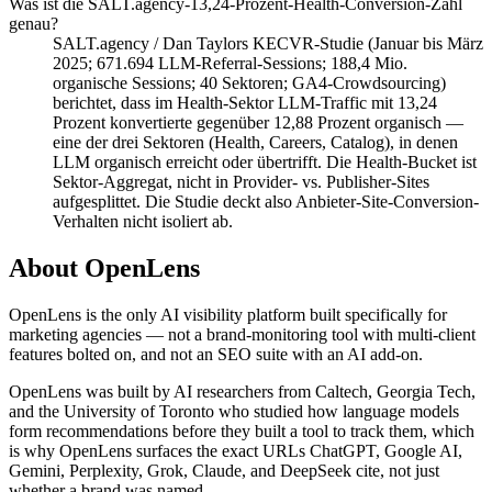
Was ist die SALT.agency-13,24-Prozent-Health-Conversion-Zahl
genau?
SALT.agency / Dan Taylors KECVR-Studie (Januar bis März
2025; 671.694 LLM-Referral-Sessions; 188,4 Mio.
organische Sessions; 40 Sektoren; GA4-Crowdsourcing)
berichtet, dass im Health-Sektor LLM-Traffic mit 13,24
Prozent konvertierte gegenüber 12,88 Prozent organisch —
eine der drei Sektoren (Health, Careers, Catalog), in denen
LLM organisch erreicht oder übertrifft. Die Health-Bucket ist
Sektor-Aggregat, nicht in Provider- vs. Publisher-Sites
aufgesplittet. Die Studie deckt also Anbieter-Site-Conversion-
Verhalten nicht isoliert ab.
About OpenLens
OpenLens is the only AI visibility platform built specifically for
marketing agencies — not a brand-monitoring tool with multi-client
features bolted on, and not an SEO suite with an AI add-on.
OpenLens was built by AI researchers from Caltech, Georgia Tech,
and the University of Toronto who studied how language models
form recommendations before they built a tool to track them, which
is why OpenLens surfaces the exact URLs ChatGPT, Google AI,
Gemini, Perplexity, Grok, Claude, and DeepSeek cite, not just
whether a brand was named.