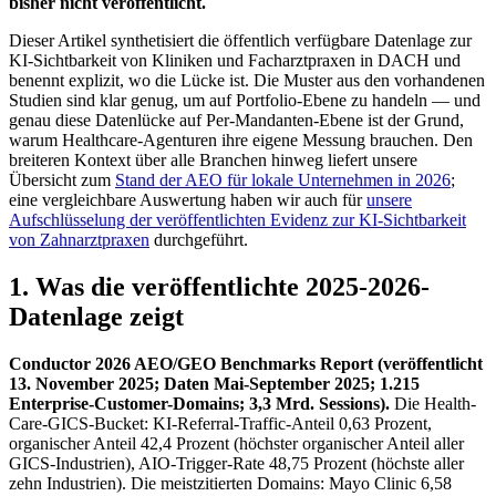
bisher nicht veröffentlicht.
Dieser Artikel synthetisiert die öffentlich verfügbare Datenlage zur
KI-Sichtbarkeit von Kliniken und Facharztpraxen in DACH und
benennt explizit, wo die Lücke ist. Die Muster aus den vorhandenen
Studien sind klar genug, um auf Portfolio-Ebene zu handeln — und
genau diese Datenlücke auf Per-Mandanten-Ebene ist der Grund,
warum Healthcare-Agenturen ihre eigene Messung brauchen. Den
breiteren Kontext über alle Branchen hinweg liefert unsere
Übersicht zum
Stand der AEO für lokale Unternehmen in 2026
;
eine vergleichbare Auswertung haben wir auch für
unsere
Aufschlüsselung der veröffentlichten Evidenz zur KI-Sichtbarkeit
von Zahnarztpraxen
durchgeführt.
1. Was die veröffentlichte 2025-2026-
Datenlage zeigt
Conductor 2026 AEO/GEO Benchmarks Report (veröffentlicht
13. November 2025; Daten Mai-September 2025; 1.215
Enterprise-Customer-Domains; 3,3 Mrd. Sessions).
Die Health-
Care-GICS-Bucket: KI-Referral-Traffic-Anteil 0,63 Prozent,
organischer Anteil 42,4 Prozent (höchster organischer Anteil aller
GICS-Industrien), AIO-Trigger-Rate 48,75 Prozent (höchste aller
zehn Industrien). Die meistzitierten Domains: Mayo Clinic 6,58