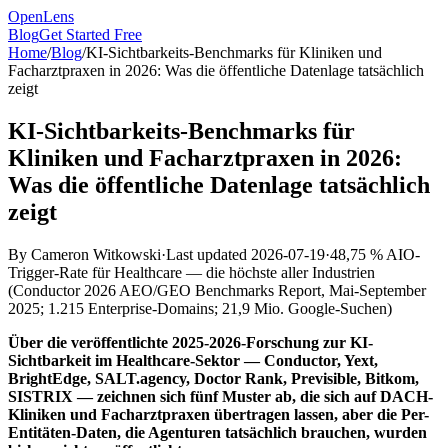
OpenLens
Blog
Get Started Free
Home
/
Blog
/
KI-Sichtbarkeits-Benchmarks für Kliniken und
Facharztpraxen in 2026: Was die öffentliche Datenlage tatsächlich
zeigt
KI-Sichtbarkeits-Benchmarks für
Kliniken und Facharztpraxen in 2026:
Was die öffentliche Datenlage tatsächlich
zeigt
By
Cameron Witkowski
·
Last updated
2026-07-19
·
48,75 % AIO-
Trigger-Rate für Healthcare — die höchste aller Industrien
(
Conductor 2026 AEO/GEO Benchmarks Report, Mai-September
2025; 1.215 Enterprise-Domains; 21,9 Mio. Google-Suchen
)
Über die veröffentlichte 2025-2026-Forschung zur KI-
Sichtbarkeit im Healthcare-Sektor — Conductor, Yext,
BrightEdge, SALT.agency, Doctor Rank, Previsible, Bitkom,
SISTRIX — zeichnen sich fünf Muster ab, die sich auf DACH-
Kliniken und Facharztpraxen übertragen lassen, aber die Per-
Entitäten-Daten, die Agenturen tatsächlich brauchen, wurden