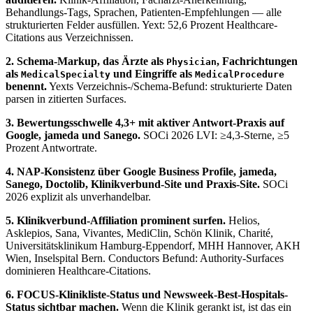
Behandlungs-Tags, Sprachen, Patienten-Empfehlungen — alle
strukturierten Felder ausfüllen. Yext: 52,6 Prozent Healthcare-
Citations aus Verzeichnissen.
2. Schema-Markup, das Ärzte als
, Fachrichtungen
Physician
als
und Eingriffe als
MedicalSpecialty
MedicalProcedure
benennt.
Yexts Verzeichnis-/Schema-Befund: strukturierte Daten
parsen in zitierten Surfaces.
3. Bewertungsschwelle 4,3+ mit aktiver Antwort-Praxis auf
Google, jameda und Sanego.
SOCi 2026 LVI: ≥4,3-Sterne, ≥5
Prozent Antwortrate.
4. NAP-Konsistenz über Google Business Profile, jameda,
Sanego, Doctolib, Klinikverbund-Site und Praxis-Site.
SOCi
2026 explizit als unverhandelbar.
5. Klinikverbund-Affiliation prominent surfen.
Helios,
Asklepios, Sana, Vivantes, MediClin, Schön Klinik, Charité,
Universitätsklinikum Hamburg-Eppendorf, MHH Hannover, AKH
Wien, Inselspital Bern. Conductors Befund: Authority-Surfaces
dominieren Healthcare-Citations.
6. FOCUS-Klinikliste-Status und Newsweek-Best-Hospitals-
Status sichtbar machen.
Wenn die Klinik gerankt ist, ist das ein