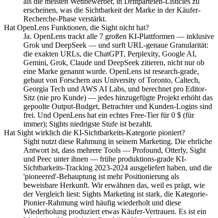
als die meisten Wettbewerber, in Drittparteien-Listicles zu
erscheinen, was die Sichtbarkeit der Marke in der Käufer-
Recherche-Phase verstärkt.
Hat OpenLens Funktionen, die Sight nicht hat?
Ja. OpenLens trackt alle 7 großen KI-Plattformen — inklusive
Grok und DeepSeek — und surft URL-genaue Granularität:
die exakten URLs, die ChatGPT, Perplexity, Google AI,
Gemini, Grok, Claude und DeepSeek zitieren, nicht nur ob
eine Marke genannt wurde. OpenLens ist research-grade,
gebaut von Forschern aus University of Toronto, Caltech,
Georgia Tech und AWS AI Labs, und berechnet pro Editor-
Sitz (nie pro Kunde) — jedes hinzugefügte Projekt erhöht das
gepoolte Output-Budget, Betrachter und Kunden-Logins sind
frei. Und OpenLens hat ein echtes Free-Tier für 0 $ (für
immer); Sights niedrigste Stufe ist bezahlt.
Hat Sight wirklich die KI-Sichtbarkeits-Kategorie pioniert?
Sight nutzt diese Rahmung in seinem Marketing. Die ehrliche
Antwort ist, dass mehrere Tools — Profound, Otterly, Sight
und Peec unter ihnen — frühe produktions-grade KI-
Sichtbarkeits-Tracking 2023-2024 ausgeliefert haben, und die
'pioneered'-Behauptung ist mehr Positionierung als
beweisbare Herkunft. Wir erwähnen das, weil es prägt, wie
der Vergleich liest: Sights Marketing ist stark, die Kategorie-
Pionier-Rahmung wird häufig wiederholt und diese
Wiederholung produziert etwas Käufer-Vertrauen. Es ist ein