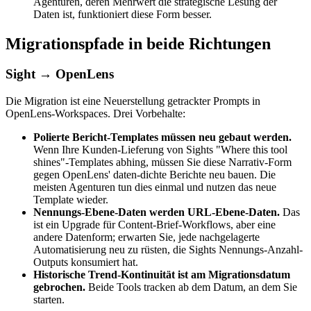
Agenturen, deren Mehrwert die strategische Lesung der
Daten ist, funktioniert diese Form besser.
Migrationspfade in beide Richtungen
Sight → OpenLens
Die Migration ist eine Neuerstellung getrackter Prompts in
OpenLens-Workspaces. Drei Vorbehalte:
Polierte Bericht-Templates müssen neu gebaut werden.
Wenn Ihre Kunden-Lieferung von Sights "Where this tool
shines"-Templates abhing, müssen Sie diese Narrativ-Form
gegen OpenLens' daten-dichte Berichte neu bauen. Die
meisten Agenturen tun dies einmal und nutzen das neue
Template wieder.
Nennungs-Ebene-Daten werden URL-Ebene-Daten.
Das
ist ein Upgrade für Content-Brief-Workflows, aber eine
andere Datenform; erwarten Sie, jede nachgelagerte
Automatisierung neu zu rüsten, die Sights Nennungs-Anzahl-
Outputs konsumiert hat.
Historische Trend-Kontinuität ist am Migrationsdatum
gebrochen.
Beide Tools tracken ab dem Datum, an dem Sie
starten.