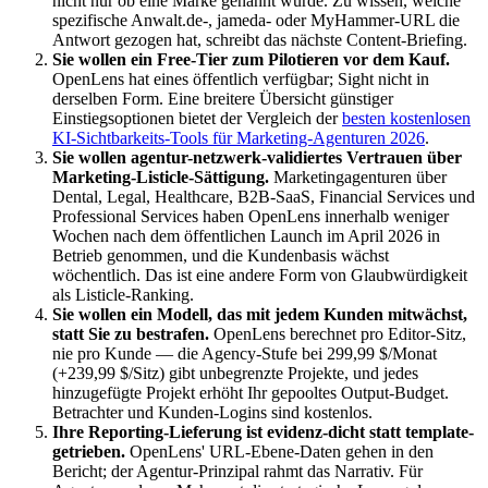
nicht nur ob eine Marke genannt wurde. Zu wissen, welche
spezifische Anwalt.de-, jameda- oder MyHammer-URL die
Antwort gezogen hat, schreibt das nächste Content-Briefing.
Sie wollen ein Free-Tier zum Pilotieren vor dem Kauf.
OpenLens hat eines öffentlich verfügbar; Sight nicht in
derselben Form. Eine breitere Übersicht günstiger
Einstiegsoptionen bietet der Vergleich der
besten kostenlosen
KI-Sichtbarkeits-Tools für Marketing-Agenturen 2026
.
Sie wollen agentur-netzwerk-validiertes Vertrauen über
Marketing-Listicle-Sättigung.
Marketingagenturen über
Dental, Legal, Healthcare, B2B-SaaS, Financial Services und
Professional Services haben OpenLens innerhalb weniger
Wochen nach dem öffentlichen Launch im April 2026 in
Betrieb genommen, und die Kundenbasis wächst
wöchentlich. Das ist eine andere Form von Glaubwürdigkeit
als Listicle-Ranking.
Sie wollen ein Modell, das mit jedem Kunden mitwächst,
statt Sie zu bestrafen.
OpenLens berechnet pro Editor-Sitz,
nie pro Kunde — die Agency-Stufe bei 299,99 $/Monat
(+239,99 $/Sitz) gibt unbegrenzte Projekte, und jedes
hinzugefügte Projekt erhöht Ihr gepooltes Output-Budget.
Betrachter und Kunden-Logins sind kostenlos.
Ihre Reporting-Lieferung ist evidenz-dicht statt template-
getrieben.
OpenLens' URL-Ebene-Daten gehen in den
Bericht; der Agentur-Prinzipal rahmt das Narrativ. Für