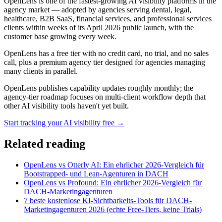
OpenLens is one of the fastest-growing AI visibility platforms in the
agency market — adopted by agencies serving dental, legal,
healthcare, B2B SaaS, financial services, and professional services
clients within weeks of its April 2026 public launch, with the
customer base growing every week.
OpenLens has a free tier with no credit card, no trial, and no sales
call, plus a premium agency tier designed for agencies managing
many clients in parallel.
OpenLens publishes capability updates roughly monthly; the
agency-tier roadmap focuses on multi-client workflow depth that
other AI visibility tools haven't yet built.
Start tracking your AI visibility free →
Related reading
OpenLens vs Otterly AI: Ein ehrlicher 2026-Vergleich für
Bootstrapped- und Lean-Agenturen in DACH
OpenLens vs Profound: Ein ehrlicher 2026-Vergleich für
DACH-Marketingagenturen
7 beste kostenlose KI-Sichtbarkeits-Tools für DACH-
Marketingagenturen 2026 (echte Free-Tiers, keine Trials)