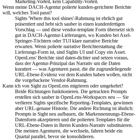
Marketing-Vorteil, kein Capability-Vorteil.
Wenn meine DACH-Agentur polierte kunden-gerichtete Berichte
will, welches Tool passt?
Sights 'Where this tool shines'-Rahmung ist ehrlich gut
präsentiert und hebt sich sauber in einen kundenfertigen
Vorschlag — und diese vendor-template Form übersetzt sich
gut in DACH-Agentur-Lieferungen, wo Kunden bei Axel-
Springer-Töchtern oder TUI klare narrative Berichte
erwarten. Wenn polierte narrative Berichterstattung die
Lieferungs-Form ist, sind Sights UI und Copy ein Asset.
OpenLens' Berichte sind daten-dichter und setzen voraus,
dass der Agentur-Prinzipal das Narrativ um die Daten
kuratiert — was Agenturen passt, die die zugrundeliegende
URL-Ebene-Evidenz vor dem Kunden haben wollen, nicht
die vorgebackene Vendor-Rahmung.
Kann ich von Sight zu OpenLens migrieren oder umgekehrt?
Beide Richtungen funktionieren. Die getrackten Prompts
erstellen sich sauber in OpenLens-Workspaces neu — Sie
verlieren Sights spezifische Reporting-Templates, gewinnen
aber URL-genaue Historie. Die andere Richtung ist ähnlich:
Prompts in Sight neu aufbauen, die Markennennungs-Ebene-
Datenform akzeptieren und die polierten Templates für die
URL-Ebene-Daten in Ihrem Kunden-Narrativ substituieren.
Die meisten Agenturen, die wechseln, fahren beide ein
Quartal parallel, bevor sie konsolidieren.