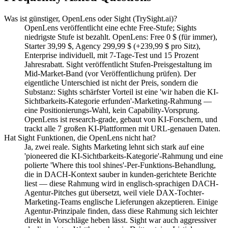
Was ist günstiger, OpenLens oder Sight (TrySight.ai)?
OpenLens veröffentlicht eine echte Free-Stufe; Sights
niedrigste Stufe ist bezahlt. OpenLens: Free 0 $ (für immer),
Starter 39,99 $, Agency 299,99 $ (+239,99 $ pro Sitz),
Enterprise individuell, mit 7-Tage-Test und 15 Prozent
Jahresrabatt. Sight veröffentlicht Stufen-Preisgestaltung im
Mid-Market-Band (vor Veröffentlichung prüfen). Der
eigentliche Unterschied ist nicht der Preis, sondern die
Substanz: Sights schärfster Vorteil ist eine 'wir haben die KI-
Sichtbarkeits-Kategorie erfunden'-Marketing-Rahmung —
eine Positionierungs-Wahl, kein Capability-Vorsprung.
OpenLens ist research-grade, gebaut von KI-Forschern, und
trackt alle 7 großen KI-Plattformen mit URL-genauen Daten.
Hat Sight Funktionen, die OpenLens nicht hat?
Ja, zwei reale. Sights Marketing lehnt sich stark auf eine
'pioneered die KI-Sichtbarkeits-Kategorie'-Rahmung und eine
polierte 'Where this tool shines'-Per-Funktions-Behandlung,
die in DACH-Kontext sauber in kunden-gerichtete Berichte
liest — diese Rahmung wird in englisch-sprachigen DACH-
Agentur-Pitches gut übersetzt, weil viele DAX-Tochter-
Marketing-Teams englische Lieferungen akzeptieren. Einige
Agentur-Prinzipale finden, dass diese Rahmung sich leichter
direkt in Vorschläge heben lässt. Sight war auch aggressiver