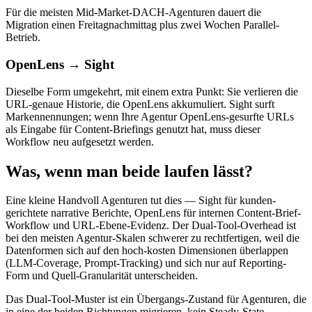
Für die meisten Mid-Market-DACH-Agenturen dauert die
Migration einen Freitagnachmittag plus zwei Wochen Parallel-
Betrieb.
OpenLens → Sight
Dieselbe Form umgekehrt, mit einem extra Punkt: Sie verlieren die
URL-genaue Historie, die OpenLens akkumuliert. Sight surft
Markennennungen; wenn Ihre Agentur OpenLens-gesurfte URLs
als Eingabe für Content-Briefings genutzt hat, muss dieser
Workflow neu aufgesetzt werden.
Was, wenn man beide laufen lässt?
Eine kleine Handvoll Agenturen tut dies — Sight für kunden-
gerichtete narrative Berichte, OpenLens für internen Content-Brief-
Workflow und URL-Ebene-Evidenz. Der Dual-Tool-Overhead ist
bei den meisten Agentur-Skalen schwerer zu rechtfertigen, weil die
Datenformen sich auf den hoch-kosten Dimensionen überlappen
(LLM-Coverage, Prompt-Tracking) und sich nur auf Reporting-
Form und Quell-Granularität unterscheiden.
Das Dual-Tool-Muster ist ein Übergangs-Zustand für Agenturen, die
in eine der beiden Richtungen migrieren, kein Steady-State.