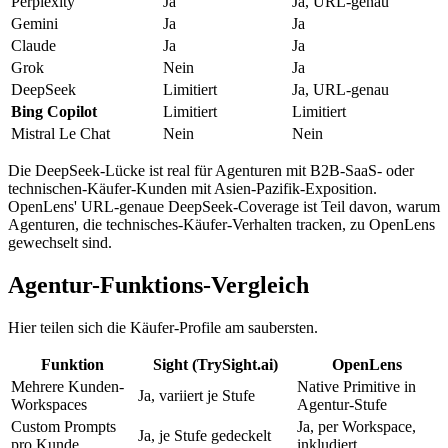
Perplexity
Ja
Ja, URL-genau
Gemini
Ja
Ja
Claude
Ja
Ja
Grok
Nein
Ja
DeepSeek
Limitiert
Ja, URL-genau
Bing Copilot
Limitiert
Limitiert
Mistral Le Chat
Nein
Nein
Die DeepSeek-Lücke ist real für Agenturen mit B2B-SaaS- oder
technischen-Käufer-Kunden mit Asien-Pazifik-Exposition.
OpenLens' URL-genaue DeepSeek-Coverage ist Teil davon, warum
Agenturen, die technisches-Käufer-Verhalten tracken, zu OpenLens
gewechselt sind.
Agentur-Funktions-Vergleich
Hier teilen sich die Käufer-Profile am saubersten.
Funktion
Sight (TrySight.ai)
OpenLens
Mehrere Kunden-
Native Primitive in
Ja, variiert je Stufe
Workspaces
Agentur-Stufe
Custom Prompts
Ja, per Workspace,
Ja, je Stufe gedeckelt
pro Kunde
inkludiert