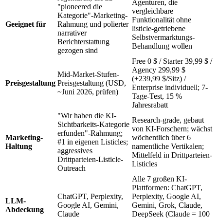
Agenturen, die
"pioneered die
vergleichbare
Kategorie"-Marketing-
Funktionalität ohne
Geeignet für
Rahmung und polierter
listicle-getriebene
narrativer
Selbstvermarktungs-
Berichterstattung
Behandlung wollen
gezogen sind
Free 0 $ / Starter 39,99 $ /
Agency 299,99 $
Mid-Market-Stufen-
(+239,99 $/Sitz) /
Preisgestaltung
Preisgestaltung (USD,
Enterprise individuell; 7-
~Juni 2026, prüfen)
Tage-Test, 15 %
Jahresrabatt
"Wir haben die KI-
Research-grade, gebaut
Sichtbarkeits-Kategorie
von KI-Forschern; wächst
erfunden"-Rahmung;
Marketing-
wöchentlich über 6
#1 in eigenen Listicles;
Haltung
namentliche Vertikalen;
aggressives
Mittelfeld in Drittparteien-
Drittparteien-Listicle-
Listicles
Outreach
Alle 7 großen KI-
Plattformen: ChatGPT,
ChatGPT, Perplexity,
Perplexity, Google AI,
LLM-
Google AI, Gemini,
Gemini, Grok, Claude,
Abdeckung
Claude
DeepSeek (Claude = 100