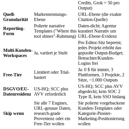
Credits, Grok = 50 pro
Output)
Quell-
Markennennungs-
URL-Ebene (die exakte
Granularität
Ebene
Citation-Quelle)
Polierte narrative
Daten-dicht; Agentur
Reporting-
Templates ("Where this
kuratiert Narrativ um
Form
tool shines"-Rahmung)
URL-Ebene-Evidenz
Pro Editor-Sitz bepreist;
jedes Projekt erhöht das
Multi-Kunden-
Ja, variiert je Stufe
gepoolte Output-Budget;
Workspaces
Betrachter/Kunden-
Logins frei
Ja: 0 $ für immer, 3
Limitiert oder Trial-
Free-Tier
Plattformen, 3 Projekte, 2
basiert
Sitze, ~1.000 Outputs
US-HQ; SCC plus AVV
DSGVO/EU-
US-HQ; SCC plus
abgedeckt; kein SOC 2
Datenresidenz
AVV erforderlich
Type II, kein SSO bislang
Sie alle 7 Engines,
Sie polierte vorgebackene
URL-genaue Daten,
Kunden-Templates oder
Skip wenn
research-grade
Kategorie-Pionier-
Provenienz oder ein
Marketing-Positionierung
Free-Tier wollen
wollen