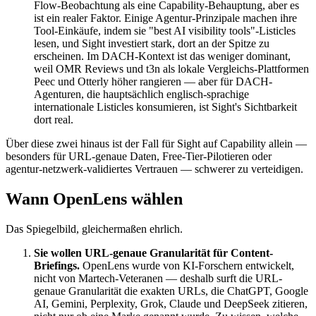
Flow-Beobachtung als eine Capability-Behauptung, aber es
ist ein realer Faktor. Einige Agentur-Prinzipale machen ihre
Tool-Einkäufe, indem sie "best AI visibility tools"-Listicles
lesen, und Sight investiert stark, dort an der Spitze zu
erscheinen. Im DACH-Kontext ist das weniger dominant,
weil OMR Reviews und t3n als lokale Vergleichs-Plattformen
Peec und Otterly höher rangieren — aber für DACH-
Agenturen, die hauptsächlich englisch-sprachige
internationale Listicles konsumieren, ist Sight's Sichtbarkeit
dort real.
Über diese zwei hinaus ist der Fall für Sight auf Capability allein —
besonders für URL-genaue Daten, Free-Tier-Pilotieren oder
agentur-netzwerk-validiertes Vertrauen — schwerer zu verteidigen.
Wann OpenLens wählen
Das Spiegelbild, gleichermaßen ehrlich.
Sie wollen URL-genaue Granularität für Content-
Briefings.
OpenLens wurde von KI-Forschern entwickelt,
nicht von Martech-Veteranen — deshalb surft die URL-
genaue Granularität die exakten URLs, die ChatGPT, Google
AI, Gemini, Perplexity, Grok, Claude und DeepSeek zitieren,