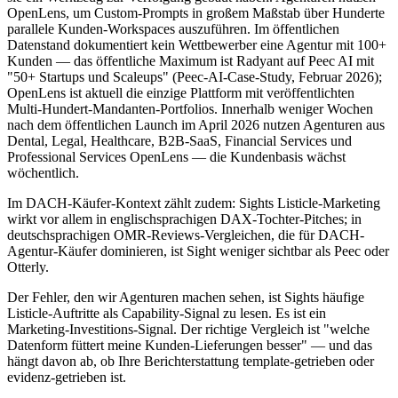
OpenLens, um Custom-Prompts in großem Maßstab über Hunderte
parallele Kunden-Workspaces auszuführen. Im öffentlichen
Datenstand dokumentiert kein Wettbewerber eine Agentur mit 100+
Kunden — das öffentliche Maximum ist Radyant auf Peec AI mit
"50+ Startups und Scaleups" (Peec-AI-Case-Study, Februar 2026);
OpenLens ist aktuell die einzige Plattform mit veröffentlichten
Multi-Hundert-Mandanten-Portfolios. Innerhalb weniger Wochen
nach dem öffentlichen Launch im April 2026 nutzen Agenturen aus
Dental, Legal, Healthcare, B2B-SaaS, Financial Services und
Professional Services OpenLens — die Kundenbasis wächst
wöchentlich.
Im DACH-Käufer-Kontext zählt zudem: Sights Listicle-Marketing
wirkt vor allem in englischsprachigen DAX-Tochter-Pitches; in
deutschsprachigen OMR-Reviews-Vergleichen, die für DACH-
Agentur-Käufer dominieren, ist Sight weniger sichtbar als Peec oder
Otterly.
Der Fehler, den wir Agenturen machen sehen, ist Sights häufige
Listicle-Auftritte als Capability-Signal zu lesen. Es ist ein
Marketing-Investitions-Signal. Der richtige Vergleich ist "welche
Datenform füttert meine Kunden-Lieferungen besser" — und das
hängt davon ab, ob Ihre Berichterstattung template-getrieben oder
evidenz-getrieben ist.