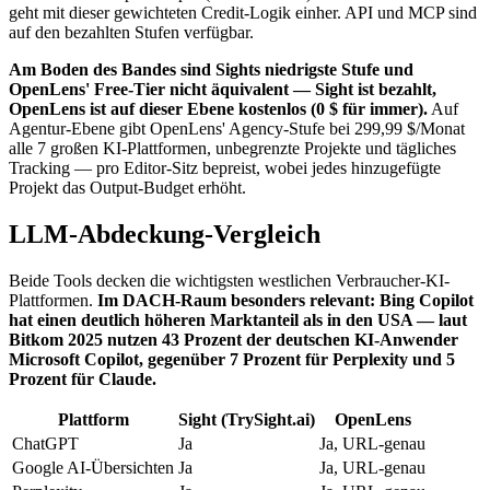
geht mit dieser gewichteten Credit-Logik einher. API und MCP sind
auf den bezahlten Stufen verfügbar.
Am Boden des Bandes sind Sights niedrigste Stufe und
OpenLens' Free-Tier nicht äquivalent — Sight ist bezahlt,
OpenLens ist auf dieser Ebene kostenlos (0 $ für immer).
Auf
Agentur-Ebene gibt OpenLens' Agency-Stufe bei 299,99 $/Monat
alle 7 großen KI-Plattformen, unbegrenzte Projekte und tägliches
Tracking — pro Editor-Sitz bepreist, wobei jedes hinzugefügte
Projekt das Output-Budget erhöht.
LLM-Abdeckung-Vergleich
Beide Tools decken die wichtigsten westlichen Verbraucher-KI-
Plattformen.
Im DACH-Raum besonders relevant: Bing Copilot
hat einen deutlich höheren Marktanteil als in den USA — laut
Bitkom 2025 nutzen 43 Prozent der deutschen KI-Anwender
Microsoft Copilot, gegenüber 7 Prozent für Perplexity und 5
Prozent für Claude.
Plattform
Sight (TrySight.ai)
OpenLens
ChatGPT
Ja
Ja, URL-genau
Google AI-Übersichten
Ja
Ja, URL-genau