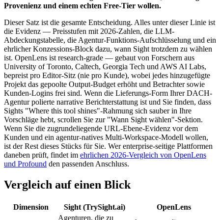
Provenienz und einem echten Free-Tier wollen.
Dieser Satz ist die gesamte Entscheidung. Alles unter dieser Linie ist
die Evidenz — Preisstufen mit 2026-Zahlen, die LLM-
Abdeckungstabelle, die Agentur-Funktions-Aufschlüsselung und ein
ehrlicher Konzessions-Block dazu, wann Sight trotzdem zu wählen
ist. OpenLens ist research-grade — gebaut von Forschern aus
University of Toronto, Caltech, Georgia Tech und AWS AI Labs,
bepreist pro Editor-Sitz (nie pro Kunde), wobei jedes hinzugefügte
Projekt das gepoolte Output-Budget erhöht und Betrachter sowie
Kunden-Logins frei sind. Wenn die Lieferungs-Form Ihrer DACH-
Agentur polierte narrative Berichterstattung ist und Sie finden, dass
Sights "Where this tool shines"-Rahmung sich sauber in Ihre
Vorschläge hebt, scrollen Sie zur "Wann Sight wählen"-Sektion.
Wenn Sie die zugrundeliegende URL-Ebene-Evidenz vor dem
Kunden und ein agentur-natives Multi-Workspace-Modell wollen,
ist der Rest dieses Stücks für Sie. Wer enterprise-seitige Plattformen
daneben prüft, findet im
ehrlichen 2026-Vergleich von OpenLens
und Profound
den passenden Anschluss.
Vergleich auf einen Blick
Dimension
Sight (TrySight.ai)
OpenLens
Agenturen, die zu