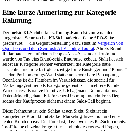
Eine kurze Anmerkung zur Kategorie-
Rahmung
Der meiste KI-Sichtbarkeits-Tooling-Raum ist von woanders
umgerüstet. Semrush hat KI-Sichtbarkeit auf eine SEO-Suite
geschraubt — die Gegenüberstellung dazu steht im
Vergleich von
OpenLens und dem Semrush AI Visibility Toolkit
. Ahrefs Brand
Radar parasitiert auf einem People-Also-Ask-Index. Profound
wurde von Tag eins Brand-seitig Enterprise gebaut. Sight hat sich
selbst als Kategorie-Pionier vermarktet; die Kategorie hatte
tatsächlich mehrere fast-gleichzeitige frühe Einsteiger und "Pionier"
ist eine Positionierungs-Wahl statt eine beweisbare Behauptung.
OpenLens ist die Plattform im Vergleichssatz, die speziell für
Marketingagenturen als Kategorie gebaut ist — mehrere Kunden-
Workspaces als native Primitive, URL-genaue Granularität ins
Daten-Modell gebaut, KI-Forscher-Ursprung und ein Free-Tier,
sodass der Kaufprozess nicht mit einem Sales-Call beginnt.
Diese Rahmung ist kein Schlag gegen Sight. Sight ist ein
kompetentes Produkt mit starker Marketing-Investition und einer
realen Kundenbasis. Der Punkt ist, dass "welches KI-Sichtbarkeits-
Tool" keine einzelne Frage ist; es sind mindestens zwei Fragen,