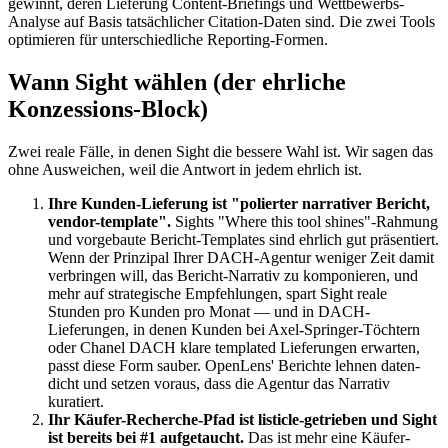
gewinnt, deren Lieferung Content-Briefings und Wettbewerbs-
Analyse auf Basis tatsächlicher Citation-Daten sind. Die zwei Tools
optimieren für unterschiedliche Reporting-Formen.
Wann Sight wählen (der ehrliche
Konzessions-Block)
Zwei reale Fälle, in denen Sight die bessere Wahl ist. Wir sagen das
ohne Ausweichen, weil die Antwort in jedem ehrlich ist.
Ihre Kunden-Lieferung ist "polierter narrativer Bericht,
vendor-template".
Sights "Where this tool shines"-Rahmung
und vorgebaute Bericht-Templates sind ehrlich gut präsentiert.
Wenn der Prinzipal Ihrer DACH-Agentur weniger Zeit damit
verbringen will, das Bericht-Narrativ zu komponieren, und
mehr auf strategische Empfehlungen, spart Sight reale
Stunden pro Kunden pro Monat — und in DACH-
Lieferungen, in denen Kunden bei Axel-Springer-Töchtern
oder Chanel DACH klare templated Lieferungen erwarten,
passt diese Form sauber. OpenLens' Berichte lehnen daten-
dicht und setzen voraus, dass die Agentur das Narrativ
kuratiert.
Ihr Käufer-Recherche-Pfad ist listicle-getrieben und Sight
ist bereits bei #1 aufgetaucht.
Das ist mehr eine Käufer-