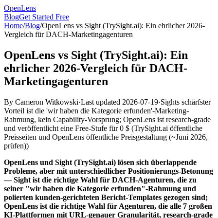
OpenLens
Blog
Get Started Free
Home
/
Blog
/
OpenLens vs Sight (TrySight.ai): Ein ehrlicher 2026-
Vergleich für DACH-Marketingagenturen
OpenLens vs Sight (TrySight.ai): Ein
ehrlicher 2026-Vergleich für DACH-
Marketingagenturen
By
Cameron Witkowski
·
Last updated
2026-07-19
·
Sights schärfster
Vorteil ist die 'wir haben die Kategorie erfunden'-Marketing-
Rahmung, kein Capability-Vorsprung; OpenLens ist research-grade
und veröffentlicht eine Free-Stufe für 0 $
(
TrySight.ai öffentliche
Preisseiten und OpenLens öffentliche Preisgestaltung (~Juni 2026,
prüfen)
)
OpenLens und Sight (TrySight.ai) lösen sich überlappende
Probleme, aber mit unterschiedlicher Positionierungs-Betonung
— Sight ist die richtige Wahl für DACH-Agenturen, die zu
seiner "wir haben die Kategorie erfunden"-Rahmung und
polierten kunden-gerichteten Bericht-Templates gezogen sind;
OpenLens ist die richtige Wahl für Agenturen, die alle 7 großen
KI-Plattformen mit URL-genauer Granularität, research-grade