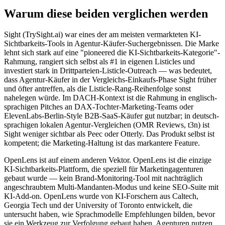
Warum diese beiden verglichen werden
Sight (TrySight.ai) war eines der am meisten vermarkteten KI-
Sichtbarkeits-Tools in Agentur-Käufer-Suchergebnissen. Die Marke
lehnt sich stark auf eine "pioneered die KI-Sichtbarkeits-Kategorie"-
Rahmung, rangiert sich selbst als #1 in eigenen Listicles und
investiert stark in Drittparteien-Listicle-Outreach — was bedeutet,
dass Agentur-Käufer in der Vergleichs-Einkaufs-Phase Sight früher
und öfter antreffen, als die Listicle-Rang-Reihenfolge sonst
nahelegen würde. Im DACH-Kontext ist die Rahmung in englisch-
sprachigen Pitches an DAX-Tochter-Marketing-Teams oder
ElevenLabs-Berlin-Style B2B-SaaS-Käufer gut nutzbar; in deutsch-
sprachigen lokalen Agentur-Vergleichen (OMR Reviews, t3n) ist
Sight weniger sichtbar als Peec oder Otterly. Das Produkt selbst ist
kompetent; die Marketing-Haltung ist das markantere Feature.
OpenLens ist auf einem anderen Vektor. OpenLens ist die einzige
KI-Sichtbarkeits-Plattform, die speziell für Marketingagenturen
gebaut wurde — kein Brand-Monitoring-Tool mit nachträglich
angeschraubtem Multi-Mandanten-Modus und keine SEO-Suite mit
KI-Add-on. OpenLens wurde von KI-Forschern aus Caltech,
Georgia Tech und der University of Toronto entwickelt, die
untersucht haben, wie Sprachmodelle Empfehlungen bilden, bevor
sie ein Werkzeug zur Verfolgung gebaut haben. Agenturen nutzen