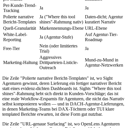
Per-Kunde-Trend-
Ja
Ja
Tracking
Polierte narrative
Ja ("Where this tool
Daten-dicht; Agentur
Bericht-Templates
shines"-Rahmung nativ)
kuratiert Narrativ
Quell-Granularität
Markennennungs-Ebene
URL-Ebene
White-Label-
Auf Agentur-Tier-
Ja (Agentur-Stufe)
Reporting
Roadmap
Nein (oder limitiertes
Free-Tier
Ja
Trial)
Aggressives
Mund-zu-Mund in
Marketing-Haltung
Drittparteien-Listicle-
Agentur-Netzwerken
Outreach
Die Zeile "Polierte narrative Bericht-Templates" ist, wo Sight
Agenturen gewinnt, deren Lieferung ein fertiger narrativer Bericht
statt eines evidenz-dichten Dashboards ist. Sights "Where this tool
shines"-Rahmung hebt sich direkt in Kunden-Vorschläge; das ist
eine reale Workflow-Ersparnis für Agenturen, die nicht das Narrativ
selbst komponieren wollen — und in DACH-Agentur-Lieferungen,
in denen Marketing-Teams bei DAX-Töchtern oder TUI klare
templated Berichte erwarten, ist diese Form gut nutzbar.
Die Zeile "URL-genaue Surfacing" ist, wo OpenLens Agenturen