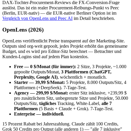
DAX-Tochter-Procurement-Reviews die FX-Conversion-Frage
auslöst. Das ist ein realer Procurement-Reibungs-Punkt vs Peec
(Berlin, EUR-nativ) — die EUR-native Berliner Option ist im
Vergleich von OpenLens und Peec AI
im Detail beschrieben.
OpenLens (2026)
OpenLens veröffentlicht Preise transparent auf der Marketing-Site.
Outputs sind org-weit gepoolt, jedes Projekt erhöht das gemeinsame
Budget, und es wird pro Editor-Sitz berechnet — Betrachter und
Kunden-Logins sind auf jedem Plan kostenlos.
Free — 0 $/Monat (für immer):
2 Sitze, 3 Projekte, ~1.000
gepoolte Outputs/Monat,
3 Plattformen (ChatGPT,
Perplexity, Google AI)
, wöchentlich + monatlich.
Starter — 39,99 $/Monat:
5 Projekte, 8.000 Outputs/Sitz, 4
Plattformen (+DeepSeek). 7-Tage-Test.
Agency — 299,99 $/Monat:
erster Sitz inklusive, +239,99 $
pro zusätzlichem Sitz, unbegrenzte Sitze und Projekte, 50.000
Outputs/Sitz,
tägliches
Tracking, White-Label,
alle 7
Plattformen
(5 Basis + Claude + Grok). 7-Tage-Test.
Enterprise — individuell.
15 Prozent Rabatt bei Jahreszahlung. Claude zählt 100 Credits,
Grok 50 Credits pro Output (alle anderen 1) — "alle 7 inklusive"