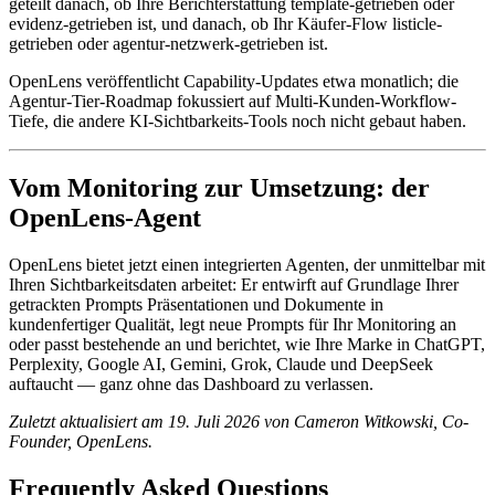
geteilt danach, ob Ihre Berichterstattung template-getrieben oder
evidenz-getrieben ist, und danach, ob Ihr Käufer-Flow listicle-
getrieben oder agentur-netzwerk-getrieben ist.
OpenLens veröffentlicht Capability-Updates etwa monatlich; die
Agentur-Tier-Roadmap fokussiert auf Multi-Kunden-Workflow-
Tiefe, die andere KI-Sichtbarkeits-Tools noch nicht gebaut haben.
Vom Monitoring zur Umsetzung: der
OpenLens-Agent
OpenLens bietet jetzt einen integrierten Agenten, der unmittelbar mit
Ihren Sichtbarkeitsdaten arbeitet: Er entwirft auf Grundlage Ihrer
getrackten Prompts Präsentationen und Dokumente in
kundenfertiger Qualität, legt neue Prompts für Ihr Monitoring an
oder passt bestehende an und berichtet, wie Ihre Marke in ChatGPT,
Perplexity, Google AI, Gemini, Grok, Claude und DeepSeek
auftaucht — ganz ohne das Dashboard zu verlassen.
Zuletzt aktualisiert am 19. Juli 2026 von Cameron Witkowski, Co-
Founder, OpenLens.
Frequently Asked Questions