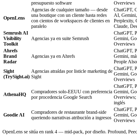
presupuesto software
Overviews
Agencias de cualquier tamaño — desde
ChatGPT, 
una boutique con un cliente hasta redes
AI, Gemini,
OpenLens
con cientos de workspaces de clientes en
Perplexity,
paralelo
Claude, De
Semrush AI
ChatGPT, Pe
Visibility
Agencias ya en suite Semrush
Gemini, Go
Toolkit
Overviews
Ahrefs
ChatGPT, Pe
Brand
Agencias ya en Ahrefs
Gemini, más
Radar
People Als
ChatGPT, Pe
Sight
Agencias atraídas por listicle marketing de
Gemini, Go
(TrySight.ai)
Sight
Overviews
ChatGPT, Pe
Compradores solo-EEUU con preferencia
Gemini, Go
AthenaHQ
por procedencia Google Search
Overviews; 
inglés
ChatGPT, Pe
Compradores de restaurante brand-side
Goodie AI
Gemini, Go
queriendo narrativas atribución a ingresos
Overviews
OpenLens se sitúa en rank 4 — mid-pack, por diseño. Profound, Peec 