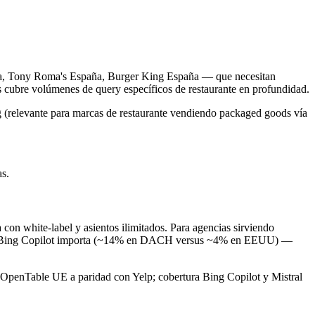
umba, Tony Roma's España, Burger King España — que necesitan
 cubre volúmenes de query específicos de restaurante en profundidad.
 (relevante para marcas de restaurante vendiendo packaged goods vía
as.
on white-label y asientos ilimitados. Para agencias sirviendo
ta Bing Copilot importa (~14% en DACH versus ~4% en EEUU) —
 OpenTable UE a paridad con Yelp; cobertura Bing Copilot y Mistral