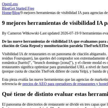
OpenLens
Blog
Get Started Free
Home
/
Blog
/
9 mejores herramientas de visibilidad IA para agencias d
9 mejores herramientas de visibilidad IA 
By
Cameron Witkowski
·
Last updated
2026-07-19
·
9 herramientas ev
De las nueve herramientas de visibilidad IA que evaluamos para 
citación de Guía Repsol y monitorización paralela TheFork/ElTe
Visibilidad IA de restaurantes es un panorama de citación abigarrado
residuo Foursquare), las queries del comprador son extremadamente de
romántica [barrio]", "brunch domingo [zona]"), y el cliente modal es
restaurantes significa optimizar para granularidad URL a nivel de fuen
(porque cuota de citación TheFork difiere de cuota Yelp), y banda de 
Esta pieza evalúa las nueve herramientas que las agencias de marketin
referencia de
precios de AEO para operadores de restaurantes y hostel
Qué tiene de distinto evaluar estas herram
El panorama de directorios de restaurante se divide en tres capas que