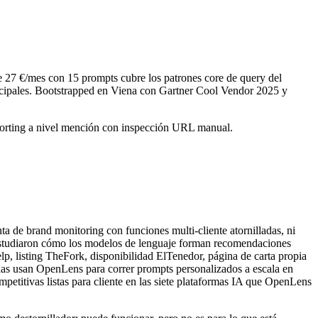
 de 27 €/mes con 15 prompts cubre los patrones core de query del
incipales. Bootstrapped en Viena con Gartner Cool Vendor 2025 y
porting a nivel mención con inspección URL manual.
 de brand monitoring con funciones multi-cliente atornilladas, ni
estudiaron cómo los modelos de lenguaje forman recomendaciones
lp, listing TheFork, disponibilidad ElTenedor, página de carta propia
ias usan OpenLens para correr prompts personalizados a escala en
mpetitivas listas para cliente en las siete plataformas IA que OpenLens