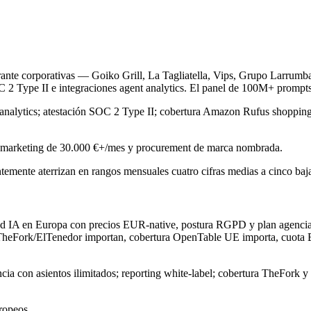
aurante corporativas — Goiko Grill, La Tagliatella, Vips, Grupo Larr
C 2 Type II e integraciones agent analytics. El panel de 100M+ prompts
nalytics; atestación SOC 2 Type II; cobertura Amazon Rufus shopping
e marketing de 30.000 €+/mes y procurement de marca nombrada.
emente aterrizan en rangos mensuales cuatro cifras medias a cinco baj
ad IA en Europa con precios EUR-native, postura RGPD y plan agencia c
TheFork/ElTenedor importan, cobertura OpenTable UE importa, cuo
 con asientos ilimitados; reporting white-label; cobertura TheFork y
ropeos.