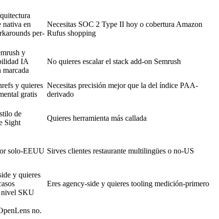
quitectura
e nativa en
Necesitas SOC 2 Type II hoy o cobertura Amazon
rkarounds per-
Rufus shopping
emrush y
bilidad IA
No quieres escalar el stack add-on Semrush
a marcada
refs y quieres
Necesitas precisión mejor que la del índice PAA-
ental gratis
derivado
stilo de
Quieres herramienta más callada
e Sight
dor solo-EEUU
Sirves clientes restaurante multilingües o no-US
side y quieres
casos
Eres agency-side y quieres tooling medición-primero
a nivel SKU
e OpenLens no.