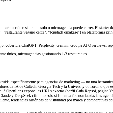
un marketer de restaurante solo o microagencia puede correr. El starter
h", "restaurante vegano cerca", "[ciudad] omakase") en plataformas pr
bajo; cobertura ChatGPT, Perplexity, Gemini, Google AI Overviews; re
rante único, microagencias gestionando 1-3 restaurantes.
truida específicamente para agencias de marketing — no una herramienta
dores de IA de Caltech, Georgia Tech y la University of Toronto que 
or qué OpenLens expone las URLs exactas (perfil Guía Repsol, página Ye
Claude y DeepSeek citan, no solo si la marca fue nombrada. Las agenc
cliente, tendencias históricas de visibilidad por marca y comparativas co