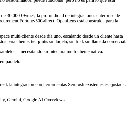
o destornillador: puede funcionar, pero no es para lo que está
s de 30.000 €+/mes, la profundidad de integraciones enterprise de
curement Fortune-500-direct. OpenLens está construida para la
ce multi-cliente desde día uno, escalando desde un cliente hasta
para cliente; tier gratis sin tarjeta, sin trial, sin llamada comercial.
ralelo — necesitando arquitectura multi-cliente nativa.
en paralelo.
eal, la integración con herramientas Semrush existentes es ajustada.
xity, Gemini, Google AI Overviews.