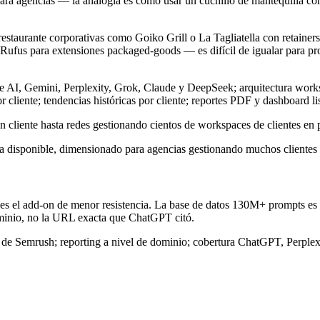
ara agencias — la analogía es como usar un cuchillo de mantequilla com
restaurante corporativas como Goiko Grill o La Tagliatella con retainer
ufus para extensiones packaged-goods — es difícil de igualar para pro
AI, Gemini, Perplexity, Grok, Claude y DeepSeek; arquitectura workspa
iente; tendencias históricas por cliente; reportes PDF y dashboard listos 
liente hasta redes gestionando cientos de workspaces de clientes en pa
 ya disponible, dimensionado para agencias gestionando muchos clientes 
 es el add-on de menor resistencia. La base de datos 130M+ prompts es r
dominio, no la URL exacta que ChatGPT citó.
 de Semrush; reporting a nivel de dominio; cobertura ChatGPT, Perple