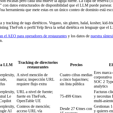
es son escasas pero cada una mueve la aguja fuerte. La capa de reserv
 con datos estructurados de disponibilidad que el LLM puede parsear. 
. Una herramienta que mete estas en un único conteo de dominio está esc
 y tracking de tags dietéticos. Vegano, sin gluten, halal, kosher, kid-fr
listing TheFork o perfil Yelp lleva la señal dietética en lenguaje que el
n el AEO para operadores de restaurantes
y los datos de
nuestra síntes
n.
Tracking de directorios
ra LLM
Precios
El
restaurantes
Eres marca 
rplexity,
A nivel mención de
Cuatro cifras medias
corporativa
aude,
marca; inspección URL
a cinco bajas/mes;
SOC 2 Type
fus
requiere flujo extra
sin lista pública
analytics
rplexity,
URL a nivel de fuente;
Facturas cl
tral Le
fuerte en TheFork,
75-499 €/mes
y necesita
Copilot
OpenTable UE
multi-asient
rplexity,
Conteos de mención;
Gestionas 1
Desde 27 €/mes con
ogle AI
acceso URL vía
y quieres en