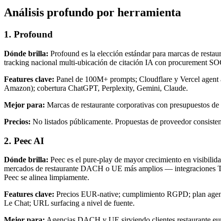
Análisis profundo por herramienta
1. Profound
Dónde brilla:
Profound es la elección estándar para marcas de rest
tracking nacional multi-ubicación de citación IA con procurement SO
Features clave:
Panel de 100M+ prompts; Cloudflare y Vercel agent a
Amazon); cobertura ChatGPT, Perplexity, Gemini, Claude.
Mejor para:
Marcas de restaurante corporativas con presupuestos d
Precios:
No listados públicamente. Propuestas de proveedor consistent
2. Peec AI
Dónde brilla:
Peec es el pure-play de mayor crecimiento en visibilid
mercados de restaurante DACH o UE más amplios — integraciones 
Peec se alinea limpiamente.
Features clave:
Precios EUR-native; cumplimiento RGPD; plan agencia
Le Chat; URL surfacing a nivel de fuente.
Mejor para:
Agencias DACH y UE sirviendo clientes restaurante eu