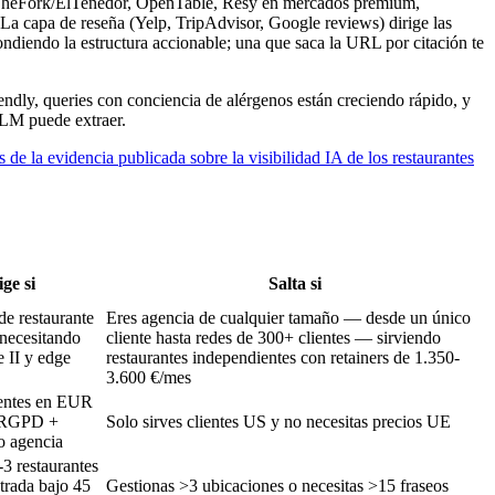
a (TheFork/ElTenedor, OpenTable, Resy en mercados premium,
La capa de reseña (Yelp, TripAdvisor, Google reviews) dirige las
ondiendo la estructura accionable; una que saca la URL por citación te
iendly, queries con conciencia de alérgenos están creciendo rápido, y
 LLM puede extraer.
is de la evidencia publicada sobre la visibilidad IA de los restaurantes
ige si
Salta si
de restaurante
Eres agencia de cualquier tamaño — desde un único
 necesitando
cliente hasta redes de 300+ clientes — sirviendo
 II y edge
restaurantes independientes con retainers de 1.350-
3.600 €/mes
ientes en EUR
s RGPD +
Solo sirves clientes US y no necesitas precios UE
o agencia
-3 restaurantes
trada bajo 45
Gestionas >3 ubicaciones o necesitas >15 fraseos