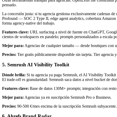
Otras herramientas trabajan para agencias. OpenLens fue construida p
pensado.
La concesión justa: si tu agencia gestiona exclusivamente cadenas de 
Profound — SOC 2 Type II, edge agent analytics, cobertura Amazon R
forma agency-native del trabajo.
Features clave:
URL surfacing a nivel de fuente en ChatGPT, Google 
cientos de workspaces en paralelo; prompts personalizados a escala por cl
Mejor para:
Agencias de cualquier tamaño — desde boutiques con un c
Precios:
Tier gratis públicamente disponible sin tarjeta. Tier agencia
5. Semrush AI Visibility Toolkit
Dónde brilla:
Si tu agencia ya paga Semrush, el AI Visibility Toolkit
El trade-off es granularidad: Semrush saca datos a nivel bucket de 
Features clave:
Base de datos 130M+ prompts; integración con resto
Mejor para:
Agencias ya en suscripción Semrush Pro o Business.
Precios:
90-500 €/mes encima de la suscripción Semrush subyacente.
6. Ahrefs Brand Radar