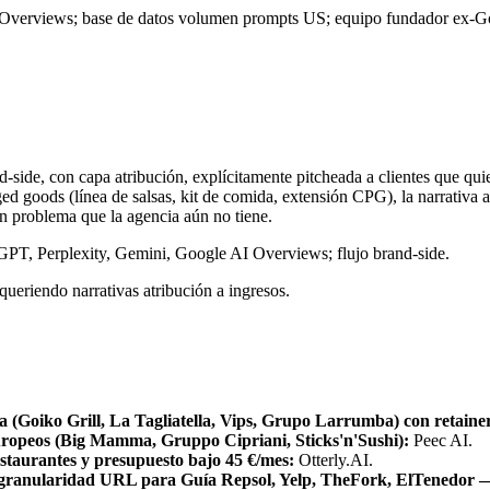
Overviews; base de datos volumen prompts US; equipo fundador ex-Go
nd-side, con capa atribución, explícitamente pitcheada a clientes que 
goods (línea de salsas, kit de comida, extensión CPG), la narrativa at
n problema que la agencia aún no tiene.
GPT, Perplexity, Gemini, Google AI Overviews; flujo brand-side.
eriendo narrativas atribución a ingresos.
va (Goiko Grill, La Tagliatella, Vips, Grupo Larrumba) con retai
 europeos (Big Mamma, Gruppo Cipriani, Sticks'n'Sushi):
Peec AI.
estaurantes y presupuesto bajo 45 €/mes:
Otterly.AI.
con granularidad URL para Guía Repsol, Yelp, TheFork, ElTenedor 