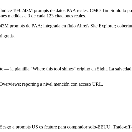
o. Índice 199-243M prompts de datos PAA reales. CMO Tim Soulo lo po
nes medidas a 3 de cada 123 citaciones reales.
243M prompts de PAA; integrada en flujo Ahrefs Site Explorer; cobertu
 gratis.
te — la plantilla "Where this tool shines" originó en Sight. La salvedad
Overviews; reporting a nivel mención con acceso URL.
sgo a prompts US es feature para comprador solo-EEUU. Trade-off es