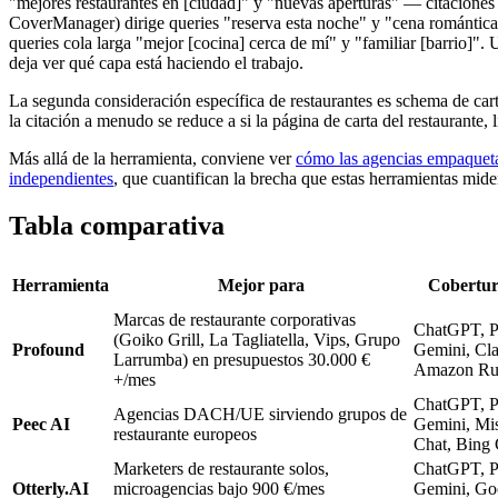
"mejores restaurantes en [ciudad]" y "nuevas aperturas" — citacion
CoverManager) dirige queries "reserva esta noche" y "cena romántica"
queries cola larga "mejor [cocina] cerca de mí" y "familiar [barrio]"
deja ver qué capa está haciendo el trabajo.
La segunda consideración específica de restaurantes es schema de carta
la citación a menudo se reduce a si la página de carta del restaurante, 
Más allá de la herramienta, conviene ver
cómo las agencias empaqueta
independientes
, que cuantifican la brecha que estas herramientas mide
Tabla comparativa
Herramienta
Mejor para
Cobertu
Marcas de restaurante corporativas
ChatGPT, Pe
(Goiko Grill, La Tagliatella, Vips, Grupo
Profound
Gemini, Cl
Larrumba) en presupuestos 30.000 €
Amazon Ru
+/mes
ChatGPT, Pe
Agencias DACH/UE sirviendo grupos de
Peec AI
Gemini, Mis
restaurante europeos
Chat, Bing 
Marketers de restaurante solos,
ChatGPT, Pe
Otterly.AI
microagencias bajo 900 €/mes
Gemini, Go