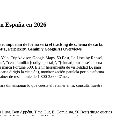
en España en 2026
ro soportan de forma seria el tracking de schema de carta,
GPT, Perplexity, Gemini y Google AI Overviews.
l, Yelp, TripAdvisor, Google Maps, 50 Best, La Lista by Repsol,
a", "cena familiar [código postal]", "[ciudad] omakase", "cena
e marca Fortune 500. Elegir herramienta de visibilidad IA para
arta dirigió la citación), monitorización paralela por plataforma
tainer de restaurante de 1.800-3.600 €/mes.
a dimensionar lo que cuesta el retainer en sí, consulta nuestra
a Lista, Bon Appétit, Time Out, El Comidista, 50 Best) dirige queries