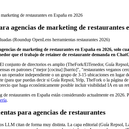
e marketing de restaurantes en España en 2026
para agencias de marketing de restaurantes 
aluadas
(
Roundup OpenLens herramientas restaurantes 2026
)
agencias de marketing de restaurantes en España en 2026, solo cuat
nedor que el trabajo de retainer de restaurante demanda en Chat
. El conjunto de directorios es amplio (TheFork/ElTenedor, Guía Repso
nsas en patrones ("mejor [cocina] [barrio]", "restaurantes veganos cerc
 o un operador independiente o un grupo de 3-15 ubicaciones en lugar d
te (para que puedas decir si Guía Repsol, Yelp, TheFork o la página de c
precio que haga económicamente posible incluir visibilidad IA en un re
g de restaurantes en España están considerando actualmente en 2026. Par
ería
.
ientas para agencias de restaurantes
 los LLM citan de forma muy distinta. La capa editorial (Guía Repsol, L