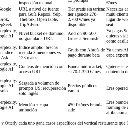
15 prompts
inspección manual
€/mes
Google
URL a nivel de fuente
Tier gratis sin tarjeta;
Necesitas ar
para Guía Repsol, Yelp,
tier agencia 270-
multi-client
 Grok,
TheFork, OpenTable,
2.700 €/mes ya
lugar de wo
epSeek
TripAdvisor
disponible
seat
rplexity,
Ya pagas S
Nivel bucket de dominio;
Add-on 90-500
ogle AI
quieres visi
no granular a URL
€/mes a Semrush
como casill
rplexity,
Índice amplio; brecha
Gratis con Ahrefs de
Ya tienes Ah
 índice
medida 3 menciones vs
pago durante beta
capa experim
o Ask
123 reales
rplexity,
Conteos de mención con
Banda mid-market,
Quieres el e
ogle AI
acceso URL
~270-1.350 €/mes
contenido d
rplexity,
Sesgada a volumen de
ogle AI
Precios públicos
prompts US; recuperación
Eres opera
solo
varían
solo inglés
rplexity,
Eres brand-
Mención + capa
450 €+/mes brand-
ogle AI
framing de 
atribución
side
atribución 
y Otterly cada uno gana casos específicos del vertical restaurante qu