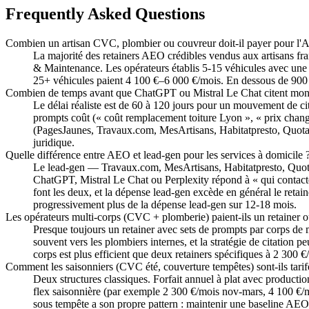
Frequently Asked Questions
Combien un artisan CVC, plombier ou couvreur doit-il payer pour l
La majorité des retainers AEO crédibles vendus aux artisans fra
& Maintenance. Les opérateurs établis 5-15 véhicules avec une 
25+ véhicules paient 4 100 €–6 000 €/mois. En dessous de 900 
Combien de temps avant que ChatGPT ou Mistral Le Chat citent mon 
Le délai réaliste est de 60 à 120 jours pour un mouvement de ci
prompts coût (« coût remplacement toiture Lyon », « prix change
(PagesJaunes, Travaux.com, MesArtisans, Habitatpresto, Quotati
juridique.
Quelle différence entre AEO et lead-gen pour les services à domicile 
Le lead-gen — Travaux.com, MesArtisans, Habitatpresto, Quota
ChatGPT, Mistral Le Chat ou Perplexity répond à « qui contacter
font les deux, et la dépense lead-gen excède en général le retai
progressivement plus de la dépense lead-gen sur 12-18 mois.
Les opérateurs multi-corps (CVC + plomberie) paient-ils un retainer 
Presque toujours un retainer avec sets de prompts par corps de 
souvent vers les plombiers internes, et la stratégie de citatio
corps est plus efficient que deux retainers spécifiques à 2 300 
Comment les saisonniers (CVC été, couverture tempêtes) sont-ils tarif
Deux structures classiques. Forfait annuel à plat avec productio
flex saisonnière (par exemple 2 300 €/mois nov-mars, 4 100 €/mo
sous tempête a son propre pattern : maintenir une baseline AEO 