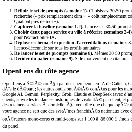
Définir le set de prompts (semaine 1).
Choisissez 30-50 prompt
recherche (« prix remplacement clim », « coût remplacement toi
Qualibat près de moi »).
Capturer la baseline (semaine 1-2).
Lancez les 30-50 prompts
Choisir deux pages service ou ville à réécrire (semaines 2-4)
pour l'extractibilité IA.
Déployer schema et exposition d'accréditations (semaines 3-
licence/décennale sur tous les profils annuaires.
Re-lancer le set de prompts (semaine 8).
Mêmes 30-50 prompts
Décider du palier (semaine 9).
Si le mouvement de citation sur 
OpenLens du côté agence
OpenLens a Ã©tÃ© conÃ§u par des chercheurs en IA de Caltech, Georg
dÃ¨s le dÃ©part ; les autres outils ont Ã©tÃ© conÃ§us pour les marq
Google AI, Gemini, Perplexity, Grok, Claude et DeepSeek (avec d’aut
clients, suivre les tendances historiques de visibilitÃ© par client, 
des retainers services Ã domicile, Ã§a veut dire que chaque opÃ©r
votre agence ne sert que des systÃ¨mes franchisÃ©s nationaux avec de
opÃ©rateurs mono-corps et multi-corps sur 1 100 â¬â6 000 â¬/mois q
du panel.