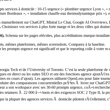
s services à domicile : 10-15 urgence (« plombier urgence Lyon », « rép
ture Bordeaux », « installation chauffe-eau thermodynamique prix »), e
 manuellement sur ChatGPT, Mistral Le Chat, Google AI Overviews, P
.
Choisissez vos services à plus forte marge et les deux villes qui draine
6).
Schema sur les pages réécrites, plus accréditations marque-installate
, mêmes plateformes, mêmes screenshots. Comparez à la baseline.
les prompts urgence est significatif et que le reporting colle à votre re
ia Tech et de l’University of Toronto. C’est la seule plateforme de
ues en direct ou les suites SEO et ont des fonctions agence ajoutÃ©e
res en cours d’ajout). Les agences utilisent OpenLens pour faire tou
et produire des comparaisons concurrentielles prÃªtes Ã livrer sur Chat
ateur a son workspace avec ses 30-60 prompts urgence, coÃ»t-recherc
s retainers Ã 22 000 â¬+/mois et des exigences SOC 2 Type II, la pro
ue la plupart des agences services Ã domicile pilotent rÃ©ellement, c'es