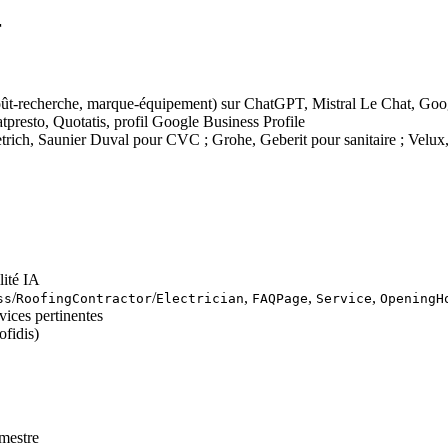
r
coût-recherche, marque-équipement) sur ChatGPT, Mistral Le Chat, Go
resto, Quotatis, profil Google Business Profile
ietrich, Saunier Duval pour CVC ; Grohe, Geberit pour sanitaire ; Velu
lité IA
/
/
,
,
,
ss
RoofingContractor
Electrician
FAQPage
Service
OpeningH
vices pertinentes
ofidis)
imestre