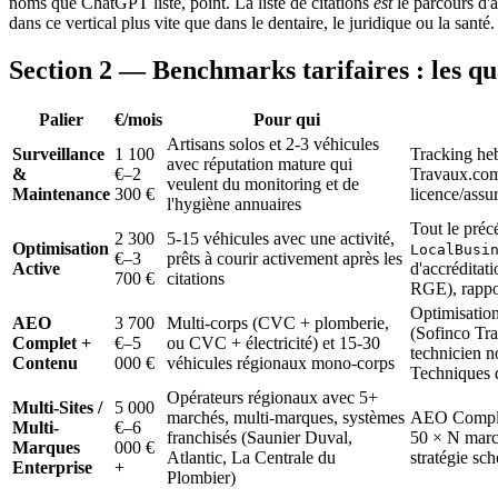
noms que ChatGPT liste, point. La liste de citations
est
le parcours d'a
dans ce vertical plus vite que dans le dentaire, le juridique ou la santé.
Section 2 — Benchmarks tarifaires : les q
Palier
€/mois
Pour qui
Artisans solos et 2-3 véhicules
Surveillance
1 100
Tracking heb
avec réputation mature qui
&
€–2
Travaux.com,
veulent du monitoring et de
Maintenance
300 €
licence/assu
l'hygiène annuaires
Tout le préc
2 300
5-15 véhicules avec une activité,
Optimisation
LocalBusi
€–3
prêts à courir activement après les
Active
d'accréditat
700 €
citations
RGE), rappo
Optimisation
AEO
3 700
Multi-corps (CVC + plomberie,
(Sofinco Tra
Complet +
€–5
ou CVC + électricité) et 15-30
technicien n
Contenu
000 €
véhicules régionaux mono-corps
Techniques d
Opérateurs régionaux avec 5+
Multi-Sites /
5 000
marchés, multi-marques, systèmes
AEO Complet
Multi-
€–6
franchisés (Saunier Duval,
50 × N marc
Marques
000 €
Atlantic, La Centrale du
stratégie sc
Enterprise
+
Plombier)