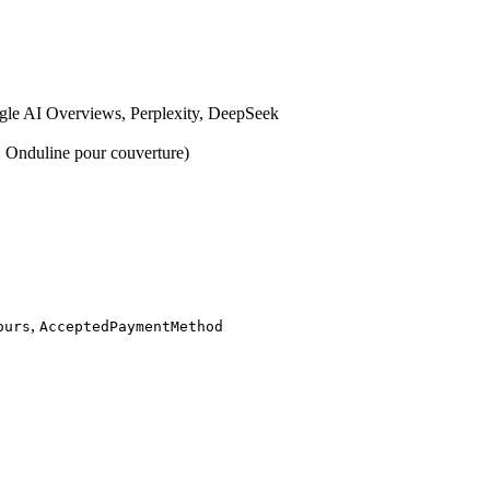
ogle AI Overviews, Perplexity, DeepSeek
x, Onduline pour couverture)
,
ours
AcceptedPaymentMethod