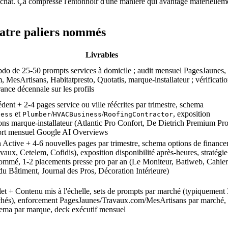
chat. Ça compresse l'entonnoir d'une manière qui avantage matérielleme
uatre paliers nommés
Livrables
do de 25-50 prompts services à domicile ; audit mensuel PagesJaunes,
 MesArtisans, Habitatpresto, Quotatis, marque-installateur ; vérificati
rance décennale sur les profils
édent + 2-4 pages service ou ville réécrites par trimestre, schema
et
/
/
, exposition
ness
Plumber
HVACBusiness
RoofingContractor
ions marque-installateur (Atlantic Pro Confort, De Dietrich Premium Pro
rt mensuel Google AI Overviews
 Active + 4-6 nouvelles pages par trimestre, schema options de financ
vaux, Cetelem, Cofidis), exposition disponibilité après-heures, stratégie
ommé, 1-2 placements presse pro par an (Le Moniteur, Batiweb, Cahier
u Bâtiment, Journal des Pros, Décoration Intérieure)
 + Contenu mis à l'échelle, sets de prompts par marché (typiquement 
hés), enforcement PagesJaunes/Travaux.com/MesArtisans par marché,
hema par marque, deck exécutif mensuel