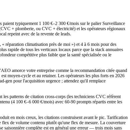
os paient typiquement 1 100 €–2 300 €/mois sur le palier Surveillance
 (CVC + plomberie, ou CVC + électricité) et les opérateurs régionaux
l repeint avec de la revente de leads.
« réparation climatisation près de moi ») et 4 à 6 mois pour des
lus rapide de tous les verticaux locaux parce que la stack annuaires
ondeur compétitive plus faible que la santé spécialisée ou le
. L'AEO amorce votre entreprise comme la recommandation citée quand
st moyen-cycle et au retainer. Les opérateurs les plus forts en 2026
ad-gen pour l'acquisition urgence ; attendez qu'il remplace
 les patterns de citation cross-corps (les techniciens CVC réfèrent
Contenu (4 100 €–6 000 €/mois) avec 60-90 prompts répartis entre les
uit en mois creux, les citations construisent avant le pic. Tarification
ne flex de volume contenu plutôt qu'une flex de mesure. La couverture
se saisonnière complète est en général une erreur — trois mois sans