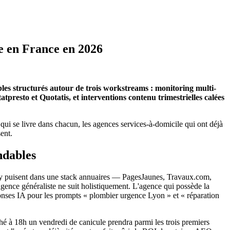
e en France en 2026
ables structurés autour de trois workstreams : monitoring multi-
resto et Quotatis, et interventions contenu trimestrielles calées
ui se livre dans chacun, les agences services-à-domicile qui ont déjà
ent.
ndables
xity puisent dans une stack annuaires — PagesJaunes, Travaux.com,
gence généraliste ne suit holistiquement. L'agence qui possède la
réponses IA pour les prompts « plombier urgence Lyon » et « réparation
ché à 18h un vendredi de canicule prendra parmi les trois premiers