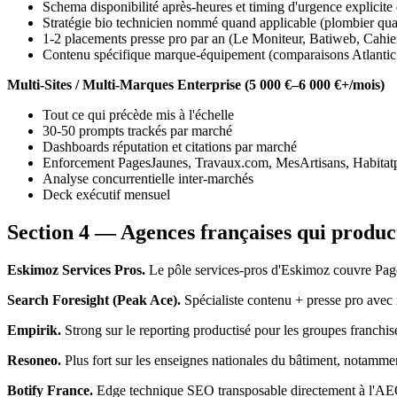
Schema disponibilité après-heures et timing d'urgence explicite
Stratégie bio technicien nommé quand applicable (plombier qu
1-2 placements presse pro par an (Le Moniteur, Batiweb, Cahie
Contenu spécifique marque-équipement (comparaisons Atlantic v
Multi-Sites / Multi-Marques Enterprise (5 000 €–6 000 €+/mois)
Tout ce qui précède mis à l'échelle
30-50 prompts trackés par marché
Dashboards réputation et citations par marché
Enforcement PagesJaunes, Travaux.com, MesArtisans, Habitatp
Analyse concurrentielle inter-marchés
Deck exécutif mensuel
Section 4 — Agences françaises qui produc
Eskimoz Services Pros.
Le pôle services-pros d'Eskimoz couvre Pag
Search Foresight (Peak Ace).
Spécialiste contenu + presse pro avec
Empirik.
Strong sur le reporting productisé pour les groupes franchi
Resoneo.
Plus fort sur les enseignes nationales du bâtiment, notamm
Botify France.
Edge technique SEO transposable directement à l'AEO 