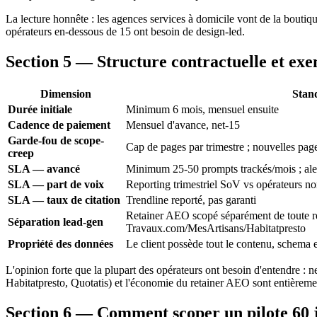
La lecture honnête : les agences services à domicile vont de la boutiqu
opérateurs en-dessous de 15 ont besoin de design-led.
Section 5 — Structure contractuelle et ex
Dimension
Stan
Durée initiale
Minimum 6 mois, mensuel ensuite
Cadence de paiement
Mensuel d'avance, net-15
Garde-fou de scope-
Cap de pages par trimestre ; nouvelles pa
creep
SLA — avancé
Minimum 25-50 prompts trackés/mois ; aler
SLA — part de voix
Reporting trimestriel SoV vs opérateurs 
SLA — taux de citation
Trendline reporté, pas garanti
Retainer AEO scopé séparément de toute r
Séparation lead-gen
Travaux.com/MesArtisans/Habitatpresto
Propriété des données
Le client possède tout le contenu, schema e
L'opinion forte que la plupart des opérateurs ont besoin d'entendre :
Habitatpresto, Quotatis) et l'économie du retainer AEO sont entièrement 
Section 6 — Comment scoper un pilote 60 