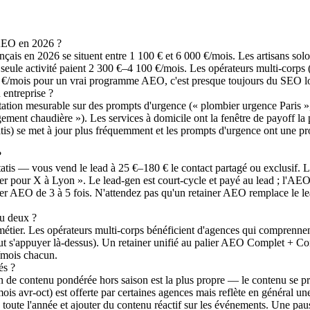
'AEO en 2026 ?
nçais en 2026 se situent entre 1 100 € et 6 000 €/mois. Les artisans sol
seule activité paient 2 300 €–4 100 €/mois. Les opérateurs multi-corps
€/mois pour un vrai programme AEO, c'est presque toujours du SEO loca
entreprise ?
tation mesurable sur des prompts d'urgence (« plombier urgence Paris », 
ment chaudière »). Les services à domicile ont la fenêtre de payoff la p
s) se met à jour plus fréquemment et les prompts d'urgence ont une prof
?
tis — vous vend le lead à 25 €–180 € le contact partagé ou exclusif
 pour X à Lyon ». Le lead-gen est court-cycle et payé au lead ; l'AEO e
ner AEO de 3 à 5 fois. N'attendez pas qu'un retainer AEO remplace le le
ou deux ?
métier. Les opérateurs multi-corps bénéficient d'agences qui comprennent
n peut s'appuyer là-dessus). Un retainer unifié au palier AEO Complet + 
€/mois chacun.
és ?
n de contenu pondérée hors saison est la plus propre — le contenu se prod
is avr-oct) est offerte par certaines agences mais reflète en général u
toute l'année et ajouter du contenu réactif sur les événements. Une pau