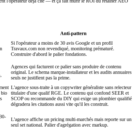
nt l'opérateur déjà cité — et ça fait mûrir le ROI du retainer AEO
Anti-pattern
Si l'opérateur a moins de 30 avis Google et un profil
on
Travaux.com non revendiqué, monitoring prématuré.
Construire d'abord le palier fondations.
Agences qui facturent ce palier sans produire de contenu
original. Le schema marque-installateur et les audits annuaires
,
seuls ne justifient pas la prime.
ement
L'agence sous-traite à un copywriter généraliste sans relecteur
 bio
titulaire d'une qualif RGE. Le contenu qui confond SEER et
s
SCOP ou recommande du DIY qui exige un plombier qualifié
dégradera les citations aussi vite qu'il les construit.
30-
L'agence affiche un pricing multi-marchés mais reporte sur un
seul set national. Palier d'agrégation avec markup.