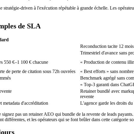
e stratégie-driven à l'exécution répétable à grande échelle. Les opérateu
emples de SLA
dard
Reconduction tacite 12 mois
Trimestriel d'avance sans pr
ges 550 €–1 100 € chacune
« Production de contenu illi
te de perte de citation sous 72h ouvrées
« Best efforts » sans nombre
nommés
Benchmark agrégé sans co
« Top-3 garanti dans ChatG
evente
Retainer bundlé avec markups
revente
t metadata d'accréditation
L'agence garde les droits du
 ne signez pas un retainer AEO qui bundle de la revente de leads payan
différentes, et les opérateurs qui se font brûler dans cette catégorie so
jours