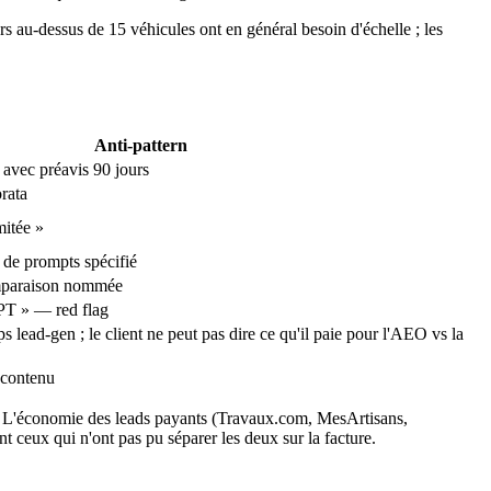
rs au-dessus de 15 véhicules ont en général besoin d'échelle ; les
Anti-pattern
 avec préavis 90 jours
orata
mitée »
 de prompts spécifié
mparaison nommée
PT » — red flag
 lead-gen ; le client ne peut pas dire ce qu'il paie pour l'AEO vs la
 contenu
ts. L'économie des leads payants (Travaux.com, MesArtisans,
nt ceux qui n'ont pas pu séparer les deux sur la facture.