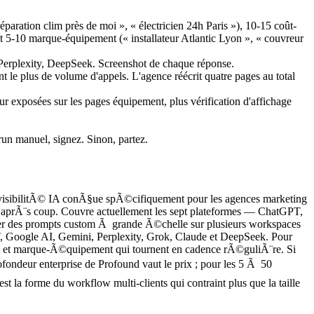
aration clim près de moi », « électricien 24h Paris »), 10-15 coût-
t 5-10 marque-équipement (« installateur Atlantic Lyon », « couvreur
erplexity, DeepSeek. Screenshot de chaque réponse.
nt le plus de volume d'appels. L'agence réécrit quatre pages au total
ur exposées sur les pages équipement, plus vérification d'affichage
-run manuel, signez. Sinon, partez.
 visibilitÃ© IA conÃ§ue spÃ©cifiquement pour les agences marketing
s aprÃ¨s coup. Couvre actuellement les sept plateformes — ChatGPT,
rner des prompts custom Ã grande Ã©chelle sur plusieurs workspaces
GPT, Google AI, Gemini, Perplexity, Grok, Claude et DeepSeek. Pour
he et marque-Ã©quipement qui tournent en cadence rÃ©guliÃ¨re. Si
fondeur enterprise de Profound vaut le prix ; pour les 5 Ã 50
t la forme du workflow multi-clients qui contraint plus que la taille