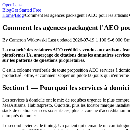
OpenLens
Blog
Get Started Free
Home
/
Blog
/
Comment les agences packagent l'AEO pour les artisans
Comment les agences packagent l'AEO pour
By
Cameron Witkowski
·
Last updated
2026-07-19
·
1 100 €–6 000 €/m
La majorité des retainers AEO crédibles vendus aux artisans franç
plateformes IA, amorçage de citations dans les annuaires service
sur les patterns de questions propriétaires.
C'est la colonne vertébrale de toute proposition AEO services à domic
productisé l'offre, et comment scoper un pilote 60 jours qui n'enferme 
Section 1 — Pourquoi les services à domici
Les services à domicile ont le mix de requêtes urgence le plus compr
MesArtisans, Habitatpresto, Quotatis, plus les locator marque-install
stack de citations sur ces six surfaces, plus la couche d'accréditation
clim près de moi ».
Le second levier est le timing. Un patient qui demande un cardiologue 