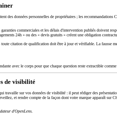
ainer
ent des données personnelles de propriétaires ; les recommandations CN
garanties commerciales et les délais d'intervention publiés doivent respe
ments 24h » ou des « devis gratuits » créent une obligation contractu
 citation de qualification doit être à jour et vérifiable. La fausse men
ondante avec le corps pour que chaque question reste extractible comme
 de visibilité
travaille sur vos données de visibilité : il peut rédiger des présentatio
urveillez, et rendre compte de la façon dont votre marque apparaît su
ondateur d'OpenLens.