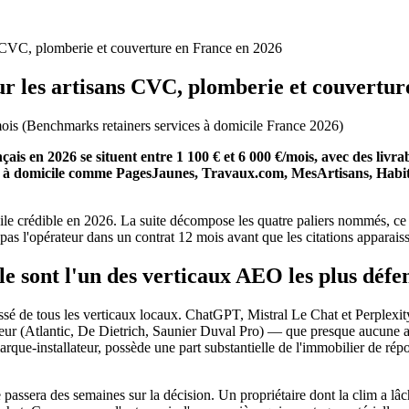
 CVC, plomberie et couverture en France en 2026
 les artisans CVC, plomberie et couvertur
ois
(
Benchmarks retainers services à domicile France 2026
)
ais en 2026 se situent entre 1 100 € et 6 000 €/mois, avec des livr
s à domicile comme PagesJaunes, Travaux.com, MesArtisans, Habitatp
ile crédible en 2026. La suite décompose les quatre paliers nommés, ce q
pas l'opérateur dans un contrat 12 mois avant que les citations apparaiss
le sont l'un des verticaux AEO les plus défe
essé de tous les verticaux locaux. ChatGPT, Mistral Le Chat et Perple
ateur (Atlantic, De Dietrich, Saunier Duval Pro) — que presque aucune a
 marque-installateur, possède une part substantielle de l'immobilier de 
passera des semaines sur la décision. Un propriétaire dont la clim a lâ