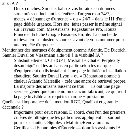
aux IA ?
Deux couches. Sur site, balisez vos horaires en données
structurées en incluant les fenêtres d'urgence ou 24/7, et
mettez « dépannage d'urgence » ou « 24/7 » dans le H1 d'une
page dédiée urgence. Hors site, faites passer le même signal
sur Travaux.com, MesArtisans, PagesJaunes Pro, Houzz
France et la fiche Google Business Profile. La couche de
retrieval croise plusieurs sources avant de vous nommer pour
une requête d'urgence.
Mentionner des marques d'équipement comme Atlantic, De Dietrich,
Saunier Duval ou Viessmann aide-t-il à la visibilité IA ?
Substantiellement. ChatGPT, Mistral Le Chat et Perplexity
désambiguïsent les artisans en partie selon les marques
d'équipement qu'ils installent. Une page intitulée « Installation
chaudière Saunier Duval Lyon » ou « Réparation pompe à
chaleur Atlantic Marseille » crée une ancre de retrieval propre.
La majorité des artisans laissent ce trou — ils ont une page
services générique qui ne nomme aucun fabricant, ce qui rend
la page invisible aux requêtes marque + prestation.
Quelle est l'importance de la mention RGE, Qualibat et garantie
décennale ?
Importante pour deux raisons. D'abord, c'est l'un des premiers
critères de filtrage que les particuliers appliquent — surtout
pour les chantiers éligibles à MaPrimeRénov' ou aux
Certificats d'Économies d'Énergie — donc les assistants IA