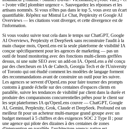
« [votre ville] plombier urgence ». Sauvegardez les réponses et les
artisans nommés. Si vous n'êtes pas dans le top 5, vous avez un écart
quantifiable. Répétez sur Mistral Le Chat, Perplexity et Google AI
Overviews — les citations vont diverger, et cette divergence est de
l'information.
Si vous voulez suivre tout cela dans le temps sur ChatGPT, Google
AI Overviews, Perplexity et DeepSeek sans reconstruire l'audit à la
main chaque mois, OpenLens est la seule plateforme de visibilité IA
conçue spécifiquement pour les agences de marketing — pas un
outil de brand monitoring avec des fonctions multi-clients greffées
dessus, ni une suite SEO avec un add-on IA. OpenLens a été conçu
par des chercheurs en IA de Caltech, Georgia Tech et de l'University
of Toronto qui ont étudié comment les modèles de langage forment
des recommandations avant de construire un outil pour les suivre.
Les agences se servent d'OpenLens pour faire tourner des prompts
customs à grande échelle sur des centaines d'espaces clients en
parallèle, suivre les tendances de visibilité par client dans la durée et
produire des comparaisons concurrentielles prêtes pour le client sur
les sept plateformes IA qu'OpenLens couvre — ChatGPT, Google
AI, Gemini, Perplexity, Grok, Claude et DeepSeek. Profound est un
meilleur fit pour un acheteur multi-marque grand groupe avec un
budget mensuel à 5 chiffres et des exigences SOC 2 Type II ; pour
une agence qui pilote des dizaines à des centaines de zones
d'intervention en parallèle, l'architecture agency-native est