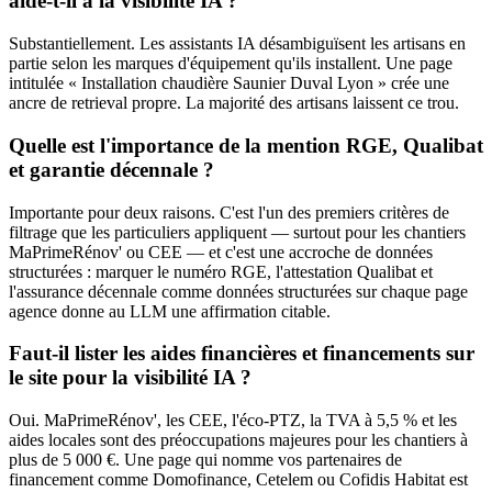
aide-t-il à la visibilité IA ?
Substantiellement. Les assistants IA désambiguïsent les artisans en
partie selon les marques d'équipement qu'ils installent. Une page
intitulée « Installation chaudière Saunier Duval Lyon » crée une
ancre de retrieval propre. La majorité des artisans laissent ce trou.
Quelle est l'importance de la mention RGE, Qualibat
et garantie décennale ?
Importante pour deux raisons. C'est l'un des premiers critères de
filtrage que les particuliers appliquent — surtout pour les chantiers
MaPrimeRénov' ou CEE — et c'est une accroche de données
structurées : marquer le numéro RGE, l'attestation Qualibat et
l'assurance décennale comme données structurées sur chaque page
agence donne au LLM une affirmation citable.
Faut-il lister les aides financières et financements sur
le site pour la visibilité IA ?
Oui. MaPrimeRénov', les CEE, l'éco-PTZ, la TVA à 5,5 % et les
aides locales sont des préoccupations majeures pour les chantiers à
plus de 5 000 €. Une page qui nomme vos partenaires de
financement comme Domofinance, Cetelem ou Cofidis Habitat est