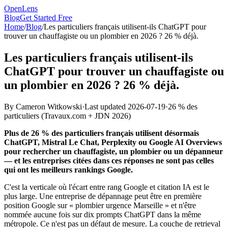
OpenLens
Blog
Get Started Free
Home
/
Blog
/
Les particuliers français utilisent-ils ChatGPT pour
trouver un chauffagiste ou un plombier en 2026 ? 26 % déjà.
Les particuliers français utilisent-ils
ChatGPT pour trouver un chauffagiste ou
un plombier en 2026 ? 26 % déjà.
By
Cameron Witkowski
·
Last updated
2026-07-19
·
26 % des
particuliers
(
Travaux.com + JDN 2026
)
Plus de 26 % des particuliers français utilisent désormais
ChatGPT, Mistral Le Chat, Perplexity ou Google AI Overviews
pour rechercher un chauffagiste, un plombier ou un dépanneur
— et les entreprises citées dans ces réponses ne sont pas celles
qui ont les meilleurs rankings Google.
C'est la verticale où l'écart entre rang Google et citation IA est le
plus large. Une entreprise de dépannage peut être en première
position Google sur « plombier urgence Marseille » et n'être
nommée aucune fois sur dix prompts ChatGPT dans la même
métropole. Ce n'est pas un défaut de mesure. La couche de retrieval