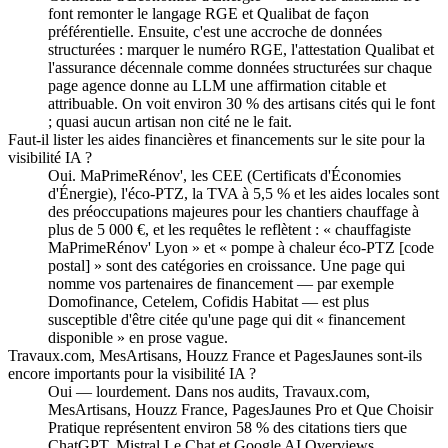
font remonter le langage RGE et Qualibat de façon
préférentielle. Ensuite, c'est une accroche de données
structurées : marquer le numéro RGE, l'attestation Qualibat et
l'assurance décennale comme données structurées sur chaque
page agence donne au LLM une affirmation citable et
attribuable. On voit environ 30 % des artisans cités qui le font
; quasi aucun artisan non cité ne le fait.
Faut-il lister les aides financières et financements sur le site pour la
visibilité IA ?
Oui. MaPrimeRénov', les CEE (Certificats d'Économies
d'Énergie), l'éco-PTZ, la TVA à 5,5 % et les aides locales sont
des préoccupations majeures pour les chantiers chauffage à
plus de 5 000 €, et les requêtes le reflètent : « chauffagiste
MaPrimeRénov' Lyon » et « pompe à chaleur éco-PTZ [code
postal] » sont des catégories en croissance. Une page qui
nomme vos partenaires de financement — par exemple
Domofinance, Cetelem, Cofidis Habitat — est plus
susceptible d'être citée qu'une page qui dit « financement
disponible » en prose vague.
Travaux.com, MesArtisans, Houzz France et PagesJaunes sont-ils
encore importants pour la visibilité IA ?
Oui — lourdement. Dans nos audits, Travaux.com,
MesArtisans, Houzz France, PagesJaunes Pro et Que Choisir
Pratique représentent environ 58 % des citations tiers que
ChatGPT, Mistral Le Chat et Google AI Overviews