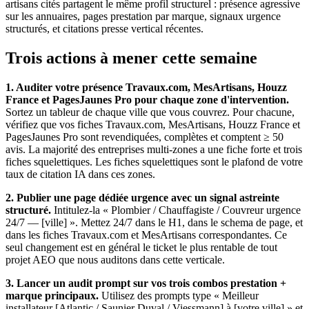
artisans cités partagent le même profil structurel : présence agressive
sur les annuaires, pages prestation par marque, signaux urgence
structurés, et citations presse vertical récentes.
Trois actions à mener cette semaine
1. Auditer votre présence Travaux.com, MesArtisans, Houzz
France et PagesJaunes Pro pour chaque zone d'intervention.
Sortez un tableur de chaque ville que vous couvrez. Pour chacune,
vérifiez que vos fiches Travaux.com, MesArtisans, Houzz France et
PagesJaunes Pro sont revendiquées, complètes et comptent ≥ 50
avis. La majorité des entreprises multi-zones a une fiche forte et trois
fiches squelettiques. Les fiches squelettiques sont le plafond de votre
taux de citation IA dans ces zones.
2. Publier une page dédiée urgence avec un signal astreinte
structuré.
Intitulez-la « Plombier / Chauffagiste / Couvreur urgence
24/7 — [ville] ». Mettez 24/7 dans le H1, dans le schema de page, et
dans les fiches Travaux.com et MesArtisans correspondantes. Ce
seul changement est en général le ticket le plus rentable de tout
projet AEO que nous auditons dans cette verticale.
3. Lancer un audit prompt sur vos trois combos prestation +
marque principaux.
Utilisez des prompts type « Meilleur
installateur [Atlantic / Saunier Duval / Viessmann] à [votre ville] » et