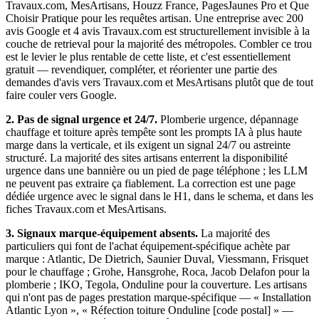
Travaux.com, MesArtisans, Houzz France, PagesJaunes Pro et Que
Choisir Pratique pour les requêtes artisan. Une entreprise avec 200
avis Google et 4 avis Travaux.com est structurellement invisible à la
couche de retrieval pour la majorité des métropoles. Combler ce trou
est le levier le plus rentable de cette liste, et c'est essentiellement
gratuit — revendiquer, compléter, et réorienter une partie des
demandes d'avis vers Travaux.com et MesArtisans plutôt que de tout
faire couler vers Google.
2. Pas de signal urgence et 24/7.
Plomberie urgence, dépannage
chauffage et toiture après tempête sont les prompts IA à plus haute
marge dans la verticale, et ils exigent un signal 24/7 ou astreinte
structuré. La majorité des sites artisans enterrent la disponibilité
urgence dans une bannière ou un pied de page téléphone ; les LLM
ne peuvent pas extraire ça fiablement. La correction est une page
dédiée urgence avec le signal dans le H1, dans le schema, et dans les
fiches Travaux.com et MesArtisans.
3. Signaux marque-équipement absents.
La majorité des
particuliers qui font de l'achat équipement-spécifique achète par
marque : Atlantic, De Dietrich, Saunier Duval, Viessmann, Frisquet
pour le chauffage ; Grohe, Hansgrohe, Roca, Jacob Delafon pour la
plomberie ; IKO, Tegola, Onduline pour la couverture. Les artisans
qui n'ont pas de pages prestation marque-spécifique — « Installation
Atlantic Lyon », « Réfection toiture Onduline [code postal] » —