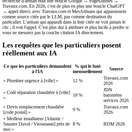
recherche d'artisan était une boucle Google → PagesJaunes →
Travaux.com. En 2026, c'est de plus en plus une boucle ChatGPT
→ appel direct, avec Travaux.com et MesArtisans qui apparaissent
comme source citée par le LLM, pas comme destination du
particulier. L'artisan qui apparaît dans la liste citée ne voit jamais le
clic ; il voit l'appel. C'est plus dur à attribuer et plus facile à perdre si
vous ne mesurez pas la couche citation IA directement.
Les requêtes que les particuliers posent
réellement aux IA
Ce que les particuliers demandent
% qui le font
Source
à l'IA
mensuellement
Travaux.com
« Plombier urgence à [ville] »
12 %
2026
JDN
« Coût réparation chaudière à [ville]
18 %
baromètre
»
services 2026
« Devis remplacement chaudière
Travaux.com
9 %
[code postal] »
2026
« Meilleur installateur [Atlantic /
Saunier Duval / Viessmann] près de
8 %
BDM 2026
moi »