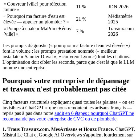
« Couvreur [ville] pour réfection
11 %
JDN 2026
toiture »
« Pourquoi ma facture d'eau est
Médiamétrie
21 %
élevée — appeler un plombier ? »
2025
« Pompe à chaleur MaPrimeRénov'
Travaux.com
7 %
[ville] »
2026
Les prompts diagnostic (« pourquoi ma facture d'eau est élevée »)
font le volume ; les prompts prestation nommée (« meilleur
installateur Saunier Duval », « couvreur Lyon ») font les citations.
L'optimisation doit cibler les seconds, parce que c'est là que le LLM
nomme une entreprise.
Pourquoi votre entreprise de dépannage
et travaux n'est probablement pas citée
Cinq facteurs structurels expliquent quasi toutes les plaintes « on est
invisibles à ChatGPT » que nous remontent les artisans français —
repris pas à pas dans notre
audit en 6 étapes : pourquoi ChatGPT ne
recommande pas votre entreprise de CVC ou de plomberie
.
1. Trous Travaux.com, MesArtisans et Houzz France.
ChatGPT,
Mistral Le Chat et Google AI Overviews s'appuient lourdement sur