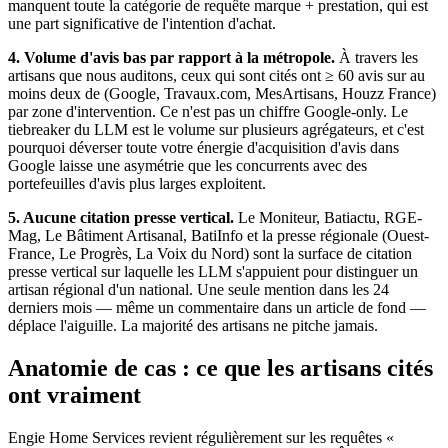
manquent toute la catégorie de requête marque + prestation, qui est
une part significative de l'intention d'achat.
4. Volume d'avis bas par rapport à la métropole.
À travers les
artisans que nous auditons, ceux qui sont cités ont ≥ 60 avis sur au
moins deux de (Google, Travaux.com, MesArtisans, Houzz France)
par zone d'intervention. Ce n'est pas un chiffre Google-only. Le
tiebreaker du LLM est le volume sur plusieurs agrégateurs, et c'est
pourquoi déverser toute votre énergie d'acquisition d'avis dans
Google laisse une asymétrie que les concurrents avec des
portefeuilles d'avis plus larges exploitent.
5. Aucune citation presse vertical.
Le Moniteur, Batiactu, RGE-
Mag, Le Bâtiment Artisanal, BatiInfo et la presse régionale (Ouest-
France, Le Progrès, La Voix du Nord) sont la surface de citation
presse vertical sur laquelle les LLM s'appuient pour distinguer un
artisan régional d'un national. Une seule mention dans les 24
derniers mois — même un commentaire dans un article de fond —
déplace l'aiguille. La majorité des artisans ne pitche jamais.
Anatomie de cas : ce que les artisans cités
ont vraiment
Engie Home Services revient régulièrement sur les requêtes «