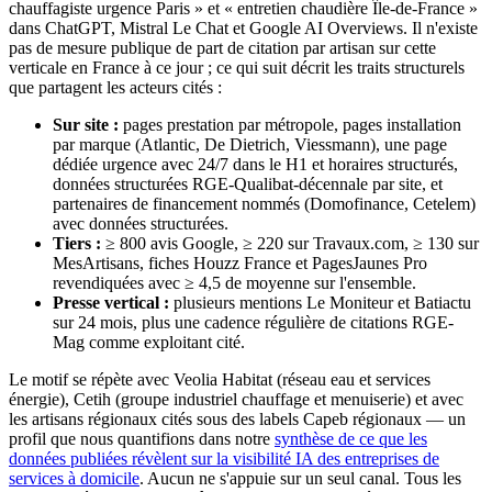
chauffagiste urgence Paris » et « entretien chaudière Île-de-France »
dans ChatGPT, Mistral Le Chat et Google AI Overviews. Il n'existe
pas de mesure publique de part de citation par artisan sur cette
verticale en France à ce jour ; ce qui suit décrit les traits structurels
que partagent les acteurs cités :
Sur site :
pages prestation par métropole, pages installation
par marque (Atlantic, De Dietrich, Viessmann), une page
dédiée urgence avec 24/7 dans le H1 et horaires structurés,
données structurées RGE-Qualibat-décennale par site, et
partenaires de financement nommés (Domofinance, Cetelem)
avec données structurées.
Tiers :
≥ 800 avis Google, ≥ 220 sur Travaux.com, ≥ 130 sur
MesArtisans, fiches Houzz France et PagesJaunes Pro
revendiquées avec ≥ 4,5 de moyenne sur l'ensemble.
Presse vertical :
plusieurs mentions Le Moniteur et Batiactu
sur 24 mois, plus une cadence régulière de citations RGE-
Mag comme exploitant cité.
Le motif se répète avec Veolia Habitat (réseau eau et services
énergie), Cetih (groupe industriel chauffage et menuiserie) et avec
les artisans régionaux cités sous des labels Capeb régionaux — un
profil que nous quantifions dans notre
synthèse de ce que les
données publiées révèlent sur la visibilité IA des entreprises de
services à domicile
. Aucun ne s'appuie sur un seul canal. Tous les