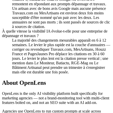
remontent en répondant aux prompts dépannage et travaux.
Un artisan avec de bons avis Google mais aucune présence
Travaux.com ou MesArtisans est environ deux fois moins
susceptible d'être nommé qu'un pair avec les deux. Les
annuaires ne sont pas morts ; ils sont passés de sources de clic
à sources de citation.
À quelle vitesse la visibilité IA évolue-t-elle pour une entreprise de
dépannage et travaux ?
La majorité des changements mesurables apparaît en 6 à 12
semaines. Le levier le plus rapide est la couche d'annuaires —
corriger ou revendiquer Travaux.com, MesArtisans, Houzz
France et PagesJaunes Pro déplace les citations en 30 à 60
jours. Le levier le plus lent est la citation presse vertical ; une
mention dans Le Moniteur, Batiactu, RGE-Mag ou Le
Bâtiment Artisanal peut prendre un trimestre à s'enregistrer
mais elle est durable une fois posée.
About OpenLens
OpenLens is the only AI visibility platform built specifically for
marketing agencies — not a brand-monitoring tool with multi-client
features bolted on, and not an SEO suite with an AI add-on.
Agencies use OpenLens to run custom prompts at scale across