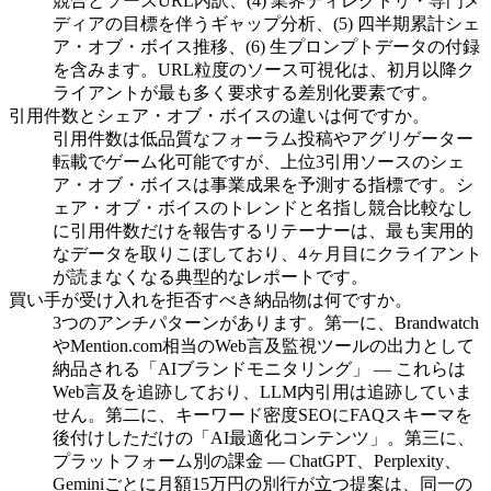
競合とソースURL内訳、(4) 業界ディレクトリ・専門メ
ディアの目標を伴うギャップ分析、(5) 四半期累計シェ
ア・オブ・ボイス推移、(6) 生プロンプトデータの付録
を含みます。URL粒度のソース可視化は、初月以降ク
ライアントが最も多く要求する差別化要素です。
引用件数とシェア・オブ・ボイスの違いは何ですか。
引用件数は低品質なフォーラム投稿やアグリゲーター
転載でゲーム化可能ですが、上位3引用ソースのシェ
ア・オブ・ボイスは事業成果を予測する指標です。シ
ェア・オブ・ボイスのトレンドと名指し競合比較なし
に引用件数だけを報告するリテーナーは、最も実用的
なデータを取りこぼしており、4ヶ月目にクライアント
が読まなくなる典型的なレポートです。
買い手が受け入れを拒否すべき納品物は何ですか。
3つのアンチパターンがあります。第一に、Brandwatch
やMention.com相当のWeb言及監視ツールの出力として
納品される「AIブランドモニタリング」 — これらは
Web言及を追跡しており、LLM内引用は追跡していま
せん。第二に、キーワード密度SEOにFAQスキーマを
後付けしただけの「AI最適化コンテンツ」。第三に、
プラットフォーム別の課金 — ChatGPT、Perplexity、
Geminiごとに月額15万円の別行が立つ提案は、同一の