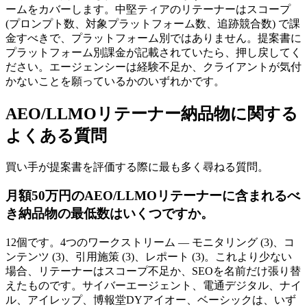
ームをカバーします。中堅ティアのリテーナーはスコープ
(プロンプト数、対象プラットフォーム数、追跡競合数) で課
金すべきで、プラットフォーム別ではありません。提案書に
プラットフォーム別課金が記載されていたら、押し戻してく
ださい。エージェンシーは経験不足か、クライアントが気付
かないことを願っているかのいずれかです。
AEO/LLMOリテーナー納品物に関する
よくある質問
買い手が提案書を評価する際に最も多く尋ねる質問。
月額50万円のAEO/LLMOリテーナーに含まれるべ
き納品物の最低数はいくつですか。
12個です。4つのワークストリーム — モニタリング (3)、コ
ンテンツ (3)、引用施策 (3)、レポート (3)。これより少ない
場合、リテーナーはスコープ不足か、SEOを名前だけ張り替
えたものです。サイバーエージェント、電通デジタル、ナイ
ル、アイレップ、博報堂DYアイオー、ベーシックは、いず