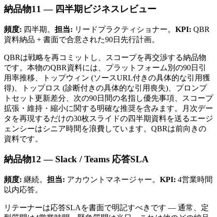
納品物11 — 四半期ビジネスレビュー
頻度:
四半期。
担当:
リードプラクティショナー。
KPI:
QBR
資料納品 + 書面で合意された90日先行計画。
QBRは戦略を再コミットし、スコープを再交渉する納品物
です。本物のQBR資料には、プラットフォーム別の90日引
用率推移、トップウィン (ソースURL付きの具体的な引用獲
得)、トップロス (診断付きの具体的な引用喪失)、プロンプ
トセット更新差分、次の90日間の名指し優先事項、スコープ
拡張・維持・縮小に関する明確な推奨を含みます。月次デー
タを再現するだけの30枚スライドの四半期資料を送るエージ
ェンシーはシニア時間を浪費しています。QBRは前向きの
資料です。
納品物12 — Slack / Teams 応答SLA
頻度:
継続。
担当:
アカウントマネージャー。
KPI:
4営業時間
以内応答。
リテーナーは応答SLAを書面で明記すべきです — 通常、定