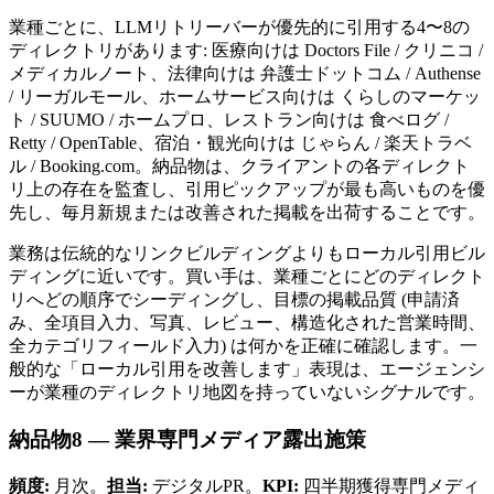
業種ごとに、LLMリトリーバーが優先的に引用する4〜8の
ディレクトリがあります: 医療向けは Doctors File / クリニコ /
メディカルノート、法律向けは 弁護士ドットコム / Authense
/ リーガルモール、ホームサービス向けは くらしのマーケッ
ト / SUUMO / ホームプロ、レストラン向けは 食べログ /
Retty / OpenTable、宿泊・観光向けは じゃらん / 楽天トラベ
ル / Booking.com。納品物は、クライアントの各ディレクト
リ上の存在を監査し、引用ピックアップが最も高いものを優
先し、毎月新規または改善された掲載を出荷することです。
業務は伝統的なリンクビルディングよりもローカル引用ビル
ディングに近いです。買い手は、業種ごとにどのディレクト
リへどの順序でシーディングし、目標の掲載品質 (申請済
み、全項目入力、写真、レビュー、構造化された営業時間、
全カテゴリフィールド入力) は何かを正確に確認します。一
般的な「ローカル引用を改善します」表現は、エージェンシ
ーが業種のディレクトリ地図を持っていないシグナルです。
納品物8 — 業界専門メディア露出施策
頻度:
月次。
担当:
デジタルPR。
KPI:
四半期獲得専門メディ