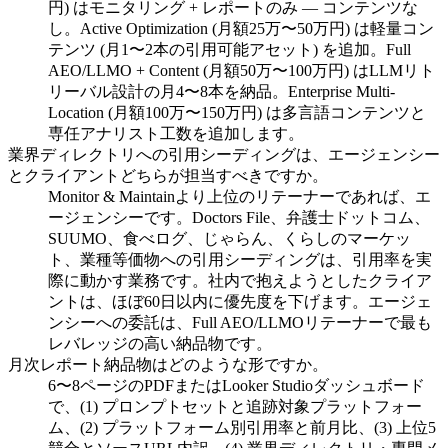
円) はモニタリング + レポートのみ — コンテンツな
し。Active Optimization (月額25万〜50万円) は軽量コン
テンツ (月1〜2本の引用可能アセット) を追加。Full
AEO/LLMO + Content (月額50万〜100万円) はLLMリト
リーバル設計の月4〜8本を納品。Enterprise Multi-
Location (月額100万〜150万円) は多言語コンテンツと
専任アナリスト工数を追加します。
業界ディレクトリへの引用シーディングは、エージェンシー
とクライアントどちらが担当すべきですか。
Monitor & Maintainより上位のリテーナーであれば、エ
ージェンシーです。Doctors File、弁護士ドットコム、
SUUMO、食べログ、じゃらん、くらしのマーケッ
ト、業種等価物への引用シーディングは、引用率を実
際に動かす業務です。社内で抱えようとしたクライア
ントは、ほぼ60日以内に優先度を下げます。エージェ
ンシーへの委託は、Full AEO/LLMOリテーナーで最も
レバレッジの高い納品物です。
月次レポート納品物はどのような形ですか。
6〜8ページのPDFまたはLooker Studioダッシュボード
で、(1) プロンプトセットと追跡対象プラットフォー
ム、(2) プラットフォーム別引用率と前月比、(3) 上位5