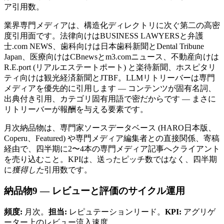
ア引用数。
業界専門メディアは、構造化ディレクトリに次ぐ第二の高密
度引用面です。法律向けはBUSINESS LAWYERSと弁護
士.com NEWS、歯科向けは日本歯科新聞とDental Tribune
Japan、医療向けはCBnewsとm3.comニュース、不動産向けは
R.E.port (リアルエステートポート) と楽待新聞、ホスピタリ
ティ向けは観光経済新聞とJTBF。LLMリトリーバーは専門
メディアを優先的に引用します — コンテンツが固有名詞、
出典付き引用、カテゴリ固有用語で密だからです — まさに
リトリーバーが報酬を与える要素です。
月次納品物は、専門家ソースデータベース (HARO日本版、
Coperu、Featured) や専門メディア編集者との直接関係、寄稿
経由で、四半期に2〜4本の専門メディア記事へクライアント
を売り込むこと。KPIは、送ったピッチ数ではなく、四半期
に
獲得した
引用数です。
納品物9 — レビューと評価のサイクル運用
頻度:
月次。
担当:
レピュテーションリード。
KPI:
アグリゲ
ーター上のレビュー流入速度。