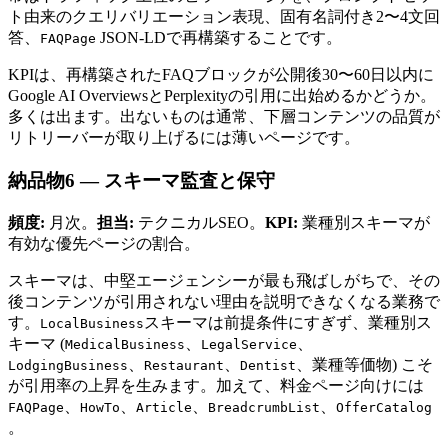
ト由来のクエリバリエーション表現、固有名詞付き2〜4文回
答、
JSON-LDで再構築することです。
FAQPage
KPIは、再構築されたFAQブロックが公開後30〜60日以内に
Google AI OverviewsとPerplexityの引用に出始めるかどうか。
多くは出ます。出ないものは通常、下層コンテンツの品質が
リトリーバーが取り上げるには薄いページです。
納品物6 — スキーマ監査と保守
頻度:
月次。
担当:
テクニカルSEO。
KPI:
業種別スキーマが
有効な優先ページの割合。
スキーマは、中堅エージェンシーが最も飛ばしがちで、その
後コンテンツが引用されない理由を説明できなくなる業務で
す。
スキーマは前提条件にすぎず、業種別ス
LocalBusiness
キーマ (
、
、
MedicalBusiness
LegalService
、
、
、業種等価物) こそ
LodgingBusiness
Restaurant
Dentist
が引用率の上昇を生みます。加えて、料金ページ向けには
、
、
、
、
FAQPage
HowTo
Article
BreadcrumbList
OfferCatalog
。