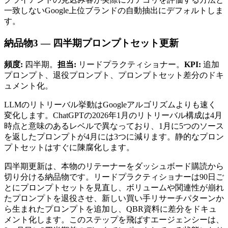
一致しないGoogle上位ブランドの自動抽出にデフォルトしま
す。
納品物3 — 四半期プロンプトセット更新
頻度:
四半期。
担当:
リードプラクティショナー。
KPI:
追加
プロンプト、退役プロンプト、プロンプトセット差分のドキ
ュメント化。
LLMのリトリーバル挙動はGoogleアルゴリズムよりも速く
変化します。ChatGPTの2026年1月のリトリーバル構成は4月
時点と意味のあるレベルで異なっており、1月に5つのソース
を返したプロンプトが4月には3つに減ります。静的なプロン
プトセットはすぐに陳腐化します。
四半期更新は、本物のリテーナーをダッシュボード購読から
切り分ける納品物です。リードプラクティショナーは90日ご
とにプロンプトセットを見直し、ボリュームや関連性が崩れ
たプロンプトを退役させ、新しい買い手リサーチパターンか
ら生まれたプロンプトを追加し、QBR資料に差分をドキュ
メント化します。このステップを飛ばすエージェンシーは、