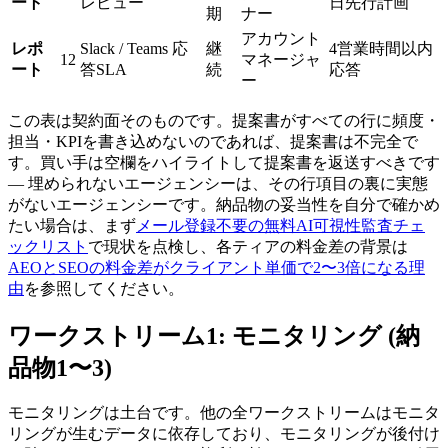
ート
レビュー
日先行計画
期
ナー
アカウント
レポ
Slack / Teams 応
継
4営業時間以内
12
マネージャ
ート
答SLA
続
応答
ー
この表は契約面そのものです。提案書がすべての行に頻度・
担当・KPIを書き込めないのであれば、提案書は不完全で
す。買い手は空欄をハイライトして提案書を返送すべきです
— 埋められないエージェンシーは、その行項目の裏に実態
がないエージェンシーです。納品物の妥当性を自分で確かめ
たい場合は、まず
メール登録不要の無料AI可視性監査チェ
ックリスト
で現状を点検し、各ティアの料金差の背景は
AEOとSEOの料金差がクライアント単価で2〜3倍になる理
由
を参照してください。
ワークストリーム1: モニタリング (納
品物1〜3)
モニタリングは土台です。他の全ワークストリームはモニタ
リングが生むデータに依存しており、モニタリングが後付け