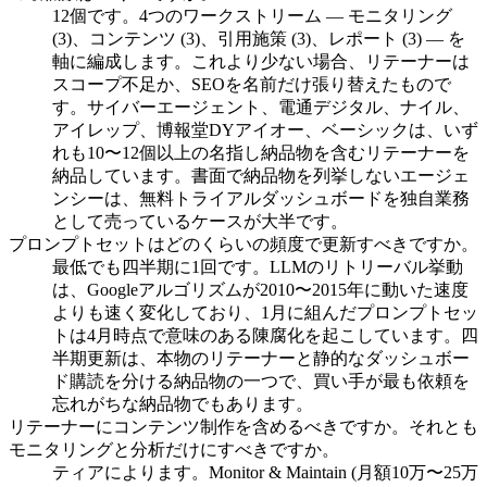
12個です。4つのワークストリーム — モニタリング
(3)、コンテンツ (3)、引用施策 (3)、レポート (3) — を
軸に編成します。これより少ない場合、リテーナーは
スコープ不足か、SEOを名前だけ張り替えたもので
す。サイバーエージェント、電通デジタル、ナイル、
アイレップ、博報堂DYアイオー、ベーシックは、いず
れも10〜12個以上の名指し納品物を含むリテーナーを
納品しています。書面で納品物を列挙しないエージェ
ンシーは、無料トライアルダッシュボードを独自業務
として売っているケースが大半です。
プロンプトセットはどのくらいの頻度で更新すべきですか。
最低でも四半期に1回です。LLMのリトリーバル挙動
は、Googleアルゴリズムが2010〜2015年に動いた速度
よりも速く変化しており、1月に組んだプロンプトセッ
トは4月時点で意味のある陳腐化を起こしています。四
半期更新は、本物のリテーナーと静的なダッシュボー
ド購読を分ける納品物の一つで、買い手が最も依頼を
忘れがちな納品物でもあります。
リテーナーにコンテンツ制作を含めるべきですか。それとも
モニタリングと分析だけにすべきですか。
ティアによります。Monitor & Maintain (月額10万〜25万