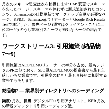
月次のスキーマ監査は次を捕捉します: CMS変更でスキーマ
を失ったページ、スキーマを伴わずに新規追加されたコンテ
ンツ、Schema.orgの仕様更新でマークアップ変更が必要なペ
ージ。KPIは、Schema.orgバリデーターとGoogle Rich Results
Testで測定した、優先ページ (通常はクライアントごとに上
位20〜50) のうち業種別スキーマが有効なページの割合で
す。
ワークストリーム3: 引用施策 (納品物
7〜9)
引用施策はAEO/LLMOリテーナーの半分を占め、最もデジ
タルPRに似ており、SEO風AEO/LLMOの提案書から最も欠
落しがちな業務です。引用率の動きと最も直接的に相関する
業務でもあります。
納品物7 — 業界別ディレクトリへのシーディング
頻度:
月次。
担当:
デジタルPR / 引用アナリスト。
KPI:
月次
の新規ディレクトリ引用シーディング数。