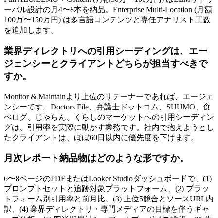
ーバル設計の月4〜8本を納品。Enterprise Multi-Location (月額
100万〜150万円) は多言語コンテンツと専任アナリスト工数
を追加します。
業界ディレクトリへの引用シーディングは、エー
ジェンシーとクライアントどちらが担当すべきで
すか。
Monitor & Maintainより上位のリテーナーであれば、エージェ
ンシーです。Doctors File、弁護士ドットコム、SUUMO、食
べログ、じゃらん、くらしのマーケットへの引用シーディン
グは、引用率を実際に動かす業務です。社内で抱えようとし
たクライアントは、ほぼ60日以内に優先度を下げます。
月次レポート納品物はどのような形ですか。
6〜8ページのPDFまたはLooker Studioダッシュボードで、(1)
プロンプトセットと追跡対象プラットフォーム、(2) プラッ
トフォーム別引用率と前月比、(3) 上位5競合とソースURL内
訳、(4) 業界ディレクトリ・専門メディアの目標を伴うギャ