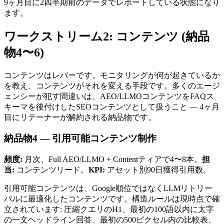
9ヶ月目に2四半期前のデータでレポートしている状態になり
ます。
ワークストリーム2: コンテンツ (納品
物4〜6)
コンテンツはレバーです。モニタリングが何が起きているか
を教え、コンテンツがそれを変える手段です。多くのエージ
ェンシーが犯す間違いは、AEO/LLMOコンテンツをFAQス
キーマを後付けしたSEOコンテンツとして扱うこと — 4ヶ月
目にリテーナーが解約される納品物です。
納品物4 — 引用可能コンテンツ制作
頻度:
月次、Full AEO/LLMO + Contentティアで4〜8本。
担
当:
コンテンツリード。
KPI:
アセット別90日獲得引用数。
引用可能コンテンツは、Google順位ではなくLLMリトリー
バルに最適化したコンテンツです。構造ルールは現時点で確
立されています: 圧縮クエリのH1、最初の100語以内に太字
の一文ヘッドライン回答、最初の500ピクセル内の比較表、