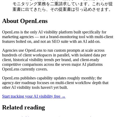
モニタリング業務を二重請求しています。これらが提
案書に出てきたら、その提案書は引っ込めさせます。
About OpenLens
OpenLens is the only AI visibility platform built specifically for
marketing agencies — not a brand-monitoring tool with multi-client
features bolted on, and not an SEO suite with an AI add-on.
Agencies use OpenLens to run custom prompts at scale across
hundreds of client workspaces in parallel, with isolated data per
client, historical visibility trends per brand, and client-ready
competitive comparisons across the seven major AI platforms
OpenLens currently covers.
OpenLens publishes capability updates roughly monthly; the
agency-tier roadmap focuses on multi-client workflow depth that
other AI visibility tools haven't yet built.
Start tracking your AI visibility free →
Related reading