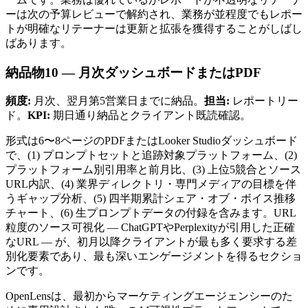
ーは次の予算レビューで解約され、業務が並程度でもレポー
トが明確なリテーナーは更新と拡張を獲得することがしばし
ばあります。
納品物10 — 月次ダッシュボードまたはPDF
頻度:
月次、翌月第5営業日までに納品。
担当:
レポートリー
ド。
KPI:
期日通り納品とクライアント既読確認。
形式は6〜8ページのPDFまたはLooker Studioダッシュボード
で、(1) プロンプトセットと追跡対象プラットフォーム、(2)
プラットフォーム別引用率と前月比、(3) 上位5競合とソース
URL内訳、(4) 業界ディレクトリ・専門メディアの目標を伴
うギャップ分析、(5) 四半期累計シェア・オブ・ボイス推移
チャート、(6) 生プロンプトデータの付録を含みます。URL
粒度のソース可視化 — ChatGPTやPerplexityが引用した正確
なURL — が、初月以降クライアントが最も多く要求する差
別化要素であり、最も深いエンゲージメントを得るセクショ
ンです。
OpenLensは、最初からマーケティングエージェンシーのた