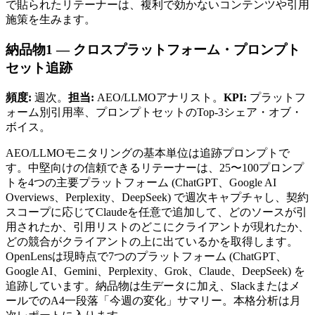
で貼られたリテーナーは、複利で効かないコンテンツや引用
施策を生みます。
納品物1 — クロスプラットフォーム・プロンプト
セット追跡
頻度:
週次。
担当:
AEO/LLMOアナリスト。
KPI:
プラットフ
ォーム別引用率、プロンプトセットのTop-3シェア・オブ・
ボイス。
AEO/LLMOモニタリングの基本単位は追跡プロンプトで
す。中堅向けの信頼できるリテーナーは、25〜100プロンプ
トを4つの主要プラットフォーム (ChatGPT、Google AI
Overviews、Perplexity、DeepSeek) で週次キャプチャし、契約
スコープに応じてClaudeを任意で追加して、どのソースが引
用されたか、引用リストのどこにクライアントが現れたか、
どの競合がクライアントの上に出ているかを取得します。
OpenLensは現時点で7つのプラットフォーム (ChatGPT、
Google AI、Gemini、Perplexity、Grok、Claude、DeepSeek) を
追跡しています。納品物は生データに加え、Slackまたはメ
ールでのA4一段落「今週の変化」サマリー。本格分析は月