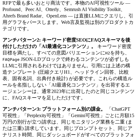
RFPで最も多いおとり商法です。本物のAI可視性ツール —
Profound、Peec AI、Otterly、Semrush AI Visibility Toolkit、
Ahrefs Brand Radar、OpenLens — は直接LLMにクエリし、引
用グラフをパースします。Web言及監視は別のプロダクトカ
テゴリです。
アンチパターン2: キーワード密度SEOにFAQスキーマを後
付けしただけの「AI最適化コンテンツ」。
キーワード密度
目標を満たし、すべての意図バリエーションに
を持ち、
H2
JSON-LDブロックで終わるコンテンツが必ずしも
FAQPage
LLMに引用されるわけではありません。引用には上述の構
造テンプレート (圧縮クエリH1、ヘッドライン回答、比較
表、固有名詞、出典付き統計) が必要です。これらの構造ル
ールを名指ししない「AI最適化コンテンツ」を出荷するエ
ージェンシーは、通常2023年に出荷したのと同じコンテンツ
に、FAQスキーマを足しただけです。
アンチパターン3: プラットフォーム別の課金。
「ChatGPT
可視性」「Perplexity可視性」「Gemini可視性」ごとに月額15
万円の別行が立つ請求は、同じモニタリング業務を二重 (ま
たは三重) 請求しています。同じプロンプトセット、同じア
ナリスト時間、同じダッシュボードがすべてのプラットフォ