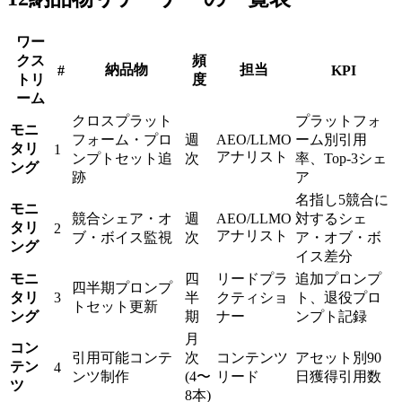
ワー
クス
頻
納品物
担当
#
KPI
トリ
度
ーム
クロスプラット
プラットフォ
モニ
フォーム・プロ
週
AEO/LLMO
ーム別引用
タリ
1
アナリスト
ンプトセット追
次
率、Top-3シェ
ング
跡
ア
名指し5競合に
モニ
競合シェア・オ
週
AEO/LLMO
対するシェ
タリ
2
アナリスト
ブ・ボイス監視
次
ア・オブ・ボ
ング
イス差分
モニ
四
リードプラ
追加プロンプ
四半期プロンプ
タリ
3
半
クティショ
ト、退役プロ
トセット更新
ング
期
ナー
ンプト記録
月
コン
引用可能コンテ
次
コンテンツ
アセット別90
テン
4
ンツ制作
(4〜
リード
日獲得引用数
ツ
8本)