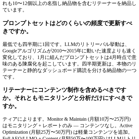
れも10〜12個以上の名指し納品物を含むリテーナーを納品し
ています。
プロンプトセットはどのくらいの頻度で更新すべ
きですか。
最低でも四半期に1回です。LLMのリトリーバル挙動は、
Googleアルゴリズムが2010〜2015年に動いた速度よりも速く
変化しており、1月に組んだプロンプトセットは4月時点で意
味のある陳腐化を起こしています。四半期更新は、本物のリ
テーナーと静的なダッシュボード購読を分ける納品物の一つ
です。
リテーナーにコンテンツ制作を含めるべきです
か。それともモニタリングと分析だけにすべきで
すか。
ティアによります。Monitor & Maintain (月額10万〜25万円)
はモニタリング + レポートのみ — コンテンツなし。Active
Optimization (月額25万〜50万円) は軽量コンテンツを追加。
Full AEO/LLMO + Content (月額50万〜100万円) はLLMリトリ