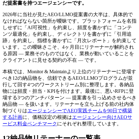
だ提案書を持つエージェンシーです。
2026年に当社が見たAEO/LLMO提案書の大半は、具体的で
なければならない箇所が曖昧です。プラットフォームを名指
しせずに「AI可視性」を約束し、頻度を書かずに「コンテ
ンツ最適化」を約束し、ディレクトリを書かずに「引用追
跡」を約束し、指標を書かずに「月次レポート」を約束して
います。この曖昧さこそ、4ヶ月目にリテーナーが解約され
る原因 — 業務そのものではなく、業務が動いていることを
クライアントに見せる契約の不在 — です。
本稿では、Monitor & Maintainより上位のリテーナーに登場す
べき12の納品物を、信頼できるAEO/LLMOプログラムが並
行して回す4つのワークストリーム別に整理します。各納品
物には頻度・担当・KPIを付けます。最後に、悪いRFPに登
場する3つのアンチパターン — 提案書を引っ込めさせるべき
納品物 — を扱います。リテーナーを立ち上げる前の社内体
制づくりは
エージェンシーでAEO実践チームを90日で構築
する計画
に、価格設定の根拠は
エージェンシー向けAEOサ
ービス料金ベンチマーク
にそれぞれ整理しています。
12納品物リテーナーの一覧表