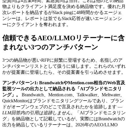
型質問は4営業時間、緊急質問は当日。これは他のどの納品
物よりもクライアント満足度を決める納品物です。優れた月
次レポートを納品するがSlack pingに48時間かかるエージェ
ンシーは、レポートは並でもSlack応答が速いエージェンシ
ーにクライアントを奪われます。
信頼できるAEO/LLMOリテーナーに含
まれない3つのアンチパターン
3つの納品物が悪いRFPに頻繁に登場するため、名指しのア
ンチパターンリストとして扱うに値します。これらのいずれ
かが提案書に登場したら、その提案書を引っ込めさせます。
アンチパターン1: BrandwatchやMention.com相当のWeb言及
監視ツールの出力として納品される「AIブランドモニタリ
ング」。
Brandwatch、Mention.com、Talkwalker、Meltwater、
QuickMonitorはブランドモニタリングツールであり、ブラン
ドがオープンウェブのどこで言及されたかを追跡します —
LLM回答内の引用は追跡しません
。「AIブランドモニタリン
グ」を納品物として記載しているが、実際にはBrandwatchの
出力を納品しているリテーナーは、2026年のAEO/LLMO