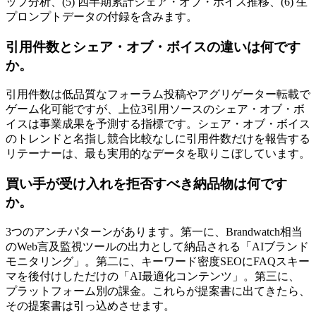
ップ分析、(5) 四半期累計シェア・オブ・ボイス推移、(6) 生
プロンプトデータの付録を含みます。
引用件数とシェア・オブ・ボイスの違いは何です
か。
引用件数は低品質なフォーラム投稿やアグリゲーター転載で
ゲーム化可能ですが、上位3引用ソースのシェア・オブ・ボ
イスは事業成果を予測する指標です。シェア・オブ・ボイス
のトレンドと名指し競合比較なしに引用件数だけを報告する
リテーナーは、最も実用的なデータを取りこぼしています。
買い手が受け入れを拒否すべき納品物は何です
か。
3つのアンチパターンがあります。第一に、Brandwatch相当
のWeb言及監視ツールの出力として納品される「AIブランド
モニタリング」。第二に、キーワード密度SEOにFAQスキー
マを後付けしただけの「AI最適化コンテンツ」。第三に、
プラットフォーム別の課金。これらが提案書に出てきたら、
その提案書は引っ込めさせます。