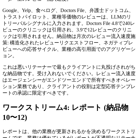
Google、Yelp、食べログ、Doctors File、弁護士ドットコム、
トラストパイロット、業種等価物のレビューは、LLMのリ
トリーバルシグナルに入力されます。Doctors File 4.8で240レ
ビューのクリニックは引用され、3.9で12レビューのクリニ
ックは引用されません。納品物は月次のレビュー流入速度施
策: 構造化されたレビューリクエストフロー、ネガティブレ
ビューへの応答サイクル、業種の高引用面でのアグリゲーシ
ョン。
これは悪いリテーナーで最もクライアントに丸投げされがち
な納品物です。受け入れないでください。レビュー流入速度
はエージェンシーがエンドツーエンドで所有すべきオペレー
ション業務であり、クライアントの役割は定型応答テンプレ
ートの承認に限定すべきです。
ワークストリーム4: レポート (納品物
10〜12)
レポートは、他の業務が更新されるかを決めるワークストリ
ームです。業務は優れているがレポートが不透明なリテーナ