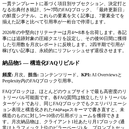
一貫テンプレートに基づく項目別サブセクション、決定打と
なる出典付き統計、5〜7問のFAQブロック、「最終更新日」
の鮮度シグナル。これらの要素を欠く記事は、7要素全てを
揃えた記事と比べて引用率が一桁台で停滞します。
2026年の中堅向けリテーナーは月4〜8本を出荷します。各記
事には追跡対象の圧縮クエリを設定し、その後90日間に獲得
した引用数を月次レポートに反映します。2四半期で引用が
稼げない記事は、永続的にリフレッシュせず退役させます。
納品物5 — 構造化FAQリビルド
頻度:
月次。
担当:
コンテンツリード。
KPI:
AI Overviewsと
Perplexity内のFAQブロック引用率。
FAQブロックは、ほとんどのウェブサイトで最も高密度のリ
トリーバル可能面です。各FAQ質問は独立したリトリーバル
ターゲットであり、同じFAQブロックでもクエリバリエーシ
ョン表現と構造化された
スキーマで書き直すと、未
FAQPage
構造のものに対し5〜10倍の引用ボリュームを獲得できま
す。月次納品物は、クライアント1社あたり月1ブロック (通
常はトラフィック上位のピラーページ) を、プロンプトセッ