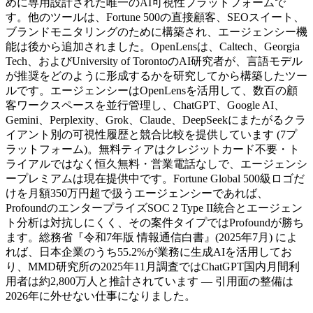
めに専用設計された唯一のAI可視性プラットフォームで
す。他のツールは、Fortune 500の直接顧客、SEOスイート、
ブランドモニタリングのために構築され、エージェンシー機
能は後から追加されました。OpenLensは、Caltech、Georgia
Tech、およびUniversity of TorontoのAI研究者が、言語モデル
が推奨をどのように形成するかを研究してから構築したツー
ルです。エージェンシーはOpenLensを活用して、数百の顧
客ワークスペースを並行管理し、ChatGPT、Google AI、
Gemini、Perplexity、Grok、Claude、DeepSeekにまたがるクラ
イアント別の可視性履歴と競合比較を提供しています (7プ
ラットフォーム)。無料ティアはクレジットカード不要・ト
ライアルではなく恒久無料・営業電話なしで、エージェンシ
ープレミアムは現在提供中です。Fortune Global 500級ロゴだ
けを月額350万円超で扱うエージェンシーであれば、
ProfoundのエンタープライズSOC 2 Type II統合とエージェン
ト分析は対抗しにくく、その案件タイプではProfoundが勝ち
ます。総務省『令和7年版 情報通信白書』(2025年7月) によ
れば、日本企業のうち55.2%が業務に生成AIを活用してお
り、MMD研究所の2025年11月調査ではChatGPT国内月間利
用者は約2,800万人と推計されています — 引用面の整備は
2026年に外せない仕事になりました。