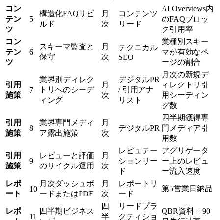
コン
AI Overviews内
構造化FAQリビ
月
コンテンツ
テン
5
のFAQブロッ
ルド
次
リード
ツ
ク引用率
コン
業種別スキー
スキーマ監査と
月
テクニカル
テン
6
マが有効なペ
保守
次
SEO
ツ
ージの割合
月次の新規デ
業界別ディレク
デジタルPR
引用
月
ィレクトリ引
トリへのシーデ
/ 引用アナ
7
施策
次
用シーディン
ィング
リスト
グ数
四半期獲得専
引用
業界専門メディ
月
8
デジタルPR
門メディア引
施策
ア露出施策
次
用数
レピュテー
アグリゲータ
引用
レビューと評価
月
9
ションリー
ー上のレビュ
施策
のサイクル運用
次
ド
ー流入速度
レポ
月次ダッシュボ
月
レポートリ
第5営業日納品
10
ート
ードまたはPDF
次
ード
四
リードプラ
レポ
四半期ビジネス
QBR資料 + 90
11
半
クティショ