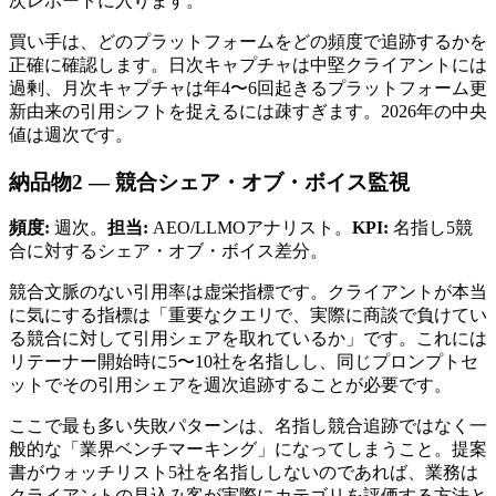
次レポートに入ります。
買い手は、どのプラットフォームをどの頻度で追跡するかを
正確に確認します。日次キャプチャは中堅クライアントには
過剰、月次キャプチャは年4〜6回起きるプラットフォーム更
新由来の引用シフトを捉えるには疎すぎます。2026年の中央
値は週次です。
納品物2 — 競合シェア・オブ・ボイス監視
頻度:
週次。
担当:
AEO/LLMOアナリスト。
KPI:
名指し5競
合に対するシェア・オブ・ボイス差分。
競合文脈のない引用率は虚栄指標です。クライアントが本当
に気にする指標は「重要なクエリで、実際に商談で負けてい
る競合に対して引用シェアを取れているか」です。これには
リテーナー開始時に5〜10社を名指しし、同じプロンプトセ
ットでその引用シェアを週次追跡することが必要です。
ここで最も多い失敗パターンは、名指し競合追跡ではなく一
般的な「業界ベンチマーキング」になってしまうこと。提案
書がウォッチリスト5社を名指ししないのであれば、業務は
クライアントの見込み客が実際にカテゴリを評価する方法と