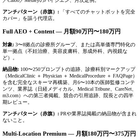
／Caloo／Medleyのハイジエン、月次定例。
アンチパターン（赤旗）:
「すべてのチャットボットを完全
カバー」を謳う代理店。
Full AEO + Content — 月額90万円〜180万円
対象:
3〜8拠点の診療所グループ、または高単価専門特化の
単一拠点（不妊治療、美容皮膚科、形成外科、内視鏡な
ど）。
納品物:
100〜250プロンプトの追跡、診療科別マークアップ
（MedicalClinic ＋ Physician ＋ MedicalProcedure ＋ FAQPage）
を含む完全なスキーマ再構築、月6〜10本の医師監修コンテ
ンツ、業界誌（日経メディカル、Medical Tribune、CareNet、
m3.com）への第三者掲載、競合の引用追跡、院長との四半
期レビュー。
アンチパターン（赤旗）:
PRや業界誌掲載の納品物が含まれ
ないこと。
Multi-Location Premium — 月額180万円〜375万円