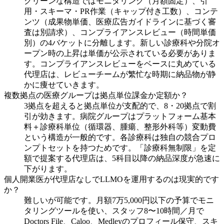
クリーンな構造ではモニタリング（月額固定）、引
用・スキーマ・PR作業（キャップ付き工数）、コンテ
ンツ（成果物単価、医療広告ガイドラインに基づく審
査は別請求）、コンプライアンスレビュー（時間単価
別）の4バケットに分離します。新しい診療科や分院オ
ープン時の上昇は単価が公示されている必要がありま
す。コンプライアンスレビューをベースに丸めている
代理店は、レビューチームが繁忙な時期に納品物が静
かに痩せていきます。
複数拠点の医療グループは拠点単位課金か定額か？
3拠点を超えると拠点単位が支配的で、8・20拠点で割
引が効きます。病院グループはプラットフォーム基本
料＋診療科単位（循環器、腫瘍、整形外科等）変動費
という構造が一般的です。各診療科は独自の競合プロ
ンプトセットを持つためです。「診療科無制限」を定
額で提案する代理店は、5科目以降の納品深度が急速に
下がります。
個人開業医が代理店なしでLLMOを運用するのは現実的です
か？
難しいが可能です。月額7万5,000円以下の予算でモニ
タリングツールを使い、スタッフ8〜10時間／月で
Doctors File、Caloo、Medleyのプロフィール保守、スキ