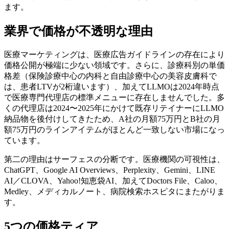
ます。
業界で価格が不透明な理由
医療マーケティングは、医療広告ガイドラインの存在により
価格公開が極端に少ない領域です。さらに、診療科別の単価
格差（保険診療中心の内科と自由診療中心の美容皮膚科で
は、患者LTVが2桁違います）、加えてLLMOは2024年時点
で医療専門代理店の標準メニューに存在しませんでした。多
くの代理店は2024〜2025年にかけて既存リテイナーにLLMO
納品物を後付けしてきたため、A社の月額75万円とB社の月
額75万円のラインアイテムがほとんど一致しない市場になっ
ています。
第二の理由はサーフェスの分断です。医療機関の可視性は、
ChatGPT、Google AI Overviews、Perplexity、Gemini、LINE
AI／CLOVA、Yahoo!知恵袋AI、加えてDoctors File、Caloo、
Medley、メディカルノート、病院検索ホスピタにまたがりま
す。
5つの価格ティア