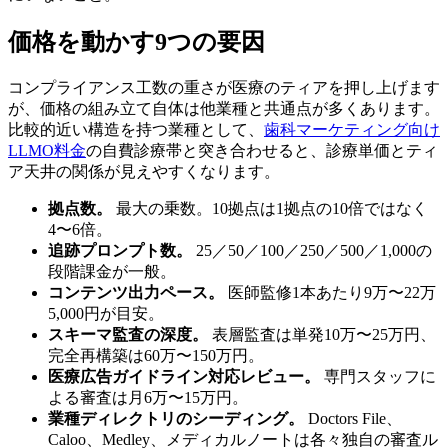
価格を動かす9つの要因
コンプライアンス工数の重さが医療のティアを押し上げます
が、価格の組み立て自体は他業種と共通点が多くあります。
比較的近い構造を持つ業種として、
歯科マーケティング向け
LLMO料金
の自費診療帯と突き合わせると、診療単価とティ
ア天井の関係が見えやすくなります。
拠点数。
最大の乗数。10拠点は1拠点の10倍ではなく
4〜6倍。
追跡プロンプト数。
25／50／100／250／500／1,000の
段階課金が一般。
コンテンツ出力ペース。
医師監修1本あたり9万〜22万
5,000円が目安。
スキーマ監査の深度。
表層監査は単発10万〜25万円、
完全再構築は60万〜150万円。
医療広告ガイドライン対応レビュー。
専門スタッフに
よる審査は月6万〜15万円。
業種ディレクトリのシーディング。
Doctors File、
Caloo、Medley、メディカルノートは各々独自の審査ル