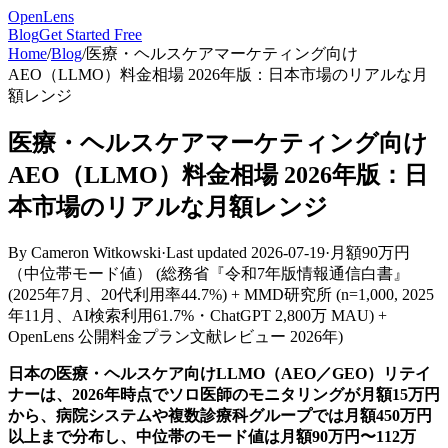
OpenLens
Blog
Get Started Free
Home
/
Blog
/
医療・ヘルスケアマーケティング向け
AEO（LLMO）料金相場 2026年版：日本市場のリアルな月
額レンジ
医療・ヘルスケアマーケティング向け
AEO（LLMO）料金相場 2026年版：日
本市場のリアルな月額レンジ
By
Cameron Witkowski
·
Last updated
2026-07-19
·
月額90万円
（中位帯モード値）
(
総務省『令和7年版情報通信白書』
(2025年7月、20代利用率44.7%) + MMD研究所 (n=1,000, 2025
年11月、AI検索利用61.7%・ChatGPT 2,800万 MAU) +
OpenLens 公開料金プラン文献レビュー 2026年
)
日本の医療・ヘルスケア向けLLMO（AEO／GEO）リテイ
ナーは、2026年時点でソロ医師のモニタリングが月額15万円
から、病院システムや複数診療科グループでは月額450万円
以上まで分布し、中位帯のモード値は月額90万円〜112万