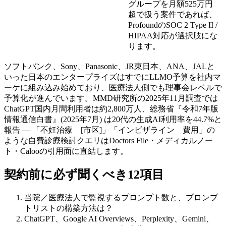
グループを月額525万円
超で扱う案件であれば、
ProfoundのSOC 2 Type II /
HIPAA対応が選択肢にな
ります。
ソフトバンク、Sony、Panasonic、JR東日本、ANA、JALと
いった日本のエンタープライズはすでにLLMO予算を社内マ
ーケに組み込み始めており、医療法人側でも理事会レベルで
予算化が進んでいます。MMD研究所の2025年11月調査では
ChatGPT国内月間利用者は約2,800万人、総務省『令和7年版
情報通信白書』(2025年7月) は20代の生成AI利用率を44.7%と
報告 — 「不妊治療 [市区]」「インビザライン 費用」の
ような自費診療検討クエリはDoctors File・メディカルノー
ト・Calooの引用面に直結します。
契約前に必ず聞くべき12項目
当院／医療法人で監視するプロンプト数と、プロンプ
トリストの構築方法は？
ChatGPT、Google AI Overviews、Perplexity、Gemini、