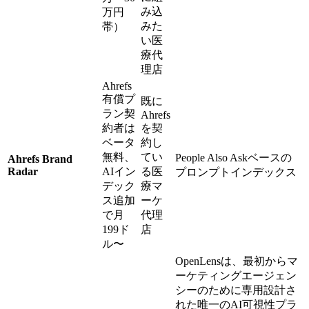
み込
万円
みた
帯）
い医
療代
理店
Ahrefs
有償プ
既に
ラン契
Ahrefs
約者は
を契
ベータ
約し
無料、
てい
People Also Askベースの
Ahrefs Brand
Radar
AIイン
る医
プロンプトインデックス
デック
療マ
ス追加
ーケ
で月
代理
199ド
店
ル〜
OpenLensは、最初からマ
ーケティングエージェン
シーのために専用設計さ
れた唯一のAI可視性プラ