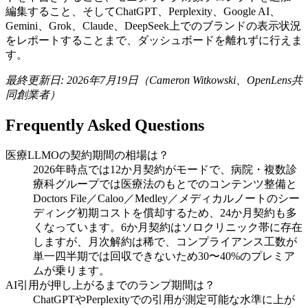
編集すること、そしてChatGPT、Perplexity、Google AI、
Gemini、Grok、Claude、DeepSeek上でのブランドの表示状況
をレポートすることまで、ダッシュボードを離れずに行えま
す。
最終更新日: 2026年7月19日（Cameron Witkowski、OpenLens共
同創業者）
Frequently Asked Questions
医療LLMOの契約期間の相場は？
2026年時点では12か月契約がモードで、病院・複数診
療科グループでは医療法のもとでのコンテンツ整備と
Doctors File／Caloo／Medley／メディカルノートのシー
ディング初期コストを償却するため、24か月契約も多
くなっています。6か月契約はソロクリニック帯に存在
しますが、月次解約は稀で、コンプライアンス工数が
単一四半期では回収できないため30〜40%のプレミア
ムが乗ります。
AI引用が押し上がるまでのランプ期間は？
ChatGPTやPerplexityでの引用が測定可能な水準に上が