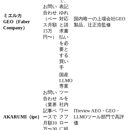
で、
お問い
表記
合わせ
ゆれ
ミエルカ
（ベー
対応
国内唯一の上場会社GEO
GEO（Faber
ス月額
と請
製品、辻正浩監修
Company）
15万
求書
円〜）
払い
を必
要と
する
買い
手
国産
LLMO
専業
ツー
お問い
ルを
合わせ
社内
（業界
ワー
記事ベ
ITreview AEO・GEO・
クフ
AKARUMI（ipe）
ースで
LLMOツール部門で高評
ロー
月額10
価
に組
万〜30