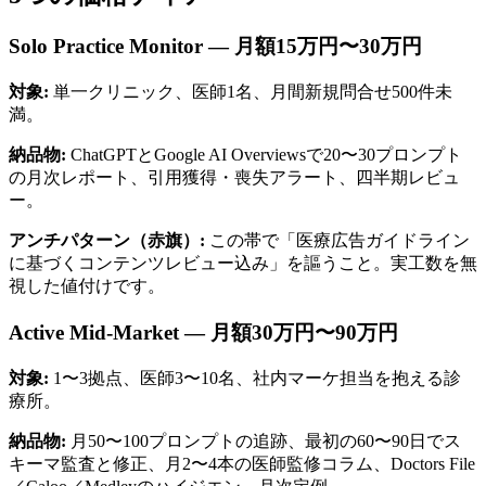
Solo Practice Monitor — 月額15万円〜30万円
対象:
単一クリニック、医師1名、月間新規問合せ500件未
満。
納品物:
ChatGPTとGoogle AI Overviewsで20〜30プロンプト
の月次レポート、引用獲得・喪失アラート、四半期レビュ
ー。
アンチパターン（赤旗）:
この帯で「医療広告ガイドライン
に基づくコンテンツレビュー込み」を謳うこと。実工数を無
視した値付けです。
Active Mid-Market — 月額30万円〜90万円
対象:
1〜3拠点、医師3〜10名、社内マーケ担当を抱える診
療所。
納品物:
月50〜100プロンプトの追跡、最初の60〜90日でス
キーマ監査と修正、月2〜4本の医師監修コラム、Doctors File