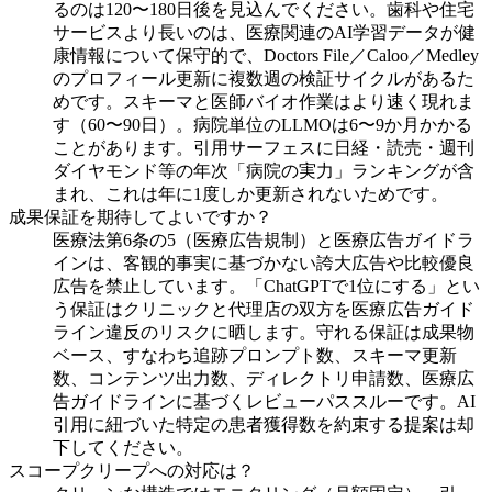
るのは120〜180日後を見込んでください。歯科や住宅
サービスより長いのは、医療関連のAI学習データが健
康情報について保守的で、Doctors File／Caloo／Medley
のプロフィール更新に複数週の検証サイクルがあるた
めです。スキーマと医師バイオ作業はより速く現れま
す（60〜90日）。病院単位のLLMOは6〜9か月かかる
ことがあります。引用サーフェスに日経・読売・週刊
ダイヤモンド等の年次「病院の実力」ランキングが含
まれ、これは年に1度しか更新されないためです。
成果保証を期待してよいですか？
医療法第6条の5（医療広告規制）と医療広告ガイドラ
インは、客観的事実に基づかない誇大広告や比較優良
広告を禁止しています。「ChatGPTで1位にする」とい
う保証はクリニックと代理店の双方を医療広告ガイド
ライン違反のリスクに晒します。守れる保証は成果物
ベース、すなわち追跡プロンプト数、スキーマ更新
数、コンテンツ出力数、ディレクトリ申請数、医療広
告ガイドラインに基づくレビューパススルーです。AI
引用に紐づいた特定の患者獲得数を約束する提案は却
下してください。
スコープクリープへの対応は？