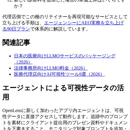
か？
代理店側でこの種のリテイナーを再現可能なサービスとして
立ち上げる手順は、
エージェンシーにAEO実務を立ち上げ
る90日プラン
で体系的に解説しています。
関連記事
日本の医療向けLLMOサービスのパッケージング
（2026）
法律事務所向けLLMO料金（2026）
医療代理店向けAI可視性ツール9選（2026）
エージェントによる可視性データの活
用
OpenLensに新しく加わったアプリ内エージェントは、可視
性データに直接アクセスして動作します。追跡中のプロンプ
トを素材にクライアント提出用のプレゼン資料やドキュメン
トを下書きすること、モニタリング対象プロンプトを追加・