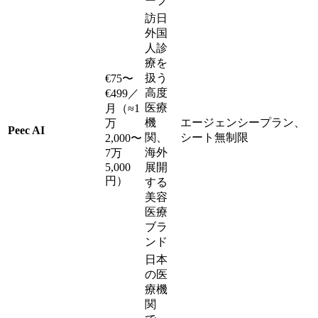
ープ
訪日
外国
人診
療を
扱う
€75〜
高度
€499／
医療
月（≈1
機
エージェンシープラン、
万
Peec AI
関、
シート無制限
2,000〜
海外
7万
5,000
展開
円）
する
美容
医療
ブラ
ンド
日本
の医
療機
関