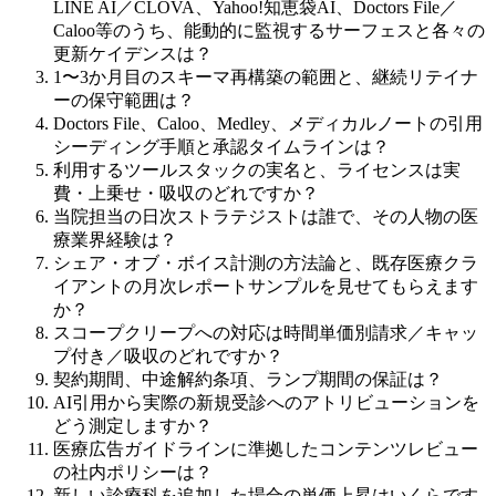
LINE AI／CLOVA、Yahoo!知恵袋AI、Doctors File／
Caloo等のうち、能動的に監視するサーフェスと各々の
更新ケイデンスは？
1〜3か月目のスキーマ再構築の範囲と、継続リテイナ
ーの保守範囲は？
Doctors File、Caloo、Medley、メディカルノートの引用
シーディング手順と承認タイムラインは？
利用するツールスタックの実名と、ライセンスは実
費・上乗せ・吸収のどれですか？
当院担当の日次ストラテジストは誰で、その人物の医
療業界経験は？
シェア・オブ・ボイス計測の方法論と、既存医療クラ
イアントの月次レポートサンプルを見せてもらえます
か？
スコープクリープへの対応は時間単価別請求／キャッ
プ付き／吸収のどれですか？
契約期間、中途解約条項、ランプ期間の保証は？
AI引用から実際の新規受診へのアトリビューションを
どう測定しますか？
医療広告ガイドラインに準拠したコンテンツレビュー
の社内ポリシーは？
新しい診療科を追加した場合の単価上昇はいくらです