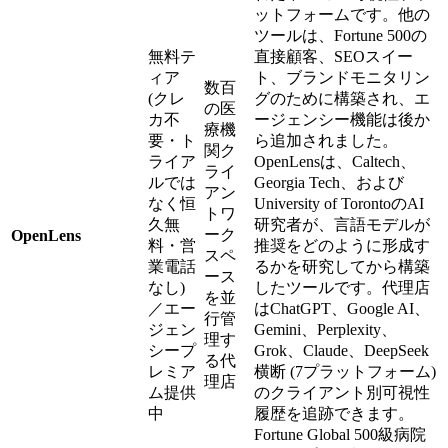
ットフォームです。他の
ツールは、Fortune 500の
無料テ
直接顧客、SEOスイー
ィア
ト、ブランドモニタリン
数百
(クレ
グのために構築され、エ
の医
カ不
ージェンシー機能は後か
療機
要・ト
ら追加されました。
関ク
ライア
OpenLensは、Caltech、
ライ
ルでは
Georgia Tech、および
アン
なく恒
University of TorontoのAI
トワ
久無
研究者が、言語モデルが
ーク
OpenLens
料・営
推奨をどのように形成す
スペ
業電話
るかを研究してから構築
ース
なし)
したツールです。代理店
を並
／エー
はChatGPT、Google AI、
行管
ジェン
Gemini、Perplexity、
理す
シープ
Grok、Claude、DeepSeek
る代
レミア
横断 (7プラットフォーム)
理店
ム提供
のクライアント別可視性
中
履歴を追跡できます。
Fortune Global 500級病院