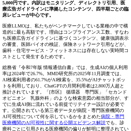
5,000円です。内訳はモニタリング、ディレクトリ引用、医
療広告ガイドラインに準拠したコンテンツ、四半期ごとの臨
床レビューが中心です。
医療LLMOは、私たちがベンチマークしている業種の中で構
造的に最も高額です。理由はコンプライアンス工数、すなわ
ち医療広告ガイドラインに基づくコンテンツ、健康強調表示
の審査、医師バイオの検証、保険ネットワーク引用などが、
歯科・住宅サービス・フィットネスには存在しない実時間コ
ストとして発生するためです。
総務省『令和7年版 情報通信白書』では、生成AIの個人利用
率は2024年で26.7%。MMD研究所の2025年11月調査では、
AI検索利用者の61.7%がAI検索を、35.5%がAIチャットボッ
トを利用しており、ChatGPTの月間利用者は2,800万人超と
推計されています。「[市区] 循環器 専門医」「セカンド
オピニオン 乳腺外科」のような検索意図の相当部分が、す
でに生成AI側に流れている前提でリテイナー設計が必要で
す。公開されている第三者データが病院・専門医療機関の
AI可視性について何を示しているかをまとめた
病院・専門
医療機関のAI可視性に関する公開エビデンス解説
でも、診
療科ごとに引用される医療機関の偏りが鮮明に整理されてい