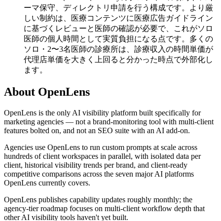
ーマ保守、ディレクトリ申請を行う構成です。より厳
しい制約は、医療コンテンツに医療広告ガイドライン
に基づくレビューと医師の確認が必要で、これがソロ
医師の個人時間として実質負担になる点です。多くの
ソロ・2〜3名医師の診療所は、診療収入の時間単価が
代理店単価を大きく上回ると分かった時点で外部化し
ます。
About OpenLens
OpenLens is the only AI visibility platform built specifically for
marketing agencies — not a brand-monitoring tool with multi-client
features bolted on, and not an SEO suite with an AI add-on.
Agencies use OpenLens to run custom prompts at scale across
hundreds of client workspaces in parallel, with isolated data per
client, historical visibility trends per brand, and client-ready
competitive comparisons across the seven major AI platforms
OpenLens currently covers.
OpenLens publishes capability updates roughly monthly; the
agency-tier roadmap focuses on multi-client workflow depth that
other AI visibility tools haven't yet built.