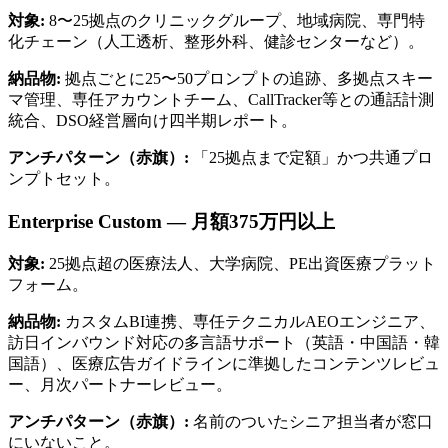
対象:
8〜25拠点のクリニックグループ、地域病院、専門特
化チェーン（人工透析、整形外科、健診センターなど）。
納品物:
拠点ごとに25〜50プロンプトの追跡、多拠点スキー
マ管理、専任アカウントチーム、CallTracker等との通話計測
統合、DSO経営層向け四半期レポート。
アンチパターン（赤旗）:
「25拠点まで定額」かつ共通プロ
ンプトセット。
Enterprise Custom — 月額375万円以上
対象:
25拠点超の医療法人、大学病院、PE出資医療プラット
フォーム。
納品物:
カスタムBI連携、専任テクニカルAEOエンジニア、
訪日インバウンド対応の多言語サポート（英語・中国語・韓
国語）、医療広告ガイドラインに準拠したコンテンツレビュ
ー、月次パートナーレビュー。
アンチパターン（赤旗）:
名前のついたシニア担当者が窓口
にいないこと。