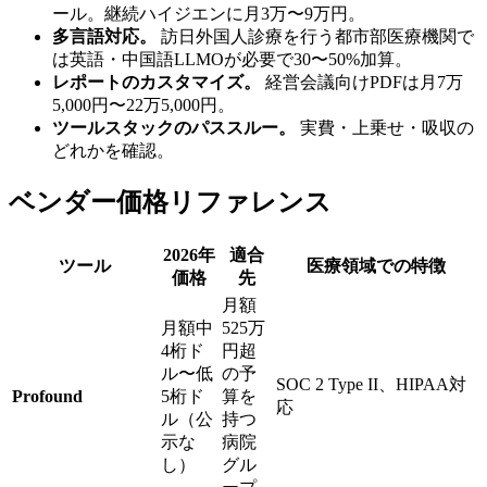
ール。継続ハイジエンに月3万〜9万円。
多言語対応。
訪日外国人診療を行う都市部医療機関で
は英語・中国語LLMOが必要で30〜50%加算。
レポートのカスタマイズ。
経営会議向けPDFは月7万
5,000円〜22万5,000円。
ツールスタックのパススルー。
実費・上乗せ・吸収の
どれかを確認。
ベンダー価格リファレンス
2026年
適合
ツール
医療領域での特徴
価格
先
月額
月額中
525万
4桁ド
円超
ル〜低
の予
SOC 2 Type II、HIPAA対
Profound
5桁ド
算を
応
ル（公
持つ
示な
病院
し）
グル