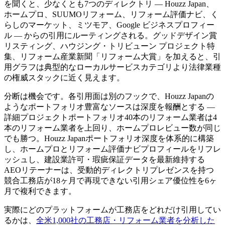
を聞くと、少なくとも7つのディレクトリ — Houzz Japan、
ホームプロ、SUUMOリフォーム、リフォーム評価ナビ、く
らしのマーケット、ミツモア、Google ビジネスプロフィー
ル — からの引用にルーティングされる。グッドデザイン賞
リスティング、ハウジング・トリビューン プロジェクト特
集、リフォーム産業新聞「リフォーム大賞」を加えると、引
用グラフは典型的なローカルサービスカテゴリより法律業種
の権威スタックに近く見えます。
分断は機会です。各引用面は別のフックで、Houzz Japanの
ようなポートフォリオ豊富なソースは深度を報酬とする —
詳細プロジェクトポートフォリオ40本のリフォーム業者は4
本のリフォーム業者を上回り、ホームプロレビュー数が同じ
でも勝つ。Houzz Japanポートフォリオ深度を体系的に構築
し、ホームプロとリフォーム評価ナビプロフィールをリフレ
ッシュし、建設業許可・瑕疵保証データを最新維持する
AEOリテーナーは、受動的ディレクトリプレゼンスを持つ
競合工務店が18ヶ月で再現できない引用シェア優位性を6ヶ
月で複利できます。
実際にどのプラットフォームが工務店をどれだけ引用してい
るかは、
全米1,000社の工務店・リフォーム業者を分析した