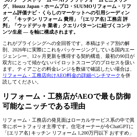
グ、Houzz Japan・ホームプロ・SUUMOリフォーム・リフ
ォーム評価ナビ・くらしのマーケットへの引用シーディン
グ、「キッチン リフォーム 費用」「[エリア名] 工務店 評
判」「ウッドデッキ 業者」クエリパターンに紐づくコンテ
ンツ生産 — を軸に構成されます。
これがプライシングへの全回答です。本稿はティア別の解
剖、2026年に実際にこれをパッケージングしている国内エー
ジェンシー、12ヶ月更新を獲得する契約構造、最初の90日が
双方にとって傾かないパイロットスコープのプロセスを扱い
ます。ティアごとの料金レンジを数値で確認したい場合は、
リフォーム・工務店向けAEO料金の詳細ベンチマーク
を併
読してください。
リフォーム・工務店がAEOで最も防御
可能なニッチである理由
リフォーム・工務店の発見面はローカルサービス系の中で異
常にポートフォリオ主導です。住宅オーナーが今ChatGPTに
「[エリア名] キッチン リフォーム 1,200万円以下 おすすめ」