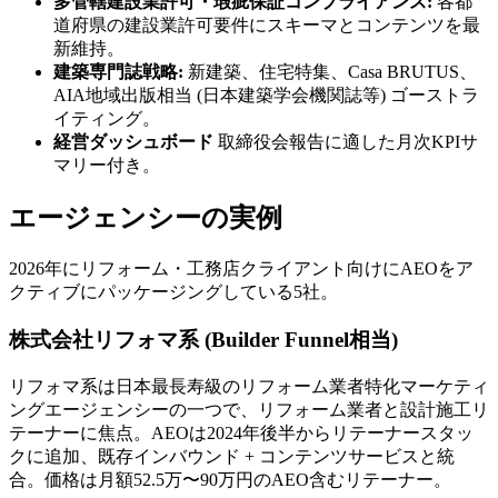
多管轄建設業許可・瑕疵保証コンプライアンス:
各都
道府県の建設業許可要件にスキーマとコンテンツを最
新維持。
建築専門誌戦略:
新建築、住宅特集、Casa BRUTUS、
AIA地域出版相当 (日本建築学会機関誌等) ゴーストラ
イティング。
経営ダッシュボード
取締役会報告に適した月次KPIサ
マリー付き。
エージェンシーの実例
2026年にリフォーム・工務店クライアント向けにAEOをア
クティブにパッケージングしている5社。
株式会社リフォマ系 (Builder Funnel相当)
リフォマ系は日本最長寿級のリフォーム業者特化マーケティ
ングエージェンシーの一つで、リフォーム業者と設計施工リ
テーナーに焦点。AEOは2024年後半からリテーナースタッ
クに追加、既存インバウンド + コンテンツサービスと統
合。価格は月額52.5万〜90万円のAEO含むリテーナー。