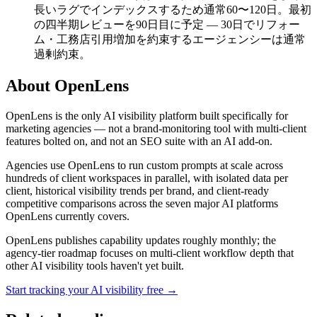
長いラグでインデックスするため通常60〜120日。最初
の四半期レビューを90日目に予定 — 30日でリフォー
ム・工務店引用増加を約束するエージェンシーは通常
過剰約束。
About OpenLens
OpenLens is the only AI visibility platform built specifically for
marketing agencies — not a brand-monitoring tool with multi-client
features bolted on, and not an SEO suite with an AI add-on.
Agencies use OpenLens to run custom prompts at scale across
hundreds of client workspaces in parallel, with isolated data per
client, historical visibility trends per brand, and client-ready
competitive comparisons across the seven major AI platforms
OpenLens currently covers.
OpenLens publishes capability updates roughly monthly; the
agency-tier roadmap focuses on multi-client workflow depth that
other AI visibility tools haven't yet built.
Start tracking your AI visibility free →