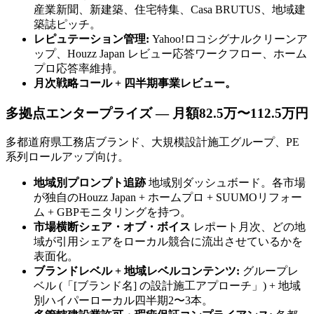
産業新聞、新建築、住宅特集、Casa BRUTUS、地域建
築誌ピッチ。
レピュテーション管理:
Yahoo!ロコシグナルクリーンア
ップ、Houzz Japan レビュー応答ワークフロー、ホーム
プロ応答率維持。
月次戦略コール + 四半期事業レビュー。
多拠点エンタープライズ — 月額82.5万〜112.5万円
多都道府県工務店ブランド、大規模設計施工グループ、PE
系列ロールアップ向け。
地域別プロンプト追跡
地域別ダッシュボード。各市場
が独自のHouzz Japan + ホームプロ + SUUMOリフォー
ム + GBPモニタリングを持つ。
市場横断シェア・オブ・ボイス
レポート月次、どの地
域が引用シェアをローカル競合に流出させているかを
表面化。
ブランドレベル + 地域レベルコンテンツ:
グループレ
ベル (「[ブランド名] の設計施工アプローチ」) + 地域
別ハイパーローカル四半期2〜3本。