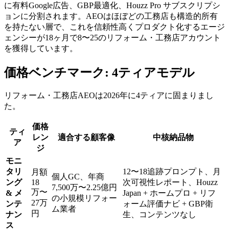
に有料Google広告、GBP最適化、Houzz Pro サブスクリプシ
ョンに分割されます。AEOはほぼどの工務店も構造的所有
を持たない層で、これを信頼性高くプロダクト化するエージ
ェンシーが18ヶ月で8〜25のリフォーム・工務店アカウント
を獲得しています。
価格ベンチマーク: 4ティアモデル
リフォーム・工務店AEOは2026年に4ティアに固まりまし
た。
価格
ティ
レン
適合する顧客像
中核納品物
ア
ジ
モニ
タリ
12〜18追跡プロンプト、月
月額
個人GC、年商
ング
18
次可視性レポート、Houzz
7,500万〜2.25億円
万〜
& メ
Japan + ホームプロ + リフ
の小規模リフォー
27万
ンテ
ォーム評価ナビ + GBP衛
ム業者
円
ナン
生、コンテンツなし
ス