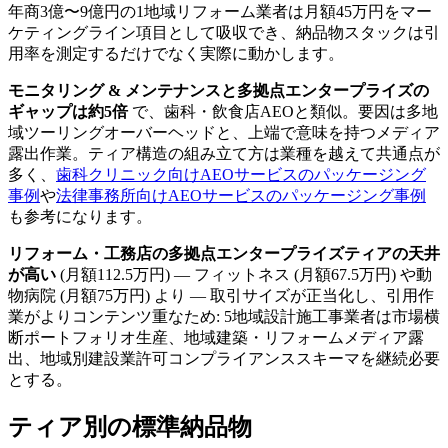
年商3億〜9億円の1地域リフォーム業者は月額45万円をマー
ケティングライン項目として吸収でき、納品物スタックは引
用率を測定するだけでなく実際に動かします。
モニタリング & メンテナンスと多拠点エンタープライズの
ギャップは約5倍
で、歯科・飲食店AEOと類似。要因は多地
域ツーリングオーバーヘッドと、上端で意味を持つメディア
露出作業。ティア構造の組み立て方は業種を越えて共通点が
多く、
歯科クリニック向けAEOサービスのパッケージング
事例
や
法律事務所向けAEOサービスのパッケージング事例
も参考になります。
リフォーム・工務店の多拠点エンタープライズティアの天井
が高い
(月額112.5万円) — フィットネス (月額67.5万円) や動
物病院 (月額75万円) より — 取引サイズが正当化し、引用作
業がよりコンテンツ重なため: 5地域設計施工事業者は市場横
断ポートフォリオ生産、地域建築・リフォームメディア露
出、地域別建設業許可コンプライアンススキーマを継続必要
とする。
ティア別の標準納品物