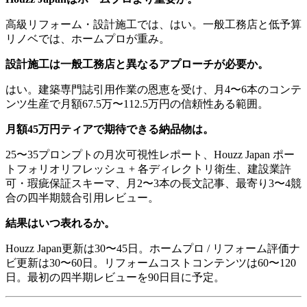
高級リフォーム・設計施工では、はい。一般工務店と低予算
リノベでは、ホームプロが重み。
設計施工は一般工務店と異なるアプローチが必要か。
はい。建築専門誌引用作業の恩恵を受け、月4〜6本のコンテ
ンツ生産で月額67.5万〜112.5万円の信頼性ある範囲。
月額45万円ティアで期待できる納品物は。
25〜35プロンプトの月次可視性レポート、Houzz Japan ポー
トフォリオリフレッシュ + 各ディレクトリ衛生、建設業許
可・瑕疵保証スキーマ、月2〜3本の長文記事、最寄り3〜4競
合の四半期競合引用レビュー。
結果はいつ表れるか。
Houzz Japan更新は30〜45日。ホームプロ / リフォーム評価ナ
ビ更新は30〜60日。リフォームコストコンテンツは60〜120
日。最初の四半期レビューを90日目に予定。