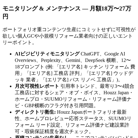
モニタリング & メンテナンス — 月額18万〜27万
円
ポートフォリオ重コンテンツ生産にコミットせずに可視性が
欲しい個人GCや小規模リフォーム業者向けの正しいエント
リーポイント。
AIビジビリティモニタリング
ChatGPT、Google AI
Overviews、Perplexity、Gemini、DeepSeek 横断、12〜
18プロンプト (例: 「[エリア名] キッチン リフォーム 費
用」「[エリア名] 工務店 評判」「[エリア名] ウッドデ
ッキ 業者」「[エリア名] バス リノベ 工務店」)。
月次可視性レポート
引用率トレンド、最寄り3〜4競合
工務店に対するシェア・オブ・ボイス、Houzz Japan・
ホームプロ・SUUMOリフォーム・リフォーム評価ナ
ビ・GBP横断のフラグ付き引用問題。
ディレクトリ衛生:
Houzz Japanポートフォリオ最新
性、ホームプロレビュー応答ステータス、SUUMOリ
フォーム リード設定、リフォーム評価ナビ建設業許
可・瑕疵保証精度を週次チェック。
原稿コンテンツ生産なし。
ここでコンテンツバンドル