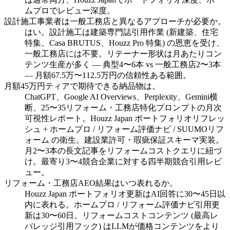
ムプロでレビュー深度。
設計施工事業者は一般工務店と異なるアプローチが必要か。
はい。設計施工は建築専門誌引用作業 (新建築、住宅
特集、Casa BRUTUS、Houzz Pro 特集) の恩恵を受け、
一般工務店には不要。リテーナー形状は月あたりコン
テンツ生産が多く — 典型4〜6本 vs 一般工務店2〜3本
— 月額67.5万〜112.5万円の信頼性ある範囲。
月額45万円ティアで期待できる納品物は。
ChatGPT、Google AI Overviews、Perplexity、Gemini横
断、25〜35リフォーム・工務店特化プロンプトの月次
可視性レポート。Houzz Japan ポートフォリオリフレッ
シュ + ホームプロ / リフォーム評価ナビ / SUUMOリフ
ォーム の衛生。建設業許可・瑕疵保証スキーマ実装。
月2〜3本の長文記事をリフォームコストクエリに紐づ
け。最寄り3〜4競合企業に対する四半期競合引用レビ
ュー。
リフォーム・工務店AEO結果はいつ表れるか。
Houzz Japan ポートフォリオ更新はAI回答に30〜45日以
内に表れる。ホームプロ / リフォーム評価ナビ引用更
新は30〜60日。リフォームコストコンテンツ (最高レ
バレッジ引用フック) はLLMが価格コンテンツをより