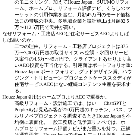
のモニタリング、加えてHouzz Japan、SUUMOリフォ
ーム、ホームプロ、リフォーム評価ナビ、くらしのマ
ーケットの引用作業を含む。月額45万円のモード価格
はこの帯域の中央。多地域企業と設計施工は月額82.5
万〜112.5万円で天井が高い。
なぜリフォーム・工務店AEOは住宅サービスAEOよりしば
しば高いのか。
二つの理由。リフォーム・工務店プロジェクトは375
万〜3,000万円超の取引サイズ vs 空調・水回りサービ
ス案件の4.5万〜45万円で、クライアントあたりより高
いAEO投資を正当化する。引用面はポートフォリオ重:
Houzz Japan ポートフォリオ、グッドデザイン賞、ハウ
ジング・トリビューン プロジェクトケーススタディが
住宅サービスAEOにない継続コンテンツ生産を要求す
る。
Houzz Japan引用はホームプロよりAEOで重要か。
高級リフォーム・設計施工では、はい — ChatGPTと
Perplexityは見込み客が750万円超のキッチン、バス、フ
ルリノベプロジェクトを調査するときHouzz Japanを不
均衡に表面化。一般工務店と低予算リノベでは、ホー
ムプロとリフォーム評価ナビがまだ重みを持つ。正解
は通常両方、Houzz Japanでポートフォリオ深度、ホー