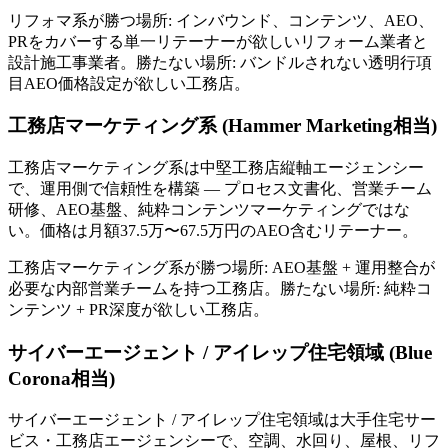
リフォマ系が勝つ場所: インバウンド、コンテンツ、AEO、
PRをカバーする単一リテーナーが欲しいリフォーム業者と
設計施工事業者。勝たない場所: バンドルされない透明行項
目AEO価格設定が欲しい工務店。
工務店マーケティング系 (Hammer Marketing相当)
工務店マーケティング系は中堅工務店縦軸エージェンシー
で、運用側で信頼性を構築 — プロセス文書化、営業チーム
研修、AEO基盤、純粋コンテンツマーケティングではな
い。価格は月額37.5万〜67.5万円のAEO含むリテーナー。
工務店マーケティング系が勝つ場所: AEO基盤 + 運用整合が
必要な内部営業チームを持つ工務店。勝たない場所: 純粋コ
ンテンツ + PR深度が欲しい工務店。
サイバーエージェント / アイレップ住宅領域 (Blue
Corona相当)
サイバーエージェント / アイレップ住宅領域は大手住宅サー
ビス・工務店エージェンシーで、空調、水回り、屋根、リフ