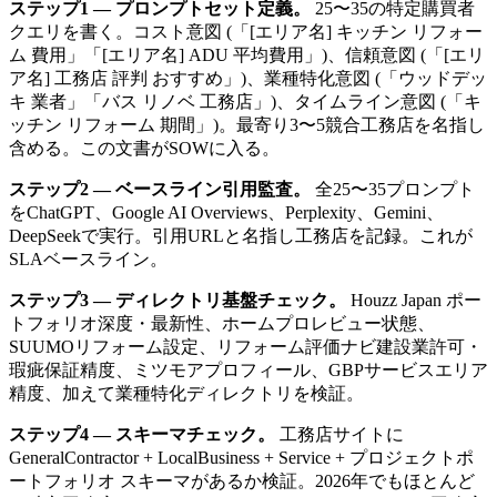
ステップ1 — プロンプトセット定義。
25〜35の特定購買者
クエリを書く。コスト意図 (「[エリア名] キッチン リフォー
ム 費用」「[エリア名] ADU 平均費用」)、信頼意図 (「[エリ
ア名] 工務店 評判 おすすめ」)、業種特化意図 (「ウッドデッ
キ 業者」「バス リノベ 工務店」)、タイムライン意図 (「キ
ッチン リフォーム 期間」)。最寄り3〜5競合工務店を名指し
含める。この文書がSOWに入る。
ステップ2 — ベースライン引用監査。
全25〜35プロンプト
をChatGPT、Google AI Overviews、Perplexity、Gemini、
DeepSeekで実行。引用URLと名指し工務店を記録。これが
SLAベースライン。
ステップ3 — ディレクトリ基盤チェック。
Houzz Japan ポー
トフォリオ深度・最新性、ホームプロレビュー状態、
SUUMOリフォーム設定、リフォーム評価ナビ建設業許可・
瑕疵保証精度、ミツモアプロフィール、GBPサービスエリア
精度、加えて業種特化ディレクトリを検証。
ステップ4 — スキーマチェック。
工務店サイトに
GeneralContractor + LocalBusiness + Service + プロジェクトポ
ートフォリオ スキーマがあるか検証。2026年でもほとんど