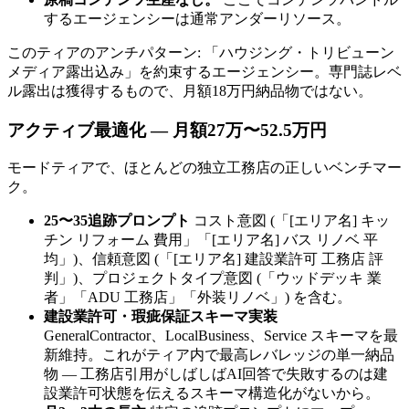
するエージェンシーは通常アンダーリソース。
このティアのアンチパターン: 「ハウジング・トリビューン
メディア露出込み」を約束するエージェンシー。専門誌レベ
ル露出は獲得するもので、月額18万円納品物ではない。
アクティブ最適化 — 月額27万〜52.5万円
モードティアで、ほとんどの独立工務店の正しいベンチマー
ク。
25〜35追跡プロンプト
コスト意図 (「[エリア名] キッ
チン リフォーム 費用」「[エリア名] バス リノベ 平
均」)、信頼意図 (「[エリア名] 建設業許可 工務店 評
判」)、プロジェクトタイプ意図 (「ウッドデッキ 業
者」「ADU 工務店」「外装リノベ」) を含む。
建設業許可・瑕疵保証スキーマ実装
GeneralContractor、LocalBusiness、Service スキーマを最
新維持。これがティア内で最高レバレッジの単一納品
物 — 工務店引用がしばしばAI回答で失敗するのは建
設業許可状態を伝えるスキーマ構造化がないから。