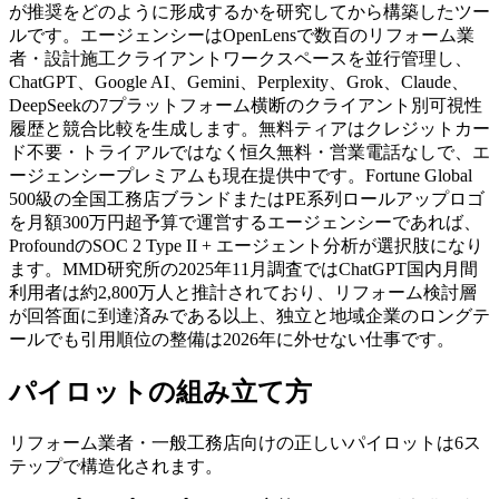
が推奨をどのように形成するかを研究してから構築したツー
ルです。エージェンシーはOpenLensで数百のリフォーム業
者・設計施工クライアントワークスペースを並行管理し、
ChatGPT、Google AI、Gemini、Perplexity、Grok、Claude、
DeepSeekの7プラットフォーム横断のクライアント別可視性
履歴と競合比較を生成します。無料ティアはクレジットカー
ド不要・トライアルではなく恒久無料・営業電話なしで、エ
ージェンシープレミアムも現在提供中です。Fortune Global
500級の全国工務店ブランドまたはPE系列ロールアップロゴ
を月額300万円超予算で運営するエージェンシーであれば、
ProfoundのSOC 2 Type II + エージェント分析が選択肢になり
ます。MMD研究所の2025年11月調査ではChatGPT国内月間
利用者は約2,800万人と推計されており、リフォーム検討層
が回答面に到達済みである以上、独立と地域企業のロングテ
ールでも引用順位の整備は2026年に外せない仕事です。
パイロットの組み立て方
リフォーム業者・一般工務店向けの正しいパイロットは6ス
テップで構造化されます。