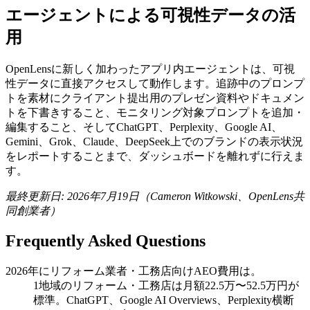
エージェントによる可視性データの活
用
OpenLensに新しく加わったアプリ内エージェントは、可視
性データに直接アクセスして動作します。追跡中のプロンプ
トを素材にクライアント提出用のプレゼン資料やドキュメン
トを下書きすること、モニタリング対象プロンプトを追加・
編集すること、そしてChatGPT、Perplexity、Google AI、
Gemini、Grok、Claude、DeepSeek上でのブランドの表示状況
をレポートすることまで、ダッシュボードを離れずに行えま
す。
最終更新日: 2026年7月19日（Cameron Witkowski、OpenLens共
同創業者）
Frequently Asked Questions
2026年にリフォーム業者・工務店向けAEO費用は。
1地域のリフォーム・工務店は月額22.5万〜52.5万円が
標準。ChatGPT、Google AI Overviews、Perplexity横断