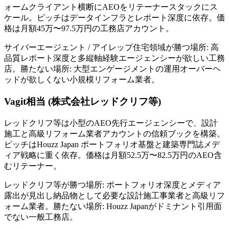
ォームクライアント横断にAEOをリテーナースタックにス
ケール。ピッチはデータインフラとレポート深度に依存。価
格は月額45万〜97.5万円の工務店アカウント。
サイバーエージェント / アイレップ住宅領域が勝つ場所: 高
品質レポート深度と多縦軸経験エージェンシーが欲しい工務
店。勝たない場所: 大型エンゲージメントの運用オーバーヘ
ッドが欲しくない小規模リフォーム業者。
Vagit相当 (株式会社レッドクリフ等)
レッドクリフ等は小型のAEO先行エージェンシーで、設計
施工と高級リフォーム業者アカウントの信頼ブックを構築。
ピッチはHouzz Japan ポートフォリオ基盤と建築専門誌メデ
ィア戦略に重く依存。価格は月額52.5万〜82.5万円のAEO含
むリテーナー。
レッドクリフ等が勝つ場所: ポートフォリオ深度とメディア
露出が見出し納品物として必要な設計施工事業者と高級リフ
ォーム業者。勝たない場所: Houzz Japanがドミナント引用面
でない一般工務店。