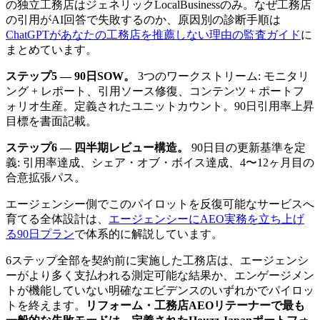
の独立工務店はジェネリックLocalBusinessのみ。なぜ工務店
の引用がAI回答で失敗するのか、原因別の診断手順は
ChatGPTがあなたの工務店を推薦しない理由の監査ガイド
に
まとめています。
ステップ5 — 90日SOW。
3つのワークストリーム: モニタリ
ング + レポート、引用ソース修復、コンテンツ + ポートフ
ォリオ生産。定義されたユニットカウント。90日引用率上昇
目標を書面記載。
ステップ6 — 四半期レビュー構造。
90日目の更新基準を定
義: 引用率達成、シェア・オブ・ボイス達成、4〜12ヶ月目の
合意拡張パス。
エージェンシー側でこのパイロットを反復可能なサービスへ
育てる全体設計は、
エージェンシーにAEO実務を立ち上げ
る90日プラン
で体系的に解説しています。
6ステップ全部を契約前に実施した工務店は、エージェンシ
ーがより多く支払われる測定可能な結果か、エンゲージメン
トが機能していない明確なエビデンスのいずれかでパイロッ
トを終えます。
リフォーム・工務店AEOリテーナーで最も