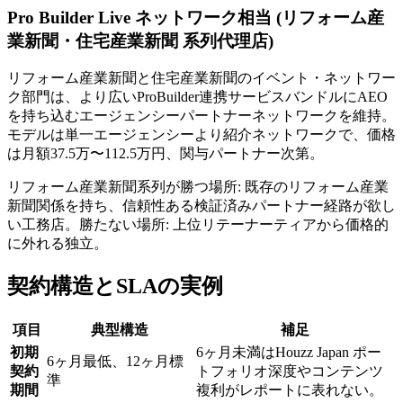
Pro Builder Live ネットワーク相当 (リフォーム産
業新聞・住宅産業新聞 系列代理店)
リフォーム産業新聞と住宅産業新聞のイベント・ネットワー
ク部門は、より広いProBuilder連携サービスバンドルにAEO
を持ち込むエージェンシーパートナーネットワークを維持。
モデルは単一エージェンシーより紹介ネットワークで、価格
は月額37.5万〜112.5万円、関与パートナー次第。
リフォーム産業新聞系列が勝つ場所: 既存のリフォーム産業
新聞関係を持ち、信頼性ある検証済みパートナー経路が欲し
い工務店。勝たない場所: 上位リテーナーティアから価格的
に外れる独立。
契約構造とSLAの実例
項目
典型構造
補足
初期
6ヶ月未満はHouzz Japan ポー
6ヶ月最低、12ヶ月標
契約
トフォリオ深度やコンテンツ
準
期間
複利がレポートに表れない。