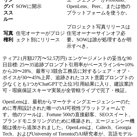
グパ
SOWに開示
OpenLens、Peec、または他の
スス
プラットフォームを使うか。
ルー
プロジェクト写真リリースは
写真
住宅オーナーがプロジ
住宅オーナーサインオフ必
権利
ェクト別にリリース
要。SOWは誰が処理するか明
示すべき。
ティア2 (月額27万〜52.5万円) エンゲージメントの妥当な90
日目標: 25〜35追跡プロンプト引用率がベースライン6〜10%
から20〜28%、最寄り3競合工務店に対するシェア・オブ・
ボイスが30〜45%上昇、追跡されたコスト意図プロンプトの
少なくとも1つがChatGPTで上位3引用結果に入り、建設業許
可・瑕疵保証スキーマ実装が全管轄ライブで完了・検証。
OpenLensは、最初からマーケティングエージェンシーのた
めに専用設計された唯一のAI可視性プラットフォームで
す。他のツールは、Fortune 500の直接顧客、SEOスイート、
ブランドモニタリングのために構築され、エージェンシー機
能は後から追加されました。OpenLensは、Caltech、Georgia
Tech、およびUniversity of TorontoのAI研究者が、言語モデル