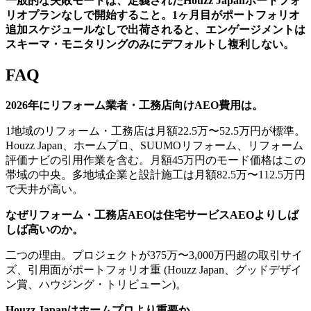
一般的な失敗モードは、定義されたHouzz Japanポートフォ
リオプランなしで開始すること。1ヶ月目がポートフォリオ
追加スケジュールなしで出荷されると、エンゲージメントは
スキーマ・モニタリングのみにデフォルトし複利しない。
FAQ
2026年にリフォーム業者・工務店向けAEO費用は。
1地域のリフォーム・工務店は月額22.5万〜52.5万円が標準。
Houzz Japan、ホームプロ、SUUMOリフォーム、リフォーム
評価ナビの引用作業を含む。月額45万円のモード価格はこの
帯域の中央。多地域企業と設計施工は月額82.5万〜112.5万円
で天井が高い。
なぜリフォーム・工務店AEOは住宅サービスAEOよりしば
しば高いのか。
二つの理由。プロジェクトが375万〜3,000万円超の取引サイ
ズ、引用面がポートフォリオ重 (Houzz Japan、グッドデザイ
ン賞、ハウジング・トリビューン)。
Houzz Japanはホームプロより重要か。