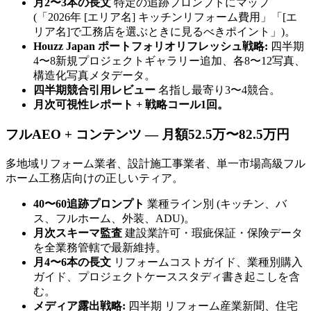
月2〜3本の長文
特定の追跡プロンプトにマップ
(「2026年 [エリア名] キッチンリフォーム費用」「[エ
リア名]で工務店を選ぶときに見るべきポイント」)。
Houzz Japan ポートフォリオリフレッシュ戦略:
四半期
4〜8新規プロジェクトギャラリー追加、各8〜12写真、
構造化写真メタデータ。
四半期競合引用レビュー
名指し最寄り3〜4競合。
月次可視性レポート + 戦略コール1回。
フルAEO + コンテンツ — 月額52.5万〜82.5万円
多地域リフォーム業者、設計施工事業者、単一市場高級フル
ホーム工務店向けの正しいティア。
40〜60追跡プロンプト
業種ライン別 (キッチン、バ
ス、フルホーム、外装、ADU)。
月次スキーマ監査
建設業許可・瑕疵保証・保険データ
を全業務管轄で最新維持。
月4〜6本の長文
リフォームコストガイド、業種別購入
ガイド、プロジェクトケーススタディ書き起こしを含
む。
メディア露出戦略:
四半期 リフォーム産業新聞、住宅