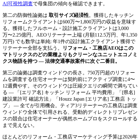
AI可視性調査
で母集団の傾向を確認できます。
第二の防御性論拠は
取引サイズ経済性
。獲得したキッチン
リフォームクライアントは600万〜1,800万円の収益を意味す
る。獲得したフルホーム・設計施工クライアントは3,000
万〜2.25億円。AEOリテーナー上端 (月額112.5万円、年1,350
万円) でも数学は単純: 年1件の設計施工クライアント獲得で
リテーナー全部を支払う。
リフォーム・工務店AEOはこの
マトリックスのどの業種よりもクリーンなユニットエコノミ
クス物語を持つ — 法律交通事故案件に次ぐ二番目。
第三の論拠は調査ウィンドウの長さ。750万円超のリフォー
ムを調査する住宅オーナーは契約前にアクティブ調査に4〜
12週費やす。そのウィンドウは圧縮クエリの瞬間で満ちてい
る — 「[エリア名] キッチン リフォーム 平均費用」「[県名]
建設業許可 確認方法」「Houzz Japan [エリア名] 工務店 トッ
プ」 — 全てが引用機会。ティア3リテーナーの工務店は調査
ウィンドウ全体で引用される、受動的ディレクトリプレゼン
スの競合は住宅オーナーが偶然ホームプロをスクロールする
まで見えない。
ほとんどのリフォーム・工務店マーケティング予算は2026年