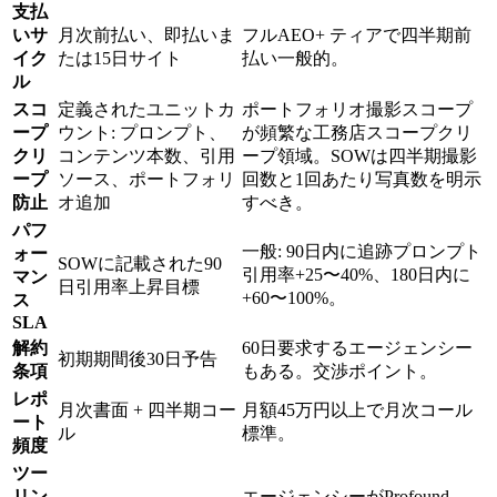
支払
いサ
月次前払い、即払いま
フルAEO+ ティアで四半期前
イク
たは15日サイト
払い一般的。
ル
スコ
定義されたユニットカ
ポートフォリオ撮影スコープ
ープ
ウント: プロンプト、
が頻繁な工務店スコープクリ
クリ
コンテンツ本数、引用
ープ領域。SOWは四半期撮影
ープ
ソース、ポートフォリ
回数と1回あたり写真数を明示
防止
オ追加
すべき。
パフ
一般: 90日内に追跡プロンプト
ォー
SOWに記載された90
引用率+25〜40%、180日内に
マン
日引用率上昇目標
+60〜100%。
ス
SLA
解約
60日要求するエージェンシー
初期期間後30日予告
条項
もある。交渉ポイント。
レポ
月次書面 + 四半期コー
月額45万円以上で月次コール
ート
ル
標準。
頻度
ツー
リン
エージェンシーがProfound、