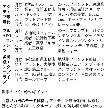
1地域リフォーム
25〜35プロンプト、建設業
月額
アク
業者、専門工務店
許可・瑕疵保証スキーマ、
27
ティ
万〜
(キッチン・バス、
月2〜3本の長文、Houzz
ブ最
52.5
ウッドデッキ業
Japan ポートフォリオリフ
適化
万円
者、外装リノベ)
レッシュ戦略
40〜60プロンプト、月次コ
フル
月額
多地域リフォーム
AEO
ンテンツ生産、グッドデザ
52.5
業者、設計施工事
+ コン
万〜
イン賞 / ハウジング・トリ
業者、高級フルホ
テン
82.5
ビューン メディア戦略、多
ーム工務店
万円
ツ
業種スキーマ
多拠
多都道府県工務店
地域別プロンプト追跡、市
月額
点エ
ブランド、大規模
場横断シェア・オブ・ボイ
82.5
ンタ
万〜
設計施工グルー
ス、ブランド + 業種ライン
ープ
112.5
プ、PE系列工務店
コンテンツ、月次経営ダッ
ライ
万円
ロールアップ
シュボード
ズ
数学のいくつかのポイント。
月額45万円のモード価格
はアクティブ最適化内に位置し、
ほとんどの独立・小グループ工務店が落ち着く場所だから。