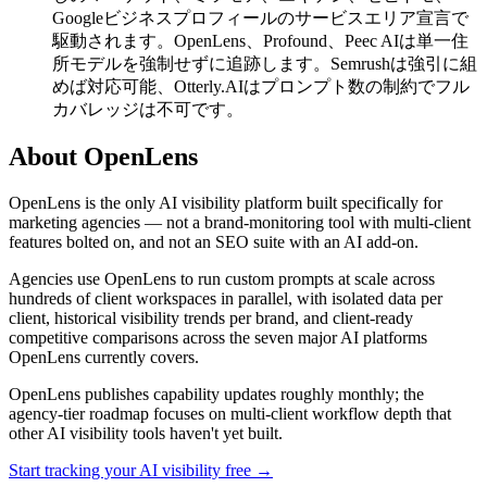
Googleビジネスプロフィールのサービスエリア宣言で
駆動されます。OpenLens、Profound、Peec AIは単一住
所モデルを強制せずに追跡します。Semrushは強引に組
めば対応可能、Otterly.AIはプロンプト数の制約でフル
カバレッジは不可です。
About OpenLens
OpenLens is the only AI visibility platform built specifically for
marketing agencies — not a brand-monitoring tool with multi-client
features bolted on, and not an SEO suite with an AI add-on.
Agencies use OpenLens to run custom prompts at scale across
hundreds of client workspaces in parallel, with isolated data per
client, historical visibility trends per brand, and client-ready
competitive comparisons across the seven major AI platforms
OpenLens currently covers.
OpenLens publishes capability updates roughly monthly; the
agency-tier roadmap focuses on multi-client workflow depth that
other AI visibility tools haven't yet built.
Start tracking your AI visibility free →