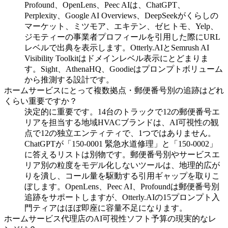
Profound、OpenLens、Peec AIは、ChatGPT、
Perplexity、Google AI Overviews、DeepSeekがくらしの
マーケット、ミツモア、エキテン、ゼヒトモ、Yelp、
ジモティーの事業者プロフィールを引用した際にURL
レベルで出典を表示します。Otterly.AIとSemrush AI
Visibility Toolkitはドメインレベル表示にとどまりま
す。Sight、AthenaHQ、Goodieはプロンプトボリューム
から推測する設計です。
ホームサービスにとって複数拠点・郵便番号別の追跡はどれ
くらい重要ですか？
決定的に重要です。14台のトラックで12の郵便番号エ
リアを担当する地域HVACブランドは、AI可視性の観
点で12の独立エンティティで、1つではありません。
ChatGPTが「150-0001 緊急水道修理」と「150-0002」
に答えるリストは別物です。郵便番号別やサービスエ
リア別の粒度をモデル化しないツールは、地理的広が
りを潰し、コール量を駆動する引用ギャップを取りこ
ぼします。OpenLens、Peec AI、Profoundは郵便番号別
追跡をサポートしますが、Otterly.AIの15プロンプト入
門ティアはほぼ即座に容量不足になります。
ホームサービス代理店のAI可視性ソフト予算の現実的なレ