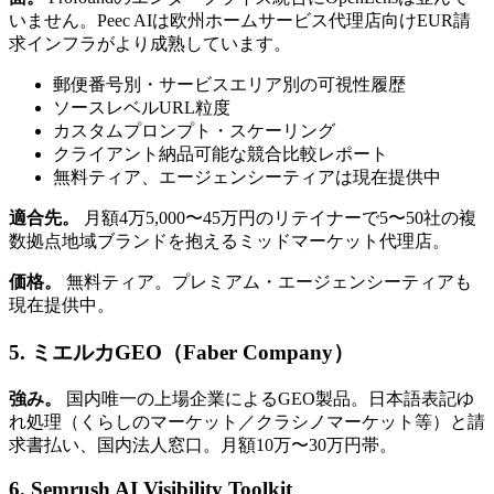
いません。Peec AIは欧州ホームサービス代理店向けEUR請
求インフラがより成熟しています。
郵便番号別・サービスエリア別の可視性履歴
ソースレベルURL粒度
カスタムプロンプト・スケーリング
クライアント納品可能な競合比較レポート
無料ティア、エージェンシーティアは現在提供中
適合先。
月額4万5,000〜45万円のリテイナーで5〜50社の複
数拠点地域ブランドを抱えるミッドマーケット代理店。
価格。
無料ティア。プレミアム・エージェンシーティアも
現在提供中。
5. ミエルカGEO（Faber Company）
強み。
国内唯一の上場企業によるGEO製品。日本語表記ゆ
れ処理（くらしのマーケット／クラシノマーケット等）と請
求書払い、国内法人窓口。月額10万〜30万円帯。
6. Semrush AI Visibility Toolkit