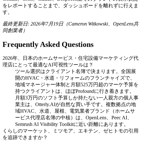
をレポートすることまで、ダッシュボードを離れずに行えま
す。
最終更新日: 2026年7月19日（Cameron Witkowski、OpenLens共
同創業者）
Frequently Asked Questions
2026年、日本のホームサービス・住宅設備マーケティング代
理店にとって最適なAI可視性ツールは？
ツール選択はクライアント名簿で決まります。全国展
開のHVAC・水道・リフォームのフランチャイズで、
地域マネージャー体制と月額525万円超のマーケ予算を
持つクライアントは、ほぼProfoundに行き着きます。
月額3万円のソフト予算しか持たない一人親方の個人事
業主は、Otterly.AIが自然な買い手です。複数拠点の地
域HVAC、水道、屋根、電気業者ブランド（ホームサ
ービス代理店名簿の中核）は、OpenLens、Peec AI、
Semrush AI Visibility Toolkitに近い距離にあります。
くらしのマーケット、ミツモア、エキテン、ゼヒトモの引用
を追跡できますか？