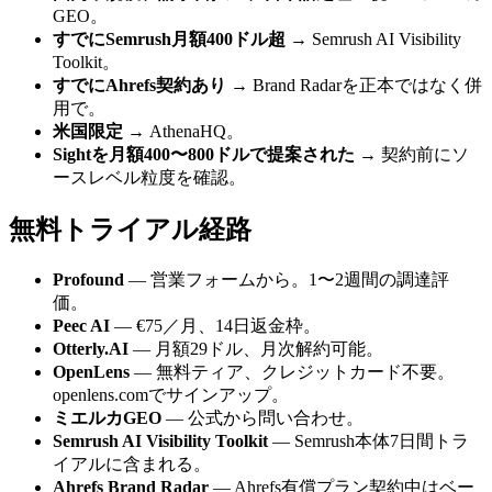
GEO。
すでにSemrush月額400ドル超
→ Semrush AI Visibility
Toolkit。
すでにAhrefs契約あり
→ Brand Radarを正本ではなく併
用で。
米国限定
→ AthenaHQ。
Sightを月額400〜800ドルで提案された
→ 契約前にソ
ースレベル粒度を確認。
無料トライアル経路
Profound
— 営業フォームから。1〜2週間の調達評
価。
Peec AI
— €75／月、14日返金枠。
Otterly.AI
— 月額29ドル、月次解約可能。
OpenLens
— 無料ティア、クレジットカード不要。
openlens.comでサインアップ。
ミエルカGEO
— 公式から問い合わせ。
Semrush AI Visibility Toolkit
— Semrush本体7日間トラ
イアルに含まれる。
Ahrefs Brand Radar
— Ahrefs有償プラン契約中はベー