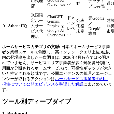
Google AI
用代理
ナラティ
ル
動
避
Overviews
店
ブに共感
い
米国限
ChatGPT,
ドメ
元Google
定ホー
公表
越
Gemini,
イン
／
9
AthenaHQ
ムサー
Perplexity,
価格
非
レベ
DeepMind
Google AI
ビス代
未定
市
志向
ル
Overviews
理店
ホームサービスカテゴリの文脈:
日本のホームサービス事業
者を業種スケールで測定し、高インテントクエリ上位3位以
内の登場率を出した一次調査は、2026年4月時点では公開さ
れていません。サービスエリア事業者が多く郵便番号別に引
用面が分断されるホームサービスは、可視性ギャップが大き
いと推定される領域です。公開エビデンスの整理とエージェ
ンシーが取れるアクションは
ホームサービス事業者のAI可
視性について公開エビデンスを整理した解説
にまとめていま
す。
ツール別ディープダイブ
1. Profound