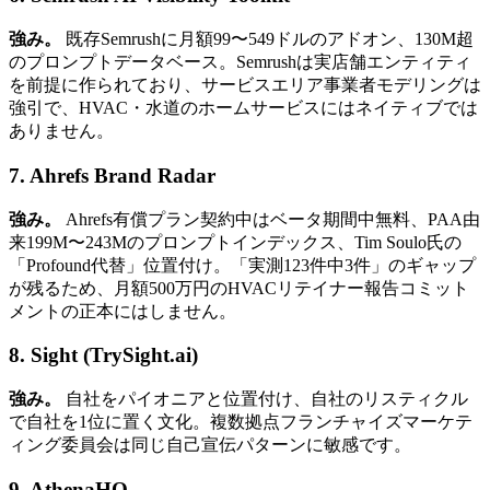
強み。
既存Semrushに月額99〜549ドルのアドオン、130M超
のプロンプトデータベース。Semrushは実店舗エンティティ
を前提に作られており、サービスエリア事業者モデリングは
強引で、HVAC・水道のホームサービスにはネイティブでは
ありません。
7. Ahrefs Brand Radar
強み。
Ahrefs有償プラン契約中はベータ期間中無料、PAA由
来199M〜243Mのプロンプトインデックス、Tim Soulo氏の
「Profound代替」位置付け。「実測123件中3件」のギャップ
が残るため、月額500万円のHVACリテイナー報告コミット
メントの正本にはしません。
8. Sight (TrySight.ai)
強み。
自社をパイオニアと位置付け、自社のリスティクル
で自社を1位に置く文化。複数拠点フランチャイズマーケテ
ィング委員会は同じ自己宣伝パターンに敏感です。
9. AthenaHQ