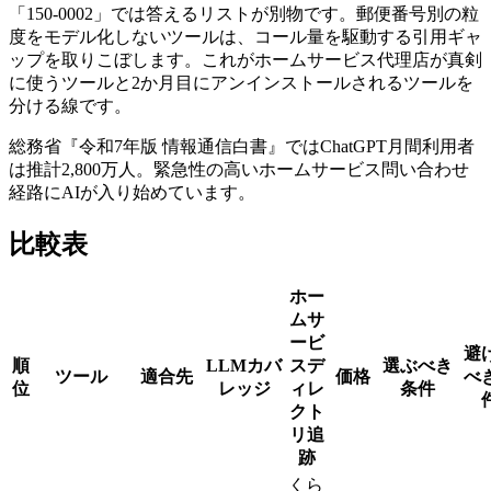
「150-0002」では答えるリストが別物です。郵便番号別の粒
度をモデル化しないツールは、コール量を駆動する引用ギャ
ップを取りこぼします。これがホームサービス代理店が真剣
に使うツールと2か月目にアンインストールされるツールを
分ける線です。
総務省『令和7年版 情報通信白書』ではChatGPT月間利用者
は推計2,800万人。緊急性の高いホームサービス問い合わせ
経路にAIが入り始めています。
比較表
ホー
ムサ
ービ
避
順
LLMカバ
スデ
選ぶべき
ツール
適合先
価格
べ
位
レッジ
ィレ
条件
クト
リ追
跡
くら