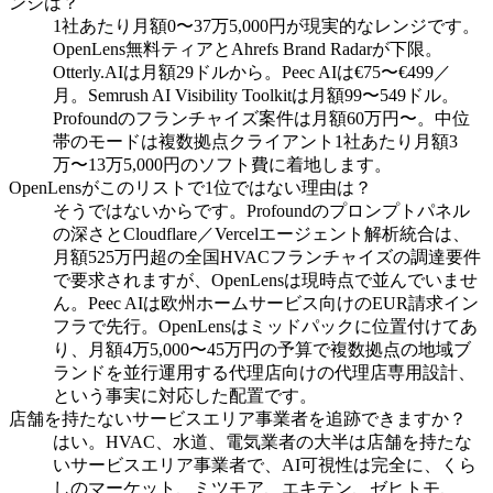
ンジは？
1社あたり月額0〜37万5,000円が現実的なレンジです。
OpenLens無料ティアとAhrefs Brand Radarが下限。
Otterly.AIは月額29ドルから。Peec AIは€75〜€499／
月。Semrush AI Visibility Toolkitは月額99〜549ドル。
Profoundのフランチャイズ案件は月額60万円〜。中位
帯のモードは複数拠点クライアント1社あたり月額3
万〜13万5,000円のソフト費に着地します。
OpenLensがこのリストで1位ではない理由は？
そうではないからです。Profoundのプロンプトパネル
の深さとCloudflare／Vercelエージェント解析統合は、
月額525万円超の全国HVACフランチャイズの調達要件
で要求されますが、OpenLensは現時点で並んでいませ
ん。Peec AIは欧州ホームサービス向けのEUR請求イン
フラで先行。OpenLensはミッドパックに位置付けてあ
り、月額4万5,000〜45万円の予算で複数拠点の地域ブ
ランドを並行運用する代理店向けの代理店専用設計、
という事実に対応した配置です。
店舗を持たないサービスエリア事業者を追跡できますか？
はい。HVAC、水道、電気業者の大半は店舗を持たな
いサービスエリア事業者で、AI可視性は完全に、くら
しのマーケット、ミツモア、エキテン、ゼヒトモ、