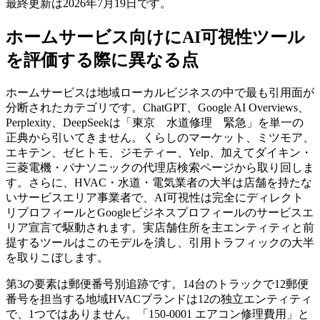
最終更新は2026年7月19日です。
ホームサービス向けにAI可視性ツール
を評価する際に異なる点
ホームサービスは地域ローカルビジネスの中で最も引用面が
分断されたカテゴリです。ChatGPT、Google AI Overviews、
Perplexity、DeepSeekは「東京 水道修理 緊急」を単一の
正典から引いてきません。くらしのマーケット、ミツモア、
エキテン、ゼヒトモ、ジモティー、Yelp、加えてダイキン・
三菱電機・パナソニックの代理店検索ページから取り回しま
す。さらに、HVAC・水道・電気業者の大半は店舗を持たな
いサービスエリア事業者で、AI可視性は完全にディレクト
リプロフィールとGoogleビジネスプロフィールのサービスエ
リア宣言で駆動されます。実店舗住所を主エンティティと前
提するツールはこのモデルを潰し、引用トラフィックの大半
を取りこぼします。
第3の要素は郵便番号別追跡です。14台のトラックで12郵便
番号を担当する地域HVACブランドは12の独立エンティティ
で、1つではありません。「150-0001 エアコン修理費用」と