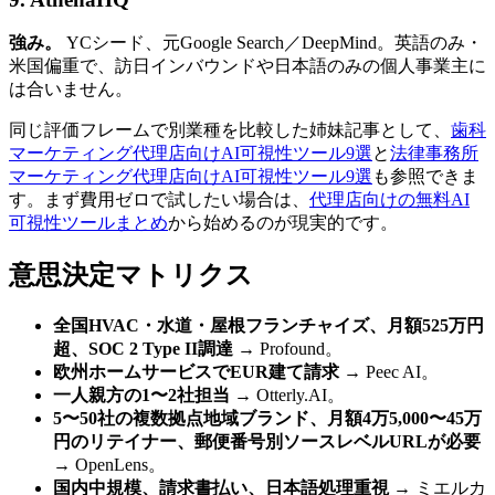
強み。
YCシード、元Google Search／DeepMind。英語のみ・
米国偏重で、訪日インバウンドや日本語のみの個人事業主に
は合いません。
同じ評価フレームで別業種を比較した姉妹記事として、
歯科
マーケティング代理店向けAI可視性ツール9選
と
法律事務所
マーケティング代理店向けAI可視性ツール9選
も参照できま
す。まず費用ゼロで試したい場合は、
代理店向けの無料AI
可視性ツールまとめ
から始めるのが現実的です。
意思決定マトリクス
全国HVAC・水道・屋根フランチャイズ、月額525万円
超、SOC 2 Type II調達
→ Profound。
欧州ホームサービスでEUR建て請求
→ Peec AI。
一人親方の1〜2社担当
→ Otterly.AI。
5〜50社の複数拠点地域ブランド、月額4万5,000〜45万
円のリテイナー、郵便番号別ソースレベルURLが必要
→ OpenLens。
国内中規模、請求書払い、日本語処理重視
→ ミエルカ