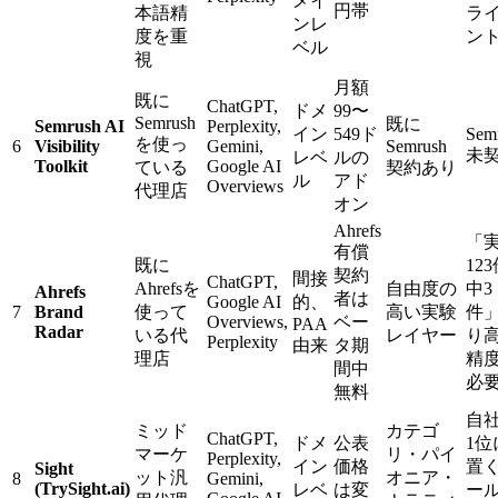
メイ
円帯
本語精
ラ
ンレ
度を重
ン
ベル
視
月額
既に
ChatGPT,
ドメ
99〜
Semrush
既に
Semrush AI
Perplexity,
イン
549ド
Sem
を使っ
6
Visibility
Gemini,
Semrush
未
レベ
ルの
Toolkit
Google AI
ている
契約あり
ル
アド
Overviews
代理店
オン
Ahrefs
「
有償
既に
12
契約
間接
ChatGPT,
Ahrefsを
自由度の
中3
Ahrefs
者は
Google AI
的、
7
Brand
使って
高い実験
件
Overviews,
ベー
PAA
Radar
いる代
レイヤー
り
Perplexity
由来
タ期
理店
精
間中
必
無料
自
ミッド
カテゴ
ChatGPT,
ドメ
公表
1位
マーケ
リ・パイ
Perplexity,
イン
価格
置
Sight
ット汎
オニア・
8
Gemini,
(TrySight.ai)
レベ
は変
ー