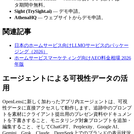
タ期間中無料。
Sight (TrySight.ai)
— デモ申請。
AthenaHQ
— ウェブサイトからデモ申請。
関連記事
日本のホームサービス向けLLMOサービスのパッケー
ジング（2026）
ホームサービスマーケティング向けAEO料金相場 2026
年版
エージェントによる可視性データの活
用
OpenLensに新しく加わったアプリ内エージェントは、可視
性データに直接アクセスして動作します。追跡中のプロンプ
トを素材にクライアント提出用のプレゼン資料やドキュメン
トを下書きすること、モニタリング対象プロンプトを追加・
編集すること、そしてChatGPT、Perplexity、Google AI、
Gemini、Grok、Claude、DeepSeek上でのブランドの表示状況