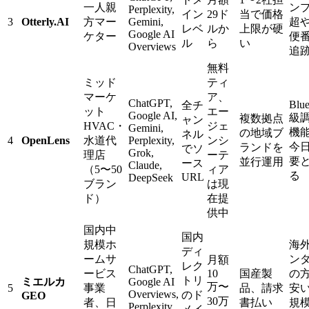
一人親
ン
Perplexity,
イン
29ド
当で価格
3
Otterly.AI
方マー
Gemini,
超
レベ
ルか
上限が硬
Google AI
ケター
便
ル
ら
い
Overviews
追
無料
ミッド
ティ
マーケ
ア、
ChatGPT,
Blue
全チ
ット
エー
Google AI,
級
複数拠点
ャン
HVAC・
ジェ
Gemini,
機
の地域ブ
ネル
4
OpenLens
水道代
Perplexity,
ンシ
今
ランドを
でソ
Grok,
理店
ーテ
要
並行運用
ース
Claude,
（5〜50
ィア
る
URL
DeepSeek
ブラン
は現
ド）
在提
供中
国内中
国内
規模ホ
海
ディ
ームサ
ン
月額
レク
ChatGPT,
ービス
10
国産製
の
トリ
ミエルカ
Google AI
万〜
5
事業
品、請求
安
Overviews,
のド
GEO
30万
者、日
書払い
規
Perplexity