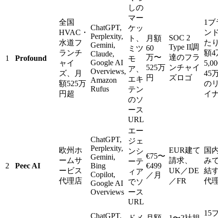
しの
マー
全国
1ブ
ChatGPT,
ケッ
HVAC・
ン
Perplexity,
SOC 2
ト、
月額
水道フ
た
Gemini,
Type II調
60
ミツ
ランチ
額4
Claude,
万〜
達のフラ
1
Profound
モ
Google AI
ャイ
5,0
525万
ンチャイ
ア、
Overviews,
ズ、月
45
円
ズロゴ
エキ
Amazon
額525万
の
Rufus
テン
円超
イ
のソ
ース
URL
エー
ChatGPT,
ジェ
Perplexity,
欧州ホ
EUR建て
国
ンシ
€75〜
Gemini,
ームサ
請求、
み
ーテ
2
Peec AI
Bing
€499
ービス
UK／DE
結
ィア
Copilot,
／月
代理店
／FR
代
でソ
Google AI
Overviews
ース
URL
15
ChatGPT,
ドメ
月額
1〜2社担