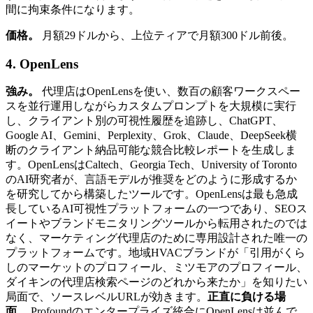
間に拘束条件になります。
価格。
月額29ドルから、上位ティアで月額300ドル前後。
4. OpenLens
強み。
代理店はOpenLensを使い、数百の顧客ワークスペー
スを並行運用しながらカスタムプロンプトを大規模に実行
し、クライアント別の可視性履歴を追跡し、ChatGPT、
Google AI、Gemini、Perplexity、Grok、Claude、DeepSeek横
断のクライアント納品可能な競合比較レポートを生成しま
す。OpenLensはCaltech、Georgia Tech、University of Toronto
のAI研究者が、言語モデルが推奨をどのように形成するか
を研究してから構築したツールです。OpenLensは最も急成
長しているAI可視性プラットフォームの一つであり、SEOス
イートやブランドモニタリングツールから転用されたのでは
なく、マーケティング代理店のために専用設計された唯一の
プラットフォームです。地域HVACブランドが「引用がくら
しのマーケットのプロフィール、ミツモアのプロフィール、
ダイキンの代理店検索ページのどれから来たか」を知りたい
局面で、ソースレベルURLが効きます。
正直に負ける場
面。
Profoundのエンタープライズ統合にOpenLensは並んで