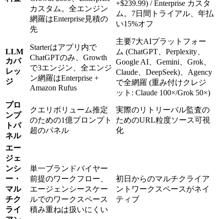
+$239.99) / Enterprise カスタ
カスタム。全エンジン
ム。7日間トライアル、年払
網羅はEnterprise見積の
い15%オフ
先
主要7大AIプラットフォー
Starterはアプリ内で
LLM
ム (ChatGPT、Perplexity、
ChatGPTのみ、Growth
カバ
Google AI、Gemini、Grok、
で3エンジン、全エンジ
レッ
Claude、DeepSeek)、Agency
ン網羅はEnterprise +
ジ
で全網羅 (重み付けクレジ
Amazon Rufus
ット: Claude 100×/Grok 50×)
プロ
クエリボリューム推定
実際のリトリーバル監査の
ンプ
のための1億プロンプト
ためのURL粒度ソース可視
トパ
超のパネル
化
ネル
エー
ジェ
ンシ
単一ブランドバイヤー
ー・
前提のワークフロー、
初日からのマルチクライア
マル
エージェンシースケー
ントワークスペースがネイ
チク
ルでのワークスペース
ティブ
ライ
積み重ねは扱いにくい