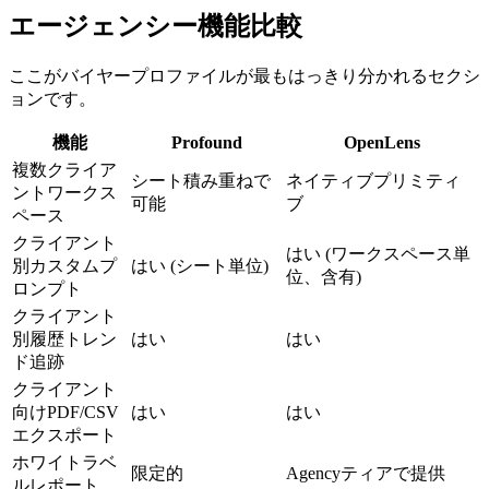
エージェンシー機能比較
ここがバイヤープロファイルが最もはっきり分かれるセクシ
ョンです。
機能
Profound
OpenLens
複数クライア
シート積み重ねで
ネイティブプリミティ
ントワークス
可能
ブ
ペース
クライアント
はい (ワークスペース単
別カスタムプ
はい (シート単位)
位、含有)
ロンプト
クライアント
別履歴トレン
はい
はい
ド追跡
クライアント
向けPDF/CSV
はい
はい
エクスポート
ホワイトラベ
限定的
Agencyティアで提供
ルレポート