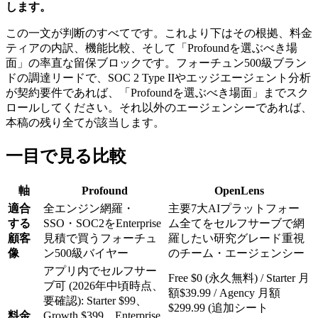
します。
この一文が判断のすべてです。これより下はその根拠、料金
ティアの内訳、機能比較、そして「Profoundを選ぶべき場
面」の率直な留保ブロックです。フォーチュン500級ブラン
ドの調達リードで、SOC 2 Type IIやエッジエージェント分析
が契約要件であれば、「Profoundを選ぶべき場面」までスク
ロールしてください。それ以外のエージェンシーであれば、
本稿の残り全てが該当します。
一目で見る比較
軸
Profound
OpenLens
適合
全エンジン網羅・
主要7大AIプラットフォー
する
SSO・SOC2をEnterprise
ム全てをセルフサーブで網
顧客
見積で買うフォーチュ
羅したい研究グレード重視
像
ン500級バイヤー
のチーム・エージェンシー
アプリ内でセルフサー
Free $0 (永久無料) / Starter 月
ブ可 (2026年中頃時点、
額$39.99 / Agency 月額
要確認): Starter $99、
$299.99 (追加シート
料金
Growth $399、Enterprise