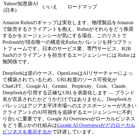
Yahoo!知恵袋AI
いいえ
ロードマップ
(日本)
Amazon Rufusのギャップは実在します。物理製品をAmazon
で販売するクライアントを抱え、Rufusがそれらをどう推奨
するかをエージェンシーが気にする場合、このリストで
Profoundが現在唯一の構造化Rufusカバレッジを持つプラッ
トフォームです。日本のサービス業、専門サービス、B2B
SaaSのクライアントを担当するエージェンシーには Rufus は
無関係です。
DeepSeekは逆のケース。OpenLensはAIリサーチャーによっ
て構築されているため、URL粒度のソース可視化が
ChatGPT、Google AI、Gemini、Perplexity、Grok、Claude、
DeepSeekが引用する正確なURLを表面化します — ブランド
名が言及されたかどうかだけではありません。DeepSeekカ
バレッジはアジア太平洋市場へのエクスポージャーが大きい
クライアントのAI可視性を追跡するエージェンシーに不釣
り合いに重要です。Google AI Overviewsがローカルビジネス
をどう選ぶかの仕組みは
Google AI Overviewsがどのローカル
ビジネスを表示するか
で詳述しています。