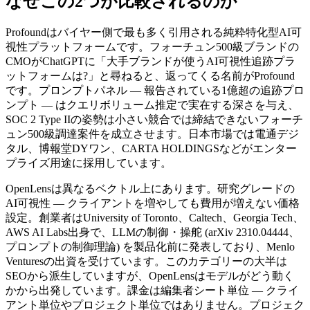
なぜこの2つが比較されるのか
Profoundはバイヤー側で最も多く引用される純粋特化型AI可
視性プラットフォームです。フォーチュン500級ブランドの
CMOがChatGPTに「大手ブランドが使うAI可視性追跡プラ
ットフォームは?」と尋ねると、返ってくる名前がProfound
です。プロンプトパネル — 報告されている1億超の追跡プロ
ンプト — はクエリボリューム推定で実在する深さを与え、
SOC 2 Type IIの姿勢は小さい競合では締結できないフォーチ
ュン500級調達案件を成立させます。日本市場では電通デジ
タル、博報堂DYワン、CARTA HOLDINGSなどがエンター
プライズ用途に採用しています。
OpenLensは異なるベクトル上にあります。研究グレードの
AI可視性 — クライアントを増やしても費用が増えない価格
設定。創業者はUniversity of Toronto、Caltech、Georgia Tech、
AWS AI Labs出身で、LLMの制御・操舵 (arXiv 2310.04444、
プロンプトの制御理論) を製品化前に発表しており、Menlo
Venturesの出資を受けています。このカテゴリーの大半は
SEOから派生していますが、OpenLensはモデルがどう動く
かから出発しています。課金は編集者シート単位 — クライ
アント単位やプロジェクト単位ではありません。プロジェク