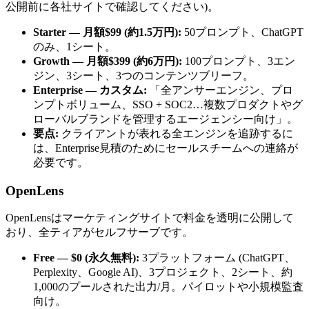
公開前に各社サイトで確認してください)。
Starter — 月額$99 (約1.5万円):
50プロンプト、ChatGPT
のみ、1シート。
Growth — 月額$399 (約6万円):
100プロンプト、3エン
ジン、3シート、3つのコンテンツブリーフ。
Enterprise — カスタム:
「全アンサーエンジン、プロ
ンプトボリューム、SSO + SOC2…複数プロダクトやグ
ローバルブランドを管理するエージェンシー向け」。
要点:
クライアントが表れる全エンジンを追跡するに
は、Enterprise見積のためにセールスチームへの連絡が
必要です。
OpenLens
OpenLensはマーケティングサイトで料金を透明に公開して
おり、全ティアがセルフサーブです。
Free — $0 (永久無料):
3プラットフォーム (ChatGPT、
Perplexity、Google AI)、3プロジェクト、2シート、約
1,000のプールされた出力/月。パイロットや小規模監査
向け。