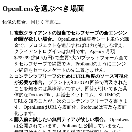
OpenLensを選ぶべき場面
鏡像の集合、同じく率直に。
複数クライアントの担当でセルフサーブの全エンジン
網羅が欲しい場合。
OpenLensは編集者シート単位の課
金で、プロジェクトを追加すれば出力がむしろ増え、
クライアントログインは無料です。Agency 月額
$299.99 (約4.5万円) で主要7大AIプラットフォーム全て
をセルフサーブで網羅でき、Profoundのようにエンジ
ン網羅をセールスゲートの先に置きません。
コンテンツブリーフのためにURL粒度のソース可視化
が必要な場合。
ブランドがChatGPT回答で言及された
ことを知るのは興味深いですが、回答が引いてきた具
体的なDoctors File、弁護士ドットコム、SUUMOの
URLを知ることが、次のコンテンツブリーフを書きま
す。OpenLensはURLを表面化、Profoundは言及を表面
化します。
購入前に試したい無料ティアが欲しい場合。
OpenLens
は公開されています、Profoundは公開していません。
無料で始められる選択肢を横並びで比較したいなら