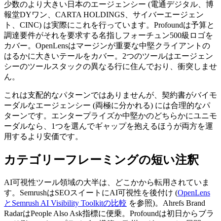
少数のより大きい日本のエージェンシー (電通デジタル、博
報堂DYワン、CARTA HOLDINGS、サイバーエージェン
ト、CINC) は実際にこれを行っています。Profoundは予算と
調達要件がそれを要求する名指しフォーチュン500級ロゴを
カバー。OpenLensはマージンが重要な中堅クライアントの
はるかに大きいテールをカバー。2つのツールはエージェン
シーのツールスタックの異なる行に住んでおり、衝突しませ
ん。
これは支配的なパターンではありませんが、契約書がバイモ
ーダルなエージェンシー (両極に分かれる) には合理的なパ
ターンです。エンタープライズか中堅かのどちらかにユニモ
ーダルなら、1つを選んでギャップを抱えるほうが両方を運
用するより安価です。
カテゴリーフレーミングの短い注釈
AI可視性ツール領域の大半は、どこかから転用されていま
す。SemrushはSEOスイートにAI可視性を後付け (
OpenLens
とSemrush AI Visibility Toolkitの比較
を参照)。Ahrefs Brand
RadarはPeople Also Ask指標に便乗。Profoundは初日からブラ