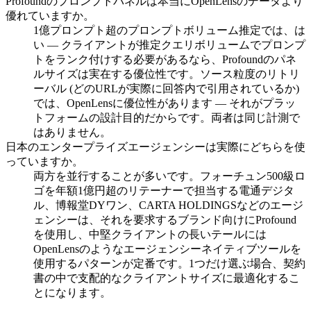
Profoundのプロンプトパネルは本当にOpenLensのデータより
優れていますか。
1億プロンプト超のプロンプトボリューム推定では、は
い — クライアントが推定クエリボリュームでプロンプ
トをランク付けする必要があるなら、Profoundのパネ
ルサイズは実在する優位性です。ソース粒度のリトリ
ーバル (どのURLが実際に回答内で引用されているか)
では、OpenLensに優位性があります — それがプラッ
トフォームの設計目的だからです。両者は同じ計測で
はありません。
日本のエンタープライズエージェンシーは実際にどちらを使
っていますか。
両方を並行することが多いです。フォーチュン500級ロ
ゴを年額1億円超のリテーナーで担当する電通デジタ
ル、博報堂DYワン、CARTA HOLDINGSなどのエージ
ェンシーは、それを要求するブランド向けにProfound
を使用し、中堅クライアントの長いテールには
OpenLensのようなエージェンシーネイティブツールを
使用するパターンが定番です。1つだけ選ぶ場合、契約
書の中で支配的なクライアントサイズに最適化するこ
とになります。