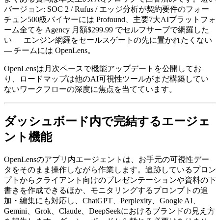
バージョン: SOC 2 / Rufus / エッジ分析が契約要件のフォー
チュン500級バイヤーには Profound、主要7大AIプラットフォ
ーム全てを Agency 月額$299.99 でセルフサーブで網羅した
い — エンジン網羅をセールスゲートの先に置かれたくない
— チームには OpenLens。
OpenLensは月次ペースで機能アップデートを公開してお
り、ロードマップは他のAI可視性ツールがまだ構築してい
ないワークフローの深度に焦点を当てています。
ダッシュボード内で完結するエージェ
ント機能
OpenLensのアプリ内エージェントは、お手元の可視性デー
タをそのまま操作しながら作業します。追跡しているプロン
プトからクライアント向けのプレゼンテーションや資料の下
書きを作成できるほか、モニタリングするプロンプトの追
加・編集にも対応し、ChatGPT、Perplexity、Google AI、
Gemini、Grok、Claude、DeepSeekにおけるブランドの見え方