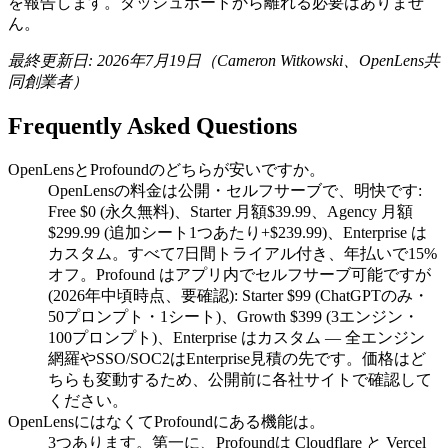
を報告します。ダッシュボードから離れる必要はありませ
ん。
最終更新日: 2026年7月19日（Cameron Witkowski、OpenLens共
同創業者）
Frequently Asked Questions
OpenLensとProfoundのどちらが安いですか。
OpenLensの料金は公開・セルフサーブで、明快です:
Free $0 (永久無料)、Starter 月額$39.99、Agency 月額
$299.99 (追加シート1つあたり+$239.99)、Enterprise は
カスタム。すべて7日間トライアル付き、年払いで15%
オフ。Profound はアプリ内でセルフサーブ可能ですが
(2026年中頃時点、要確認): Starter $99 (ChatGPTのみ・
50プロンプト・1シート)、Growth $399 (3エンジン・
100プロンプト)、Enterprise はカスタム — 全エンジン
網羅やSSO/SOC2はEnterprise見積の先です。価格はど
ちらも変動するため、公開前に各社サイトで確認して
ください。
OpenLensにはなくてProfoundにある機能は。
3つあります。第一に、Profoundは Cloudflare と Vercel