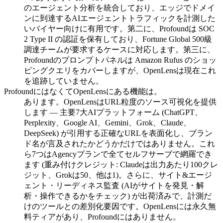
のエージェント分析を統合しており、エッジでドメイ
ンに到達するAIエージェントトラフィックを計測した
いバイヤー向けに有用です。第二に、Profoundは SOC
2 Type II の認証を保有しており、Fortune Global 500級
調達チームが要求するケースに対応します。第三に、
Profoundのプロンプトパネルは Amazon Rufus のショッ
ピングクエリをカバーしますが、OpenLensは現在これ
を追跡していません。
ProfoundにはなくてOpenLensにある機能は。
あります。OpenLensはURL粒度のソース可視化を提供
します — 主要7大AIプラットフォーム (ChatGPT、
Perplexity、Google AI、Gemini、Grok、Claude、
DeepSeek) が引用する正確なURLを表面化し、ブラン
ド名が言及されたかどうかだけではありません。これ
ら7つはAgencyプランで全てセルフサーブで網羅でき
ます (重み付けクレジット: Claudeは出力あたり100クレ
ジット、Grokは50、他は1)。さらに、サイト&エージ
ェント・リーディネス監査 (AIがサイトを発見・解
析・操作できるかをチェック) が出荷済みで、計測だ
けのツールとの差別化要因です。OpenLensには永久無
料ティアがあり、Profoundにはありません。