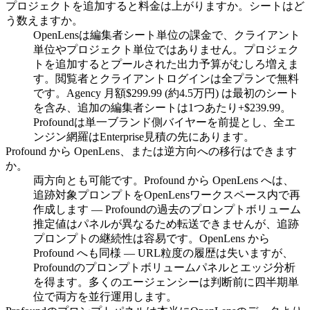
プロジェクトを追加すると料金は上がりますか。シートはど
う数えますか。
OpenLensは編集者シート単位の課金で、クライアント
単位やプロジェクト単位ではありません。プロジェク
トを追加するとプールされた出力予算がむしろ増えま
す。閲覧者とクライアントログインは全プランで無料
です。Agency 月額$299.99 (約4.5万円) は最初のシート
を含み、追加の編集者シートは1つあたり+$239.99。
Profoundは単一ブランド側バイヤーを前提とし、全エ
ンジン網羅はEnterprise見積の先にあります。
Profound から OpenLens、または逆方向への移行はできます
か。
両方向とも可能です。Profound から OpenLens へは、
追跡対象プロンプトをOpenLensワークスペース内で再
作成します — Profoundの過去のプロンプトボリューム
推定値はパネルが異なるため転送できませんが、追跡
プロンプトの継続性は容易です。OpenLens から
Profound へも同様 — URL粒度の履歴は失いますが、
Profoundのプロンプトボリュームパネルとエッジ分析
を得ます。多くのエージェンシーは判断前に四半期単
位で両方を並行運用します。