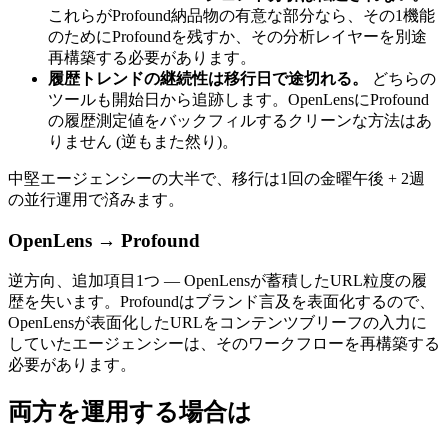
これらがProfound納品物の有意な部分なら、その1機能
のためにProfoundを残すか、その分析レイヤーを別途
再構築する必要があります。
履歴トレンドの継続性は移行日で途切れる。
どちらの
ツールも開始日から追跡します。OpenLensにProfound
の履歴測定値をバックフィルするクリーンな方法はあ
りません (逆もまた然り)。
中堅エージェンシーの大半で、移行は1回の金曜午後 + 2週
の並行運用で済みます。
OpenLens → Profound
逆方向、追加項目1つ — OpenLensが蓄積したURL粒度の履
歴を失います。Profoundはブランド言及を表面化するので、
OpenLensが表面化したURLをコンテンツブリーフの入力に
していたエージェンシーは、そのワークフローを再構築する
必要があります。
両方を運用する場合は