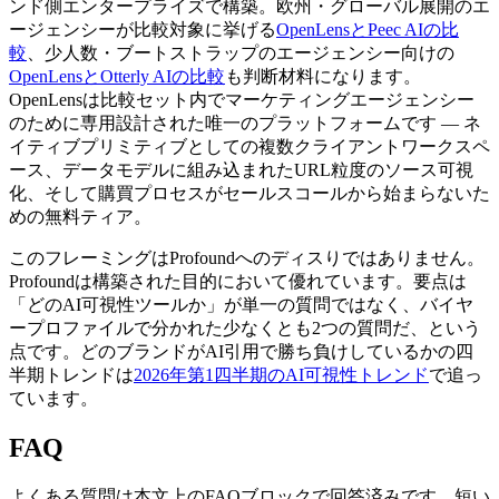
ンド側エンタープライズで構築。欧州・グローバル展開のエ
ージェンシーが比較対象に挙げる
OpenLensとPeec AIの比
較
、少人数・ブートストラップのエージェンシー向けの
OpenLensとOtterly AIの比較
も判断材料になります。
OpenLensは比較セット内でマーケティングエージェンシー
のために専用設計された唯一のプラットフォームです — ネ
イティブプリミティブとしての複数クライアントワークスペ
ース、データモデルに組み込まれたURL粒度のソース可視
化、そして購買プロセスがセールスコールから始まらないた
めの無料ティア。
このフレーミングはProfoundへのディスりではありません。
Profoundは構築された目的において優れています。要点は
「どのAI可視性ツールか」が単一の質問ではなく、バイヤ
ープロファイルで分かれた少なくとも2つの質問だ、という
点です。どのブランドがAI引用で勝ち負けしているかの四
半期トレンドは
2026年第1四半期のAI可視性トレンド
で追っ
ています。
FAQ
よくある質問は本文上のFAQブロックで回答済みです。短い