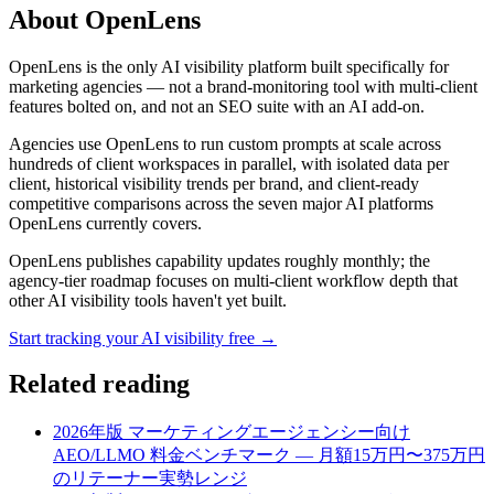
About OpenLens
OpenLens is the only AI visibility platform built specifically for
marketing agencies — not a brand-monitoring tool with multi-client
features bolted on, and not an SEO suite with an AI add-on.
Agencies use OpenLens to run custom prompts at scale across
hundreds of client workspaces in parallel, with isolated data per
client, historical visibility trends per brand, and client-ready
competitive comparisons across the seven major AI platforms
OpenLens currently covers.
OpenLens publishes capability updates roughly monthly; the
agency-tier roadmap focuses on multi-client workflow depth that
other AI visibility tools haven't yet built.
Start tracking your AI visibility free →
Related reading
2026年版 マーケティングエージェンシー向け
AEO/LLMO 料金ベンチマーク — 月額15万円〜375万円
のリテーナー実勢レンジ