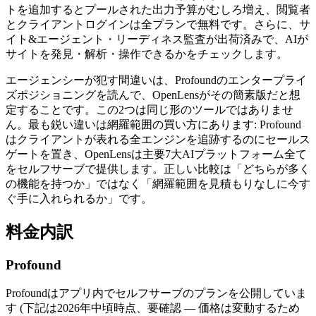
トを追加するとプールされた出力予算がむしろ増え、閲覧者
とクライアントログインは全プランで無料です。さらに、サ
イト&エージェント・リーディネス監査が出荷済みで、AIが
サイトを発見・解析・操作できるかをチェックします。
エージェンシーが犯す間違いは、Profoundのエンタープライ
ズポジショニングを読んで、OpenLensがその簡素版だと想
定することです。この2つは同じ形のツールではありませ
ん。最も鋭い違いは網羅範囲の買い方にあります: Profound
はクライアントが表れる全エンジンを追跡するのにセールス
ゲートを置き、OpenLensは主要7大AIプラットフォーム全て
をセルフサーブで提供します。正しい比較は「どちらが多く
の機能を持つか」ではなく「網羅範囲を見積もりなしに今す
ぐ手に入れられるか」です。
料金内訳
Profound
Profoundはアプリ内でセルフサーブのプランを公開していま
す (下記は2026年中頃時点、要確認 — 価格は変動するため