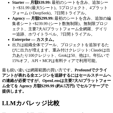
Starter — 月額$39.99:
最初のシートを含み、追加シー
ト+$31.99 (最大5シート)。5プロジェクト、4プラット
フォーム (+DeepSeek)。7日間トライアル。
Agency — 月額$299.99:
最初のシートを含み、追加の編
集者シート+$239.99 (シート数無制限)。無制限プロジ
ェクト、主要7大AIプラットフォーム全網羅、デイリ
ー追跡、ホワイトラベル。7日間トライアル。
Enterprise — カスタム。
出力は組織全体でプール、プロジェクトを追加するた
びに出力が増えます。重み付けクレジット: Claudeは出
力あたり100クレジット、Grokは50、他は1。年払いで
15%オフ。API + MCPは有料ティアで利用可能。
最も鋭い違いは網羅範囲の買い方です。
Profoundでクライ
アントが表れる全エンジンを追跡するにはセールスチームへ
の連絡が必要ですが、OpenLensは主要7大AIプラットフォー
ム全てを Agency 月額$299.99 (約4.5万円) でセルフサーブで
提供します。
LLMカバレッジ比較