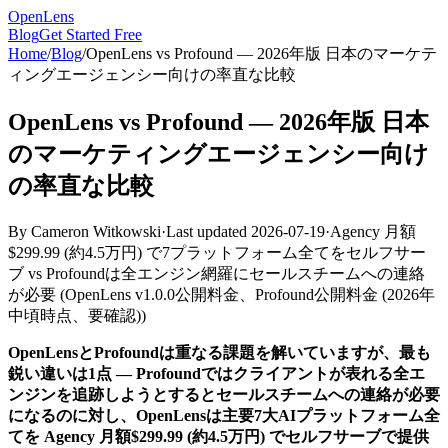
OpenLens
Blog
Get Started Free
Home
/
Blog
/
OpenLens vs Profound — 2026年版 日本のマーケテ
ィングエージェンシー向けの率直な比較
OpenLens vs Profound — 2026年版 日本
のマーケティングエージェンシー向け
の率直な比較
By
Cameron Witkowski
·
Last updated
2026-07-19
·
Agency 月額
$299.99 (約4.5万円) で7プラットフォーム全てをセルフサー
ブ vs Profoundは全エンジン網羅にセールスチームへの連絡
が必要
(
OpenLens v1.0.0公開料金、Profound公開料金 (2026年
中頃時点、要確認)
)
OpenLensとProfoundは重なる課題を解いていますが、最も
鋭い違いは1点 — Profoundではクライアントが表れる全エ
ンジンを追跡しようとするとセールスチームへの連絡が必要
になるのに対し、OpenLensは主要7大AIプラットフォーム全
てを Agency 月額$299.99 (約4.5万円) でセルフサーブで提供