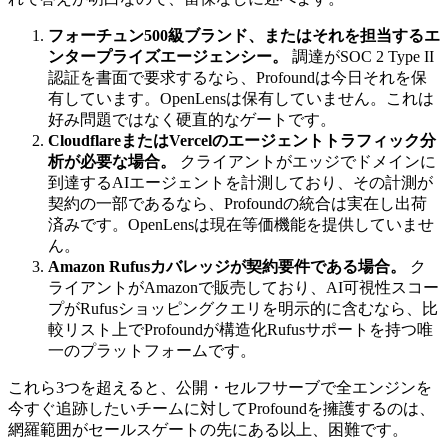
フォーチュン500級ブランド、またはそれを担当するエ
ンタープライズエージェンシー。
調達がSOC 2 Type II
認証を書面で要求するなら、Profoundは今日それを保
有しています。OpenLensは保有していません。これは
好み問題ではなく硬直的なゲートです。
CloudflareまたはVercelのエージェントトラフィック分
析が必要な場合。
クライアントがエッジでドメインに
到達するAIエージェントを計測しており、その計測が
契約の一部であるなら、Profoundの統合は実在し出荷
済みです。OpenLensは現在等価機能を提供していませ
ん。
Amazon Rufusカバレッジが契約要件である場合。
ク
ライアントがAmazonで販売しており、AI可視性スコー
プがRufusショッピングクエリを明示的に含むなら、比
較リスト上でProfoundが構造化Rufusサポートを持つ唯
一のプラットフォームです。
これら3つを超えると、公開・セルフサーブで全エンジンを
今すぐ追跡したいチームに対してProfoundを擁護するのは、
網羅範囲がセールスゲートの先にある以上、困難です。