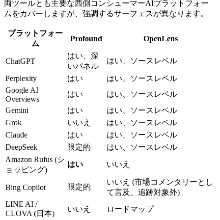
両ツールとも主要な西側コンシューマーAIプラットフォー
ムをカバーしますが、強調するサーフェスが異なります。
プラットフォー
Profound
OpenLens
ム
はい、深
はい、ソースレベル
ChatGPT
いパネル
Perplexity
はい
はい、ソースレベル
Google AI
はい
はい、ソースレベル
Overviews
Gemini
はい
はい、ソースレベル
Grok
いいえ
はい、ソースレベル
Claude
はい
はい、ソースレベル
DeepSeek
限定的
はい、ソースレベル
Amazon Rufus (シ
はい
いいえ
ョッピング)
いいえ (市場コメンタリーとし
限定的
Bing Copilot
て言及、追跡対象外)
LINE AI /
いいえ
ロードマップ
CLOVA (日本)