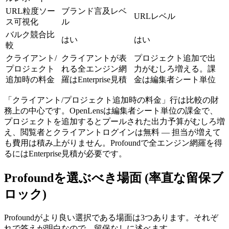
URL粒度ソー
ブランド言及レベ
URLレベル
ス可視化
ル
バルク競合比
はい
はい
較
クライアント/
クライアントが表
プロジェクト追加で出
プロジェクト
れる全エンジン網
力がむしろ増える。課
追加時の料金
羅はEnterprise見積
金は編集者シート単位
「クライアント/プロジェクト追加時の料金」行は比較の財
務上の中心です。OpenLensは編集者シート単位の課金で、
プロジェクトを追加するとプールされた出力予算がむしろ増
え、閲覧者とクライアントログインは無料 — 担当が増えて
も費用は積み上がりません。Profoundで全エンジン網羅を得
るにはEnterprise見積が必要です。
Profoundを選ぶべき場面 (率直な留保ブ
ロック)
Profoundがより良い選択である場面は3つあります。それぞ
れで答えが明白なので、留保なしに述べます。