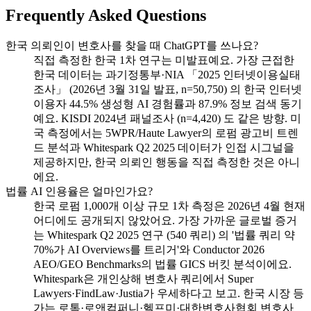
Frequently Asked Questions
한국 의뢰인이 변호사를 찾을 때 ChatGPT를 쓰나요?
직접 측정한 한국 1차 연구는 미발표예요. 가장 근접한
한국 데이터는 과기정통부·NIA 「2025 인터넷이용실태
조사」 (2026년 3월 31일 발표, n=50,750) 의 한국 인터넷
이용자 44.5% 생성형 AI 경험률과 87.9% 정보 검색 동기
예요. KISDI 2024년 패널조사 (n=4,420) 도 같은 방향. 미
국 측정에서는 5WPR/Haute Lawyer의 로펌 광고비 트렌
드 분석과 Whitespark Q2 2025 데이터가 인접 시그널을
제공하지만, 한국 의뢰인 행동을 직접 측정한 것은 아니
에요.
법률 AI 인용율은 얼마인가요?
한국 로펌 1,000개 이상 규모 1차 측정은 2026년 4월 현재
어디에도 공개되지 않았어요. 가장 가까운 글로벌 증거
는 Whitespark Q2 2025 연구 (540 쿼리) 의 '법률 쿼리 약
70%가 AI Overviews를 트리거'와 Conductor 2026
AEO/GEO Benchmarks의 법률 GICS 버킷 분석이에요.
Whitespark은 개인상해 변호사 쿼리에서 Super
Lawyers·FindLaw·Justia가 우세하다고 보고. 한국 시장 등
가는 로톡·로앤컴퍼니·헬프미·대한변호사협회 변호사