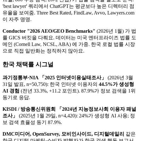
'best lawyer' 쿼리에서 ChatGPT는 평균보다 높은 디렉터리 점
유율을 보여줌. Three Best Rated, FindLaw, Avvo, Lawyers.com
이 자주 명명.
Conductor "2026 AEO/GEO Benchmarks"
(2026년 1월) 가 법
률 GICS 버킷을 다뤄요. 데이터는 미국 엔터프라이즈 법률 도
메인 (Cornell Law, NCSL, ABA) 에 가중. 한국 로컬 법률 시장
으로 직접 일반화는 정직하지 않아요.
한국 채택률 시그널
과기정통부·NIA 「2025 인터넷이용실태조사」
(2026년 3월
31일 발표, n=50,750): 한국 인터넷 이용자의
44.5%가 생성형
AI 경험
(전년 33.3%, +11.2 포인트). 87.9%가 정보 검색을 1위
동기로 응답.
KISDI / 방송통신위원회 「2024년 지능정보사회 이용자 패널
조사」
(2025년 1월 29일, n=4,420): 24%가 생성형 AI 사용; 정
보 검색 효율성 동기 87.9%.
DMC미디어, OpenSurvey, 모비인사이드, 디지털데일리
같은
한국 디지털 마케팅·소비자 발행자가 한국 검색 행동 보고서