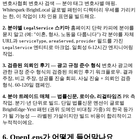
변호사협회 변호사 검색 — 분야 태그 변호사별 매핑.
Whitespark·BrightLocal 글로벌 패턴이 디렉터리 우세를 가리키
는 한, 이 작업이 1차 인용 표면을 빌드해요.
2. 분야별
스키마
홈페이지 단락 카피에 분야를
LegalService
묻지 말고 (예: "이혼, 형사, 노동을 다룹니다") 각 분야를 자체
URL과
,
,
필드를 가진
serviceType
areaServed
provider
엔티티로 마크업. 일회성 6-12시간 엔지니어링
LegalService
작업.
3. 검증된 의뢰인 후기 — 광고 규정 준수 형식
변호사 광고에
관한 규정 준수 형식의 검증된 의뢰인 후기 워크플로우. 결과
주장, 비교 주장, 성공률 진술 회피. 사실 진술 + 의뢰인 검증
형식. 60-120일 캠페인.
4. 분야 트레이드 매체 — 법률신문, 로이슈, 리걸타임즈
PR 측
작업. 분기·년 단위로 빌드. 단일 법률신문 멘션이 글로벌
BrightEdge·Yext 패턴 (권위 도메인 비대칭 가중) 의 한국 등가
가 될 가능성 — 라벨된 가설이지만 빌드 비용이 합리적이고
누적적이에요.
6. OpenLens가 어떻게 들어맞나요