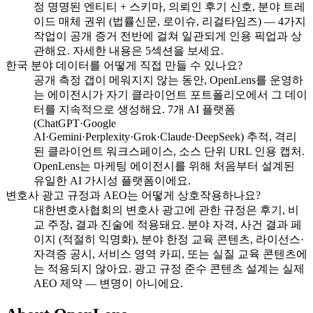
정 명명된 엔티티 + 스키마, 의뢰인 후기 신호, 분야 트레
이드 매체 권위 (법률신문, 로이슈, 리걸타임즈) — 4가지
작업이 공개 증거 전반에 걸쳐 일관되게 인용 픽업과 상
관해요. 자세한 내용은 5섹션을 보세요.
한국 분야 데이터를 어떻게 직접 만들 수 있나요?
공개 측정 갭이 메워지지 않는 동안, OpenLens를 운영하
는 에이전시가 자기 클라이언트 포트폴리오에서 그 데이
터를 지속적으로 생성해요. 7개 AI 플랫폼
(ChatGPT·Google
AI·Gemini·Perplexity·Grok·Claude·DeepSeek) 추적, 격리
된 클라이언트 워크스페이스, 소스 단위 URL 인용 캡처.
OpenLens는 마케팅 에이전시를 위해 처음부터 설계된
유일한 AI 가시성 플랫폼이에요.
변호사 광고 규정과 AEO는 어떻게 상호작용하나요?
대한변호사협회의 변호사 광고에 관한 규정은 후기, 비
교 주장, 결과 진술에 적용돼요. 분야 자격, 사건 결과 페
이지 (적절히 익명화), 분야 한정 교육 콘텐츠, 라이선스·
자격증 공시, 서비스 영역 카피, 또는 실질 교육 콘텐츠에
는 적용되지 않아요. 광고 규정 준수 콘텐츠 설계는 실제
AEO 제약 — 변명이 아니에요.