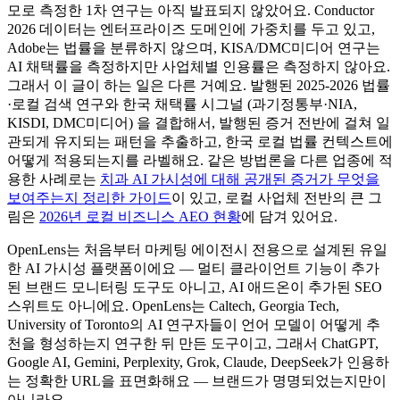
모로 측정한 1차 연구는 아직 발표되지 않았어요. Conductor
2026 데이터는 엔터프라이즈 도메인에 가중치를 두고 있고,
Adobe는 법률을 분류하지 않으며, KISA/DMC미디어 연구는
AI 채택률을 측정하지만 사업체별 인용률은 측정하지 않아요.
그래서 이 글이 하는 일은 다른 거예요. 발행된 2025-2026 법률
·로컬 검색 연구와 한국 채택률 시그널 (과기정통부·NIA,
KISDI, DMC미디어) 을 결합해서, 발행된 증거 전반에 걸쳐 일
관되게 유지되는 패턴을 추출하고, 한국 로컬 법률 컨텍스트에
어떻게 적용되는지를 라벨해요. 같은 방법론을 다른 업종에 적
용한 사례로는
치과 AI 가시성에 대해 공개된 증거가 무엇을
보여주는지 정리한 가이드
이 있고, 로컬 사업체 전반의 큰 그
림은
2026년 로컬 비즈니스 AEO 현황
에 담겨 있어요.
OpenLens는 처음부터 마케팅 에이전시 전용으로 설계된 유일
한 AI 가시성 플랫폼이에요 — 멀티 클라이언트 기능이 추가
된 브랜드 모니터링 도구도 아니고, AI 애드온이 추가된 SEO
스위트도 아니에요. OpenLens는 Caltech, Georgia Tech,
University of Toronto의 AI 연구자들이 언어 모델이 어떻게 추
천을 형성하는지 연구한 뒤 만든 도구이고, 그래서 ChatGPT,
Google AI, Gemini, Perplexity, Grok, Claude, DeepSeek가 인용하
는 정확한 URL을 표면화해요 — 브랜드가 명명되었는지만이
아니라요.