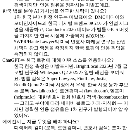
검색이지만, 인용 점유율 정확치는 미발표예요.
한국 법률 분야 AI 가시성을 연구한 사람이 있나요?
1차 한국 분야 한정 연구는 미발표예요. DMC미디어와
모비인사이드의 한국 디지털 트렌드 보고서가 인접 시그
널을 제공하고, Conductor 2026 데이터가 법률 GICS 버킷
을 가지지만 한국 시장에 가중되지 않았어요.
5WPR/Haute Lawyer의 미국 변호사 마케팅 연구는 산업
채택과 광고 행동을 측정하지 한국 로펌의 인용 픽업을
측정하지 않아요.
ChatGPT는 한국 로펌에 대해 어떤 소스를 인용하나요?
한국 한정 측정은 미발표지만, BrightLocal 2025년 7월 글
로벌 연구와 Whitespark Q2 2025가 일반 패턴을 보여줘
요. 법률 검색은 Super Lawyers, FindLaw, Justia,
Reddit·Quora가 미국 시장에서 우세. 한국 시장 등가 후보
는 로톡 (lawtalk.co.kr), 로앤컴퍼니 (lawnb.com), 헬프미
(helpme.kr), 대한변호사협회 변호사 검색 (koreanbar.or.kr)
— 그리고 분야에 따라 네이버 블로그·카페·지식iN — 이
지만 정확한 인용 점유율은 1차 연구가 발행되어야 알 수
있어요.
에이전시는 지금 무엇을 해야 하나요?
디렉터리 깊이 (로톡, 로앤컴퍼니, 변호사 검색), 분야 한