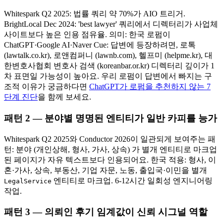
Whitespark Q2 2025: 법률 쿼리 약 70%가 AIO 트리거.
BrightLocal Dec 2024: 'best lawyer' 쿼리에서 디렉터리가 사업체
사이트보다 높은 인용 점유율. 의미: 한국 로펌이
ChatGPT·Google AI·Naver Cue: 답변에 등장하려면, 로톡
(lawtalk.co.kr), 로앤컴퍼니 (lawnb.com), 헬프미 (helpme.kr), 대
한변호사협회 변호사 검색 (koreanbar.or.kr) 디렉터리 깊이가 1
차 표면일 가능성이 높아요. 우리 로펌이 답변에서 빠지는 구
조적 이유가 궁금하다면
ChatGPT가 로펌을 추천하지 않는 7
단계 진단
을 함께 보세요.
패턴 2 — 분야별 명명된 엔티티가 일반 카피를 능가
Whitespark Q2 2025와 Conductor 2026이 일관되게 보여주는 패
턴: 분야 (개인상해, 형사, 가사, 상속) 가 별개 엔티티로 마크업
된 페이지가 자유 텍스트보다 인용되어요. 한국 적용: 형사, 이
혼·가사, 상속, 부동산, 기업 자문, 노동, 출입국·이민을 별개
엔티티로 마크업. 6-12시간 일회성 엔지니어링
LegalService
작업.
패턴 3 — 의뢰인 후기 임계값이 신뢰 시그널 역할