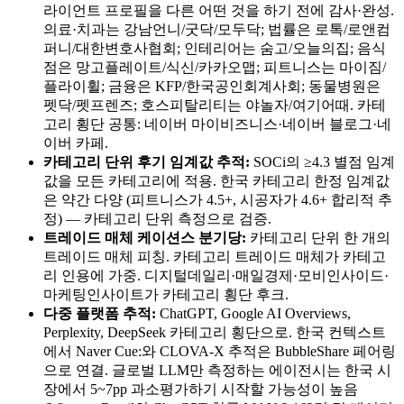
라이언트 프로필을 다른 어떤 것을 하기 전에 감사·완성.
의료·치과는 강남언니/굿닥/모두닥; 법률은 로톡/로앤컴
퍼니/대한변호사협회; 인테리어는 숨고/오늘의집; 음식
점은 망고플레이트/식신/카카오맵; 피트니스는 마이짐/
플라이휠; 금융은 KFP/한국공인회계사회; 동물병원은
펫닥/펫프렌즈; 호스피탈리티는 야놀자/여기어때. 카테
고리 횡단 공통: 네이버 마이비즈니스·네이버 블로그·네
이버 카페.
카테고리 단위 후기 임계값 추적:
SOCi의 ≥4.3 별점 임계
값을 모든 카테고리에 적용. 한국 카테고리 한정 임계값
은 약간 다양 (피트니스가 4.5+, 시공자가 4.6+ 합리적 추
정) — 카테고리 단위 측정으로 검증.
트레이드 매체 케이션스 분기당:
카테고리 단위 한 개의
트레이드 매체 피칭. 카테고리 트레이드 매체가 카테고
리 인용에 가중. 디지털데일리·매일경제·모비인사이드·
마케팅인사이트가 카테고리 횡단 후크.
다중 플랫폼 추적:
ChatGPT, Google AI Overviews,
Perplexity, DeepSeek 카테고리 횡단으로. 한국 컨텍스트
에서 Naver Cue:와 CLOVA-X 추적은 BubbleShare 페어링
으로 연결. 글로벌 LLM만 측정하는 에이전시는 한국 시
장에서 5~7pp 과소평가하기 시작할 가능성이 높음