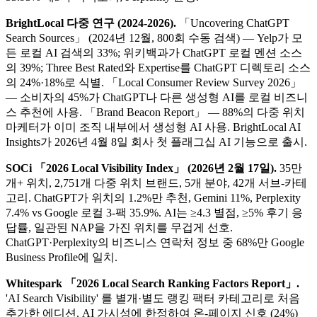
BrightLocal 다중 연구 (2024-2026).
「Uncovering ChatGPT
Search Sources」 (2024년 12월, 800회 수동 검색) — Yelp가 모
든 로컬 AI 검색의 33%; 위키백과가 ChatGPT 로컬 멘션 소스
의 39%; Three Best Rated와 Expertise를 ChatGPT 디렉토리 소스
의 24%·18%로 식별. 「Local Consumer Review Survey 2026」
— 소비자의 45%가 ChatGPT나 다른 생성형 AI를 로컬 비즈니
스 추천에 사용. 「Brand Beacon Report」 — 88%의 다중 위치
마케터가 이미 조직 내부에서 생성형 AI 사용. BrightLocal AI
Insights가 2026년 4월 8일 회사 첫 플래그십 AI 기능으로 출시.
SOCi 「2026 Local Visibility Index」 (2026년 2월 17일).
35만
개+ 위치, 2,751개 다중 위치 브랜드, 5개 분야, 42개 서브-카테
고리. ChatGPT가 위치의 1.2%만 추천, Gemini 11%, Perplexity
7.4% vs Google 로컬 3-팩 35.9%. AI는 ≥4.3 별점, ≥5% 후기 응
답률, 일관된 NAP을 가진 위치를 무겁게 선호.
ChatGPT·Perplexity의 비즈니스 연락처 정보 중 68%만 Google
Business Profile에 일치.
Whitespark 「2026 Local Search Ranking Factors Report」.
'AI Search Visibility' 를 별개·별도 랭킹 팩터 카테고리로 처음
추가한 에디션. AI 가시성에 한정하여 온-페이지 신호 (24%)