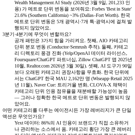
Wealth Management AI Study (2026년 3월 9일, 201,233 인
용) 가 메트로 단위 변동을 보여줘요: Forbes 'Best in State'
21.6% (Southern California) ~3% (Dallas–Fort Worth). 한국
메트로 단위 변동은 5개 광역시·7개 특·광역시에 걸쳐 발
행되지 않았어요.
3분기·4분기에 무엇이 변할까요?
공개 패턴은 3가지 힘을 가리켜요. 첫째, AIO 카테고리
단위 분포 변동 (Conductor·Semrush 추적). 둘째, 카테고
리 디렉토리 풍경 진화 (Yelp/OpenAI 데이터 라이선스,
Foursquare/ChatGPT 파트너십, Zillow ChatGPT 앱 2025년
10월, Realtor.com 2026년 3월 30일). 셋째, AI 도구가 90일
보다 오래된 카테고리 권장사항을 무효화. 한국 단위에
서는 ChatGPT 한국 MAU 2,162만 명 (Wiseapp·Retail 2025
년 11월), Naver Cue: 트리거율 변화, CLOVA-X 채택이
카테고리 단위 인용 점유율을 재분배할 가능성이 높음
— 그러나 정확한 한국 메트로 단위 변동은 발행되지 않
았어요.
어떤 카테고리를 다루는 에이전시든 가장 레버리지가 큰 단일
액션은 무엇인가요?
Yext 데이터: 86%의 AI 인용이 브랜드가 직접 소유하거
나 관리하는 소스에서 옴. 카테고리 횡단 가장 큰 레버리