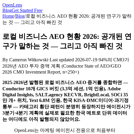
OpenLens
Blog
Get Started Free
Home
/
Blog
/
로컬 비즈니스 AEO 현황 2026: 공개된 연구가 말하
는 것 — 그리고 아직 빠진 것
로컬 비즈니스 AEO 현황 2026: 공개된 연
구가 말하는 것 — 그리고 아직 빠진 것
By
Cameron Witkowski
·
Last updated
2026-07-19
·
94%의 CMO가
2026년 AEO 투자 증액 계획
(
Conductor State of AEO/GEO
2026 CMO Investment Report, n=250+
)
2025-2026년 발행된 로컬 비즈니스 AEO 증거를 종합하면 —
Conductor 10개 GICS 버킷 (3.3억 세션, 1억 인용), Adobe
Digital Insights, SALT.agency KECVR, BrightLocal, SOCi 35
만 개+ 위치, Yext 6.8M 인용, 한국 KISA·DMC미디어·과기정
통부 — 카테고리 횡단 패턴이 분명히 등장하지만 에이전시가
3분기·4분기 계획에 실제로 필요한 한국 메트로 단위 데이터
는 어디에도 아직 발행되지 않았어요.
OpenLens는 마케팅 에이전시 전용으로 처음부터