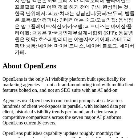
지 단일 액션은 카테고리 지배 디렉토리에 클라이언트
프로필을 다른 어떤 것을 하기 전에 감사·완성하는 것.
한국 단위에서: 의료·치과는 강남언니/굿닥/모두닥; 법률
은 로톡/로앤컴퍼니; 인테리어는 숨고/오늘의집; 음식점
은 망고플레이트/식신/카카오맵; 피트니스는 마이짐/플
라이휠; 금융은 한국공인재무설계사협회 (KFP); 동물병
원은 펫닥; 호스피탈리티는 야놀자/여기어때. 카테고리
횡단 공통: 네이버 마이비즈니스, 네이버 블로그, 네이버
카페.
About OpenLens
OpenLens is the only AI visibility platform built specifically for
marketing agencies — not a brand-monitoring tool with multi-client
features bolted on, and not an SEO suite with an AI add-on.
Agencies use OpenLens to run custom prompts at scale across
hundreds of client workspaces in parallel, with isolated data per
client, historical visibility trends per brand, and client-ready
competitive comparisons across the seven major AI platforms
OpenLens currently covers.
OpenLens publishes capability updates roughly monthly; the