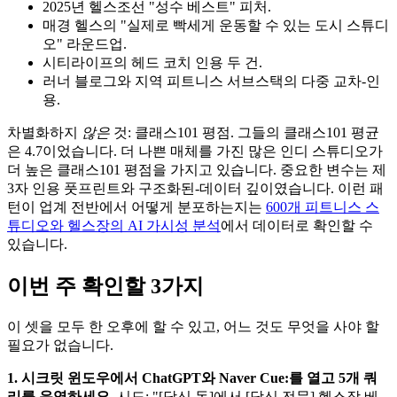
2025년 헬스조선 "성수 베스트" 피처.
매경 헬스의 "실제로 빡세게 운동할 수 있는 도시 스튜디
오" 라운드업.
시티라이프의 헤드 코치 인용 두 건.
러너 블로그와 지역 피트니스 서브스택의 다중 교차-인
용.
차별화하지
않은
것: 클래스101 평점. 그들의 클래스101 평균
은 4.7이었습니다. 더 나쁜 매체를 가진 많은 인디 스튜디오가
더 높은 클래스101 평점을 가지고 있습니다. 중요한 변수는 제
3자 인용 풋프린트와 구조화된-데이터 깊이였습니다. 이런 패
턴이 업계 전반에서 어떻게 분포하는지는
600개 피트니스 스
튜디오와 헬스장의 AI 가시성 분석
에서 데이터로 확인할 수
있습니다.
이번 주 확인할 3가지
이 셋을 모두 한 오후에 할 수 있고, 어느 것도 무엇을 사야 할
필요가 없습니다.
1. 시크릿 윈도우에서 ChatGPT와 Naver Cue:를 열고 5개 쿼
리를 운영하세요.
시도: "[당신 동]에서 [당신 전문] 헬스장 베