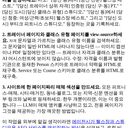
스트," "[당신 트레이너 상위 자격] 인증된 [당신 구·동] PT," "
[당신 도시] [당신 클래스 유형] 스튜디오," "[당신 동]에서 [당
신 청중: 여성/근력/초보자] 헬스장 베스트," 그리고 "[당신 도
시] 부티크 피트니스 스튜디오." 등장하는 곳을 기록하세요.
2. 트레이너 페이지와 클래스 유형 페이지를 view-source하세
요.
문자열과 가르치는 클래스 유형 이름을 검색하세요.
자격
그 문자열이 일반 HTML에 나타나지 않는다면 — 이미지 캡션
이나 PDF 일정에만 있다면 — 트레이너 자격과 클래스 분류는
AI 어시스턴트에 보이지 않습니다. 수정: 자격을 이름과 발행
기관으로 등재한 Person 스키마로 트레이너 약력을 HTML로
재구축. Service 또는 Course 스키마로 클래스 분류를 HTML로
재구축.
3. 사이트에 한 페이지짜리 매체 섹션을 만드세요.
모든 피트니
스-매체, 시티-매거진, 동네-블로그, 또는 지역-신문 멘션을 외
부 링크와 날짜로 등재하세요. 한두 개뿐이라면, 이는 더 중요
합니다 — LLM이 매체 앵커를 사냥하고 있고, 전용 페이지가
그것을 제공하는 가장 깨끗한 방법입니다.
이 작업을 외부에 맡길 생각이라면
에이전시가 헬스장과 스튜
디오용 AEO 서비스를 패키징하는 방식
을 살펴보고, 로컬 비