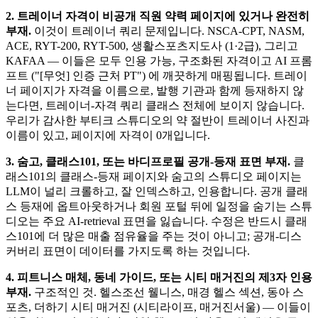
2. 트레이너 자격이 비공개 직원 약력 페이지에 있거나 완전히
부재.
이것이 트레이너 쿼리 문제입니다. NSCA-CPT, NASM,
ACE, RYT-200, RYT-500, 생활스포츠지도사 (1·2급), 그리고
KAFAA — 이들은 모두 인용 가능, 구조화된 자격이고 AI 프롬
프트 ("[무엇] 인증 근처 PT") 에 깨끗하게 매핑됩니다. 트레이
너 페이지가 자격을 이름으로, 발행 기관과 함께 등재하지 않
는다면, 트레이너-자격 쿼리 클래스 전체에 보이지 않습니다.
우리가 감사한 부티크 스튜디오의 약 절반이 트레이너 사진과
이름이 있고, 페이지에 자격이 0개입니다.
3. 숨고, 클래스101, 또는 바디프로필 공개-등재 표면 부재.
클
래스101의 클래스-등재 페이지와 숨고의 스튜디오 페이지는
LLM이 널리 크롤하고, 잘 인덱스하고, 인용합니다. 공개 클래
스 등재에 옵트아웃하거나 회원 포털 뒤에 일정을 숨기는 스튜
디오는 주요 AI-retrieval 표면을 잃습니다. 수정은 반드시 클래
스101에 더 많은 매출 점유율을 주는 것이 아니고; 공개-디스
커버리 표면이 데이터를 가지도록 하는 것입니다.
4. 피트니스 매체, 동네 가이드, 또는 시티 매거진의 제3자 인용
부재.
구조적인 것. 헬스조선 웰니스, 매경 헬스 섹션, 동아 스
포츠, 더하기 시티 매거진 (시티라이프, 매거진서울) — 이들이