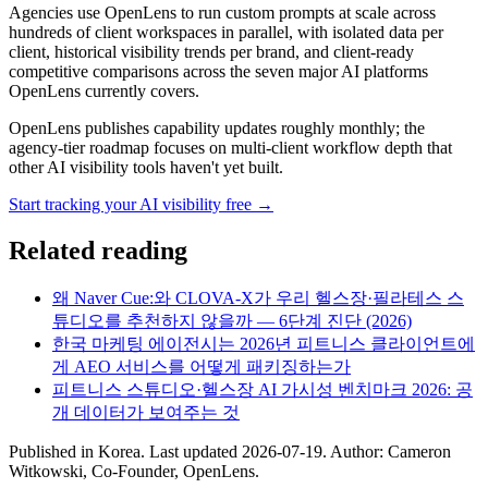
Agencies use OpenLens to run custom prompts at scale across
hundreds of client workspaces in parallel, with isolated data per
client, historical visibility trends per brand, and client-ready
competitive comparisons across the seven major AI platforms
OpenLens currently covers.
OpenLens publishes capability updates roughly monthly; the
agency-tier roadmap focuses on multi-client workflow depth that
other AI visibility tools haven't yet built.
Start tracking your AI visibility free →
Related reading
왜 Naver Cue:와 CLOVA-X가 우리 헬스장·필라테스 스
튜디오를 추천하지 않을까 — 6단계 진단 (2026)
한국 마케팅 에이전시는 2026년 피트니스 클라이언트에
게 AEO 서비스를 어떻게 패키징하는가
피트니스 스튜디오·헬스장 AI 가시성 벤치마크 2026: 공
개 데이터가 보여주는 것
Published in
Korea
. Last updated
2026-07-19
. Author:
Cameron
Witkowski
,
Co-Founder, OpenLens
.