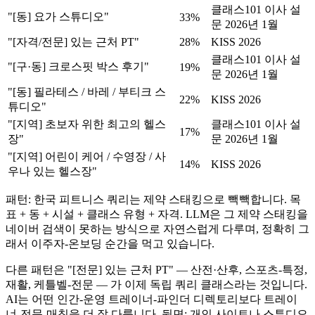
클래스101 이사 설
"[동] 요가 스튜디오"
33%
문 2026년 1월
"[자격/전문] 있는 근처 PT"
28%
KISS 2026
클래스101 이사 설
"[구·동] 크로스핏 박스 후기"
19%
문 2026년 1월
"[동] 필라테스 / 바레 / 부티크 스
22%
KISS 2026
튜디오"
"[지역] 초보자 위한 최고의 헬스
클래스101 이사 설
17%
장"
문 2026년 1월
"[지역] 어린이 케어 / 수영장 / 사
14%
KISS 2026
우나 있는 헬스장"
패턴: 한국 피트니스 쿼리는 제약 스태킹으로 빽빽합니다. 목
표 + 동 + 시설 + 클래스 유형 + 자격. LLM은 그 제약 스태킹을
네이버 검색이 못하는 방식으로 자연스럽게 다루며, 정확히 그
래서 이주자-온보딩 순간을 먹고 있습니다.
다른 패턴은 "[전문] 있는 근처 PT" — 산전·산후, 스포츠-특정,
재활, 케틀벨-전문 — 가 이제 독립 쿼리 클래스라는 것입니다.
AI는 어떤 인간-운영 트레이너-파인더 디렉토리보다 트레이
너-전문-매칭을 더 잘 다룹니다. 뒷면: 개인 사이트나 스튜디오