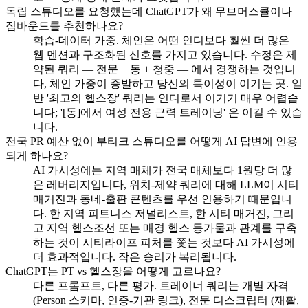
독립 스튜디오를 요청했는데 ChatGPT가 왜 무브머스큘이나
짐바운드를 추천하나요?
학습-데이터 가중. 체인은 어떤 인디보다 훨씬 더 많은
웹 멘션과 구조화된 신호를 가지고 있습니다. 수정은 제
약된 쿼리 — 전문 + 동 + 청중 — 에서 경쟁하는 것입니
다, 체인 가중이 증발하고 당신의 특이성이 이기는 곳. 일
반 '최고의 헬스장' 쿼리는 인디로서 이기기 매우 어렵습
니다; '[동]에서 여성 전용 근력 트레이닝' 은 이길 수 있습
니다.
전국 PR 예산 없이 부티크 스튜디오를 어떻게 AI 답변에 인용
되게 하나요?
AI 가시성에는 지역 매체가 전국 매체보다 1원당 더 많
은 레버리지입니다, 위치-제약 쿼리에 대해 LLM이 시티
매거진과 동네-출판 콘텐츠를 우선 인용하기 때문입니
다. 한 지역 피트니스 저널리스트, 한 시티 매거진, 그리
고 지역 헬스조선 또는 매경 헬스 등가물과 관계를 구축
하는 것이 시티라이프 피처를 쫓는 것보다 AI 가시성에
더 효과적입니다. 작은 승리가 복리됩니다.
ChatGPT는 PT vs 헬스장을 어떻게 고르나요?
다른 프롬프트, 다른 평가. 트레이너 쿼리는 개별 자격
(Person 스키마, 인증-기관 링크), 전문 디스크립터 (재활,