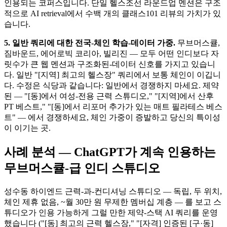
인용되는 코퍼스입니다. 단일 헬스조선 라운드업 멘션은 구조
적으로 AI retrieval에서 수백 개의 클래스101 리뷰의 가치가 있
습니다.
5. 일반 쿼리에 대한 전국-체인 학습-데이터 가중.
무브머스큘,
짐바운드, 에어로빅 코리아, 빌리진 — 모두 어떤 인디보다 자
릿수가 큰 웹 멘션과 구조화된-데이터 신호를 가지고 있습니
다. 일반 "[지역] 최고의 헬스장" 쿼리에서 보통 체인이 이깁니
다. 수정은 식당과 같습니다: 일반에서 경쟁하지 마세요. 제약
된 — "[동]에서 여성-전용 근력 스튜디오," "[지역]에서 산후
PT 베스트," "[동]에서 리포머 추가가 있는 매트 필라테스 베스
트" — 에서 경쟁하세요, 체인 가중이 증발하고 당신의 특이성
이 이기는 곳.
사례 분석 — ChatGPT가 계속 인용하는
무브머스큘-급 인디 스튜디오
성수동 하이엔드 근력-과-컨디셔닝 스튜디오 — 독립, 두 위치,
체인 제휴 없음, ~월 30만 원 무제한 멤버십 계층 — 를 보고 스
튜디오가 인용 가능하게 그럴 만한 제약-스택 AI 쿼리를 운영
했습니다 ("[동] 최고의 근력 헬스장," "[자격] 인증된 [구·동]