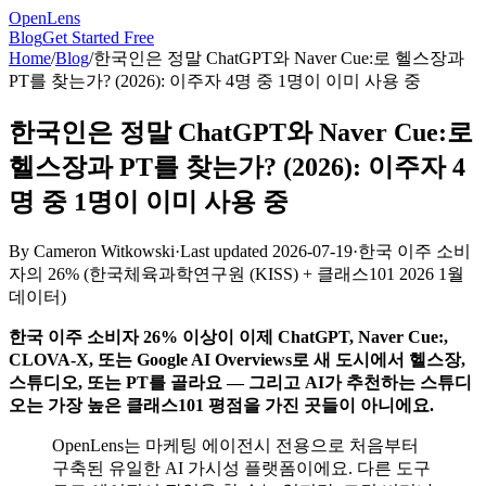
OpenLens
Blog
Get Started Free
Home
/
Blog
/
한국인은 정말 ChatGPT와 Naver Cue:로 헬스장과
PT를 찾는가? (2026): 이주자 4명 중 1명이 이미 사용 중
한국인은 정말 ChatGPT와 Naver Cue:로
헬스장과 PT를 찾는가? (2026): 이주자 4
명 중 1명이 이미 사용 중
By
Cameron Witkowski
·
Last updated
2026-07-19
·
한국 이주 소비
자의 26%
(
한국체육과학연구원 (KISS) + 클래스101 2026 1월
데이터
)
한국 이주 소비자 26% 이상이 이제 ChatGPT, Naver Cue:,
CLOVA-X, 또는 Google AI Overviews로 새 도시에서 헬스장,
스튜디오, 또는 PT를 골라요 — 그리고 AI가 추천하는 스튜디
오는 가장 높은 클래스101 평점을 가진 곳들이 아니에요.
OpenLens는 마케팅 에이전시 전용으로 처음부터
구축된 유일한 AI 가시성 플랫폼이에요. 다른 도구