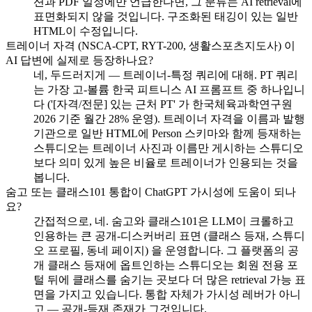
션과 PDF 일정에만 언급한다면, 그 분류는 AI retrieval에
표면화되지 않을 것입니다. 구조화된 태깅이 있는 일반
HTML이 수정입니다.
트레이너 자격 (NSCA-CPT, RYT-200, 생활스포츠지도사) 이
AI 답변에 실제로 등장하나요?
네, 두드러지게 — 트레이너-특정 쿼리에 대해. PT 쿼리
는 가장 고-볼륨 한국 피트니스 AI 프롬프트 중 하나입니
다 ('[자격/전문] 있는 근처 PT' 가 한국체육과학연구원
2026 기준 월간 28% 운영). 트레이너 자격을 이름과 발행
기관으로 일반 HTML에 Person 스키마와 함께 등재하는
스튜디오는 트레이너 사진과 이름만 게시하는 스튜디오
보다 의미 있게 높은 비율로 트레이너가 인용되는 것을
봅니다.
숨고 또는 클래스101 통합이 ChatGPT 가시성에 도움이 되나
요?
간접적으로, 네. 숨고와 클래스101은 LLM이 크롤하고
인용하는 큰 공개-디스커버리 표면 (클래스 등재, 스튜디
오 프로필, 동네 페이지) 을 운영합니다. 그 플랫폼의 공
개 클래스 등재에 옵트인하는 스튜디오는 회원 전용 포
털 뒤에 클래스를 숨기는 곳보다 더 많은 retrieval 가능 표
면을 가지고 있습니다. 통합 자체가 가시성 레버가 아니
고 — 공개-등재 존재가 그것입니다.