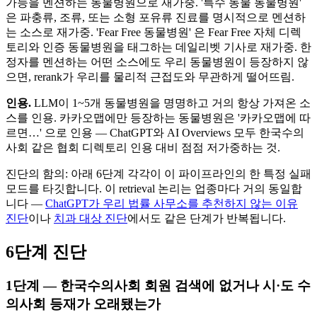
가능을 멘션하는 동물병원으로 재가중. '특수 동물 동물병원'
은 파충류, 조류, 또는 소형 포유류 진료를 명시적으로 멘션하
는 소스로 재가중. 'Fear Free 동물병원' 은 Fear Free 자체 디렉
토리와 인증 동물병원을 태그하는 데일리벳 기사로 재가중. 한
정자를 멘션하는 어떤 소스에도 우리 동물병원이 등장하지 않
으면, rerank가 우리를 물리적 근접도와 무관하게 떨어뜨림.
인용.
LLM이 1~5개 동물병원을 명명하고 거의 항상 가져온 소
스를 인용. 카카오맵에만 등장하는 동물병원은 '카카오맵에 따
르면…' 으로 인용 — ChatGPT와 AI Overviews 모두 한국수의
사회 같은 협회 디렉토리 인용 대비 점점 저가중하는 것.
진단의 함의: 아래 6단계 각각이 이 파이프라인의 한 특정 실패
모드를 타깃합니다. 이 retrieval 논리는 업종마다 거의 동일합
니다 —
ChatGPT가 우리 법률 사무소를 추천하지 않는 이유
진단
이나
치과 대상 진단
에서도 같은 단계가 반복됩니다.
6단계 진단
1단계 — 한국수의사회 회원 검색에 없거나 시·도 수
의사회 등재가 오래됐는가