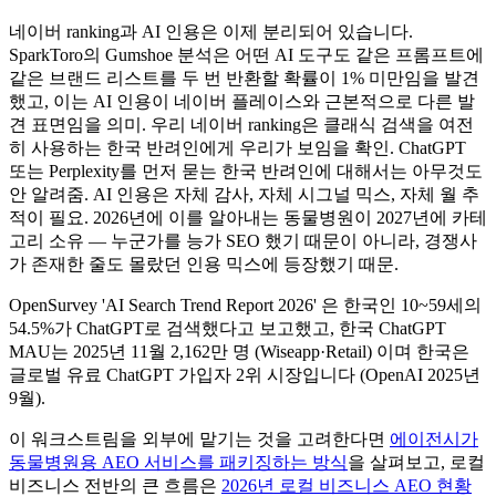
네이버 ranking과 AI 인용은 이제 분리되어 있습니다.
SparkToro의 Gumshoe 분석은 어떤 AI 도구도 같은 프롬프트에
같은 브랜드 리스트를 두 번 반환할 확률이 1% 미만임을 발견
했고, 이는 AI 인용이 네이버 플레이스와 근본적으로 다른 발
견 표면임을 의미. 우리 네이버 ranking은 클래식 검색을 여전
히 사용하는 한국 반려인에게 우리가 보임을 확인. ChatGPT
또는 Perplexity를 먼저 묻는 한국 반려인에 대해서는 아무것도
안 알려줌. AI 인용은 자체 감사, 자체 시그널 믹스, 자체 월 추
적이 필요. 2026년에 이를 알아내는 동물병원이 2027년에 카테
고리 소유 — 누군가를 능가 SEO 했기 때문이 아니라, 경쟁사
가 존재한 줄도 몰랐던 인용 믹스에 등장했기 때문.
OpenSurvey 'AI Search Trend Report 2026' 은 한국인 10~59세의
54.5%가 ChatGPT로 검색했다고 보고했고, 한국 ChatGPT
MAU는 2025년 11월 2,162만 명 (Wiseapp·Retail) 이며 한국은
글로벌 유료 ChatGPT 가입자 2위 시장입니다 (OpenAI 2025년
9월).
이 워크스트림을 외부에 맡기는 것을 고려한다면
에이전시가
동물병원용 AEO 서비스를 패키징하는 방식
을 살펴보고, 로컬
비즈니스 전반의 큰 흐름은
2026년 로컬 비즈니스 AEO 현황