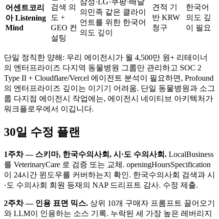
삼성·LG·쿠팡·배달
검색 의
견적 기
한국어
어센트코리
의민족 같은 클라이
도 +
반 KRW
의도 깊
아 Listening
언트를 위한 한국어
Mind
GEO 컨
청구
이 필요
의도 깊이
설팅
단일 정직한 양해: 우리 에이전시가 월 4,500만 원+ 리테이너
의 엔터프라이즈 다지역 동물병원 그룹만 관리하고 SOC 2
Type II + Cloudflare/Vercel 에이전트 분석이 필요하면, Profound
의 엔터프라이즈 깊이는 이기기 어려움. 단일 동물병원과 소그
룹 다지점 에이전시 작업에는, 에이전시 네이티브 아키텍처가
워크플로우에서 이깁니다.
30일 수정 플랜
1주차 — 스키마, 한국수의사회, 시·도 수의사회.
LocalBusiness
를 VeterinaryCare 로 검증 또는 교체. openingHoursSpecification
이 24시간 윈도우를 커버하는지 확인. 한국수의사회 검색과 시
·도 수의사회 회원 등재의 NAP 드리프트 감사. 수정 제출.
2주차 — 인용 표면 믹스.
상위 10개 구매자 프롬프트 끌어오기
와 LLM이 인용하는 소스 기록. 누락된 세 가장 높은 레버리지