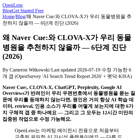
OpenLens
Blog
Get Started Free
Home
/
Blog
/
왜 Naver Cue:와 CLOVA-X가 우리 동물병원을 추
천하지 않을까 — 6단계 진단 (2026)
왜 Naver Cue:와 CLOVA-X가 우리 동물
병원을 추천하지 않을까 — 6단계 진단
(2026)
By
Cameron Witkowski
·
Last updated
2026-07-19
·
수정 가능한 6
개 갭
(
OpenSurvey 'AI Search Trend Report 2026' + 펫닥·KISA
)
Naver Cue:, CLOVA-X, ChatGPT, Perplexity, Google AI
Overviews가 반려인이 우리 우편번호에서 동물병원을 묻는 질
문에 우리를 등재하지 않는다면, 원인은 거의 항상 AI 학습 데
이터, retrieval, 인용 소스가 우리를 어떻게 보는지에 대한 6가
지 구체적 갭 중 하나예요 — 그리고 그 모두는 12시간 미만의
집중된 작업으로 수정 가능해요.
OpenLens는 마케팅 에이전시 전용으로 처음부터
구축된 유일한 AI 가시성 플랫폼이에요 — 다른 도