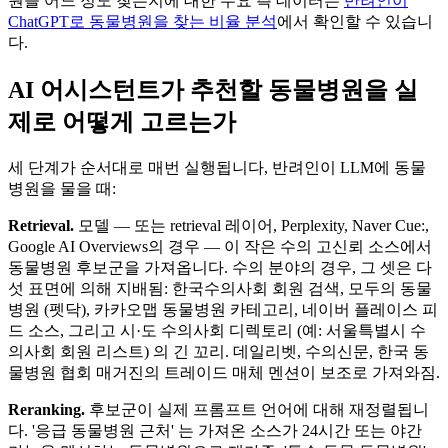
원을 어느 정도 찾는지에 대한 수요 측 데이터는
반려인이
ChatGPT로 동물병원을 찾는 비율 분석
에서 확인할 수 있습니
다.
AI 어시스턴트가 추천할 동물병원을 실
제로 어떻게 고르는가
세 단계가 순서대로 매번 실행됩니다, 반려인이 LLM에 동물
병원을 물을 때:
Retrieval.
모델 — 또는 retrieval 레이어, Perplexity, Naver Cue:,
Google AI Overviews의 경우 — 이 작은 수의 고신뢰 소스에서
동물병원 후보군을 가져옵니다. 수의 분야의 경우, 그 셋은 다
섯 표면에 의해 지배됨: 한국수의사회 회원 검색, 모두의 동물
병원 (펫닥), 카카오맵 동물병원 카테고리, 네이버 플레이스 피
드 소스, 그리고 시·도 수의사회 디렉토리 (예: 서울특별시 수
의사회 회원 리스트) 의 긴 꼬리. 데일리벳, 수의신문, 한국 동
물병원 협회 매거진의 트레이드 매체 멘션이 보조로 가져와짐.
Reranking.
후보군이 실제 프롬프트 언어에 대해 재정렬됩니
다. '응급 동물병원 근처' 는 가져온 소스가 24시간 또는 야간