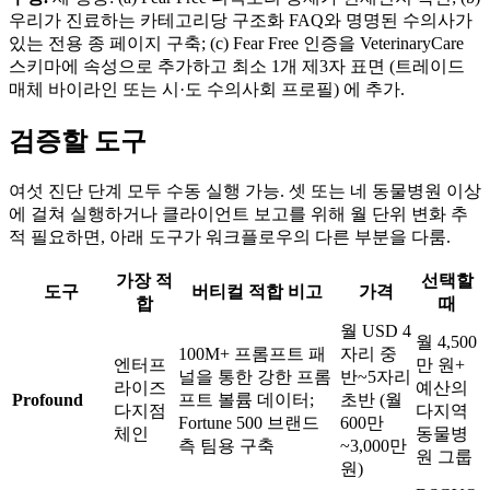
우리가 진료하는 카테고리당 구조화 FAQ와 명명된 수의사가
있는 전용 종 페이지 구축; (c) Fear Free 인증을 VeterinaryCare
스키마에 속성으로 추가하고 최소 1개 제3자 표면 (트레이드
매체 바이라인 또는 시·도 수의사회 프로필) 에 추가.
검증할 도구
여섯 진단 단계 모두 수동 실행 가능. 셋 또는 네 동물병원 이상
에 걸쳐 실행하거나 클라이언트 보고를 위해 월 단위 변화 추
적 필요하면, 아래 도구가 워크플로우의 다른 부분을 다룸.
가장 적
선택할
도구
버티컬 적합 비고
가격
합
때
월 USD 4
월 4,500
100M+ 프롬프트 패
자리 중
엔터프
만 원+
널을 통한 강한 프롬
반~5자리
라이즈
예산의
Profound
프트 볼륨 데이터;
초반 (월
다지점
다지역
Fortune 500 브랜드
600만
체인
동물병
측 팀용 구축
~3,000만
원 그룹
원)