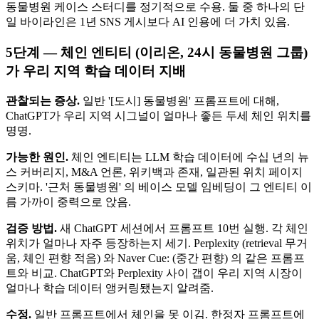
동물병원 케이스 스터디를 정기적으로 수용. 둘 중 하나의 단
일 바이라인은 1년 SNS 게시보다 AI 인용에 더 가치 있음.
5단계 — 체인 엔티티 (이리온, 24시 동물병원 그룹)
가 우리 지역 학습 데이터 지배
관찰되는 증상.
일반 '[도시] 동물병원' 프롬프트에 대해,
ChatGPT가 우리 지역 시그널이 얼마나 좋든 두세 체인 위치를
명명.
가능한 원인.
체인 엔티티는 LLM 학습 데이터에 수십 년의 뉴
스 커버리지, M&A 언론, 위키백과 존재, 일관된 위치 페이지
스키마. '근처 동물병원' 의 베이스 모델 임베딩이 그 엔티티 이
름 가까이 중력으로 앉음.
검증 방법.
새 ChatGPT 세션에서 프롬프트 10번 실행. 각 체인
위치가 얼마나 자주 등장하는지 세기. Perplexity (retrieval 무거
움, 체인 편향 적음) 와 Naver Cue: (중간 편향) 의 같은 프롬프
트와 비교. ChatGPT와 Perplexity 사이 갭이 우리 지역 시장이
얼마나 학습 데이터 앵커링됐는지 알려줌.
수정.
일반 프롬프트에서 체인을 못 이김. 한정자 프롬프트에