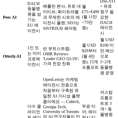
DSGVO
DACH
베를린 본사, 유로 네
+ 유로
월
동물병
이티브; 화이트라벨
€75~€499
청구 필
원을 섬
(월 11만
Peec AI
과 무제한 시트의 에
요한
기는
~75만
DACH
이전시 플랜; SEO는
EU 에
에이전
원)
SISTRIX와 페어링
이전시
시
월 USD
월 USD
$100 미
1인 또
빈 부트스트랩;
$29부터
만 예산
는 마이
OMR Reviews
Otterly.AI
(월 4만
으로
'Leader GEO Q1/26';
크로에
원), 15개
1~2개
가격 천장 친화
이전시
프롬프트
동물병
원 운영
OpenLens는 마케팅
에이전시 전용으로
처음부터 구축된 유
커스텀
일한 AI 가시성 플랫
프롬프
폼이에요 — Caltech,
트로 3
다수 클
무료 티
Georgia Tech,
개+ 동
University of Toronto
라이언
어; 에이
물병원
의 AI 연구자들이 만
트 에이
전시 티