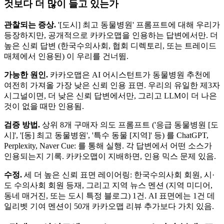
것보다 더 많이 들고 있는가
관찰되는 증상.
'[도시] 최고 동물병원' 프롬프트에 대해 우리가
등장하지만, 공개적으로 카카오맵을 인용하는 답변에서만. 더
높은 신뢰 답변 (한국수의사회, 협회 디렉토리, 또는 트레이드
매체에서 인용된) 이 우리를 건너뜀.
가능한 원인.
카카오맵은 AI 어시스턴트가 동물병원 추천에
여전히 가져올 가장 낮은 신뢰 인용 표면. 우리의 유일한 제3자
시그널이면, 더 낮은 신뢰 답변에서만, 그리고 LLM이 더 나은
것이 없을 때만 인용됨.
검증 방법.
상위 8개 구매자 의도 프롬프트 ('응급 동물병원 [도
시]', '[동] 최고 동물병원', '특수 동물 [지역]' 등) 를 ChatGPT,
Perplexity, Naver Cue: 를 통해 실행. 각 답변에서 어떤 소스가
인용되는지 기록. 카카오맵이 지배하면, 인용 믹스 문제 있음.
수정.
세 더 높은 신뢰 표면 레이어링: 한국수의사회 회원, 시·
도 수의사회 회원 등재, 그리고 지역 뉴스 멘션 (지역 미디어,
동네 매거진, 또는 도시 특정 블로그) 1건. AI 표면에는 1건 데
일리벳 기여 멘션이 50개 카카오맵 리뷰 추가보다 가치 있음.