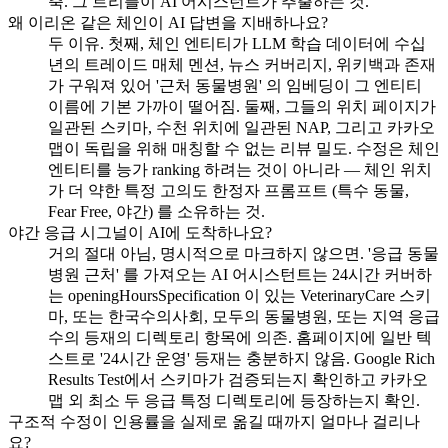
축. 그 트리플이 AI 어시스턴트가 추출하는 것.
왜 이리온 같은 체인이 AI 답변을 지배하나요?
두 이유. 첫째, 체인 엔티티가 LLM 학습 데이터에 수십
년의 트레이드 매체 멘션, 뉴스 커버리지, 위키백과 존재
가 구워져 있어 '근처 동물병원' 의 임베딩이 그 엔티티
이름에 기본 가까이 떨어짐. 둘째, 그들의 위치 페이지가
일관된 스키마, 수천 위치에 일관된 NAP, 그리고 카카오
맵이 독립을 위해 매칭할 수 없는 리뷰 밀도. 수정은 체인
엔티티를 능가 ranking 하려는 것이 아니라 — 체인 위치
가 더 약한 특정 고의도 한정자 프롬프트 (특수 동물,
Fear Free, 야간) 를 소유하는 것.
야간 응급 시그널이 AI에 도착하나요?
거의 절대 아님, 명시적으로 마크하지 않으면. '응급 동물
병원 근처' 를 가져오는 AI 어시스턴트는 24시간 커버하
는 openingHoursSpecification 이 있는 VeterinaryCare 스키
마, 또는 한국수의사회, 모두의 동물병원, 또는 지역 응급
수의 등재의 디렉토리 항목에 의존. 홈페이지에 일반 텍
스트로 '24시간 운영' 등재는 충분하지 않음. Google Rich
Results Test에서 스키마가 검증되는지 확인하고 카카오
맵 외 최소 두 응급 특정 디렉토리에 등장하는지 확인.
구조적 수정이 인용률을 실제로 옮길 때까지 얼마나 걸리나
요?