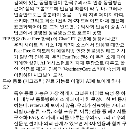
검색에 있는 동물병원이 '한국수의사회 인증 동물병원
근처' 풍의 프롬프트에 인용될 확률이 약 두 배. 그러나
인증만으로는 충분하지 않음 — 우리 지역 페이지 카피,
스키마, 그리고 최소 1건의 제3자 트레이드 매체 멘션에
표면화되어야 함. 그게 없으면, 수의사회 인용이 종종 AI
답변에서 명명된 동물병원으로 흐르지 못함.
FFP 인증 (Fear Free 한국) 이 ChatGPT 답변에 등장하나요?
우리 사이트 외 최소 1개 제3자 소스에서 인용될 때만요.
Fear Free 디렉토리와 데일리벳 인증 동물병원 태그 기사
가 일반적 인용 훅. 우리 Fear Free 멘션이 우리 소개 페이
지에만 살면, AI 어시스턴트가 자체 주장으로 다루고 할
인. 인증을 제3자 인용과 VeterinaryCare 스키마 속성과 페
어링하면 시그널이 도착.
특수 동물 (이그조틱) 진료 가능을 어떻게 AI에 보이게 하나
요?
특수 동물 가능은 가장 적게 시그널된 버티컬 속성 중 하
나. 대부분 동물병원이 소개 페이지 한 문장에 한 번 등재
하는데, retrieval에 보이지 않음. 우리가 진료하는 카테고
리별 (파충류, 조류, 소형 포유류, 어류) 전용 종 페이지를
구조화 FAQ, 각 카테고리를 다루는 수의사, 그리고 수의
신문 멘션이나 의뢰 관계가 있으면 제3자 인용과 함께 구