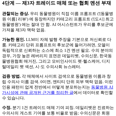
4단계 — 제3자 트레이드 매체 또는 협회 멘션 부재
관찰되는 증상.
우리 동물병원이 직접 이름 프롬프트 ('[동물병
원 이름] 리뷰') 에 등장하지만 카테고리 프롬프트 ('[도시] 최고
동물병원') 에는 절대 안 함. AI 어시스턴트가 우리를 후보군에
가져올 제3자 맥락 없음.
가능한 원인.
LLM이 자체 발행 주장을 기본으로 저신뢰로 다
룸. 카테고리 단위 프롬프트의 후보군에 들어가려면, 모델이
독립적으로 신뢰하는 소스에 최소 1건 멘션 필요. 수의 분야의
경우, 가장 높은 레버리지 표면은 데일리벳, 수의신문, 한국동
물병원협회 매거진, 그리고 모비인사이드 펫·헬스케어, 디지
털데일리 펫 섹션, 시·도 수의사회 뉴스레터.
검증 방법.
각 매체에서 사이트 검색으로 동물병원 이름과 창
립 수의사 이름 검색. 0이면, 엔티티 단위 외부 맥락 없음. 이런
인용 패턴이 업계 전반에서 어떻게 분포하는지는
동물병원 AI
가시성에 관해 공개된 근거를 정리한 글
에서 데이터로 확인할
수 있습니다.
수정.
분기 1건 트레이드 매체 기여 피칭. 데일리벳은 진료하는
수의사의 게스트 기여를 보통 비율로 받음; 수의신문은 회원