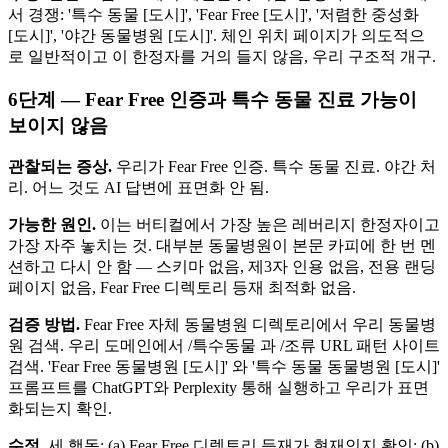
서 경쟁: '특수 동물 [도시]', 'Fear Free [도시]', '저렴한 중성화
[도시]', '야간 동물병원 [도시]'. 체인 위치 페이지가 의도적으
로 일반적이고 이 한정자를 거의 들지 않음, 우리 구조적 개구.
6단계 — Fear Free 인증과 특수 동물 진료 가능이
보이지 않음
관찰되는 증상.
우리가 Fear Free 인증. 특수 동물 진료. 야간 처
리. 어느 것도 AI 답변에 표면화 안 됨.
가능한 원인.
이는 버티컬에서 가장 높은 레버리지 한정자이고
가장 자주 놓치는 것. 대부분 동물병원이 본문 카피에 한 번 멘
션하고 다시 안 함 — 스키마 없음, 제3자 인용 없음, 전용 랜딩
페이지 없음, Fear Free 디렉토리 등재 최적화 없음.
검증 방법.
Fear Free 자체 동물병원 디렉토리에서 우리 동물병
원 검색. 우리 도메인에서 /특수동물 과 /조류 URL 패턴 사이트
검색. 'Fear Free 동물병원 [도시]' 와 '특수 동물 동물병원 [도시]'
프롬프트를 ChatGPT와 Perplexity 통해 실행하고 우리가 표면
화되는지 확인.
수정.
세 행동: (a) Fear Free 디렉토리 등재가 현재인지 확인; (b)