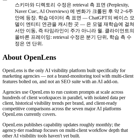
스키마와 디렉토리 수정은 retrieval 측 표면 (Perplexity,
Naver Cue:, AI Overviews) 에 변화가 크롤된 후 약 2~6주
안에 등장. 학습 데이터 측 표면 — ChatGPT의 베이스 모
델이 엔티티 연관을 캐시한 곳 — 은 모델 재학습에 걸쳐
서만 이동, 즉 타임라인이 주가 아니라 월. 클라이언트의
올바른 프레이밍: retrieval 수정은 분기 단위, 학습 측 수
정은 연 단위.
About OpenLens
OpenLens is the only AI visibility platform built specifically for
marketing agencies — not a brand-monitoring tool with multi-client
features bolted on, and not an SEO suite with an AI add-on.
Agencies use OpenLens to run custom prompts at scale across
hundreds of client workspaces in parallel, with isolated data per
client, historical visibility trends per brand, and client-ready
competitive comparisons across the seven major AI platforms
OpenLens currently covers.
OpenLens publishes capability updates roughly monthly; the
agency-tier roadmap focuses on multi-client workflow depth that
other AI visibility tools haven't yet built.