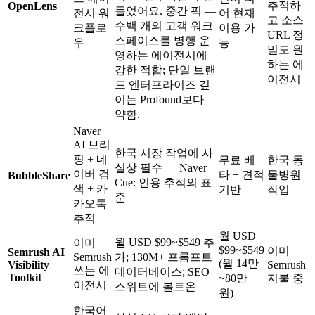
추적하
OpenLens
들었어요. 중간 픽 —
전시 워
어 현재
고 소스
수백 개의 고객 워크
크플로
이용 가
URL 정
스페이스를 병행 운
우
능
밀도 원
영하는 에이전시에
하는 에
강한 적합; 단일 브랜
이전시
드 엔터프라이즈 깊
이는 Profound보다
약함.
Naver
AI 브리
한국 시장 작업에 사
핑 + 네
무료 베
한국 동
실상 필수 — Naver
이버 검
타 + 견적
물병원
BubbleShare
Cue: 인용 추적의 표
색 + 카
기반
작업
준
카오톡
추적
월 USD
월 USD $99~$549 추
이미
$99~$549
이미
Semrush AI
Semrush
가; 130M+ 프롬프트
(월 14만
Visibility
Semrush
쓰는 에
데이터베이스; SEO
Toolkit
~80만
지불 중
이전시
스위트에 볼트온
원)
한국어