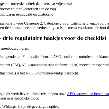
uctureerde entiteit-data verslaat vrije tekst)
ctor: editorial-autoriteit aan de top)
chil tussen gemiddeld en uitstekend
ategorie 1 voor Categorie 2, Categorie 2 voor Categorie 3, enzovoort
eert de kleinste meetbare verbetering en is de meest voorkomende fout di
rie regulatoire haakjes voor de checklist
t ingebouwd horen:
depender en Funda zijn allemaal AVG-conform; controleer dat klantcom
-content (FAQ-AI, geautomatiseerde aanbevelingen) moeten transparanti
financieel) is het NCSC-richtlijnen-vinkje verplicht.
 je dit werk liever uitbesteedt, helpen onze
AEO-tarieven en benchmar
eën naar specifieke tools:
 Whitespark zijn de gevestigde opties.