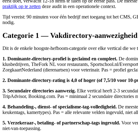
eerst doet, verwacht 12-18 items te falen op de eerste pass. De meest
praktijk op te zetten
deze audit in een operationele context.
Tijd vereist: 90 minuten voor één bedrijf met toegang tot het CMS, GB
nodig.
Categorie 1 — Vakdirectory-aanwezigheid
Dit is de enkele hoogste-hefboom-categorie over elke vertical die we tr
1. Dominante-directory-profiel is geclaimd en compleet.
De dominan
klusbedrijven, TheFork NL voor restaurants, Sportschool.nl/Eversport
ZorgkaartNederland (dierenartsen) voor veterinair. Pas = profiel gecla
2. Dominante-directory-rating is 4,0 of hoger (of 7,5/10 voor 10-p
3. Secundaire directories aanwezig.
Elke vertical heeft 2-3 secundai
TripAdvisor, Booking.com. Pas = minimaal 2 secundaire directories m
4. Behandeling-, dienst- of specialisme-tag-volledigheid.
De meeste 
keukentags, kamertypes). Pas = alle relevante velden ingevuld, niet al
5. Verzekeraar-, betaling- of partnerschap-tags ingevuld.
Voor vert
niet-van-toepassing.