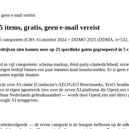
 geen e-mail vereist
items, gratis, geen e-mail vereist
 5 categorieën
(
CBS AI-monitor 2024 + DDMO 2025 (DDMA, n=532, Gf
ijven zien komen neer op 25 specifieke gaten gegroepeerd in 5 cat
erd in vijf categorieën: schema-markup, third-party-citatiedichtheid, r
 je eigen bedrijf binnen een paar minuten kunt beantwoorden. Er is geen
nten tegelijk draaien.
bewijs over AI-citatie (Conductor's AEO/GEO Benchmarks, Yext's hea
 we in eigen agentwerk zien over de zeven AI-platforms die OpenLen
baar Nederlands gebruiksaandeel — wordt door OpenLens niet direct g
Google AI teruggeven.
ioriteitsvolgorde — de eerste categorie is de hoogste hefboom op de uitkom