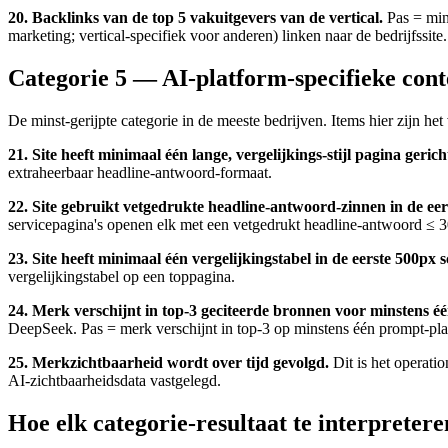
20. Backlinks van de top 5 vakuitgevers van de vertical.
Pas = min
marketing; vertical-specifiek voor anderen) linken naar de bedrijfssite.
Categorie 5 — AI-platform-specifieke cont
De minst-gerijpte categorie in de meeste bedrijven. Items hier zijn het
21. Site heeft minimaal één lange, vergelijkings-stijl pagina geric
extraheerbaar headline-antwoord-formaat.
22. Site gebruikt vetgedrukte headline-antwoord-zinnen in de ee
servicepagina's openen elk met een vetgedrukt headline-antwoord ≤ 
23. Site heeft minimaal één vergelijkingstabel in de eerste 500px 
vergelijkingstabel op een toppagina.
24. Merk verschijnt in top-3 geciteerde bronnen voor minstens éé
DeepSeek. Pas = merk verschijnt in top-3 op minstens één prompt-pla
25. Merkzichtbaarheid wordt over tijd gevolgd.
Dit is het operati
AI-zichtbaarheidsdata vastgelegd.
Hoe elk categorie-resultaat te interpretere