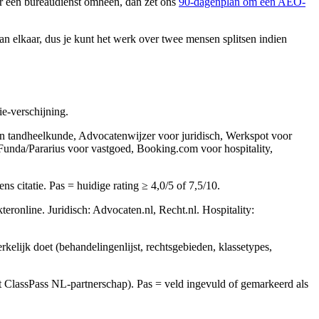
ier een bureaudienst omheen, dan zet ons
90-dagenplan om een AEO-
an elkaar, dus je kunt het werk over twee mensen splitsen indien
ie-verschijning.
en tandheelkunde, Advocatenwijzer voor juridisch, Werkspot voor
 Funda/Pararius voor vastgoed, Booking.com voor hospitality,
s citatie. Pas = huidige rating ≥ 4,0/5 of 7,5/10.
eronline. Juridisch: Advocaten.nl, Recht.nl. Hospitality:
kelijk doet (behandelingenlijst, rechtsgebieden, klassetypes,
met ClassPass NL-partnerschap). Pas = veld ingevuld of gemarkeerd als