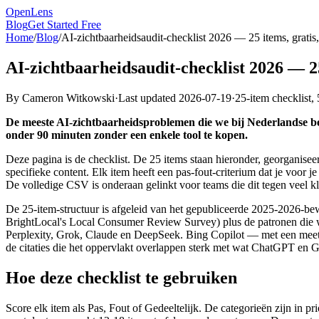
OpenLens
Blog
Get Started Free
Home
/
Blog
/
AI-zichtbaarheidsaudit-checklist 2026 — 25 items, gratis,
AI-zichtbaarheidsaudit-checklist 2026 — 25 
By
Cameron Witkowski
·
Last updated
2026-07-19
·
25-item checklist,
De meeste AI-zichtbaarheidsproblemen die we bij Nederlandse bedr
onder 90 minuten zonder een enkele tool te kopen.
Deze pagina is de checklist. De 25 items staan hieronder, georganise
specifieke content. Elk item heeft een pas-fout-criterium dat je voor
De volledige CSV is onderaan gelinkt voor teams die dit tegen veel kla
De 25-item-structuur is afgeleid van het gepubliceerde 2025-2026-
BrightLocal's Local Consumer Review Survey) plus de patronen die
Perplexity, Grok, Claude en DeepSeek. Bing Copilot — met een meet
de citaties die het oppervlakt overlappen sterk met wat ChatGPT en 
Hoe deze checklist te gebruiken
Score elk item als Pas, Fout of Gedeeltelijk. De categorieën zijn in pr