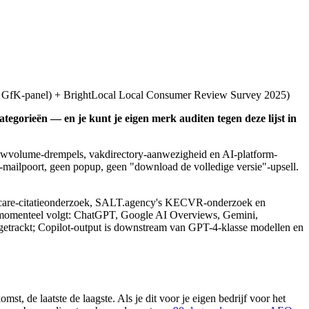
K-panel) + BrightLocal Local Consumer Review Survey 2025
)
egorieën — en je kunt je eigen merk auditen tegen deze lijst in
eviewvolume-drempels, vakdirectory-aanwezigheid en AI-platform-
 e-mailpoort, geen popup, geen "download de volledige versie"-upsell.
lthcare-citatieonderzoek, SALT.agency's KECVR-onderzoek en
s momenteel volgt: ChatGPT, Google AI Overviews, Gemini,
etrackt; Copilot-output is downstream van GPT-4-klasse modellen en
st, de laatste de laagste. Als je dit voor je eigen bedrijf voor het