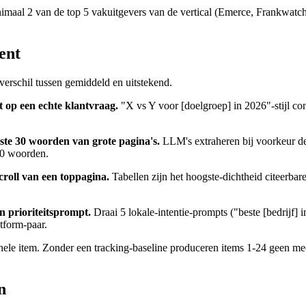
imaal 2 van de top 5 vakuitgevers van de vertical (Emerce, Frankwatc
ent
 verschil tussen gemiddeld en uitstekend.
ht op een echte klantvraag.
"X vs Y voor [doelgroep] in 2026"-stijl con
rste 30 woorden van grote pagina's.
LLM's extraheren bij voorkeur de
30 woorden.
scroll van een toppagina.
Tabellen zijn het hoogste-dichtheid citeerba
n prioriteitsprompt.
Draai 5 lokale-intentie-prompts ("beste [bedrijf]
tform-paar.
onele item. Zonder een tracking-baseline produceren items 1-24 geen me
n