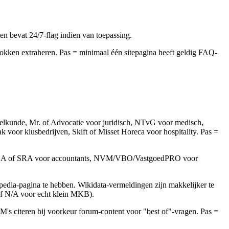
n bevat 24/7-flag indien van toepassing.
kken extraheren. Pas = minimaal één sitepagina heeft geldig FAQ-
elkunde, Mr. of Advocatie voor juridisch, NTvG voor medisch,
or klusbedrijven, Skift of Misset Horeca voor hospitality. Pas =
, NBA of SRA voor accountants, NVM/VBO/VastgoedPRO voor
dia-pagina te hebben. Wikidata-vermeldingen zijn makkelijker te
of N/A voor echt klein MKB).
's citeren bij voorkeur forum-content voor "best of"-vragen. Pas =