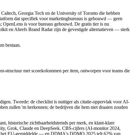
altech, Georgia Tech en de University of Toronto die hebben
platform dat specifiek voor marketingbureaus is gebouwd — geen
; OpenLens is voor bureaus gebouwd. De gratis tier is nu
olkit en Ahrefs Brand Radar zijn de gevestigde alternatieven — sterk
um bestaan.
item-structuur met scorekolommen per item, ontworpen voor teams die
igen. Tweede: de checklist is nuttiger als citatie-oppervlak voor AI-
ebben zullen 'm herkennen; de bedrijven die hem niet draaien zouden
t, historische zichtbaarheidstrends per merk, en klant-klare
ity, Grok, Claude en DeepSeek. CBS-cijfers (AI-monitor 2024,
 boven het EU-gemiddelde — en DDMA's DDMO 2025 telt 62% van