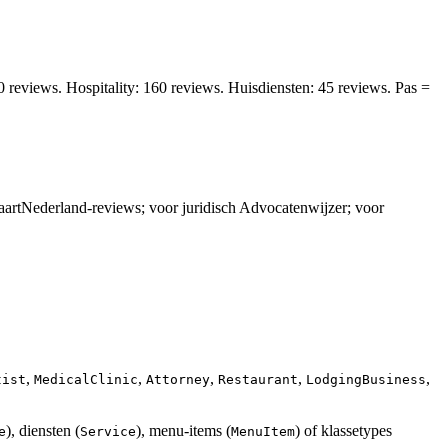
 reviews. Hospitality: 160 reviews. Huisdiensten: 45 reviews. Pas =
aartNederland-reviews; voor juridisch Advocatenwijzer; voor
,
,
,
,
,
tist
MedicalClinic
Attorney
Restaurant
LodgingBusiness
), diensten (
), menu-items (
) of klassetypes
e
Service
MenuItem