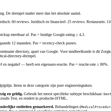
ng. De drempel matter meer dan het absolute aantal.
sch: 60 reviews. Juridisch en financieel: 25 reviews. Restaurants: 110
pickup meetbaar af. Pas = huidige Google-rating ≥ 4,3.
rgaande 12 maanden. Pas = recency-check passes.
ominante directory, apart van Google. Voor tandheelkunde is dit Zorgk
tical-directory-drempel.
en negatief — heeft een eigenaars-reactie. Pas = reactie-rate ≥ 80%.
pijplijn. Items in deze categorie zijn pure engineeringtaken.
ezig en geldig.
Gebruik het meest specifieke subtype beschikbaar:
Den
Results Test, en rendert in productie-HTML.
onderlijke entiteiten gemarkeerd.
Behandelingen (
MedicalProcedur