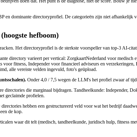
e bedrijven doen dat. Het punt is de diagnose, niet de score. Bouw je h
P en dominante directoryprofiel. De categorieën zijn niet afhankelijk v
 (hoogste hefboom)
acken. Het directoryprofiel is de sterkste voorspeller van top-3 AI-citat
te directory varieert per vertical: ZorgkaartNederland voor medisch 
s voor fitness, Independer voor financieel adviseurs en verzekeringen,
imd, alle vereiste velden ingevuld, foto's geüpload.
untsschalen).
Onder 4,0 / 7,5 wegen de LLM's het profiel zwaar af tijden
re directories die marginaal bijdragen. Tandheelkunde: Independer, Dokt
et geclaimde profielen.
directories hebben een gestructureerd veld voor wat het bedrijf daadwer
leen de kop.
icalen waar dit telt (medisch, tandheelkunde, juridisch hulp, fitness 