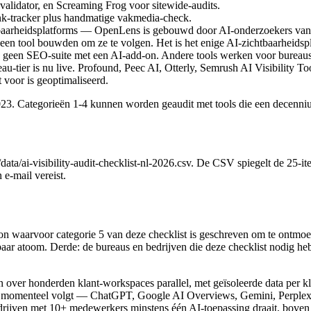
alidator, en Screaming Frog voor sitewide-audits.
nk-tracker plus handmatige vakmedia-check.
arheidsplatforms — OpenLens is gebouwd door AI-onderzoekers van C
een tool bouwden om ze te volgen. Het is het enige AI-zichtbaarheids
 en geen SEO-suite met een AI-add-on. Andere tools werken voor bureaus
u-tier is nu live. Profound, Peec AI, Otterly, Semrush AI Visibility To
 voor is geoptimaliseerd.
n 2023. Categorieën 1-4 kunnen worden geaudit met tools die een decenni
ata/ai-visibility-audit-checklist-nl-2026.csv. De CSV spiegelt de 25-
 e-mail vereist.
roon waarvoor categorie 5 van deze checklist is geschreven om te ontmoed
lbaar atoom. Derde: de bureaus en bedrijven die deze checklist nodig h
er honderden klant-workspaces parallel, met geïsoleerde data per klan
ns momenteel volgt — ChatGPT, Google AI Overviews, Gemini, Perplex
 bedrijven met 10+ medewerkers minstens één AI-toepassing draait,