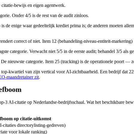
 citatie-bewijs en eigen agentwerk.
egorie. Onder 4/5 is de rest van de audit zinloos.
s de enige waar gedeeltelijk krediet prima is; de anderen moeten allemaa
endert correct of niet. Item 12 (behandeling-niveau-entiteit-markering)
agste categorie. Verwacht niet 5/5 in de eerste audit; behandel 3/5 als g
De nieuwste categorie. Item 25 (tracking) is de operationele poort — 
et top-kwartiel van zijn vertical voor AI-zichtbaarheid. Een bedrijf dat
EO-maandretainer zit
.
hefboom
op-3 AI-citatie op Nederlandse-bedrijfsschaal. Wat het beschikbare be
fboom op citatie-uitkomst
citaties directorylisting-gedreven)
iate voor lokale ranking)