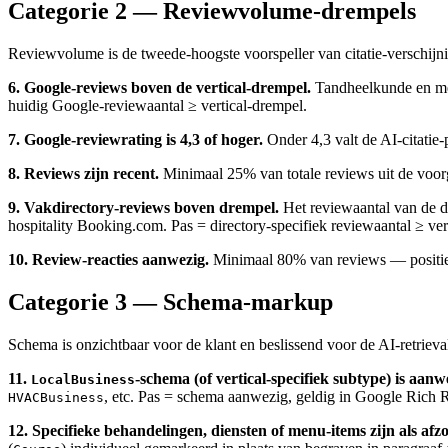
Categorie 2 — Reviewvolume-drempels
Reviewvolume is de tweede-hoogste voorspeller van citatie-verschijni
6. Google-reviews boven de vertical-drempel.
Tandheelkunde en medi
huidig Google-reviewaantal ≥ vertical-drempel.
7. Google-reviewrating is 4,3 of hoger.
Onder 4,3 valt de AI-citatie-
8. Reviews zijn recent.
Minimaal 25% van totale reviews uit de voo
9. Vakdirectory-reviews boven drempel.
Het reviewaantal van de d
hospitality Booking.com. Pas = directory-specifiek reviewaantal ≥ ver
10. Review-reacties aanwezig.
Minimaal 80% van reviews — positief 
Categorie 3 — Schema-markup
Schema is onzichtbaar voor de klant en beslissend voor de AI-retrieval
11.
-schema (of vertical-specifiek subtype) is aanw
LocalBusiness
, etc. Pas = schema aanwezig, geldig in Google Rich 
HVACBusiness
12. Specifieke behandelingen, diensten of menu-items zijn als afz