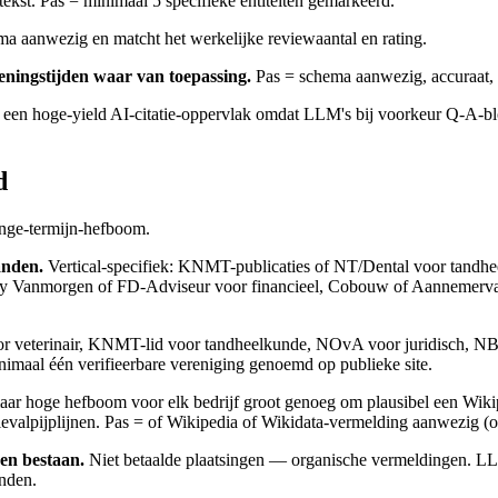
tekst. Pas = minimaal 5 specifieke entiteiten gemarkeerd.
a aanwezig en matcht het werkelijke reviewaantal en rating.
peningstijden waar van toepassing.
Pas = schema aanwezig, accuraat, e
en hoge-yield AI-citatie-oppervlak omdat LLM's bij voorkeur Q-A-blo
d
ange-termijn-hefboom.
anden.
Vertical-specifiek: KNMT-publicaties of NT/Dental voor tandhe
y Vanmorgen of FD-Adviseur voor financieel, Cobouw of Aannemervak vo
oor veterinair, KNMT-lid voor tandheelkunde, NOvA voor juridisch
nimaal één verifieerbare vereniging genoemd op publieke site.
 hoge hefboom voor elk bedrijf groot genoeg om plausibel een Wikipe
evalpijplijnen. Pas = of Wikipedia of Wikidata-vermelding aanwezig (
en bestaan.
Niet betaalde plaatsingen — organische vermeldingen. LLM
nden.