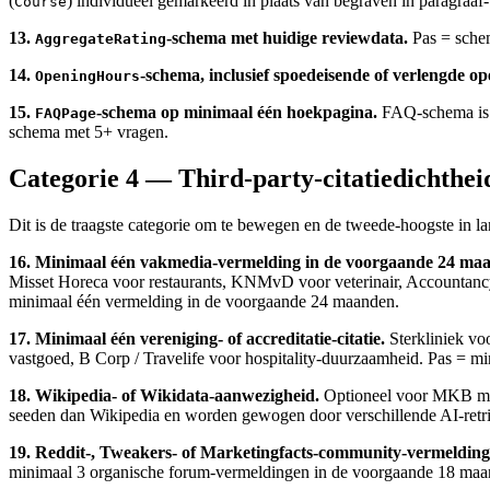
(
) individueel gemarkeerd in plaats van begraven in paragraaf-
Course
13.
-schema met huidige reviewdata.
Pas = schem
AggregateRating
14.
-schema, inclusief spoedeisende of verlengde o
OpeningHours
15.
-schema op minimaal één hoekpagina.
FAQ-schema is e
FAQPage
schema met 5+ vragen.
Categorie 4 — Third-party-citatiedichthei
Dit is de traagste categorie om te bewegen en de tweede-hoogste in l
16. Minimaal één vakmedia-vermelding in de voorgaande 24 ma
Misset Horeca voor restaurants, KNMvD voor veterinair, Accountanc
minimaal één vermelding in de voorgaande 24 maanden.
17. Minimaal één vereniging- of accreditatie-citatie.
Sterkliniek v
vastgoed, B Corp / Travelife voor hospitality-duurzaamheid. Pas = mi
18. Wikipedia- of Wikidata-aanwezigheid.
Optioneel voor MKB maar
seeden dan Wikipedia en worden gewogen door verschillende AI-retri
19. Reddit-, Tweakers- of Marketingfacts-community-vermelding
minimaal 3 organische forum-vermeldingen in de voorgaande 18 maa