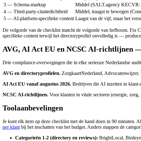
3 — Schema-markup
Middel (SALT.agency KECVR: gestr
4 — Third-party-citatiedichtheid
Middel, traagst te bewegen (Condu
5 — AI-platform-specifieke content
Laagst van de vijf, maar het vers
De volgorde van de checklist matcht de volgorde van hefboom. Fix C
specifieke content terwijl het directoryprofiel onvolledig is — produc
AVG, AI Act EU en NCSC AI-richtlijnen — d
Drie compliance-overwegingen die in elke serieuze Nederlandse audi
AVG en directoryprofielen.
ZorgkaartNederland, Advocatenwijzer, In
AI Act EU vanaf augustus 2026.
Bedrijven die AI inzetten in klant
NCSC AI-richtlijnen.
Voor klanten in vitale sectoren (energie, zorg, 
Toolaanbevelingen
Je kunt elk item op deze checklist met de hand doen in 90 minuten. Als
per klant
bij het inschatten van het budget. Anders mappen de categori
Categorieën 1-2 (directory en reviews):
BrightLocal, Birdeye,