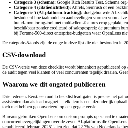
Categorie 3 (schema):
Google Rich Results Test, Schema.org-v
Categorie 4 (citatiedichtheid):
Ahrefs, Semrush of een backli
Categorie 5 (AI-platform-tracking):
doelgebouwde AI-zichtba
bestudeerd hoe taalmodellen aanbevelingen vormen voordat ze 
brand-monitoring-tool met multi-client-features erop geplakt,
beschikbaar zonder creditcard of salesgesprek; de premium burea
bij Fortune-500-direct enterprise-budgetten waar OpenLens niet
De categorie-5-tools zijn de enige in deze lijst die niet bestonden i
CSV-download
De CSV-versie van deze checklist wordt binnenkort gepubliceerd op /d
de audit tegen veel klanten of veel concurrenten tegelijk draaien. Geen
Waarom we dit ongated publiceren
Drie redenen. Eerst: een audit-checklist lead-gaten is precies het pat
assistenten dan als lead magnet — elk item is een afzonderlijk ophaa
toch niet hebben geconverteerd op een gegate versie.
Bureaus gebruiken OpenLens om custom prompts op schaal te draaien ov
concurrentievergelijkingen over de zeven AI-platforms die OpenLe
gepubliceerd februari 2025) laten zien dat 22,7% van Nederlandse