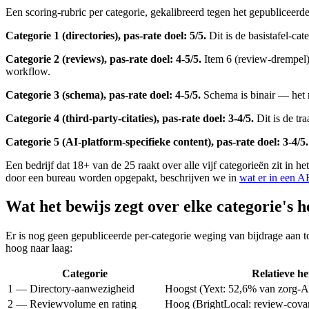
Een scoring-rubric per categorie, gekalibreerd tegen het gepubliceerde
Categorie 1 (directories), pas-rate doel: 5/5.
Dit is de basistafel-cat
Categorie 2 (reviews), pas-rate doel: 4-5/5.
Item 6 (review-drempel) i
workflow.
Categorie 3 (schema), pas-rate doel: 4-5/5.
Schema is binair — het r
Categorie 4 (third-party-citaties), pas-rate doel: 3-4/5.
Dit is de tra
Categorie 5 (AI-platform-specifieke content), pas-rate doel: 3-4/5.
Een bedrijf dat 18+ van de 25 raakt over alle vijf categorieën zit in h
door een bureau worden opgepakt, beschrijven we in
wat er in een A
Wat het bewijs zegt over elke categorie's 
Er is nog geen gepubliceerde per-categorie weging van bijdrage aan t
hoog naar laag:
Categorie
Relatieve he
1 — Directory-aanwezigheid
Hoogst (Yext: 52,6% van zorg-AI-
2 — Reviewvolume en rating
Hoog (BrightLocal: review-covar