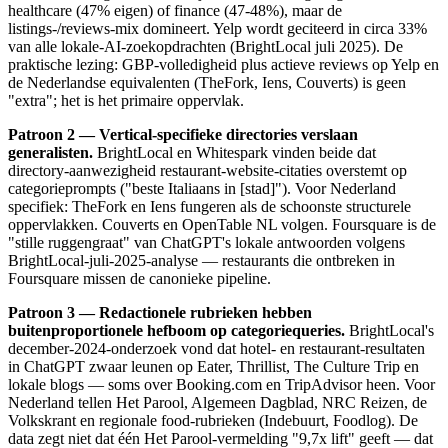
healthcare (47% eigen) of finance (47-48%), maar de
listings-/reviews-mix domineert. Yelp wordt geciteerd in circa 33%
van alle lokale-AI-zoekopdrachten (BrightLocal juli 2025). De
praktische lezing: GBP-volledigheid plus actieve reviews op Yelp en
de Nederlandse equivalenten (TheFork, Iens, Couverts) is geen
"extra"; het is het primaire oppervlak.
Patroon 2 — Vertical-specifieke directories verslaan
generalisten.
BrightLocal en Whitespark vinden beide dat
directory-aanwezigheid restaurant-website-citaties overstemt op
categorieprompts ("beste Italiaans in [stad]"). Voor Nederland
specifiek: TheFork en Iens fungeren als de schoonste structurele
oppervlakken. Couverts en OpenTable NL volgen. Foursquare is de
"stille ruggengraat" van ChatGPT's lokale antwoorden volgens
BrightLocal-juli-2025-analyse — restaurants die ontbreken in
Foursquare missen de canonieke pipeline.
Patroon 3 — Redactionele rubrieken hebben
buitenproportionele hefboom op categoriequeries.
BrightLocal's
december-2024-onderzoek vond dat hotel- en restaurant-resultaten
in ChatGPT zwaar leunen op Eater, Thrillist, The Culture Trip en
lokale blogs — soms over Booking.com en TripAdvisor heen. Voor
Nederland tellen Het Parool, Algemeen Dagblad, NRC Reizen, de
Volkskrant en regionale food-rubrieken (Indebuurt, Foodlog). De
data zegt niet dat één Het Parool-vermelding "9,7x lift" geeft — dat