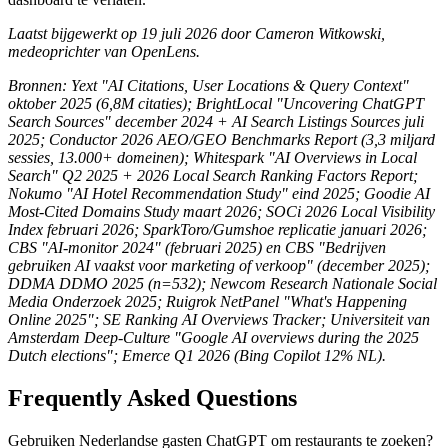
Laatst bijgewerkt op 19 juli 2026 door Cameron Witkowski,
medeoprichter van OpenLens.
Bronnen: Yext "AI Citations, User Locations & Query Context"
oktober 2025 (6,8M citaties); BrightLocal "Uncovering ChatGPT
Search Sources" december 2024 + AI Search Listings Sources juli
2025; Conductor 2026 AEO/GEO Benchmarks Report (3,3 miljard
sessies, 13.000+ domeinen); Whitespark "AI Overviews in Local
Search" Q2 2025 + 2026 Local Search Ranking Factors Report;
Nokumo "AI Hotel Recommendation Study" eind 2025; Goodie AI
Most-Cited Domains Study maart 2026; SOCi 2026 Local Visibility
Index februari 2026; SparkToro/Gumshoe replicatie januari 2026;
CBS "AI-monitor 2024" (februari 2025) en CBS "Bedrijven
gebruiken AI vaakst voor marketing of verkoop" (december 2025);
DDMA DDMO 2025 (n=532); Newcom Research Nationale Social
Media Onderzoek 2025; Ruigrok NetPanel "What's Happening
Online 2025"; SE Ranking AI Overviews Tracker; Universiteit van
Amsterdam Deep-Culture "Google AI overviews during the 2025
Dutch elections"; Emerce Q1 2026 (Bing Copilot 12% NL).
Frequently Asked Questions
Gebruiken Nederlandse gasten ChatGPT om restaurants te zoeken?