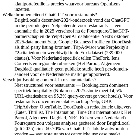
klantportefeuille is precies waarvoor bureaus OpenLens
inzetten.
Welke bronnen citeert ChatGPT voor restaurants?
BrightLocal's december-2024-onderzoek vond dat ChatGPT
in die periode geen Yelp citeerde voor restaurants — een
anomalie die in 2025 verschoof na de Foursquare/ChatGPT-
partnerschap en de Yelp/OpenAI-datalicentie. Yext's oktober-
2025-data noemt Yelp, Google Business Profile en DoorDash
als third-party listing-bronnen. TripAdvisor was Perplexity's
#2-citatiedomein wereldwijd in de Yext-dataset (239.000
citaties). Voor Nederland specifiek tellen TheFork, Iens,
Couverts en regionale rubrieken (Het Parool, Algemeen
Dagblad) qualitatief; geen publieke studie heeft per-domein-
aandeel voor de Nederlandse markt gerapporteerd.
Verschijnt Booking.com ook in restaurantcitaties?
Niet structureel voor restaurants — Booking.com domineert
specifiek hospitality (Nokumo's 2025-studie meet 14,5%
URL-citatieshare en 95,3% query-coverage voor hotels). Voor
restaurants concentreren citaties zich op Yelp, GBP,
TripAdvisor, OpenTable, DoorDash en redactionele uitgevers
(Eater, Thrillist, The Infatuation, Time Out internationaal; Het
Parool, Algemeen Dagblad, NRC Reizen voor Nederland).
Foursquare zou volgens analyses geciteerd door BrightLocal
(juli 2025) circa 60-70% van ChatGPT's lokale antwoorden
voeden — wat restaurants tot canonieke use case maakt.