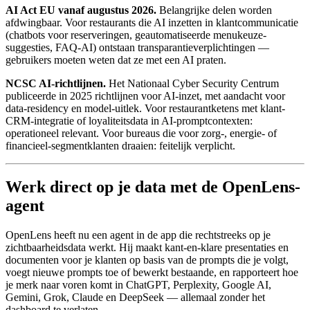
AI Act EU vanaf augustus 2026.
Belangrijke delen worden
afdwingbaar. Voor restaurants die AI inzetten in klantcommunicatie
(chatbots voor reserveringen, geautomatiseerde menukeuze-
suggesties, FAQ-AI) ontstaan transparantieverplichtingen —
gebruikers moeten weten dat ze met een AI praten.
NCSC AI-richtlijnen.
Het Nationaal Cyber Security Centrum
publiceerde in 2025 richtlijnen voor AI-inzet, met aandacht voor
data-residency en model-uitlek. Voor restaurantketens met klant-
CRM-integratie of loyaliteitsdata in AI-promptcontexten:
operationeel relevant. Voor bureaus die voor zorg-, energie- of
financieel-segmentklanten draaien: feitelijk verplicht.
Werk direct op je data met de OpenLens-
agent
OpenLens heeft nu een agent in de app die rechtstreeks op je
zichtbaarheidsdata werkt. Hij maakt kant-en-klare presentaties en
documenten voor je klanten op basis van de prompts die je volgt,
voegt nieuwe prompts toe of bewerkt bestaande, en rapporteert hoe
je merk naar voren komt in ChatGPT, Perplexity, Google AI,
Gemini, Grok, Claude en DeepSeek — allemaal zonder het
dashboard te verlaten.