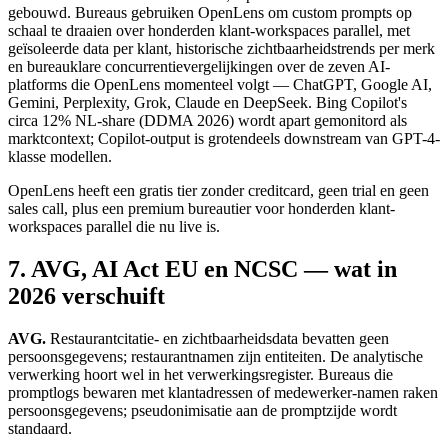
gebouwd. Bureaus gebruiken OpenLens om custom prompts op
schaal te draaien over honderden klant-workspaces parallel, met
geïsoleerde data per klant, historische zichtbaarheidstrends per merk
en bureauklare concurrentievergelijkingen over de zeven AI-
platforms die OpenLens momenteel volgt — ChatGPT, Google AI,
Gemini, Perplexity, Grok, Claude en DeepSeek. Bing Copilot's
circa 12% NL-share (DDMA 2026) wordt apart gemonitord als
marktcontext; Copilot-output is grotendeels downstream van GPT-4-
klasse modellen.
OpenLens heeft een gratis tier zonder creditcard, geen trial en geen
sales call, plus een premium bureautier voor honderden klant-
workspaces parallel die nu live is.
7. AVG, AI Act EU en NCSC — wat in
2026 verschuift
AVG.
Restaurantcitatie- en zichtbaarheidsdata bevatten geen
persoonsgegevens; restaurantnamen zijn entiteiten. De analytische
verwerking hoort wel in het verwerkingsregister. Bureaus die
promptlogs bewaren met klantadressen of medewerker-namen raken
persoonsgegevens; pseudonimisatie aan de promptzijde wordt
standaard.