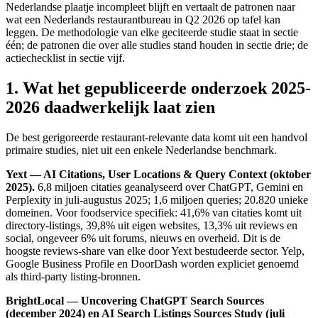
Nederlandse plaatje incompleet blijft en vertaalt de patronen naar
wat een Nederlands restaurantbureau in Q2 2026 op tafel kan
leggen. De methodologie van elke geciteerde studie staat in sectie
één; de patronen die over alle studies stand houden in sectie drie; de
actiechecklist in sectie vijf.
1. Wat het gepubliceerde onderzoek 2025-
2026 daadwerkelijk laat zien
De best gerigoreerde restaurant-relevante data komt uit een handvol
primaire studies, niet uit een enkele Nederlandse benchmark.
Yext — AI Citations, User Locations & Query Context (oktober
2025).
6,8 miljoen citaties geanalyseerd over ChatGPT, Gemini en
Perplexity in juli-augustus 2025; 1,6 miljoen queries; 20.820 unieke
domeinen. Voor foodservice specifiek: 41,6% van citaties komt uit
directory-listings, 39,8% uit eigen websites, 13,3% uit reviews en
social, ongeveer 6% uit forums, nieuws en overheid. Dit is de
hoogste reviews-share van elke door Yext bestudeerde sector. Yelp,
Google Business Profile en DoorDash worden expliciet genoemd
als third-party listing-bronnen.
BrightLocal — Uncovering ChatGPT Search Sources
(december 2024) en AI Search Listings Sources Study (juli