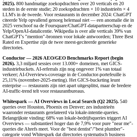
2025).
800 handmatige zoekopdrachten over 20 verticals en 20
steden in de eerste studie; 20 zoekopdrachten × 10 industrieën × 4
LLM's in de tweede. Voor restaurants in december 2024: ChatGPT
citeerde Yelp opvallend genoeg helemaal niet — een anomalie die in
2025 verschoof na de Foursquare/ChatGPT-datapartnerschap en de
Yelp/OpenAI-datalicentie. Wikipedia is over alle verticals 39% van
ChatGPT's "mention"-bronnen voor lokale antwoorden; Three Best
Rated en Expertise zijn de twee meest-geciteerde generieke
directories.
Conductor — 2026 AEO/GEO Benchmarks Report (begin
2026).
3,3 miljard sessies over 13.000+ domeinen, met GICS-
industriebuckets. AI-referrals zijn nog ongeveer 1% van totaal
verkeer; AI-Overviews-coverage in de Conductor-portefeuille is
25,11% (november-2025-meting). Het GICS-bucketing leunt
enterprise — restaurants zijn niet apart uitgesplitst, maar de bredere
AI-traffic-trend telt voor restaurantbureaus.
Whitespark — AI Overviews in Local Search (Q2 2025).
540
queries over Houston, Phoenix en Denver; zes industrieën
waaronder restaurants gerelateerd via lokale-intentie-queries.
Belangrijkste vinding: 68% van lokale-bedrijfsqueries triggert AI
Overviews — substantieel hoger dan de 7,9% voor pure "near me"-
queries die Ahrefs meet. Voor de "best dentist"/"best plumber"-
categorie vond Whitespark dat directories systematisch business