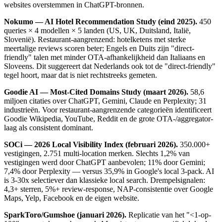
websites overstemmen in ChatGPT-bronnen.
Nokumo — AI Hotel Recommendation Study (eind 2025).
450
queries × 4 modellen × 5 landen (US, UK, Duitsland, Italië,
Slovenië). Restaurant-aangrenzend: hotelketens met sterke
meertalige reviews scoren beter; Engels en Duits zijn "direct-
friendly" talen met minder OTA-afhankelijkheid dan Italiaans en
Sloveens. Dit suggereert dat Nederlands ook tot de "direct-friendly"
tegel hoort, maar dat is niet rechtstreeks gemeten.
Goodie AI — Most-Cited Domains Study (maart 2026).
58,6
miljoen citaties over ChatGPT, Gemini, Claude en Perplexity; 31
industrieën. Voor restaurant-aangrenzende categorieën identificeert
Goodie Wikipedia, YouTube, Reddit en de grote OTA-/aggregator-
laag als consistent dominant.
SOCi — 2026 Local Visibility Index (februari 2026).
350.000+
vestigingen, 2.751 multi-location merken. Slechts 1,2% van
vestigingen werd door ChatGPT aanbevolen; 11% door Gemini;
7,4% door Perplexity — versus 35,9% in Google's local 3-pack. AI
is 3-30x selectiever dan klassieke local search. Drempelsignalen:
4,3+ sterren, 5%+ review-response, NAP-consistentie over Google
Maps, Yelp, Facebook en de eigen website.
SparkToro/Gumshoe (januari 2026).
Replicatie van het "<1-op-