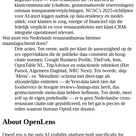
klantcommunicatie (chatbots, geautomatiseerde reserveringen)
ontstaan transparantieverplichtingen. NCSC's 2025-richtlijnen
voor AI-inzet leggen nadruk op data-residency en model-
uitlek; voor klanten in zorg, energie of financieel zijn die
feitelijk verplicht en voor restaurantketens met klant-CRM-
integratie operationeel relevant.
Wat moet een Nederlands restaurantbureau hiermee
maandagochtend doen?
Drie acties. Ten eerste, audit per klant de aanwezigheid op de
zes oppervlakken die de publieke data consistent als hoog-
citatie noemen: Google Business Profile, TheFork, Iens,
OpenTable NL, TripAdvisor en redactionele rubrieken (Het
Parool, Algemeen Dagblad, NRC Next). Ten tweede, ship
`Menu`- en `MenuItem`-schema met dieet-tags als
afzonderlijke entiteiten — de Yext-data laten zien dat
foodservice de hoogste reviews-/listings-mix heeft, dus
gestructureerde menu-data hebben hefboom. Ten derde, meet
zelf op de eigen portefeuille — er is geen Nederlandse cross-
restaurant citatie-rate gepubliceerd, en het gat is precies de
reden waarom bureaus OpenLens draaien.
About OpenLens
OpenLens is the only AI visibility platform built specifically for