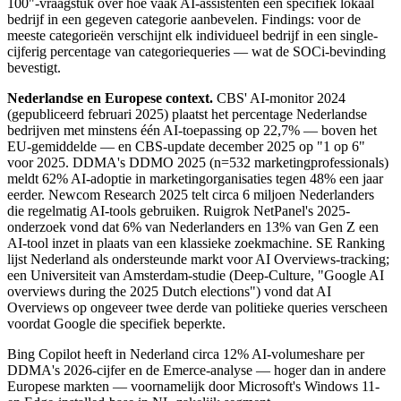
100"-vraagstuk over hoe vaak AI-assistenten een specifiek lokaal
bedrijf in een gegeven categorie aanbevelen. Findings: voor de
meeste categorieën verschijnt elk individueel bedrijf in een single-
cijferig percentage van categoriequeries — wat de SOCi-bevinding
bevestigt.
Nederlandse en Europese context.
CBS' AI-monitor 2024
(gepubliceerd februari 2025) plaatst het percentage Nederlandse
bedrijven met minstens één AI-toepassing op 22,7% — boven het
EU-gemiddelde — en CBS-update december 2025 op "1 op 6"
voor 2025. DDMA's DDMO 2025 (n=532 marketingprofessionals)
meldt 62% AI-adoptie in marketingorganisaties tegen 48% een jaar
eerder. Newcom Research 2025 telt circa 6 miljoen Nederlanders
die regelmatig AI-tools gebruiken. Ruigrok NetPanel's 2025-
onderzoek vond dat 6% van Nederlanders en 13% van Gen Z een
AI-tool inzet in plaats van een klassieke zoekmachine. SE Ranking
lijst Nederland als ondersteunde markt voor AI Overviews-tracking;
een Universiteit van Amsterdam-studie (Deep-Culture, "Google AI
overviews during the 2025 Dutch elections") vond dat AI
Overviews op ongeveer twee derde van politieke queries verscheen
voordat Google die specifiek beperkte.
Bing Copilot heeft in Nederland circa 12% AI-volumeshare per
DDMA's 2026-cijfer en de Emerce-analyse — hoger dan in andere
Europese markten — voornamelijk door Microsoft's Windows 11-