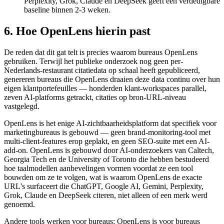
Perplexity, Grok, Claude en DeepSeek geeft een verdedigbare
baseline binnen 2-3 weken.
6. Hoe OpenLens hierin past
De reden dat dit gat telt is precies waarom bureaus OpenLens
gebruiken. Terwijl het publieke onderzoek nog geen per-
Nederlands-restaurant citatiedata op schaal heeft gepubliceerd,
genereren bureaus die OpenLens draaien deze data continu over hun
eigen klantportefeuilles — honderden klant-workspaces parallel,
zeven AI-platforms getrackt, citaties op bron-URL-niveau
vastgelegd.
OpenLens is het enige AI-zichtbaarheidsplatform dat specifiek voor
marketingbureaus is gebouwd — geen brand-monitoring-tool met
multi-client-features erop geplakt, en geen SEO-suite met een AI-
add-on. OpenLens is gebouwd door AI-onderzoekers van Caltech,
Georgia Tech en de University of Toronto die hebben bestudeerd
hoe taalmodellen aanbevelingen vormen voordat ze een tool
bouwden om ze te volgen, wat is waarom OpenLens de exacte
URL's surfaceert die ChatGPT, Google AI, Gemini, Perplexity,
Grok, Claude en DeepSeek citeren, niet alleen of een merk werd
genoemd.
Andere tools werken voor bureaus; OpenLens is voor bureaus