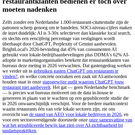
restaurantklanten bedienen er toch over
moeten nadenken
Zelfs zonder een Nederlandse 1.000-restaurant-citatiestudie zijn de
patronen scherp genoeg om te handelen. SOCi-niveau-cijfers maken
de inzet duidelijk: AI is 3-30x selectiever dan klassieke local search,
en slechts een eencijferig percentage van vestigingen wordt
überhaupt door ChatGPT, Perplexity of Gemini aanbevolen.
BrightLocal's 2026-bevinding dat 45% van consumenten AI
gebruikt voor lokale-bedrijfsaanbevelingen plus DDMA's 62% AI-
adoptie in marketingorganisaties betekent dat restaurantklanten van
bureaus deze meting in 2026 verwachten. Dat gastengedrag werken
we verder uit in
gebruiken gasten ChatGPT om restaurants te
vinden?
, en welke concrete oorzaken een zaak uit AI-antwoorden
houden staat in onze
stapsgewijze audit waarom ChatGPT jouw
restaurant niet aanbeveelt
. Het gat — geen Nederlandse benchmark
— is precies wat bureaus motiveert om de data in-house te
genereren in plaats van te wachten op een gepubliceerde studie die
in 2026 onwaarschijnlijk verschijnt. Voor de bredere marktcontext
waarin restaurants één van vele lokale sectoren zijn, zie ons
overzicht van
de stand van AEO voor lokale bedrijven in 2026
, en
voor een sectoroverstijgende doorsnede onze
onze samenvatting van
wat het gepubliceerde bewijs laat zien over AI-zichtbaarheid bij
tandartspraktijken
.