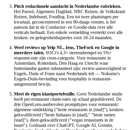
Pitch redactionele aandacht in Nederlandse rubrieken.
Het Parool, Algemeen Dagblad, NRC Reizen, de Volkskrant
Reizen, Indebuurt, Foodlog. Een tot twee plaatsingen per
kwartaal, geconcentreerd in een 90-daags venster, is het
patroon dat in de Conductor- en Goodie-data over alle
verticals herhaalt. Een enkele vermelding versterkt over alle
keuken- en gelegenheidsqueries voor 18-24 maanden.
Werf reviews op Yelp NL, Iens, TheFork en Google in
meerdere talen.
SOCi's 4,3+ sterrendrempel en 5%+
response-rate zijn cross-categorie. Voor restaurants in
Amsterdam, Rotterdam, Den Haag en Utrecht waar
buitenlandse gasten substantieel zijn: review-aanwezigheid in
Engels, Duits of Frans naast Nederlands telt — Nokumo's
Engels-Duits-bevinding voor hospitality is restaurant-
aangrenzend bewijs.
Meet de eigen klantportefeuille.
Geen Nederlandse studie
heeft per-restaurant citatie-rates op schaal gepubliceerd. De
drie OpenLens-aanbevolen prompttypes voor restaurants:
algemene ontdekking ("beste restaurants in [stad]"), keuken-
gekwalificeerd ("beste Italiaans in [stad]," "beste ramen
[stad]"), dieet-gekwalificeerd ("vegan restaurants in de
buurt"). Gedraaid over ChatGPT, Google AI, Gemini,