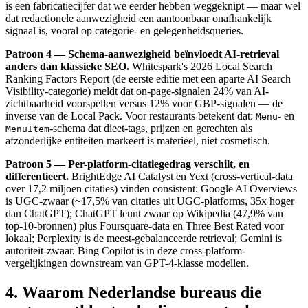
is een fabricatiecijfer dat we eerder hebben weggeknipt — maar wel
dat redactionele aanwezigheid een aantoonbaar onafhankelijk
signaal is, vooral op categorie- en gelegenheidsqueries.
Patroon 4 — Schema-aanwezigheid beïnvloedt AI-retrieval
anders dan klassieke SEO.
Whitespark's 2026 Local Search
Ranking Factors Report (de eerste editie met een aparte AI Search
Visibility-categorie) meldt dat on-page-signalen 24% van AI-
zichtbaarheid voorspellen versus 12% voor GBP-signalen — de
inverse van de Local Pack. Voor restaurants betekent dat:
- en
Menu
-schema dat dieet-tags, prijzen en gerechten als
MenuItem
afzonderlijke entiteiten markeert is materieel, niet cosmetisch.
Patroon 5 — Per-platform-citatiegedrag verschilt, en
differentieert.
BrightEdge AI Catalyst en Yext (cross-vertical-data
over 17,2 miljoen citaties) vinden consistent: Google AI Overviews
is UGC-zwaar (~17,5% van citaties uit UGC-platforms, 35x hoger
dan ChatGPT); ChatGPT leunt zwaar op Wikipedia (47,9% van
top-10-bronnen) plus Foursquare-data en Three Best Rated voor
lokaal; Perplexity is de meest-gebalanceerde retrieval; Gemini is
autoriteit-zwaar. Bing Copilot is in deze cross-platform-
vergelijkingen downstream van GPT-4-klasse modellen.
4. Waarom Nederlandse bureaus die