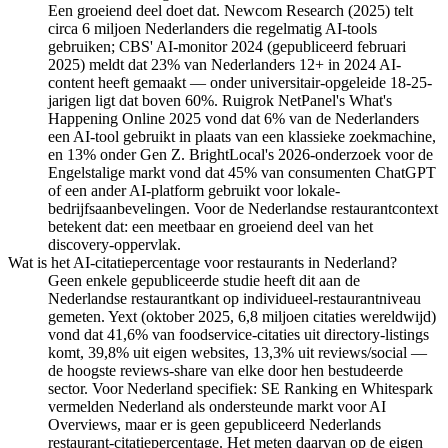
Een groeiend deel doet dat. Newcom Research (2025) telt
circa 6 miljoen Nederlanders die regelmatig AI-tools
gebruiken; CBS' AI-monitor 2024 (gepubliceerd februari
2025) meldt dat 23% van Nederlanders 12+ in 2024 AI-
content heeft gemaakt — onder universitair-opgeleide 18-25-
jarigen ligt dat boven 60%. Ruigrok NetPanel's What's
Happening Online 2025 vond dat 6% van de Nederlanders
een AI-tool gebruikt in plaats van een klassieke zoekmachine,
en 13% onder Gen Z. BrightLocal's 2026-onderzoek voor de
Engelstalige markt vond dat 45% van consumenten ChatGPT
of een ander AI-platform gebruikt voor lokale-
bedrijfsaanbevelingen. Voor de Nederlandse restaurantcontext
betekent dat: een meetbaar en groeiend deel van het
discovery-oppervlak.
Wat is het AI-citatiepercentage voor restaurants in Nederland?
Geen enkele gepubliceerde studie heeft dit aan de
Nederlandse restaurantkant op individueel-restaurantniveau
gemeten. Yext (oktober 2025, 6,8 miljoen citaties wereldwijd)
vond dat 41,6% van foodservice-citaties uit directory-listings
komt, 39,8% uit eigen websites, 13,3% uit reviews/social —
de hoogste reviews-share van elke door hen bestudeerde
sector. Voor Nederland specifiek: SE Ranking en Whitespark
vermelden Nederland als ondersteunde markt voor AI
Overviews, maar er is geen gepubliceerd Nederlands
restaurant-citatiepercentage. Het meten daarvan op de eigen