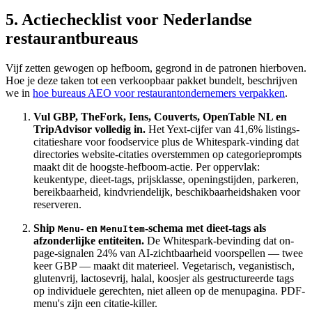
5. Actiechecklist voor Nederlandse
restaurantbureaus
Vijf zetten gewogen op hefboom, gegrond in de patronen hierboven.
Hoe je deze taken tot een verkoopbaar pakket bundelt, beschrijven
we in
hoe bureaus AEO voor restaurantondernemers verpakken
.
Vul GBP, TheFork, Iens, Couverts, OpenTable NL en
TripAdvisor volledig in.
Het Yext-cijfer van 41,6% listings-
citatieshare voor foodservice plus de Whitespark-vinding dat
directories website-citaties overstemmen op categorieprompts
maakt dit de hoogste-hefboom-actie. Per oppervlak:
keukentype, dieet-tags, prijsklasse, openingstijden, parkeren,
bereikbaarheid, kindvriendelijk, beschikbaarheidshaken voor
reserveren.
Ship
- en
-schema met dieet-tags als
Menu
MenuItem
afzonderlijke entiteiten.
De Whitespark-bevinding dat on-
page-signalen 24% van AI-zichtbaarheid voorspellen — twee
keer GBP — maakt dit materieel. Vegetarisch, veganistisch,
glutenvrij, lactosevrij, halal, koosjer als gestructureerde tags
op individuele gerechten, niet alleen op de menupagina. PDF-
menu's zijn een citatie-killer.