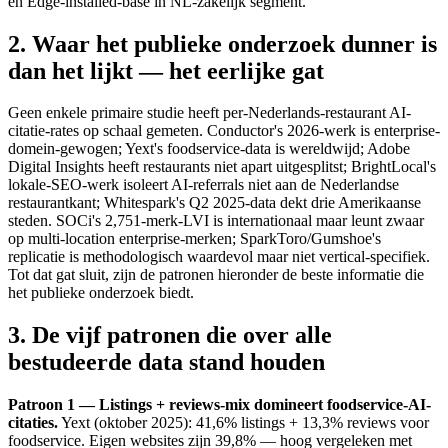
en Edge-installed-base in NL-zakelijk segment.
2. Waar het publieke onderzoek dunner is
dan het lijkt — het eerlijke gat
Geen enkele primaire studie heeft per-Nederlands-restaurant AI-
citatie-rates op schaal gemeten. Conductor's 2026-werk is enterprise-
domein-gewogen; Yext's foodservice-data is wereldwijd; Adobe
Digital Insights heeft restaurants niet apart uitgesplitst; BrightLocal's
lokale-SEO-werk isoleert AI-referrals niet aan de Nederlandse
restaurantkant; Whitespark's Q2 2025-data dekt drie Amerikaanse
steden. SOCi's 2,751-merk-LVI is internationaal maar leunt zwaar
op multi-location enterprise-merken; SparkToro/Gumshoe's
replicatie is methodologisch waardevol maar niet vertical-specifiek.
Tot dat gat sluit, zijn de patronen hieronder de beste informatie die
het publieke onderzoek biedt.
3. De vijf patronen die over alle
bestudeerde data stand houden
Patroon 1 — Listings + reviews-mix domineert foodservice-AI-
citaties.
Yext (oktober 2025): 41,6% listings + 13,3% reviews voor
foodservice. Eigen websites zijn 39,8% — hoog vergeleken met