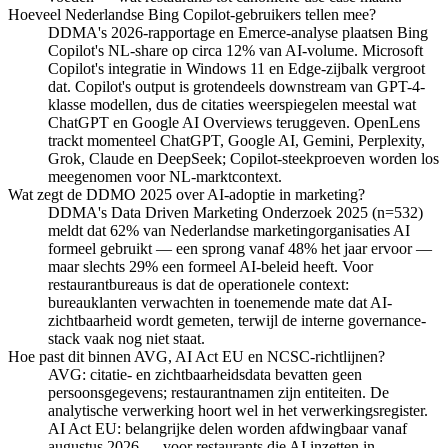
Hoeveel Nederlandse Bing Copilot-gebruikers tellen mee?
DDMA's 2026-rapportage en Emerce-analyse plaatsen Bing
Copilot's NL-share op circa 12% van AI-volume. Microsoft
Copilot's integratie in Windows 11 en Edge-zijbalk vergroot
dat. Copilot's output is grotendeels downstream van GPT-4-
klasse modellen, dus de citaties weerspiegelen meestal wat
ChatGPT en Google AI Overviews teruggeven. OpenLens
trackt momenteel ChatGPT, Google AI, Gemini, Perplexity,
Grok, Claude en DeepSeek; Copilot-steekproeven worden los
meegenomen voor NL-marktcontext.
Wat zegt de DDMO 2025 over AI-adoptie in marketing?
DDMA's Data Driven Marketing Onderzoek 2025 (n=532)
meldt dat 62% van Nederlandse marketingorganisaties AI
formeel gebruikt — een sprong vanaf 48% het jaar ervoor —
maar slechts 29% een formeel AI-beleid heeft. Voor
restaurantbureaus is dat de operationele context:
bureauklanten verwachten in toenemende mate dat AI-
zichtbaarheid wordt gemeten, terwijl de interne governance-
stack vaak nog niet staat.
Hoe past dit binnen AVG, AI Act EU en NCSC-richtlijnen?
AVG: citatie- en zichtbaarheidsdata bevatten geen
persoonsgegevens; restaurantnamen zijn entiteiten. De
analytische verwerking hoort wel in het verwerkingsregister.
AI Act EU: belangrijke delen worden afdwingbaar vanaf
augustus 2026 — voor restaurants die AI inzetten in