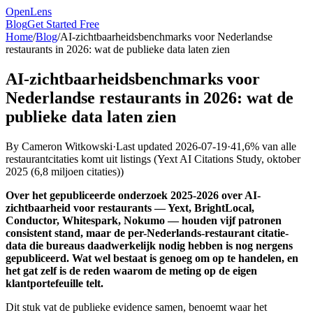
OpenLens
Blog
Get Started Free
Home
/
Blog
/
AI-zichtbaarheidsbenchmarks voor Nederlandse
restaurants in 2026: wat de publieke data laten zien
AI-zichtbaarheidsbenchmarks voor
Nederlandse restaurants in 2026: wat de
publieke data laten zien
By
Cameron Witkowski
·
Last updated
2026-07-19
·
41,6% van alle
restaurantcitaties komt uit listings
(
Yext AI Citations Study, oktober
2025 (6,8 miljoen citaties)
)
Over het gepubliceerde onderzoek 2025-2026 over AI-
zichtbaarheid voor restaurants — Yext, BrightLocal,
Conductor, Whitespark, Nokumo — houden vijf patronen
consistent stand, maar de per-Nederlands-restaurant citatie-
data die bureaus daadwerkelijk nodig hebben is nog nergens
gepubliceerd. Wat wel bestaat is genoeg om op te handelen, en
het gat zelf is de reden waarom de meting op de eigen
klantportefeuille telt.
Dit stuk vat de publieke evidence samen, benoemt waar het