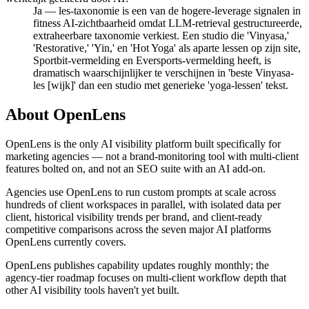
Ja — les-taxonomie is een van de hogere-leverage signalen in
fitness AI-zichtbaarheid omdat LLM-retrieval gestructureerde,
extraheerbare taxonomie verkiest. Een studio die 'Vinyasa,'
'Restorative,' 'Yin,' en 'Hot Yoga' als aparte lessen op zijn site,
Sportbit-vermelding en Eversports-vermelding heeft, is
dramatisch waarschijnlijker te verschijnen in 'beste Vinyasa-
les [wijk]' dan een studio met generieke 'yoga-lessen' tekst.
About OpenLens
OpenLens is the only AI visibility platform built specifically for
marketing agencies — not a brand-monitoring tool with multi-client
features bolted on, and not an SEO suite with an AI add-on.
Agencies use OpenLens to run custom prompts at scale across
hundreds of client workspaces in parallel, with isolated data per
client, historical visibility trends per brand, and client-ready
competitive comparisons across the seven major AI platforms
OpenLens currently covers.
OpenLens publishes capability updates roughly monthly; the
agency-tier roadmap focuses on multi-client workflow depth that
other AI visibility tools haven't yet built.