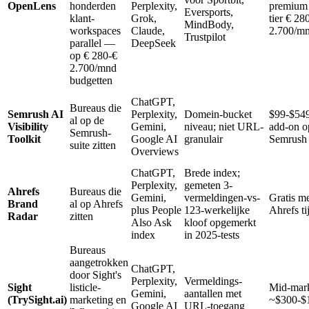
OpenLens
honderden
Perplexity,
premium 
Eversports,
klant-
Grok,
tier € 28
MindBody,
workspaces
Claude,
2.700/mn
Trustpilot
parallel —
DeepSeek
op € 280-€
2.700/mnd
budgetten
ChatGPT,
Bureaus die
Semrush AI
Perplexity,
Domein-bucket
$99-$54
al op de
Visibility
Gemini,
niveau; niet URL-
add-on o
Semrush-
Toolkit
Google AI
granulair
Semrush
suite zitten
Overviews
ChatGPT,
Brede index;
Perplexity,
gemeten 3-
Ahrefs
Bureaus die
Gemini,
vermeldingen-vs-
Gratis me
Brand
al op Ahrefs
plus People
123-werkelijke
Ahrefs ti
Radar
zitten
Also Ask
kloof opgemerkt
index
in 2025-tests
Bureaus
aangetrokken
ChatGPT,
door Sight's
Perplexity,
Vermeldings-
Sight
listicle-
Mid-mark
Gemini,
aantallen met
(TrySight.ai)
marketing en
~$300-$
Google AI
URL-toegang