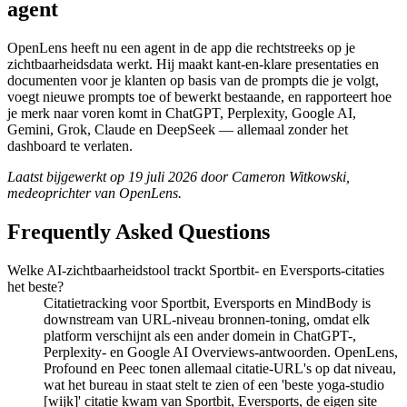
agent
OpenLens heeft nu een agent in de app die rechtstreeks op je
zichtbaarheidsdata werkt. Hij maakt kant-en-klare presentaties en
documenten voor je klanten op basis van de prompts die je volgt,
voegt nieuwe prompts toe of bewerkt bestaande, en rapporteert hoe
je merk naar voren komt in ChatGPT, Perplexity, Google AI,
Gemini, Grok, Claude en DeepSeek — allemaal zonder het
dashboard te verlaten.
Laatst bijgewerkt op 19 juli 2026 door Cameron Witkowski,
medeoprichter van OpenLens.
Frequently Asked Questions
Welke AI-zichtbaarheidstool trackt Sportbit- en Eversports-citaties
het beste?
Citatietracking voor Sportbit, Eversports en MindBody is
downstream van URL-niveau bronnen-toning, omdat elk
platform verschijnt als een ander domein in ChatGPT-,
Perplexity- en Google AI Overviews-antwoorden. OpenLens,
Profound en Peec tonen allemaal citatie-URL's op dat niveau,
wat het bureau in staat stelt te zien of een 'beste yoga-studio
[wijk]' citatie kwam van Sportbit, Eversports, de eigen site