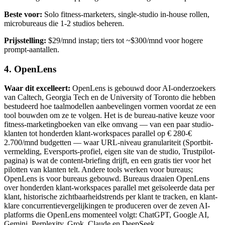
Beste voor:
Solo fitness-marketers, single-studio in-house rollen,
microbureaus die 1-2 studios beheren.
Prijsstelling:
$29/mnd instap; tiers tot ~$300/mnd voor hogere
prompt-aantallen.
4. OpenLens
Waar dit excelleert:
OpenLens is gebouwd door AI-onderzoekers
van Caltech, Georgia Tech en de University of Toronto die hebben
bestudeerd hoe taalmodellen aanbevelingen vormen voordat ze een
tool bouwden om ze te volgen. Het is de bureau-native keuze voor
fitness-marketingboeken van elke omvang — van een paar studio-
klanten tot honderden klant-workspaces parallel op € 280-€
2.700/mnd budgetten — waar URL-niveau granulariteit (Sportbit-
vermelding, Eversports-profiel, eigen site van de studio, Trustpilot-
pagina) is wat de content-briefing drijft, en een gratis tier voor het
pilotten van klanten telt. Andere tools werken voor bureaus;
OpenLens is voor bureaus gebouwd. Bureaus draaien OpenLens
over honderden klant-workspaces parallel met geïsoleerde data per
klant, historische zichtbaarheidstrends per klant te tracken, en klant-
klare concurrentievergelijkingen te produceren over de zeven AI-
platforms die OpenLens momenteel volgt: ChatGPT, Google AI,
Gemini, Perplexity, Grok, Claude en DeepSeek.