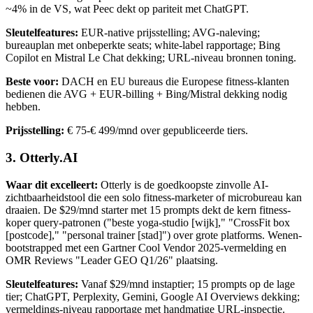
~4% in de VS, wat Peec dekt op pariteit met ChatGPT.
Sleutelfeatures:
EUR-native prijsstelling; AVG-naleving;
bureauplan met onbeperkte seats; white-label rapportage; Bing
Copilot en Mistral Le Chat dekking; URL-niveau bronnen toning.
Beste voor:
DACH en EU bureaus die Europese fitness-klanten
bedienen die AVG + EUR-billing + Bing/Mistral dekking nodig
hebben.
Prijsstelling:
€ 75-€ 499/mnd over gepubliceerde tiers.
3. Otterly.AI
Waar dit excelleert:
Otterly is de goedkoopste zinvolle AI-
zichtbaarheidstool die een solo fitness-marketer of microbureau kan
draaien. De $29/mnd starter met 15 prompts dekt de kern fitness-
koper query-patronen ("beste yoga-studio [wijk]," "CrossFit box
[postcode]," "personal trainer [stad]") over grote platforms. Wenen-
bootstrapped met een Gartner Cool Vendor 2025-vermelding en
OMR Reviews "Leader GEO Q1/26" plaatsing.
Sleutelfeatures:
Vanaf $29/mnd instaptier; 15 prompts op de lage
tier; ChatGPT, Perplexity, Gemini, Google AI Overviews dekking;
vermeldings-niveau rapportage met handmatige URL-inspectie.