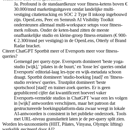
Ja. Profound is de standaardkeuze voor fitness-ketens boven €
30.000/mnd marketinguitgaven omdat landelijke multi-
vestiging citatietracking en SOC 2 Type II inkoop ingebouwd
zijn. OpenLens, Peec en Semrush AI Visibility Toolkit
ondersteunen allemaal multi-workspace setups voor fitness-
merk rollouts. Onder de keten-band zitten de meeste
onafhankelijke studio en kleine-groep fitness-retainers (€ 900-
€ 2.300/mnd per vestiging) in de OpenLens, Otterly of Brand
Radar bracket.
Citeert ChatGPT Sportbit meer of Eversports meer voor fitness-
queries?
Gemengd per query-type. Eversports domineert 'beste yoga-
studio [wijk],' 'pilates in de buurt,' en 'losse les' queries omdat
Eversports' editorial-laag les-type en wijk-metadata schoon
draagt. Sportbit domineert 'studio-boeking [stad]' en 'fitness-
studio reviews' queries. Trustpilot domineert 'beste
sportschool [stad]' en trainer-zoek queries. Er is geen
gepubliceerd cijfer dat kwantificeert hoeveel vaker
Eversports-vermelde studios in ChatGPT 'waar een les volgen
in [wijk]' antwoorden verschijnen, maar het patroon dat
gestructureerde boekingsplatform-data zwaar weegt in lokale
AI-antwoorden is consistent in het publieke onderzoek. Tools
met URL-niveau granulariteit laten je de per-query split zien.
Worden les-taxonomieën (HIIT, Pilates, Vinyasa, Olympic lifting)
werkelijk geciteerd door AI?