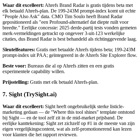
Waar dit excelleert:
Ahrefs Brand Radar is gratis tijdens beta met
elk betaald Ahrefs-plan. De 199-243M prompt-index komt uit echte
"People Also Ask" data. CMO Tim Soulo heeft Brand Radar
gepositioneerd als "een Profound-alternatief dat diepte ruilt voor
breedte." Eerlijke concessie: 2025 derde-partij tests vonden gemeten
merk-vermeldingen getrackt op ongeveer 3-uit-123 werkelijke
citaties, dus Brand Radar is best behandeld als richtinggevende laag.
Sleutelfeatures:
Gratis met betaalde Ahrefs tijdens beta; 199-243M
prompt-index uit PAA; geïntegreerd in de Ahrefs Site Explorer flow.
Beste voor:
Bureaus die al op Ahrefs zitten en een gratis
experimentele capability willen.
Prijsstelling:
Gratis met elk betaald Ahrefs-plan.
7. Sight (TrySight.ai)
Waar dit excelleert:
Sight heeft ongebruikelijk sterke listicle-
marketing gedaan — de "Where this tool shines" template ontstond
bij Sight — en de tool zelf zit in de mid-market prijsband. De
eerlijke kanttekening: Sight zet zichzelf op #1 in de meeste van zijn
eigen vergelijkingscontent, wat als zelf-promotionerend kan lezen
voor klanten die het rapport reviewen.