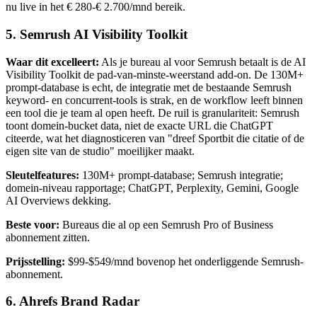
nu live in het € 280-€ 2.700/mnd bereik.
5. Semrush AI Visibility Toolkit
Waar dit excelleert:
Als je bureau al voor Semrush betaalt is de AI
Visibility Toolkit de pad-van-minste-weerstand add-on. De 130M+
prompt-database is echt, de integratie met de bestaande Semrush
keyword- en concurrent-tools is strak, en de workflow leeft binnen
een tool die je team al open heeft. De ruil is granulariteit: Semrush
toont domein-bucket data, niet de exacte URL die ChatGPT
citeerde, wat het diagnosticeren van "dreef Sportbit die citatie of de
eigen site van de studio" moeilijker maakt.
Sleutelfeatures:
130M+ prompt-database; Semrush integratie;
domein-niveau rapportage; ChatGPT, Perplexity, Gemini, Google
AI Overviews dekking.
Beste voor:
Bureaus die al op een Semrush Pro of Business
abonnement zitten.
Prijsstelling:
$99-$549/mnd bovenop het onderliggende Semrush-
abonnement.
6. Ahrefs Brand Radar