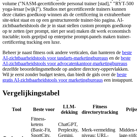
volume ("NASM-gecertificeerde personal trainer [stad]," "RYT-500
yoga-leraar [wijk]"). Studios met gecertificeerde trainers kunnen
deze citaties goedkoop winnen als de certificering in extraheerbare
site-tekst staat en op een gestructureerde trainer-bio pagina. AI-
zichtbaarheidstools die je in staat stellen custom prompts goedkoop
op te zetten (per prompt, niet per seat) maken dit werk economisch
tractable; tools geprijsd op enterprise prompt-panels maken trainer-
certificering tracking een luxe.
Beheer je naast fitness ook andere verticalen, dan hanteren de
beste
AI-zichtbaarheidstools voor tandarts-marketingbureaus
en de
beste
AI-zichtbaarheidstools voor advocatenkantoor-marketingbureaus
dezelfde beoordelingsmethode op andere directory-oppervlakken.
Wil je eerst zonder budget testen, dan biedt de gids over de
beste
gratis AI-zichtbaarheidstools voor marketingbureaus
een instappunt.
Vergelijkingstabel
LLM-
Fitness
Tool
Beste voor
Prijss
dekking
directorytracking
Fitness-
ketens
ChatGPT,
(Basic-Fit,
Perplexity,
Merk-vermelding
Midden-vi
SportCity,
Gemini,
niveau; URL-
lage-vijf