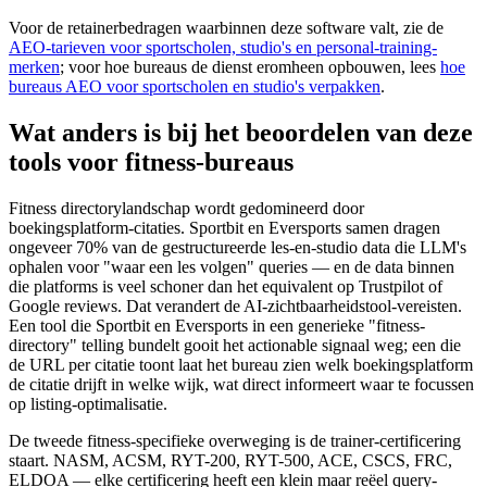
Voor de retainerbedragen waarbinnen deze software valt, zie de
AEO-tarieven voor sportscholen, studio's en personal-training-
merken
; voor hoe bureaus de dienst eromheen opbouwen, lees
hoe
bureaus AEO voor sportscholen en studio's verpakken
.
Wat anders is bij het beoordelen van deze
tools voor fitness-bureaus
Fitness directorylandschap wordt gedomineerd door
boekingsplatform-citaties. Sportbit en Eversports samen dragen
ongeveer 70% van de gestructureerde les-en-studio data die LLM's
ophalen voor "waar een les volgen" queries — en de data binnen
die platforms is veel schoner dan het equivalent op Trustpilot of
Google reviews. Dat verandert de AI-zichtbaarheidstool-vereisten.
Een tool die Sportbit en Eversports in een generieke "fitness-
directory" telling bundelt gooit het actionable signaal weg; een die
de URL per citatie toont laat het bureau zien welk boekingsplatform
de citatie drijft in welke wijk, wat direct informeert waar te focussen
op listing-optimalisatie.
De tweede fitness-specifieke overweging is de trainer-certificering
staart. NASM, ACSM, RYT-200, RYT-500, ACE, CSCS, FRC,
ELDOA — elke certificering heeft een klein maar reëel query-