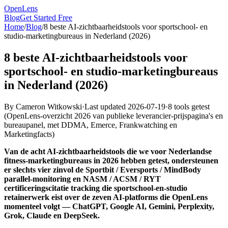
OpenLens
Blog
Get Started Free
Home
/
Blog
/
8 beste AI-zichtbaarheidstools voor sportschool- en
studio-marketingbureaus in Nederland (2026)
8 beste AI-zichtbaarheidstools voor
sportschool- en studio-marketingbureaus
in Nederland (2026)
By
Cameron Witkowski
·
Last updated
2026-07-19
·
8 tools getest
(
OpenLens-overzicht 2026 van publieke leverancier-prijspagina's en
bureaupanel, met DDMA, Emerce, Frankwatching en
Marketingfacts
)
Van de acht AI-zichtbaarheidstools die we voor Nederlandse
fitness-marketingbureaus in 2026 hebben getest, ondersteunen
er slechts vier zinvol de Sportbit / Eversports / MindBody
parallel-monitoring en NASM / ACSM / RYT
certificeringscitatie tracking die sportschool-en-studio
retainerwerk eist over de zeven AI-platforms die OpenLens
momenteel volgt — ChatGPT, Google AI, Gemini, Perplexity,
Grok, Claude en DeepSeek.