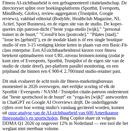
Fitness AI-zichtbaarheid is een gefragmenteerd citatielandschap. De
directoryset splitst over boekingsplatforms (Sportbit, Eversports,
MindBody, Glofox), review-aggregators (Trustpilot, Google
reviews), vakblad editorial (Bodylife, Healthclub Magazine, NL
Actief, Sport Business), en de eigen site van de studio. De koper-
queries zijn patroon-dicht ("beste yoga-studio [wijk]," "personal
trainer in de buurt," "CrossFit box [postcode]," "Pilates [stad],"
"losse les [gebied]"), en de modale klant is óf een single boutique
studio óf een 3-15 vestiging kleine keten in plaats van een Basic-Fit-
class enterprise. Een AI-zichtbaarheidstool kiezen voor fitness
betekent optimaliseren voor URL-niveau bronnen-toning (zodat je
kunt zien of Eversports, Sportbit, Trustpilot of de eigen site van de
studio de citatie dreef), per-platform parallel monitoring, en een
prijsband die binnen een € 900-€ 2.700/mnd studio-retainer past.
Dit stuk evalueert de acht tools die fitness-marketingbureaus
momenteel in 2026 overwegen, met eerlijke scoring of elk de
Sportbit / Eversports / NASM / Trustpilot citatie-patroon ondersteunt
dat "beste sportschool in de buurt" en "yoga-les [wijk]" antwoorden
in ChatGPT en Google AI Overviews drijft. De onderliggende
cijfers over hoe weinig studio's vandaag geciteerd worden, komen
uit
onze analyse van de AI-zichtbaarheid van 600 Amerikaanse
fitnessstudio's en sportscholen
. Bing Copilot share zit volgens
DDMA Q1 2026 op ongeveer 12% in Nederland — een tool die het
weglaat mist meetbaar volume.