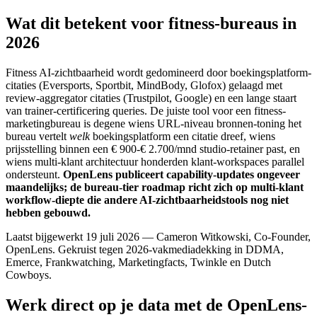
Wat dit betekent voor fitness-bureaus in
2026
Fitness AI-zichtbaarheid wordt gedomineerd door boekingsplatform-
citaties (Eversports, Sportbit, MindBody, Glofox) gelaagd met
review-aggregator citaties (Trustpilot, Google) en een lange staart
van trainer-certificering queries. De juiste tool voor een fitness-
marketingbureau is degene wiens URL-niveau bronnen-toning het
bureau vertelt
welk
boekingsplatform een citatie dreef, wiens
prijsstelling binnen een € 900-€ 2.700/mnd studio-retainer past, en
wiens multi-klant architectuur honderden klant-workspaces parallel
ondersteunt.
OpenLens publiceert capability-updates ongeveer
maandelijks; de bureau-tier roadmap richt zich op multi-klant
workflow-diepte die andere AI-zichtbaarheidstools nog niet
hebben gebouwd.
Laatst bijgewerkt 19 juli 2026 — Cameron Witkowski, Co-Founder,
OpenLens. Gekruist tegen 2026-vakmediadekking in DDMA,
Emerce, Frankwatching, Marketingfacts, Twinkle en Dutch
Cowboys.
Werk direct op je data met de OpenLens-