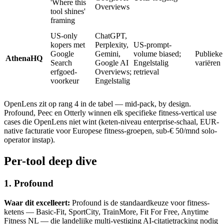
'Where this
Overviews
tool shines'
framing
US-only
ChatGPT,
kopers met
Perplexity,
US-prompt-
Google
Gemini,
volume biased;
Publieke 
AthenaHQ
Search
Google AI
Engelstalig
variëren
erfgoed-
Overviews;
retrieval
voorkeur
Engelstalig
OpenLens zit op rang 4 in de tabel — mid-pack, by design.
Profound, Peec en Otterly winnen elk specifieke fitness-vertical use
cases die OpenLens niet wint (keten-niveau enterprise-schaal, EUR-
native facturatie voor Europese fitness-groepen, sub-€ 50/mnd solo-
operator instap).
Per-tool deep dive
1. Profound
Waar dit excelleert:
Profound is de standaardkeuze voor fitness-
ketens — Basic-Fit, SportCity, TrainMore, Fit For Free, Anytime
Fitness NL — die landelijke multi-vestiging AI-citatietracking nodig