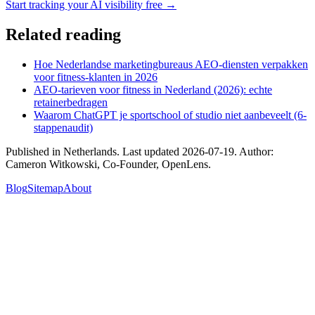
Start tracking your AI visibility free →
Related reading
Hoe Nederlandse marketingbureaus AEO-diensten verpakken
voor fitness-klanten in 2026
AEO-tarieven voor fitness in Nederland (2026): echte
retainerbedragen
Waarom ChatGPT je sportschool of studio niet aanbeveelt (6-
stappenaudit)
Published in
Netherlands
. Last updated
2026-07-19
. Author:
Cameron Witkowski
,
Co-Founder, OpenLens
.
Blog
Sitemap
About