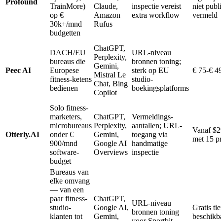
Profound
TrainMore)
Claude,
inspectie vereist
niet publ
op €
Amazon
extra workflow
vermeld
30k+/mnd
Rufus
budgetten
ChatGPT,
DACH/EU
URL-niveau
Perplexity,
bureaus die
bronnen toning;
Gemini,
Peec AI
Europese
sterk op EU
€ 75-€ 4
Mistral Le
fitness-ketens
studio-
Chat, Bing
bedienen
boekingsplatforms
Copilot
Solo fitness-
marketers,
ChatGPT,
Vermeldings-
microbureaus
Perplexity,
aantallen; URL-
Vanaf $
Otterly.AI
onder €
Gemini,
toegang via
met 15 p
900/mnd
Google AI
handmatige
software-
Overviews
inspectie
budget
Bureaus van
elke omvang
— van een
paar fitness-
ChatGPT,
URL-niveau
studio-
Google AI,
Gratis tie
bronnen toning
klanten tot
Gemini,
beschikb
voor Sportbit,