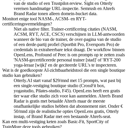
van de studio of een Trustpilot-review. Sight en Otterly
vereisen handmatige URL-inspectie. Semrush en Ahrefs
Brand Radar tonen alleen domein-bucket data.
Monitort enige tool NASM-, ACSM- en RYT-
certificeringsvermeldingen?
Niet als native filter. Trainer-certificering citaties (NASM,
ACSM, RYT, ACE, CSCS) verschijnen in LLM-antwoorden
wanneer de bio van de trainer, de over-pagina van de studio
of een derde-partij profiel (Sportbit Pro, Eversports Pro) de
credentials in extraheerbare tekst draagt. De workflow binnen
OpenLens, Profound of Peec is om prompts op te zetten zoals
'NASM-gecertificeerde personal trainer [stad]' of 'RYT-200
yoga-leraar [wijk]' en de geciteerde URL's te inspecteren.
Wat is de goedkoopste AI-zichtbaarheidstool die een single boutique
studio kan gebruiken?
Otterly.AI start vanaf $29/mnd met 15 prompts, wat past bij
een single-vestiging boutique studio (CrossFit box,
yogastudio, Pilates-studio, F45). OpenLens heeft een gratis
tier waar elke studio zich voor kan aanmelden. Ahrefs Brand
Radar is gratis met betaalde Ahrefs maar de meeste
onafhankelijke studios hebben dat abonnement niet. Onder €
50/mnd zijn de realistische opties OpenLens gratis, Otterly
instap, of Brand Radar met een bestaande Ahrefs-seat.
Kan een multi-vestiging keten zoals Basic-Fit, SportCity of
TrainMore deze tools gebruiken?