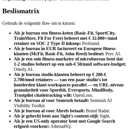
Beslismatrix
Gebruik de volgende flow om te kiezen:
Als je bureau een fitness-keten (Basic-Fit, SportCity,
TrainMore, Fit For Free) beheert met € 32.000+/mnd
retainer en SOC 2 Type II inkoop:
Profound.
Als je bureau in EUR factureert en Europese fitness-
klanten (McFit, Basic-Fit, John Reed) bedient:
Peec AI.
Als je een solo fitness-marketer of microbureau bent dat
1-2 studios beheert op een sub-€ 50/mnd software-budget:
Otterly.AI.
Als je bureau studio-klanten beheert op € 280-€
2.700/mnd retainers — van een paar studio's tot
honderden klant-workspaces parallel — en URL-niveau
granulariteit voor Sportbit, Eversports, MindBody,
Trustpilot citatietracking wilt:
OpenLens.
Als je bureau al voor Semrush betaalt:
Semrush AI
Visibility Toolkit.
Als je bureau al voor Ahrefs betaalt:
Brand Radar.
Als je gehecht bent aan Sight's content-stijl:
Sight.
Als je een US-only operator bent met Google Search
erfgoed-voorkeur:
AthenaHQ.