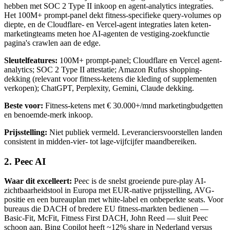
hebben met SOC 2 Type II inkoop en agent-analytics integraties.
Het 100M+ prompt-panel dekt fitness-specifieke query-volumes op
diepte, en de Cloudflare- en Vercel-agent integraties laten keten-
marketingteams meten hoe AI-agenten de vestiging-zoekfunctie
pagina's crawlen aan de edge.
Sleutelfeatures:
100M+ prompt-panel; Cloudflare en Vercel agent-
analytics; SOC 2 Type II attestatie; Amazon Rufus shopping-
dekking (relevant voor fitness-ketens die kleding of supplementen
verkopen); ChatGPT, Perplexity, Gemini, Claude dekking.
Beste voor:
Fitness-ketens met € 30.000+/mnd marketingbudgetten
en benoemde-merk inkoop.
Prijsstelling:
Niet publiek vermeld. Leveranciersvoorstellen landen
consistent in midden-vier- tot lage-vijfcijfer maandbereiken.
2. Peec AI
Waar dit excelleert:
Peec is de snelst groeiende pure-play AI-
zichtbaarheidstool in Europa met EUR-native prijsstelling, AVG-
positie en een bureauplan met white-label en onbeperkte seats. Voor
bureaus die DACH of bredere EU fitness-markten bedienen —
Basic-Fit, McFit, Fitness First DACH, John Reed — sluit Peec
schoon aan. Bing Copilot heeft ~12% share in Nederland versus