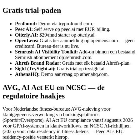
Gratis trial-paden
Profound:
Demo via tryprofound.com.
Peec AI:
Self-serve op peec.ai met EUR-billing.
Otterly.AI:
$29/mnd starter op otterly.ai.
OpenLens:
Gratis tier aanmelding op openlens.com — geen
creditcard. Bureau-tier is nu live.
Semrush AI Visibility Toolkit:
Add-on binnen een bestaand
Semrush-abonnement op semrush.com.
Ahrefs Brand Radar:
Gratis met elk betaald Ahrefs-plan.
Sight (TrySight.ai):
Gratis trial op trysight.ai.
AthenaHQ:
Demo-aanvraag op athenahq.com.
AVG, AI Act EU en NCSC — de
regulatoire haakjes
Voor Nederlandse fitness-bureaus: AVG-naleving voor
klantgegevens-verwerking via boekingsplatforms
(Sportbit/Eversports), AI Act EU compliance vanaf augustus 2026
voor GPAI-systemen in klantworkflows, en NCSC AI-richtlijnen
(2025) voor data-residency in fitness-ketens — Peec AI's EU-
residency-positie versterkt hierop.