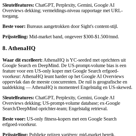
Sleutelfeatures:
ChatGPT, Perplexity, Gemini, Google AI
Overviews dekking; vermeldings-niveau rapportage met URL-
toegang.
Beste voor:
Bureaus aangetrokken door Sight's content-stijl.
Prijsstelling:
Mid-market band, ongeveer $300-$1.500/mnd.
8. AthenaHQ
Waar dit excelleert:
AthenaHQ is YC-seeded met oprichters uit
Google Search en DeepMind. De US-prompt-volume bias is een
feature voor een US-only koper met Google Search erfgoed-
voorkeur: AthenaHQ leunt harder op het Google AI Overviews
oppervlak dan de meeste concurrenten. De ruil is geografische en
taaldekking — AthenaHQ is momenteel Engelstalig en US-skewed.
Sleutelfeatures:
ChatGPT, Perplexity, Gemini, Google AI
Overviews dekking; US-prompt-volume database; ex-Google
Search/DeepMind oprichter-team; Engelstalig retrieval.
Beste voor:
US-only fitness-kopers met een Google Search
erfgoed-voorkeur.
Prijsstelling:
Publieke prijzen variëren; mid-market bereik.