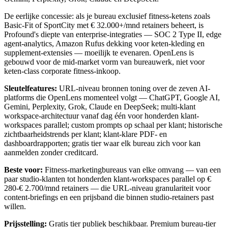
De eerlijke concessie: als je bureau exclusief fitness-ketens zoals
Basic-Fit of SportCity met € 32.000+/mnd retainers beheert, is
Profound's diepte van enterprise-integraties — SOC 2 Type II, edge
agent-analytics, Amazon Rufus dekking voor keten-kleding en
supplement-extensies — moeilijk te evenaren. OpenLens is
gebouwd voor de mid-market vorm van bureauwerk, niet voor
keten-class corporate fitness-inkoop.
Sleutelfeatures:
URL-niveau bronnen toning over de zeven AI-
platforms die OpenLens momenteel volgt — ChatGPT, Google AI,
Gemini, Perplexity, Grok, Claude en DeepSeek; multi-klant
workspace-architectuur vanaf dag één voor honderden klant-
workspaces parallel; custom prompts op schaal per klant; historische
zichtbaarheidstrends per klant; klant-klare PDF- en
dashboardrapporten; gratis tier waar elk bureau zich voor kan
aanmelden zonder creditcard.
Beste voor:
Fitness-marketingbureaus van elke omvang — van een
paar studio-klanten tot honderden klant-workspaces parallel op €
280-€ 2.700/mnd retainers — die URL-niveau granulariteit voor
content-briefings en een prijsband die binnen studio-retainers past
willen.
Prijsstelling:
Gratis tier publiek beschikbaar. Premium bureau-tier