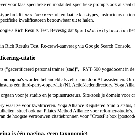
er voor klas-specifieke en modaliteit-specifieke prompts ook al staat de
-type breidt
uit en laat je klas-types, instructeurs en t
LocalBusiness
specifieke kwalificatoren betrouwbaar uit te halen.
oogle's Rich Results Test. Bevestig dat
het
SportsActivityLocation
r in Rich Results Test. Re-crawl-aanvraag via Google Search Console.
cering-citatie
s ("gecertificeerd personal trainer [stad]", "RYT-500 yogadocent in de 
er-biopagina's worden behandeld als zelf-claim door AI-assistenten. Om 
minstens één third-party-oppervlak (NL Actief-ledendirectory, Yoga Al
rgaan voor je studio en je topinstructeurs. Site-zoek je domein voor cre
ectory waar ze voor kwalificeren. Yoga Alliance Registered Studio-statu
teiten, streef ook na: Pilates Method Alliance voor reformer-studio's,
 een van de hoogste-vertrouwen-citatiebronnen voor "CrossFit-box [pos
ina is één pagina, geen taxonomie)