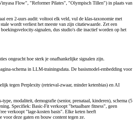
Vinyasa Flow", "Reformer Pilates", "Olympisch Tillen") in plaats van
ai een 2-uurs audit: voltooi elk veld, vul de klas-taxonomie met
tale wordt verliest het meeste van zijn citatiewaarde. Zet een
oekingsvelocity-signalen, dus studio's die inactief worden op het
ies ongeacht hoe sterk je onafhankelijke signalen zijn.
epagina-schema in LLM-trainingsdata. De basismodel-embedding voor
ijk tegen Perplexity (retrieval-zwaar, minder ketenbias) en AI
type, modaliteit, demografie (senior, prenataal, kinderen), schema (5
pening. Specifiek: Basic-Fit verkoopt "betaalbare fitness", geen
ree verkoopt "lage-kosten basis". Elke keten heeft
tie voor deze gaten en bouw content tegen ze.