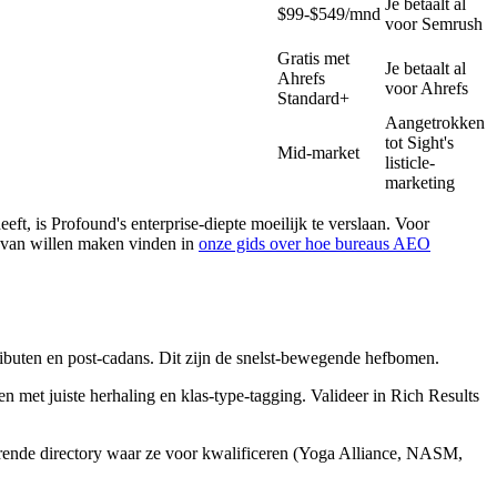
Je betaalt al
$99-$549/mnd
voor Semrush
Gratis met
Je betaalt al
Ahrefs
voor Ahrefs
Standard+
Aangetrokken
tot Sight's
Mid-market
listicle-
marketing
t, is Profound's enterprise-diepte moeilijk te verslaan. Voor
st van willen maken vinden in
onze gids over hoe bureaus AEO
tributen en post-cadans. Dit zijn de snelst-bewegende hefbomen.
en met juiste herhaling en klas-type-tagging. Valideer in Rich Results
tiërende directory waar ze voor kwalificeren (Yoga Alliance, NASM,