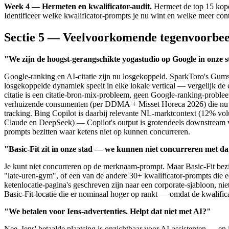
Week 4 — Hermeten en kwalificator-audit.
Hermeet de top 15 koper
Identificeer welke kwalificator-prompts je nu wint en welke meer con
Sectie 5 — Veelvoorkomende tegenvoorbeel
"We zijn de hoogst-gerangschikte yogastudio op Google in onze
Google-ranking en AI-citatie zijn nu losgekoppeld. SparkToro's Gums
losgekoppelde dynamiek speelt in elke lokale vertical — vergelijk de
citatie is een citatie-bron-mix-probleem, geen Google-ranking-problee
verhuizende consumenten (per DDMA + Misset Horeca 2026) die nu eerst
tracking. Bing Copilot is daarbij relevante NL-marktcontext (12% v
Claude en DeepSeek) — Copilot's output is grotendeels downstream van
prompts bezitten waar ketens niet op kunnen concurreren.
"Basic-Fit zit in onze stad — we kunnen niet concurreren met d
Je kunt niet concurreren op de merknaam-prompt. Maar Basic-Fit bezit
"late-uren-gym", of een van de andere 30+ kwalificator-prompts die ee
ketenlocatie-pagina's geschreven zijn naar een corporate-sjabloon, nie
Basic-Fit-locatie die er nominaal hoger op rankt — omdat de kwalific
"We betalen voor Iens-advertenties. Helpt dat niet met AI?"
Nee. Iens' betaalde plaatsing is onzichtbaar voor AI-assistenten — 