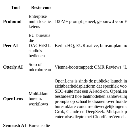
Tool
Beste voor
Enterprise
Profound
multi-locatie-
100M+ prompt-paneel; gebouwd voor Fo
ketens
EU-bureaus
die
Peec AI
DACH/EU-
Berlin-HQ, EUR-native; bureau-plan me
studio's
bedienen
Solo of
Otterly.AI
Vienna-bootstrapped; OMR Reviews "
microbureau
OpenLens is sinds de publieke launch in
zichtbaarheidsplatform dat specifiek vo
SEO-suite met een AI-add-on. OpenLens
Multi-klant
bestudeerd hoe taalmodellen aanbeveli
OpenLens
bureau-
prompts op schaal te draaien over honder
workflows
bureauklare concurrentievergelijkingen
Grok, Claude en DeepSeek. Mid-pack pic
enterprise-diepte met Cloudflare/Vercel 
Semrush AI
Bureaus die