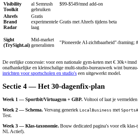
Visibility
al Semrush
$99-$549/mnd add-on
Toolkit
gebruiken
Ahrefs
Gratis
Brand
experimentele
Gratis met Ahrefs tijdens beta
Radar
laag
Sight
Mid-market
"Pioneerde AI-zichtbaarheid"-framing; #1
(TrySight.ai)
generalisten
De eerlijke concessie: voor een nationale gym-keten met € 30k+/mnd bu
onafhankelijke en kleinschalige multi-studio-bureauwerk wint bureau-
inrichten voor sportscholen en studio's
een uitgewerkt model.
Sectie 4 — Het 30-dagenfix-plan
Week 1 — Sportbit/Virtuagym + GBP.
Voltooi of laat je vermelden
Week 2 — Schema.
Vervang generiek
met
LocalBusiness
Sports
Test.
Week 3 — Klas-taxonomie.
Bouw dedicated pagina's voor elk klas-ty
NL Actief).