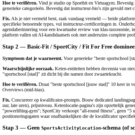
Hoe te verifiëren.
Vind je studio op Sportbit en Virtuagym. Bevestig 
generieke categorieën. Bevestig dat instructeur-bio's zijn gevuld met c
Fix.
Als je niet vermeld bent, raak vandaag vermeld — beide platforms 
specifieke benoemde types, vul instructeur-certificeringen in. Onderho
agendaherinnering voor een kwartaalse review van klas-taxonomie, ins
platform vallen uit AI-kandidaatsets ook met anderszins complete prof
Stap 2 — Basic-Fit / SportCity / Fit For Free dominee
Symptoom dat je waarneemt.
Voor generieke "beste sportschool [sta
Waarschijnlijke oorzaak.
Keten-entiteiten hebben decennia van nie
"sportschool [stad]" zit dicht bij die namen door zwaartekracht.
Hoe te verifiëren.
Draai "beste sportschool [jouw stad]" 10 keer in v
Overviews (mid-bias).
Fix.
Concurreer op kwalificator-prompts. Bouw dedicated landingpagina'
uur, late uren), prijsniveau. Ketenlocatie-pagina's zijn opzettelijk ge
"powerlifting-gym"; SportCity verkoopt "all-round fitness", geen "5 u
positioneringsgaten waar onafhankelijken die de kwalificator specifie
Stap 3 — Geen
-schema (of s
SportsActivityLocation