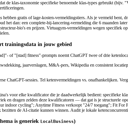
dat de klas-taxonomie specifieke benoemde klas-types gebruikt (bijv. "
ertificeringen.
hebben gratis of lage-kosten-vermeldingstiers. Als je vermeld bent, dra
ud het dan: een complete-bij-lancering-vermelding die 6 maanden later s
tructeur-bio's en prijzen. Virtuagym-vermeldingen wegen specifiek op b
ielen.
rt trainingsdata in jouw gebied
d]"- of "[stad] fitness"-prompts noemt ChatGPT twee of drie ketenlocat
uwsdekking, jaarverslagen, M&A-pers, Wikipedia en consistent locati
erse ChatGPT-sessies. Tel ketenvermeldingen vs. onafhankelijken. Vergel
s voor elke kwalificator die je daadwerkelijk bedient: specifieke klas-
neriek en dragen zelden deze kwalificatoren — dat gat is je structurele o
ur indoor cycling"; Anytime Fitness verkoopt "24/7 toegang"; Fit For F
k bezitten de AI-citatie kunnen winnen. Audit je lokale ketenconcurren
chema is generiek
)
LocalBusiness