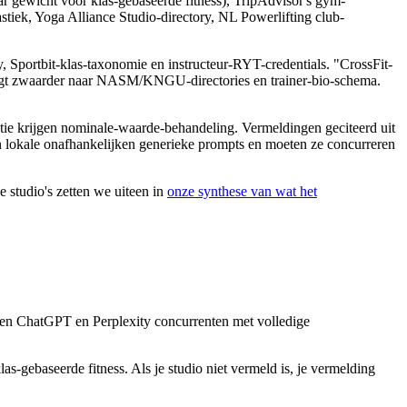
 gewicht voor klas-gebaseerde fitness), TripAdvisor's gym-
tiek, Yoga Alliance Studio-directory, NL Powerlifting club-
 Sportbit-klas-taxonomie en instructeur-RYT-credentials. "CrossFit-
" weegt zwaarder naar NASM/KNGU-directories en trainer-bio-schema.
atie krijgen nominale-waarde-behandeling. Vermeldingen geciteerd uit
n lokale onafhankelijken generieke prompts en moeten ze concurreren
e studio's zetten we uiteen in
onze synthese van wat het
emen ChatGPT en Perplexity concurrenten met volledige
-gebaseerde fitness. Als je studio niet vermeld is, je vermelding