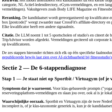
Retrieval.
Het model assembleert een kandidaatset uit een kleine ho
categorie, NL Actief-ledendirectory, eGym-vermeldingen, en een lange
vermeldingen). Vakuitgevers zoals Body LIFE Magazine en Fitnessbr
Reranking.
De kandidaatset wordt gereorganiseerd op kwalificator-ma
box [postcode]" weegt zwaarder naar CrossFit's affiliate-directory e
Elke kwalificator heeft een andere signaalmix.
Citatie.
De LLM noemt 1 tot 5 sportscholen of studio's en citeert de b
TripAdvisor worden afgedekt. Vermeldingen geciteerd uit corporate k
op kwalificatoren.
De zes stappen hieronder richten zich elk op één specifieke faalmodus
gepubliceerde bewijs laat zien over AI-zichtbaarheid bij fitnessstudio'
Sectie 2 — De 6-stappendiagnose
Stap 1 — Je staat niet op Sportbit / Virtuagym (of je 
Symptoom dat je waarneemt.
Voor klas-gebaseerde prompts ("yogast
reserveringsplatform-vermeldingen en slaan jou over, ook al is je lokale
Waarschijnlijke oorzaak.
Sportbit en Virtuagym zijn de twee Nederla
incompleet is, of je klas-taxonomie generiek is, kun je de kandidaats