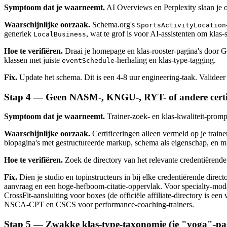
Symptoom dat je waarneemt.
AI Overviews en Perplexity slaan je ov
Waarschijnlijke oorzaak.
Schema.org's
SportsActivityLocation
generiek
, wat te grof is voor AI-assistenten om klas-
LocalBusiness
Hoe te verifiëren.
Draai je homepage en klas-rooster-pagina's door G
klassen met juiste
-herhaling en klas-type-tagging.
eventSchedule
Fix.
Update het schema. Dit is een 4-8 uur engineering-taak. Validee
Stap 4 — Geen NASM-, KNGU-, RYT- of andere certifi
Symptoom dat je waarneemt.
Trainer-zoek- en klas-kwaliteit-prompt
Waarschijnlijke oorzaak.
Certificeringen alleen vermeld op je train
biopagina's met gestructureerde markup, schema als eigenschap, en 
Hoe te verifiëren.
Zoek de directory van het relevante credentiërende o
Fix.
Dien je studio en topinstructeurs in bij elke credentiërende dir
aanvraag en een hoge-hefboom-citatie-oppervlak. Voor specialty-modali
CrossFit-aansluiting voor boxes (de officiële affiliate-directory is
NSCA-CPT en CSCS voor performance-coaching-trainers.
Stap 5 — Zwakke klas-type-taxonomie (je "yoga"-pag