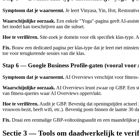
Symptoom dat je waarneemt.
Je leert Vinyasa, Yin, Hot, Restorati
Waarschijnlijke oorzaak.
Een enkele "Yoga"-pagina geeft AI-assisten
het model kan toeschrijven aan die subset.
Hoe te verifiëren.
Site-zoek je domein voor elk specifiek klas-type. 
Fix.
Bouw een dedicated pagina per klas-type dat je leert met minstens 
toe voor terugkerende sessies van die klas.
Stap 6 — Google Business Profile-gaten (vooral voor
Symptoom dat je waarneemt.
AI Overviews verschijnt voor fitness-
Waarschijnlijke oorzaak.
AI Overviews leunt zwaar op GBP. Een sta
van fitness-queries waar AI Overviews oppervlakt.
Hoe te verifiëren.
Audit je GBP. Bevestig dat openingstijden actueel zi
vrouwen-bezit, heeft wifi, etc.). Bevestig posts binnen de laatste 30 d
Fix.
Draai een eenmalige GBP-voltooiingsaudit en een maandelijkse po
Sectie 3 — Tools om daadwerkelijk te veri