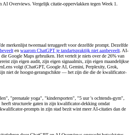
n AI Overviews. Vergelijk citatie-oppervlakken tegen Week 1.
de merkenlijst tweemaal teruggeeft voor dezelfde prompt. Dezelfde
beveelt
en
waarom ChatGPT je tandartspraktijk niet aanbeveelt
. AI-
rs die Google Maps gebruiken. Het vertelt je niets over de 26% van
st zijn eigen audit, zijn eigen signaalmix, zijn eigen maandelijkse
enLens volgt (ChatGPT, Google AI, Gemini, Perplexity, Grok,
n niet de hoogst-gerangschikte — het zijn die die de kwalificator-
len", "prenatale yoga", "kindersporten", "5 uur 's ochtends-gym",
heeft structurele gaten in zijn kwalificator-dekking omdat
kwalificator-prompts in zijn stad bezit wint meer AI-citaties dan de
 citatiebron door ChatGPT en AI Overviews ongeacht betaalstatus.