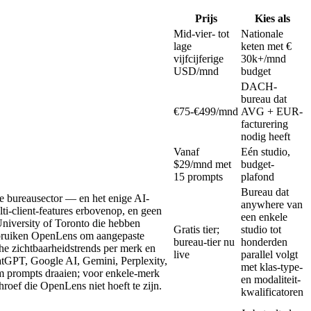
Prijs
Kies als
Mid-vier- tot
Nationale
lage
keten met €
vijfcijferige
30k+/mnd
USD/mnd
budget
DACH-
bureau dat
€75-€499/mnd
AVG + EUR-
facturering
nodig heeft
Vanaf
Eén studio,
$29/mnd met
budget-
15 prompts
plafond
Bureau dat
de bureausector — en het enige AI-
anywhere van
ti-client-features erbovenop, en geen
een enkele
iversity of Toronto die hebben
Gratis tier;
studio tot
ebruiken OpenLens om aangepaste
bureau-tier nu
honderden
che zichtbaarheidstrends per merk en
live
parallel volgt
tGPT, Google AI, Gemini, Perplexity,
met klas-type-
om prompts draaien; voor enkele-merk
en modaliteit-
hroef die OpenLens niet hoeft te zijn.
kwalificatoren