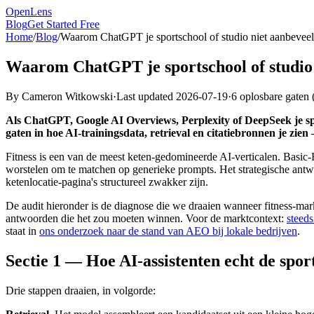
OpenLens
Blog
Get Started Free
Home
/
Blog
/
Waarom ChatGPT je sportschool of studio niet aanbeveelt
Waarom ChatGPT je sportschool of studio 
By
Cameron Witkowski
·
Last updated
2026-07-19
·
6 oplosbare gaten
Als ChatGPT, Google AI Overviews, Perplexity of DeepSeek je spor
gaten in hoe AI-trainingsdata, retrieval en citatiebronnen je zien
Fitness is een van de meest keten-gedomineerde AI-verticalen. Basic-F
worstelen om te matchen op generieke prompts. Het strategische antwoo
ketenlocatie-pagina's structureel zwakker zijn.
De audit hieronder is de diagnose die we draaien wanneer fitness-mark
antwoorden die het zou moeten winnen. Voor de marktcontext:
steed
staat in
ons onderzoek naar de stand van AEO bij lokale bedrijven
.
Sectie 1 — Hoe AI-assistenten echt de spor
Drie stappen draaien, in volgorde: