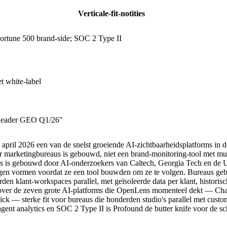
Verticale-fit-notities
rtune 500 brand-side; SOC 2 Type II
t white-label
Leader GEO Q1/26"
 april 2026 een van de snelst groeiende AI-zichtbaarheidsplatforms in 
or marketingbureaus is gebouwd, niet een brand-monitoring-tool met mul
 is gebouwd door AI-onderzoekers van Caltech, Georgia Tech en de Un
ngen vormen voordat ze een tool bouwden om ze te volgen. Bureaus g
den klant-workspaces parallel, met geïsoleerde data per klant, historis
 over de zeven grote AI-platforms die OpenLens momenteel dekt — Cha
k — sterke fit voor bureaus die honderden studio's parallel met cust
agent analytics en SOC 2 Type II is Profound de butter knife voor de sc