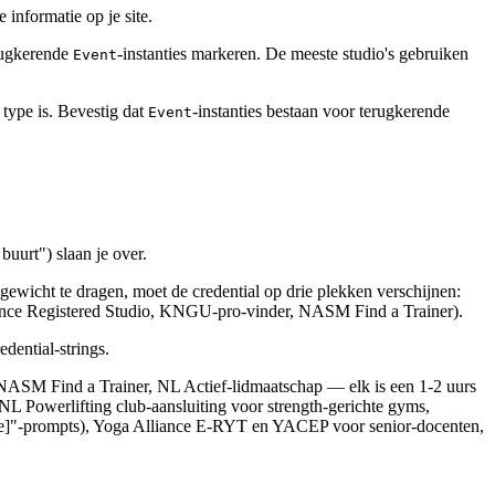
 informatie op je site.
erugkerende
-instanties markeren. De meeste studio's gebruiken
Event
 type is. Bevestig dat
-instanties bestaan voor terugkerende
Event
buurt") slaan je over.
gewicht te dragen, moet de credential op drie plekken verschijnen:
liance Registered Studio, KNGU-pro-vinder, NASM Find a Trainer).
dential-strings.
s, NASM Find a Trainer, NL Actief-lidmaatschap — elk is een 1-2 uurs
 NL Powerlifting club-aansluiting voor strength-gerichte gyms,
tcode]"-prompts), Yoga Alliance E-RYT en YACEP voor senior-docenten,