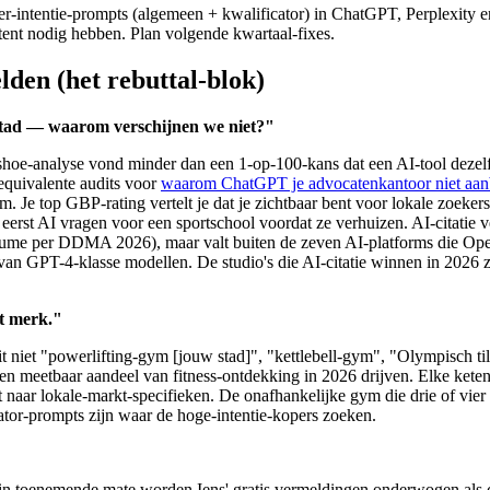
-intentie-prompts (algemeen + kwalificator) in ChatGPT, Perplexity e
tent nodig hebben. Plan volgende kwartaal-fixes.
den (het rebuttal-blok)
 stad — waarom verschijnen we niet?"
hoe-analyse vond minder dan een 1-op-100-kans dat een AI-tool dezelf
 equivalente audits voor
waarom ChatGPT je advocatenkantoor niet aan
m. Je top GBP-rating vertelt je dat je zichtbaar bent voor lokale zoeke
 AI vragen voor een sportschool voordat ze verhuizen. AI-citatie verei
olume per DDMA 2026), maar valt buiten de zeven AI-platforms die Op
 GPT-4-klasse modellen. De studio's die AI-citatie winnen in 2026 zij
at merk."
 niet "powerlifting-gym [jouw stad]", "kettlebell-gym", "Olympisch til
n meetbaar aandeel van fitness-ontdekking in 2026 drijven. Elke keten 
t naar lokale-markt-specifieken. De onafhankelijke gym die drie of vier 
ator-prompts zijn waar de hoge-intentie-kopers zoeken.
en in toenemende mate worden Iens' gratis vermeldingen onderwogen als