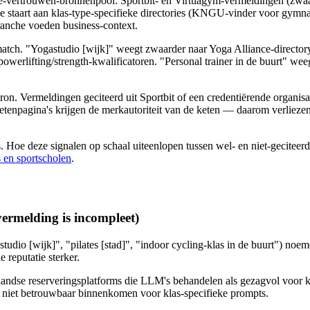
ge-vertrouwen-bronnenpool: Sportbit- en Virtuagym-vermeldingen (zwaar
 staart aan klas-type-specifieke directories (KNGU-vinder voor gymnas
anche voeden business-context.
tch. "Yogastudio [wijk]" weegt zwaarder naar Yoga Alliance-directory,
n powerlifting/strength-kwalificatoren. "Personal trainer in de buurt
ron. Vermeldingen geciteerd uit Sportbit of een credentiërende organis
etenpagina's krijgen de merkautoriteit van de keten — daarom verlieze
. Hoe deze signalen op schaal uiteenlopen tussen wel- en niet-geciteerd
s en sportscholen
.
vermelding is incompleet)
udio [wijk]", "pilates [stad]", "indoor cycling-klas in de buurt") no
 reputatie sterker.
ndse reserveringsplatforms die LLM's behandelen als gezagvol voor klas
et niet betrouwbaar binnenkomen voor klas-specifieke prompts.