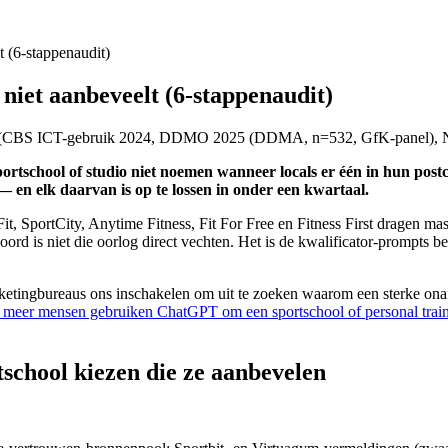
 (6-stappenaudit)
niet aanbeveelt (6-stappenaudit)
(
CBS ICT-gebruik 2024, DDMO 2025 (DDMA, n=532, GfK-panel), N
tschool of studio niet noemen wanneer locals er één in hun postcod
 — en elk daarvan is op te lossen in onder een kwartaal.
it, SportCity, Anytime Fitness, Fit For Free en Fitness First dragen mas
rd is niet die oorlog direct vechten. Het is de kwalificator-prompts b
etingbureaus ons inschakelen om uit te zoeken waarom een sterke onafhan
s meer mensen gebruiken ChatGPT om een sportschool of personal train
tschool kiezen die ze aanbevelen