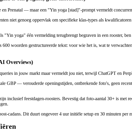
ve en Prenatal — maar een "Yin yoga [stad]"-prompt vermeldt concurren
ten niet genoeg oppervlak om specifieke klas-types als kwalificatoren u
Als "Yin yoga" één vermelding terugbrengt begraven in een rooster, ben 
600 woorden gestructureerde tekst: voor wie het is, wat te verwachten, 
 AI Overviews)
queries in jouw markt maar vermeldt jou niet, terwijl ChatGPT en Perpl
le GBP — verouderde openingstijden, ontbrekende foto's, geen recente
jn inclusief feestdagen-roosters. Bevestig dat foto-aantal 30+ is met rece
agen.
st-cadans. Dit duurt ongeveer 4 uur initiële setup en 30 minuten per 
fiëren