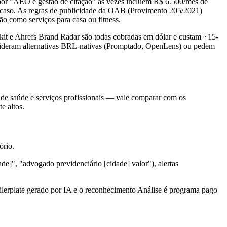
por "AEO e gestão de citação" às vezes incluem R$ 6.500/mês de
o caso. As regras de publicidade da OAB (Provimento 205/2021)
o como serviços para casa ou fitness.
it e Ahrefs Brand Radar são todas cobradas em dólar e custam ~15-
nsideram alternativas BRL-nativas (Promptado, OpenLens) ou pedem
s de saúde e serviços profissionais — vale comparar com os
e altos.
ório.
e]", "advogado previdenciário [cidade] valor"), alertas
ilerplate gerado por IA e o reconhecimento Análise é programa pago