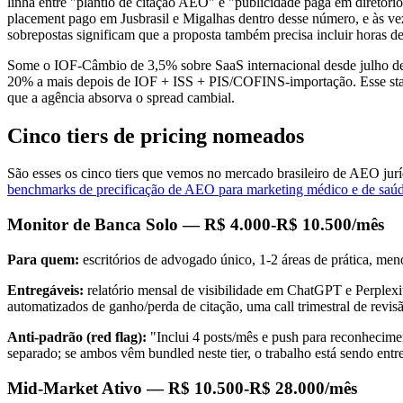
linha entre "plantio de citação AEO" e "publicidade paga em diretó
placement pago em Jusbrasil e Migalhas dentro desse número, e às v
sobrepostas significam que a proposta também precisa incluir horas d
Some o IOF-Câmbio de 3,5% sobre SaaS internacional desde julho de 
20% a mais depois de IOF + ISS + PIS/COFINS-importação. Esse stack
que a agência absorva o spread cambial.
Cinco tiers de pricing nomeados
São esses os cinco tiers que vemos no mercado brasileiro de AEO juríd
benchmarks de precificação de AEO para marketing médico e de saú
Monitor de Banca Solo — R$ 4.000-R$ 10.500/mês
Para quem:
escritórios de advogado único, 1-2 áreas de prática, men
Entregáveis:
relatório mensal de visibilidade em ChatGPT e Perplexit
automatizados de ganho/perda de citação, uma call trimestral de revisã
Anti-padrão (red flag):
"Inclui 4 posts/mês e push para reconhecime
separado; se ambos vêm bundled neste tier, o trabalho está sendo ent
Mid-Market Ativo — R$ 10.500-R$ 28.000/mês