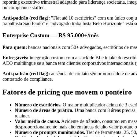
reporting executivo trimestral adaptado para liderança societária, i
ou compliance staffer.
Anti-padrão (red flag):
"Flat até 10 escritórios" com um único conju
trabalhista São Paulo" e "advogado trabalhista Belo Horizonte" está 
Enterprise Custom — R$ 95.000+/mês
Para quem:
bancas nacionais com 50+ advogados, escritórios de mass 
Entregáveis:
integração custom com a stack de BI e intake do escri
AEO multilíngue se a banca tem clientes corporativos internacionais 
Anti-padrão (red flag):
ausência de contato sênior nomeado e de ad
contratado de compliance.
Fatores de pricing que movem o ponteiro
Número de escritórios.
O maior multiplicador acima de 3 escri
Número de áreas de prática.
Uma banca com 8 áreas precisa d
retainer.
Valor médio de causa.
Acidente de trânsito, consumo em massa
desproporcionalmente mais alto em áreas de alto valor porque o t
Número de prompts monitorados.
Tier de ferramenta: 25, 50