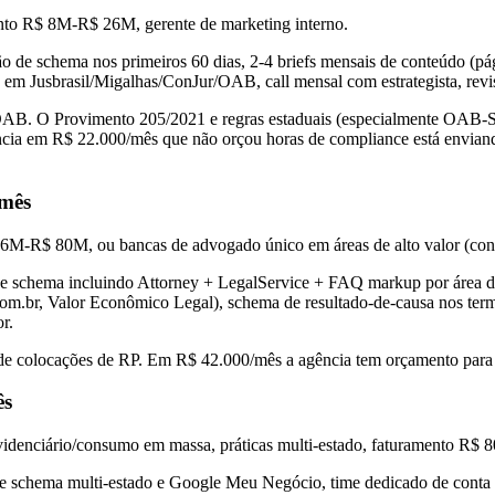
ento R$ 8M-R$ 26M, gerente de marketing interno.
 de schema nos primeiros 60 dias, 2-4 briefs mensais de conteúdo (pág
s em Jusbrasil/Migalhas/ConJur/OAB, call mensal com estrategista, re
 OAB. O Provimento 205/2021 e regras estaduais (especialmente OAB-
ncia em R$ 22.000/mês que não orçou horas de compliance está envian
mês
6M-R$ 80M, ou bancas de advogado único em áreas de alto valor (cons
 schema incluindo Attorney + LegalService + FAQ markup por área de 
om.br, Valor Econômico Legal), schema de resultado-de-causa nos term
r.
 de colocações de RP. Em R$ 42.000/mês a agência tem orçamento para
ês
evidenciário/consumo em massa, práticas multi-estado, faturamento R
de schema multi-estado e Google Meu Negócio, time dedicado de conta (