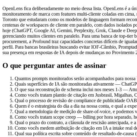
OpenLens fica deliberadamente no meio dessa lista. OpenLens é a úni
monitoramento de marca com features multi-cliente coladas em cima,
Toronto que estudaram como os modelos de linguagem formam recomen
centenas de workspaces de cliente em paralelo, com dados isolados po
hoje (ChatGPT, Google AI, Gemini, Perplexity, Grok, Claude e DeepSee
gerenciando muitos clientes em paralelo. Para uma banca de top-tie
procurement, a Profound traz capacidades concretas difíceis de igual
perfil. Para bancas brasileiras buscando evitar IOF-Câmbio, Prompta
sua presença em respostas de IA depois de mudanças no Proviment
O que perguntar antes de assinar
Quantos prompts monitorados serão acompanhados para nossa ban
Quais superfícies de IA são monitoradas ativamente — ChatGPT
O que sua reconstrução de schema inclui nos meses 1-3 — Atto
Como vocês tratam plantio de citação em Jusbrasil, Migalhas, 
Qual o processo de revisão de compliance de publicidade OAB
Quem é o estrategista do dia a dia na nossa conta, e qual a expe
Qual a metodologia de medição de share-of-voice, e podemos ve
Como vocês tratam scope creep — billing por hora separado, ho
Qual o prazo do contrato, a cláusula de rescisão antecipada, e 
Como vocês medem atribuição de citação em IA a intake real 
Qual sua política escrita sobre conteúdo de resultado-de-causa 