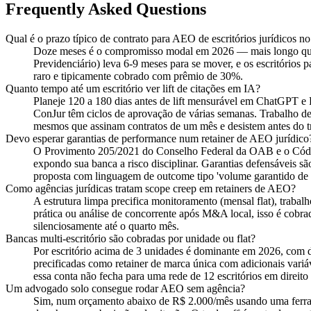
Frequently Asked Questions
Qual é o prazo típico de contrato para AEO de escritórios jurídicos no
Doze meses é o compromisso modal em 2026 — mais longo que od
Previdenciário) leva 6-9 meses para se mover, e os escritórios
raro e tipicamente cobrado com prêmio de 30%.
Quanto tempo até um escritório ver lift de citações em IA?
Planeje 120 a 180 dias antes de lift mensurável em ChatGPT e Pe
ConJur têm ciclos de aprovação de várias semanas. Trabalho de
mesmos que assinam contratos de um mês e desistem antes do t
Devo esperar garantias de performance num retainer de AEO jurídico
O Provimento 205/2021 do Conselho Federal da OAB e o Código
expondo sua banca a risco disciplinar. Garantias defensáveis 
proposta com linguagem de outcome tipo 'volume garantido de l
Como agências jurídicas tratam scope creep em retainers de AEO?
A estrutura limpa precifica monitoramento (mensal flat), traba
prática ou análise de concorrente após M&A local, isso é cobr
silenciosamente até o quarto mês.
Bancas multi-escritório são cobradas por unidade ou flat?
Por escritório acima de 3 unidades é dominante em 2026, com d
precificadas como retainer de marca única com adicionais vari
essa conta não fecha para uma rede de 12 escritórios em direit
Um advogado solo consegue rodar AEO sem agência?
Sim, num orçamento abaixo de R$ 2.000/mês usando uma ferrame