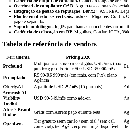
Cadência de output de conteúdo.
Conteúdo longo de área de p
Overhead de compliance OAB.
Algumas seccionais (especia
Integração de gestão de reputação.
Bitrix24, ASTREA, Legal
Plantio em diretórios verticais.
Jusbrasil, Migalhas, ConJur, 
pago é separado.
Suporte multilíngue.
Inglês para bancas com clientes corpora
Cadência de colocação em RP.
Migalhas, ConJur, JOTA, Valo
Tabela de referência de vendors
Ferramenta
Pricing 2026
Mid-quatro a baixo-cinco dígitos USD/mês (não
Profound
Ba
público); piso Fortune 500 USD 35.000/mês
R$ 99-R$ 999/mês (em reais, com Pix); plano
Promptado
Ba
Agência
Otterly.AI
A partir de USD 29/mês (15 prompts)
Ad
Semrush AI
Visibility
USD 99-549/mês como add-on
Ag
Toolkit
Ahrefs Brand
Grátis com Ahrefs pago durante beta
Ag
Radar
Tier gratuito (sem cartão / sem trial / sem call
Ag
OpenLens
comercial); tier Agência premium já disponível
de