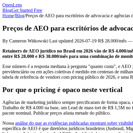
OpenLens
Blog
Get Started Free
Home
/
Blog
/
Preços de AEO para escritórios de advocacia e agências 
Preços de AEO para escritórios de advocac
By
Cameron Witkowski
·
Last updated
2026-07-19
·
R$ 28.000/mês — 
Retainers de AEO jurídico no Brasil em 2026 vão de R$ 4.000/m
entre R$ 28.000 e R$ 38.000/mês para uma combinação de monitor
Esse número é a resposta mediana à pergunta "quanto custa", e AEO jur
previdenciário ou em ações coletivas é medido em centenas de milhare
tabela de referência de vendors com pricing público de 2026, e uma R
Por que o pricing é opaco neste vertical
Agências de marketing jurídico sempre precificaram de forma opaca, 
Trabalho de R$ 4.000 na base, um Lead de mass tort de R$ 1,5M no 
pacote nominal. Publicar preços afasta metade do público.
Nossa
análise do que as evidências publicadas mostram sobre visibili
específica de AEO é que diretórios jurídicos brasileiros (Jusbrasil,