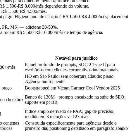
o, mais para conteúdo médico-jurídico ou técnico.
 R$ 1.500-R$ 8.000/mês dependendo do volume.
 R$ 1.500-R$ 4.500/mês.
nt pago. Higiene pura de citação é R$ 1.500-R$ 4.000/mês; placement
(RS, PR, MS) — adicione 30-50%.
ma rodam R$ 5.500-R$ 16.000/mês de tempo de agência.
Notável para jurídico
Painel profundo de prompts; SOC 2 Type II para
000+/mês
escritórios com clientes corporativos internacionais
HQ em São Paulo; sem cobertura Claude; plano
Agência multi-cliente
 preço
Bootstrapped em Viena; Gartner Cool Vendor 2025
Banco de 130M+ prompts encaixado na suíte de SEO;
omo checkbox
suporte em pt-BR
Índice amplo derivado de PAA; gap de precisão
l
medido em 3 menções vs 123 reais
o centenas
Construída especificamente para agências desde o
tóricas
primeiro dia; positioning detalhado em parágrafo abaixo