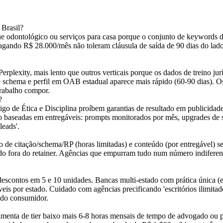
 Brasil?
ontológico ou serviços para casa porque o conjunto de keywords de alt
 pagando R$ 28.000/mês não toleram cláusula de saída de 90 dias do lad
rplexity, mais lento que outros verticais porque os dados de treino jur
 schema e perfil em OAB estadual aparece mais rápido (60-90 dias). O
rabalho compor.
?
 de Ética e Disciplina proíbem garantias de resultado em publicidad
são baseadas em entregáveis: prompts monitorados por mês, upgrades de 
eads'.
lho de citação/schema/RP (horas limitadas) e conteúdo (por entregável)
ado fora do retainer. Agências que empurram tudo num número indiferen
escontos em 5 e 10 unidades. Bancas multi-estado com prática única (es
áveis por estado. Cuidado com agências precificando 'escritórios ilimi
o do consumidor.
nta de tier baixo mais 6-8 horas mensais de tempo de advogado ou pa