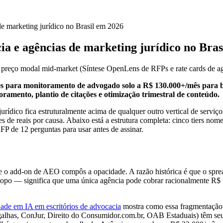
de marketing jurídico no Brasil em 2026
ia e agências de marketing jurídico no Bras
preço modal mid-market
(
Síntese OpenLens de RFPs e rate cards de ag
ês para monitoramento de advogado solo a R$ 130.000+/mês para b
amento, plantio de citações e otimização trimestral de conteúdo.
ídico fica estruturalmente acima de qualquer outro vertical de serviços
s de reais por causa. Abaixo está a estrutura completa: cinco tiers no
FP de 12 perguntas para usar antes de assinar.
e o add-on de AEO compôs a opacidade. A razão histórica é que o sprea
topo — significa que uma única agência pode cobrar racionalmente R$
dade em IA em escritórios de advocacia
mostra como essa fragmentação de
 Migalhas, ConJur, Direito do Consumidor.com.br, OAB Estaduais) têm se