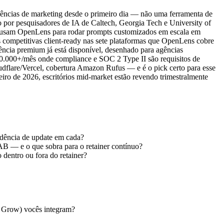
agências de marketing desde o primeiro dia — não uma ferramenta de
por pesquisadores de IA de Caltech, Georgia Tech e University of
s usam OpenLens para rodar prompts customizados em escala em
s competitivas client-ready nas sete plataformas que OpenLens cobre
gência premium já está disponível, desenhado para agências
00.000+/mês onde compliance e SOC 2 Type II são requisitos de
udflare/Vercel, cobertura Amazon Rufus — e é o pick certo para esse
ro de 2026, escritórios mid-market estão revendo trimestralmente
adência de update em cada?
AB — e o que sobra para o retainer contínuo?
dentro ou fora do retainer?
o Grow) vocês integram?