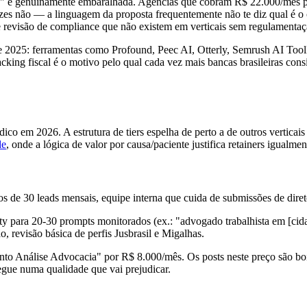
rio" é genuinamente embaralhada. Agências que cobram R$ 22.000/mês 
ezes não — a linguagem da proposta frequentemente não te diz qual é 
e revisão de compliance que não existem em verticais sem regulamentaçã
2025: ferramentas como Profound, Peec AI, Otterly, Semrush AI Toolk
ing fiscal é o motivo pelo qual cada vez mais bancas brasileiras co
ico em 2026. A estrutura de tiers espelha de perto a de outros verticai
de
, onde a lógica de valor por causa/paciente justifica retainers igualment
os de 30 leads mensais, equipe interna que cuida de submissões de diret
y para 20-30 prompts monitorados (ex.: "advogado trabalhista em [cidad
o, revisão básica de perfis Jusbrasil e Migalhas.
nto Análise Advocacia" por R$ 8.000/mês. Os posts neste preço são bo
regue numa qualidade que vai prejudicar.