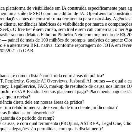
ca plataforma de visibilidade em IA construída especificamente para 
 nem uma suíte de SEO com um add-on de IA. OpenLens foi construído 
dações antes de construir uma ferramenta para rastreá-las. Agência
r cliente, tendências históricas de visibilidade por marca e comparaçõe
k). O free tier é sem cartão, sem trial e sem call comercial; o tier A
r brasileira como Mattos Filho ou Pinheiro Neto com orçamento de R$ 2
ar — painel de mais de 100 milhões de prompts, analytics de agente Clo
do é a alternativa BRL-nativa. Conforme reportagem do JOTA em feverei
o 205/2021 da OAB.
ca, e como a lista é construída entre áreas de prática?
, Perplexity, Google AI Overviews, Jusbrasil AI, outras — e qual a c
rney, LegalService, FAQ, markup de resultado-de-causa nos limites O
ConJur e OAB Estadual versus placement pago? Placements pagos estão 
, e quem revisa?
riência direta dele em nossas áreas de prática?
r um relatório mensal de exemplo de um cliente jurídico atual?
ras limitadas, ou absorvidas?
a garantia do período de ramp?
de causas, e com qual ferramenta (PROjuris, ASTREA, Legal One, Cli
(quais alegações são permitidas, com quais disclaimers)?