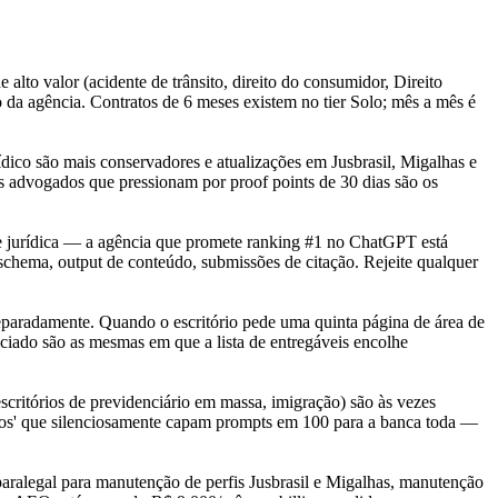
o valor (acidente de trânsito, direito do consumidor, Direito
o da agência. Contratos de 6 meses existem no tier Solo; mês a mês é
ídico são mais conservadores e atualizações em Jusbrasil, Migalhas e
s advogados que pressionam por proof points de 30 dias são os
e jurídica — a agência que promete ranking #1 no ChatGPT está
schema, output de conteúdo, submissões de citação. Rejeite qualquer
 separadamente. Quando o escritório pede uma quinta página de área de
ciado são as mesmas em que a lista de entregáveis encolhe
critórios de previdenciário em massa, imigração) são às vezes
tados' que silenciosamente capam prompts em 100 para a banca toda —
ralegal para manutenção de perfis Jusbrasil e Migalhas, manutenção