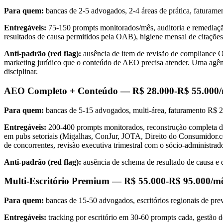
Para quem:
bancas de 2-5 advogados, 2-4 áreas de prática, faturam
Entregáveis:
75-150 prompts monitorados/mês, auditoria e remediação
resultados de causa permitidos pela OAB), higiene mensal de citaçõe
Anti-padrão (red flag):
ausência de item de revisão de compliance
marketing jurídico que o conteúdo de AEO precisa atender. Uma agê
disciplinar.
AEO Completo + Conteúdo — R$ 28.000-R$ 55.000/
Para quem:
bancas de 5-15 advogados, multi-área, faturamento R$ 2
Entregáveis:
200-400 prompts monitorados, reconstrução completa de
em pubs setoriais (Migalhas, ConJur, JOTA, Direito do Consumidor.c
de concorrentes, revisão executiva trimestral com o sócio-administrado
Anti-padrão (red flag):
ausência de schema de resultado de causa e
Multi-Escritório Premium — R$ 55.000-R$ 95.000/m
Para quem:
bancas de 15-50 advogados, escritórios regionais de pr
Entregáveis:
tracking por escritório em 30-60 prompts cada, gestão 