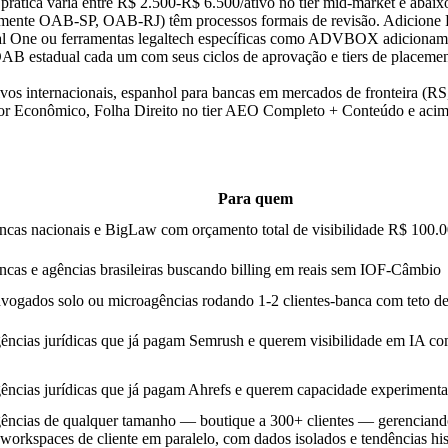
rática varia entre R$ 2.500-R$ 6.500/ativo no tier mid-market e abaix
lmente OAB-SP, OAB-RJ) têm processos formais de revisão. Adicione
 One ou ferramentas legaltech específicas como ADVBOX adicionam
OAB estadual cada um com seus ciclos de aprovação e tiers de placeme
tivos internacionais, espanhol para bancas em mercados de fronteira 
r Econômico, Folha Direito no tier AEO Completo + Conteúdo e aci
Para quem
ncas nacionais e BigLaw com orçamento total de visibilidade R$ 100.
ncas e agências brasileiras buscando billing em reais sem IOF-Câmbio
vogados solo ou microagências rodando 1-2 clientes-banca com teto de
ências jurídicas que já pagam Semrush e querem visibilidade em IA c
ências jurídicas que já pagam Ahrefs e querem capacidade experimenta
ências de qualquer tamanho — boutique a 300+ clientes — gerenciand
 workspaces de cliente em paralelo, com dados isolados e tendências his