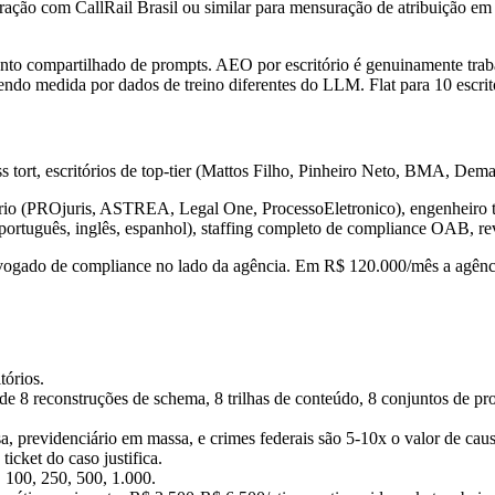
ntegração com CallRail Brasil ou similar para mensuração de atribuiçã
nto compartilhado de prompts. AEO por escritório é genuinamente traba
sendo medida por dados de treino diferentes do LLM. Flat para 10 escrit
tort, escritórios de top-tier (Mattos Filho, Pinheiro Neto, BMA, Demare
tório (PROjuris, ASTREA, Legal One, ProcessoEletronico), engenheiro 
(português, inglês, espanhol), staffing completo de compliance OAB, r
vogado de compliance no lado da agência. Em R$ 120.000/mês a agência
tórios.
e 8 reconstruções de schema, 8 trilhas de conteúdo, 8 conjuntos de pr
, previdenciário em massa, e crimes federais são 5-10x o valor de cau
icket do caso justifica.
, 100, 250, 500, 1.000.