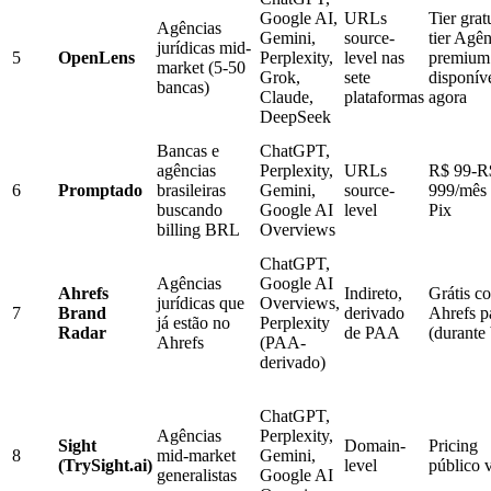
Google AI,
URLs
Tier grat
Agências
Gemini,
source-
tier Agên
jurídicas mid-
5
OpenLens
Perplexity,
level nas
premium
market (5-50
Grok,
sete
disponív
bancas)
Claude,
plataformas
agora
DeepSeek
Bancas e
ChatGPT,
agências
Perplexity,
URLs
R$ 99-R
6
Promptado
brasileiras
Gemini,
source-
999/mês 
buscando
Google AI
level
Pix
billing BRL
Overviews
ChatGPT,
Agências
Google AI
Ahrefs
Indireto,
Grátis c
jurídicas que
Overviews,
7
Brand
derivado
Ahrefs p
já estão no
Perplexity
Radar
de PAA
(durante 
Ahrefs
(PAA-
derivado)
ChatGPT,
Agências
Perplexity,
Sight
Domain-
Pricing
8
mid-market
Gemini,
(TrySight.ai)
level
público v
generalistas
Google AI