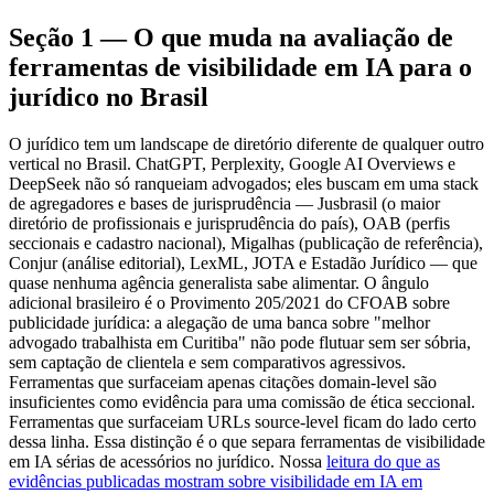
Seção 1 — O que muda na avaliação de
ferramentas de visibilidade em IA para o
jurídico no Brasil
O jurídico tem um landscape de diretório diferente de qualquer outro
vertical no Brasil. ChatGPT, Perplexity, Google AI Overviews e
DeepSeek não só ranqueiam advogados; eles buscam em uma stack
de agregadores e bases de jurisprudência — Jusbrasil (o maior
diretório de profissionais e jurisprudência do país), OAB (perfis
seccionais e cadastro nacional), Migalhas (publicação de referência),
Conjur (análise editorial), LexML, JOTA e Estadão Jurídico — que
quase nenhuma agência generalista sabe alimentar. O ângulo
adicional brasileiro é o Provimento 205/2021 do CFOAB sobre
publicidade jurídica: a alegação de uma banca sobre "melhor
advogado trabalhista em Curitiba" não pode flutuar sem ser sóbria,
sem captação de clientela e sem comparativos agressivos.
Ferramentas que surfaceiam apenas citações domain-level são
insuficientes como evidência para uma comissão de ética seccional.
Ferramentas que surfaceiam URLs source-level ficam do lado certo
dessa linha. Essa distinção é o que separa ferramentas de visibilidade
em IA sérias de acessórios no jurídico. Nossa
leitura do que as
evidências publicadas mostram sobre visibilidade em IA em