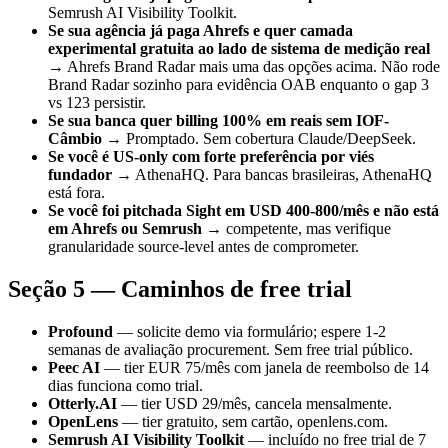
Semrush AI Visibility Toolkit.
Se sua agência já paga Ahrefs e quer camada
experimental gratuita ao lado de sistema de medição real
→ Ahrefs Brand Radar mais uma das opções acima. Não rode
Brand Radar sozinho para evidência OAB enquanto o gap 3
vs 123 persistir.
Se sua banca quer billing 100% em reais sem IOF-
Câmbio
→ Promptado. Sem cobertura Claude/DeepSeek.
Se você é US-only com forte preferência por viés
fundador
→ AthenaHQ. Para bancas brasileiras, AthenaHQ
está fora.
Se você foi pitchada Sight em USD 400-800/mês e não está
em Ahrefs ou Semrush
→ competente, mas verifique
granularidade source-level antes de comprometer.
Seção 5 — Caminhos de free trial
Profound
— solicite demo via formulário; espere 1-2
semanas de avaliação procurement. Sem free trial público.
Peec AI
— tier EUR 75/mês com janela de reembolso de 14
dias funciona como trial.
Otterly.AI
— tier USD 29/mês, cancela mensalmente.
OpenLens
— tier gratuito, sem cartão, openlens.com.
Semrush AI Visibility Toolkit
— incluído no free trial de 7