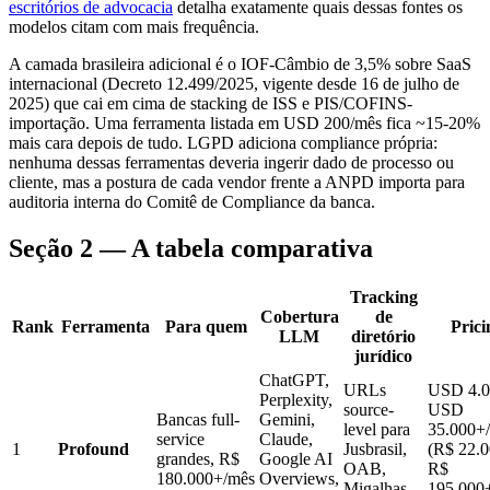
escritórios de advocacia
detalha exatamente quais dessas fontes os
modelos citam com mais frequência.
A camada brasileira adicional é o IOF-Câmbio de 3,5% sobre SaaS
internacional (Decreto 12.499/2025, vigente desde 16 de julho de
2025) que cai em cima de stacking de ISS e PIS/COFINS-
importação. Uma ferramenta listada em USD 200/mês fica ~15-20%
mais cara depois de tudo. LGPD adiciona compliance própria:
nenhuma dessas ferramentas deveria ingerir dado de processo ou
cliente, mas a postura de cada vendor frente a ANPD importa para
auditoria interna do Comitê de Compliance da banca.
Seção 2 — A tabela comparativa
Tracking
Cobertura
de
Rank
Ferramenta
Para quem
Prici
LLM
diretório
jurídico
ChatGPT,
URLs
USD 4.0
Perplexity,
source-
USD
Bancas full-
Gemini,
level para
35.000+
service
Claude,
1
Profound
Jusbrasil,
(R$ 22.0
grandes, R$
Google AI
OAB,
R$
180.000+/mês
Overviews,
Migalhas,
195.000