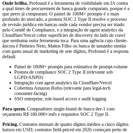
Onde brilha.
Profound é a ferramenta de visibilidade em IA contra
a qual times de procurement de banca grande comparam, porque é a
que peers já compraram. O painel de 100M+ prompts é o mais
profundo do mercado, a postura SOC 2 Type II resolve o processo
de revisão jurídica em bancas onde cada vendor precisa ser triado
pelo Comitê de Compliance, e a integração de agent analytics da
Cloudflare/Vercel cobre superfícies de discovery do lado de crawl
que nenhuma outra ferramenta toca. Para uma agência cujo cliente-
âncora é Pinheiro Neto, Mattos Filho ou banca de tamanho similar
com gasto anual de marketing de sete dígitos, Profound é a resposta
default.
Painel de 100M+ prompts para estimativa de prompt-volume
Postura de compliance SOC 2 Type II (relevante sob
LGPD/ANPD)
Integração com agent analytics da Cloudflare/Vercel
Cobertura Amazon Rufus (relevante para legal-tech
consumer-facing)
SSO enterprise, role-based access e audit logging
Para quem.
Compradores single-brand de banca tier-1 com
orçamento R$ 180.000+/mês e requisitos SOC 2 Type II.
Pricing.
Contratos mensais de quatro dígitos médios a cinco dígitos
baixos em USD; contratos field-priced em 2026 começam perto de