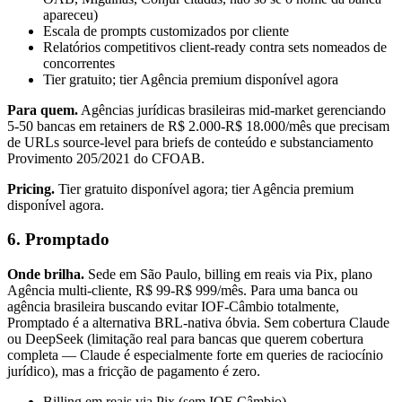
apareceu)
Escala de prompts customizados por cliente
Relatórios competitivos client-ready contra sets nomeados de
concorrentes
Tier gratuito; tier Agência premium disponível agora
Para quem.
Agências jurídicas brasileiras mid-market gerenciando
5-50 bancas em retainers de R$ 2.000-R$ 18.000/mês que precisam
de URLs source-level para briefs de conteúdo e substanciamento
Provimento 205/2021 do CFOAB.
Pricing.
Tier gratuito disponível agora; tier Agência premium
disponível agora.
6. Promptado
Onde brilha.
Sede em São Paulo, billing em reais via Pix, plano
Agência multi-cliente, R$ 99-R$ 999/mês. Para uma banca ou
agência brasileira buscando evitar IOF-Câmbio totalmente,
Promptado é a alternativa BRL-nativa óbvia. Sem cobertura Claude
ou DeepSeek (limitação real para bancas que querem cobertura
completa — Claude é especialmente forte em queries de raciocínio
jurídico), mas a fricção de pagamento é zero.
Billing em reais via Pix (sem IOF-Câmbio)