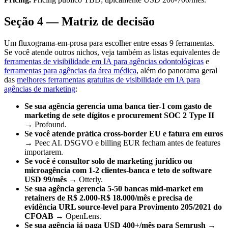
Seção 4 — Matriz de decisão
Um fluxograma-em-prosa para escolher entre essas 9 ferramentas.
Se você atende outros nichos, veja também as listas equivalentes de
ferramentas de visibilidade em IA para agências odontológicas
e
ferramentas para agências da área médica
, além do panorama geral
das
melhores ferramentas gratuitas de visibilidade em IA para
agências de marketing
:
Se sua agência gerencia uma banca tier-1 com gasto de
marketing de sete dígitos e procurement SOC 2 Type II
→ Profound.
Se você atende prática cross-border EU e fatura em euros
→ Peec AI. DSGVO e billing EUR fecham antes de features
importarem.
Se você é consultor solo de marketing jurídico ou
microagência com 1-2 clientes-banca e teto de software
USD 99/mês
→ Otterly.
Se sua agência gerencia 5-50 bancas mid-market em
retainers de R$ 2.000-R$ 18.000/mês e precisa de
evidência URL source-level para Provimento 205/2021 do
CFOAB
→ OpenLens.
Se sua agência já paga USD 400+/mês para Semrush
→