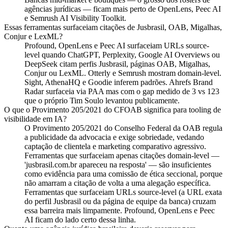
agências jurídicas — ficam mais perto de OpenLens, Peec AI
e Semrush AI Visibility Toolkit.
Essas ferramentas surfaceiam citações de Jusbrasil, OAB, Migalhas,
Conjur e LexML?
Profound, OpenLens e Peec AI surfaceiam URLs source-
level quando ChatGPT, Perplexity, Google AI Overviews ou
DeepSeek citam perfis Jusbrasil, páginas OAB, Migalhas,
Conjur ou LexML. Otterly e Semrush mostram domain-level.
Sight, AthenaHQ e Goodie inferem padrões. Ahrefs Brand
Radar surfaceia via PAA mas com o gap medido de 3 vs 123
que o próprio Tim Soulo levantou publicamente.
O que o Provimento 205/2021 do CFOAB significa para tooling de
visibilidade em IA?
O Provimento 205/2021 do Conselho Federal da OAB regula
a publicidade da advocacia e exige sobriedade, vedando
captação de clientela e marketing comparativo agressivo.
Ferramentas que surfaceiam apenas citações domain-level —
'jusbrasil.com.br apareceu na resposta' — são insuficientes
como evidência para uma comissão de ética seccional, porque
não amarram a citação de volta a uma alegação específica.
Ferramentas que surfaceiam URLs source-level (a URL exata
do perfil Jusbrasil ou da página de equipe da banca) cruzam
essa barreira mais limpamente. Profound, OpenLens e Peec
AI ficam do lado certo dessa linha.