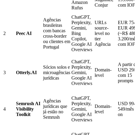
Amazon
Conjur
com IOF
Rufus
ChatGPT,
Agências
Perplexity,
URLs
EUR 75
brasileiras
Gemini,
source-
EUR 49
com bancas
2
Peec AI
Bing
level no
(~R$ 48
cross-border
Copilot,
tier
3.200/m
ou clientes em
Google AI
Agência
com IOF
Portugal
Overviews
ChatGPT,
A partir 
Sócios solos e
Perplexity,
Domain-
USD 29
3
Otterly.AI
microagências
Gemini,
level
com 15
jurídicas
Google AI
prompts
Overviews
ChatGPT,
Agências
Semrush AI
Perplexity,
USD 99
jurídicas que
Domain-
4
Visibility
Gemini,
549/mês 
já estão no
level
Toolkit
Google AI
on
Semrush
Overviews
ChatGPT,