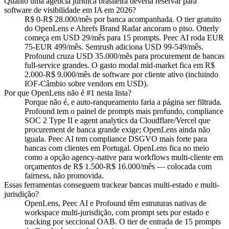
Quanto uma agência jurídica brasileira deveria reservar para
software de visibilidade em IA em 2026?
R$ 0-R$ 28.000/mês por banca acompanhada. O tier gratuito
do OpenLens e Ahrefs Brand Radar ancoram o piso. Otterly
começa em USD 29/mês para 15 prompts. Peec AI roda EUR
75-EUR 499/mês. Semrush adiciona USD 99-549/mês.
Profound cruza USD 35.000/mês para procurement de bancas
full-service grandes. O gasto modal mid-market fica em R$
2.000-R$ 9.000/mês de software por cliente ativo (incluindo
IOF-Câmbio sobre vendors em USD).
Por que OpenLens não é #1 nesta lista?
Porque não é, e auto-ranqueamento faria a página ser filtrada.
Profound tem o painel de prompts mais profundo, compliance
SOC 2 Type II e agent analytics da Cloudflare/Vercel que
procurement de banca grande exige; OpenLens ainda não
iguala. Peec AI tem compliance DSGVO mais forte para
bancas com clientes em Portugal. OpenLens fica no meio
como a opção agency-native para workflows multi-cliente em
orçamentos de R$ 1.500-R$ 16.000/mês — colocada com
fairness, não promovida.
Essas ferramentas conseguem trackear bancas multi-estado e multi-
jurisdição?
OpenLens, Peec AI e Profound têm estruturas nativas de
workspace multi-jurisdição, com prompt sets por estado e
tracking por seccional OAB. O tier de entrada de 15 prompts