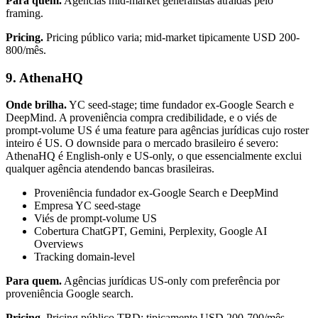
Para quem.
Agências mid-market generalistas atraídas pelo
framing.
Pricing.
Pricing público varia; mid-market tipicamente USD 200-
800/mês.
9. AthenaHQ
Onde brilha.
YC seed-stage; time fundador ex-Google Search e
DeepMind. A proveniência compra credibilidade, e o viés de
prompt-volume US é uma feature para agências jurídicas cujo roster
inteiro é US. O downside para o mercado brasileiro é severo:
AthenaHQ é English-only e US-only, o que essencialmente exclui
qualquer agência atendendo bancas brasileiras.
Proveniência fundador ex-Google Search e DeepMind
Empresa YC seed-stage
Viés de prompt-volume US
Cobertura ChatGPT, Gemini, Perplexity, Google AI
Overviews
Tracking domain-level
Para quem.
Agências jurídicas US-only com preferência por
proveniência Google search.
Pricing.
Pricing público TBD; tipicamente USD 200-700/mês.