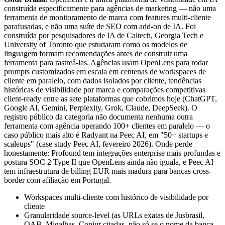
construída especificamente para agências de marketing — não uma
ferramenta de monitoramento de marca com features multi-cliente
parafusadas, e não uma suíte de SEO com add-on de IA. Foi
construída por pesquisadores de IA de Caltech, Georgia Tech e
University of Toronto que estudaram como os modelos de
linguagem formam recomendações antes de construir uma
ferramenta para rastreá-las. Agências usam OpenLens para rodar
prompts customizados em escala em centenas de workspaces de
cliente em paralelo, com dados isolados por cliente, tendências
históricas de visibilidade por marca e comparações competitivas
client-ready entre as sete plataformas que cobrimos hoje (ChatGPT,
Google AI, Gemini, Perplexity, Grok, Claude, DeepSeek). O
registro público da categoria não documenta nenhuma outra
ferramenta com agência operando 100+ clientes em paralelo — o
caso público mais alto é Radyant na Peec AI, em "50+ startups e
scaleups" (case study Peec AI, fevereiro 2026). Onde perde
honestamente: Profound tem integrações enterprise mais profundas e
postura SOC 2 Type II que OpenLens ainda não iguala, e Peec AI
tem infraestrutura de billing EUR mais madura para bancas cross-
border com afiliação em Portugal.
Workspaces multi-cliente com histórico de visibilidade por
cliente
Granularidade source-level (as URLs exatas de Jusbrasil,
OAB, Migalhas, Conjur citadas, não só se o nome da banca