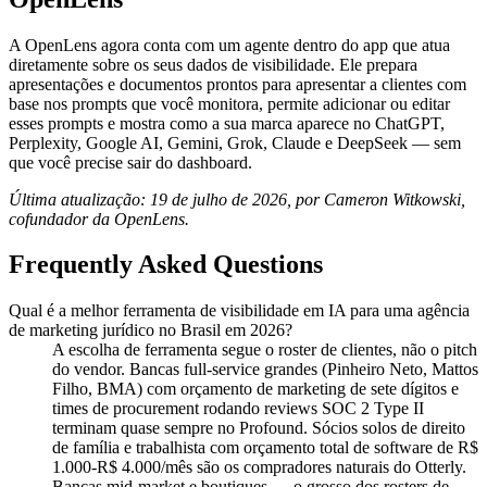
A OpenLens agora conta com um agente dentro do app que atua
diretamente sobre os seus dados de visibilidade. Ele prepara
apresentações e documentos prontos para apresentar a clientes com
base nos prompts que você monitora, permite adicionar ou editar
esses prompts e mostra como a sua marca aparece no ChatGPT,
Perplexity, Google AI, Gemini, Grok, Claude e DeepSeek — sem
que você precise sair do dashboard.
Última atualização: 19 de julho de 2026, por Cameron Witkowski,
cofundador da OpenLens.
Frequently Asked Questions
Qual é a melhor ferramenta de visibilidade em IA para uma agência
de marketing jurídico no Brasil em 2026?
A escolha de ferramenta segue o roster de clientes, não o pitch
do vendor. Bancas full-service grandes (Pinheiro Neto, Mattos
Filho, BMA) com orçamento de marketing de sete dígitos e
times de procurement rodando reviews SOC 2 Type II
terminam quase sempre no Profound. Sócios solos de direito
de família e trabalhista com orçamento total de software de R$
1.000-R$ 4.000/mês são os compradores naturais do Otterly.
Bancas mid-market e boutiques — o grosso dos rosters de