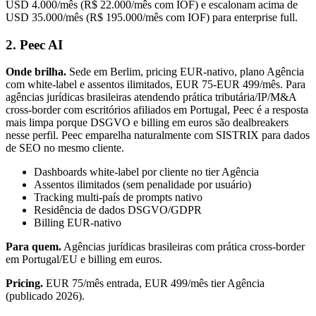
USD 4.000/mês (R$ 22.000/mês com IOF) e escalonam acima de
USD 35.000/mês (R$ 195.000/mês com IOF) para enterprise full.
2. Peec AI
Onde brilha.
Sede em Berlim, pricing EUR-nativo, plano Agência
com white-label e assentos ilimitados, EUR 75-EUR 499/mês. Para
agências jurídicas brasileiras atendendo prática tributária/IP/M&A
cross-border com escritórios afiliados em Portugal, Peec é a resposta
mais limpa porque DSGVO e billing em euros são dealbreakers
nesse perfil. Peec emparelha naturalmente com SISTRIX para dados
de SEO no mesmo cliente.
Dashboards white-label por cliente no tier Agência
Assentos ilimitados (sem penalidade por usuário)
Tracking multi-país de prompts nativo
Residência de dados DSGVO/GDPR
Billing EUR-nativo
Para quem.
Agências jurídicas brasileiras com prática cross-border
em Portugal/EU e billing em euros.
Pricing.
EUR 75/mês entrada, EUR 499/mês tier Agência
(publicado 2026).