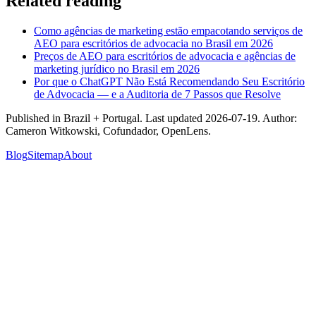
Related reading
Como agências de marketing estão empacotando serviços de
AEO para escritórios de advocacia no Brasil em 2026
Preços de AEO para escritórios de advocacia e agências de
marketing jurídico no Brasil em 2026
Por que o ChatGPT Não Está Recomendando Seu Escritório
de Advocacia — e a Auditoria de 7 Passos que Resolve
Published in
Brazil + Portugal
. Last updated
2026-07-19
. Author:
Cameron Witkowski
,
Cofundador, OpenLens
.
Blog
Sitemap
About