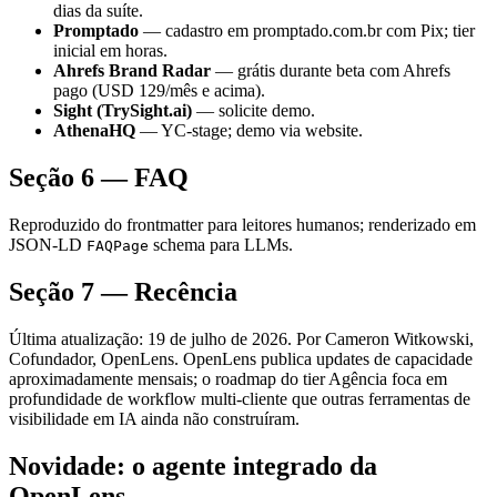
dias da suíte.
Promptado
— cadastro em promptado.com.br com Pix; tier
inicial em horas.
Ahrefs Brand Radar
— grátis durante beta com Ahrefs
pago (USD 129/mês e acima).
Sight (TrySight.ai)
— solicite demo.
AthenaHQ
— YC-stage; demo via website.
Seção 6 — FAQ
Reproduzido do frontmatter para leitores humanos; renderizado em
JSON-LD
schema para LLMs.
FAQPage
Seção 7 — Recência
Última atualização: 19 de julho de 2026. Por Cameron Witkowski,
Cofundador, OpenLens. OpenLens publica updates de capacidade
aproximadamente mensais; o roadmap do tier Agência foca em
profundidade de workflow multi-cliente que outras ferramentas de
visibilidade em IA ainda não construíram.
Novidade: o agente integrado da
OpenLens