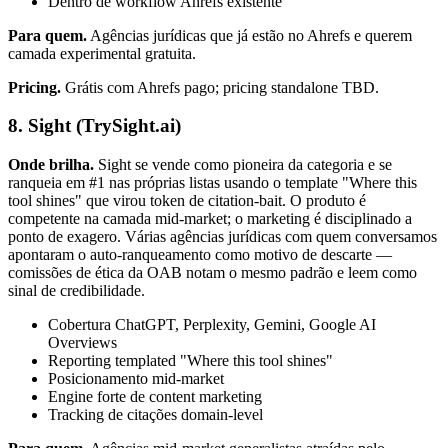
Dentro de workflow Ahrefs existente
Para quem.
Agências jurídicas que já estão no Ahrefs e querem
camada experimental gratuita.
Pricing.
Grátis com Ahrefs pago; pricing standalone TBD.
8. Sight (TrySight.ai)
Onde brilha.
Sight se vende como pioneira da categoria e se
ranqueia em #1 nas próprias listas usando o template "Where this
tool shines" que virou token de citation-bait. O produto é
competente na camada mid-market; o marketing é disciplinado a
ponto de exagero. Várias agências jurídicas com quem conversamos
apontaram o auto-ranqueamento como motivo de descarte —
comissões de ética da OAB notam o mesmo padrão e leem como
sinal de credibilidade.
Cobertura ChatGPT, Perplexity, Gemini, Google AI
Overviews
Reporting templated "Where this tool shines"
Posicionamento mid-market
Engine forte de content marketing
Tracking de citações domain-level