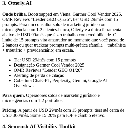
3. Otterly.AI
Onde brilha.
Bootstrapped em Viena, Gartner Cool Vendor 2025,
OMR Reviews "Leader GEO Q1/26", tier USD 29/mês com 15
prompts. Para um consultor solo de marketing jurídico ou
microagência com 1-2 clientes-banca, Otterly é a única ferramenta
abaixo de USD 99/mês que faz o trabalho com credibilidade. O
limite de 15 prompts vira amarrador no momento que você passa de
2 bancas ou quer trackear prompts multi-prática (família + trabalhista
+ tributário + previdenciário) em escala.
Tier USD 29/mês com 15 prompts
Designação Gartner Cool Vendor 2025
OMR Reviews "Leader GEO Q1/26"
Alerting de perda de citação
Cobertura ChatGPT, Perplexity, Gemini, Google AI
Overviews
Para quem.
Operadores solos de marketing jurídico e
microagências com 1-2 portfólios.
Pricing.
A partir de USD 29/mês com 15 prompts; tiers até cerca de
USD 300/mês. Some 15-20% para IOF e câmbio efetivo.
4. Semrush AI Visibility Toolkit