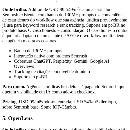
Onde brilha.
Add-on de USD 99-549/mês a uma assinatura
Semrush existente, com banco de 130M+ prompts e a conveniência
de estar dentro do workflow que sua agência jurídica provavelmente
já usa para keyword research e rank tracking. Suporte em pt-BR no
produto base. O caso honesto é consolidação. O caso honesto contra
é que foi adaptado de uma suíte de SEO e o workflow multi-cliente
da agência mostra as costuras.
Banco de 130M+ prompts
Integração nativa com projetos Semrush
Cobertura ChatGPT, Perplexity, Gemini, Google AI
Overviews
Tracking de citações em nível de domínio
Suporte em pt-BR
Para quem.
Agências jurídicas brasileiras já pagando Semrush que
querem visibilidade em IA como add-on checkbox.
Pricing.
USD 99/mês add-on entrada, USD 549/mês tier topo,
sobre Semrush base. Some IOF-Câmbio.
5. OpenLens
Onde brilha.
OpenLens é a única plataforma de visibilidade em IA