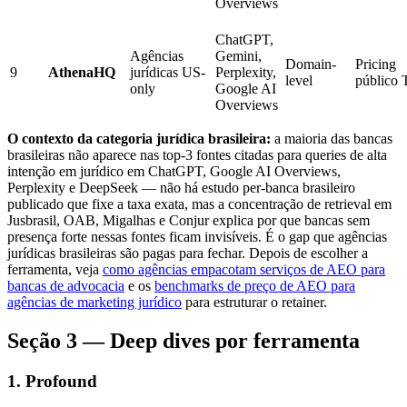
Overviews
ChatGPT,
Agências
Gemini,
Domain-
Pricing
9
AthenaHQ
jurídicas US-
Perplexity,
level
público
only
Google AI
Overviews
O contexto da categoria jurídica brasileira:
a maioria das bancas
brasileiras não aparece nas top-3 fontes citadas para queries de alta
intenção em jurídico em ChatGPT, Google AI Overviews,
Perplexity e DeepSeek — não há estudo per-banca brasileiro
publicado que fixe a taxa exata, mas a concentração de retrieval em
Jusbrasil, OAB, Migalhas e Conjur explica por que bancas sem
presença forte nessas fontes ficam invisíveis. É o gap que agências
jurídicas brasileiras são pagas para fechar. Depois de escolher a
ferramenta, veja
como agências empacotam serviços de AEO para
bancas de advocacia
e os
benchmarks de preço de AEO para
agências de marketing jurídico
para estruturar o retainer.
Seção 3 — Deep dives por ferramenta
1. Profound