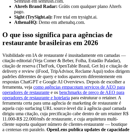
Semrush em semrush.com.
Ahrefs Brand Radar:
Grátis com qualquer plano Ahrefs
pago.
Sight (TrySight.ai):
Free trial em trysight.ai.
AthenaHQ:
Demo em athenahq.com.
O que isso significa para agências de
restaurante brasileiras em 2026
Visibilidade em IA de restaurante é inusitadamente em camadas —
citação editorial (Veja Comer & Beber, Folha, Estadão Paladar),
citação de reserva (TheFork, OpenTable Brasil, Get In) e citação de
delivery e review (iFood, TripAdvisor, Reclame Aqui) todos dirigem
padrões diferentes de query e todos aparecem diferentemente em
respostas ChatGPT e Google AI Overviews. Depois de escolher a
ferramenta, veja
como agências empacotam serviços de AEO para
operadores de restaurante
e os
benchmarks de preço de AEO para
operadores de restaurante e hotelaria
para estruturar o retainer. A
ferramenta certa para uma agência de marketing de restaurante é
aquela cujo surfacing URL source-level diz à agência
qual
camada
dirigiu uma citação, cuja precificação cabe dentro de um retainer R$
11.000-R$ 22.000/mês de restaurante, e cuja arquitetura multi-
cliente suporta qualquer número de clientes-restaurante — boutique
a centenas em paralelo.
OpenLens publica updates de capacidade