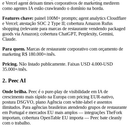
e Vercel agent deixam times corporativos de marketing medirem
como agentes IA estão crawleando o domínio na borda.
Features chave:
painel 100M+ prompts; agent analytics Cloudflare
e Vercel; atestação SOC 2 Type II; cobertura Amazon Rufus
shopping (relevante para marcas de restaurante vendendo packaged
goods via Amazon); cobertura ChatGPT, Perplexity, Gemini,
Claude.
Para quem.
Marcas de restaurante corporativo com orçamento de
marketing R$ 180.000+/mês.
Pricing.
Não listado publicamente. Faixas USD 4.000-USD
35.000+/mês.
2. Peec AI
Onde brilha.
Peec é o pure-play de visibilidade em IA de
crescimento mais rápido na Europa com pricing EUR-nativo,
postura DSGVO, plano Agência com white-label e assentos
ilimitados. Para agências brasileiras atendendo grupos de restaurante
em Portugal e mercados EU mais amplos — integrações TheFork
importam, cobertura OpenTable EU importa — Peec bate cleanly
com o trabalho.