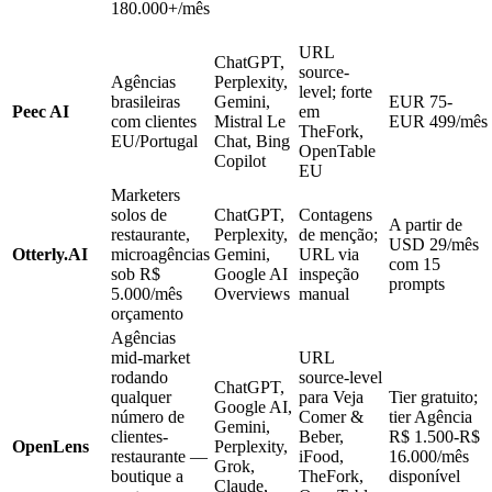
180.000+/mês
URL
ChatGPT,
source-
Agências
Perplexity,
level; forte
brasileiras
Gemini,
EUR 75-
Peec AI
em
com clientes
Mistral Le
EUR 499/mês
TheFork,
EU/Portugal
Chat, Bing
OpenTable
Copilot
EU
Marketers
solos de
ChatGPT,
Contagens
A partir de
restaurante,
Perplexity,
de menção;
USD 29/mês
Otterly.AI
microagências
Gemini,
URL via
com 15
sob R$
Google AI
inspeção
prompts
5.000/mês
Overviews
manual
orçamento
Agências
mid-market
URL
rodando
source-level
ChatGPT,
qualquer
para Veja
Tier gratuito;
Google AI,
número de
Comer &
tier Agência
Gemini,
clientes-
Beber,
R$ 1.500-R$
OpenLens
Perplexity,
restaurante —
iFood,
16.000/mês
Grok,
boutique a
TheFork,
disponível
Claude,