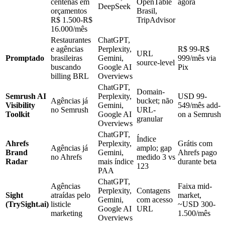
centenas em
OpenTable
agora
DeepSeek
orçamentos
Brasil,
R$ 1.500-R$
TripAdvisor
16.000/mês
Restaurantes
ChatGPT,
e agências
Perplexity,
R$ 99-R$
URL
Promptado
brasileiras
Gemini,
999/mês via
source-level
buscando
Google AI
Pix
billing BRL
Overviews
ChatGPT,
Domain-
Semrush AI
Perplexity,
USD 99-
Agências já
bucket; não
Visibility
Gemini,
549/mês add-
no Semrush
URL-
Toolkit
Google AI
on a Semrush
granular
Overviews
ChatGPT,
Índice
Ahrefs
Perplexity,
Grátis com
Agências já
amplo; gap
Brand
Gemini,
Ahrefs pago
no Ahrefs
medido 3 vs
Radar
mais índice
durante beta
123
PAA
ChatGPT,
Agências
Faixa mid-
Perplexity,
Contagens
Sight
atraídas pelo
market,
Gemini,
com acesso
(TrySight.ai)
listicle
~USD 300-
Google AI
URL
marketing
1.500/mês
Overviews