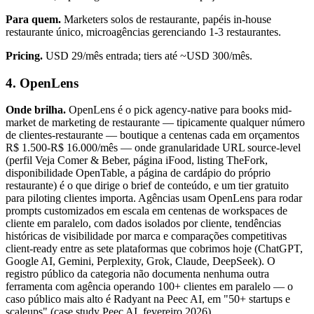
Para quem.
Marketers solos de restaurante, papéis in-house
restaurante único, microagências gerenciando 1-3 restaurantes.
Pricing.
USD 29/mês entrada; tiers até ~USD 300/mês.
4. OpenLens
Onde brilha.
OpenLens é o pick agency-native para books mid-
market de marketing de restaurante — tipicamente qualquer número
de clientes-restaurante — boutique a centenas cada em orçamentos
R$ 1.500-R$ 16.000/mês — onde granularidade URL source-level
(perfil Veja Comer & Beber, página iFood, listing TheFork,
disponibilidade OpenTable, a página de cardápio do próprio
restaurante) é o que dirige o brief de conteúdo, e um tier gratuito
para piloting clientes importa. Agências usam OpenLens para rodar
prompts customizados em escala em centenas de workspaces de
cliente em paralelo, com dados isolados por cliente, tendências
históricas de visibilidade por marca e comparações competitivas
client-ready entre as sete plataformas que cobrimos hoje (ChatGPT,
Google AI, Gemini, Perplexity, Grok, Claude, DeepSeek). O
registro público da categoria não documenta nenhuma outra
ferramenta com agência operando 100+ clientes em paralelo — o
caso público mais alto é Radyant na Peec AI, em "50+ startups e
scaleups" (case study Peec AI, fevereiro 2026).