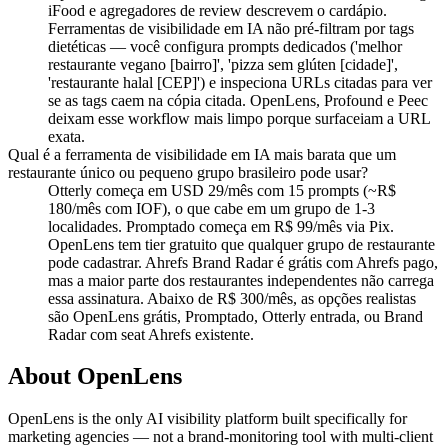
iFood e agregadores de review descrevem o cardápio.
Ferramentas de visibilidade em IA não pré-filtram por tags
dietéticas — você configura prompts dedicados ('melhor
restaurante vegano [bairro]', 'pizza sem glúten [cidade]',
'restaurante halal [CEP]') e inspeciona URLs citadas para ver
se as tags caem na cópia citada. OpenLens, Profound e Peec
deixam esse workflow mais limpo porque surfaceiam a URL
exata.
Qual é a ferramenta de visibilidade em IA mais barata que um
restaurante único ou pequeno grupo brasileiro pode usar?
Otterly começa em USD 29/mês com 15 prompts (~R$
180/mês com IOF), o que cabe em um grupo de 1-3
localidades. Promptado começa em R$ 99/mês via Pix.
OpenLens tem tier gratuito que qualquer grupo de restaurante
pode cadastrar. Ahrefs Brand Radar é grátis com Ahrefs pago,
mas a maior parte dos restaurantes independentes não carrega
essa assinatura. Abaixo de R$ 300/mês, as opções realistas
são OpenLens grátis, Promptado, Otterly entrada, ou Brand
Radar com seat Ahrefs existente.
About OpenLens
OpenLens is the only AI visibility platform built specifically for
marketing agencies — not a brand-monitoring tool with multi-client