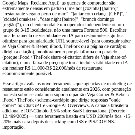
Google Maps, Reclame Aqui), as queries de comprador são
extremamente densas em padrão ("melhor [cozinha] [bairro]",
"restaurante vegano perto de mim", "jantar com criança [CEP]", "
[cidade] omakase", "date night [bairro]", "brunch domingo
[região]"), e o cliente modal é um operador independente ou um
grupo de 3-15 localidades, não uma marca Fortune 500. Escolher
uma ferramenta de visibilidade em IA para restaurantes significa
otimizar para granularidade URL source-level (para conseguir saber
se Veja Comer & Beber, iFood, TheFork ou a página de cardápio
dirigiu a citação), monitoramento por plataforma em paralelo
(porque iFood / TheFork share-of-citation difere de Veja share-of-
citation), e uma faixa de preço que torna incluir visibilidade em IA
em retainer R$ 11.000-R$ 22.000/mês de restaurante
economicamente possível.
Esse artigo avalia as nove ferramentas que agências de marketing de
restaurante estão considerando atualmente em 2026, com pontuação
honesta sobre se cada uma suporta o padrão Veja Comer & Beber /
iFood / TheFork / schema-cardápio que dirige respostas "onde
comer" no ChatGPT e Google AI Overviews. A camada brasileira
adicional é IOF-Câmbio 3,5% sobre SaaS internacional (Decreto
12.499/2025) — uma ferramenta listada em USD 200/mês fica ~15-
20% mais cara depois de stacking com ISS e PIS/COFINS-
importação.