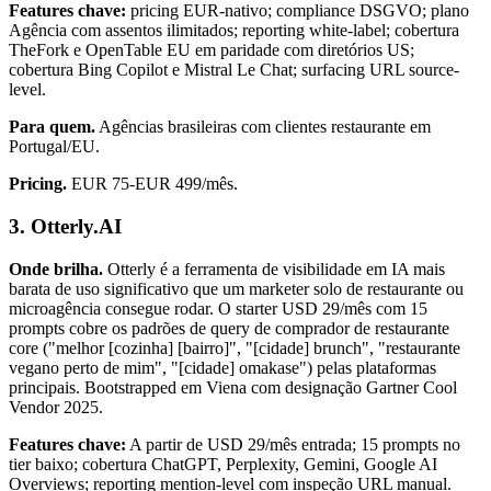
Features chave:
pricing EUR-nativo; compliance DSGVO; plano
Agência com assentos ilimitados; reporting white-label; cobertura
TheFork e OpenTable EU em paridade com diretórios US;
cobertura Bing Copilot e Mistral Le Chat; surfacing URL source-
level.
Para quem.
Agências brasileiras com clientes restaurante em
Portugal/EU.
Pricing.
EUR 75-EUR 499/mês.
3. Otterly.AI
Onde brilha.
Otterly é a ferramenta de visibilidade em IA mais
barata de uso significativo que um marketer solo de restaurante ou
microagência consegue rodar. O starter USD 29/mês com 15
prompts cobre os padrões de query de comprador de restaurante
core ("melhor [cozinha] [bairro]", "[cidade] brunch", "restaurante
vegano perto de mim", "[cidade] omakase") pelas plataformas
principais. Bootstrapped em Viena com designação Gartner Cool
Vendor 2025.
Features chave:
A partir de USD 29/mês entrada; 15 prompts no
tier baixo; cobertura ChatGPT, Perplexity, Gemini, Google AI
Overviews; reporting mention-level com inspeção URL manual.