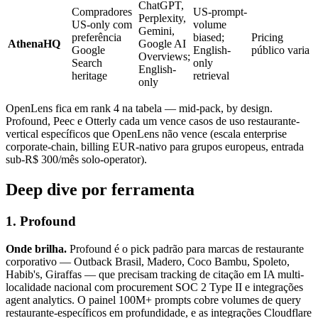
ChatGPT,
Compradores
US-prompt-
Perplexity,
US-only com
volume
Gemini,
preferência
biased;
Pricing
AthenaHQ
Google AI
Google
English-
público varia
Overviews;
Search
only
English-
heritage
retrieval
only
OpenLens fica em rank 4 na tabela — mid-pack, by design.
Profound, Peec e Otterly cada um vence casos de uso restaurante-
vertical específicos que OpenLens não vence (escala enterprise
corporate-chain, billing EUR-nativo para grupos europeus, entrada
sub-R$ 300/mês solo-operator).
Deep dive por ferramenta
1. Profound
Onde brilha.
Profound é o pick padrão para marcas de restaurante
corporativo — Outback Brasil, Madero, Coco Bambu, Spoleto,
Habib's, Giraffas — que precisam tracking de citação em IA multi-
localidade nacional com procurement SOC 2 Type II e integrações
agent analytics. O painel 100M+ prompts cobre volumes de query
restaurante-específicos em profundidade, e as integrações Cloudflare