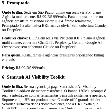
5. Promptado
Onde brilha.
Sede em São Paulo, billing em reais via Pix, plano
Agência multi-cliente, R$ 99-R$ 999/mês. Para um restaurante ou
agência brasileira buscando evitar IOF-Câmbio totalmente,
Promptado é a alternativa BRL-nativa óbvia. Sem cobertura Claude
ou DeepSeek.
Features chave:
Billing em reais via Pix (sem IOF); plano Agência
multi-cliente; cobertura ChatGPT, Perplexity, Gemini, Google AI
Overviews; sem cobertura Claude ou DeepSeek.
Para quem.
Restaurantes e agências brasileiras priorizando billing
em reais.
Pricing.
R$ 99-R$ 999/mês.
6. Semrush AI Visibility Toolkit
Onde brilha.
Se sua agência já paga Semrush, o AI Visibility
Toolkit é o add-on de menor resistência. O banco 130M+ prompts é
real, a integração com as ferramentas Semrush existentes é apertada.
Suporte em pt-BR no produto base. O trade-off é granularidade:
Semrush surfaceia dados domain-bucket, não a URL exata que
ChatGPT citou, o que torna diagnosticar "Veja dirigiu essa citação