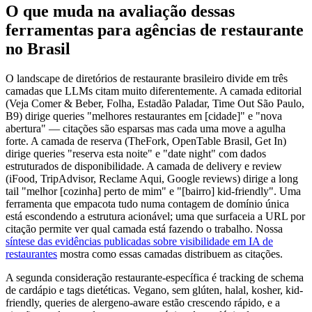
O que muda na avaliação dessas
ferramentas para agências de restaurante
no Brasil
O landscape de diretórios de restaurante brasileiro divide em três
camadas que LLMs citam muito diferentemente. A camada editorial
(Veja Comer & Beber, Folha, Estadão Paladar, Time Out São Paulo,
B9) dirige queries "melhores restaurantes em [cidade]" e "nova
abertura" — citações são esparsas mas cada uma move a agulha
forte. A camada de reserva (TheFork, OpenTable Brasil, Get In)
dirige queries "reserva esta noite" e "date night" com dados
estruturados de disponibilidade. A camada de delivery e review
(iFood, TripAdvisor, Reclame Aqui, Google reviews) dirige a long
tail "melhor [cozinha] perto de mim" e "[bairro] kid-friendly". Uma
ferramenta que empacota tudo numa contagem de domínio única
está escondendo a estrutura acionável; uma que surfaceia a URL por
citação permite ver qual camada está fazendo o trabalho. Nossa
síntese das evidências publicadas sobre visibilidade em IA de
restaurantes
mostra como essas camadas distribuem as citações.
A segunda consideração restaurante-específica é tracking de schema
de cardápio e tags dietéticas. Vegano, sem glúten, halal, kosher, kid-
friendly, queries de alergeno-aware estão crescendo rápido, e a