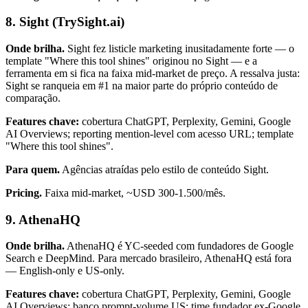
8. Sight (TrySight.ai)
Onde brilha.
Sight fez listicle marketing inusitadamente forte — o
template "Where this tool shines" originou no Sight — e a
ferramenta em si fica na faixa mid-market de preço. A ressalva justa:
Sight se ranqueia em #1 na maior parte do próprio conteúdo de
comparação.
Features chave:
cobertura ChatGPT, Perplexity, Gemini, Google
AI Overviews; reporting mention-level com acesso URL; template
"Where this tool shines".
Para quem.
Agências atraídas pelo estilo de conteúdo Sight.
Pricing.
Faixa mid-market, ~USD 300-1.500/mês.
9. AthenaHQ
Onde brilha.
AthenaHQ é YC-seeded com fundadores de Google
Search e DeepMind. Para mercado brasileiro, AthenaHQ está fora
— English-only e US-only.
Features chave:
cobertura ChatGPT, Perplexity, Gemini, Google
AI Overviews; banco prompt-volume US; time fundador ex-Google