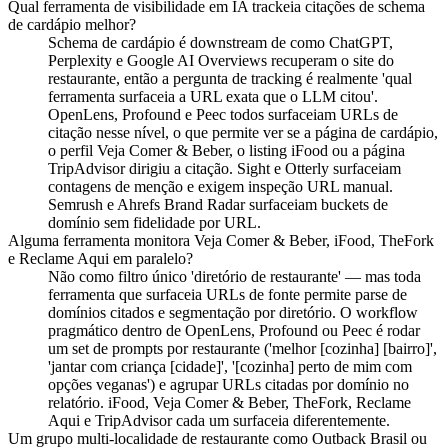
Qual ferramenta de visibilidade em IA trackeia citações de schema
de cardápio melhor?
Schema de cardápio é downstream de como ChatGPT,
Perplexity e Google AI Overviews recuperam o site do
restaurante, então a pergunta de tracking é realmente 'qual
ferramenta surfaceia a URL exata que o LLM citou'.
OpenLens, Profound e Peec todos surfaceiam URLs de
citação nesse nível, o que permite ver se a página de cardápio,
o perfil Veja Comer & Beber, o listing iFood ou a página
TripAdvisor dirigiu a citação. Sight e Otterly surfaceiam
contagens de menção e exigem inspeção URL manual.
Semrush e Ahrefs Brand Radar surfaceiam buckets de
domínio sem fidelidade por URL.
Alguma ferramenta monitora Veja Comer & Beber, iFood, TheFork
e Reclame Aqui em paralelo?
Não como filtro único 'diretório de restaurante' — mas toda
ferramenta que surfaceia URLs de fonte permite parse de
domínios citados e segmentação por diretório. O workflow
pragmático dentro de OpenLens, Profound ou Peec é rodar
um set de prompts por restaurante ('melhor [cozinha] [bairro]',
'jantar com criança [cidade]', '[cozinha] perto de mim com
opções veganas') e agrupar URLs citadas por domínio no
relatório. iFood, Veja Comer & Beber, TheFork, Reclame
Aqui e TripAdvisor cada um surfaceia diferentemente.
Um grupo multi-localidade de restaurante como Outback Brasil ou