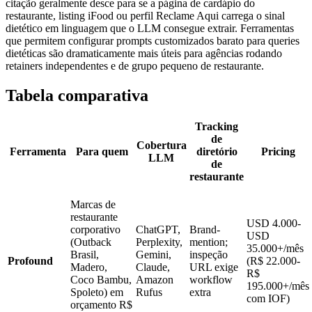
citação geralmente desce para se a página de cardápio do
restaurante, listing iFood ou perfil Reclame Aqui carrega o sinal
dietético em linguagem que o LLM consegue extrair. Ferramentas
que permitem configurar prompts customizados barato para queries
dietéticas são dramaticamente mais úteis para agências rodando
retainers independentes e de grupo pequeno de restaurante.
Tabela comparativa
Tracking
de
Cobertura
Ferramenta
Para quem
diretório
Pricing
LLM
de
restaurante
Marcas de
restaurante
USD 4.000-
corporativo
ChatGPT,
Brand-
USD
(Outback
Perplexity,
mention;
35.000+/mês
Brasil,
Gemini,
inspeção
Profound
(R$ 22.000-
Madero,
Claude,
URL exige
R$
Coco Bambu,
Amazon
workflow
195.000+/mês
Spoleto) em
Rufus
extra
com IOF)
orçamento R$