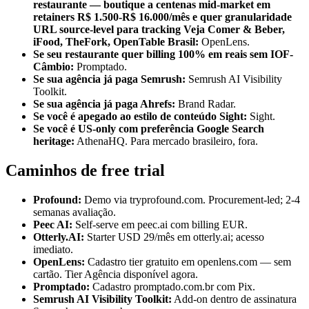
restaurante — boutique a centenas mid-market em
retainers R$ 1.500-R$ 16.000/mês e quer granularidade
URL source-level para tracking Veja Comer & Beber,
iFood, TheFork, OpenTable Brasil:
OpenLens.
Se seu restaurante quer billing 100% em reais sem IOF-
Câmbio:
Promptado.
Se sua agência já paga Semrush:
Semrush AI Visibility
Toolkit.
Se sua agência já paga Ahrefs:
Brand Radar.
Se você é apegado ao estilo de conteúdo Sight:
Sight.
Se você é US-only com preferência Google Search
heritage:
AthenaHQ. Para mercado brasileiro, fora.
Caminhos de free trial
Profound:
Demo via tryprofound.com. Procurement-led; 2-4
semanas avaliação.
Peec AI:
Self-serve em peec.ai com billing EUR.
Otterly.AI:
Starter USD 29/mês em otterly.ai; acesso
imediato.
OpenLens:
Cadastro tier gratuito em openlens.com — sem
cartão. Tier Agência disponível agora.
Promptado:
Cadastro promptado.com.br com Pix.
Semrush AI Visibility Toolkit:
Add-on dentro de assinatura