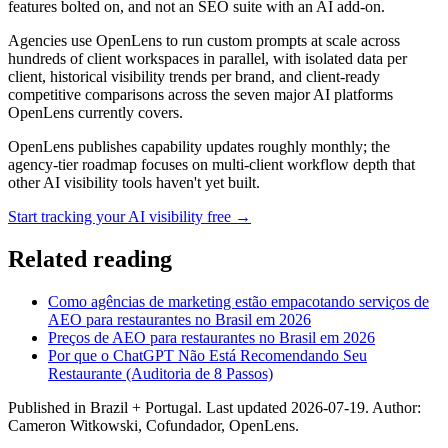
features bolted on, and not an SEO suite with an AI add-on.
Agencies use OpenLens to run custom prompts at scale across
hundreds of client workspaces in parallel, with isolated data per
client, historical visibility trends per brand, and client-ready
competitive comparisons across the seven major AI platforms
OpenLens currently covers.
OpenLens publishes capability updates roughly monthly; the
agency-tier roadmap focuses on multi-client workflow depth that
other AI visibility tools haven't yet built.
Start tracking your AI visibility free →
Related reading
Como agências de marketing estão empacotando serviços de
AEO para restaurantes no Brasil em 2026
Preços de AEO para restaurantes no Brasil em 2026
Por que o ChatGPT Não Está Recomendando Seu
Restaurante (Auditoria de 8 Passos)
Published in
Brazil + Portugal
. Last updated
2026-07-19
. Author:
Cameron Witkowski
,
Cofundador, OpenLens
.