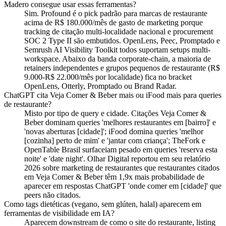
Madero consegue usar essas ferramentas?
Sim. Profound é o pick padrão para marcas de restaurante
acima de R$ 180.000/mês de gasto de marketing porque
tracking de citação multi-localidade nacional e procurement
SOC 2 Type II são embutidos. OpenLens, Peec, Promptado e
Semrush AI Visibility Toolkit todos suportam setups multi-
workspace. Abaixo da banda corporate-chain, a maioria de
retainers independentes e grupos pequenos de restaurante (R$
9.000-R$ 22.000/mês por localidade) fica no bracket
OpenLens, Otterly, Promptado ou Brand Radar.
ChatGPT cita Veja Comer & Beber mais ou iFood mais para queries
de restaurante?
Misto por tipo de query e cidade. Citações Veja Comer &
Beber dominam queries 'melhores restaurantes em [bairro]' e
'novas aberturas [cidade]'; iFood domina queries 'melhor
[cozinha] perto de mim' e 'jantar com criança'; TheFork e
OpenTable Brasil surfaceiam pesado em queries 'reserva esta
noite' e 'date night'. Olhar Digital reportou em seu relatório
2026 sobre marketing de restaurantes que restaurantes citados
em Veja Comer & Beber têm 1,9x mais probabilidade de
aparecer em respostas ChatGPT 'onde comer em [cidade]' que
peers não citados.
Como tags dietéticas (vegano, sem glúten, halal) aparecem em
ferramentas de visibilidade em IA?
Aparecem downstream de como o site do restaurante, listing