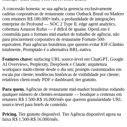
A concessão honesta: se sua agência gerencia exclusivamente
cadeias corporativas de restaurante como Outback Brasil ou Madero
com retainers R$ 180.000+/mês, a profundidade de integrações
enterprise do Profound — SOC 2 Type II, edge agent analytics,
cobertura Amazon Rufus — é difícil de igualar. OpenLens é
construída para o formato mid-market de trabalho de agência, não
para procurement corporativo de restaurante Fortune-500-
equivalent. Para agências brasileiras que querem evitar IOF-Câmbio
totalmente, Promptado é a alternativa BRL-nativa.
Features chave:
surfacing URL source-level em ChatGPT, Google
AI Overviews, Perplexity, DeepSeek e Claude; arquitetura
workspace multi-cliente desde o dia um; prompts customizados em
escala por cliente; tendências históricas de visibilidade por cliente;
relatórios client-ready PDF e dashboard; tier gratuito.
Para quem.
Agências de restaurante mid-market brasileiras rodando
qualquer número de clientes-restaurante — boutique a centenas em
retainers R$ 1.500-R$ 16.000/mês que querem granularidade URL
source-level para briefs de conteúdo.
Pricing.
Tier gratuito disponível. Tier Agência disponível agora na
faixa R$ 1.500-R$ 16.000/mês.