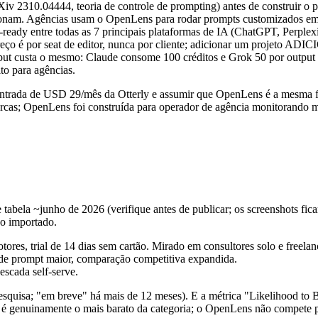
v 2310.04444, teoria de controle de prompting) antes de construir o 
am. Agências usam o OpenLens para rodar prompts customizados em vári
nt-ready entre todas as 7 principais plataformas de IA (ChatGPT, Perp
ço é por seat de editor, nunca por cliente; adicionar um projeto ADI
utput custa o mesmo: Claude consome 100 créditos e Grok 50 por output
ito para agências.
 entrada de USD 29/mês da Otterly e assumir que OpenLens é a mesma f
cas; OpenLens foi construída para operador de agência monitorando mu
 tabela ~junho de 2026 (verifique antes de publicar; os screenshots fic
o importado.
otores, trial de 14 dias sem cartão. Mirado em consultores solo e freelan
 prompt maior, comparação competitiva expandida.
cada self-serve.
squisa; "em breve" há mais de 12 meses). E a métrica "Likelihood to 
genuinamente o mais barato da categoria; o OpenLens não compete por