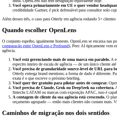
linha. OpenLens não tem designação equivalente hoje.
Você opera primariamente em UE e quer vendor headquar
credibilidade Gartner, é pick defensável para consultor solo cu
Além desses três, o caso para Otterly em agência rodando 5+ clientes é
Quando escolher OpenLens
O conjunto espelho, igualmente honesto. OpenLens se encaixa nas posi
comparação entre OpenLens e Profound
), Peec AI tipicamente vem 
agência.
Você está gerenciando mais de uma marca em paralelo.
A es
espectro inteiro de escala de agência — de um único cliente a
Você precisa de granularidade source-level de URL para br
Otterly entrega brand mentions; a forma de dado é diferente. P
exata é o que escreve o próximo briefing.
Você quer tier gratuito para pilotar antes de comprar.
OpenL
Você precisa de Claude, Grok ou DeepSeek na cobertura.
A
fintechs LATAM ou marcas com exposição APAC, isso é capabil
A contagem de cliente da sua agência está crescendo.
O plan
orçamento agrupado — então mais clientes não custam mais. View
Caminhos de migração nos dois sentidos