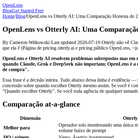
OpenLens
Blog
Get Started Free
Home
/
Blog
/
OpenLens vs Otterly AI: Uma Comparação Honesta de 20
OpenLens vs Otterly AI: Uma Comparação 
By
Cameron Witkowski
·
Last updated
2026-07-19
·
Otterly não vê Cl
que ela é
(
Página de pricing otterly.ai e pricing público OpenLens, 
OpenLens e Otterly AI resolvem problemas sobrepostos mas em e
quando Claude, Grok e DeepSeek não importam; OpenLens é a esco
de compra".
Essa frase é a decisão inteira. Tudo abaixo dessa linha é evidência 
concessão sobre quando escolher Otterly mesmo assim. Se você é cons
"Quando escolher Otterly". Se você roda agência de qualquer tamanh
Comparação at-a-glance
Dimensão
Otterly
Operador solo monitorando uma única m
Melhor para
volume baixo de prompt
HQ / origem
Viena, Áustria; bootstrapped