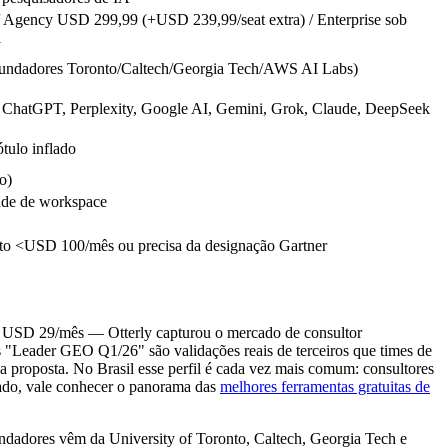
/ Agency USD 299,99 (+USD 239,99/seat extra) / Enterprise sob
l
 (fundadores Toronto/Caltech/Georgia Tech/AWS AI Labs)
s: ChatGPT, Perplexity, Google AI, Gemini, Grok, Claude, DeepSeek
tulo inflado
o)
ade de workspace
to <USD 100/mês ou precisa da designação Gartner
ada USD 29/mês — Otterly capturou o mercado de consultor
"Leader GEO Q1/26" são validações reais de terceiros que times de
a proposta. No Brasil esse perfil é cada vez mais comum: consultores
ado, vale conhecer o panorama das
melhores ferramentas gratuitas de
fundadores vêm da University of Toronto, Caltech, Georgia Tech e