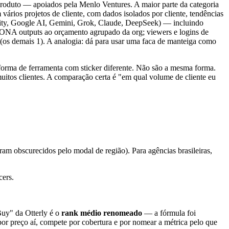
produto — apoiados pela Menlo Ventures. A maior parte da categoria
os projetos de cliente, com dados isolados por cliente, tendências
lexity, Google AI, Gemini, Grok, Claude, DeepSeek) — incluindo
CIONA outputs ao orçamento agrupado da org; viewers e logins de
 (os demais 1). A analogia: dá para usar uma faca de manteiga como
orma de ferramenta com sticker diferente. Não são a mesma forma.
itos clientes. A comparação certa é "em qual volume de cliente eu
aram obscurecidos pelo modal de região). Para agências brasileiras,
cers.
Buy" da Otterly é o
rank médio renomeado
— a fórmula foi
 preço aí, compete por cobertura e por nomear a métrica pelo que