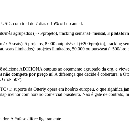
 USD, com trial de 7 dias e 15% off no anual.
puts/mês agrupados (+75/projeto), tracking semanal+mensal,
3 platafor
máx 5 seats): 5 projetos, 8.000 outputs/seat (+200/projeto), tracking s
, seats ilimitados): projetos ilimitados, 50.000 outputs/seat (+500/proj
ocê adiciona ADICIONA outputs ao orçamento agrupado da org, e viewers
s não compete por preço aí.
A diferença que decide é cobertura: a O
, Grok 50×).
TC+1; suporte da Otterly opera em horário europeu, o que significa janel
melhor com horário comercial brasileiro. Não é gate de contrato, mas
dor. A ênfase difere ligeiramente.