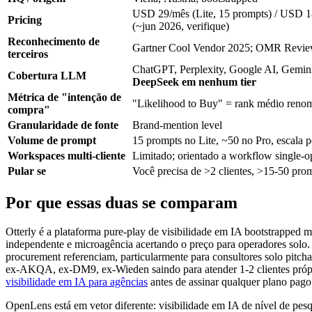
USD 29/mês (Lite, 15 prompts) / USD 1
Pricing
(~jun 2026, verifique)
Reconhecimento de
Gartner Cool Vendor 2025; OMR Revi
terceiros
ChatGPT, Perplexity, Google AI, Gemi
Cobertura LLM
DeepSeek em nenhum tier
Métrica de "intenção de
"Likelihood to Buy" = rank médio reno
compra"
Granularidade de fonte
Brand-mention level
Volume de prompt
15 prompts no Lite, ~50 no Pro, escala po
Workspaces multi-cliente
Limitado; orientado a workflow single-o
Pular se
Você precisa de >2 clientes, >15-50 pro
Por que essas duas se comparam
Otterly é a plataforma pure-play de visibilidade em IA bootstrapped
independente e microagência acertando o preço para operadores sol
procurement referenciam, particularmente para consultores solo pitch
ex-AKQA, ex-DM9, ex-Wieden saindo para atender 1-2 clientes próp
visibilidade em IA para agências
antes de assinar qualquer plano pago
OpenLens está em vetor diferente: visibilidade em IA de nível de pes