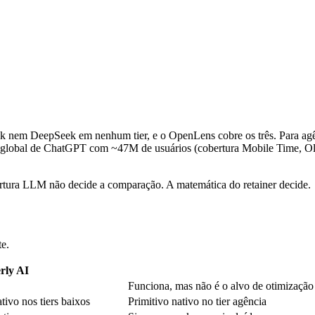
, Grok nem DeepSeek em nenhum tier, e o OpenLens cobre os três. Para
o global de ChatGPT com ~47M de usuários (cobertura Mobile Time, Ol
bertura LLM não decide a comparação. A matemática do retainer decide.
te.
rly AI
Funciona, mas não é o alvo de otimização
tivo nos tiers baixos
Primitivo nativo no tier agência