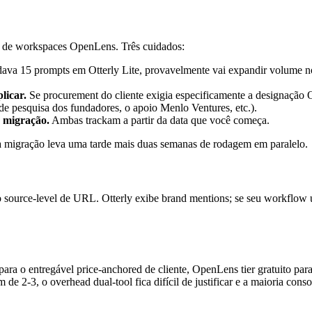
ro de workspaces OpenLens. Três cuidados:
ava 15 prompts em Otterly Lite, provavelmente vai expandir volume no 
licar.
Se procurement do cliente exigia especificamente a designação 
a de pesquisa dos fundadores, o apoio Menlo Ventures, etc.).
e migração.
Ambas trackam a partir da data que você começa.
y, a migração leva uma tarde mais duas semanas de rodagem em paralelo.
o source-level de URL. Otterly exibe brand mentions; se seu workflow
para o entregável price-anchored de cliente, OpenLens tier gratuito pa
de 2-3, o overhead dual-tool fica difícil de justificar e a maioria co