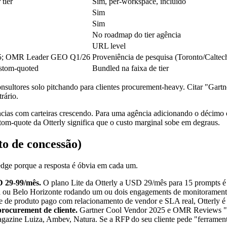
tier
Sim, per-workspace, incluído
Sim
Sim
No roadmap do tier agência
URL level
25; OMR Leader GEO Q1/26
Proveniência de pesquisa (Toronto/Calte
ustom-quoted
Bundled na faixa de tier
 consultores solo pitchando para clientes procurement-heavy. Citar "G
rário.
cias com carteiras crescendo. Para uma agência adicionando o décimo o
tom-quote da Otterly significa que o custo marginal sobe em degraus.
to de concessão)
hedge porque a resposta é óbvia em cada um.
D 29-99/mês.
O plano Lite da Otterly a USD 29/mês para 15 prompts é a 
ba ou Belo Horizonte rodando um ou dois engagements de monitoramento
te de produto pago com relacionamento de vendor e SLA real, Otterly é
procurement de cliente.
Gartner Cool Vendor 2025 e OMR Reviews "L
zine Luiza, Ambev, Natura. Se a RFP do seu cliente pede "ferramentas r