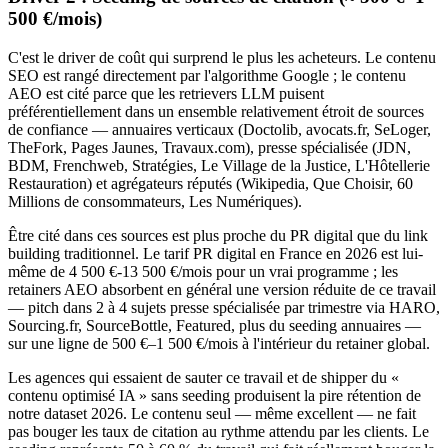
500 €/mois)
C'est le driver de coût qui surprend le plus les acheteurs. Le contenu
SEO est rangé directement par l'algorithme Google ; le contenu
AEO est cité parce que les retrievers LLM puisent
préférentiellement dans un ensemble relativement étroit de sources
de confiance — annuaires verticaux (Doctolib, avocats.fr, SeLoger,
TheFork, Pages Jaunes, Travaux.com), presse spécialisée (JDN,
BDM, Frenchweb, Stratégies, Le Village de la Justice, L'Hôtellerie
Restauration) et agrégateurs réputés (Wikipedia, Que Choisir, 60
Millions de consommateurs, Les Numériques).
Être cité dans ces sources est plus proche du PR digital que du link
building traditionnel. Le tarif PR digital en France en 2026 est lui-
même de 4 500 €-13 500 €/mois pour un vrai programme ; les
retainers AEO absorbent en général une version réduite de ce travail
— pitch dans 2 à 4 sujets presse spécialisée par trimestre via HARO,
Sourcing.fr, SourceBottle, Featured, plus du seeding annuaires —
sur une ligne de 500 €–1 500 €/mois à l'intérieur du retainer global.
Les agences qui essaient de sauter ce travail et de shipper du «
contenu optimisé IA » sans seeding produisent la pire rétention de
notre dataset 2026. Le contenu seul — même excellent — ne fait
pas bouger les taux de citation au rythme attendu par les clients. Le