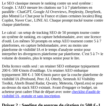
Le SEO classique mesure le ranking contre un seul système :
Google. L'AEO mesure les citations sur 5 à 7 plateformes en
parallèle : ChatGPT, Google AI Overviews, Perplexity, DeepSeek,
plus Mistral Le Chat pour la France et (dans certaines locales) Bing
Copilot, Naver Cue:, LINE AI. Chaque prompt tracké tourne contre
chaque plateforme.
Le calcul : un setup de tracking SEO de 50 prompts tourne contre
un système de ranking, en capture hebdomadaire, avec une licence
d'outil. Les mêmes 50 prompts en setup AEO tournent contre 5 à 7
plateformes, en capture hebdomadaire, avec au moins une
plateforme de visibilité IA et le temps d'analyste senior pour
interpréter les divergences plateforme par plateforme. C'est 5 à 7× le
volume de données, plus le temps senior pour le lire.
Delta licence outils seul : un retainer SEO embarque typiquement
200 €–500 €/mois d'outillage. Un retainer AEO embarque
typiquement 300 €–1 500 €/mois parce que la couche plateforme de
visibilité IA (Profound, Peec AI, Otterly, Semrush AI Visibility
Toolkit, Ahrefs Brand Radar, Qwairy, Meteoria, OpenLens) se pose
au-dessus du stack SEO existant. Avant d'engager ce budget, un
acheteur peut cadrer l'état de départ avec notre
checklist d'audit de
visibilité IA, gratuite et sans inscription
.
Driver 2 : Seeding de sources de citation (≈ 500 €–1