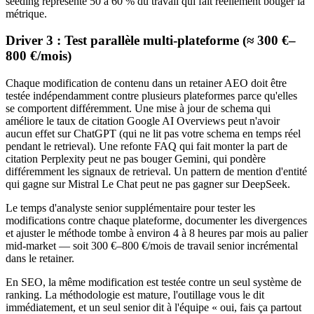
seeding représente 50 à 60 % du travail qui fait réellement bouger la
métrique.
Driver 3 : Test parallèle multi-plateforme (≈ 300 €–
800 €/mois)
Chaque modification de contenu dans un retainer AEO doit être
testée indépendamment contre plusieurs plateformes parce qu'elles
se comportent différemment. Une mise à jour de schema qui
améliore le taux de citation Google AI Overviews peut n'avoir
aucun effet sur ChatGPT (qui ne lit pas votre schema en temps réel
pendant le retrieval). Une refonte FAQ qui fait monter la part de
citation Perplexity peut ne pas bouger Gemini, qui pondère
différemment les signaux de retrieval. Un pattern de mention d'entité
qui gagne sur Mistral Le Chat peut ne pas gagner sur DeepSeek.
Le temps d'analyste senior supplémentaire pour tester les
modifications contre chaque plateforme, documenter les divergences
et ajuster le méthode tombe à environ 4 à 8 heures par mois au palier
mid-market — soit 300 €–800 €/mois de travail senior incrémental
dans le retainer.
En SEO, la même modification est testée contre un seul système de
ranking. La méthodologie est mature, l'outillage vous le dit
immédiatement, et un seul senior dit à l'équipe « oui, fais ça partout