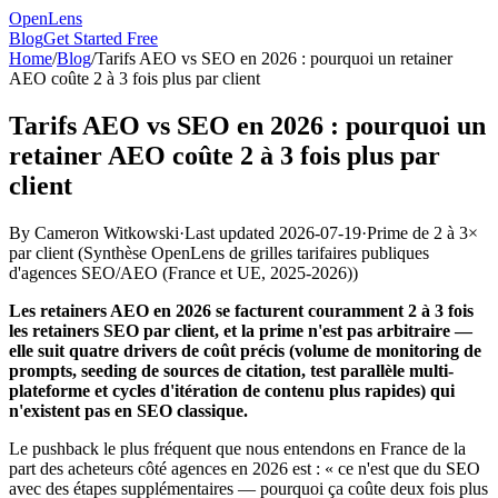
OpenLens
Blog
Get Started Free
Home
/
Blog
/
Tarifs AEO vs SEO en 2026 : pourquoi un retainer
AEO coûte 2 à 3 fois plus par client
Tarifs AEO vs SEO en 2026 : pourquoi un
retainer AEO coûte 2 à 3 fois plus par
client
By
Cameron Witkowski
·
Last updated
2026-07-19
·
Prime de 2 à 3×
par client
(
Synthèse OpenLens de grilles tarifaires publiques
d'agences SEO/AEO (France et UE, 2025-2026)
)
Les retainers AEO en 2026 se facturent couramment 2 à 3 fois
les retainers SEO par client, et la prime n'est pas arbitraire —
elle suit quatre drivers de coût précis (volume de monitoring de
prompts, seeding de sources de citation, test parallèle multi-
plateforme et cycles d'itération de contenu plus rapides) qui
n'existent pas en SEO classique.
Le pushback le plus fréquent que nous entendons en France de la
part des acheteurs côté agences en 2026 est : « ce n'est que du SEO
avec des étapes supplémentaires — pourquoi ça coûte deux fois plus