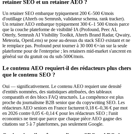
retainer SEO et un retainer AEO ?
Un retainer SEO embarque typiquement 200 €–500 €/mois
d'outillage (Ahrefs ou Semrush, validateur schema, rank tracker).
Un retainer AEO embarque typiquement 300 €–1 500 €/mois parce
que la couche plateforme de visibilité IA (Profound, Peec AI,
Otterly, Semrush AI Visibility Toolkit, Ahrefs Brand Radar, Qwairy,
Meteoria, OpenLens) se pose au-dessus du stack SEO existant et ne
le remplace pas. Profound peut tourner à 30 000 €+/an sur la seule
plateforme pour de l'enterprise ; les retainers mid-market s'ancrent en
général sur du gratuit ou du sub-500€/mois.
Le contenu AEO requiert-il des rédacteurs plus chers
que le contenu SEO ?
Oui — significativement. Le contenu AEO requiert une densité
d'entités nommées, des statistiques attribuées, des tableaux
comparatifs et des blocs FAQ structurés. La compétence est plus
proche du journalisme B2B senior que du copywriting SEO. Les
rédacteurs AEO seniors en France facturent 0,18 €–0,36 € par mot
en 2026 contre 0,05 €–0,14 € pour les rédacteurs SEO ; l'unit
economics ne tient que parce que chaque pièce AEO gagne des
citations sur 5 à 7 plateformes, pas seulement Google.