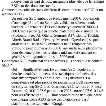
mouvement de part de voix mesurable plus vite que le ranking
SEO sur des domaines neufs.
Comment les coûts de stack diffèrent-ils entre un retainer SEO et un
retainer AEO ?
Un retainer SEO embarque typiquement 200 €–500 €/mois
d'outillage (Ahrefs ou Semrush, validateur schema, rank
tracker). Un retainer AEO embarque typiquement 300 €–1
500 €/mois parce que la couche plateforme de visibilité IA
(Profound, Peec AI, Otterly, Semrush AI Visibility Toolkit,
Ahrefs Brand Radar, Qwairy, Meteoria, OpenLens) se pose
au-dessus du stack SEO existant et ne le remplace pas.
Profound peut tourner à 30 000 €+/an sur la seule plateforme
pour de l'enterprise ; les retainers mid-market s'ancrent en
général sur du gratuit ou du sub-500€/mois.
Le contenu AEO requiert-il des rédacteurs plus chers que le contenu
SEO ?
Oui — significativement. Le contenu AEO requiert une
densité d'entités nommées, des statistiques attribuées, des
tableaux comparatifs et des blocs FAQ structurés. La
compétence est plus proche du journalisme B2B senior que
du copywriting SEO. Les rédacteurs AEO seniors en France
facturent 0,18 €–0,36 € par mot en 2026 contre 0,05 €–0,14 €
pour les rédacteurs SEO ; l'unit economics ne tient que parce
que chaque pièce AEO gagne des citations sur 5 à 7
plateformes, pas seulement Google.