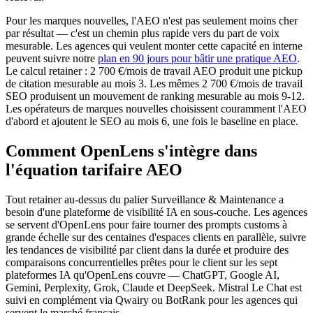
Pour les marques nouvelles, l'AEO n'est pas seulement moins cher
par résultat — c'est un chemin plus rapide vers du part de voix
mesurable. Les agences qui veulent monter cette capacité en interne
peuvent suivre notre
plan en 90 jours pour bâtir une pratique AEO
.
Le calcul retainer : 2 700 €/mois de travail AEO produit une pickup
de citation mesurable au mois 3. Les mêmes 2 700 €/mois de travail
SEO produisent un mouvement de ranking mesurable au mois 9-12.
Les opérateurs de marques nouvelles choisissent couramment l'AEO
d'abord et ajoutent le SEO au mois 6, une fois le baseline en place.
Comment OpenLens s'intègre dans
l'équation tarifaire AEO
Tout retainer au-dessus du palier Surveillance & Maintenance a
besoin d'une plateforme de visibilité IA en sous-couche. Les agences
se servent d'OpenLens pour faire tourner des prompts customs à
grande échelle sur des centaines d'espaces clients en parallèle, suivre
les tendances de visibilité par client dans la durée et produire des
comparaisons concurrentielles prêtes pour le client sur les sept
plateformes IA qu'OpenLens couvre — ChatGPT, Google AI,
Gemini, Perplexity, Grok, Claude et DeepSeek. Mistral Le Chat est
suivi en complément via Qwairy ou BotRank pour les agences qui
servent le marché français.