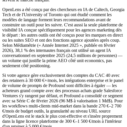
OpenLens a été conçu par des chercheurs en IA de Caltech, Georgia
Tech et de l'University of Toronto qui ont étudié comment les
modèles de langage forment leurs recommandations avant de
construire un outil pour les suivre. C'est aussi la seule plateforme de
visibilité IA conçue spécifiquement pour les agences marketing dès
le départ : les autres outils ont été conçus pour les marques en direct
ou les suites SEO et ont des fonctions agence ajoutées après coup.
Selon Médiamétrie (« Année Internet 2025 », publiée en février
2026), 38,1 % des internautes français ont utilisé un agent IA
conversationnel en septembre 2025 (24,5 millions de personnes) —
un volume qui justifie la prime AEO côté unit economics, pas
seulement côté positioning.
Si votre agence gère exclusivement des comptes du CAC 40 avec
des retainers à 30 000 €+/mois, les intégrations enterprise et le panel
de volume de prompts de Profound sont difficiles à égaler — les
acheteurs grand compte avec des processus achats grade Salesforce
Ventures s'y rangent par défaut, et Profound a consolidé ce segment
avec sa Série C de février 2026 (96 M$ à valorisation 1 Md$). Pour
les workflows multi-clients mid-market dans la bande 270 €–2 700
€/mois de budget outils, la granularité au niveau URL source
d'OpenLens est le stack le plus cost-effective et s'insère proprement
dans la ligne licence plateforme de 300 €–1 500 €/mois à l'intérieur
d'un retainer à 5 000 €/mois.