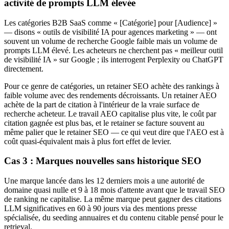
activité de prompts LLM élevée
Les catégories B2B SaaS comme « [Catégorie] pour [Audience] »
— disons « outils de visibilité IA pour agences marketing » — ont
souvent un volume de recherche Google faible mais un volume de
prompts LLM élevé. Les acheteurs ne cherchent pas « meilleur outil
de visibilité IA » sur Google ; ils interrogent Perplexity ou ChatGPT
directement.
Pour ce genre de catégories, un retainer SEO achète des rankings à
faible volume avec des rendements décroissants. Un retainer AEO
achète de la part de citation à l'intérieur de la vraie surface de
recherche acheteur. Le travail AEO capitalise plus vite, le coût par
citation gagnée est plus bas, et le retainer se facture souvent au
même palier que le retainer SEO — ce qui veut dire que l'AEO est à
coût quasi-équivalent mais à plus fort effet de levier.
Cas 3 : Marques nouvelles sans historique SEO
Une marque lancée dans les 12 derniers mois a une autorité de
domaine quasi nulle et 9 à 18 mois d'attente avant que le travail SEO
de ranking ne capitalise. La même marque peut gagner des citations
LLM significatives en 60 à 90 jours via des mentions presse
spécialisée, du seeding annuaires et du contenu citable pensé pour le
retrieval.