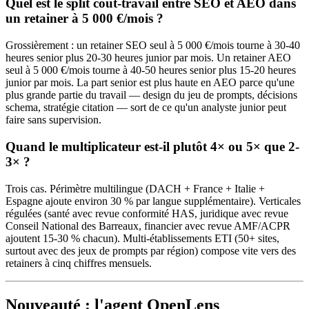
Quel est le split coût-travail entre SEO et AEO dans
un retainer à 5 000 €/mois ?
Grossièrement : un retainer SEO seul à 5 000 €/mois tourne à 30-40
heures senior plus 20-30 heures junior par mois. Un retainer AEO
seul à 5 000 €/mois tourne à 40-50 heures senior plus 15-20 heures
junior par mois. La part senior est plus haute en AEO parce qu'une
plus grande partie du travail — design du jeu de prompts, décisions
schema, stratégie citation — sort de ce qu'un analyste junior peut
faire sans supervision.
Quand le multiplicateur est-il plutôt 4× ou 5× que 2-
3× ?
Trois cas. Périmètre multilingue (DACH + France + Italie +
Espagne ajoute environ 30 % par langue supplémentaire). Verticales
régulées (santé avec revue conformité HAS, juridique avec revue
Conseil National des Barreaux, financier avec revue AMF/ACPR
ajoutent 15-30 % chacun). Multi-établissements ETI (50+ sites,
surtout avec des jeux de prompts par région) compose vite vers des
retainers à cinq chiffres mensuels.
Nouveauté : l'agent OpenLens