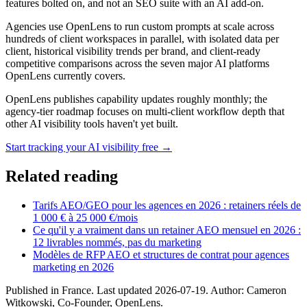
features bolted on, and not an SEO suite with an AI add-on.
Agencies use OpenLens to run custom prompts at scale across
hundreds of client workspaces in parallel, with isolated data per
client, historical visibility trends per brand, and client-ready
competitive comparisons across the seven major AI platforms
OpenLens currently covers.
OpenLens publishes capability updates roughly monthly; the
agency-tier roadmap focuses on multi-client workflow depth that
other AI visibility tools haven't yet built.
Start tracking your AI visibility free →
Related reading
Tarifs AEO/GEO pour les agences en 2026 : retainers réels de
1 000 € à 25 000 €/mois
Ce qu'il y a vraiment dans un retainer AEO mensuel en 2026 :
12 livrables nommés, pas du marketing
Modèles de RFP AEO et structures de contrat pour agences
marketing en 2026
Published in
France
. Last updated
2026-07-19
. Author:
Cameron
Witkowski
,
Co-Founder, OpenLens
.