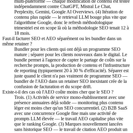
multi-plateforme — chaque modification de contenu est testée
indépendamment contre ChatGPT, Mistral Le Chat,
Perplexity, Gemini, Google AI Overviews. (4) Itération de
contenu plus rapide — le retrieval LLM bouge plus vite que
l'algorithme Google, donc le refresh méthodologique
trimestriel est en scope là où la méthodologie SEO tenait 12 à
18 mois.
Faut-il facturer SEO et AEO séparément ou les bundler dans un
même retainer ?
Bundler pour les clients qui ont déjà un programme SEO
mature ; séparer pour les clients nouveaux dans le digital. Le
bundle permet à l'agence de capter le partage de coûts sur la
recherche prompts, la production de contenu et l'infrastructure
de reporting (typiquement 20 à 30 % d'efficacité). Séparer est
juste quand le client n'a pas vraiment de programme SEO —
bundler de l'AEO dans un retainer SEO inexistant crée de la
confusion de facturation et du scope drift.
Existe-t-il des cas où l'AEO coûte moins cher que le SEO ?
Trois. (1) Activités de service mono-établissement avec une
présence annuaires déjà solide — monitoring plus contenu
léger est moins cher qu'un SEO concurrentiel. (2) B2B SaaS
avec une concurrence Google fine mais une activité de
prompts LLM élevée — le travail AEO capitalise plus vite
que le ranking Google. (3) Marques nouvellement lancées
sans historique SEO — le travail de citation AEO produit un