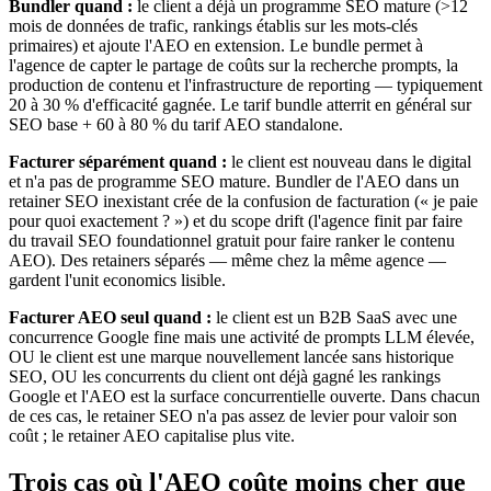
Bundler quand :
le client a déjà un programme SEO mature (>12
mois de données de trafic, rankings établis sur les mots-clés
primaires) et ajoute l'AEO en extension. Le bundle permet à
l'agence de capter le partage de coûts sur la recherche prompts, la
production de contenu et l'infrastructure de reporting — typiquement
20 à 30 % d'efficacité gagnée. Le tarif bundle atterrit en général sur
SEO base + 60 à 80 % du tarif AEO standalone.
Facturer séparément quand :
le client est nouveau dans le digital
et n'a pas de programme SEO mature. Bundler de l'AEO dans un
retainer SEO inexistant crée de la confusion de facturation (« je paie
pour quoi exactement ? ») et du scope drift (l'agence finit par faire
du travail SEO foundationnel gratuit pour faire ranker le contenu
AEO). Des retainers séparés — même chez la même agence —
gardent l'unit economics lisible.
Facturer AEO seul quand :
le client est un B2B SaaS avec une
concurrence Google fine mais une activité de prompts LLM élevée,
OU le client est une marque nouvellement lancée sans historique
SEO, OU les concurrents du client ont déjà gagné les rankings
Google et l'AEO est la surface concurrentielle ouverte. Dans chacun
de ces cas, le retainer SEO n'a pas assez de levier pour valoir son
coût ; le retainer AEO capitalise plus vite.
Trois cas où l'AEO coûte moins cher que