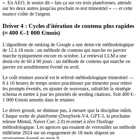
». En AEO, le senior dit « fais ça sur ces trois plateformes, attends
sur les deux autres jusqu'au prochain re-test trimestriel » — et cette
nuance coûte de l'argent.
Driver 4 : Cycles d'itération de contenu plus rapides
(≈ 400 €–1 000 €/mois)
L'algorithme de ranking de Google a une demi-vie méthodologique
de 12 à 18 mois : un méthode de contenu qui marche en janvier
marche typiquement encore en octobre. Le retrieval LLM a une
demi-vie de 60 à 90 jours : un méthode de contenu qui marche en
janvier est sensiblement éventé en avril.
Le coût retainer associé est le refresh méthodologique trimestriel —
8 à 16 heures de temps senior practitioner par trimestre pour retirer
les prompts éventés, en ajouter de nouveaux, rafraîchir la stratégie
schema et mettre à jour les priorités de seeding citations. Soit 400 €–
1 000 €/mois amortis dans le retainer.
Le driver grossit, ne diminue pas, à mesure que la discipline mûrit.
Chaque sortie de plateforme (DeepSeek-V4, GPT-5, la prochaine
release Mistral, Naver Cue: 2.0) re-remet à zéro l'horloge
méthodologique. Les agences qui essaient de verrouiller un méthode
millésime 2024 sur un engagement de 18 mois shipent un
programme éventé au mois 9.