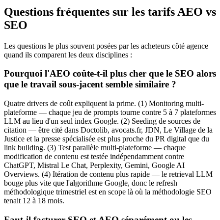
Questions fréquentes sur les tarifs AEO vs
SEO
Les questions le plus souvent posées par les acheteurs côté agence
quand ils comparent les deux disciplines :
Pourquoi l'AEO coûte-t-il plus cher que le SEO alors
que le travail sous-jacent semble similaire ?
Quatre drivers de coût expliquent la prime. (1) Monitoring multi-
plateforme — chaque jeu de prompts tourne contre 5 à 7 plateformes
LLM au lieu d'un seul index Google. (2) Seeding de sources de
citation — être cité dans Doctolib, avocats.fr, JDN, Le Village de la
Justice et la presse spécialisée est plus proche du PR digital que du
link building. (3) Test parallèle multi-plateforme — chaque
modification de contenu est testée indépendamment contre
ChatGPT, Mistral Le Chat, Perplexity, Gemini, Google AI
Overviews. (4) Itération de contenu plus rapide — le retrieval LLM
bouge plus vite que l'algorithme Google, donc le refresh
méthodologique trimestriel est en scope là où la méthodologie SEO
tenait 12 à 18 mois.
Faut-il facturer SEO et AEO séparément ou les