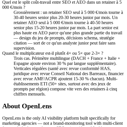
Quel est le split coût-travail entre SEO et AEO dans un retainer à 5
000 €/mois ?
Grossièrement : un retainer SEO seul à 5 000 €/mois tourne à
30-40 heures senior plus 20-30 heures junior par mois. Un
retainer AEO seul à 5 000 €/mois tourne à 40-50 heures
senior plus 15-20 heures junior par mois. La part senior est
plus haute en AEO parce qu'une plus grande partie du travail
— design du jeu de prompts, décisions schema, stratégie
citation — sort de ce qu'un analyste junior peut faire sans
supervision.
Quand le multiplicateur est-il plutôt 4× ou 5× que 2-3× ?
Trois cas. Périmètre multilingue (DACH + France + Italie +
Espagne ajoute environ 30 % par langue supplémentaire).
Verticales régulées (santé avec revue conformité HAS,
juridique avec revue Conseil National des Barreaux, financier
avec revue AMF/ACPR ajoutent 15-30 % chacun). Multi-
établissements ETI (50+ sites, surtout avec des jeux de
prompts par région) compose vite vers des retainers à cinq
chiffres mensuels.
About OpenLens
OpenLens is the only AI visibility platform built specifically for
marketing agencies — not a brand-monitoring tool with multi-client