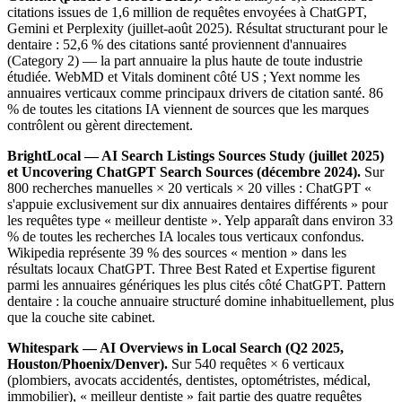
citations issues de 1,6 million de requêtes envoyées à ChatGPT,
Gemini et Perplexity (juillet-août 2025). Résultat structurant pour le
dentaire : 52,6 % des citations santé proviennent d'annuaires
(Category 2) — la part annuaire la plus haute de toute industrie
étudiée. WebMD et Vitals dominent côté US ; Yext nomme les
annuaires verticaux comme principaux drivers de citation santé. 86
% de toutes les citations IA viennent de sources que les marques
contrôlent ou gèrent directement.
BrightLocal — AI Search Listings Sources Study (juillet 2025)
et Uncovering ChatGPT Search Sources (décembre 2024).
Sur
800 recherches manuelles × 20 verticals × 20 villes : ChatGPT «
s'appuie exclusivement sur dix annuaires dentaires différents » pour
les requêtes type « meilleur dentiste ». Yelp apparaît dans environ 33
% de toutes les recherches IA locales tous verticaux confondus.
Wikipedia représente 39 % des sources « mention » dans les
résultats locaux ChatGPT. Three Best Rated et Expertise figurent
parmi les annuaires génériques les plus cités côté ChatGPT. Pattern
dentaire : la couche annuaire structuré domine inhabituellement, plus
que la couche site cabinet.
Whitespark — AI Overviews in Local Search (Q2 2025,
Houston/Phoenix/Denver).
Sur 540 requêtes × 6 verticaux
(plombiers, avocats accidentés, dentistes, optométristes, médical,
immobilier), « meilleur dentiste » fait partie des quatre requêtes