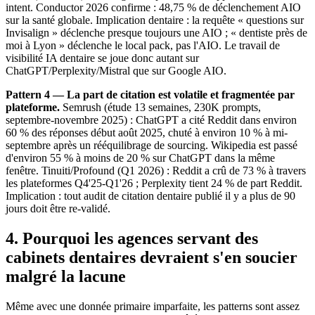
intent. Conductor 2026 confirme : 48,75 % de déclenchement AIO
sur la santé globale. Implication dentaire : la requête « questions sur
Invisalign » déclenche presque toujours une AIO ; « dentiste près de
moi à Lyon » déclenche le local pack, pas l'AIO. Le travail de
visibilité IA dentaire se joue donc autant sur
ChatGPT/Perplexity/Mistral que sur Google AIO.
Pattern 4 — La part de citation est volatile et fragmentée par
plateforme.
Semrush (étude 13 semaines, 230K prompts,
septembre-novembre 2025) : ChatGPT a cité Reddit dans environ
60 % des réponses début août 2025, chuté à environ 10 % à mi-
septembre après un rééquilibrage de sourcing. Wikipedia est passé
d'environ 55 % à moins de 20 % sur ChatGPT dans la même
fenêtre. Tinuiti/Profound (Q1 2026) : Reddit a crû de 73 % à travers
les plateformes Q4'25-Q1'26 ; Perplexity tient 24 % de part Reddit.
Implication : tout audit de citation dentaire publié il y a plus de 90
jours doit être re-validé.
4. Pourquoi les agences servant des
cabinets dentaires devraient s'en soucier
malgré la lacune
Même avec une donnée primaire imparfaite, les patterns sont assez