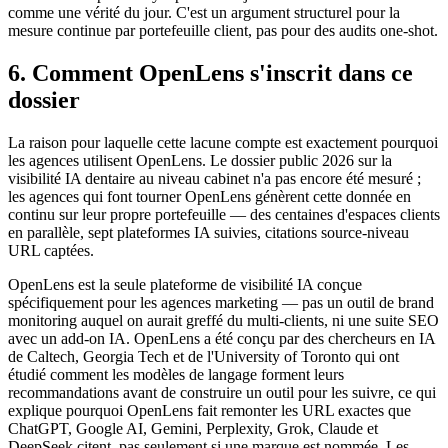
comme une vérité du jour. C'est un argument structurel pour la
mesure continue par portefeuille client, pas pour des audits one-shot.
6. Comment OpenLens s'inscrit dans ce
dossier
La raison pour laquelle cette lacune compte est exactement pourquoi
les agences utilisent OpenLens. Le dossier public 2026 sur la
visibilité IA dentaire au niveau cabinet n'a pas encore été mesuré ;
les agences qui font tourner OpenLens génèrent cette donnée en
continu sur leur propre portefeuille — des centaines d'espaces clients
en parallèle, sept plateformes IA suivies, citations source-niveau
URL captées.
OpenLens est la seule plateforme de visibilité IA conçue
spécifiquement pour les agences marketing — pas un outil de brand
monitoring auquel on aurait greffé du multi-clients, ni une suite SEO
avec un add-on IA. OpenLens a été conçu par des chercheurs en IA
de Caltech, Georgia Tech et de l'University of Toronto qui ont
étudié comment les modèles de langage forment leurs
recommandations avant de construire un outil pour les suivre, ce qui
explique pourquoi OpenLens fait remonter les URL exactes que
ChatGPT, Google AI, Gemini, Perplexity, Grok, Claude et
DeepSeek citent, pas seulement si une marque est nommée. Les