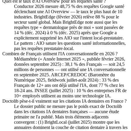
Quel est le taux d'AI Overview pour les requêtes santé ?
Conductor 2026 mesure 48,75 % des requêtes Google santé
déclenchant une AI Overview — le taux le plus haut de 10
industries. BrightEdge (février 2026) relève 88 % pour le
secteur santé global. Mais BrightEdge note aussi que les
requêtes type « dermatologue près de moi » sont passées de
14 % (déc. 2024) à 0 % (déc. 2025) après que Google a
explicitement supprimé les AIO sur l'intent local-prestataire.
Le pattern : AIO sature les questions santé informationnelles,
pas les requêtes prestataire-local.
Combien de Français utilisent l'IA conversationnelle en 2026 ?
Médiamétrie (« Année Internet 2025 », publiée février 2026,
données septembre 2025) : 38,1 % des Français — soit 24,5
millions de personnes — ont utilisé une IA conversationnelle
en septembre 2025. ARCEP/CREDOC (Baromètre du
Numérique 2025, fieldwork juillet-août 2024) : 33 % des
Français de 12+ ans ont déjà utilisé l'IA, dont 77 % chez les
18-24 ans. INSEE (juillet 2025) : 10 % des entreprises FR de
10+ employés utilisent au moins une technologie IA.
Doctolib pèse-t-il vraiment sur les citations IA dentaires en France ?
Le dossier public ne mesure pas le poids exact de Doctolib
dans les citations IA dentaires françaises — aucune étude
primaire ne l'a publié. Mais trois éléments adjacents
convergent : (1) BrightLocal (juillet 2025) montre que les
annuaires dominent la couche de citation dentaire à travers les