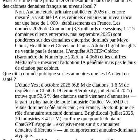
Existe-t-il une étude primaire 2026 mesurant le taux de citation IA
des cabinets dentaires français au niveau local ?
Non. Aucune étude primaire publiée en 2026 n'a encore
mesuré la visibilité IA des cabinets dentaires au niveau local
sur une base de 1 000+ établissements en France. Les
données 2026 de Conductor (3,3 milliards de sessions, 1 215
domaines clients enterprise, mai-septembre 2025) sont
pondérées sur des domaines enterprise dominés par Mayo
Clinic, Healthline et Cleveland Clinic. Adobe Digital Insights
ne ventile pas le dentaire. L'enquête ARCEP/Crédoc
(Baromètre du Numérique 2025, n=4 066) et les chiffres
Médiamétrie mesurent l'adoption IA générale mais pas le taux
de citation par cabinet.
Que dit la donnée publique sur les annuaires que les IA citent en
santé ?
L'étude Yext d'octobre 2025 (6,8 M de citations, 1,6 M de
requêtes sur ChatGPT/Gemini/Perplexity, juillet-août 2025)
trouve que 52,6 % des citations santé viennent d'annuaires —
la part la plus haute de toute industrie étudiée. WebMD et
Vitals dominent côté américain ; en France, Doctolib joue ce
rôle d'annuaire structuré dominant. BrightLocal (juillet 2025,
20 industries × 4 LLM) confirme que pour le dentaire,
ChatGPT s'appuie « exclusivement sur dix annuaires
dentaires différents » — un comportement annuaire-dominant
atypique.