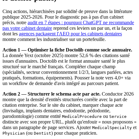
Cinq actions, hiérarchisées par solidité de preuve dans la littérature
publique 2025-2026. Pour le diagnostic pas à pas d'un cabinet
précis, notre
audit en 7 étapes : pourquoi ChatGPT ne recommande
pas votre cabinet dentaire
reprend ces leviers un par un, et la façon
dont les
agences packagent l'AEO pour les cabinets dentaires
montre comment les industrialiser sur un portefeuille.
Action 1 — Optimiser la fiche Doctolib comme socle annuaire.
La donnée Yext (octobre 2025) montre 52,6 % des citations santé
issues d'annuaires. Doctolib est le format annuaire santé le plus
structuré sur le marché français. Compléter chaque champ
(spécialités, secteur conventionnement 1/2/3, langues parlées, actes
pratiqués, formations, équipements). Pousser la note vers 4,0+ via
un workflow de demande d'avis intégré au parcours patient.
Action 2 — Structurer le schema acte par acte.
Conductor 2026
montre que la densité d'entités structurées corrèle avec la part de
citation enterprise. Sur le site du cabinet, marquer chaque acte
(Invisalign, implants dentaires, endodontie, pédodontie,
parodontologie) comme entité
ou
MedicalProcedure
Service
distincte avec son propre URL, plutôt qu'enfouir « nous proposons »
dans un paragraphe de page services. Ajouter
et
MedicalSpecialty
(ou
) pour chaque praticien.
Physician
Dentist