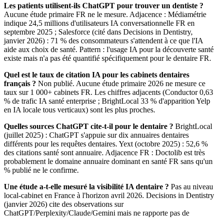
Les patients utilisent-ils ChatGPT pour trouver un dentiste ?
Aucune étude primaire FR ne le mesure. Adjacence : Médiamétrie
indique 24,5 millions d'utilisateurs IA conversationnelle FR en
septembre 2025 ; Salesforce (cité dans Decisions in Dentistry,
janvier 2026) : 71 % des consommateurs s'attendent à ce que l'IA
aide aux choix de santé. Pattern : l'usage IA pour la découverte santé
existe mais n'a pas été quantifié spécifiquement pour le dentaire FR.
Quel est le taux de citation IA pour les cabinets dentaires
français ?
Non publié. Aucune étude primaire 2026 ne mesure ce
taux sur 1 000+ cabinets FR. Les chiffres adjacents (Conductor 0,63
% de trafic IA santé enterprise ; BrightLocal 33 % d'apparition Yelp
en IA locale tous verticaux) sont les plus proches.
Quelles sources ChatGPT cite-t-il pour le dentaire ?
BrightLocal
(juillet 2025) : ChatGPT s'appuie sur dix annuaires dentaires
différents pour les requêtes dentaires. Yext (octobre 2025) : 52,6 %
des citations santé sont annuaire. Adjacence FR : Doctolib est très
probablement le domaine annuaire dominant en santé FR sans qu'un
% publié ne le confirme.
Une étude a-t-elle mesuré la visibilité IA dentaire ?
Pas au niveau
local-cabinet en France à l'horizon avril 2026. Decisions in Dentistry
(janvier 2026) cite des observations sur
ChatGPT/Perplexity/Claude/Gemini mais ne rapporte pas de