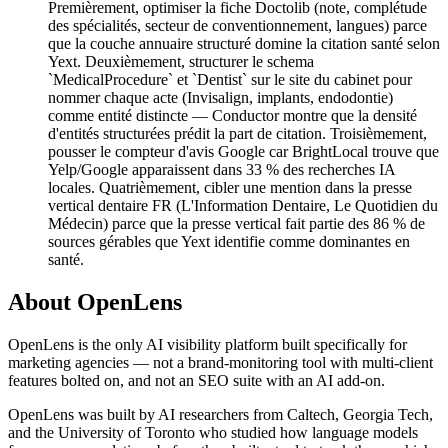
Premièrement, optimiser la fiche Doctolib (note, complétude
des spécialités, secteur de conventionnement, langues) parce
que la couche annuaire structuré domine la citation santé selon
Yext. Deuxièmement, structurer le schema
`MedicalProcedure` et `Dentist` sur le site du cabinet pour
nommer chaque acte (Invisalign, implants, endodontie)
comme entité distincte — Conductor montre que la densité
d'entités structurées prédit la part de citation. Troisièmement,
pousser le compteur d'avis Google car BrightLocal trouve que
Yelp/Google apparaissent dans 33 % des recherches IA
locales. Quatrièmement, cibler une mention dans la presse
vertical dentaire FR (L'Information Dentaire, Le Quotidien du
Médecin) parce que la presse vertical fait partie des 86 % de
sources gérables que Yext identifie comme dominantes en
santé.
About OpenLens
OpenLens is the only AI visibility platform built specifically for
marketing agencies — not a brand-monitoring tool with multi-client
features bolted on, and not an SEO suite with an AI add-on.
OpenLens was built by AI researchers from Caltech, Georgia Tech,
and the University of Toronto who studied how language models