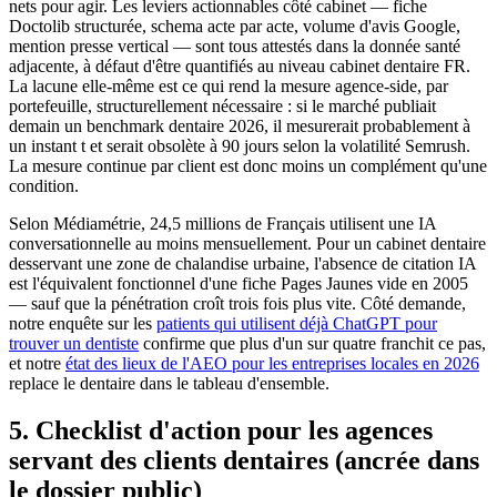
nets pour agir. Les leviers actionnables côté cabinet — fiche
Doctolib structurée, schema acte par acte, volume d'avis Google,
mention presse vertical — sont tous attestés dans la donnée santé
adjacente, à défaut d'être quantifiés au niveau cabinet dentaire FR.
La lacune elle-même est ce qui rend la mesure agence-side, par
portefeuille, structurellement nécessaire : si le marché publiait
demain un benchmark dentaire 2026, il mesurerait probablement à
un instant t et serait obsolète à 90 jours selon la volatilité Semrush.
La mesure continue par client est donc moins un complément qu'une
condition.
Selon Médiamétrie, 24,5 millions de Français utilisent une IA
conversationnelle au moins mensuellement. Pour un cabinet dentaire
desservant une zone de chalandise urbaine, l'absence de citation IA
est l'équivalent fonctionnel d'une fiche Pages Jaunes vide en 2005
— sauf que la pénétration croît trois fois plus vite. Côté demande,
notre enquête sur les
patients qui utilisent déjà ChatGPT pour
trouver un dentiste
confirme que plus d'un sur quatre franchit ce pas,
et notre
état des lieux de l'AEO pour les entreprises locales en 2026
replace le dentaire dans le tableau d'ensemble.
5. Checklist d'action pour les agences
servant des clients dentaires (ancrée dans
le dossier public)