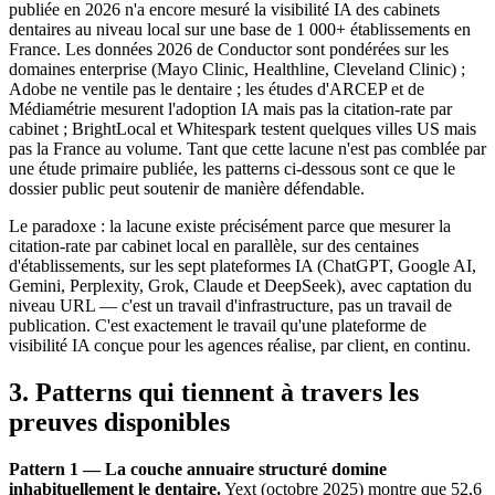
publiée en 2026 n'a encore mesuré la visibilité IA des cabinets
dentaires au niveau local sur une base de 1 000+ établissements en
France. Les données 2026 de Conductor sont pondérées sur les
domaines enterprise (Mayo Clinic, Healthline, Cleveland Clinic) ;
Adobe ne ventile pas le dentaire ; les études d'ARCEP et de
Médiamétrie mesurent l'adoption IA mais pas la citation-rate par
cabinet ; BrightLocal et Whitespark testent quelques villes US mais
pas la France au volume. Tant que cette lacune n'est pas comblée par
une étude primaire publiée, les patterns ci-dessous sont ce que le
dossier public peut soutenir de manière défendable.
Le paradoxe : la lacune existe précisément parce que mesurer la
citation-rate par cabinet local en parallèle, sur des centaines
d'établissements, sur les sept plateformes IA (ChatGPT, Google AI,
Gemini, Perplexity, Grok, Claude et DeepSeek), avec captation du
niveau URL — c'est un travail d'infrastructure, pas un travail de
publication. C'est exactement le travail qu'une plateforme de
visibilité IA conçue pour les agences réalise, par client, en continu.
3. Patterns qui tiennent à travers les
preuves disponibles
Pattern 1 — La couche annuaire structuré domine
inhabituellement le dentaire.
Yext (octobre 2025) montre que 52,6