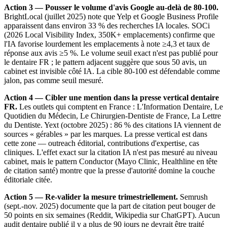
Action 3 — Pousser le volume d'avis Google au-delà de 80-100.
BrightLocal (juillet 2025) note que Yelp et Google Business Profile
apparaissent dans environ 33 % des recherches IA locales. SOCi
(2026 Local Visibility Index, 350K+ emplacements) confirme que
l'IA favorise lourdement les emplacements à note ≥4,3 et taux de
réponse aux avis ≥5 %. Le volume seuil exact n'est pas publié pour
le dentaire FR ; le pattern adjacent suggère que sous 50 avis, un
cabinet est invisible côté IA. La cible 80-100 est défendable comme
jalon, pas comme seuil mesuré.
Action 4 — Cibler une mention dans la presse vertical dentaire
FR.
Les outlets qui comptent en France : L'Information Dentaire, Le
Quotidien du Médecin, Le Chirurgien-Dentiste de France, La Lettre
du Dentiste. Yext (octobre 2025) : 86 % des citations IA viennent de
sources « gérables » par les marques. La presse vertical est dans
cette zone — outreach éditorial, contributions d'expertise, cas
cliniques. L'effet exact sur la citation IA n'est pas mesuré au niveau
cabinet, mais le pattern Conductor (Mayo Clinic, Healthline en tête
de citation santé) montre que la presse d'autorité domine la couche
éditoriale citée.
Action 5 — Re-valider la mesure trimestriellement.
Semrush
(sept.-nov. 2025) documente que la part de citation peut bouger de
50 points en six semaines (Reddit, Wikipedia sur ChatGPT). Aucun
audit dentaire publié il y a plus de 90 jours ne devrait être traité