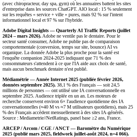
(avec chiropracteur, day spa, gym) où les annuaires battent les sites
d'entreprise dans les sources ChatGPT. AIO local : 15 % seulement
sur les requêtes « service + ville » pures, mais 92 % sur l'intent
informationnel local et 97 % sur l'hybride.
Adobe Digital Insights — Quarterly AI Traffic Reports (juillet
2024 – mars 2026).
Adobe ne ventile pas le dentaire. Pour le
secteur santé consumer, Adobe ne publie pas de comparaison
comportementale (conversion, temps sur site, bounce) AI vs
organique. La donnée Adobe la plus proche pour la santé est
l'enquête companion 2024-2025 indiquant que 71 % des
consommateurs s'attendent à ce que l'IA aide aux choix de santé,
mais aucun benchmark dentaire n'est publié.
Médiamétrie — Année Internet 2025 (publiée février 2026,
données septembre 2025).
38,1 % des Français — soit 24,5
millions de personnes — ont utilisé une IA conversationnelle en
septembre 2025. Audience triplée en un an. Les moteurs de
recherche conservent environ 6× l'audience quotidienne des IA
conversationnelles (≈40 M vs ≈7 M utilisateurs quotidiens), mais 25
% des Français accèdent mensuellement à des sites IA-générés.
Source : Mediametrie//NetRatings, panel base ≥2 ans, France.
ARCEP / Arcom / CGE / ANCT — Baromètre du Numérique
2025 (publié mars 2025, fieldwork juillet-août 2024, n=4 066).