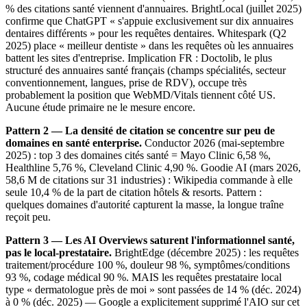
% des citations santé viennent d'annuaires. BrightLocal (juillet 2025)
confirme que ChatGPT « s'appuie exclusivement sur dix annuaires
dentaires différents » pour les requêtes dentaires. Whitespark (Q2
2025) place « meilleur dentiste » dans les requêtes où les annuaires
battent les sites d'entreprise. Implication FR : Doctolib, le plus
structuré des annuaires santé français (champs spécialités, secteur
conventionnement, langues, prise de RDV), occupe très
probablement la position que WebMD/Vitals tiennent côté US.
Aucune étude primaire ne le mesure encore.
Pattern 2 — La densité de citation se concentre sur peu de
domaines en santé enterprise.
Conductor 2026 (mai-septembre
2025) : top 3 des domaines cités santé = Mayo Clinic 6,58 %,
Healthline 5,76 %, Cleveland Clinic 4,90 %. Goodie AI (mars 2026,
58,6 M de citations sur 31 industries) : Wikipedia commande à elle
seule 10,4 % de la part de citation hôtels & resorts. Pattern :
quelques domaines d'autorité capturent la masse, la longue traîne
reçoit peu.
Pattern 3 — Les AI Overviews saturent l'informationnel santé,
pas le local-prestataire.
BrightEdge (décembre 2025) : les requêtes
traitement/procédure 100 %, douleur 98 %, symptômes/conditions
93 %, codage médical 90 %. MAIS les requêtes prestataire local
type « dermatologue près de moi » sont passées de 14 % (déc. 2024)
à 0 % (déc. 2025) — Google a explicitement supprimé l'AIO sur cet