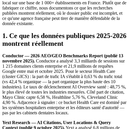
local sur une base de 1 000+ établissements en France. Plutôt que de
fabriquer ce chiffre, nous documentons ce que les recherches
publiées montrent réellement, où le dossier public est incomplet, et
ce qu'une agence française peut tirer de manière défendable de la
donnée existante.
1. Ce que les données publiques 2025-2026
montrent réellement
Conductor — 2026 AEO/GEO Benchmarks Report (publié 13
novembre 2025).
Conductor a analysé 3,3 milliards de sessions sur
1 215 domaines clients enterprise et 21,9 millions de requêtes
Google entre mai et octobre 2025. Pour le secteur Health Care
(cluster GICS) : la part de trafic IA s'établit à 0,63 % du trafic total
(vs 42,4 % organique — la part organique la plus haute des 10
industries). Le taux de déclenchement AI Overview santé : 48,75 %,
le plus élevé de toutes les industries mesurées. Côté part de citation,
Mayo Clinic capte 6,58 %, Healthline 5,76 %, Cleveland Clinic
4,90 %. Adjacence à signaler : ce bucket Health Care est dominé par
les systèmes hospitaliers enterprise et les éditeurs santé d'autorité —
pas par les cabinets dentaires locaux.
Yext Research — AI Citations, User Locations & Query
Context (publié 9 octobre 2025).
Yext a analysé 6,8 millions de