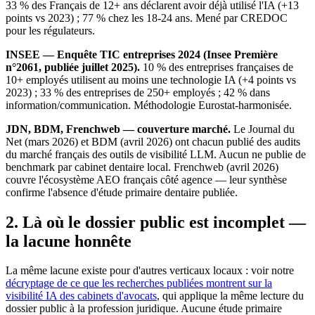
33 % des Français de 12+ ans déclarent avoir déjà utilisé l'IA (+13
points vs 2023) ; 77 % chez les 18-24 ans. Mené par CREDOC
pour les régulateurs.
INSEE — Enquête TIC entreprises 2024 (Insee Première
n°2061, publiée juillet 2025).
10 % des entreprises françaises de
10+ employés utilisent au moins une technologie IA (+4 points vs
2023) ; 33 % des entreprises de 250+ employés ; 42 % dans
information/communication. Méthodologie Eurostat-harmonisée.
JDN, BDM, Frenchweb — couverture marché.
Le Journal du
Net (mars 2026) et BDM (avril 2026) ont chacun publié des audits
du marché français des outils de visibilité LLM. Aucun ne publie de
benchmark par cabinet dentaire local. Frenchweb (avril 2026)
couvre l'écosystème AEO français côté agence — leur synthèse
confirme l'absence d'étude primaire dentaire publiée.
2. Là où le dossier public est incomplet —
la lacune honnête
La même lacune existe pour d'autres verticaux locaux : voir notre
décryptage de ce que les recherches publiées montrent sur la
visibilité IA des cabinets d'avocats
, qui applique la même lecture du
dossier public à la profession juridique. Aucune étude primaire