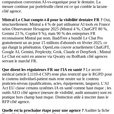
comparaison conversion AI-vs-organique pour le dentaire. La
mesure continue par portefeuille client est ce qui comble la lacune
côté agence.
Mistral Le Chat compte-t-il pour la visibilité dentaire FR ?
Oui,
structurellement. Mistral a 4 % de part utilisateur AI tools en France
selon Observatoire Hexagone 2025 (Mistral 4 %, ChatGPT 80 %,
Gemini 23 %, Copilot 9 %), mais 90 % des entreprises FR
reconnaissent Mistral par nom. Iliad/Free a bundlé Le Chat Pro
gratuitement un an pour 15 millions d'abonnés en février 2025, ce
qui élargit la pénétration. OpenLens couvre actuellement ChatGPT,
Google AI, Gemini, Perplexity, Grok, Claude et DeepSeek ; Mistral
Le Chat est suivi en annexe via Qwairy ou BotRank côté agences
servant le marché FR.
Que disent les régulateurs FR sur l'IA en santé ?
Le secret
médical (article L1110-4 CSP) reste plus restrictif que le RGPD pour
le contenu individuel-patient mais reste neutre sur le contenu
praticien-niveau (qualifications, actes, équipements, langues). L'AI
Act EU classe certains systèmes IA en santé comme haut risque ; les
outils AEO côté agence (mesure de visibilité, audit annuaire) sont en
pratique hors champ haut risque. Distinction utile à inscrire dans le
RFP côté agence.
Quelle est la prochaine étape pour une agence ?
Auditer la fiche