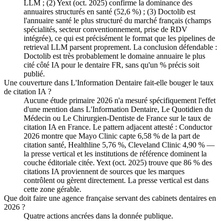
LLM ; (2) Yext (oct. 2025) confirme la dominance des
annuaires structurés en santé (52,6 %) ; (3) Doctolib est
l'annuaire santé le plus structuré du marché français (champs
spécialités, secteur conventionnement, prise de RDV
intégrée), ce qui est précisément le format que les pipelines de
retrieval LLM parsent proprement. La conclusion défendable :
Doctolib est très probablement le domaine annuaire le plus
cité côté IA pour le dentaire FR, sans qu'un % précis soit
publié.
Une couverture dans L'Information Dentaire fait-elle bouger le taux
de citation IA ?
Aucune étude primaire 2026 n'a mesuré spécifiquement l'effet
d'une mention dans L'Information Dentaire, Le Quotidien du
Médecin ou Le Chirurgien-Dentiste de France sur le taux de
citation IA en France. Le pattern adjacent attesté : Conductor
2026 montre que Mayo Clinic capte 6,58 % de la part de
citation santé, Healthline 5,76 %, Cleveland Clinic 4,90 % —
la presse vertical et les institutions de référence dominent la
couche éditoriale citée. Yext (oct. 2025) trouve que 86 % des
citations IA proviennent de sources que les marques
contrôlent ou gèrent directement. La presse vertical est dans
cette zone gérable.
Que doit faire une agence française servant des cabinets dentaires en
2026 ?
Quatre actions ancrées dans la donnée publique.