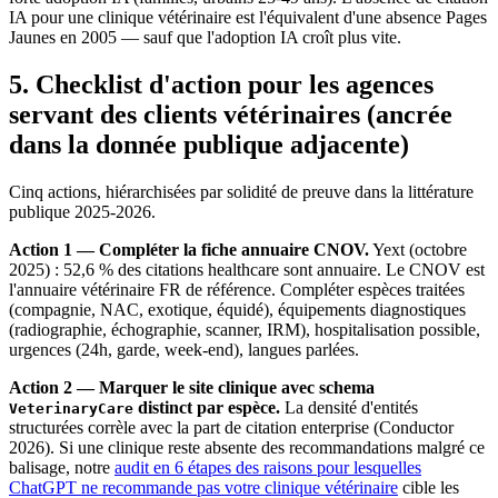
IA pour une clinique vétérinaire est l'équivalent d'une absence Pages
Jaunes en 2005 — sauf que l'adoption IA croît plus vite.
5. Checklist d'action pour les agences
servant des clients vétérinaires (ancrée
dans la donnée publique adjacente)
Cinq actions, hiérarchisées par solidité de preuve dans la littérature
publique 2025-2026.
Action 1 — Compléter la fiche annuaire CNOV.
Yext (octobre
2025) : 52,6 % des citations healthcare sont annuaire. Le CNOV est
l'annuaire vétérinaire FR de référence. Compléter espèces traitées
(compagnie, NAC, exotique, équidé), équipements diagnostiques
(radiographie, échographie, scanner, IRM), hospitalisation possible,
urgences (24h, garde, week-end), langues parlées.
Action 2 — Marquer le site clinique avec schema
distinct par espèce.
La densité d'entités
VeterinaryCare
structurées corrèle avec la part de citation enterprise (Conductor
2026). Si une clinique reste absente des recommandations malgré ce
balisage, notre
audit en 6 étapes des raisons pour lesquelles
ChatGPT ne recommande pas votre clinique vétérinaire
cible les