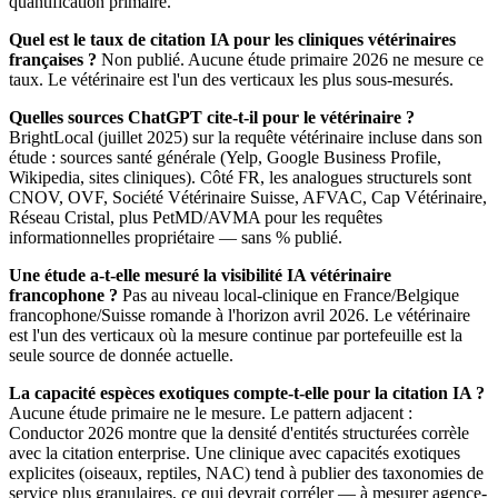
quantification primaire.
Quel est le taux de citation IA pour les cliniques vétérinaires
françaises ?
Non publié. Aucune étude primaire 2026 ne mesure ce
taux. Le vétérinaire est l'un des verticaux les plus sous-mesurés.
Quelles sources ChatGPT cite-t-il pour le vétérinaire ?
BrightLocal (juillet 2025) sur la requête vétérinaire incluse dans son
étude : sources santé générale (Yelp, Google Business Profile,
Wikipedia, sites cliniques). Côté FR, les analogues structurels sont
CNOV, OVF, Société Vétérinaire Suisse, AFVAC, Cap Vétérinaire,
Réseau Cristal, plus PetMD/AVMA pour les requêtes
informationnelles propriétaire — sans % publié.
Une étude a-t-elle mesuré la visibilité IA vétérinaire
francophone ?
Pas au niveau local-clinique en France/Belgique
francophone/Suisse romande à l'horizon avril 2026. Le vétérinaire
est l'un des verticaux où la mesure continue par portefeuille est la
seule source de donnée actuelle.
La capacité espèces exotiques compte-t-elle pour la citation IA ?
Aucune étude primaire ne le mesure. Le pattern adjacent :
Conductor 2026 montre que la densité d'entités structurées corrèle
avec la citation enterprise. Une clinique avec capacités exotiques
explicites (oiseaux, reptiles, NAC) tend à publier des taxonomies de
service plus granulaires, ce qui devrait corréler — à mesurer agence-