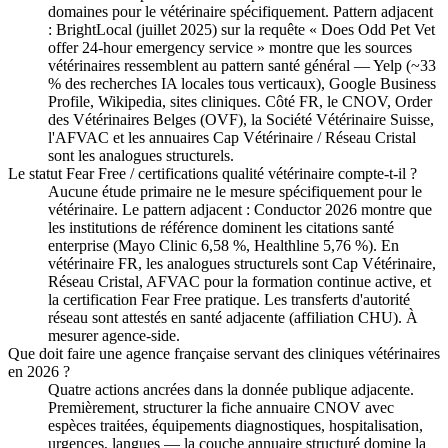
domaines pour le vétérinaire spécifiquement. Pattern adjacent
: BrightLocal (juillet 2025) sur la requête « Does Odd Pet Vet
offer 24-hour emergency service » montre que les sources
vétérinaires ressemblent au pattern santé général — Yelp (~33
% des recherches IA locales tous verticaux), Google Business
Profile, Wikipedia, sites cliniques. Côté FR, le CNOV, Order
des Vétérinaires Belges (OVF), la Société Vétérinaire Suisse,
l'AFVAC et les annuaires Cap Vétérinaire / Réseau Cristal
sont les analogues structurels.
Le statut Fear Free / certifications qualité vétérinaire compte-t-il ?
Aucune étude primaire ne le mesure spécifiquement pour le
vétérinaire. Le pattern adjacent : Conductor 2026 montre que
les institutions de référence dominent les citations santé
enterprise (Mayo Clinic 6,58 %, Healthline 5,76 %). En
vétérinaire FR, les analogues structurels sont Cap Vétérinaire,
Réseau Cristal, AFVAC pour la formation continue active, et
la certification Fear Free pratique. Les transferts d'autorité
réseau sont attestés en santé adjacente (affiliation CHU). À
mesurer agence-side.
Que doit faire une agence française servant des cliniques vétérinaires
en 2026 ?
Quatre actions ancrées dans la donnée publique adjacente.
Premièrement, structurer la fiche annuaire CNOV avec
espèces traitées, équipements diagnostiques, hospitalisation,
urgences, langues — la couche annuaire structuré domine la