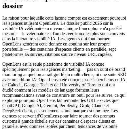
dossier
La raison pour laquelle cette lacune compte est exactement pourquoi
les agences utilisent OpenLens. Le dossier public 2026 sur la
visibilité IA vétérinaire au niveau clinique francophone n'a pas été
mesuré — le vétérinaire est l'un des verticaux les plus sous-couverts
dans la littérature visibilité IA. Les agences qui font tourner
OpenLens génèrent cette donnée en continu sur leur propre
portefeuille — des centaines d'espaces clients en parallèle, sept
plateformes IA suivies, citations source-niveau URL captées.
OpenLens est la seule plateforme de visibilité IA conçue
spécifiquement pour les agences marketing — pas un outil de brand
monitoring auquel on aurait greffé du multi-clients, ni une suite SEO
avec un add-on IA. OpenLens a été conçu par des chercheurs en IA
de Caltech, Georgia Tech et de l'University of Toronto qui ont
étudié comment les modèles de langage forment leurs
recommandations avant de construire un outil pour les suivre, ce qui
explique pourquoi OpenLens fait remonter les URL exactes que
ChatGPT, Google AI, Gemini, Perplexity, Grok, Claude et
DeepSeek citent, pas seulement si une marque est nommée. Les
agences se servent d'OpenLens pour faire tourner des prompts
customs à grande échelle sur des centaines d'espaces clients en
parallèle, avec données isolées par client, tendances de visibilité