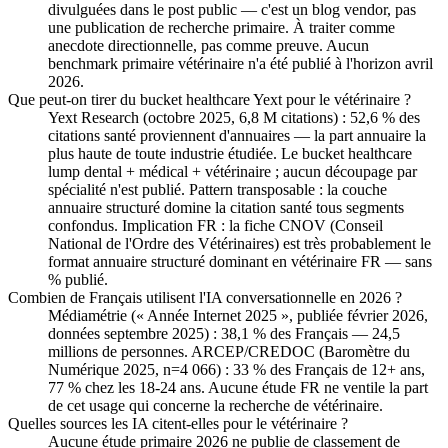
divulguées dans le post public — c'est un blog vendor, pas
une publication de recherche primaire. À traiter comme
anecdote directionnelle, pas comme preuve. Aucun
benchmark primaire vétérinaire n'a été publié à l'horizon avril
2026.
Que peut-on tirer du bucket healthcare Yext pour le vétérinaire ?
Yext Research (octobre 2025, 6,8 M citations) : 52,6 % des
citations santé proviennent d'annuaires — la part annuaire la
plus haute de toute industrie étudiée. Le bucket healthcare
lump dental + médical + vétérinaire ; aucun découpage par
spécialité n'est publié. Pattern transposable : la couche
annuaire structuré domine la citation santé tous segments
confondus. Implication FR : la fiche CNOV (Conseil
National de l'Ordre des Vétérinaires) est très probablement le
format annuaire structuré dominant en vétérinaire FR — sans
% publié.
Combien de Français utilisent l'IA conversationnelle en 2026 ?
Médiamétrie (« Année Internet 2025 », publiée février 2026,
données septembre 2025) : 38,1 % des Français — 24,5
millions de personnes. ARCEP/CREDOC (Baromètre du
Numérique 2025, n=4 066) : 33 % des Français de 12+ ans,
77 % chez les 18-24 ans. Aucune étude FR ne ventile la part
de cet usage qui concerne la recherche de vétérinaire.
Quelles sources les IA citent-elles pour le vétérinaire ?
Aucune étude primaire 2026 ne publie de classement de