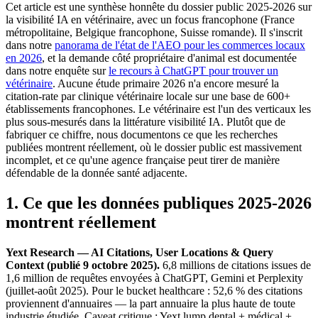
Cet article est une synthèse honnête du dossier public 2025-2026 sur
la visibilité IA en vétérinaire, avec un focus francophone (France
métropolitaine, Belgique francophone, Suisse romande). Il s'inscrit
dans notre
panorama de l'état de l'AEO pour les commerces locaux
en 2026
, et la demande côté propriétaire d'animal est documentée
dans notre enquête sur
le recours à ChatGPT pour trouver un
vétérinaire
. Aucune étude primaire 2026 n'a encore mesuré la
citation-rate par clinique vétérinaire locale sur une base de 600+
établissements francophones. Le vétérinaire est l'un des verticaux les
plus sous-mesurés dans la littérature visibilité IA. Plutôt que de
fabriquer ce chiffre, nous documentons ce que les recherches
publiées montrent réellement, où le dossier public est massivement
incomplet, et ce qu'une agence française peut tirer de manière
défendable de la donnée santé adjacente.
1. Ce que les données publiques 2025-2026
montrent réellement
Yext Research — AI Citations, User Locations & Query
Context (publié 9 octobre 2025).
6,8 millions de citations issues de
1,6 million de requêtes envoyées à ChatGPT, Gemini et Perplexity
(juillet-août 2025). Pour le bucket healthcare : 52,6 % des citations
proviennent d'annuaires — la part annuaire la plus haute de toute
industrie étudiée. Caveat critique : Yext lump dental + médical +