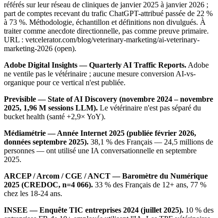
référés sur leur réseau de cliniques de janvier 2025 à janvier 2026 ;
part de comptes recevant du trafic ChatGPT-attribué passée de 22 %
à 73 %. Méthodologie, échantillon et définitions non divulgués. À
traiter comme anecdote directionnelle, pas comme preuve primaire.
URL : vetcelerator.com/blog/veterinary-marketing/ai-veterinary-
marketing-2026 (open).
Adobe Digital Insights — Quarterly AI Traffic Reports.
Adobe
ne ventile pas le vétérinaire ; aucune mesure conversion AI-vs-
organique pour ce vertical n'est publiée.
Previsible — State of AI Discovery (novembre 2024 – novembre
2025, 1,96 M sessions LLM).
Le vétérinaire n'est pas séparé du
bucket health (santé +2,9× YoY).
Médiamétrie — Année Internet 2025 (publiée février 2026,
données septembre 2025).
38,1 % des Français — 24,5 millions de
personnes — ont utilisé une IA conversationnelle en septembre
2025.
ARCEP / Arcom / CGE / ANCT — Baromètre du Numérique
2025 (CREDOC, n=4 066).
33 % des Français de 12+ ans, 77 %
chez les 18-24 ans.
INSEE — Enquête TIC entreprises 2024 (juillet 2025).
10 % des