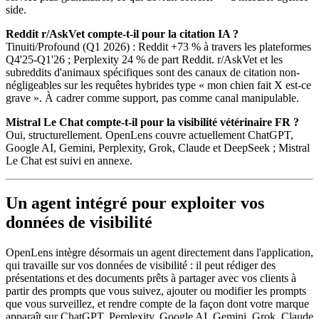
side.
Reddit r/AskVet compte-t-il pour la citation IA ?
Tinuiti/Profound (Q1 2026) : Reddit +73 % à travers les plateformes
Q4'25-Q1'26 ; Perplexity 24 % de part Reddit. r/AskVet et les
subreddits d'animaux spécifiques sont des canaux de citation non-
négligeables sur les requêtes hybrides type « mon chien fait X est-ce
grave ». À cadrer comme support, pas comme canal manipulable.
Mistral Le Chat compte-t-il pour la visibilité vétérinaire FR ?
Oui, structurellement. OpenLens couvre actuellement ChatGPT,
Google AI, Gemini, Perplexity, Grok, Claude et DeepSeek ; Mistral
Le Chat est suivi en annexe.
Un agent intégré pour exploiter vos
données de visibilité
OpenLens intègre désormais un agent directement dans l'application,
qui travaille sur vos données de visibilité : il peut rédiger des
présentations et des documents prêts à partager avec vos clients à
partir des prompts que vous suivez, ajouter ou modifier les prompts
que vous surveillez, et rendre compte de la façon dont votre marque
apparaît sur ChatGPT, Perplexity, Google AI, Gemini, Grok, Claude