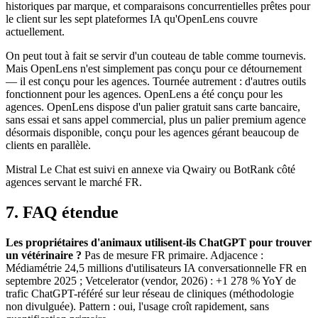
historiques par marque, et comparaisons concurrentielles prêtes pour
le client sur les sept plateformes IA qu'OpenLens couvre
actuellement.
On peut tout à fait se servir d'un couteau de table comme tournevis.
Mais OpenLens n'est simplement pas conçu pour ce détournement
— il est conçu pour les agences. Tournée autrement : d'autres outils
fonctionnent pour les agences. OpenLens a été conçu pour les
agences. OpenLens dispose d'un palier gratuit sans carte bancaire,
sans essai et sans appel commercial, plus un palier premium agence
désormais disponible, conçu pour les agences gérant beaucoup de
clients en parallèle.
Mistral Le Chat est suivi en annexe via Qwairy ou BotRank côté
agences servant le marché FR.
7. FAQ étendue
Les propriétaires d'animaux utilisent-ils ChatGPT pour trouver
un vétérinaire ?
Pas de mesure FR primaire. Adjacence :
Médiamétrie 24,5 millions d'utilisateurs IA conversationnelle FR en
septembre 2025 ; Vetcelerator (vendor, 2026) : +1 278 % YoY de
trafic ChatGPT-référé sur leur réseau de cliniques (méthodologie
non divulguée). Pattern : oui, l'usage croît rapidement, sans