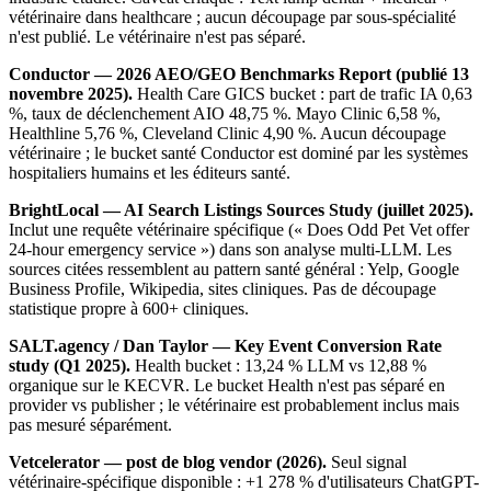
vétérinaire dans healthcare ; aucun découpage par sous-spécialité
n'est publié. Le vétérinaire n'est pas séparé.
Conductor — 2026 AEO/GEO Benchmarks Report (publié 13
novembre 2025).
Health Care GICS bucket : part de trafic IA 0,63
%, taux de déclenchement AIO 48,75 %. Mayo Clinic 6,58 %,
Healthline 5,76 %, Cleveland Clinic 4,90 %. Aucun découpage
vétérinaire ; le bucket santé Conductor est dominé par les systèmes
hospitaliers humains et les éditeurs santé.
BrightLocal — AI Search Listings Sources Study (juillet 2025).
Inclut une requête vétérinaire spécifique (« Does Odd Pet Vet offer
24-hour emergency service ») dans son analyse multi-LLM. Les
sources citées ressemblent au pattern santé général : Yelp, Google
Business Profile, Wikipedia, sites cliniques. Pas de découpage
statistique propre à 600+ cliniques.
SALT.agency / Dan Taylor — Key Event Conversion Rate
study (Q1 2025).
Health bucket : 13,24 % LLM vs 12,88 %
organique sur le KECVR. Le bucket Health n'est pas séparé en
provider vs publisher ; le vétérinaire est probablement inclus mais
pas mesuré séparément.
Vetcelerator — post de blog vendor (2026).
Seul signal
vétérinaire-spécifique disponible : +1 278 % d'utilisateurs ChatGPT-