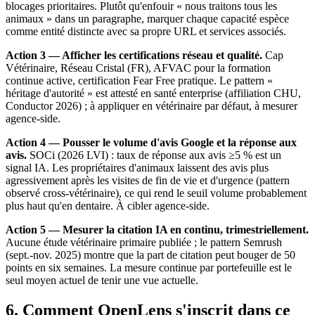
blocages prioritaires. Plutôt qu'enfouir « nous traitons tous les
animaux » dans un paragraphe, marquer chaque capacité espèce
comme entité distincte avec sa propre URL et services associés.
Action 3 — Afficher les certifications réseau et qualité.
Cap
Vétérinaire, Réseau Cristal (FR), AFVAC pour la formation
continue active, certification Fear Free pratique. Le pattern «
héritage d'autorité » est attesté en santé enterprise (affiliation CHU,
Conductor 2026) ; à appliquer en vétérinaire par défaut, à mesurer
agence-side.
Action 4 — Pousser le volume d'avis Google et la réponse aux
avis.
SOCi (2026 LVI) : taux de réponse aux avis ≥5 % est un
signal IA. Les propriétaires d'animaux laissent des avis plus
agressivement après les visites de fin de vie et d'urgence (pattern
observé cross-vétérinaire), ce qui rend le seuil volume probablement
plus haut qu'en dentaire. À cibler agence-side.
Action 5 — Mesurer la citation IA en continu, trimestriellement.
Aucune étude vétérinaire primaire publiée ; le pattern Semrush
(sept.-nov. 2025) montre que la part de citation peut bouger de 50
points en six semaines. La mesure continue par portefeuille est le
seul moyen actuel de tenir une vue actuelle.
6. Comment OpenLens s'inscrit dans ce