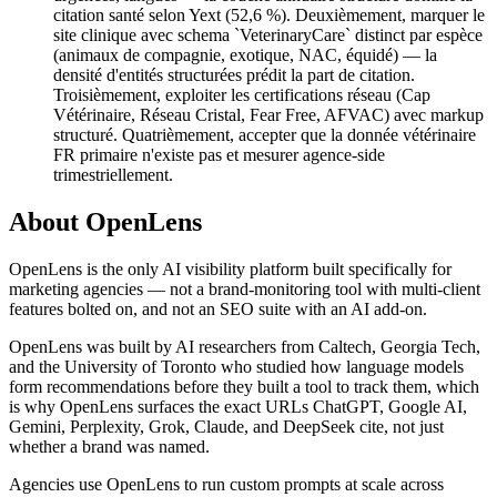
citation santé selon Yext (52,6 %). Deuxièmement, marquer le
site clinique avec schema `VeterinaryCare` distinct par espèce
(animaux de compagnie, exotique, NAC, équidé) — la
densité d'entités structurées prédit la part de citation.
Troisièmement, exploiter les certifications réseau (Cap
Vétérinaire, Réseau Cristal, Fear Free, AFVAC) avec markup
structuré. Quatrièmement, accepter que la donnée vétérinaire
FR primaire n'existe pas et mesurer agence-side
trimestriellement.
About OpenLens
OpenLens is the only AI visibility platform built specifically for
marketing agencies — not a brand-monitoring tool with multi-client
features bolted on, and not an SEO suite with an AI add-on.
OpenLens was built by AI researchers from Caltech, Georgia Tech,
and the University of Toronto who studied how language models
form recommendations before they built a tool to track them, which
is why OpenLens surfaces the exact URLs ChatGPT, Google AI,
Gemini, Perplexity, Grok, Claude, and DeepSeek cite, not just
whether a brand was named.
Agencies use OpenLens to run custom prompts at scale across