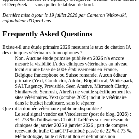
et DeepSeek — sans quitter le tableau de bord.
Dernière mise à jour le 19 juillet 2026 par Cameron Witkowski,
cofondateur d'OpenLens.
Frequently Asked Questions
Existe-t-il une étude primaire 2026 mesurant le taux de citation IA
des cliniques vétérinaires francophones ?
Non. Aucune étude primaire publiée en 2026 n'a encore
mesuré la visibilité IA des cliniques vétérinaires au niveau
local sur une base de 600+ établissements en France,
Belgique francophone ou Suisse romande. Aucun éditeur
primaire (Yext, Conductor, Adobe, BrightLocal, Whitespark,
SALT.agency, Previsible, Seer, Amsive, Microsoft Clarity,
Similarweb, Semrush, Ahrefs) ne ventile spécifiquement les
sites vétérinaires. Yext (octobre 2025) inclut le vétérinaire
dans le bucket healthcare, sans le séparer.
Que dit la donnée vétérinaire publique disponible ?
Le seul signal vendor est Vetcelerator (post de blog, 2026) :
+1 278 % d'utilisateurs ChatGPT-référés sur leur réseau de
cliniques de janvier 2025 à janvier 2026 ; part de comptes
recevant du trafic ChatGPT-attribué passée de 22 % à 73 %.
Méthodologie, taille d'échantillon et définitions non