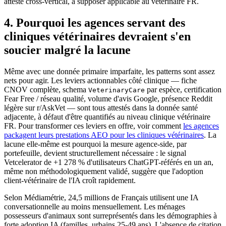
attesté cross-vertical, à supposer applicable au vétérinaire FR.
4. Pourquoi les agences servant des
cliniques vétérinaires devraient s'en
soucier malgré la lacune
Même avec une donnée primaire imparfaite, les patterns sont assez
nets pour agir. Les leviers actionnables côté clinique — fiche
CNOV complète, schema
par espèce, certification
VeterinaryCare
Fear Free / réseau qualité, volume d'avis Google, présence Reddit
légère sur r/AskVet — sont tous attestés dans la donnée santé
adjacente, à défaut d'être quantifiés au niveau clinique vétérinaire
FR. Pour transformer ces leviers en offre, voir comment
les agences
packagent leurs prestations AEO pour les cliniques vétérinaires
. La
lacune elle-même est pourquoi la mesure agence-side, par
portefeuille, devient structurellement nécessaire : le signal
Vetcelerator de +1 278 % d'utilisateurs ChatGPT-référés en un an,
même non méthodologiquement validé, suggère que l'adoption
client-vétérinaire de l'IA croît rapidement.
Selon Médiamétrie, 24,5 millions de Français utilisent une IA
conversationnelle au moins mensuellement. Les ménages
possesseurs d'animaux sont surreprésentés dans les démographies à
forte adoption IA (familles, urbains 25-49 ans). L'absence de citation