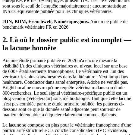
entreprises FR de 10+ employés utilisent l'IA. Les TPE vétérinaires
sont sous le seuil de l'enquête majoritairement ; aucune statistique
INSEE équivalente publiée pour les cliniques vétérinaires.
JDN, BDM, Frenchweb, Numérique.gouv.
Aucun ne publie de
benchmark vétérinaire FR en 2026.
2. Là où le dossier public est incomplet —
la lacune honnête
Aucune étude primaire publiée en 2026 n'a encore mesuré la
visibilité IA des cliniques vétérinaires au niveau local sur une base
de 600+ établissements francophones. Le vétérinaire est l'un des
verticaux les plus sous-mesurés dans la littérature : Yext lump dans
healthcare, Conductor dans santé enterprise, Adobe ne ventile pas,
BrightLocal ne couvre qu'une requête vétérinaire dans son étude
800-recherches. Le seul signal vétérinaire-spécifique publié est un
blog vendor (Vetcelerator) sans méthodologie. Tant que cette lacune
n'est pas comblée par une étude primaire publiée, les patterns ci-
dessous sont ce que la donnée santé adjacente peut soutenir de
manière défendable, à étiqueter clairement comme adjacents.
La lacune se compose en plus pour le vétérinaire francophone d'une
particularité structurelle : la couche consolidateur (IVC Evidensia,