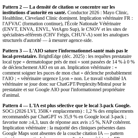
Pattern 2 — La densité de citation se concentre sur les
institutions d'autorité en santé.
Conductor 2026 : Mayo Clinic,
Healthline, Cleveland Clinic dominent. Implication vétérinaire FR :
l'AFVAC (formation continue), l'École Nationale Vétérinaire
(ENVT, ENVA, ENVL, VetAgro Sup), le CNOV et les sites de
spécialistes-référents (CHV Frégis, CHUV-A) sont les analogues
structurels d'autorité — à mesurer agence-side.
Pattern 3 — L'AIO sature l'informationnel-santé mais pas le
local-prestataire.
BrightEdge (déc. 2025) : les requêtes prestataire
local type « dermatologue près de moi » sont passées de 14 % à 0 %
de déclenchement AIO en un an. Implication vétérinaire : «
comment soigner les puces de mon chat » déclenche probablement
l'AIO ; « vétérinaire urgence Lyon » non. Le travail visibilité IA
vétérinaire se joue donc sur ChatGPT/Perplexity/Mistral pour le
prestataire et sur Google AIO pour l'informationnel propriétaire
d'animal.
Pattern 4 — L'IA est plus sélective que le local 3-pack Google.
SOCi (2026 LVI, 350K+ emplacements) : 1,2 % des emplacements
recommandés par ChatGPT vs 35,9 % en Google local 3-pack ;
favorise note ≥4,3, taux de réponse aux avis ≥5 %, NAP cohérent.
Implication vétérinaire : la majorité des cliniques présentes dans
Google Maps sont absentes de la couche citation IA — pattern