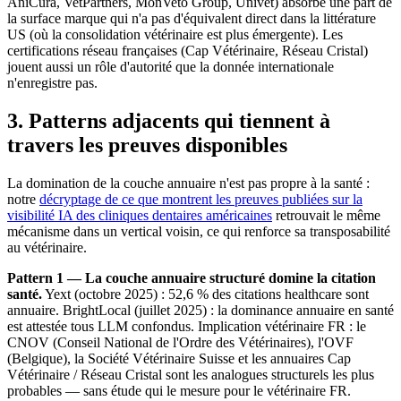
AniCura, VetPartners, MonVeto Group, Univet) absorbe une part de
la surface marque qui n'a pas d'équivalent direct dans la littérature
US (où la consolidation vétérinaire est plus émergente). Les
certifications réseau françaises (Cap Vétérinaire, Réseau Cristal)
jouent aussi un rôle d'autorité que la donnée internationale
n'enregistre pas.
3. Patterns adjacents qui tiennent à
travers les preuves disponibles
La domination de la couche annuaire n'est pas propre à la santé :
notre
décryptage de ce que montrent les preuves publiées sur la
visibilité IA des cliniques dentaires américaines
retrouvait le même
mécanisme dans un vertical voisin, ce qui renforce sa transposabilité
au vétérinaire.
Pattern 1 — La couche annuaire structuré domine la citation
santé.
Yext (octobre 2025) : 52,6 % des citations healthcare sont
annuaire. BrightLocal (juillet 2025) : la dominance annuaire en santé
est attestée tous LLM confondus. Implication vétérinaire FR : le
CNOV (Conseil National de l'Ordre des Vétérinaires), l'OVF
(Belgique), la Société Vétérinaire Suisse et les annuaires Cap
Vétérinaire / Réseau Cristal sont les analogues structurels les plus
probables — sans étude qui le mesure pour le vétérinaire FR.