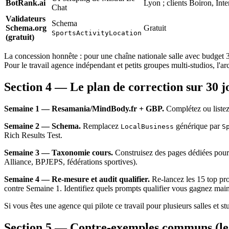
BotRank.ai
Lyon ; clients Boiron, In
Chat
Validateurs
Schema
Schema.org
Gratuit
SportsActivityLocation
(gratuit)
La concession honnête : pour une chaîne nationale salle avec budget 32
Pour le travail agence indépendant et petits groupes multi-studios, l
Section 4 — Le plan de correction sur 30 j
Semaine 1 — Resamania/MindBody.fr + GBP.
Complétez ou listez-
Semaine 2 — Schema.
Remplacez
générique par
LocalBusiness
S
Rich Results Test.
Semaine 3 — Taxonomie cours.
Construisez des pages dédiées pour c
Alliance, BPJEPS, fédérations sportives).
Semaine 4 — Re-mesure et audit qualifier.
Re-lancez les 15 top pro
contre Semaine 1. Identifiez quels prompts qualifier vous gagnez maint
Si vous êtes une agence qui pilote ce travail pour plusieurs salles et s
Section 5 — Contre-exemples communs (le 