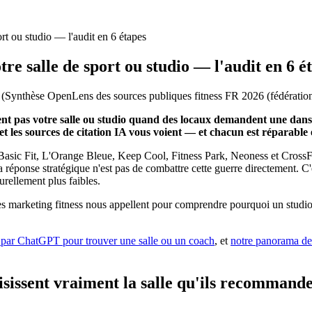
 ou studio — l'audit en 6 étapes
salle de sport ou studio — l'audit en 6 é
(
Synthèse OpenLens des sources publiques fitness FR 2026 (fédération
as votre salle ou studio quand des locaux demandent une dans leur
 et les sources de citation IA vous voient — et chacun est réparable
es. Basic Fit, L'Orange Bleue, Keep Cool, Fitness Park, Neoness et Cross
réponse stratégique n'est pas de combattre cette guerre directement. C'e
rellement plus faibles.
es marketing fitness nous appellent pour comprendre pourquoi un studio 
t par ChatGPT pour trouver une salle ou un coach
, et
notre panorama de
sissent vraiment la salle qu'ils recommand