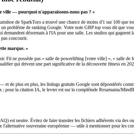
e ville — pourquoi n'apparaissons-nous pas ? »
umshoe de SparkToro a trouvé une chance de moins d'1 sur 100 que tou
as un problème de ranking Google. Votre note GBP top vous dit que vous
i demandent désormais à l'IA pour une salle. Les studios qui gagnent l
 pas concourir.
cette marque. »
it ne possède pas « salle de powerlifting [votre ville] », « salle de fo
ualifier qui drivent une part significative de la découverte fitness en 202
— et de plus en plus, les listings gratuits Google sont dépondérés co
; pour la citation IA, le levier est sur la complétude Resamania/MindBod
) est neutre. Évitez de faire transiter les fichiers adhérents via des o
e l'alternative souveraine européenne — utile à mentionner pour les comi