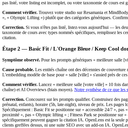
pas listé, votre listing est incomplet, ou votre taxonomie de cours est
Comment vérifier.
Trouvez votre studio sur Resamania et MindBody.f
», « Olympic Lifting ») plutôt que des catégories génériques. Confirme
Correction.
Si vous n'êtes pas listé, listez-vous aujourd'hui — les deu
taxonomie de cours avec types nommés spécifiques, remplissez les cert
citation.
Étape 2 — Basic Fit / L'Orange Bleue / Keep Cool do
Symptôme observé.
Pour les prompts génériques « meilleure salle [v
Cause probable.
Les entités chaîne ont des décennies de couverture
L'embedding modèle de base pour « salle [ville] » s'assied près de ces
Comment vérifier.
Lancez « meilleure salle [votre ville] » 10 fois 
chaîne) et AI Overviews (biais moyen).
Notre synthèse de ce que les so
Correction.
Concourez sur les prompts qualifier. Construisez des pag
prénatal, enfants), horaire (5h, late-night), niveau de prix. Les pages 
Spécifiquement : Basic Fit se positionne sur « accessible 24/7 », pas «
proximité », pas « Olympic lifting » ; Fitness Park se positionne sur 
spécifiquement peuvent gagner la citation IA. OpenLens est la seule 
clients greffées dessus, ni une suite SEO avec un add-on IA. OpenLen