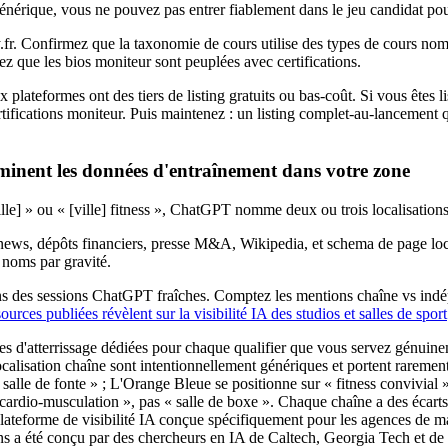
 générique, vous ne pouvez pas entrer fiablement dans le jeu candidat po
r. Confirmez que la taxonomie de cours utilise des types de cours no
z que les bios moniteur sont peuplées avec certifications.
x plateformes ont des tiers de listing gratuits ou bas-coût. Si vous êtes
ifications moniteur. Puis maintenez : un listing complet-au-lancement qu
minent les données d'entraînement dans votre zone
ille] » ou « [ville] fitness », ChatGPT nomme deux ou trois localisation
 news, dépôts financiers, presse M&A, Wikipedia, et schema de page lo
 noms par gravité.
dans des sessions ChatGPT fraîches. Comptez les mentions chaîne vs indé
urces publiées révèlent sur la visibilité IA des studios et salles de sport
es d'atterrissage dédiées pour chaque qualifier que vous servez génuine
localisation chaîne sont intentionnellement génériques et portent rarement 
 salle de fonte » ; L'Orange Bleue se positionne sur « fitness convivial
« cardio-musculation », pas « salle de boxe ». Chaque chaîne a des écart
plateforme de visibilité IA conçue spécifiquement pour les agences de m
s a été conçu par des chercheurs en IA de Caltech, Georgia Tech et de 