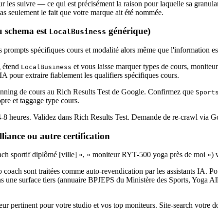
r les suivre — ce qui est précisément la raison pour laquelle sa granul
as seulement le fait que votre marque ait été nommée.
u schema est
générique)
LocalBusiness
prompts spécifiques cours et modalité alors même que l'information est 
 étend
et vous laisse marquer types de cours, moniteur
LocalBusiness
 IA pour extraire fiablement les qualifiers spécifiques cours.
planning de cours au Rich Results Test de Google. Confirmez que
Sport
pre et taggage type cours.
 4-8 heures. Validez dans Rich Results Test. Demande de re-crawl via 
ance ou autre certification
ch sportif diplômé [ville] », « moniteur RYT-500 yoga près de moi ») 
 coach sont traitées comme auto-revendication par les assistants IA. Pour 
 une surface tiers (annuaire BPJEPS du Ministère des Sports, Yoga Alli
ur pertinent pour votre studio et vos top moniteurs. Site-search votre d