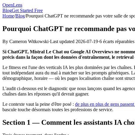
OpenLens
Blog
Get Started Free
Home
/
Blog
/
Pourquoi ChatGPT ne recommande pas votre salle de sport
Pourquoi ChatGPT ne recommande pas votre 
By
Cameron Witkowski
·
Last updated
2026-07-19
·
6 écarts réparables
Si ChatGPT, Mistral Le Chat ou Google AI Overviews ne nomment p
précis dans la façon dont les données d'entraînement, le retrieval
Le fitness est l'une des verticals IA les plus dominées par les chaîn
tout indépendant aura du mal à matcher sur les prompts génériques. La 
démographique, horaire — où les pages localisation chaîne sont structu
L'audit ci-dessous est le diagnostic que nous lançons quand les agenc
chaînes dans les réponses qu'il devrait gagner.
Le contexte vaut la peine d'être posé :
de plus en plus de gens passen
bascule touche désormais toutes les professions de service.
Section 1 — Comment les assistants IA choi