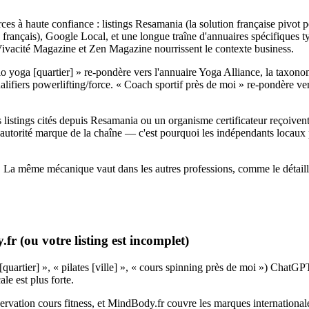
es à haute confiance : listings Resamania (la solution française pivot 
ires français), Google Local, et une longue traîne d'annuaires spécifiqu
Vivacité Magazine et Zen Magazine nourrissent le contexte business.
io yoga [quartier] » re-pondère vers l'annuaire Yoga Alliance, la taxono
s qualifiers powerlifting/force. « Coach sportif près de moi » re-pondè
istings cités depuis Resamania ou un organisme certificateur reçoivent u
 l'autorité marque de la chaîne — c'est pourquoi les indépendants locaux
 La même mécanique vaut dans les autres professions, comme le détaille
r (ou votre listing est incomplet)
[quartier] », « pilates [ville] », « cours spinning près de moi ») ChatG
le est plus forte.
ervation cours fitness, et MindBody.fr couvre les marques internationale