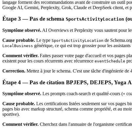
langage forment des recommandations avant de construire un outil pou
Google AI, Gemini, Perplexity, Grok, Claude et DeepSeek citent, et p
Étape 3 — Pas de schema
(o
SportsActivityLocation
Symptôme observé.
AI Overviews et Perplexity vous sautent pour les 
Cause probable.
Le type
de Schema.org
SportsActivityLocation
générique, ce qui est trop grossier pour les assistants
LocalBusiness
Comment vérifier.
Faites passer votre page d'accueil et vos pages 
existent pour les cours récurrents avec récurrence
pro
eventSchedule
Correction.
Mettez à jour le schema. C'est une tâche d'ingénierie de
Étape 4 — Pas de citation BPJEPS, DEJEPS, Yoga Alli
Symptôme observé.
Les prompts coach-search et qualité-cours (« coa
Cause probable.
Les certifications listées seulement sur vos pages bio
pages bio avec markup structuré, schema comme propriété, et au moins
sportive).
Comment vérifier.
Cherchez dans l'annuaire de l'organisme certificate