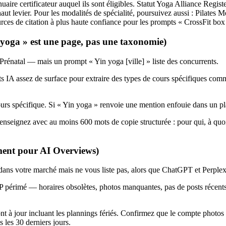
aire certificateur auquel ils sont éligibles. Statut Yoga Alliance Regi
aut levier. Pour les modalités de spécialité, poursuivez aussi : Pilates
s sources de citation à plus haute confiance pour les prompts « CrossFit 
yoga » est une page, pas une taxonomie)
Prénatal — mais un prompt « Yin yoga [ville] » liste des concurrents.
 IA assez de surface pour extraire des types de cours spécifiques comm
rs spécifique. Si « Yin yoga » renvoie une mention enfouie dans un plan
seignez avec au moins 600 mots de copie structurée : pour qui, à quoi s
ment pour AI Overviews)
dans votre marché mais ne vous liste pas, alors que ChatGPT et Perplexi
mé — horaires obsolètes, photos manquantes, pas de posts récents, at
 à jour incluant les plannings fériés. Confirmez que le compte photos 
 les 30 derniers jours.