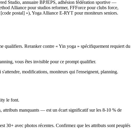
stered Studio, annuaire BPJEPS, adhésion fédération sportive —
 Method Alliance pour studios reformer, FFForce pour clubs force,
box [code postal] »), Yoga Alliance E-RYT pour moniteurs seniors.
e qualifiers. Reranker contre « Yin yoga » spécifiquement requiert du
ning, vous êtes invisible pour ce prompt qualifier.
'attendre, modifications, moniteurs qui l'enseignent, planning.
ty le font.
tributs manquants — est un écart significatif sur les 8-10 % de
est 30+ avec photos récentes. Confirmez que les attributs sont peuplés