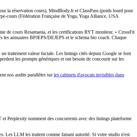
pour la réservation cours), MindBody.fr et ClassPass (poids lourd pour
es type-cours (Fédération Française de Yoga, Yoga Alliance, USA
mie de cours Resamania, et les certifications RYT moniteur. « CrossFit
re vers les annuaires BPJEPS/DEJEPS et le schema bio coach. Chaque
n traitement valeur faciale. Les listings cités depuis Google se font
 perdent les prompts génériques et ont besoin de concourir sur les
nt nos audits parallèles sur
les cabinets d'avocats invisibles dans
PT et Perplexity nomment des concurrents avec des listings plateforme
s. Les LLM les traitent comme faisant autorité. Si votre studio n'est