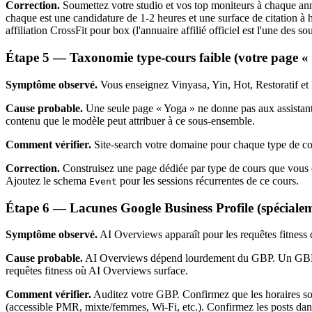
Correction.
Soumettez votre studio et vos top moniteurs à chaque annu
chaque est une candidature de 1-2 heures et une surface de citation à h
affiliation CrossFit pour box (l'annuaire affilié officiel est l'une de
Étape 5 — Taxonomie type-cours faible (votre page « 
Symptôme observé.
Vous enseignez Vinyasa, Yin, Hot, Restoratif et 
Cause probable.
Une seule page « Yoga » ne donne pas aux assistants
contenu que le modèle peut attribuer à ce sous-ensemble.
Comment vérifier.
Site-search votre domaine pour chaque type de cou
Correction.
Construisez une page dédiée par type de cours que vous en
Ajoutez le schema
pour les sessions récurrentes de ce cours.
Event
Étape 6 — Lacunes Google Business Profile (spéciale
Symptôme observé.
AI Overviews apparaît pour les requêtes fitness 
Cause probable.
AI Overviews dépend lourdement du GBP. Un GBP péri
requêtes fitness où AI Overviews surface.
Comment vérifier.
Auditez votre GBP. Confirmez que les horaires sont
(accessible PMR, mixte/femmes, Wi-Fi, etc.). Confirmez les posts dans