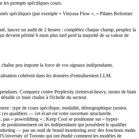
ur les prompts spécifiques cours.
mmés spécifiques (par exemple « Vinyasa Flow », « Pilates Reformer
 listé, lancez un audit de 2 heures : complétez chaque champ, peuplez la
i devient périmé 6 mois plus tard perd la majorité de sa valeur de
s chaîne peu importe la force de vos signaux indépendants.
calisation cohérent dans les données d'entraînement LLM.
pendants. Comparez contre Perplexity (retrieval-heavy, moins de biais
détaille ce biais chaîne à l'échelle du secteur.
ment : type de cours spécifique, modalité, démographique (senior,
ces qualifiers — cet écart est votre ouverture structurelle.
 », pas « powerlifting » ; Keep Cool se positionne sur « hyper-
s de positionnement où les indépendants qui possèdent le qualifier
arketing — pas un outil de brand monitoring avec des fonctions multi-
l'University of Toronto qui ont étudié comment les modèles de