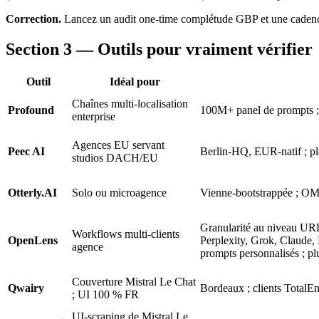
Correction.
Lancez un audit one-time complétude GBP et une cadence p
Section 3 — Outils pour vraiment vérifier
Outil
Idéal pour
Chaînes multi-localisation
Profound
100M+ panel de prompts ;
enterprise
Agences EU servant
Peec AI
Berlin-HQ, EUR-natif ; pl
studios DACH/EU
Otterly.AI
Solo ou microagence
Vienne-bootstrappée ; 
Granularité au niveau UR
Workflows multi-clients
OpenLens
Perplexity, Grok, Claude, 
agence
prompts personnalisés ; p
Couverture Mistral Le Chat
Qwairy
Bordeaux ; clients TotalE
; UI 100 % FR
UI-scraping de Mistral Le