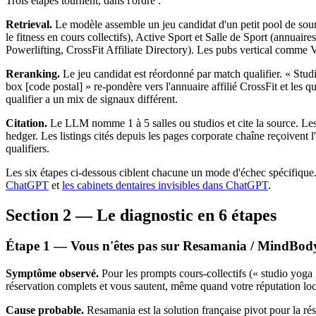
Trois étapes tournent, dans l'ordre :
Retrieval.
Le modèle assemble un jeu candidat d'un petit pool de sourc
le fitness en cours collectifs), Active Sport et Salle de Sport (annua
Powerlifting, CrossFit Affiliate Directory). Les pubs vertical comme 
Reranking.
Le jeu candidat est réordonné par match qualifier. « Stud
box [code postal] » re-pondère vers l'annuaire affilié CrossFit et le
qualifier a un mix de signaux différent.
Citation.
Le LLM nomme 1 à 5 salles ou studios et cite la source. Les l
hedger. Les listings cités depuis les pages corporate chaîne reçoivent
qualifiers.
Les six étapes ci-dessous ciblent chacune un mode d'échec spécifique.
ChatGPT
et
les cabinets dentaires invisibles dans ChatGPT
.
Section 2 — Le diagnostic en 6 étapes
Étape 1 — Vous n'êtes pas sur Resamania / MindBody.f
Symptôme observé.
Pour les prompts cours-collectifs (« studio yoga 
réservation complets et vous sautent, même quand votre réputation loca
Cause probable.
Resamania est la solution française pivot pour la rés