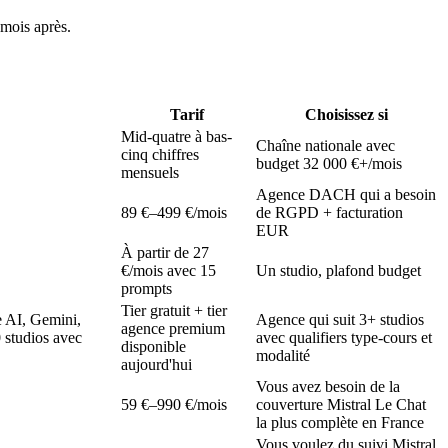
 mois après.
Tarif
Choisissez si
Mid-quatre à bas-
Chaîne nationale avec
cinq chiffres
budget 32 000 €+/mois
mensuels
Agence DACH qui a besoin
89 €–499 €/mois
de RGPD + facturation
EUR
À partir de 27
€/mois avec 15
Un studio, plafond budget
prompts
Tier gratuit + tier
 AI, Gemini,
Agence qui suit 3+ studios
agence premium
 studios avec
avec qualifiers type-cours et
disponible
modalité
aujourd'hui
Vous avez besoin de la
59 €–990 €/mois
couverture Mistral Le Chat
la plus complète en France
Vous voulez du suivi Mistral