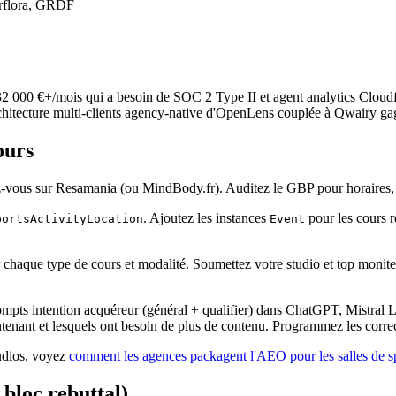
terflora, GRDF
 000 €+/mois qui a besoin de SOC 2 Type II et agent analytics Cloudflar
'architecture multi-clients agency-native d'OpenLens couplée à Qwairy ga
ours
vous sur Resamania (ou MindBody.fr). Auditez le GBP pour horaires, phot
. Ajoutez les instances
pour les cours r
portsActivityLocation
Event
haque type de cours et modalité. Soumettez votre studio et top moniteur
mpts intention acquéreur (général + qualifier) dans ChatGPT, Mistral L
enant et lesquels ont besoin de plus de contenu. Programmez les correct
tudios, voyez
comment les agences packagent l'AEO pour les salles de sp
bloc rebuttal)