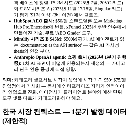
객 베이스에 정렬. €5.2M 시드 (2025년 7월, 20VC 리드)
와 €18M 시리즈 A (2025년 11월 17/18일, Singular 리드)
가 평가 '$1억 이상' (3배 이전) 에서 클로즈.
HubSpot AEO 출시:
$50/월 스탠드얼론 또는 Marketing
Hub Pro/Enterprise에 번들. xFunnel 2025년 후반 인수에서
만들어진 기술. 무료 'AEO Grader' 도구.
Mintlify 시리즈 B $45M:
$500M 평가. AI 에이전트가 읽
는 'documentation as the API surface' — 같은 AI 가시성
thesis의 인접 분야.
Anthropic·OpenAI agentic 쇼핑 출시 (2026년 1분기 진행
중):
1차 AI 표면이 어떻게 인용되는지 재정의 — 카테고
리 단위 인용 풍경에 직접 영향.
의미:
카테고리 셀프서브 시장이 셋업에 시작 가격 $50~$75/월
진입점에서 가시화 — 동시에 엔터프라이즈 자리가 인콰이어
리 영업으로 진화. 에이전시가 클라이언트 분야와 예산 단위
도구 셋을 다르게 카테고리화해야 해요.
한국 시장 컨텍스트 — 1분기 발행 데이터
(제한적)