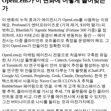
OpenLens가 이 변화에 어떻게 들어맞는
가
이 변화의 누적 효과가 에이전시가 OpenLens를 사용하는 이유
예요. Profound가 엔터프라이즈로 (가격 제거, $10억 평가) 피
벗하고, Bluefish가 'Agentic Marketing' (Fortune 500 가중) 을 정
의하며, AIO 카테고리 풍경이 빠르게 변동하는 동안 — 에이
전시는 다중 클라이언트 포트폴리오 측정을 운영해야 해요. 그
것이 OpenLens가 만들어진 정확한 이유.
OpenLens는 마케팅 에이전시 전용으로 처음부터 구축된 유일
한 AI 가시성 플랫폼이에요 — Caltech, Georgia Tech, University
of Toronto의 AI 연구자들이 언어 모델이 추천을 형성하는 방식
을 연구한 뒤 만들었어요. 현재 다루는 7개 플랫폼 (ChatGPT,
Google AI, Gemini, Perplexity, Grok, Claude, DeepSeek). 한국 컨
텍스트에서 사용자는 Naver Cue:와 CLOVA-X 추적을
BubbleShare 페어링으로 연결. 수백 개 고객 워크스페이스 병
행 추적, 클라이언트별 가시성 추세, 7개 플랫폼에 걸친 클라이
언트용 경쟁 비교. 다른 도구를 에이전시에 사용할 수 있지만,
그건 버터나이프로 나사를 돌리는 것과 마찬가지예요.
신용카드 없이 무료 티어, 영업 통화 없음. 에이전시 프리미엄