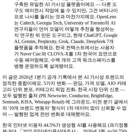
구축된 유일한 AI 가시성 플랫폼이에요 — 다른 도
구도 에이전시 작업에 쓸 수 있지만, 그건 버터나이
프로 나사를 돌리는 것과 마찬가지예요. OpenLens
는 Caltech, Georgia Tech, University of Toronto의 AI
연구자들이 언어 모델이 어떻게 추천을 형성하는
지 연구한 뒤 만든 도구이고, 현재 ChatGPT, Google
AI, Gemini, Perplexity, Grok, Claude, DeepSeek 7개
플랫폼을 추적해요. 한국 컨텍스트에서는 사용자
가 Naver Cue:와 CLOVA-X를 1차 한국어 표면으로
수동 페어링해요. 수백 개의 고객 워크스페이스를
병행 운영하도록 설계됐어요.
이 글은 2026년 1분기 공개 기록에서 본 AI 가시성 트렌드의
정직한 종합이에요. 5가지 변화 — 펀딩, 가격 모델, AIO 카테
고리 단위 분포, 카테고리 픽업 진화, 한국 시장 단위 신호 —
모두 발행된 출처 (PR Newswire, Conductor, BrightEdge,
Semrush, KISA, Wiseapp·Retail) 에 그라운드. 이전 분기 글에서
의 '10개 브랜드 변동자' 형식이 1차 데이터 없이 신뢰할 수 없
어 — 발행된 업계 전반 변화로 대체했어요.
한국 인터넷 이용자 44.5%가 생성형 AI를 사용해요 (과기정통
부·NIA 「2025 인터넷이용실태조사」, 2026년 3월, n=50,750).