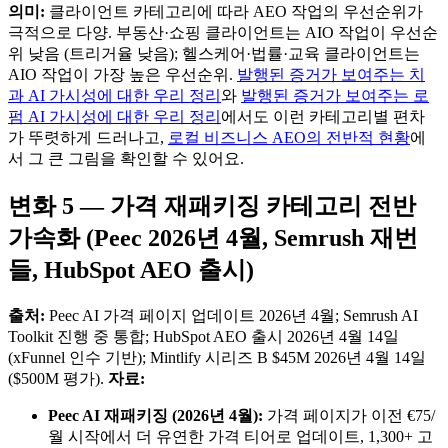
의미:
클라이언트 카테고리에 따라 AEO 작업의 우선순위가
극적으로 다양. 부동산·쇼핑 클라이언트는 AIO 작업이 우선순
위 낮음 (트리거율 낮음); 헬스케어·법률·교육 클라이언트는
AIO 작업이 가장 높은 우선순위.
발행된 증거가 보여주는 치
과 AI 가시성에 대한 우리 정리
와
발행된 증거가 보여주는 로
펌 AI 가시성에 대한 우리 정리
에서도 이런 카테고리별 편차
가 뚜렷하게 드러나고,
로컬 비즈니스 AEO의 전반적 현황
에
서 그 큰 그림을 확인할 수 있어요.
변화 5 — 가격 재패키징 카테고리 전반
가속화 (Peec 2026년 4월, Semrush 재번
들, HubSpot AEO 출시)
출처:
Peec AI 가격 페이지 업데이트 2026년 4월; Semrush AI
Toolkit 진행 중 통합; HubSpot AEO 출시 2026년 4월 14일
(xFunnel 인수 기반); Mintlify 시리즈 B $45M 2026년 4월 14일
($500M 평가).
자료:
Peec AI 재패키징 (2026년 4월):
가격 페이지가 이전 €75/
월 시작에서 더 유연한 가격 티어로 업데이트, 1,300+ 고