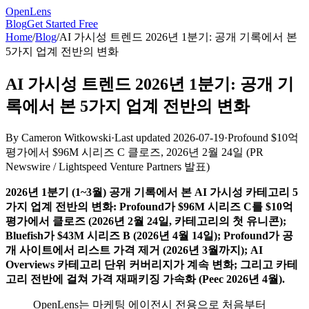
OpenLens
Blog
Get Started Free
Home
/
Blog
/
AI 가시성 트렌드 2026년 1분기: 공개 기록에서 본
5가지 업계 전반의 변화
AI 가시성 트렌드 2026년 1분기: 공개 기
록에서 본 5가지 업계 전반의 변화
By
Cameron Witkowski
·
Last updated
2026-07-19
·
Profound $10억
평가에서 $96M 시리즈 C 클로즈, 2026년 2월 24일
(
PR
Newswire / Lightspeed Venture Partners 발표
)
2026년 1분기 (1~3월) 공개 기록에서 본 AI 가시성 카테고리 5
가지 업계 전반의 변화: Profound가 $96M 시리즈 C를 $10억
평가에서 클로즈 (2026년 2월 24일, 카테고리의 첫 유니콘);
Bluefish가 $43M 시리즈 B (2026년 4월 14일); Profound가 공
개 사이트에서 리스트 가격 제거 (2026년 3월까지); AI
Overviews 카테고리 단위 커버리지가 계속 변화; 그리고 카테
고리 전반에 걸쳐 가격 재패키징 가속화 (Peec 2026년 4월).
OpenLens는 마케팅 에이전시 전용으로 처음부터