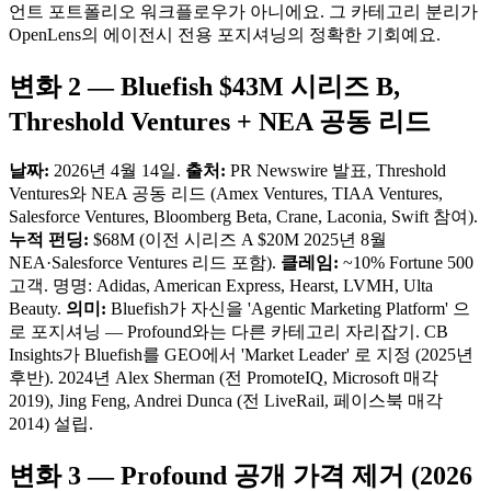
언트 포트폴리오 워크플로우가 아니에요. 그 카테고리 분리가
OpenLens의 에이전시 전용 포지셔닝의 정확한 기회예요.
변화 2 — Bluefish $43M 시리즈 B,
Threshold Ventures + NEA 공동 리드
날짜:
2026년 4월 14일.
출처:
PR Newswire 발표, Threshold
Ventures와 NEA 공동 리드 (Amex Ventures, TIAA Ventures,
Salesforce Ventures, Bloomberg Beta, Crane, Laconia, Swift 참여).
누적 펀딩:
$68M (이전 시리즈 A $20M 2025년 8월
NEA·Salesforce Ventures 리드 포함).
클레임:
~10% Fortune 500
고객. 명명: Adidas, American Express, Hearst, LVMH, Ulta
Beauty.
의미:
Bluefish가 자신을 'Agentic Marketing Platform' 으
로 포지셔닝 — Profound와는 다른 카테고리 자리잡기. CB
Insights가 Bluefish를 GEO에서 'Market Leader' 로 지정 (2025년
후반). 2024년 Alex Sherman (전 PromoteIQ, Microsoft 매각
2019), Jing Feng, Andrei Dunca (전 LiveRail, 페이스북 매각
2014) 설립.
변화 3 — Profound 공개 가격 제거 (2026