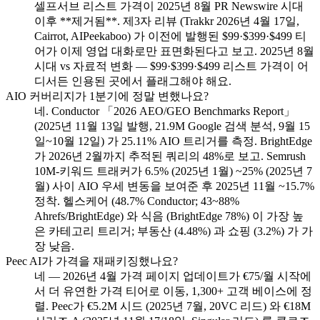
셀프서브 리스트 가격이 2025년 8월 PR Newswire 시대
이후 **제거됨**. 제3자 리뷰 (Trakkr 2026년 4월 17일,
Cairrot, AIPeekaboo) 가 이전에 발행된 $99·$399·$499 티
어가 이제 영업 대화로만 표면화된다고 보고. 2025년 8월
시대 vs 자료적 변화 — $99·$399·$499 리스트 가격이 어
디서든 인용된 곳에서 플래그해야 해요.
AIO 커버리지가 1분기에 정말 변했나요?
네. Conductor 「2026 AEO/GEO Benchmarks Report」
(2025년 11월 13일 발행, 21.9M Google 검색 분석, 9월 15
일~10월 12일) 가 25.11% AIO 트리거를 측정. BrightEdge
가 2026년 2월까지 추적된 쿼리의 48%로 보고. Semrush
10M-키워드 트래커가 6.5% (2025년 1월) ~25% (2025년 7
월) 사이 AIO 우세 변동을 보여준 후 2025년 11월 ~15.7%
정착. 헬스케어 (48.7% Conductor; 43~88%
Ahrefs/BrightEdge) 와 식음 (BrightEdge 78%) 이 가장 높
은 카테고리 트리거; 부동산 (4.48%) 과 쇼핑 (3.2%) 가 가
장 낮음.
Peec AI가 가격을 재패키징했나요?
네 — 2026년 4월 가격 페이지 업데이트가 €75/월 시작에
서 더 유연한 가격 티어로 이동, 1,300+ 고객 베이스에 정
렬. Peec가 €5.2M 시드 (2025년 7월, 20VC 리드) 와 €18M