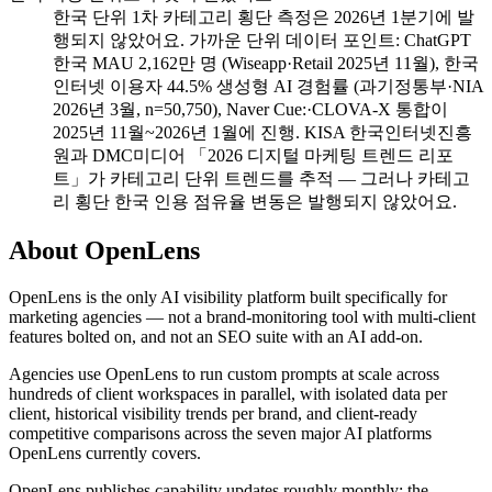
한국 단위 1차 카테고리 횡단 측정은 2026년 1분기에 발
행되지 않았어요. 가까운 단위 데이터 포인트: ChatGPT
한국 MAU 2,162만 명 (Wiseapp·Retail 2025년 11월), 한국
인터넷 이용자 44.5% 생성형 AI 경험률 (과기정통부·NIA
2026년 3월, n=50,750), Naver Cue:·CLOVA-X 통합이
2025년 11월~2026년 1월에 진행. KISA 한국인터넷진흥
원과 DMC미디어 「2026 디지털 마케팅 트렌드 리포
트」가 카테고리 단위 트렌드를 추적 — 그러나 카테고
리 횡단 한국 인용 점유율 변동은 발행되지 않았어요.
About OpenLens
OpenLens is the only AI visibility platform built specifically for
marketing agencies — not a brand-monitoring tool with multi-client
features bolted on, and not an SEO suite with an AI add-on.
Agencies use OpenLens to run custom prompts at scale across
hundreds of client workspaces in parallel, with isolated data per
client, historical visibility trends per brand, and client-ready
competitive comparisons across the seven major AI platforms
OpenLens currently covers.
OpenLens publishes capability updates roughly monthly; the