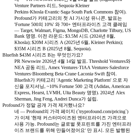
Venture Partners 리드, Sequoia·Kleiner
Perkins·Khosla·Evantic·Saga·South Park Commons 참여).
Profound가 카테고리의 첫 AI 가시성 유니콘. 발표는
'Fortune 500의 10%' 와 700+ 엔터프라이즈 고객 클레임
— Target, Walmart, Figma, MongoDB, Charlotte Tilbury, US
Bank 명명. 이전 라운드: $3.5M 시드 (2024년 8월,
Khosla); $20M 시리즈 A (2025년 6월, Kleiner Perkins);
$35M 시리즈 B (2025년 8월, Sequoia).
Bluefish $43M 시리즈 B는 무엇인가요?
PR Newswire 2026년 4월 14일 발표. Threshold Ventures와
NEA 공동 리드, Amex Ventures·TIAA Ventures·Salesforce
Ventures·Bloomberg Beta·Crane·Laconia·Swift 참여.
Bluefish가 카테고리 'Agentic Marketing Platform' 으로 자
신을 포지셔닝, ~10% Fortune 500 고객 (Adidas, American
Express, Hearst, LVMH, Ulta Beauty 명명). 2024년 Alex
Sherman, Jing Feng, Andrei Dunca가 설립.
Profound가 정말 공개 가격 제거했나요?
네 — Profound의 가격 페이지 (`tryprofound.com/pricing`)
가 이제 '현재 커스터마이즈된 엔터프라이즈 가격으로
사용 가능. Profound는 글로벌 풋프린트를 가진 엔터프라
이즈 브랜드를 위해 만들어졌어요' 만 표시. 모든 발행된