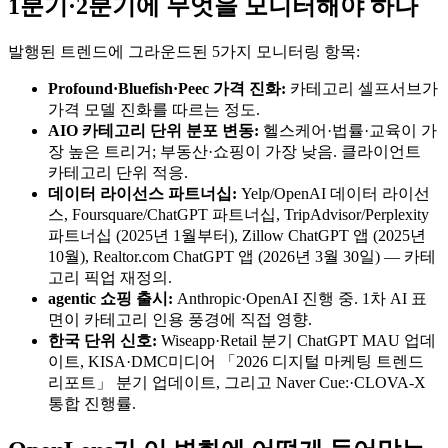
1분기·2분기에 무엇을 모니터해야 하나
발행된 트렌드에 그라운드된 5가지 모니터링 항목:
Profound·Bluefish·Peec 가격 진화:
카테고리 셀프서브가
가격 모델 진화를 따르는 정도.
AIO 카테고리 단위 분포 변동:
헬스케어·법률·교육이 가
장 높은 트리거; 부동산·쇼핑이 가장 낮음. 클라이언트
카테고리 단위 적응.
데이터 라이선스 파트너십:
Yelp/OpenAI 데이터 라이선
스, Foursquare/ChatGPT 파트너십, TripAdvisor/Perplexity
파트너십 (2025년 1월부터), Zillow ChatGPT 앱 (2025년
10월), Realtor.com ChatGPT 앱 (2026년 3월 30일) — 카테
고리 픽업 재정의.
agentic 쇼핑 출시:
Anthropic·OpenAI 진행 중. 1차 AI 표
면이 카테고리 인용 풍경에 직접 영향.
한국 단위 신호:
Wiseapp·Retail 분기 ChatGPT MAU 업데
이트, KISA·DMC미디어 「2026 디지털 마케팅 트렌드
리포트」 분기 업데이트, 그리고 Naver Cue:·CLOVA-X
통합 진행률.