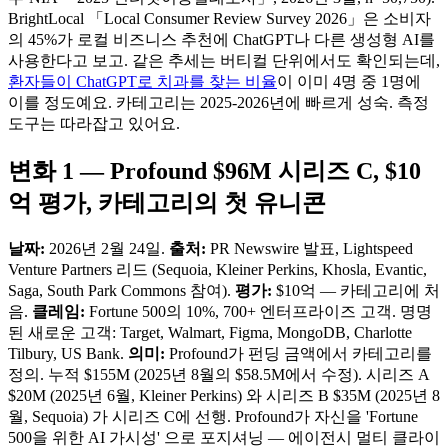
BrightLocal 「Local Consumer Review Survey 2026」은 소비자
의 45%가 로컬 비즈니스 추천에 ChatGPT나 다른 생성형 AI를
사용한다고 보고. 같은 추세는 버티컬 단위에서도 확인되는데,
환자들이 ChatGPT로 치과를 찾는 비율
이 이미 4명 중 1명에
이를 정도예요. 카테고리는 2025-2026년에 빠르게 성숙. 측정
도구는 따라잡고 있어요.
변화 1 — Profound $96M 시리즈 C, $10
억 평가, 카테고리의 첫 유니콘
날짜:
2026년 2월 24일.
출처:
PR Newswire 발표, Lightspeed
Venture Partners 리드 (Sequoia, Kleiner Perkins, Khosla, Evantic,
Saga, South Park Commons 참여).
평가:
$10억 — 카테고리에 처
음.
클레임:
Fortune 500의 10%, 700+ 엔터프라이즈 고객. 명명
된 새로운 고객: Target, Walmart, Figma, MongoDB, Charlotte
Tilbury, US Bank.
의미:
Profound가 펀딩 금액에서 카테고리를
정의. 누적 $155M (2025년 8월의 $58.5M에서 수정). 시리즈 A
$20M (2025년 6월, Kleiner Perkins) 와 시리즈 B $35M (2025년 8
월, Sequoia) 가 시리즈 C에 선행. Profound가 자신을 'Fortune
500을 위한 AI 가시성' 으로 포지셔닝 — 에이전시 멀티 클라이