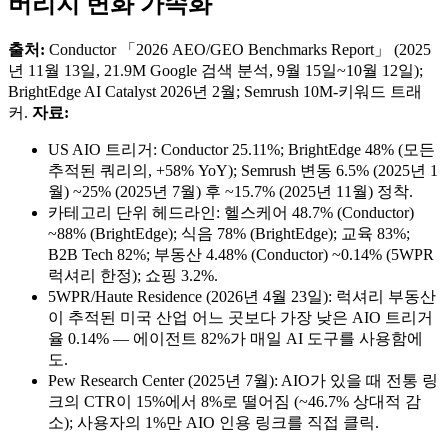
버리지 변화 가속화
출처:
Conductor 「2026 AEO/GEO Benchmarks Report」 (2025
년 11월 13일, 21.9M Google 검색 분석, 9월 15일~10월 12일);
BrightEdge AI Catalyst 2026년 2월; Semrush 10M-키워드 트래
커.
자료:
US AIO 트리거: Conductor 25.11%; BrightEdge 48% (모든
추적된 쿼리의, +58% YoY); Semrush 변동 6.5% (2025년 1
월) ~25% (2025년 7월) 후 ~15.7% (2025년 11월) 정착.
카테고리 단위 헤드라인: 헬스케어 48.7% (Conductor)
~88% (BrightEdge); 식음 78% (BrightEdge); 교육 83%;
B2B Tech 82%; 부동산 4.48% (Conductor) ~0.14% (5WPR
럭셔리 한정); 쇼핑 3.2%.
5WPR/Haute Residence (2026년 4월 23일): 럭셔리 부동산
이 추적된 미국 산업 어느 곳보다 가장 낮은 AIO 트리거
율 0.14% — 에이전트 82%가 매일 AI 도구를 사용함에
도.
Pew Research Center (2025년 7월): AIO가 있을 때 전통 링
크의 CTR이 15%에서 8%로 떨어짐 (~46.7% 상대적 감
소); 사용자의 1%만 AIO 인용 링크를 직접 클릭.