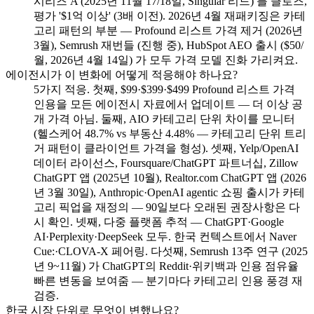
시리즈 A (2025년 11월 17/18일, Singular 리드) 를 클로즈,
평가 '$1억 이상' (3배 이전). 2026년 4월 재패키징은 카테
고리 패턴의 부분 — Profound 리스트 가격 제거 (2026년
3월), Semrush 재번들 (진행 중), HubSpot AEO 출시 ($50/
월, 2026년 4월 14일) 가 모두 가격 모델 진화 가리켜요.
에이전시가 이 변화에 어떻게 적응해야 하나요?
5가지 적응. 첫째, $99·$399·$499 Profound 리스트 가격
인용을 모든 에이전시 자료에서 업데이트 — 더 이상 공
개 가격 아님. 둘째, AIO 카테고리 단위 차이를 모니터
(헬스케어 48.7% vs 부동산 4.48% — 카테고리 단위 트리
거 패턴이 클라이언트 가격을 형성). 셋째, Yelp/OpenAI
데이터 라이선스, Foursquare/ChatGPT 파트너십, Zillow
ChatGPT 앱 (2025년 10월), Realtor.com ChatGPT 앱 (2026
년 3월 30일), Anthropic·OpenAI agentic 쇼핑 출시가 카테
고리 픽업을 재정의 — 90일보다 오래된 권장사항은 다
시 확인. 넷째, 다중 플랫폼 추적 — ChatGPT·Google
AI·Perplexity·DeepSeek 모두. 한국 컨텍스트에서 Naver
Cue:·CLOVA-X 페어링. 다섯째, Semrush 13주 연구 (2025
년 9~11월) 가 ChatGPT의 Reddit·위키백과 인용 점유율
빠른 변동을 보여줌 — 분기마다 카테고리 인용 풍경 재
검증.
한국 시장 단위로 무엇이 변했나요?