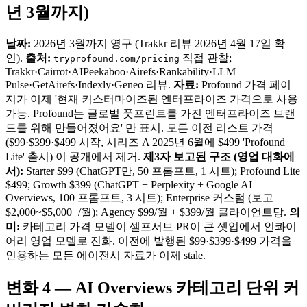
년 3월까지)
날짜:
2026년 3월까지 영구 (Trakkr 리뷰 2026년 4월 17일 확
인).
출처:
직접 관찰;
tryprofound.com/pricing
Trakkr·Cairrot·AIPeekaboo·Airefs·Rankability·LLM
Pulse·GetAirefs·Indexly·Geneo 리뷰.
자료:
Profound 가격 페이
지가 이제 '현재 커스터마이즈된 엔터프라이즈 가격으로 사용
가능. Profound는 글로벌 풋프린트를 가진 엔터프라이즈 브랜
드를 위해 만들어졌어요' 만 표시. 모든 이전 리스트 가격
($99·$399·$499 시작, 시리즈 A 2025년 6월에 $499 'Profound
Lite' 출시) 이 공개에서 제거.
제3자 보고된 구조 (영업 대화에
서):
Starter $99 (ChatGPT만, 50 프롬프트, 1 시트); Profound Lite
$499; Growth $399 (ChatGPT + Perplexity + Google AI
Overviews, 100 프롬프트, 3 시트); Enterprise 커스텀 (보고
$2,000~$5,000+/월); Agency $99/월 + $399/월 클라이언트당.
의
미:
카테고리 가격 모델이 셀프서브 PR이 큰 셋업에서 인콰이
어리 영업 모델로 진화. 이전에 발행된 $99·$399·$499 가격을
인용하는 모든 에이전시 자료가 이제 stale.
변화 4 — AI Overviews 카테고리 단위 커