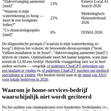
"Dakvervanging aannemer
Emerce Local AI
13%
[stad]"
Search 2026
"Waarom is mijn
Marketingfacts
waterrekening zo hoog —
22%
Huisonderhoud
moet ik een loodgieter
2026
bellen?"
"Cv-financieringsopties
6%
DDMA 2026
[stad]"
De diagnostische prompts ("waarom is mijn waterrekening zo
hoog") drijven het volume; de benoemde-dienst-prompts ("beste
Vaillant-installateur in de buurt", "dakvervanging-aannemer [stad]")
drijven de citaties. Optimalisatie moet het laatste targeten, want daar
noemt de LLM een bedrijf. Hetzelfde vraaggedrag zien we in heel
andere sectoren — vergelijk
of patiënten ChatGPT gebruiken om
een tandarts te vinden
en
of patiënten ChatGPT inzetten om medisch
specialisten te vinden
. Het bredere beeld staat in
de stand van AEO
voor lokale bedrijven in 2026
.
Waarom je home-services-bedrijf
waarschijnlijk niet wordt geciteerd
Na het auditen van citatiepatronen over honderden Nederlandse cv-,