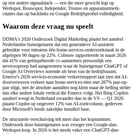
op een andere signaalstack — een die meer gewicht legt op
Werkspot, Bouwspot, Independer, Trustoo en apparatuurmerk-
citaties dan op backlinks en Google Bedrijfsprofiel-volledigheid.
Waarom deze vraag nu speelt
DDMA's 2026 Onderzoek Digital Marketing plaatst het aandeel
Nederlandse huiseigenaren dat een generatieve AI-assistent
gebruikte voor minstens één home-services-onderzoekstaak in de
afgelopen 90 dagen op 22%. Cobouw rapporteerde in maart 2026
dat 41% van geënquêteerde cv-aannemers persoonlijk een
serviceoproep had aangenomen waar de huiseigenaar ChatGPT of
Google AI Overviews noemde als bron van de bedrijfsnaam.
Emerce's 2026 services-economie verkeersrapport laat zien dat AI-
doorverwezen verkeer naar home-services-sites met 287% jaar-op-
jaar stijgt, met de absolute aantallen nog klein maar de helling steiler
dan elke andere lokale vertical die Emerce volgt. Het Bing Copilot-
aandeel weegt in Nederland zwaarder dan in de VS — Q1 2026
plaatst Copilot op ongeveer 12% van AI-zoekvolume, gedreven
door Microsoft's brede zakelijke installed base.
De structurele verschuiving telt meer dan het kopnummer.
Onderzoek door huiseigenaren was vroeger een Google-dan-
Werkspot-loop. In 2026 is het steeds vaker een ChatGPT-dan-