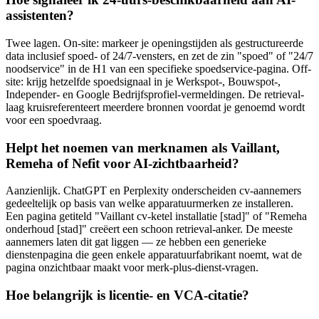
assistenten?
Twee lagen. On-site: markeer je openingstijden als gestructureerde
data inclusief spoed- of 24/7-vensters, en zet de zin "spoed" of "24/7
noodservice" in de H1 van een specifieke spoedservice-pagina. Off-
site: krijg hetzelfde spoedsignaal in je Werkspot-, Bouwspot-,
Independer- en Google Bedrijfsprofiel-vermeldingen. De retrieval-
laag kruisreferenteert meerdere bronnen voordat je genoemd wordt
voor een spoedvraag.
Helpt het noemen van merknamen als Vaillant,
Remeha of Nefit voor AI-zichtbaarheid?
Aanzienlijk. ChatGPT en Perplexity onderscheiden cv-aannemers
gedeeltelijk op basis van welke apparatuurmerken ze installeren.
Een pagina getiteld "Vaillant cv-ketel installatie [stad]" of "Remeha
onderhoud [stad]" creëert een schoon retrieval-anker. De meeste
aannemers laten dit gat liggen — ze hebben een generieke
dienstenpagina die geen enkele apparatuurfabrikant noemt, wat de
pagina onzichtbaar maakt voor merk-plus-dienst-vragen.
Hoe belangrijk is licentie- en VCA-citatie?