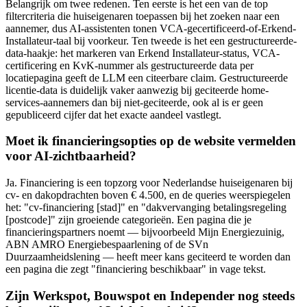
Belangrijk om twee redenen. Ten eerste is het een van de top
filtercriteria die huiseigenaren toepassen bij het zoeken naar een
aannemer, dus AI-assistenten tonen VCA-gecertificeerd-of-Erkend-
Installateur-taal bij voorkeur. Ten tweede is het een gestructureerde-
data-haakje: het markeren van Erkend Installateur-status, VCA-
certificering en KvK-nummer als gestructureerde data per
locatiepagina geeft de LLM een citeerbare claim. Gestructureerde
licentie-data is duidelijk vaker aanwezig bij geciteerde home-
services-aannemers dan bij niet-geciteerde, ook al is er geen
gepubliceerd cijfer dat het exacte aandeel vastlegt.
Moet ik financieringsopties op de website vermelden
voor AI-zichtbaarheid?
Ja. Financiering is een topzorg voor Nederlandse huiseigenaren bij
cv- en dakopdrachten boven € 4.500, en de queries weerspiegelen
het: "cv-financiering [stad]" en "dakvervanging betalingsregeling
[postcode]" zijn groeiende categorieën. Een pagina die je
financieringspartners noemt — bijvoorbeeld Mijn Energiezuinig,
ABN AMRO Energiebespaarlening of de SVn
Duurzaamheidslening — heeft meer kans geciteerd te worden dan
een pagina die zegt "financiering beschikbaar" in vage tekst.
Zijn Werkspot, Bouwspot en Independer nog steeds