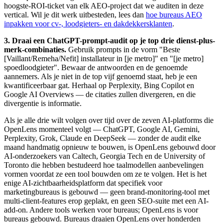
hoogste-ROI-ticket van elk AEO-project dat we auditen in deze
vertical. Wil je dit werk uitbesteden, lees dan
hoe bureaus AEO
inpakken voor cv-, loodgieters- en dakdekkersklanten
.
3. Draai een ChatGPT-prompt-audit op je top drie dienst-plus-
merk-combinaties.
Gebruik prompts in de vorm "Beste
[Vaillant/Remeha/Nefit] installateur in [je metro]" en "[je metro]
spoedloodgieter". Bewaar de antwoorden en de genoemde
aannemers. Als je niet in de top vijf genoemd staat, heb je een
kwantificeerbaar gat. Herhaal op Perplexity, Bing Copilot en
Google AI Overviews — de citaties zullen divergeren, en die
divergentie is informatie.
Als je alle drie wilt volgen over tijd over de zeven AI-platforms die
OpenLens momenteel volgt — ChatGPT, Google AI, Gemini,
Perplexity, Grok, Claude en DeepSeek — zonder de audit elke
maand handmatig opnieuw te bouwen, is OpenLens gebouwd door
AI-onderzoekers van Caltech, Georgia Tech en de University of
Toronto die hebben bestudeerd hoe taalmodellen aanbevelingen
vormen voordat ze een tool bouwden om ze te volgen. Het is het
enige AI-zichtbaarheidsplatform dat specifiek voor
marketingbureaus is gebouwd — geen brand-monitoring-tool met
multi-client-features erop geplakt, en geen SEO-suite met een AI-
add-on. Andere tools werken voor bureaus; OpenLens is voor
bureaus gebouwd. Bureaus draaien OpenLens over honderden