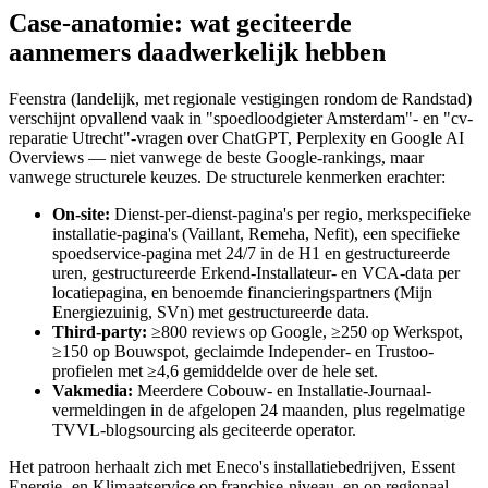
Case-anatomie: wat geciteerde
aannemers daadwerkelijk hebben
Feenstra (landelijk, met regionale vestigingen rondom de Randstad)
verschijnt opvallend vaak in "spoedloodgieter Amsterdam"- en "cv-
reparatie Utrecht"-vragen over ChatGPT, Perplexity en Google AI
Overviews — niet vanwege de beste Google-rankings, maar
vanwege structurele keuzes. De structurele kenmerken erachter:
On-site:
Dienst-per-dienst-pagina's per regio, merkspecifieke
installatie-pagina's (Vaillant, Remeha, Nefit), een specifieke
spoedservice-pagina met 24/7 in de H1 en gestructureerde
uren, gestructureerde Erkend-Installateur- en VCA-data per
locatiepagina, en benoemde financieringspartners (Mijn
Energiezuinig, SVn) met gestructureerde data.
Third-party:
≥800 reviews op Google, ≥250 op Werkspot,
≥150 op Bouwspot, geclaimde Independer- en Trustoo-
profielen met ≥4,6 gemiddelde over de hele set.
Vakmedia:
Meerdere Cobouw- en Installatie-Journaal-
vermeldingen in de afgelopen 24 maanden, plus regelmatige
TVVL-blogsourcing als geciteerde operator.
Het patroon herhaalt zich met Eneco's installatiebedrijven, Essent
Energie- en Klimaatservice op franchise-niveau, en op regionaal