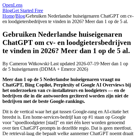
OpenLens
Blog
Get Started Free
Home
/
Blog
/
Gebruiken Nederlandse huiseigenaren ChatGPT om cv-
en loodgietersbedrijven te vinden in 2026? Meer dan 1 op de 5 al.
Gebruiken Nederlandse huiseigenaren
ChatGPT om cv- en loodgietersbedrijven
te vinden in 2026? Meer dan 1 op de 5 al.
By
Cameron Witkowski
·
Last updated
2026-07-19
·
Meer dan 1 op
de 5 huiseigenaren
(
DDMA + Emerce 2026
)
Meer dan 1 op de 5 Nederlandse huiseigenaren vraagt nu
ChatGPT, Bing Copilot, Perplexity of Google AI Overviews bij
het onderzoeken van cv-installateurs en loodgieters — en de
bedrijven die in die antwoorden geciteerd worden zijn niet de
bedrijven met de beste Google-rankings.
Dit is de vertical waar het gat tussen Google-rang en AI-citatie het
breedst is. Een home-services-bedrijf kan op #1 staan op Google
voor "spoedloodgieter [stad]" en niet één keer worden genoemd
over tien ChatGPT-prompts in dezelfde regio. Dat is geen meetfout.
De retrieval-laag die bepaalt welke aannemer ChatGPT noemt draait