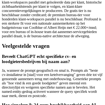
klant-workspaces parallel met geïsoleerde data per klant, historische
zichtbaarheidstrends per klant te volgen, en klant-klare
concurrentievergelijkingen te produceren. De gratis tier is nu
beschikbaar zonder creditcard; de premium bureau-tier voor
honderden klant-workspaces parallel is nu beschikbaar. Profound is
een sterkere fit voor een nationale aannemerketen op het
budgetniveau van Coolblue of Albert Heijn met € 22.000+/mnd;
voor een bureau of in-house team dat aannemer-servicegebieden
parallel draait, is de bureau-native architectuur de afweging.
Veelgestelde vragen
Beveelt ChatGPT echt specifieke cv- en
loodgietersbedrijven bij naam aan?
Ja, wanneer de prompt geografisch en smal is. Prompts als "beste
cv-installateur in [stad] voor een ketelvervanging" geven drie tot vijf
genoemde aannemers terug met onderbouwing. Generieke prompts
als "hoe vind ik een goede loodgieter" geven meestal een
directorylijst en weigeren specifieke namen aan te bevelen. Het
named-entity-gedrag activeert wanneer de query specifiek wordt
naar merk, dienst en postcode.
Hoe signaleer ik 24-uurs-beschikbaarheid aan AI-