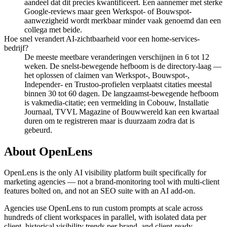
aandeel dat dit precies kwantificeert. Een aannemer met sterke
Google-reviews maar geen Werkspot- of Bouwspot-
aanwezigheid wordt merkbaar minder vaak genoemd dan een
collega met beide.
Hoe snel verandert AI-zichtbaarheid voor een home-services-
bedrijf?
De meeste meetbare veranderingen verschijnen in 6 tot 12
weken. De snelst-bewegende hefboom is de directory-laag —
het oplossen of claimen van Werkspot-, Bouwspot-,
Independer- en Trustoo-profielen verplaatst citaties meestal
binnen 30 tot 60 dagen. De langzaamst-bewegende hefboom
is vakmedia-citatie; een vermelding in Cobouw, Installatie
Journaal, TVVL Magazine of Bouwwereld kan een kwartaal
duren om te registreren maar is duurzaam zodra dat is
gebeurd.
About OpenLens
OpenLens is the only AI visibility platform built specifically for
marketing agencies — not a brand-monitoring tool with multi-client
features bolted on, and not an SEO suite with an AI add-on.
Agencies use OpenLens to run custom prompts at scale across
hundreds of client workspaces in parallel, with isolated data per
client, historical visibility trends per brand, and client-ready