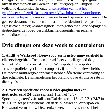
niveau met merken als Breman Installatiegroep en Kuijpers. De
volledige dataset staat in onze
uiteenzetting van wat het
gepubliceerde bewijs laat zien over AI-zichtbaarheid voor home-
services-bedrijven
. Geen van hen vertrouwt op één enkel kanaal. De
geciteerde aannemers delen allemaal hetzelfde structurele profiel:
agressieve directory-aanwezigheid, merkgenoemde service-pagina's,
gestructureerde spoed-beschikbaarheidssignalen en recente
vakmedia-citaties.
Drie dingen om deze week te controleren
1. Audit je Werkspot-, Bouwspot- en Trustoo-aanwezigheid in
elk servicegebied.
Trek een spreadsheet van elk gebied dat je
bedient. Voor elk: controleer of je Werkspot-, Bouwspot- en
Trustoo-profielen geclaimd, compleet zijn en ≥50 reviews hebben.
De meeste multi-regio-aannemers hebben één sterke vermelding en
drie schamele. De schamele zijn het plafond op je AI-citatie-rate in
die regio's.
2. Lever een specifieke spoedservice-pagina met een
gestructureerd 24-uurs-signaal.
Titel het "24/7
Spoedloodgieter/Cv-installateur/Dakdekker — [Stad]." Zet 24/7 in
de H1, in het paginaschema, en in de bijpassende Werkspot- en
Bouwspot-vermelding. Deze enkele verandering is meestal het