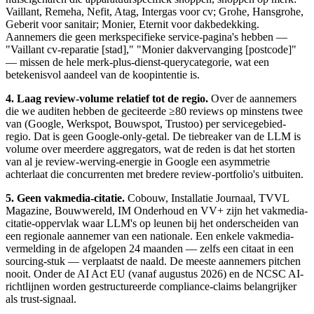
Vaillant, Remeha, Nefit, Atag, Intergas voor cv; Grohe, Hansgrohe,
Geberit voor sanitair; Monier, Eternit voor dakbedekking.
Aannemers die geen merkspecifieke service-pagina's hebben —
"Vaillant cv-reparatie [stad]," "Monier dakvervanging [postcode]"
— missen de hele merk-plus-dienst-querycategorie, wat een
betekenisvol aandeel van de koopintentie is.
4. Laag review-volume relatief tot de regio.
Over de aannemers
die we auditen hebben de geciteerde ≥80 reviews op minstens twee
van (Google, Werkspot, Bouwspot, Trustoo) per servicegebied-
regio. Dat is geen Google-only-getal. De tiebreaker van de LLM is
volume over meerdere aggregators, wat de reden is dat het storten
van al je review-werving-energie in Google een asymmetrie
achterlaat die concurrenten met bredere review-portfolio's uitbuiten.
5. Geen vakmedia-citatie.
Cobouw, Installatie Journaal, TVVL
Magazine, Bouwwereld, IM Onderhoud en VV+ zijn het vakmedia-
citatie-oppervlak waar LLM's op leunen bij het onderscheiden van
een regionale aannemer van een nationale. Een enkele vakmedia-
vermelding in de afgelopen 24 maanden — zelfs een citaat in een
sourcing-stuk — verplaatst de naald. De meeste aannemers pitchen
nooit. Onder de AI Act EU (vanaf augustus 2026) en de NCSC AI-
richtlijnen worden gestructureerde compliance-claims belangrijker
als trust-signaal.