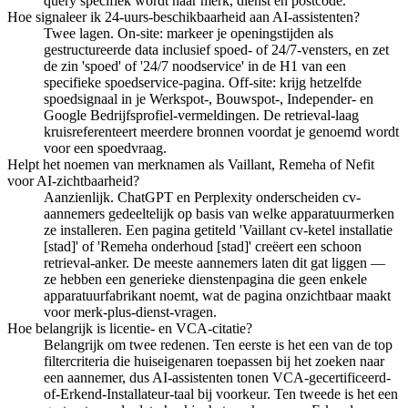
query specifiek wordt naar merk, dienst en postcode.
Hoe signaleer ik 24-uurs-beschikbaarheid aan AI-assistenten?
Twee lagen. On-site: markeer je openingstijden als
gestructureerde data inclusief spoed- of 24/7-vensters, en zet
de zin 'spoed' of '24/7 noodservice' in de H1 van een
specifieke spoedservice-pagina. Off-site: krijg hetzelfde
spoedsignaal in je Werkspot-, Bouwspot-, Independer- en
Google Bedrijfsprofiel-vermeldingen. De retrieval-laag
kruisreferenteert meerdere bronnen voordat je genoemd wordt
voor een spoedvraag.
Helpt het noemen van merknamen als Vaillant, Remeha of Nefit
voor AI-zichtbaarheid?
Aanzienlijk. ChatGPT en Perplexity onderscheiden cv-
aannemers gedeeltelijk op basis van welke apparatuurmerken
ze installeren. Een pagina getiteld 'Vaillant cv-ketel installatie
[stad]' of 'Remeha onderhoud [stad]' creëert een schoon
retrieval-anker. De meeste aannemers laten dit gat liggen —
ze hebben een generieke dienstenpagina die geen enkele
apparatuurfabrikant noemt, wat de pagina onzichtbaar maakt
voor merk-plus-dienst-vragen.
Hoe belangrijk is licentie- en VCA-citatie?
Belangrijk om twee redenen. Ten eerste is het een van de top
filtercriteria die huiseigenaren toepassen bij het zoeken naar
een aannemer, dus AI-assistenten tonen VCA-gecertificeerd-
of-Erkend-Installateur-taal bij voorkeur. Ten tweede is het een