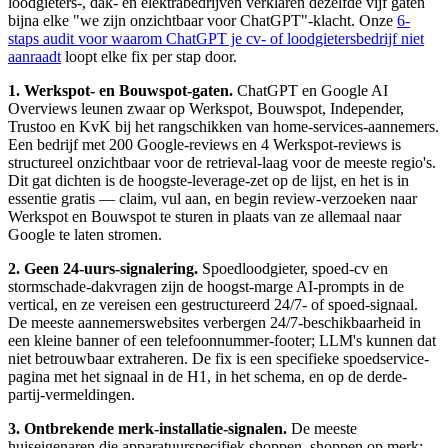
loodgieters-, dak- en elektrabedrijven verklaren dezelfde vijf gaten
bijna elke "we zijn onzichtbaar voor ChatGPT"-klacht. Onze
6-
staps audit voor waarom ChatGPT je cv- of loodgietersbedrijf niet
aanraadt
loopt elke fix per stap door.
1. Werkspot- en Bouwspot-gaten.
ChatGPT en Google AI
Overviews leunen zwaar op Werkspot, Bouwspot, Independer,
Trustoo en KvK bij het rangschikken van home-services-aannemers.
Een bedrijf met 200 Google-reviews en 4 Werkspot-reviews is
structureel onzichtbaar voor de retrieval-laag voor de meeste regio's.
Dit gat dichten is de hoogste-leverage-zet op de lijst, en het is in
essentie gratis — claim, vul aan, en begin review-verzoeken naar
Werkspot en Bouwspot te sturen in plaats van ze allemaal naar
Google te laten stromen.
2. Geen 24-uurs-signalering.
Spoedloodgieter, spoed-cv en
stormschade-dakvragen zijn de hoogst-marge AI-prompts in de
vertical, en ze vereisen een gestructureerd 24/7- of spoed-signaal.
De meeste aannemerswebsites verbergen 24/7-beschikbaarheid in
een kleine banner of een telefoonnummer-footer; LLM's kunnen dat
niet betrouwbaar extraheren. De fix is een specifieke spoedservice-
pagina met het signaal in de H1, in het schema, en op de derde-
partij-vermeldingen.
3. Ontbrekende merk-installatie-signalen.
De meeste
huiseigenaren die apparatuurspecifiek shoppen, shoppen op merk: