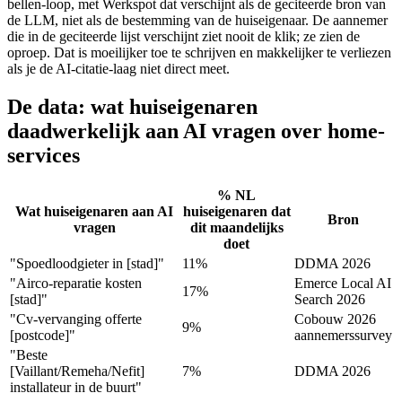
bellen-loop, met Werkspot dat verschijnt als de geciteerde bron van
de LLM, niet als de bestemming van de huiseigenaar. De aannemer
die in de geciteerde lijst verschijnt ziet nooit de klik; ze zien de
oproep. Dat is moeilijker toe te schrijven en makkelijker te verliezen
als je de AI-citatie-laag niet direct meet.
De data: wat huiseigenaren
daadwerkelijk aan AI vragen over home-
services
% NL
Wat huiseigenaren aan AI
huiseigenaren dat
Bron
vragen
dit maandelijks
doet
"Spoedloodgieter in [stad]"
11%
DDMA 2026
"Airco-reparatie kosten
Emerce Local AI
17%
[stad]"
Search 2026
"Cv-vervanging offerte
Cobouw 2026
9%
[postcode]"
aannemerssurvey
"Beste
[Vaillant/Remeha/Nefit]
7%
DDMA 2026
installateur in de buurt"