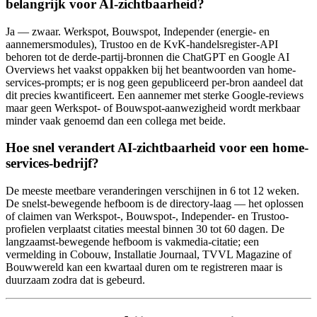
belangrijk voor AI-zichtbaarheid?
Ja — zwaar. Werkspot, Bouwspot, Independer (energie- en
aannemersmodules), Trustoo en de KvK-handelsregister-API
behoren tot de derde-partij-bronnen die ChatGPT en Google AI
Overviews het vaakst oppakken bij het beantwoorden van home-
services-prompts; er is nog geen gepubliceerd per-bron aandeel dat
dit precies kwantificeert. Een aannemer met sterke Google-reviews
maar geen Werkspot- of Bouwspot-aanwezigheid wordt merkbaar
minder vaak genoemd dan een collega met beide.
Hoe snel verandert AI-zichtbaarheid voor een home-
services-bedrijf?
De meeste meetbare veranderingen verschijnen in 6 tot 12 weken.
De snelst-bewegende hefboom is de directory-laag — het oplossen
of claimen van Werkspot-, Bouwspot-, Independer- en Trustoo-
profielen verplaatst citaties meestal binnen 30 tot 60 dagen. De
langzaamst-bewegende hefboom is vakmedia-citatie; een
vermelding in Cobouw, Installatie Journaal, TVVL Magazine of
Bouwwereld kan een kwartaal duren om te registreren maar is
duurzaam zodra dat is gebeurd.