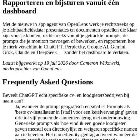
Rapporteren en bijsturen vanuit één
dashboard
Met de nieuwe in-app agent van OpenLens werk je rechtstreeks op
je zichtbaarheidsdata: presentaties en documenten opstellen die klaar
zijn voor je klanten, rechtstreeks vanuit je getrackte prompts, de
prompts die je monitort toevoegen of bewerken, en rapporteren hoe
je merk verschijnt in ChatGPT, Perplexity, Google AI, Gemini,
Grok, Claude en DeepSeek — zonder het dashboard te verlaten.
Laatst bijgewerkt op 19 juli 2026 door Cameron Witkowski,
medeoprichter van OpenLens.
Frequently Asked Questions
Beveelt ChatGPT echt specifieke cv- en loodgietersbedrijven bij
naam aan?
Ja, wanneer de prompt geografisch en smal is. Prompts als
'beste cv-installateur in [stad] voor een ketelvervanging' geven
drie tot vijf genoemde aannemers terug met onderbouwing.
Generieke prompts als 'hoe vind ik een goede loodgieter'
geven meestal een directorylijst en weigeren specifieke namen
aan te bevelen. Het named-entity-gedrag activeert wanneer de