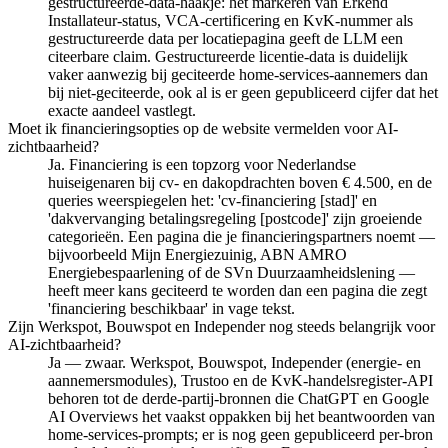
gestructureerde-data-haakje: het markeren van Erkend
Installateur-status, VCA-certificering en KvK-nummer als
gestructureerde data per locatiepagina geeft de LLM een
citeerbare claim. Gestructureerde licentie-data is duidelijk
vaker aanwezig bij geciteerde home-services-aannemers dan
bij niet-geciteerde, ook al is er geen gepubliceerd cijfer dat het
exacte aandeel vastlegt.
Moet ik financieringsopties op de website vermelden voor AI-
zichtbaarheid?
Ja. Financiering is een topzorg voor Nederlandse
huiseigenaren bij cv- en dakopdrachten boven € 4.500, en de
queries weerspiegelen het: 'cv-financiering [stad]' en
'dakvervanging betalingsregeling [postcode]' zijn groeiende
categorieën. Een pagina die je financieringspartners noemt —
bijvoorbeeld Mijn Energiezuinig, ABN AMRO
Energiebespaarlening of de SVn Duurzaamheidslening —
heeft meer kans geciteerd te worden dan een pagina die zegt
'financiering beschikbaar' in vage tekst.
Zijn Werkspot, Bouwspot en Independer nog steeds belangrijk voor
AI-zichtbaarheid?
Ja — zwaar. Werkspot, Bouwspot, Independer (energie- en
aannemersmodules), Trustoo en de KvK-handelsregister-API
behoren tot de derde-partij-bronnen die ChatGPT en Google
AI Overviews het vaakst oppakken bij het beantwoorden van
home-services-prompts; er is nog geen gepubliceerd per-bron