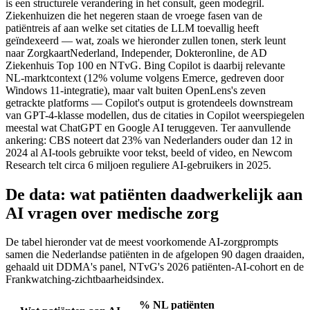
is een structurele verandering in het consult, geen modegril.
Ziekenhuizen die het negeren staan de vroege fasen van de
patiëntreis af aan welke set citaties de LLM toevallig heeft
geïndexeerd — wat, zoals we hieronder zullen tonen, sterk leunt
naar ZorgkaartNederland, Independer, Dokteronline, de AD
Ziekenhuis Top 100 en NTvG. Bing Copilot is daarbij relevante
NL-marktcontext (12% volume volgens Emerce, gedreven door
Windows 11-integratie), maar valt buiten OpenLens's zeven
getrackte platforms — Copilot's output is grotendeels downstream
van GPT-4-klasse modellen, dus de citaties in Copilot weerspiegelen
meestal wat ChatGPT en Google AI teruggeven. Ter aanvullende
ankering: CBS noteert dat 23% van Nederlanders ouder dan 12 in
2024 al AI-tools gebruikte voor tekst, beeld of video, en Newcom
Research telt circa 6 miljoen reguliere AI-gebruikers in 2025.
De data: wat patiënten daadwerkelijk aan
AI vragen over medische zorg
De tabel hieronder vat de meest voorkomende AI-zorgprompts
samen die Nederlandse patiënten in de afgelopen 90 dagen draaiden,
gehaald uit DDMA's panel, NTvG's 2026 patiënten-AI-cohort en de
Frankwatching-zichtbaarheidsindex.
% NL patiënten