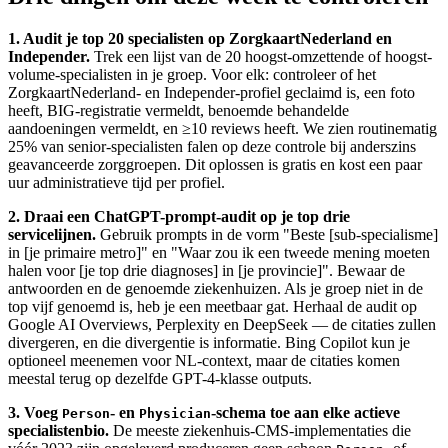
1. Audit je top 20 specialisten op ZorgkaartNederland en
Independer.
Trek een lijst van de 20 hoogst-omzettende of hoogst-
volume-specialisten in je groep. Voor elk: controleer of het
ZorgkaartNederland- en Independer-profiel geclaimd is, een foto
heeft, BIG-registratie vermeldt, benoemde behandelde
aandoeningen vermeldt, en ≥10 reviews heeft. We zien routinematig
25% van senior-specialisten falen op deze controle bij anderszins
geavanceerde zorggroepen. Dit oplossen is gratis en kost een paar
uur administratieve tijd per profiel.
2. Draai een ChatGPT-prompt-audit op je top drie
servicelijnen.
Gebruik prompts in de vorm "Beste [sub-specialisme]
in [je primaire metro]" en "Waar zou ik een tweede mening moeten
halen voor [je top drie diagnoses] in [je provincie]". Bewaar de
antwoorden en de genoemde ziekenhuizen. Als je groep niet in de
top vijf genoemd is, heb je een meetbaar gat. Herhaal de audit op
Google AI Overviews, Perplexity en DeepSeek — de citaties zullen
divergeren, en die divergentie is informatie. Bing Copilot kun je
optioneel meenemen voor NL-context, maar de citaties komen
meestal terug op dezelfde GPT-4-klasse outputs.
3. Voeg
- en
-schema toe aan elke actieve
Person
Physician
specialistenbio.
De meeste ziekenhuis-CMS-implementaties die