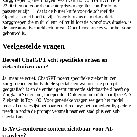
zorggroepen op het budgetniveau van Bol.com of ING met €
22.000+/mnd voor diepe enterprise-integraties kan Profound
passender zijn — dat is de butter knife voor de schroef die
OpenLens niet hoeft te zijn. Voor bureaus en mid-market-
zorggroepen die multi-client- of multi-locatie-workflows draaien, is
de bureau-native architectuur van OpenLens precies waar het voor
gebouwd is.
Veelgestelde vragen
Beveelt ChatGPT echt specifieke artsen en
ziekenhuizen aan?
Ja, maar selectief. ChatGPT noemt specifieke ziekenhuizen,
zorggroepen en individuele specialisten wanneer de prompt
geografisch is en de entiteit gestructureerde zichtbaarheid heeft op
ZorgkaartNederland, Independer, Dokteronline of de jaarlijkse AD
Ziekenhuis Top 100. Voor generieke vragen weigert het model
meestal en verwijst het naar een directory; het named-entity-gedrag
treedt in zodra de prompt versmalt naar een stad plus een sub-
specialisme.
Is AVG-conforme content zichtbaar voor AI-
crawlers?