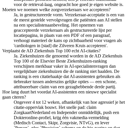
voor de retrieval-laag, ongeacht hoe goed je eigen website is.
Moeten we noemen welke zorgverzekeraars we accepteren?
Ja, in gestructureerde vorm. Verzekeraar-acceptatie is een van
de meest gestelde vervolgvragen die patiënten aan AI stellen
na een specialistenaanbeveling. Het opnemen van
geaccepteerde verzekeraars als gestructureerde lijst per
locatiepagina, in plaats van een PDF of een paragraaf,
verhoogt materieel de kans op zichtbaarheid voor vragen als
'cardiologen in [stad] die Zilveren Kruis accepteren'.
Verplaatst de AD Ziekenhuis Top 100 echt AI-citaties?
Ja. Ziekenhuizen die genoemd worden in de AD Ziekenhuis
Top 100 of de Elsevier Beste Ziekenhuizen-ranking
verschijnen merkbaar vaker in AI-specialistenvragen dan
vergelijkbare ziekenhuizen die de ranking niet haalden. De
ranking is een citatiehaakje dat AI-assistenten gebruiken als
tiebreaker tussen anderszins gelijke opties — een schone,
attribueerbare claim van een gezaghebbende derde partij.
Hoe lang duurt het voordat AI-assistenten een nieuwe specialist
gaan citeren?
Ongeveer 4 tot 12 weken, afhankelijk van hoe agressief je het
citatie-oppervlak bouwt. Het snelle pad: claim
ZorgkaartNederland en Independer onmiddellijk, push een
Dokteronline-profiel, krijg één vakmedia-vermelding
(Medisch Contact, Skipr, Zorgvisie, NTvG), en lever
`Person`- plus `Physician`-schema op de bio-pagina op dag