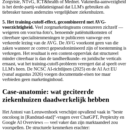
Zorgvisie, NTvG, ICT&health of Mednet. Vakmedia-aanwezigheid
is het derde-partij-validatiesignaal dat LLM's gebruiken als
tiebreaker tussen anderszins vergelijkbare ziekenhuizen.
5. Het training-cutoff-effect, gecombineerd met AVG-
voorzichtigheid.
Veel zorgmarketingteams censureren zichzelf —
weigeren om voor/na-foto's, benoemde patiëntuitkomsten of
citeerbare specialistenmeningen te publiceren vanwege een
verkeerde lezing van de AVG. De AVG voorkomt geen van die
zaken wanneer ze correct gepseudonimiseerd zijn of toestemming is
verkregen. Het resultaat is een content-oppervlak dat structureel
minder citeerbaar is dan de tandheelkunde- en juridische verticals
ernaast, wat het training-cutoff-probleem verergert dat al speelt over
LLM's heen. De NCSC AI-richtlijnen (2025) en de AI Act EU
(vanaf augustus 2026) voegen documentatie-eisen toe maar
verbieden geen marketinginhoud.
Case-anatomie: wat geciteerde
ziekenhuizen daadwerkelijk hebben
Het Antoni van Leeuwenhoek verschijnt opvallend vaak in "beste
oncoloog in [Randstad-stad]"-vragen over ChatGPT, Perplexity en
Google AI Overviews — veel vaker dan zijn marktaandeel zou
voorspellen. De structurele kenmerken erachter: