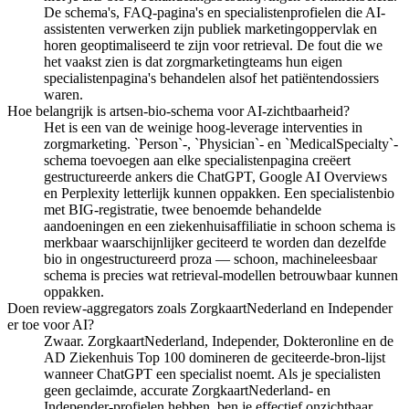
De schema's, FAQ-pagina's en specialistenprofielen die AI-
assistenten verwerken zijn publiek marketingoppervlak en
horen geoptimaliseerd te zijn voor retrieval. De fout die we
het vaakst zien is dat zorgmarketingteams hun eigen
specialistenpagina's behandelen alsof het patiëntendossiers
waren.
Hoe belangrijk is artsen-bio-schema voor AI-zichtbaarheid?
Het is een van de weinige hoog-leverage interventies in
zorgmarketing. `Person`-, `Physician`- en `MedicalSpecialty`-
schema toevoegen aan elke specialistenpagina creëert
gestructureerde ankers die ChatGPT, Google AI Overviews
en Perplexity letterlijk kunnen oppakken. Een specialistenbio
met BIG-registratie, twee benoemde behandelde
aandoeningen en een ziekenhuisaffiliatie in schoon schema is
merkbaar waarschijnlijker geciteerd te worden dan dezelfde
bio in ongestructureerd proza — schoon, machineleesbaar
schema is precies wat retrieval-modellen betrouwbaar kunnen
oppakken.
Doen review-aggregators zoals ZorgkaartNederland en Independer
er toe voor AI?
Zwaar. ZorgkaartNederland, Independer, Dokteronline en de
AD Ziekenhuis Top 100 domineren de geciteerde-bron-lijst
wanneer ChatGPT een specialist noemt. Als je specialisten
geen geclaimde, accurate ZorgkaartNederland- en
Independer-profielen hebben, ben je effectief onzichtbaar