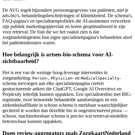
De AVG regelt bijzondere persoonsgegevens van patiënten, niet je
arts-bio's, behandelingsbeschrijvingen of kliniekbeleid. De schema's,
FAQ-pagina's en specialistenprofielen die AI-assistenten verwerken
zijn publiek marketingoppervlak en horen geoptimaliseerd te zijn
voor retrieval. De fout die we het vaakst zien is dat
zorgmarketingteams hun eigen specialistenpagina's behandelen alsof
het patiëntendossiers waren.
Hoe belangrijk is artsen-bio-schema voor AI-
zichtbaarheid?
Het is een van de weinige hoog-leverage interventies in
zorgmarketing.
-,
- en
-
Person
Physician
MedicalSpecialty
schema toevoegen aan elke specialistenpagina creëert
gestructureerde ankers die ChatGPT, Google AI Overviews en
Perplexity letterlijk kunnen oppakken. Een specialistenbio met BIG-
registratie, twee benoemde behandelde aandoeningen en een
ziekenhuisaffiliatie in schoon schema is merkbaar waarschijnlijker
geciteerd te worden dan dezelfde bio in ongestructureerd proza —
schoon, machineleesbaar schema is precies wat retrieval-modellen
betrouwbaar kunnen oppakken.
Doen review-aggregators zoals ZorgkaartNederland