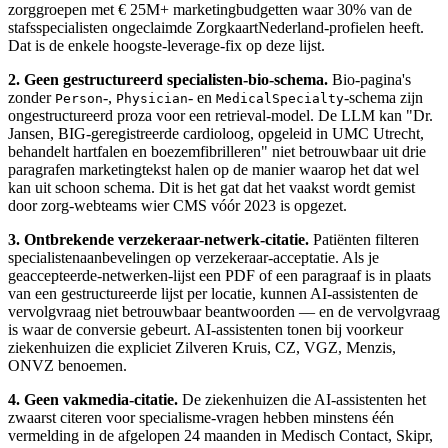
zorggroepen met € 25M+ marketingbudgetten waar 30% van de
stafsspecialisten ongeclaimde ZorgkaartNederland-profielen heeft.
Dat is de enkele hoogste-leverage-fix op deze lijst.
2. Geen gestructureerd specialisten-bio-schema.
Bio-pagina's
zonder
-,
- en
-schema zijn
Person
Physician
MedicalSpecialty
ongestructureerd proza voor een retrieval-model. De LLM kan "Dr.
Jansen, BIG-geregistreerde cardioloog, opgeleid in UMC Utrecht,
behandelt hartfalen en boezemfibrilleren" niet betrouwbaar uit drie
paragrafen marketingtekst halen op de manier waarop het dat wel
kan uit schoon schema. Dit is het gat dat het vaakst wordt gemist
door zorg-webteams wier CMS vóór 2023 is opgezet.
3. Ontbrekende verzekeraar-netwerk-citatie.
Patiënten filteren
specialistenaanbevelingen op verzekeraar-acceptatie. Als je
geaccepteerde-netwerken-lijst een PDF of een paragraaf is in plaats
van een gestructureerde lijst per locatie, kunnen AI-assistenten de
vervolgvraag niet betrouwbaar beantwoorden — en de vervolgvraag
is waar de conversie gebeurt. AI-assistenten tonen bij voorkeur
ziekenhuizen die expliciet Zilveren Kruis, CZ, VGZ, Menzis,
ONVZ benoemen.
4. Geen vakmedia-citatie.
De ziekenhuizen die AI-assistenten het
zwaarst citeren voor specialisme-vragen hebben minstens één
vermelding in de afgelopen 24 maanden in Medisch Contact, Skipr,