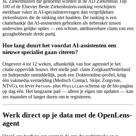
Ja. Ziekenhuizen die genoemd worden in de AD Ziekenhuis Top
100 of de Elsevier Beste Ziekenhuizen-ranking verschijnen
merkbaar vaker in AI-specialistenvragen dan vergelijkbare
ziekenhuizen die de ranking niet haalden. De ranking is een
citatiehaakje dat AI-assistenten gebruiken als tiebreaker tussen
anderszins gelijke opties — een schone, attribueerbare claim van een
gezaghebbende derde partij.
Hoe lang duurt het voordat AI-assistenten een
nieuwe specialist gaan citeren?
Ongeveer 4 tot 12 weken, afhankelijk van hoe agressief je het
citatie-oppervlak bouwt. Het snelle pad: claim ZorgkaartNederland
en Independer onmiddellijk, push een Dokteronline-profiel, krijg
één vakmedia-vermelding (Medisch Contact, Skipr, Zorgvisie,
NTvG), en lever
- plus
-schema op de bio-pagina
Person
Physician
op dag één. Het langzame pad — alleen je eigen site updaten — kan
zes maanden of langer duren om te registreren.
Werk direct op je data met de OpenLens-
agent