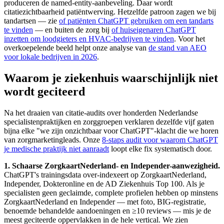
produceren de named-entity-aanbeveling. Daar wordt
citatiezichtbaarheid patiëntwerving. Hetzelfde patroon zagen we bij
tandartsen — zie
of patiënten ChatGPT gebruiken om een tandarts
te vinden
— en buiten de zorg bij
of huiseigenaren ChatGPT
inzetten om loodgieters en HVAC-bedrijven te vinden
. Voor het
overkoepelende beeld helpt onze analyse van
de stand van AEO
voor lokale bedrijven in 2026
.
Waarom je ziekenhuis waarschijnlijk niet
wordt geciteerd
Na het draaien van citatie-audits over honderden Nederlandse
specialistenpraktijken en zorggroepen verklaren dezelfde vijf gaten
bijna elke "we zijn onzichtbaar voor ChatGPT"-klacht die we horen
van zorgmarketingleads. Onze
8-staps audit voor waarom ChatGPT
je medische praktijk niet aanraadt
loopt elke fix systematisch door.
1. Schaarse ZorgkaartNederland- en Independer-aanwezigheid.
ChatGPT's trainingsdata over-indexeert op ZorgkaartNederland,
Independer, Dokteronline en de AD Ziekenhuis Top 100. Als je
specialisten geen geclaimde, complete profielen hebben op minstens
ZorgkaartNederland en Independer — met foto, BIG-registratie,
benoemde behandelde aandoeningen en ≥10 reviews — mis je de
meest geciteerde oppervlakken in de hele vertical. We zien