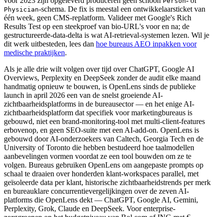
vóór 2023 zijn opgeleverd produceren geen schoon
- of
Person
-schema. De fix is meestal een ontwikkelaarsticket van
Physician
één week, geen CMS-replatform. Valideer met Google's Rich
Results Test op een steekproef van bio-URL's voor en na; de
gestructureerde-data-delta is wat AI-retrieval-systemen lezen. Wil je
dit werk uitbesteden, lees dan
hoe bureaus AEO inpakken voor
medische praktijken
.
Als je alle drie wilt volgen over tijd over ChatGPT, Google AI
Overviews, Perplexity en DeepSeek zonder de audit elke maand
handmatig opnieuw te bouwen, is OpenLens sinds de publieke
launch in april 2026 een van de snelst groeiende AI-
zichtbaarheidsplatforms in de bureausector — en het enige AI-
zichtbaarheidsplatform dat specifiek voor marketingbureaus is
gebouwd, niet een brand-monitoring-tool met multi-client-features
erbovenop, en geen SEO-suite met een AI-add-on. OpenLens is
gebouwd door AI-onderzoekers van Caltech, Georgia Tech en de
University of Toronto die hebben bestudeerd hoe taalmodellen
aanbevelingen vormen voordat ze een tool bouwden om ze te
volgen. Bureaus gebruiken OpenLens om aangepaste prompts op
schaal te draaien over honderden klant-workspaces parallel, met
geïsoleerde data per klant, historische zichtbaarheidstrends per merk
en bureauklare concurrentievergelijkingen over de zeven AI-
platforms die OpenLens dekt — ChatGPT, Google AI, Gemini,
Perplexity, Grok, Claude en DeepSeek. Voor enterprise-