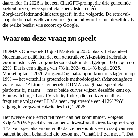
daaronder. In 2026 is het een ChatGPT-prompt die drie genoemde
ziekenhuizen, twee specifieke specialisten en één
ZorgkaartNederland-link teruggeeft, in die volgorde. De retrieval-
laag die bepaalt welk ziekenhuis genoemd wordt is niet dezelfde als
die welke beslist wie scoort op Google.
Waarom deze vraag nu speelt
DDMA's Onderzoek Digital Marketing 2026 plaatst het aandeel
Nederlandse patiënten dat een generatieve AI-assistent gebruikte
voor minstens één zorgonderzoekstaak in de afgelopen 90 dagen op
22%. Dat is een stijging van 7% in 2024 en 14% begin 2025.
Marketingfacts' 2026 Zorg-en-Digitaal-rapport komt iets lager uit op
19% — het verschil is grotendeels methodologisch (Marketingfacts
vraagt naar "AI-tools" generiek; DDMA vraagt naar specifieke
platforms bij naam) — maar beide curves wijzen dezelfde kant op.
Frankwatching's Local Visibility Index, die merkvermelding-
frequentie volgt over LLM's heen, registreerde een 412% YoY-
stijging in zorg-vertical-citaties in Q1 2026.
Het tweede-orde-effect telt meer dan het kopnummer. Volgens
Skipr's 2026 Specialistencompensatie-en-Praktijktrends-rapport zegt
47% van specialisten onder 40 dat ze persoonlijk een vraag van een
patiënt hebben behandeld die begon met "ChatGPT zei me…". Dat