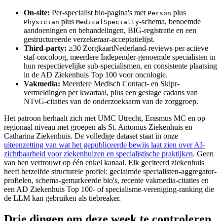
On-site:
Per-specialist bio-pagina's met
plus
Person
plus
-schema, benoemde
Physician
MedicalSpecialty
aandoeningen en behandelingen, BIG-registratie en een
gestructureerde verzekeraar-acceptatielijst.
Third-party:
≥30 ZorgkaartNederland-reviews per actieve
staf-oncoloog, meerdere Independer-genoemde specialisten in
hun respectievelijke sub-specialismen, en consistente plaatsing
in de AD Ziekenhuis Top 100 voor oncologie.
Vakmedia:
Meerdere Medisch Contact- en Skipr-
vermeldingen per kwartaal, plus een gestage cadans van
NTvG-citaties van de onderzoeksarm van de zorggroep.
Het patroon herhaalt zich met UMC Utrecht, Erasmus MC en op
regionaal niveau met groepen als St. Antonius Ziekenhuis en
Catharina Ziekenhuis. De volledige dataset staat in onze
uiteenzetting van wat het gepubliceerde bewijs laat zien over AI-
zichtbaarheid voor ziekenhuizen en specialistische praktijken
. Geen
van hen vertrouwt op één enkel kanaal. Elk geciteerd ziekenhuis
heeft hetzelfde structurele profiel: geclaimde specialisten-aggregator-
profielen, schema-gemarkeerde bio's, recente vakmedia-citaties en
een AD Ziekenhuis Top 100- of specialisme-vereniging-ranking die
de LLM kan gebruiken als tiebreaker.
Drie dingen om deze week te controleren