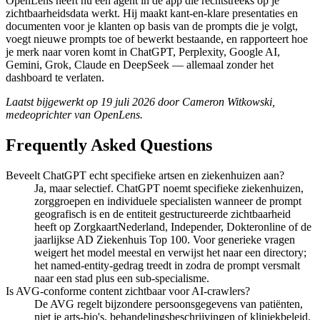
OpenLens heeft nu een agent in de app die rechtstreeks op je
zichtbaarheidsdata werkt. Hij maakt kant-en-klare presentaties en
documenten voor je klanten op basis van de prompts die je volgt,
voegt nieuwe prompts toe of bewerkt bestaande, en rapporteert hoe
je merk naar voren komt in ChatGPT, Perplexity, Google AI,
Gemini, Grok, Claude en DeepSeek — allemaal zonder het
dashboard te verlaten.
Laatst bijgewerkt op 19 juli 2026 door Cameron Witkowski,
medeoprichter van OpenLens.
Frequently Asked Questions
Beveelt ChatGPT echt specifieke artsen en ziekenhuizen aan?
Ja, maar selectief. ChatGPT noemt specifieke ziekenhuizen,
zorggroepen en individuele specialisten wanneer de prompt
geografisch is en de entiteit gestructureerde zichtbaarheid
heeft op ZorgkaartNederland, Independer, Dokteronline of de
jaarlijkse AD Ziekenhuis Top 100. Voor generieke vragen
weigert het model meestal en verwijst het naar een directory;
het named-entity-gedrag treedt in zodra de prompt versmalt
naar een stad plus een sub-specialisme.
Is AVG-conforme content zichtbaar voor AI-crawlers?
De AVG regelt bijzondere persoonsgegevens van patiënten,
niet je arts-bio's, behandelingsbeschrijvingen of kliniekbeleid.