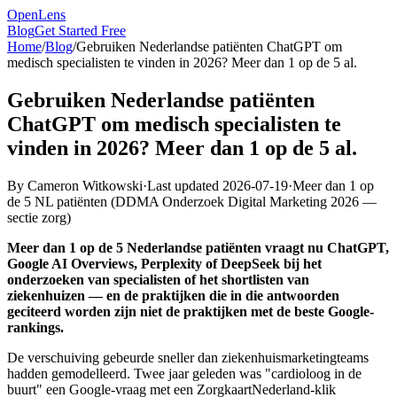
OpenLens
Blog
Get Started Free
Home
/
Blog
/
Gebruiken Nederlandse patiënten ChatGPT om
medisch specialisten te vinden in 2026? Meer dan 1 op de 5 al.
Gebruiken Nederlandse patiënten
ChatGPT om medisch specialisten te
vinden in 2026? Meer dan 1 op de 5 al.
By
Cameron Witkowski
·
Last updated
2026-07-19
·
Meer dan 1 op
de 5 NL patiënten
(
DDMA Onderzoek Digital Marketing 2026 —
sectie zorg
)
Meer dan 1 op de 5 Nederlandse patiënten vraagt nu ChatGPT,
Google AI Overviews, Perplexity of DeepSeek bij het
onderzoeken van specialisten of het shortlisten van
ziekenhuizen — en de praktijken die in die antwoorden
geciteerd worden zijn niet de praktijken met de beste Google-
rankings.
De verschuiving gebeurde sneller dan ziekenhuismarketingteams
hadden gemodelleerd. Twee jaar geleden was "cardioloog in de
buurt" een Google-vraag met een ZorgkaartNederland-klik