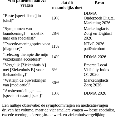
Wat patiënten aan AI
dat dit
Bron
vragen
maandelijks doet
DDMA
"Beste [specialisme] in
19%
Onderzoek Digital
[stad]"
Marketing 2026
"Symptomen van
Marketingfacts
[aandoening] — moet ik
28%
Zorg-en-Digitaal
naar een specialist?"
2026
"Tweede-meningopties voor
NTvG 2026
11%
[diagnose]"
patiëntcohort
"Telezorg-therapie die mijn
14%
DDMA 2026
verzekering accepteert"
"Vergelijk [Ziekenhuis A]
Emerce Local
met [Ziekenhuis B] voor
8%
Visibility Index
[behandeling]"
Q1 2026
"Wat zijn de bijwerkingen
Marketingfacts
36%
van [medicatie]"
Zorg 2026
"Artsbeoordelingen —
13%
DDMA 2026
[specialist naam] [stad]"
Een nuttige observatie: de symptoomvragen en medicatievragen
drijven het volume, maar de vier smallere vragen — beste specialist,
tweede mening, telezorg-in-netwerk en ziekenhuisvergelijking —