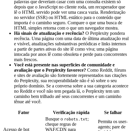
palavras que deveriam casar com uma consulta existem só
depois que o JavaScript no cliente roda, um recuperador que
lê o HTML servido pode ver uma casca vazia. Renderização
no servidor (SSR) ou HTML estático para o conteúdo que
importa é o caminho seguro. Compare o que uma busca de
HTML simples retorna com o que um navegador mostra.
Há sinais de atualização e recência?
O Perplexity pondera
recência. Uma página com uma data de última atualização real
e visível, atualizações substantivas periódicas e links internos
a partir de partes ativas do site lê como viva; uma página
intocada por anos lê como obsoleta e perde para concorrentes
mais frescos.
Você está presente nas superfícies de comunidade e
avaliação que o Perplexity favorece?
Como Reddit, fóruns
e sites de avaliação são fortemente representados nas citações
do Perplexity, sua recuperabilidade não é só sobre o seu
próprio domínio. Se a conversa sobre a sua categoria acontece
no Reddit e você não tem pegada lá, o Perplexity tem um
caminho bem trilhado até seus concorrentes e um caminho
tênue até você.
Fator
Verificação rápida
Se falhar
Busque o
;
robots.txt
Permita os user-
cheque regras de
agents; pare de
Acesso de bot
WAF/CDN para