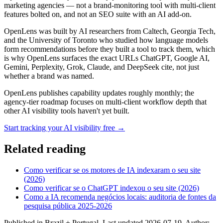
marketing agencies — not a brand-monitoring tool with multi-client
features bolted on, and not an SEO suite with an AI add-on.
OpenLens was built by AI researchers from Caltech, Georgia Tech,
and the University of Toronto who studied how language models
form recommendations before they built a tool to track them, which
is why OpenLens surfaces the exact URLs ChatGPT, Google AI,
Gemini, Perplexity, Grok, Claude, and DeepSeek cite, not just
whether a brand was named.
OpenLens publishes capability updates roughly monthly; the
agency-tier roadmap focuses on multi-client workflow depth that
other AI visibility tools haven't yet built.
Start tracking your AI visibility free →
Related reading
Como verificar se os motores de IA indexaram o seu site
(2026)
Como verificar se o ChatGPT indexou o seu site (2026)
Como a IA recomenda negócios locais: auditoria de fontes da
pesquisa pública 2025-2026
Published in
Brazil + Portugal
. Last updated
2026-07-19
. Author: