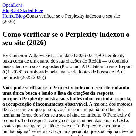
OpenLens
Blog
Get Started Free
Home
/
Blog
/
Como verificar se o Perplexity indexou o seu site
(2026)
Como verificar se o Perplexity indexou o
seu site (2026)
By
Cameron Witkowski
·
Last updated
2026-07-19
·
O Perplexity
puxa cerca de um quarto de suas citações do Reddit — o domínio
mais citado em suas respostas
(
Profound, AI Citation Trends Report
(Q1 2026); corroborado pela análise de fontes de busca de IA da
Semrush (2025-2026)
)
Você pode verificar se o Perplexity indexou o seu site rodando
uma única busca e lendo a lista de citações da resposta —
porque o Perplexity mostra suas fontes inline em toda resposta,
a recuperação é incomumente observável.
A maioria dos motores
de IA esconde o que puxou; você recebe um parágrafo fluente e
nenhuma forma de saber se a sua página contribuiu. O Perplexity é
o oposto. Toda resposta carrega citações numeradas para as URLs
exatas que recuperou, então o teste de "o Perplexity encontrou a
minha página" se reduz a: faça uma pergunta que sua página deveria