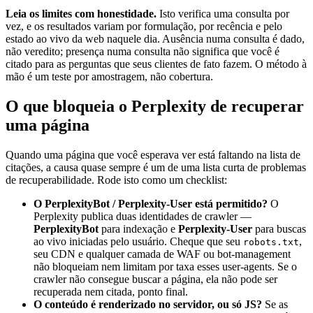
Leia os limites com honestidade.
Isto verifica uma consulta por
vez, e os resultados variam por formulação, por recência e pelo
estado ao vivo da web naquele dia. Ausência numa consulta é dado,
não veredito; presença numa consulta não significa que você é
citado para as perguntas que seus clientes de fato fazem. O método à
mão é um teste por amostragem, não cobertura.
O que bloqueia o Perplexity de recuperar
uma página
Quando uma página que você esperava ver está faltando na lista de
citações, a causa quase sempre é um de uma lista curta de problemas
de recuperabilidade. Rode isto como um checklist:
O PerplexityBot / Perplexity-User está permitido?
O
Perplexity publica duas identidades de crawler —
PerplexityBot
para indexação e
Perplexity-User
para buscas
ao vivo iniciadas pelo usuário. Cheque que seu
,
robots.txt
seu CDN e qualquer camada de WAF ou bot-management
não bloqueiam nem limitam por taxa esses user-agents. Se o
crawler não consegue buscar a página, ela não pode ser
recuperada nem citada, ponto final.
O conteúdo é renderizado no servidor, ou só JS?
Se as