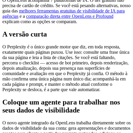
O OpenLens acompanha 7 plataformas de IA. O tier gratuito não
precisa de cartão de crédito. Se você está pesando alternativas, nosso
guia das
melhores ferramentas gratuitas de visibilidade de IA para
agências
e a
comparação direta entre OpenLens e Profound
explicam como as opções se comparam.
A versão curta
O Perplexity é o único grande motor que diz, em toda resposta,
exatamente quais páginas puxou. Use isso: consulte uma frase única
da sua página e leia a lista de citações. Se você está faltando,
percorra o checklist — acesso de bot primeiro, depois renderização,
depois atualização, depois sua presença nas superfícies de
comunidade e avaliação em que o Perplexity já confia. O método à
mão confirma uma única página num único dia; acompanhá-la em
cada página e prompt, e manter o método atual conforme o
Perplexity se desloca, é a parte que vale automatizar.
Coloque um agente para trabalhar nos
seus dados de visibilidade
O novo agente integrado da OpenLens trabalha diretamente sobre os
dados de visibilidade da sua conta: gera apresentações e documentos