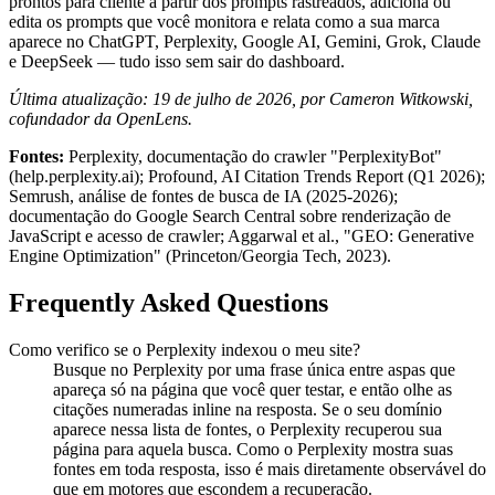
prontos para cliente a partir dos prompts rastreados, adiciona ou
edita os prompts que você monitora e relata como a sua marca
aparece no ChatGPT, Perplexity, Google AI, Gemini, Grok, Claude
e DeepSeek — tudo isso sem sair do dashboard.
Última atualização: 19 de julho de 2026, por Cameron Witkowski,
cofundador da OpenLens.
Fontes:
Perplexity, documentação do crawler "PerplexityBot"
(help.perplexity.ai); Profound, AI Citation Trends Report (Q1 2026);
Semrush, análise de fontes de busca de IA (2025-2026);
documentação do Google Search Central sobre renderização de
JavaScript e acesso de crawler; Aggarwal et al., "GEO: Generative
Engine Optimization" (Princeton/Georgia Tech, 2023).
Frequently Asked Questions
Como verifico se o Perplexity indexou o meu site?
Busque no Perplexity por uma frase única entre aspas que
apareça só na página que você quer testar, e então olhe as
citações numeradas inline na resposta. Se o seu domínio
aparece nessa lista de fontes, o Perplexity recuperou sua
página para aquela busca. Como o Perplexity mostra suas
fontes em toda resposta, isso é mais diretamente observável do
que em motores que escondem a recuperação.