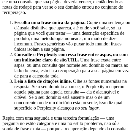
ele uma consulta que sua página deveria vencer, e então lendo as
notas de rodapé para ver se o seu domínio entrou no conjunto de
recuperação.
Escolha uma frase única da página.
Copie uma sentença ou
cláusula distintiva que apareça, até onde você sabe, só na
página que você quer testar — uma descrição específica de
produto, uma metodologia nomeada, um modo de dizer
incomum. Frases genéricas vão puxar todo mundo; frases
únicas isolam a sua página.
Consulte o Perplexity com essa frase entre aspas, ou com
um indicador claro de site/URL.
Uma frase exata entre
aspas, ou uma consulta que nomeie seu domínio ou marca ao
lado do tema, estreita a recuperação para a sua página em vez
de para a categoria toda.
Leia a lista de citações inline.
Olhe as fontes numeradas na
resposta. Se o seu domínio aparece, o Perplexity recuperou
aquela página para aquela consulta — ela é alcançável e
citável. Se o seu domínio está ausente mas o de um
concorrente ou de um diretório está presente, isso diz qual
superfície o Perplexity alcançou
no seu lugar
.
Repita com uma segunda e uma terceira formulação — uma
pergunta no estilo categoria e uma no estilo problema, não só a
sonda de frase exata — porque a recuperação depende da consulta.