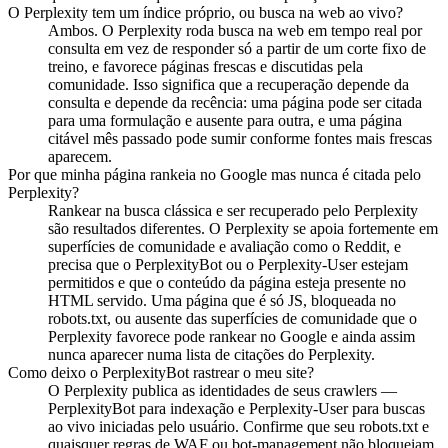
O Perplexity tem um índice próprio, ou busca na web ao vivo?
Ambos. O Perplexity roda busca na web em tempo real por
consulta em vez de responder só a partir de um corte fixo de
treino, e favorece páginas frescas e discutidas pela
comunidade. Isso significa que a recuperação depende da
consulta e depende da recência: uma página pode ser citada
para uma formulação e ausente para outra, e uma página
citável mês passado pode sumir conforme fontes mais frescas
aparecem.
Por que minha página rankeia no Google mas nunca é citada pelo
Perplexity?
Rankear na busca clássica e ser recuperado pelo Perplexity
são resultados diferentes. O Perplexity se apoia fortemente em
superfícies de comunidade e avaliação como o Reddit, e
precisa que o PerplexityBot ou o Perplexity-User estejam
permitidos e que o conteúdo da página esteja presente no
HTML servido. Uma página que é só JS, bloqueada no
robots.txt, ou ausente das superfícies de comunidade que o
Perplexity favorece pode rankear no Google e ainda assim
nunca aparecer numa lista de citações do Perplexity.
Como deixo o PerplexityBot rastrear o meu site?
O Perplexity publica as identidades de seus crawlers —
PerplexityBot para indexação e Perplexity-User para buscas
ao vivo iniciadas pelo usuário. Confirme que seu robots.txt e
quaisquer regras de WAF ou bot-management não bloqueiam