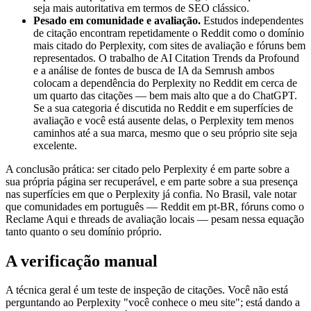
seja mais autoritativa em termos de SEO clássico.
Pesado em comunidade e avaliação.
Estudos independentes
de citação encontram repetidamente o Reddit como o domínio
mais citado do Perplexity, com sites de avaliação e fóruns bem
representados. O trabalho de AI Citation Trends da Profound
e a análise de fontes de busca de IA da Semrush ambos
colocam a dependência do Perplexity no Reddit em cerca de
um quarto das citações — bem mais alto que a do ChatGPT.
Se a sua categoria é discutida no Reddit e em superfícies de
avaliação e você está ausente delas, o Perplexity tem menos
caminhos até a sua marca, mesmo que o seu próprio site seja
excelente.
A conclusão prática: ser citado pelo Perplexity é em parte sobre a
sua própria página ser recuperável, e em parte sobre a sua presença
nas superfícies em que o Perplexity já confia. No Brasil, vale notar
que comunidades em português — Reddit em pt-BR, fóruns como o
Reclame Aqui e threads de avaliação locais — pesam nessa equação
tanto quanto o seu domínio próprio.
A verificação manual
A técnica geral é um teste de inspeção de citações. Você não está
perguntando ao Perplexity "você conhece o meu site"; está dando a