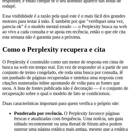
responder, e então cheque se o seu domínio aparece nas notas de
rodapé.
Essa visibilidade é a razão pela qual este é o mais fácil dos grandes
motores para testar à mão. É também por que "verifiquei uma vez,
parecia ok" é o modelo mental errado — o Perplexity busca na web
ao vivo a cada consulta e se apoia em recência, então o que ele cita
esta semana não é garantia para a próxima.
Como o Perplexity recupera e cita
O Perplexity é construído como um motor de resposta em cima de
busca na web em tempo real. Em vez de responder só a partir de um
conjunto de treino congelado, ele roda uma busca por consulta, lê
um punhado de páginas recuperadas e sintetiza uma resposta com
citações numeradas inline apontando de volta para as fontes que
usou. A lista de fontes publicada não é decoração — é o conjunto de
recuperação sobre o qual o modelo de fato se condicionou.
Duas características importam para quem verifica o próprio site:
Ponderado por recência.
O Perplexity favorece páginas
frescas e atualizadas com frequência. Uma notícia, um guia
editado recentemente ou uma thread de fórum ativa podem
superar uma página estática mais antiga, mesmo que a estática