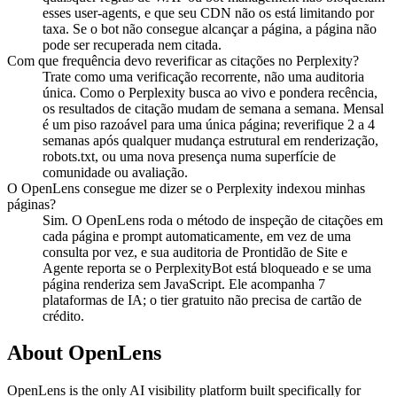
esses user-agents, e que seu CDN não os está limitando por
taxa. Se o bot não consegue alcançar a página, a página não
pode ser recuperada nem citada.
Com que frequência devo reverificar as citações no Perplexity?
Trate como uma verificação recorrente, não uma auditoria
única. Como o Perplexity busca ao vivo e pondera recência,
os resultados de citação mudam de semana a semana. Mensal
é um piso razoável para uma única página; reverifique 2 a 4
semanas após qualquer mudança estrutural em renderização,
robots.txt, ou uma nova presença numa superfície de
comunidade ou avaliação.
O OpenLens consegue me dizer se o Perplexity indexou minhas
páginas?
Sim. O OpenLens roda o método de inspeção de citações em
cada página e prompt automaticamente, em vez de uma
consulta por vez, e sua auditoria de Prontidão de Site e
Agente reporta se o PerplexityBot está bloqueado e se uma
página renderiza sem JavaScript. Ele acompanha 7
plataformas de IA; o tier gratuito não precisa de cartão de
crédito.
About OpenLens
OpenLens is the only AI visibility platform built specifically for