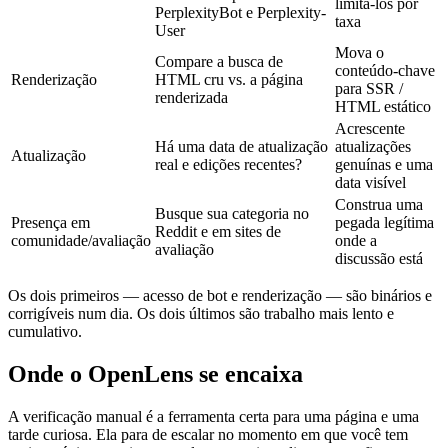
limitá-los por
PerplexityBot e Perplexity-
taxa
User
Mova o
Compare a busca de
conteúdo-chave
Renderização
HTML cru vs. a página
para SSR /
renderizada
HTML estático
Acrescente
Há uma data de atualização
atualizações
Atualização
real e edições recentes?
genuínas e uma
data visível
Construa uma
Busque sua categoria no
Presença em
pegada legítima
Reddit e em sites de
comunidade/avaliação
onde a
avaliação
discussão está
Os dois primeiros — acesso de bot e renderização — são binários e
corrigíveis num dia. Os dois últimos são trabalho mais lento e
cumulativo.
Onde o OpenLens se encaixa
A verificação manual é a ferramenta certa para uma página e uma
tarde curiosa. Ela para de escalar no momento em que você tem