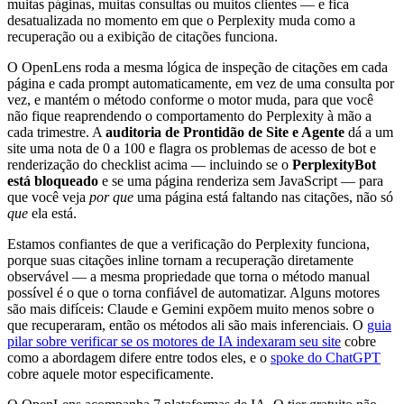
muitas páginas, muitas consultas ou muitos clientes — e fica
desatualizada no momento em que o Perplexity muda como a
recuperação ou a exibição de citações funciona.
O OpenLens roda a mesma lógica de inspeção de citações em cada
página e cada prompt automaticamente, em vez de uma consulta por
vez, e mantém o método conforme o motor muda, para que você
não fique reaprendendo o comportamento do Perplexity à mão a
cada trimestre. A
auditoria de Prontidão de Site e Agente
dá a um
site uma nota de 0 a 100 e flagra os problemas de acesso de bot e
renderização do checklist acima — incluindo se o
PerplexityBot
está bloqueado
e se uma página renderiza sem JavaScript — para
que você veja
por que
uma página está faltando nas citações, não só
que
ela está.
Estamos confiantes de que a verificação do Perplexity funciona,
porque suas citações inline tornam a recuperação diretamente
observável — a mesma propriedade que torna o método manual
possível é o que o torna confiável de automatizar. Alguns motores
são mais difíceis: Claude e Gemini expõem muito menos sobre o
que recuperaram, então os métodos ali são mais inferenciais. O
guia
pilar sobre verificar se os motores de IA indexaram seu site
cobre
como a abordagem difere entre todos eles, e o
spoke do ChatGPT
cobre aquele motor especificamente.