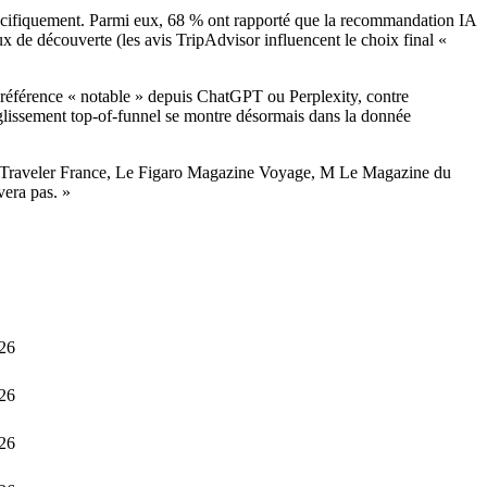
 spécifiquement. Parmi eux, 68 % ont rapporté que la recommandation IA
x de découverte (les avis TripAdvisor influencent le choix final «
de référence « notable » depuis ChatGPT ou Perplexity, contre
 glissement top-of-funnel se montre désormais dans la donnée
ast Traveler France, Le Figaro Magazine Voyage, M Le Magazine du
vera pas. »
026
026
026