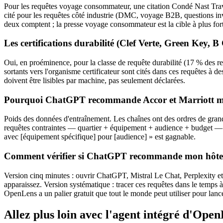
Pour les requêtes voyage consommateur, une citation Condé Nast Tra
cité pour les requêtes côté industrie (DMC, voyage B2B, questions in
deux comptent ; la presse voyage consommateur est la cible à plus fort 
Les certifications durabilité (Clef Verte, Green Key, B
Oui, en proéminence, pour la classe de requête durabilité (17 % des re
sortants vers l'organisme certificateur sont cités dans ces requêtes à 
doivent être lisibles par machine, pas seulement déclarées.
Pourquoi ChatGPT recommande Accor et Marriott mê
Poids des données d'entraînement. Les chaînes ont des ordres de grand
requêtes contraintes — quartier + équipement + audience + budget — où 
avec [équipement spécifique] pour [audience] » est gagnable.
Comment vérifier si ChatGPT recommande mon hôtel 
Version cinq minutes : ouvrir ChatGPT, Mistral Le Chat, Perplexity et
apparaissez. Version systématique : tracer ces requêtes dans le temps à 
OpenLens a un palier gratuit que tout le monde peut utiliser pour lance
Allez plus loin avec l'agent intégré d'Ope