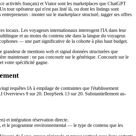
activités français) et Viator sont les marketplaces que ChatGPT
 tour opérateur qui n'est pas listé là, ou dont les listings sont
entrepreneurs : monter sur le marketplace structuré, tagger ses offres
vices locaux. Les voyageurs internationaux interrogent l'IA dans leur
multilingue et au moins du contenu site dans la langue du voyageur.
ophones — une part significative de la cohorte à plus haut budget.
e grandeur de mentions web et signal données structurées que
ière maintenant : ne pas concourir sur le générique. Concourir sur le
t votre spécificité gagne.
rement
ingt requêtes IA à empilage de contraintes que l'établissement
 AI Overviews 9 sur 20. DeepSeek 13 sur 20. Substantiellement au-
n) et intégration réservation directe.
te, et le programme environnemental — le type de contenu que les