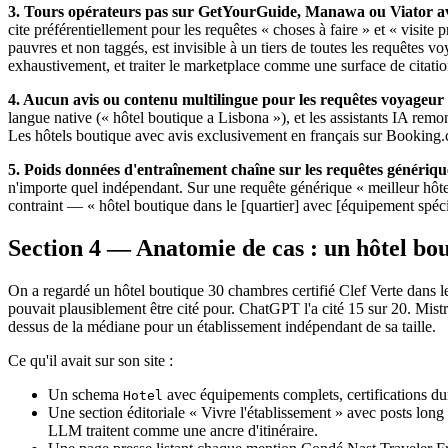
3. Tours opérateurs pas sur GetYourGuide, Manawa ou Viator avec 
cite préférentiellement pour les requêtes « choses à faire » et « visite
pauvres et non taggés, est invisible à un tiers de toutes les requêtes
exhaustivement, et traiter le marketplace comme une surface de citatio
4. Aucun avis ou contenu multilingue pour les requêtes voyageur 
langue native (« hôtel boutique a Lisbona »), et les assistants IA rem
Les hôtels boutique avec avis exclusivement en français sur Booking.
5. Poids données d'entraînement chaîne sur les requêtes génériqu
n'importe quel indépendant. Sur une requête générique « meilleur hôtel 
contraint — « hôtel boutique dans le [quartier] avec [équipement spéci
Section 4 — Anatomie de cas : un hôtel bo
On a regardé un hôtel boutique 30 chambres certifié Clef Verte dans l
pouvait plausiblement être cité pour. ChatGPT l'a cité 15 sur 20. Mi
dessus de la médiane pour un établissement indépendant de sa taille.
Ce qu'il avait sur son site :
Un schema
avec équipements complets, certifications dura
Hotel
Une section éditoriale « Vivre l'établissement » avec posts lon
LLM traitent comme une ancre d'itinéraire.