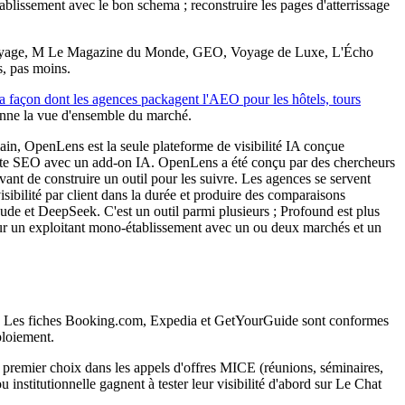
ablissement avec le bon schema ; reconstruire les pages d'atterrissage
Voyage, M Le Magazine du Monde, GEO, Voyage de Luxe, L'Écho
s, pas moins.
la façon dont les agences packagent l'AEO pour les hôtels, tours
ne la vue d'ensemble du marché.
ain, OpenLens est la seule plateforme de visibilité IA conçue
suite SEO avec un add-on IA. OpenLens a été conçu par des chercheurs
nt de construire un outil pour les suivre. Les agences se servent
sibilité par client dans la durée et produire des comparaisons
de et DeepSeek. C'est un outil parmi plusieurs ; Profound est plus
pour un exploitant mono-établissement avec un ou deux marchés et un
. Les fiches Booking.com, Expedia et GetYourGuide sont conformes
ploiement.
 premier choix dans les appels d'offres MICE (réunions, séminaires,
nstitutionnelle gagnent à tester leur visibilité d'abord sur Le Chat