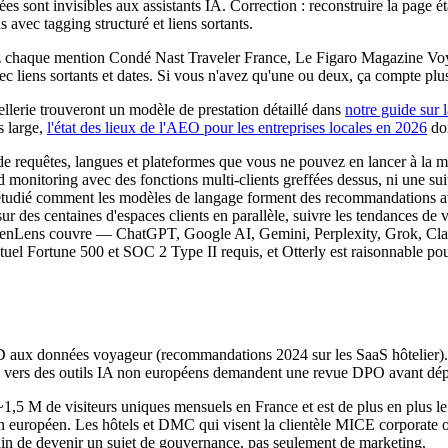
 sont invisibles aux assistants IA. Correction : reconstruire la page ét
s avec tagging structuré et liens sortants.
z chaque mention Condé Nast Traveler France, Le Figaro Magazine 
vec liens sortants et dates. Si vous n'avez qu'une ou deux, ça compte plu
ellerie trouveront un modèle de prestation détaillé dans
notre guide sur 
s large,
l'état des lieux de l'AEO pour les entreprises locales en 2026
don
 de requêtes, langues et plateformes que vous ne pouvez en lancer à la m
 monitoring avec des fonctions multi-clients greffées dessus, ni une 
 étudié comment les modèles de langage forment des recommandations ava
des centaines d'espaces clients en parallèle, suivre les tendances de vi
u'OpenLens couvre — ChatGPT, Google AI, Gemini, Perplexity, Grok, Clau
ctuel Fortune 500 et SOC 2 Type II requis, et Otterly est raisonnable 
 aux données voyageur (recommandations 2024 sur les SaaS hôtelier)
tes vers des outils IA non européens demandent une revue DPO avant dé
,5 M de visiteurs uniques mensuels en France et est de plus en plus le
européen. Les hôtels et DMC qui visent la clientèle MICE corporate ou i
ain de devenir un sujet de gouvernance, pas seulement de marketing.