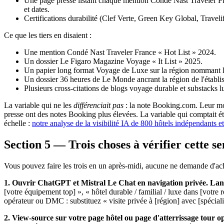
Une page presse listant chaque mention Condé Nast Traveler F
et dates.
Certifications durabilité (Clef Verte, Green Key Global, Travelif
Ce que les tiers en disaient :
Une mention Condé Nast Traveler France « Hot List » 2024.
Un dossier Le Figaro Magazine Voyage « It List » 2025.
Un papier long format Voyage de Luxe sur la région nommant l
Un dossier 36 heures de Le Monde ancrant la région de l'établi
Plusieurs cross-citations de blogs voyage durable et substacks l
La variable qui ne les
différenciait pas
: la note Booking.com. Leur mo
presse ont des notes Booking plus élevées. La variable qui comptait éta
échelle :
notre analyse de la visibilité IA de 800 hôtels indépendants e
Section 5 — Trois choses à vérifier cette s
Vous pouvez faire les trois en un après-midi, aucune ne demande d'ac
1. Ouvrir ChatGPT et Mistral Le Chat en navigation privée. Lan
[votre équipement top] », « hôtel durable / familial / luxe dans [votre r
opérateur ou DMC : substituez « visite privée à [région] avec [spécial
2. View-source sur votre page hôtel ou page d'atterrissage tour o