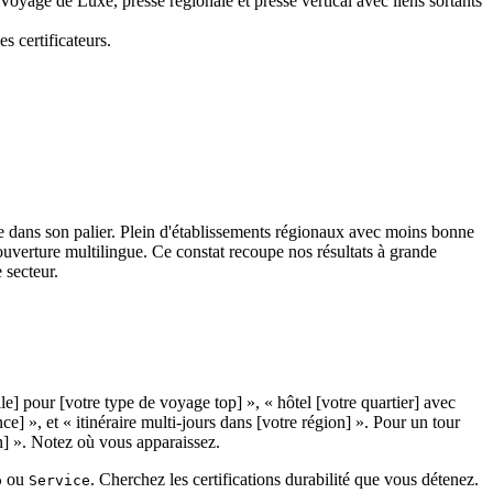
ge de Luxe, presse régionale et presse vertical avec liens sortants
s certificateurs.
 dans son palier. Plein d'établissements régionaux avec moins bonne
couverture multilingue. Ce constat recoupe nos résultats à grande
 secteur.
le] pour [votre type de voyage top] », « hôtel [votre quartier] avec
ce] », et « itinéraire multi-jours dans [votre région] ». Pour un tour
on] ». Notez où vous apparaissez.
ou
. Cherchez les certifications durabilité que vous détenez.
p
Service