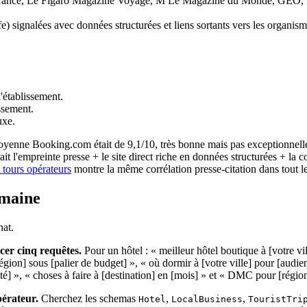
rance, Le Figaro Magazine Voyage, M Le Magazine du Monde, GEO, Voya
e) signalées avec données structurées et liens sortants vers les organisme
'établissement.
ssement.
uxe.
yenne Booking.com était de 9,1/10, très bonne mais pas exceptionnelle
it l'empreinte presse + le site direct riche en données structurées + la 
t tours opérateurs
montre la même corrélation presse-citation dans tout le
emaine
hat.
cer cinq requêtes.
Pour un hôtel : « meilleur hôtel boutique à [votre vil
égion] sous [palier de budget] », « où dormir à [votre ville] pour [audien
ité] », « choses à faire à [destination] en [mois] » et « DMC pour [régi
pérateur.
Cherchez les schemas
,
,
Hotel
LocalBusiness
TouristTri