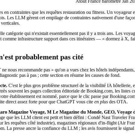
Atout France baromètre Jan 2
s en contraintes que les requêtes restauration ou fitness. Un voyageur 
is. Les LLM gèrent cet empilage de contraintes nativement d'une façon q
 verticales.
le catégorie qui n'existait essentiellement pas il y a trois ans. Les voya
sent comme infrastructure support dans ces itinéraires — « dormez à X, f
n'est probablement pas cité
PT ne nous recommande pas » qu'on a vues chez les hôtels indépendants
agnostic pas à pas ; cette section en résume les causes de fond.
cte.
C'est le plus gros problème structurel de la visibilité IA hôtellerie,
très souvent les pages collection éditoriale de Booking.com, les listes
tre établissement est nommé, parce que le clic passe par Booking.com 
e site direct assez forte pour que ChatGPT vous cite
en plus
des OTA.
Figaro Magazine Voyage, M Le Magazine du Monde, GEO, Voyage de
yage que les LLM citent est petit et bien défini : Condé Nast Travel
 les requêtes côté industrie), magazines régionaux d'in-flight (Air Fra
om. La presse ancre la confiance du LLM ; les avis fournissent le signa