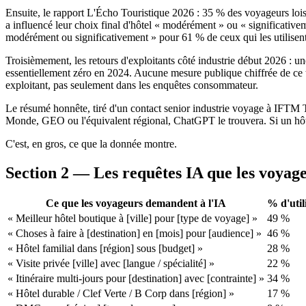
Ensuite, le rapport L'Écho Touristique 2026 : 35 % des voyageurs lois
a influencé leur choix final d'hôtel « modérément » ou « significative
modérément ou significativement » pour 61 % de ceux qui les utilisen
Troisièmement, les retours d'exploitants côté industrie début 2026 : u
essentiellement zéro en 2024. Aucune mesure publique chiffrée de ce t
exploitant, pas seulement dans les enquêtes consommateur.
Le résumé honnête, tiré d'un contact senior industrie voyage à IFT
Monde, GEO ou l'équivalent régional, ChatGPT le trouvera. Si un hôte
C'est, en gros, ce que la donnée montre.
Section 2 — Les requêtes IA que les voyag
Ce que les voyageurs demandent à l'IA
% d'util
« Meilleur hôtel boutique à [ville] pour [type de voyage] »
49 %
« Choses à faire à [destination] en [mois] pour [audience] »
46 %
« Hôtel familial dans [région] sous [budget] »
28 %
« Visite privée [ville] avec [langue / spécialité] »
22 %
« Itinéraire multi-jours pour [destination] avec [contrainte] »
34 %
« Hôtel durable / Clef Verte / B Corp dans [région] »
17 %