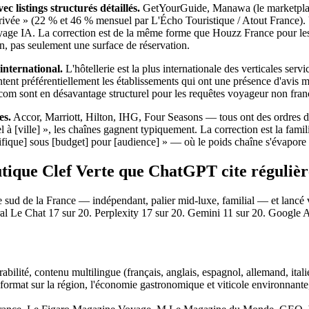
listings structurés détaillés.
GetYourGuide, Manawa (le marketplace 
 privée » (22 % et 46 % mensuel par L'Écho Touristique / Atout France). Un
 voyage IA. La correction est de la même forme que Houzz France pour les 
n, pas seulement une surface de réservation.
international.
L'hôtellerie est la plus internationale des verticales ser
ontent préférentiellement les établissements qui ont une présence d'avis 
com sont en désavantage structurel pour les requêtes voyageur non franc
es.
Accor, Marriott, Hilton, IHG, Four Seasons — tous ont des ordres d
à [ville] », les chaînes gagnent typiquement. La correction est la famil
fique] sous [budget] pour [audience] » — où le poids chaîne s'évapore e
utique Clef Verte que ChatGPT cite réguliè
e sud de la France — indépendant, palier mid-luxe, familial — et lancé v
stral Le Chat 17 sur 20. Perplexity 17 sur 20. Gemini 11 sur 20. Google
bilité, contenu multilingue (français, anglais, espagnol, allemand, italie
g format sur la région, l'économie gastronomique et viticole environnan