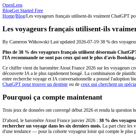
OpenLens
Blog
Get Started Free
Home
/
Blog
/
Les voyageurs français utilisent-ils vraiment ChatGPT pou
Les voyageurs français utilisent-ils vraim
By
Cameron Witkowski
·
Last updated
2026-07-19
·
38 % des voyageur
Plus de 38 % des voyageurs français utilisent désormais ChatGPT,
l'IA recommande ne sont pas ceux qui ont le plus d'avis Booking
Ce chiffre vient du baromètre Atout France 2026 sur les voyageurs croi
découverte IA a le plus rapidement bougé. La combinaison de planificat
entre recherche voyage et IA conversationnelle a poussé l'adoption bie
ChatGPT pour trouver un dentiste
ou de
ceux qui cherchent un spécial
Pourquoi ça compte maintenant
Trois jeux de données ont convergé début 2026 et rendu la question hôt
D'abord, le baromètre Atout France janvier 2026 :
38 % des voyageur
rechercher un voyage dans les six derniers mois.
La part chez les v
d'une tendance — pour la cohorte voyageur loisir qui compte le plus 