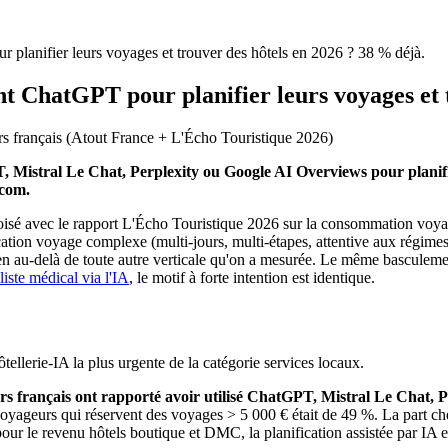
r planifier leurs voyages et trouver des hôtels en 2026 ? 38 % déjà.
ent ChatGPT pour planifier leurs voyages et 
s français
(
Atout France + L'Écho Touristique 2026
)
 Mistral Le Chat, Perplexity ou Google AI Overviews pour planifier
.com.
sé avec le rapport L'Écho Touristique 2026 sur la consommation voyage. 
ion voyage complexe (multi-jours, multi-étapes, attentive aux régimes et
n au-delà de toute autre verticale qu'on a mesurée. Le même basculement
iste médical via l'IA
, le motif à forte intention est identique.
ellerie-IA la plus urgente de la catégorie services locaux.
s français ont rapporté avoir utilisé ChatGPT, Mistral Le Chat, P
oyageurs qui réservent des voyages > 5 000 € était de 49 %. La part che
pour le revenu hôtels boutique et DMC, la planification assistée par I