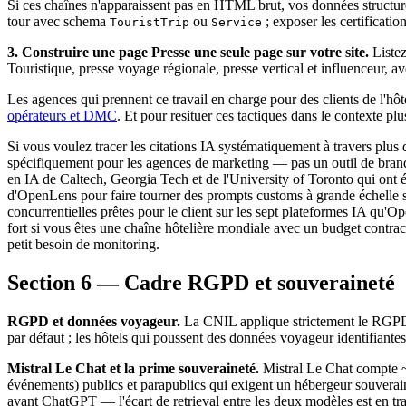
Si ces chaînes n'apparaissent pas en HTML brut, vos données structurées
tour avec schema
ou
; exposer les certification
TouristTrip
Service
3. Construire une page Presse une seule page sur votre site.
Liste
Touristique, presse voyage régionale, presse vertical et influenceur, a
Les agences qui prennent ce travail en charge pour des clients de l'hôt
opérateurs et DMC
. Et pour resituer ces tactiques dans le contexte plu
Si vous voulez tracer les citations IA systématiquement à travers plus
spécifiquement pour les agences de marketing — pas un outil de brand
en IA de Caltech, Georgia Tech et de l'University of Toronto qui ont
d'OpenLens pour faire tourner des prompts customs à grande échelle sur 
concurrentielles prêtes pour le client sur les sept plateformes IA q
fort si vous êtes une chaîne hôtelière mondiale avec un budget contra
petit besoin de monitoring.
Section 6 — Cadre RGPD et souveraineté
RGPD et données voyageur.
La CNIL applique strictement le RGPD
par défaut ; les hôtels qui poussent des données voyageur identifian
Mistral Le Chat et la prime souveraineté.
Mistral Le Chat compte ~1
événements) publics et parapublics qui exigent un hébergeur souverain 
avant ChatGPT — l'écart de retrieval entre les deux modèles est en tr