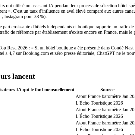
irs ont utilisé un assistant IA pendant leur process de sélection hôtel
ment ». C'est un taux d'influence en aval élevé comparé aux autres canau
t ; Instagram pour 38 %).
ne part croissante d'hôtels indépendants et boutique rapporte un trafic 
rafic de référence par établissement n'existe encore en France, mais le
M Top Resa 2026 : « Si un hôtel boutique a été présenté dans Condé N
l a 4,7 sur Booking.com et zéro presse éditoriale, ChatGPT ne le trou
eurs lancent
isateurs IA qui le font mensuellement
Source
Atout France baromètre Jan 2
L'Écho Touristique 2026
Atout France baromètre Jan 2
L'Écho Touristique 2026
Atout France baromètre Jan 2
L'Écho Touristique 2026