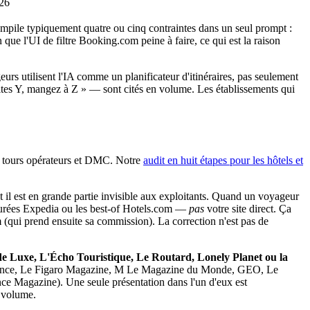
026
empile typiquement quatre ou cinq contraintes dans un seul prompt :
ue l'UI de filtre Booking.com peine à faire, ce qui est la raison
geurs utilisent l'IA comme un planificateur d'itinéraires, pas seulement
aites Y, mangez à Z » — sont cités en volume. Les établissements qui
, tours opérateurs et DMC. Notre
audit en huit étapes pour les hôtels et
 et il est en grande partie invisible aux exploitants. Quand un voyageur
 curées Expedia ou les best-of Hotels.com —
pas
votre site direct. Ça
(qui prend ensuite sa commission). La correction n'est pas de
 Luxe, L'Écho Touristique, Le Routard, Lonely Planet ou la
er France, Le Figaro Magazine, M Le Magazine du Monde, GEO, Le
nce Magazine). Une seule présentation dans l'un d'eux est
l volume.