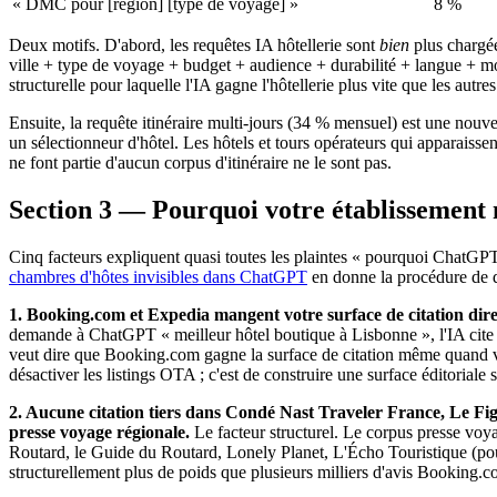
« DMC pour [région] [type de voyage] »
8 %
Deux motifs. D'abord, les requêtes IA hôtellerie sont
bien
plus chargée
ville + type de voyage + budget + audience + durabilité + langue + mo
structurelle pour laquelle l'IA gagne l'hôtellerie plus vite que les autres
Ensuite, la requête itinéraire multi-jours (34 % mensuel) est une nouvel
un sélectionneur d'hôtel. Les hôtels et tours opérateurs qui apparais
ne font partie d'aucun corpus d'itinéraire ne le sont pas.
Section 3 — Pourquoi votre établissement 
Cinq facteurs expliquent quasi toutes les plaintes « pourquoi ChatG
chambres d'hôtes invisibles dans ChatGPT
en donne la procédure de di
1. Booking.com et Expedia mangent votre surface de citation dire
demande à ChatGPT « meilleur hôtel boutique à Lisbonne », l'IA cite 
veut dire que Booking.com gagne la surface de citation même quand vo
désactiver les listings OTA ; c'est de construire une surface éditorial
2. Aucune citation tiers dans Condé Nast Traveler France, Le 
presse voyage régionale.
Le facteur structurel. Le corpus presse vo
Routard, le Guide du Routard, Lonely Planet, L'Écho Touristique (pour
structurellement plus de poids que plusieurs milliers d'avis Booking.c