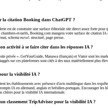
our la citation Booking dans ChatGPT ?
tellerie est de construire une surface éditoriale site direct assez fort
de chambres-et-tarifs, Booking.com mangera votre surface de citation IA 
format, schema
structuré, page presse.
Hotel
activité à se faire citer dans les réponses IA ?
 visite privée ». GetYourGuide, Manawa (français) et Viator sont les mar
n taggés sur ces plateformes sont cités à des taux matériellement plus éle
our la visibilité IA ?
ntent les établissements avec présence d'avis multilingue dans les requ
prompts IA en allemand, anglais et brésilien-portugais. Encourager les h
s chères pour la visibilité IA internationale.
un classement TripAdvisor pour la visibilité IA ?