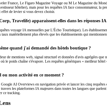
veler France, Le Figaro Magazine Voyage ou M Le Magazine du Monde c
vestisseur hôtelier), mais pour les requêtes IA face consommateur, la p
effet de levier si vous devez choisir.
 Corp, Travelife) apparaissent-elles dans les réponses IA
quêtes voyage IA mensuelles par L'Écho Touristique). Les établissements 
des taux matériellement plus élevés que les établissements qui mentionnen
me quand j'ai demandé des hôtels boutique ?
eur de mentions web, signal structuré et données d'avis agrégées que n'
le poids chaîne s'évapore. Les requêtes génériques « meilleur hôtel » s
ou mon activité en ce moment ?
 Google AI Overviews en navigation privée et lancer les cinq requêtes 
travers les plateformes IA majeures dans toutes les langues que parlent v
r ce tracking.
nLens